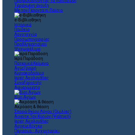
Προφυλάσσοντας τα παιδιά μας
Ταραγμένη άνοιξη
Με τον Γέροντα π. Παϊσιο
e-Βιβλιοθηκη
Ιστορικά
Παιδεία
Λογοτεχνία
Προσωπογραφίες
Προβληματισμοί
Ψυχωφέλιμα
Ιερά Παράδοση
Πατερικά Κείμενα
Αγία Γραφή
Κυριακοδρόμιο
Ιερές Ακολουθίες
Συναξαριστής
Αφιερώματα
Βίοι Αγίων
Ακρόαση & θέαση
Σπορά Θείου Λόγου (Ομιλίες)
Αινείτε Τον Κύριον (Ψαλτική)
Ιερές Ακολουθίες
Αρχεία Βίντεο
Πέρασμα - Αρχονταρίκι