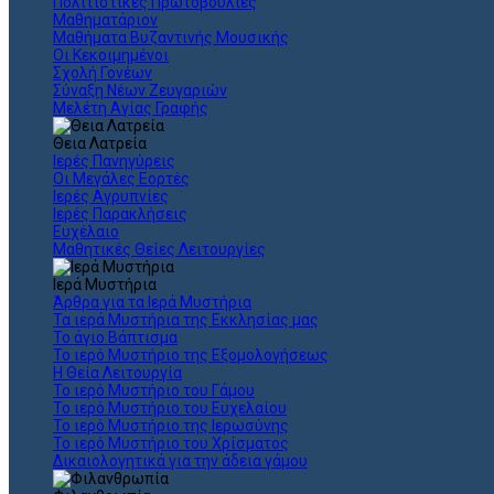
Πολιτιστικές Πρωτοβουλίες
Μαθηματάριον
Μαθήματα Βυζαντινής Μουσικής
Οι Κεκοιμημένοι
Σχολή Γονέων
Σύναξη Νέων Ζευγαριών
Μελέτη Αγίας Γραφής
Θεια Λατρεία
Ιερές Πανηγύρεις
Οι Μεγάλες Εορτές
Ιερές Αγρυπνίες
Ιερές Παρακλήσεις
Ευχέλαιο
Μαθητικές Θείες Λειτουργίες
Ιερά Μυστήρια
Άρθρα για τα Ιερά Μυστήρια
Τα ιερά Μυστήρια της Εκκλησίας μας
Το άγιο Βάπτισμα
Το ιερό Μυστήριο της Εξομολογήσεως
Η Θεία Λειτουργία
Το ιερό Μυστήριο του Γάμου
Το ιερό Μυστήριο του Ευχελαίου
Το ιερό Μυστήριο της Ιερωσύνης
Το ιερό Μυστήριο του Χρίσματος
Δικαιολογητικά για την άδεια γάμου