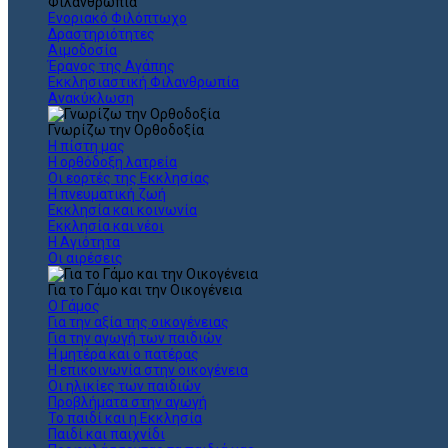
Φιλανθρωπία
Ενοριακό Φιλόπτωχο
Δραστηριότητες
Αιμοδοσία
Έρανος της Αγάπης
Εκκλησιαστική Φιλανθρωπία
Ανακύκλωση
Γνωρίζω την Ορθοδοξία
Η πίστη μας
Η ορθόδοξη λατρεία
Οι εορτές της Εκκλησίας
Η πνευματική ζωή
Εκκλησία και κοινωνία
Εκκλησία και νέοι
Η Αγιότητα
Οι αιρέσεις
Για το Γάμο και την Οικογένεια
Ο Γάμος
Για την αξία της οικογένειας
Για την αγωγή των παιδιών
Η μητέρα και ο πατέρας
Η επικοινωνία στην οικογένεια
Οι ηλικίες των παιδιών
Προβλήματα στην αγωγή
Το παιδί και η Εκκλησία
Παιδί και παιχνίδι