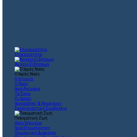
Επικαιρότητα
Αρχείο Ειδήσεων
Ο Ιερός Ναός
Η Ιστορία
Ο Ναός
Ιερά Λείψανα
Τα Έργα
Οι Ιερείς
Ιεροψάλτες & Νεωκόροι
Εκκλησιαστικό Συμβούλιο
Πνευματική Ζωή
Θείο Κήρυγμα
Ιερά Εξομολόγηση
Ποιμαντική Διακονία