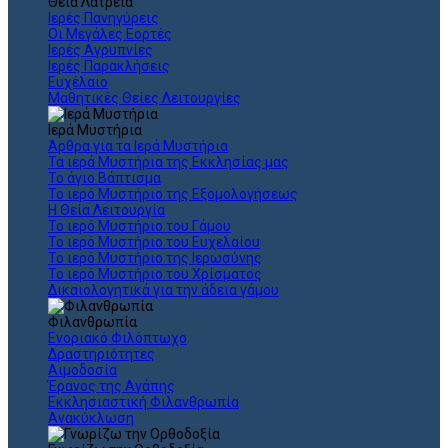
Θεια Λατρεία
Ιερές Πανηγύρεις
Οι Μεγάλες Εορτές
Ιερές Αγρυπνίες
Ιερές Παρακλήσεις
Ευχέλαιο
Μαθητικές Θείες Λειτουργίες
Ιερά Μυστήρια
Άρθρα για τα Ιερά Μυστήρια
Τα ιερά Μυστήρια της Εκκλησίας μας
Το άγιο Βάπτισμα
Το ιερό Μυστήριο της Εξομολογήσεως
Η Θεία Λειτουργία
Το ιερό Μυστήριο του Γάμου
Το ιερό Μυστήριο του Ευχελαίου
Το ιερό Μυστήριο της Ιερωσύνης
Το ιερό Μυστήριο του Χρίσματος
Δικαιολογητικά για την άδεια γάμου
Φιλανθρωπία
Ενοριακό Φιλόπτωχο
Δραστηριότητες
Αιμοδοσία
Έρανος της Αγάπης
Εκκλησιαστική Φιλανθρωπία
Ανακύκλωση