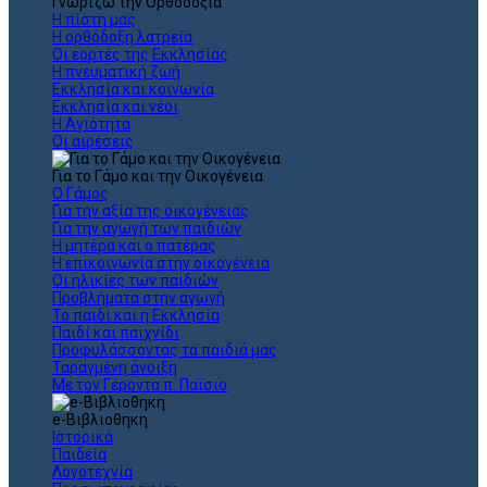
Γνωρίζω την Ορθοδοξία
Η πίστη μας
Η ορθόδοξη λατρεία
Οι εορτές της Εκκλησίας
Η πνευματική ζωή
Εκκλησία και κοινωνία
Εκκλησία και νέοι
Η Αγιότητα
Οι αιρέσεις
Για το Γάμο και την Οικογένεια
Ο Γάμος
Για την αξία της οικογένειας
Για την αγωγή των παιδιών
Η μητέρα και ο πατέρας
Η επικοινωνία στην οικογένεια
Οι ηλικίες των παιδιών
Προβλήματα στην αγωγή
Το παιδί και η Εκκλησία
Παιδί και παιχνίδι
Προφυλάσσοντας τα παιδιά μας
Ταραγμένη άνοιξη
Με τον Γέροντα π. Παϊσιο
e-Βιβλιοθηκη
Ιστορικά
Παιδεία
Λογοτεχνία