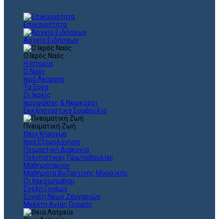
Επικαιρότητα
Αρχείο Ειδήσεων
Ο Ιερός Ναός
Η Ιστορία
Ο Ναός
Ιερά Λείψανα
Τα Έργα
Οι Ιερείς
Ιεροψάλτες & Νεωκόροι
Εκκλησιαστικό Συμβούλιο
Πνευματική Ζωή
Θείο Κήρυγμα
Ιερά Εξομολόγηση
Ποιμαντική Διακονία
Πολιτιστικές Πρωτοβουλίες
Μαθηματάριον
Μαθήματα Βυζαντινής Μουσικής
Οι Κεκοιμημένοι
Σχολή Γονέων
Σύναξη Νέων Ζευγαριών
Μελέτη Αγίας Γραφής