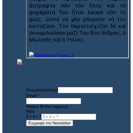
Όνοματεπώνυμο
Email
*
Please fill the required
field.
3 + 4 = ?
Εγγραφή στο Newsletter