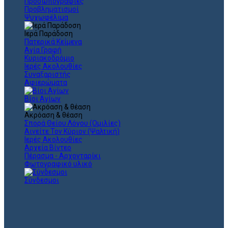
Προσωπογραφίες
Προβληματισμοί
Ψυχωφέλιμα
Ιερά Παράδοση
Πατερικά Κείμενα
Αγία Γραφή
Κυριακοδρόμιο
Ιερές Ακολουθίες
Συναξαριστής
Αφιερώματα
Βίοι Αγίων
Ακρόαση & θέαση
Σπορά Θείου Λόγου (Ομιλίες)
Αινείτε Τον Κύριον (Ψαλτική)
Ιερές Ακολουθίες
Αρχεία Βίντεο
Πέρασμα - Αρχονταρίκι
Φωτογραφικό υλικό
Σύνδεσμοι