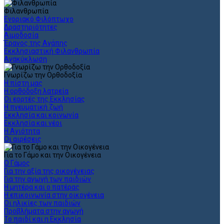
Φιλανθρωπία
Ενοριακό Φιλόπτωχο
Δραστηριότητες
Αιμοδοσία
Έρανος της Αγάπης
Εκκλησιαστική Φιλανθρωπία
Ανακύκλωση
Γνωρίζω την Ορθοδοξία
Η πίστη μας
Η ορθόδοξη λατρεία
Οι εορτές της Εκκλησίας
Η πνευματική ζωή
Εκκλησία και κοινωνία
Εκκλησία και νέοι
Η Αγιότητα
Οι αιρέσεις
Για το Γάμο και την Οικογένεια
Ο Γάμος
Για την αξία της οικογένειας
Για την αγωγή των παιδιών
Η μητέρα και ο πατέρας
Η επικοινωνία στην οικογένεια
Οι ηλικίες των παιδιών
Προβλήματα στην αγωγή
Το παιδί και η Εκκλησία