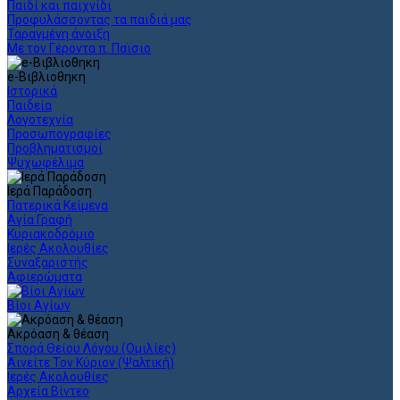
Παιδί και παιχνίδι
Προφυλάσσοντας τα παιδιά μας
Ταραγμένη άνοιξη
Με τον Γέροντα π. Παϊσιο
e-Βιβλιοθηκη
Ιστορικά
Παιδεία
Λογοτεχνία
Προσωπογραφίες
Προβληματισμοί
Ψυχωφέλιμα
Ιερά Παράδοση
Πατερικά Κείμενα
Αγία Γραφή
Κυριακοδρόμιο
Ιερές Ακολουθίες
Συναξαριστής
Αφιερώματα
Βίοι Αγίων
Ακρόαση & θέαση
Σπορά Θείου Λόγου (Ομιλίες)
Αινείτε Τον Κύριον (Ψαλτική)
Ιερές Ακολουθίες
Αρχεία Βίντεο