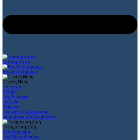
Επικαιρότητα
Αρχείο Ειδήσεων
Ο Ιερός Ναός
Η Ιστορία
Ο Ναός
Ιερά Λείψανα
Τα Έργα
Οι Ιερείς
Ιεροψάλτες & Νεωκόροι
Εκκλησιαστικό Συμβούλιο
Πνευματική Ζωή
Θείο Κήρυγμα
Ιερά Εξομολόγηση