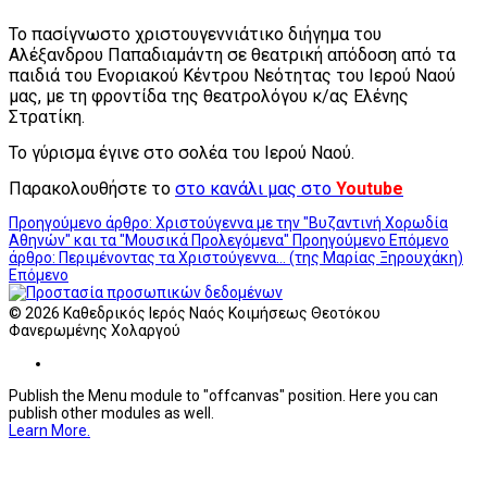
Το πασίγνωστο χριστουγεννιάτικο διήγημα του
Αλέξανδρου Παπαδιαμάντη σε θεατρική απόδοση από τα
παιδιά του Ενοριακού Κέντρου Νεότητας του Ιερού Ναού
μας, με τη φροντίδα της θεατρολόγου κ/ας Ελένης
Στρατίκη.
Το γύρισμα έγινε στο σολέα του Ιερού Ναού.
Παρακολουθήστε το
στο κανάλι μας στο
Youtube
Προηγούμενο άρθρο: Χριστούγεννα με την "Βυζαντινή Χορωδία
Αθηνών" και τα "Μουσικά Προλεγόμενα"
Προηγούμενο
Επόμενο
άρθρο: Περιμένοντας τα Χριστούγεννα… (της Μαρίας Ξηρουχάκη)
Επόμενο
© 2026 Καθεδρικός Ιερός Ναός Κοιμήσεως Θεοτόκου
Φανερωμένης Χολαργού
Publish the Menu module to "offcanvas" position. Here you can
publish other modules as well.
Learn More.