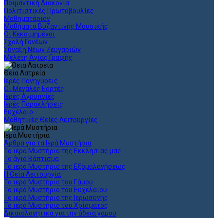
Ποιμαντική Διακονία
Πολιτιστικές Πρωτοβουλίες
Μαθηματάριον
Μαθήματα Βυζαντινής Μουσικής
Οι Κεκοιμημένοι
Σχολή Γονέων
Σύναξη Νέων Ζευγαριών
Μελέτη Αγίας Γραφής
Θεια Λατρεία
Ιερές Πανηγύρεις
Οι Μεγάλες Εορτές
Ιερές Αγρυπνίες
Ιερές Παρακλήσεις
Ευχέλαιο
Μαθητικές Θείες Λειτουργίες
Ιερά Μυστήρια
Άρθρα για τα Ιερά Μυστήρια
Τα ιερά Μυστήρια της Εκκλησίας μας
Το άγιο Βάπτισμα
Το ιερό Μυστήριο της Εξομολογήσεως
Η Θεία Λειτουργία
Το ιερό Μυστήριο του Γάμου
Το ιερό Μυστήριο του Ευχελαίου
Το ιερό Μυστήριο της Ιερωσύνης
Το ιερό Μυστήριο του Χρίσματος
Δικαιολογητικά για την άδεια γάμου