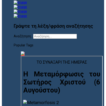
Γράψτε τη λέξη/φράση αναζήτησης
Αναζήτηση...
Popular Tags