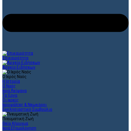
Επικαιρότητα
Αρχείο Ειδήσεων
Ο Ιερός Ναός
Η Ιστορία
Ο Ναός
Ιερά Λείψανα
Τα Έργα
Οι Ιερείς
Ιεροψάλτες & Νεωκόροι
Εκκλησιαστικό Συμβούλιο
Πνευματική Ζωή
Θείο Κήρυγμα
Ιερά Εξομολόγηση