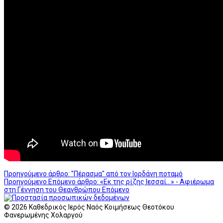
Προηγούμενο άρθρο: "Πέρασμα" από τον Ιορδάνη ποταμό
Προηγούμενο
Επόμενο άρθρο: «Εκ της ρίζης Ιεσσαί...» - Aφιέρωμα
στη Γέννηση του Θεανθρώπου
Επόμενο
© 2026 Καθεδρικός Ιερός Ναός Κοιμήσεως Θεοτόκου
Φανερωμένης Χολαργού