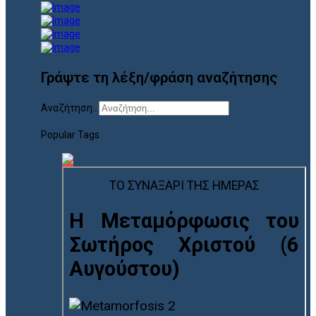
Γράψτε τη λέξη/φράση αναζήτησης
Αναζήτηση...
Popular Tags