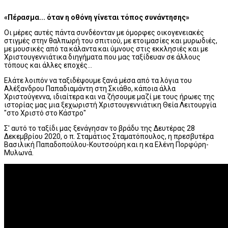
«Πέρασμα... όταν η οθόνη γίνεται τόπος συνάντησης»
Οι μέρες αυτές πάντα συνδέονταν με όμορφες οικογενειακές
στιγμές στην θαλπωρή του σπιτιού, με ετοιμασίες και μυρωδιές,
με μουσικές από τα κάλαντα και ύμνους στις εκκλησιές και με
Χριστουγεννιάτικα διηγήματα που μας ταξίδευαν σε άλλους
τόπους και άλλες εποχές...
Ελάτε λοιπόν να ταξιδέψουμε ξανά μέσα από τα λόγια του
Αλέξανδρου Παπαδιαμάντη στη Σκιάθο, κάποια άλλα
Χριστούγεννα, ιδιαίτερα και να ζήσουμε μαζί με τους ήρωες της
ιστορίας μας μια ξεχωριστή Χριστουγεννιάτικη Θεία Λειτουργία
"στο Χριστό στο Κάστρο"
Σ' αυτό το ταξίδι μας ξενάγησαν το βράδυ της Δευτέρας 28
Δεκεμβρίου 2020, ο π. Σταμάτιος Σταματόπουλος, η πρεσβυτέρα
Βασιλική Παπαδοπούλου-Κουτσούρη και η κα Ελένη Πορφύρη-
Μυλωνά.