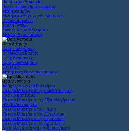
Ποιμαντική Διακονία
Πολιτιστικές Πρωτοβουλίες
Μαθηματάριον
Μαθήματα Βυζαντινής Μουσικής
Οι Κεκοιμημένοι
Σχολή Γονέων
Σύναξη Νέων Ζευγαριών
Μελέτη Αγίας Γραφής
Θεια Λατρεία
Ιερές Πανηγύρεις
Οι Μεγάλες Εορτές
Ιερές Αγρυπνίες
Ιερές Παρακλήσεις
Ευχέλαιο
Μαθητικές Θείες Λειτουργίες
Ιερά Μυστήρια
Άρθρα για τα Ιερά Μυστήρια
Τα ιερά Μυστήρια της Εκκλησίας μας
Το άγιο Βάπτισμα
Το ιερό Μυστήριο της Εξομολογήσεως
Η Θεία Λειτουργία
Το ιερό Μυστήριο του Γάμου
Το ιερό Μυστήριο του Ευχελαίου
Το ιερό Μυστήριο της Ιερωσύνης
Το ιερό Μυστήριο του Χρίσματος
Δικαιολογητικά για την άδεια γάμου