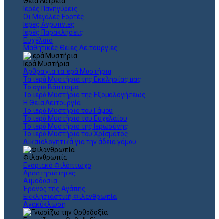
Θεια Λατρεία
Ιερές Πανηγύρεις
Οι Μεγάλες Εορτές
Ιερές Αγρυπνίες
Ιερές Παρακλήσεις
Ευχέλαιο
Μαθητικές Θείες Λειτουργίες
Ιερά Μυστήρια
Άρθρα για τα Ιερά Μυστήρια
Τα ιερά Μυστήρια της Εκκλησίας μας
Το άγιο Βάπτισμα
Το ιερό Μυστήριο της Εξομολογήσεως
Η Θεία Λειτουργία
Το ιερό Μυστήριο του Γάμου
Το ιερό Μυστήριο του Ευχελαίου
Το ιερό Μυστήριο της Ιερωσύνης
Το ιερό Μυστήριο του Χρίσματος
Δικαιολογητικά για την άδεια γάμου
Φιλανθρωπία
Ενοριακό Φιλόπτωχο
Δραστηριότητες
Αιμοδοσία
Έρανος της Αγάπης
Εκκλησιαστική Φιλανθρωπία
Ανακύκλωση