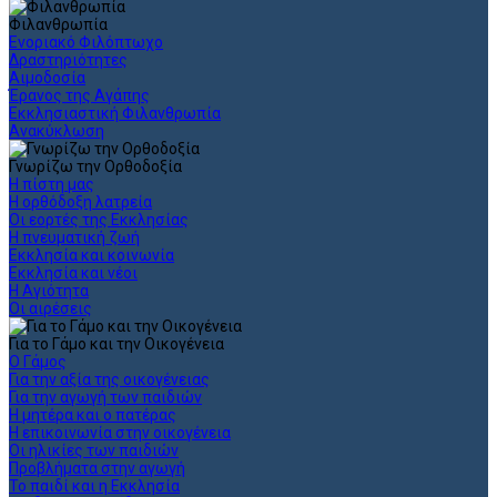
Φιλανθρωπία
Ενοριακό Φιλόπτωχο
Δραστηριότητες
Αιμοδοσία
Έρανος της Αγάπης
Εκκλησιαστική Φιλανθρωπία
Ανακύκλωση
Γνωρίζω την Ορθοδοξία
Η πίστη μας
Η ορθόδοξη λατρεία
Οι εορτές της Εκκλησίας
Η πνευματική ζωή
Εκκλησία και κοινωνία
Εκκλησία και νέοι
Η Αγιότητα
Οι αιρέσεις
Για το Γάμο και την Οικογένεια
Ο Γάμος
Για την αξία της οικογένειας
Για την αγωγή των παιδιών
Η μητέρα και ο πατέρας
Η επικοινωνία στην οικογένεια
Οι ηλικίες των παιδιών
Προβλήματα στην αγωγή
Το παιδί και η Εκκλησία