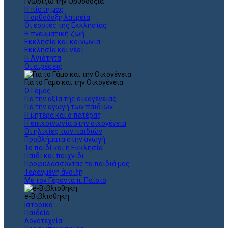
Γνωρίζω την Ορθοδοξία
Η πίστη μας
Η ορθόδοξη λατρεία
Οι εορτές της Εκκλησίας
Η πνευματική ζωή
Εκκλησία και κοινωνία
Εκκλησία και νέοι
Η Αγιότητα
Οι αιρέσεις
Για το Γάμο και την Οικογένεια
Ο Γάμος
Για την αξία της οικογένειας
Για την αγωγή των παιδιών
Η μητέρα και ο πατέρας
Η επικοινωνία στην οικογένεια
Οι ηλικίες των παιδιών
Προβλήματα στην αγωγή
Το παιδί και η Εκκλησία
Παιδί και παιχνίδι
Προφυλάσσοντας τα παιδιά μας
Ταραγμένη άνοιξη
Με τον Γέροντα π. Παϊσιο
e-Βιβλιοθηκη
Ιστορικά
Παιδεία
Λογοτεχνία