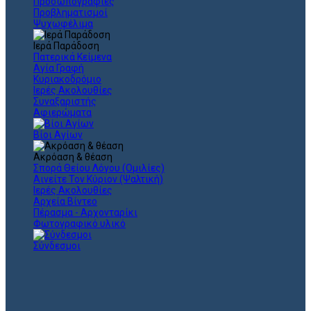
Προσωπογραφίες
Προβληματισμοί
Ψυχωφέλιμα
Ιερά Παράδοση
Πατερικά Κείμενα
Αγία Γραφή
Κυριακοδρόμιο
Ιερές Ακολουθίες
Συναξαριστής
Αφιερώματα
Βίοι Αγίων
Ακρόαση & θέαση
Σπορά Θείου Λόγου (Ομιλίες)
Αινείτε Τον Κύριον (Ψαλτική)
Ιερές Ακολουθίες
Αρχεία Βίντεο
Πέρασμα - Αρχονταρίκι
Φωτογραφικό υλικό
Σύνδεσμοι