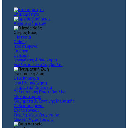
Επικαιρότητα
Αρχείο Ειδήσεων
Ο Ιερός Ναός
Η Ιστορία
Ο Ναός
Ιερά Λείψανα
Τα Έργα
Οι Ιερείς
Ιεροψάλτες & Νεωκόροι
Εκκλησιαστικό Συμβούλιο
Πνευματική Ζωή
Θείο Κήρυγμα
Ιερά Εξομολόγηση
Ποιμαντική Διακονία
Πολιτιστικές Πρωτοβουλίες
Μαθηματάριον
Μαθήματα Βυζαντινής Μουσικής
Οι Κεκοιμημένοι
Σχολή Γονέων
Σύναξη Νέων Ζευγαριών
Μελέτη Αγίας Γραφής