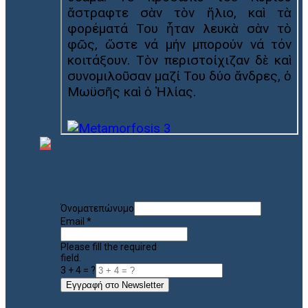
Όνοματεπώνυμο
Email
*
Please fill the required
field.
3 + 4 = ?
Εγγραφή στο Newsletter