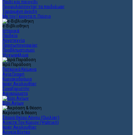
Παιδί και παιχνίδι
Προφυλάσσοντας τα παιδιά μας
Ταραγμένη άνοιξη
Με τον Γέροντα π. Παϊσιο
e-Βιβλιοθηκη
Ιστορικά
Παιδεία
Λογοτεχνία
Προσωπογραφίες
Προβληματισμοί
Ψυχωφέλιμα
Ιερά Παράδοση
Πατερικά Κείμενα
Αγία Γραφή
Κυριακοδρόμιο
Ιερές Ακολουθίες
Συναξαριστής
Αφιερώματα
Βίοι Αγίων
Ακρόαση & θέαση
Σπορά Θείου Λόγου (Ομιλίες)
Αινείτε Τον Κύριον (Ψαλτική)
Ιερές Ακολουθίες
Αρχεία Βίντεο