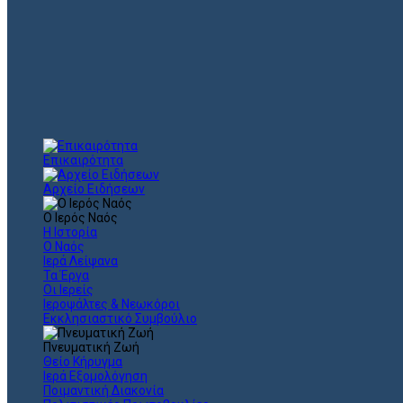
Επικαιρότητα
Αρχείο Ειδήσεων
Ο Ιερός Ναός
Η Ιστορία
Ο Ναός
Ιερά Λείψανα
Τα Έργα
Οι Ιερείς
Ιεροψάλτες & Νεωκόροι
Εκκλησιαστικό Συμβούλιο
Πνευματική Ζωή
Θείο Κήρυγμα
Ιερά Εξομολόγηση
Ποιμαντική Διακονία