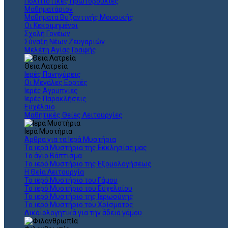
Πολιτιστικές Πρωτοβουλίες
Μαθηματάριον
Μαθήματα Βυζαντινής Μουσικής
Οι Κεκοιμημένοι
Σχολή Γονέων
Σύναξη Νέων Ζευγαριών
Μελέτη Αγίας Γραφής
Θεια Λατρεία
Ιερές Πανηγύρεις
Οι Μεγάλες Εορτές
Ιερές Αγρυπνίες
Ιερές Παρακλήσεις
Ευχέλαιο
Μαθητικές Θείες Λειτουργίες
Ιερά Μυστήρια
Άρθρα για τα Ιερά Μυστήρια
Τα ιερά Μυστήρια της Εκκλησίας μας
Το άγιο Βάπτισμα
Το ιερό Μυστήριο της Εξομολογήσεως
Η Θεία Λειτουργία
Το ιερό Μυστήριο του Γάμου
Το ιερό Μυστήριο του Ευχελαίου
Το ιερό Μυστήριο της Ιερωσύνης
Το ιερό Μυστήριο του Χρίσματος
Δικαιολογητικά για την άδεια γάμου