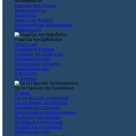
Φιλανθρωπία
Ενοριακό Φιλόπτωχο
Δραστηριότητες
Αιμοδοσία
Έρανος της Αγάπης
Εκκλησιαστική Φιλανθρωπία
Ανακύκλωση
Γνωρίζω την Ορθοδοξία
Η πίστη μας
Η ορθόδοξη λατρεία
Οι εορτές της Εκκλησίας
Η πνευματική ζωή
Εκκλησία και κοινωνία
Εκκλησία και νέοι
Η Αγιότητα
Οι αιρέσεις
Για το Γάμο και την Οικογένεια
Ο Γάμος
Για την αξία της οικογένειας
Για την αγωγή των παιδιών
Η μητέρα και ο πατέρας
Η επικοινωνία στην οικογένεια
Οι ηλικίες των παιδιών
Προβλήματα στην αγωγή
Το παιδί και η Εκκλησία
Παιδί και παιχνίδι