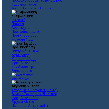
Προφυλάσσοντας τα παιδιά μας
Ταραγμένη άνοιξη
Με τον Γέροντα π. Παϊσιο
e-Βιβλιοθηκη
Ιστορικά
Παιδεία
Λογοτεχνία
Προσωπογραφίες
Προβληματισμοί
Ψυχωφέλιμα
Ιερά Παράδοση
Πατερικά Κείμενα
Αγία Γραφή
Κυριακοδρόμιο
Ιερές Ακολουθίες
Συναξαριστής
Αφιερώματα
Βίοι Αγίων
Ακρόαση & θέαση
Σπορά Θείου Λόγου (Ομιλίες)
Αινείτε Τον Κύριον (Ψαλτική)
Ιερές Ακολουθίες
Αρχεία Βίντεο
Πέρασμα - Αρχονταρίκι