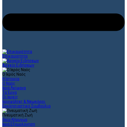
Επικαιρότητα
Αρχείο Ειδήσεων
Ο Ιερός Ναός
Η Ιστορία
Ο Ναός
Ιερά Λείψανα
Τα Έργα
Οι Ιερείς
Ιεροψάλτες & Νεωκόροι
Εκκλησιαστικό Συμβούλιο
Πνευματική Ζωή
Θείο Κήρυγμα
Ιερά Εξομολόγηση