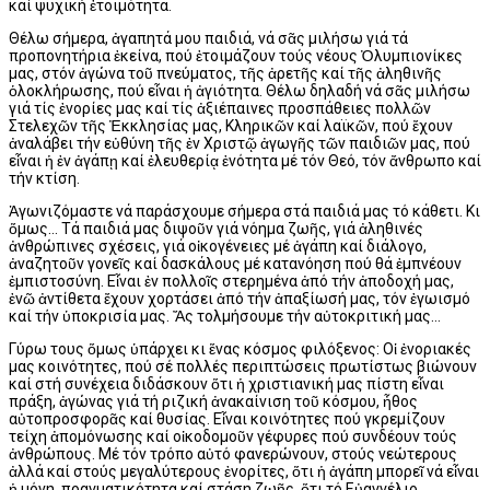
καί ψυχική ἑτοιμότητα.
Θέλω σήμερα, ἀγαπητά μου παιδιά, νά σᾶς μιλήσω γιά τά
προπονητήρια ἐκείνα, πού ἑτοιμάζουν τούς νέους Ὀλυμπιονίκες
μας, στόν ἀγώνα τοῦ πνεύματος, τῆς ἀρετῆς καί τῆς ἀληθινῆς
ὁλοκλήρωσης, πού εἶναι ἡ ἀγιότητα. Θέλω δηλαδή νά σᾶς μιλήσω
γιά τίς ἐνορίες μας καί τίς ἀξιέπαινες προσπάθειες πολλῶν
Στελεχῶν τῆς Ἐκκλησίας μας, Κληρικῶν καί λαϊκῶν, πού ἔχουν
ἀναλάβει τήν εὐθύνη τῆς ἐν Χριστῷ ἀγωγῆς τῶν παιδιῶν μας, πού
εἶναι ἡ ἐν ἀγάπῃ καί ἐλευθερίᾳ ἑνότητα μέ τόν Θεό, τόν ἄνθρωπο καί
τήν κτίση.
Ἀγωνιζόμαστε νά παράσχουμε σήμερα στά παιδιά μας τό κάθετι. Κι
ὅμως… Τά παιδιά μας διψοῦν γιά νόημα ζωῆς, γιά ἀληθινές
ἀνθρώπινες σχέσεις, γιά οἰκογένειες μέ ἀγάπη καί διάλογο,
ἀναζητοῦν γονεῖς καί δασκάλους μέ κατανόηση πού θά ἐμπνέουν
ἐμπιστοσύνη. Εἶναι ἐν πολλοῖς στερημένα ἀπό τήν ἀποδοχή μας,
ἐνῶ ἀντίθετα ἔχουν χορτάσει ἀπό τήν ἀπαξίωσή μας, τόν ἐγωισμό
καί τήν ὑποκρισία μας. Ἄς τολμήσουμε τήν αὐτοκριτική μας…
Γύρω τους ὅμως ὑπάρχει κι ἕνας κόσμος φιλόξενος: Οἱ ἐνοριακές
μας κοινότητες, πού σέ πολλές περιπτώσεις πρωτίστως βιώνουν
καί στή συνέχεια διδάσκουν ὅτι ἡ χριστιανική μας πίστη εἶναι
πράξη, ἀγώνας γιά τή ριζική ἀνακαίνιση τοῦ κόσμου, ἦθος
αὐτοπροσφορᾶς καί θυσίας. Εἶναι κοινότητες πού γκρεμίζουν
τείχη ἀπομόνωσης καί οἰκοδομοῦν γέφυρες πού συνδέουν τούς
ἀνθρώπους. Μέ τόν τρόπο αὐτό φανερώνουν, στούς νεώτερους
ἀλλά καί στούς μεγαλύτερους ἐνορίτες, ὅτι ἡ ἀγάπη μπορεῖ νά εἶναι
ἡ μόνη πραγματικότητα καί στάση ζωῆς, ὅτι τό Εὐαγγέλιο