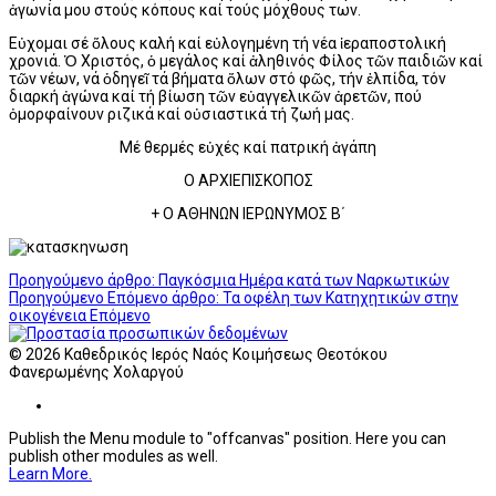
ἀγωνία μου στούς κόπους καί τούς μόχθους των.
Εὐχομαι σέ ὅλους καλή καί εὐλογημένη τή νέα ἱεραποστολική
χρονιά. Ὁ Χριστός, ὁ μεγάλος καί ἀληθινός Φίλος τῶν παιδιῶν καί
τῶν νέων, νά ὁδηγεῖ τά βήματα ὅλων στό φῶς, τήν ἐλπίδα, τόν
διαρκή ἀγώνα καί τή βίωση τῶν εὐαγγελικῶν ἀρετῶν, πού
ὀμορφαίνουν ριζικά καί οὐσιαστικά τή ζωή μας.
Μέ θερμές εὐχές καί πατρική ἀγάπη
Ο ΑΡΧΙΕΠΙΣΚΟΠΟΣ
+ O AΘΗΝΩΝ ΙΕΡΩΝΥΜΟΣ Β΄
Προηγούμενο άρθρο: Παγκόσμια Ημέρα κατά των Ναρκωτικών
Προηγούμενο
Επόμενο άρθρο: Τα οφέλη των Κατηχητικών στην
οικογένεια
Επόμενο
© 2026 Καθεδρικός Ιερός Ναός Κοιμήσεως Θεοτόκου
Φανερωμένης Χολαργού
Publish the Menu module to "offcanvas" position. Here you can
publish other modules as well.
Learn More.