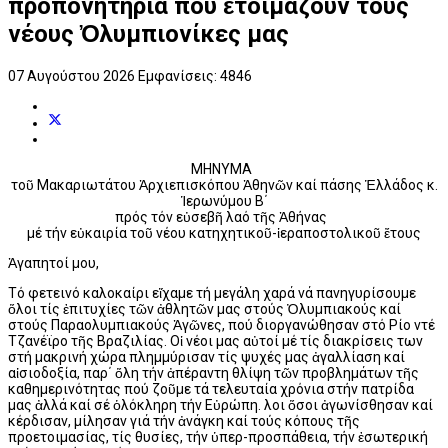
προπονητήρια πού ἑτοιμάζουν τούς
νέους Ὀλυμπιονίκες μας
07 Αυγούστου 2026
Εμφανίσεις: 4846
ΜΗΝΥΜΑ
τοῦ Μακαριωτάτου Ἀρχιεπισκόπου Ἀθηνῶν καί πάσης Ἑλλάδος κ.
Ἱερωνύμου Β΄
πρός τόν εὐσεβῆ λαό τῆς Ἀθήνας
μέ τήν εὐκαιρία τοῦ νέου κατηχητικοῦ-ἱεραποστολικοῦ ἔτους
Ἀγαπητοί μου,
Τό φετεινό καλοκαίρι εἴχαμε τή μεγάλη χαρά νά πανηγυρίσουμε
ὅλοι τίς ἐπιτυχίες τῶν ἀθλητῶν μας στούς Ὀλυμπιακούς καί
στούς Παραολυμπιακούς Ἀγῶνες, πού διοργανώθησαν στό Ρίο ντέ
Τζανέϊρο τῆς Βραζιλίας. Οἱ νέοι μας αὐτοί μέ τίς διακρίσεις των
στή μακρινή χώρα πλημμύρισαν τίς ψυχές μας ἀγαλλίαση καί
αἰσιοδοξία, παρ΄ ὅλη τήν ἀπέραντη θλίψη τῶν προβλημάτων τῆς
καθημερινότητας πού ζοῦμε τά τελευταία χρόνια στήν πατρίδα
μας ἀλλά καί σέ ὁλόκληρη τήν Εὐρώπη. Ὅλοι ὅσοι ἀγωνίσθησαν καί
κέρδισαν, μίλησαν γιά τήν ἀνάγκη καί τούς κόπους τῆς
προετοιμασίας, τίς θυσίες, τήν ὑπερ-προσπάθεια, τήν ἐσωτερική