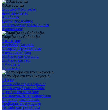
Φιλανθρωπία
Ενοριακό Φιλόπτωχο
Δραστηριότητες
Αιμοδοσία
Έρανος της Αγάπης
Εκκλησιαστική Φιλανθρωπία
Ανακύκλωση
Γνωρίζω την Ορθοδοξία
Η πίστη μας
Η ορθόδοξη λατρεία
Οι εορτές της Εκκλησίας
Η πνευματική ζωή
Εκκλησία και κοινωνία
Εκκλησία και νέοι
Η Αγιότητα
Οι αιρέσεις
Για το Γάμο και την Οικογένεια
Ο Γάμος
Για την αξία της οικογένειας
Για την αγωγή των παιδιών
Η μητέρα και ο πατέρας
Η επικοινωνία στην οικογένεια
Οι ηλικίες των παιδιών
Προβλήματα στην αγωγή
Το παιδί και η Εκκλησία