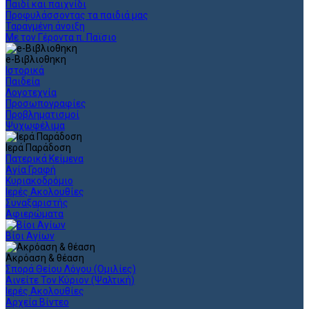
Παιδί και παιχνίδι
Προφυλάσσοντας τα παιδιά μας
Ταραγμένη άνοιξη
Με τον Γέροντα π. Παϊσιο
e-Βιβλιοθηκη
Ιστορικά
Παιδεία
Λογοτεχνία
Προσωπογραφίες
Προβληματισμοί
Ψυχωφέλιμα
Ιερά Παράδοση
Πατερικά Κείμενα
Αγία Γραφή
Κυριακοδρόμιο
Ιερές Ακολουθίες
Συναξαριστής
Αφιερώματα
Βίοι Αγίων
Ακρόαση & θέαση
Σπορά Θείου Λόγου (Ομιλίες)
Αινείτε Τον Κύριον (Ψαλτική)
Ιερές Ακολουθίες
Αρχεία Βίντεο