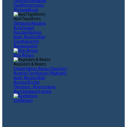
Προσωπογραφίες
Προβληματισμοί
Ψυχωφέλιμα
Ιερά Παράδοση
Πατερικά Κείμενα
Αγία Γραφή
Κυριακοδρόμιο
Ιερές Ακολουθίες
Συναξαριστής
Αφιερώματα
Βίοι Αγίων
Ακρόαση & θέαση
Σπορά Θείου Λόγου (Ομιλίες)
Αινείτε Τον Κύριον (Ψαλτική)
Ιερές Ακολουθίες
Αρχεία Βίντεο
Πέρασμα - Αρχονταρίκι
Φωτογραφικό υλικό
Σύνδεσμοι