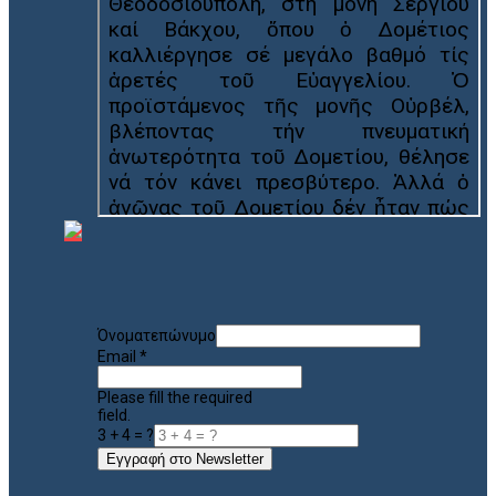
Όνοματεπώνυμο
Email
*
Please fill the required
field.
3 + 4 = ?
Εγγραφή στο Newsletter