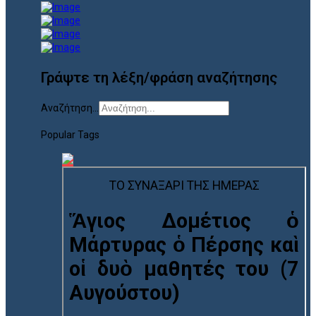
Γράψτε τη λέξη/φράση αναζήτησης
Αναζήτηση...
Popular Tags