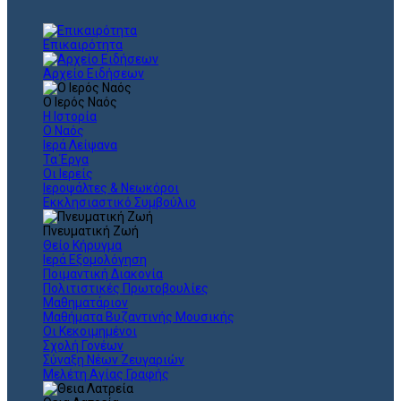
Επικαιρότητα
Αρχείο Ειδήσεων
Ο Ιερός Ναός
Η Ιστορία
Ο Ναός
Ιερά Λείψανα
Τα Έργα
Οι Ιερείς
Ιεροψάλτες & Νεωκόροι
Εκκλησιαστικό Συμβούλιο
Πνευματική Ζωή
Θείο Κήρυγμα
Ιερά Εξομολόγηση
Ποιμαντική Διακονία
Πολιτιστικές Πρωτοβουλίες
Μαθηματάριον
Μαθήματα Βυζαντινής Μουσικής
Οι Κεκοιμημένοι
Σχολή Γονέων
Σύναξη Νέων Ζευγαριών
Μελέτη Αγίας Γραφής