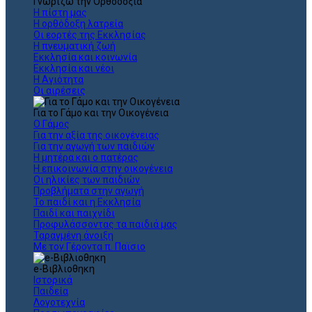
Γνωρίζω την Ορθοδοξία
Η πίστη μας
Η ορθόδοξη λατρεία
Οι εορτές της Εκκλησίας
Η πνευματική ζωή
Εκκλησία και κοινωνία
Εκκλησία και νέοι
Η Αγιότητα
Οι αιρέσεις
Για το Γάμο και την Οικογένεια
Ο Γάμος
Για την αξία της οικογένειας
Για την αγωγή των παιδιών
Η μητέρα και ο πατέρας
Η επικοινωνία στην οικογένεια
Οι ηλικίες των παιδιών
Προβλήματα στην αγωγή
Το παιδί και η Εκκλησία
Παιδί και παιχνίδι
Προφυλάσσοντας τα παιδιά μας
Ταραγμένη άνοιξη
Με τον Γέροντα π. Παϊσιο
e-Βιβλιοθηκη
Ιστορικά
Παιδεία
Λογοτεχνία