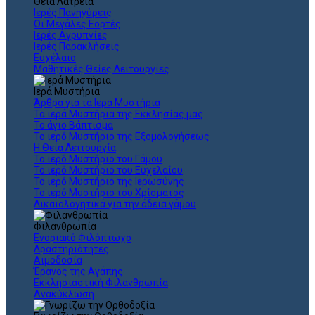
Θεια Λατρεία
Ιερές Πανηγύρεις
Οι Μεγάλες Εορτές
Ιερές Αγρυπνίες
Ιερές Παρακλήσεις
Ευχέλαιο
Μαθητικές Θείες Λειτουργίες
Ιερά Μυστήρια
Άρθρα για τα Ιερά Μυστήρια
Τα ιερά Μυστήρια της Εκκλησίας μας
Το άγιο Βάπτισμα
Το ιερό Μυστήριο της Εξομολογήσεως
Η Θεία Λειτουργία
Το ιερό Μυστήριο του Γάμου
Το ιερό Μυστήριο του Ευχελαίου
Το ιερό Μυστήριο της Ιερωσύνης
Το ιερό Μυστήριο του Χρίσματος
Δικαιολογητικά για την άδεια γάμου
Φιλανθρωπία
Ενοριακό Φιλόπτωχο
Δραστηριότητες
Αιμοδοσία
Έρανος της Αγάπης
Εκκλησιαστική Φιλανθρωπία
Ανακύκλωση