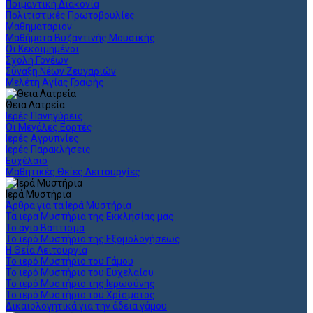
Ποιμαντική Διακονία
Πολιτιστικές Πρωτοβουλίες
Μαθηματάριον
Μαθήματα Βυζαντινής Μουσικής
Οι Κεκοιμημένοι
Σχολή Γονέων
Σύναξη Νέων Ζευγαριών
Μελέτη Αγίας Γραφής
Θεια Λατρεία
Ιερές Πανηγύρεις
Οι Μεγάλες Εορτές
Ιερές Αγρυπνίες
Ιερές Παρακλήσεις
Ευχέλαιο
Μαθητικές Θείες Λειτουργίες
Ιερά Μυστήρια
Άρθρα για τα Ιερά Μυστήρια
Τα ιερά Μυστήρια της Εκκλησίας μας
Το άγιο Βάπτισμα
Το ιερό Μυστήριο της Εξομολογήσεως
Η Θεία Λειτουργία
Το ιερό Μυστήριο του Γάμου
Το ιερό Μυστήριο του Ευχελαίου
Το ιερό Μυστήριο της Ιερωσύνης
Το ιερό Μυστήριο του Χρίσματος
Δικαιολογητικά για την άδεια γάμου