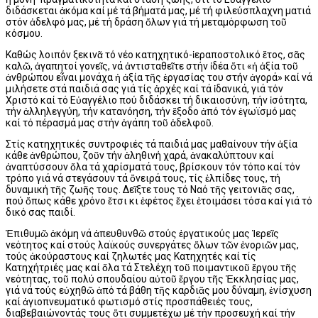
διδάσκεται ἀκόμα καί μέ τά βήματά μας, μέ τή φιλεύσπλαχνη ματιά
στόν ἀδελφό μας, μέ τή δράση ὅλων γιά τή μεταμόρφωση τοῦ
κόσμου.
Καθώς λοιπόν ξεκινᾶ τό νέο κατηχητικό-ἱεραποστολικό ἔτος, σᾶς
καλῶ, ἀγαπητοί γονεῖς, νά ἀντισταθεῖτε στήν ἰδέα ὅτι «ἡ ἀξία τοῦ
ἀνθρώπου εἶναι μονάχα ἡ ἀξία τῆς ἐργασίας του στήν ἀγορά» καί νά
μιλήσετε στά παιδιά σας γιά τίς ἀρχές καί τά ἰδανικά, γιά τόν
Χριστό καί τό Εὐαγγέλιο πού διδάσκει τή δικαιοσύνη, τήν ἰσότητα,
τήν ἀλληλεγγύη, τήν κατανόηση, τήν ἔξοδο ἀπό τόν ἐγωϊσμό μας
καί τό πέρασμά μας στήν ἀγάπη τοῦ ἀδελφοῦ.
Στίς κατηχητικές συντροφιές τά παιδιά μας μαθαίνουν τήν ἀξία
κάθε ἀνθρώπου, ζοῦν τήν ἀληθινή χαρά, ἀνακαλύπτουν καί
ἀναπτύσσουν ὅλα τά χαρίσματά τους, βρίσκουν τόν τόπο καί τόν
τρόπο γιά νά στεγάσουν τά ὄνειρά τους, τίς ἐλπίδες τους, τή
δυναμική τῆς ζωῆς τους. Δεῖξτε τους τό Ναό τῆς γειτονιᾶς σας,
πού ὅπως κάθε χρόνο ἔτσι κι ἐφέτος ἕχει ἑτοιμάσει τόσα καί γιά τό
δικό σας παιδί.
Ἐπιθυμῶ ἀκόμη νά ἀπευθυνθῶ στούς ἐργατικούς μας Ἱερεῖς
νεότητος καί στούς λαϊκούς συνεργάτες ὅλων τῶν ἐνοριῶν μας,
τούς ἀκούραστους καί ζηλωτές μας Κατηχητές καί τίς
Κατηχήτριές μας καί ὅλα τά Στελέχη τοῦ ποιμαντικοῦ ἔργου τῆς
νεότητας, τοῦ πολύ σπουδαίου αὐτοῦ ἔργου τῆς Ἐκκλησίας μας,
γιά νά τούς εὐχηθῶ ἀπό τά βάθη τῆς καρδιᾶς μου δύναμη, ἐνίσχυση
καί ἁγιοπνευματικό φωτισμό στίς προσπάθειές τους,
διαβεβαιώνοντάς τους ὅτι συμμετέχω μέ τήν προσευχή καί τήν