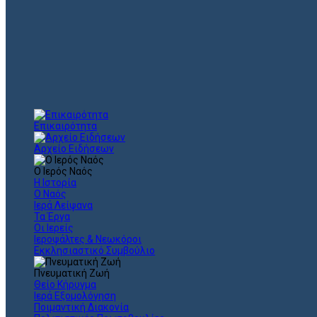
Επικαιρότητα
Αρχείο Ειδήσεων
Ο Ιερός Ναός
Η Ιστορία
Ο Ναός
Ιερά Λείψανα
Τα Έργα
Οι Ιερείς
Ιεροψάλτες & Νεωκόροι
Εκκλησιαστικό Συμβούλιο
Πνευματική Ζωή
Θείο Κήρυγμα
Ιερά Εξομολόγηση
Ποιμαντική Διακονία