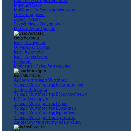
Πολιτιστικές Πρωτοβουλίες
Μαθηματάριον
Μαθήματα Βυζαντινής Μουσικής
Οι Κεκοιμημένοι
Σχολή Γονέων
Σύναξη Νέων Ζευγαριών
Μελέτη Αγίας Γραφής
Θεια Λατρεία
Ιερές Πανηγύρεις
Οι Μεγάλες Εορτές
Ιερές Αγρυπνίες
Ιερές Παρακλήσεις
Ευχέλαιο
Μαθητικές Θείες Λειτουργίες
Ιερά Μυστήρια
Άρθρα για τα Ιερά Μυστήρια
Τα ιερά Μυστήρια της Εκκλησίας μας
Το άγιο Βάπτισμα
Το ιερό Μυστήριο της Εξομολογήσεως
Η Θεία Λειτουργία
Το ιερό Μυστήριο του Γάμου
Το ιερό Μυστήριο του Ευχελαίου
Το ιερό Μυστήριο της Ιερωσύνης
Το ιερό Μυστήριο του Χρίσματος
Δικαιολογητικά για την άδεια γάμου