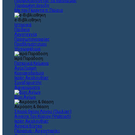
Προφυλάσσοντας τα παιδιά μας
Ταραγμένη άνοιξη
Με τον Γέροντα π. Παϊσιο
e-Βιβλιοθηκη
Ιστορικά
Παιδεία
Λογοτεχνία
Προσωπογραφίες
Προβληματισμοί
Ψυχωφέλιμα
Ιερά Παράδοση
Πατερικά Κείμενα
Αγία Γραφή
Κυριακοδρόμιο
Ιερές Ακολουθίες
Συναξαριστής
Αφιερώματα
Βίοι Αγίων
Ακρόαση & θέαση
Σπορά Θείου Λόγου (Ομιλίες)
Αινείτε Τον Κύριον (Ψαλτική)
Ιερές Ακολουθίες
Αρχεία Βίντεο
Πέρασμα - Αρχονταρίκι