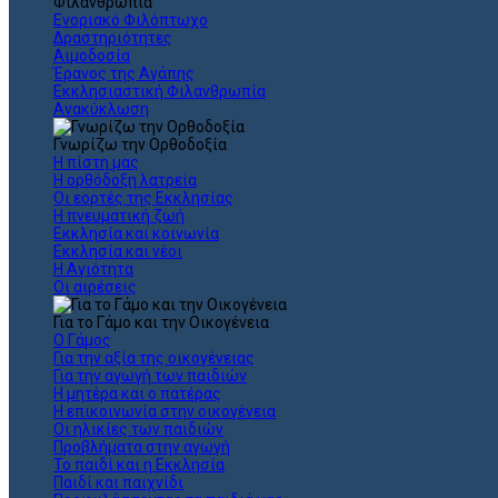
Φιλανθρωπία
Ενοριακό Φιλόπτωχο
Δραστηριότητες
Αιμοδοσία
Έρανος της Αγάπης
Εκκλησιαστική Φιλανθρωπία
Ανακύκλωση
Γνωρίζω την Ορθοδοξία
Η πίστη μας
Η ορθόδοξη λατρεία
Οι εορτές της Εκκλησίας
Η πνευματική ζωή
Εκκλησία και κοινωνία
Εκκλησία και νέοι
Η Αγιότητα
Οι αιρέσεις
Για το Γάμο και την Οικογένεια
Ο Γάμος
Για την αξία της οικογένειας
Για την αγωγή των παιδιών
Η μητέρα και ο πατέρας
Η επικοινωνία στην οικογένεια
Οι ηλικίες των παιδιών
Προβλήματα στην αγωγή
Το παιδί και η Εκκλησία
Παιδί και παιχνίδι