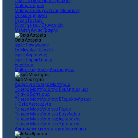
Πολιτιστικές Πρωτοβουλίες
Μαθηματάριον
Μαθήματα Βυζαντινής Μουσικής
Οι Κεκοιμημένοι
Σχολή Γονέων
Σύναξη Νέων Ζευγαριών
Μελέτη Αγίας Γραφής
Θεια Λατρεία
Ιερές Πανηγύρεις
Οι Μεγάλες Εορτές
Ιερές Αγρυπνίες
Ιερές Παρακλήσεις
Ευχέλαιο
Μαθητικές Θείες Λειτουργίες
Ιερά Μυστήρια
Άρθρα για τα Ιερά Μυστήρια
Τα ιερά Μυστήρια της Εκκλησίας μας
Το άγιο Βάπτισμα
Το ιερό Μυστήριο της Εξομολογήσεως
Η Θεία Λειτουργία
Το ιερό Μυστήριο του Γάμου
Το ιερό Μυστήριο του Ευχελαίου
Το ιερό Μυστήριο της Ιερωσύνης
Το ιερό Μυστήριο του Χρίσματος
Δικαιολογητικά για την άδεια γάμου