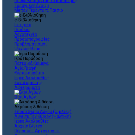
Προφυλάσσοντας τα παιδιά μας
Ταραγμένη άνοιξη
Με τον Γέροντα π. Παϊσιο
e-Βιβλιοθηκη
Ιστορικά
Παιδεία
Λογοτεχνία
Προσωπογραφίες
Προβληματισμοί
Ψυχωφέλιμα
Ιερά Παράδοση
Πατερικά Κείμενα
Αγία Γραφή
Κυριακοδρόμιο
Ιερές Ακολουθίες
Συναξαριστής
Αφιερώματα
Βίοι Αγίων
Ακρόαση & θέαση
Σπορά Θείου Λόγου (Ομιλίες)
Αινείτε Τον Κύριον (Ψαλτική)
Ιερές Ακολουθίες
Αρχεία Βίντεο
Πέρασμα - Αρχονταρίκι