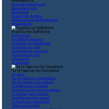
Φιλανθρωπία
Ενοριακό Φιλόπτωχο
Δραστηριότητες
Αιμοδοσία
Έρανος της Αγάπης
Εκκλησιαστική Φιλανθρωπία
Ανακύκλωση
Γνωρίζω την Ορθοδοξία
Η πίστη μας
Η ορθόδοξη λατρεία
Οι εορτές της Εκκλησίας
Η πνευματική ζωή
Εκκλησία και κοινωνία
Εκκλησία και νέοι
Η Αγιότητα
Οι αιρέσεις
Για το Γάμο και την Οικογένεια
Ο Γάμος
Για την αξία της οικογένειας
Για την αγωγή των παιδιών
Η μητέρα και ο πατέρας
Η επικοινωνία στην οικογένεια
Οι ηλικίες των παιδιών
Προβλήματα στην αγωγή
Το παιδί και η Εκκλησία
Παιδί και παιχνίδι