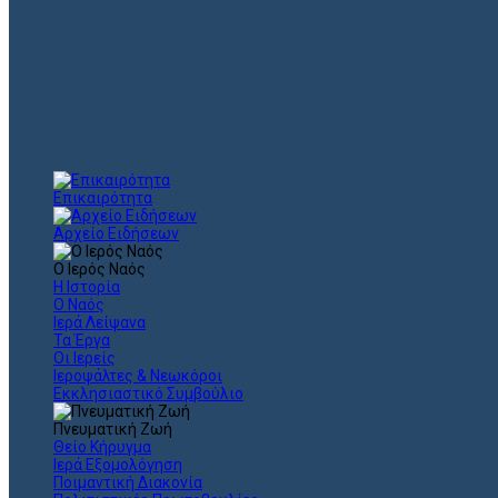
Επικαιρότητα
Αρχείο Ειδήσεων
Ο Ιερός Ναός
Η Ιστορία
Ο Ναός
Ιερά Λείψανα
Τα Έργα
Οι Ιερείς
Ιεροψάλτες & Νεωκόροι
Εκκλησιαστικό Συμβούλιο
Πνευματική Ζωή
Θείο Κήρυγμα
Ιερά Εξομολόγηση
Ποιμαντική Διακονία