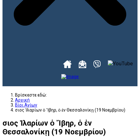
Βρίσκεστε εδώ:
Αρχική
Βίοι Αγίων
Ὅσιος Ἰλαρίων ὁ Ἴβηρ, ὁ ἐν Θεσσαλονίκῃ (19 Νοεμβρίου)
Ὅσιος Ἰλαρίων ὁ Ἴβηρ, ὁ ἐν
Θεσσαλονίκῃ (19 Νοεμβρίου)