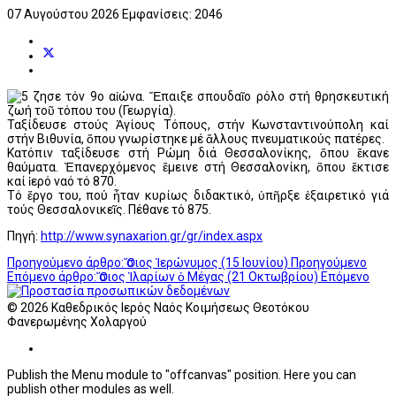
07 Αυγούστου 2026
Εμφανίσεις: 2046
ζησε τόν 9ο αἰώνα. Ἔπαιξε σπουδαῖο ρόλο στή θρησκευτική
ζωή τοῦ τόπου του (Γεωργία).
Ταξίδευσε στούς Ἁγίους Τόπους, στήν Κωνσταντινούπολη καί
στήν Βιθυνία, ὅπου γνωρίστηκε μέ ἄλλους πνευματικούς πατέρες.
Κατόπιν ταξίδευσε στή Ρώμη διά Θεσσαλονίκης, ὅπου ἔκανε
θαύματα. Ἐπανερχόμενος ἔμεινε στή Θεσσαλονίκη, ὅπου ἔκτισε
καί ἱερό ναό τό 870.
Τό ἔργο του, πού ἦταν κυρίως διδακτικό, ὑπῆρξε ἐξαιρετικό γιά
τούς Θεσσαλονικεῖς. Πέθανε τό 875.
Πηγή:
http://www.synaxarion.gr/gr/index.aspx
Προηγούμενο άρθρο: Ὅσιος Ἱερώνυμος (15 Ιουνίου)
Προηγούμενο
Επόμενο άρθρο: Ὅσιος Ἱλαρίων ὁ Μέγας (21 Οκτωβρίου)
Επόμενο
© 2026 Καθεδρικός Ιερός Ναός Κοιμήσεως Θεοτόκου
Φανερωμένης Χολαργού
Publish the Menu module to "offcanvas" position. Here you can
publish other modules as well.