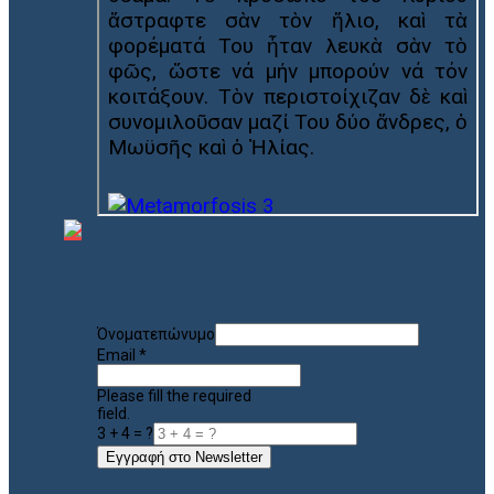
Όνοματεπώνυμο
Email
*
Please fill the required
field.
3 + 4 = ?
Εγγραφή στο Newsletter