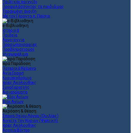
Παιδί και παιχνίδι
Προφυλάσσοντας τα παιδιά μας
Ταραγμένη άνοιξη
Με τον Γέροντα π. Παϊσιο
e-Βιβλιοθηκη
Ιστορικά
Παιδεία
Λογοτεχνία
Προσωπογραφίες
Προβληματισμοί
Ψυχωφέλιμα
Ιερά Παράδοση
Πατερικά Κείμενα
Αγία Γραφή
Κυριακοδρόμιο
Ιερές Ακολουθίες
Συναξαριστής
Αφιερώματα
Βίοι Αγίων
Ακρόαση & θέαση
Σπορά Θείου Λόγου (Ομιλίες)
Αινείτε Τον Κύριον (Ψαλτική)
Ιερές Ακολουθίες
Αρχεία Βίντεο