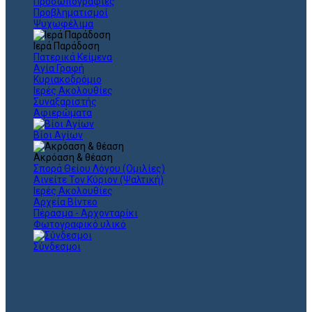
Προσωπογραφίες
Προβληματισμοί
Ψυχωφέλιμα
Ιερά Παράδοση
Πατερικά Κείμενα
Αγία Γραφή
Κυριακοδρόμιο
Ιερές Ακολουθίες
Συναξαριστής
Αφιερώματα
Βίοι Αγίων
Ακρόαση & θέαση
Σπορά Θείου Λόγου (Ομιλίες)
Αινείτε Τον Κύριον (Ψαλτική)
Ιερές Ακολουθίες
Αρχεία Βίντεο
Πέρασμα - Αρχονταρίκι
Φωτογραφικό υλικό
Σύνδεσμοι