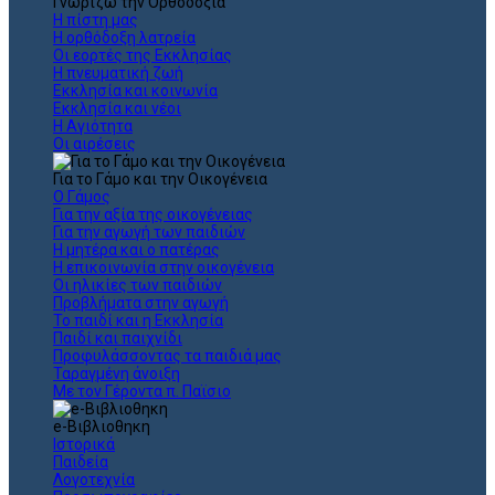
Γνωρίζω την Ορθοδοξία
Η πίστη μας
Η ορθόδοξη λατρεία
Οι εορτές της Εκκλησίας
Η πνευματική ζωή
Εκκλησία και κοινωνία
Εκκλησία και νέοι
Η Αγιότητα
Οι αιρέσεις
Για το Γάμο και την Οικογένεια
Ο Γάμος
Για την αξία της οικογένειας
Για την αγωγή των παιδιών
Η μητέρα και ο πατέρας
Η επικοινωνία στην οικογένεια
Οι ηλικίες των παιδιών
Προβλήματα στην αγωγή
Το παιδί και η Εκκλησία
Παιδί και παιχνίδι
Προφυλάσσοντας τα παιδιά μας
Ταραγμένη άνοιξη
Με τον Γέροντα π. Παϊσιο
e-Βιβλιοθηκη
Ιστορικά
Παιδεία
Λογοτεχνία