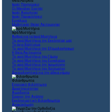
Θεια Λατρεία
Ιερές Πανηγύρεις
Οι Μεγάλες Εορτές
Ιερές Αγρυπνίες
Ιερές Παρακλήσεις
Ευχέλαιο
Μαθητικές Θείες Λειτουργίες
Ιερά Μυστήρια
Άρθρα για τα Ιερά Μυστήρια
Τα ιερά Μυστήρια της Εκκλησίας μας
Το άγιο Βάπτισμα
Το ιερό Μυστήριο της Εξομολογήσεως
Η Θεία Λειτουργία
Το ιερό Μυστήριο του Γάμου
Το ιερό Μυστήριο του Ευχελαίου
Το ιερό Μυστήριο της Ιερωσύνης
Το ιερό Μυστήριο του Χρίσματος
Δικαιολογητικά για την άδεια γάμου
Φιλανθρωπία
Ενοριακό Φιλόπτωχο
Δραστηριότητες
Αιμοδοσία
Έρανος της Αγάπης
Εκκλησιαστική Φιλανθρωπία
Ανακύκλωση