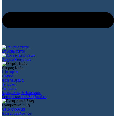
Επικαιρότητα
Αρχείο Ειδήσεων
Ο Ιερός Ναός
Η Ιστορία
Ο Ναός
Ιερά Λείψανα
Τα Έργα
Οι Ιερείς
Ιεροψάλτες & Νεωκόροι
Εκκλησιαστικό Συμβούλιο
Πνευματική Ζωή
Θείο Κήρυγμα
Ιερά Εξομολόγηση