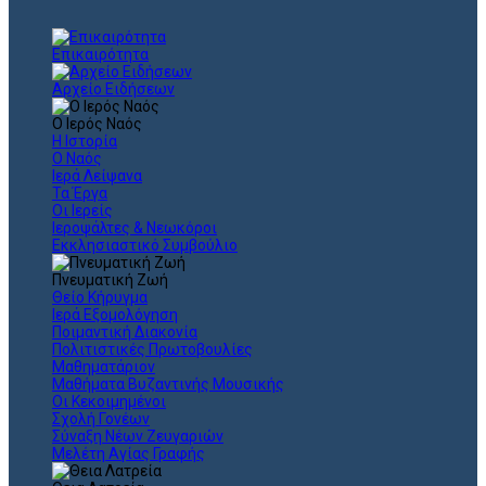
Επικαιρότητα
Αρχείο Ειδήσεων
Ο Ιερός Ναός
Η Ιστορία
Ο Ναός
Ιερά Λείψανα
Τα Έργα
Οι Ιερείς
Ιεροψάλτες & Νεωκόροι
Εκκλησιαστικό Συμβούλιο
Πνευματική Ζωή
Θείο Κήρυγμα
Ιερά Εξομολόγηση
Ποιμαντική Διακονία
Πολιτιστικές Πρωτοβουλίες
Μαθηματάριον
Μαθήματα Βυζαντινής Μουσικής
Οι Κεκοιμημένοι
Σχολή Γονέων
Σύναξη Νέων Ζευγαριών
Μελέτη Αγίας Γραφής