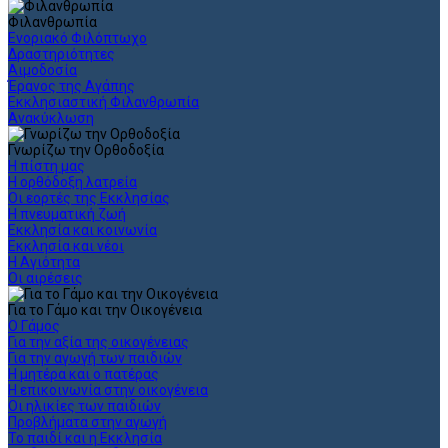
Φιλανθρωπία
Ενοριακό Φιλόπτωχο
Δραστηριότητες
Αιμοδοσία
Έρανος της Αγάπης
Εκκλησιαστική Φιλανθρωπία
Ανακύκλωση
Γνωρίζω την Ορθοδοξία
Η πίστη μας
Η ορθόδοξη λατρεία
Οι εορτές της Εκκλησίας
Η πνευματική ζωή
Εκκλησία και κοινωνία
Εκκλησία και νέοι
Η Αγιότητα
Οι αιρέσεις
Για το Γάμο και την Οικογένεια
Ο Γάμος
Για την αξία της οικογένειας
Για την αγωγή των παιδιών
Η μητέρα και ο πατέρας
Η επικοινωνία στην οικογένεια
Οι ηλικίες των παιδιών
Προβλήματα στην αγωγή
Το παιδί και η Εκκλησία