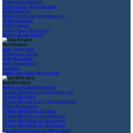
Ποιμαντική Διακονία
Πολιτιστικές Πρωτοβουλίες
Μαθηματάριον
Μαθήματα Βυζαντινής Μουσικής
Οι Κεκοιμημένοι
Σχολή Γονέων
Σύναξη Νέων Ζευγαριών
Μελέτη Αγίας Γραφής
Θεια Λατρεία
Ιερές Πανηγύρεις
Οι Μεγάλες Εορτές
Ιερές Αγρυπνίες
Ιερές Παρακλήσεις
Ευχέλαιο
Μαθητικές Θείες Λειτουργίες
Ιερά Μυστήρια
Άρθρα για τα Ιερά Μυστήρια
Τα ιερά Μυστήρια της Εκκλησίας μας
Το άγιο Βάπτισμα
Το ιερό Μυστήριο της Εξομολογήσεως
Η Θεία Λειτουργία
Το ιερό Μυστήριο του Γάμου
Το ιερό Μυστήριο του Ευχελαίου
Το ιερό Μυστήριο της Ιερωσύνης
Το ιερό Μυστήριο του Χρίσματος
Δικαιολογητικά για την άδεια γάμου