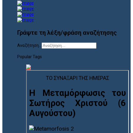
Γράψτε τη λέξη/φράση αναζήτησης
Αναζήτηση...
Popular Tags