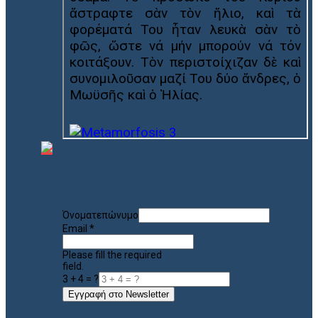
Όνοματεπώνυμο
Email
*
Please fill the required
field.
3 + 4 = ?
Εγγραφή στο Newsletter