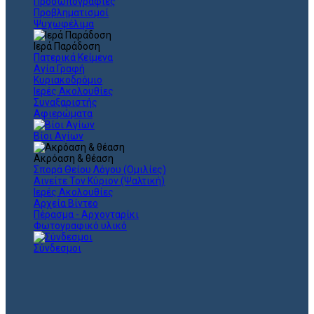
Προσωπογραφίες
Προβληματισμοί
Ψυχωφέλιμα
Ιερά Παράδοση
Πατερικά Κείμενα
Αγία Γραφή
Κυριακοδρόμιο
Ιερές Ακολουθίες
Συναξαριστής
Αφιερώματα
Βίοι Αγίων
Ακρόαση & θέαση
Σπορά Θείου Λόγου (Ομιλίες)
Αινείτε Τον Κύριον (Ψαλτική)
Ιερές Ακολουθίες
Αρχεία Βίντεο
Πέρασμα - Αρχονταρίκι
Φωτογραφικό υλικό
Σύνδεσμοι