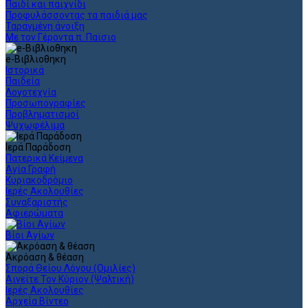
Παιδί και παιχνίδι
Προφυλάσσοντας τα παιδιά μας
Ταραγμένη άνοιξη
Με τον Γέροντα π. Παϊσιο
e-Βιβλιοθηκη
Ιστορικά
Παιδεία
Λογοτεχνία
Προσωπογραφίες
Προβληματισμοί
Ψυχωφέλιμα
Ιερά Παράδοση
Πατερικά Κείμενα
Αγία Γραφή
Κυριακοδρόμιο
Ιερές Ακολουθίες
Συναξαριστής
Αφιερώματα
Βίοι Αγίων
Ακρόαση & θέαση
Σπορά Θείου Λόγου (Ομιλίες)
Αινείτε Τον Κύριον (Ψαλτική)
Ιερές Ακολουθίες
Αρχεία Βίντεο