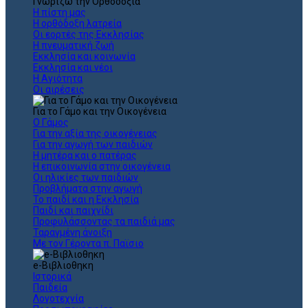
Γνωρίζω την Ορθοδοξία
Η πίστη μας
Η ορθόδοξη λατρεία
Οι εορτές της Εκκλησίας
Η πνευματική ζωή
Εκκλησία και κοινωνία
Εκκλησία και νέοι
Η Αγιότητα
Οι αιρέσεις
Για το Γάμο και την Οικογένεια
Ο Γάμος
Για την αξία της οικογένειας
Για την αγωγή των παιδιών
Η μητέρα και ο πατέρας
Η επικοινωνία στην οικογένεια
Οι ηλικίες των παιδιών
Προβλήματα στην αγωγή
Το παιδί και η Εκκλησία
Παιδί και παιχνίδι
Προφυλάσσοντας τα παιδιά μας
Ταραγμένη άνοιξη
Με τον Γέροντα π. Παϊσιο
e-Βιβλιοθηκη
Ιστορικά
Παιδεία
Λογοτεχνία