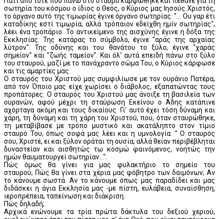
Γιατί από τότε που πάνω στο σταυρό καρφώθηκε και πέθανε για τη
σωτηρία του κόσμου ο ίδιος ο Θεός, ο Κύριος μας Ιησούς Χριστός,
το όργανο αυτό της τιμωρίας έγινε όργανο σωτηρίας. "... Ου γαρ έτι
καταδίκης εστί τιμωρία, αλλά τρόπαιον εδείχθη ημίν σωτηρίας",
λέει ένα τροπάριο. Το αντικείμενο της αισχύνης έγινε η δόξα της
Εκκλησίας. Της κατάρας το σύμβολο, έγινε "αράς της αρχαίας
λύτρον". Της οδύνης και του θανάτου το ξύλο, έγινε "χαράς
σημείον" και "ζωής ταμείον". Και όλ' αυτά επειδή πάνω στο ξύλο
του σταυρού, μαζί με το πανάχραντο σώμα Του, ο Κύριος κάρφωσε
και τις αμαρτίες μας.
Ο σταυρός του Χριστού μας συμφιλίωσε με τον ουράνιο Πατέρα,
από τον Όποιο μας είχε χωρίσει ο διάβολος, εξαπατώντας τους
προπάτορες. Ο σταυρός του Χριστού μας άνοιξε τη βασιλεία των
ουρανών, αφού μέχρι τη σταύρωση Εκείνου ο Άδης κατάπινε
αχόρταγα ακόμη και τους δικαίους. Γι' αυτό έχει τόση δύναμη και
χάρη, τη δύναμη και τη χάρη του Χριστού, που, όταν σταυρώθηκε,
τη μεταβίβασε με τρόπο μυστικό και ακατάληπτο στον τίμιο
σταυρό Του, όπως σοφά μας λέει και η υμνολογία: " Ο σταυρός
σου, Χριστέ, ει και ξύλον οράται τη ουσία, αλλά θείαν περιβέβληται
δυναστείαν και αισθητώς τω κοσμώ φαινόμενος, νοητώς την
ημών θαυματουργεί σωτηρίαν...".
Πώς όμως θα γίνει για μας φυλακτήριο το σημείο του
σταυρού; Πώς θα γίνει στα χέρια μας φόβητρο των δαιμόνων; Αν
το κάνουμε σωστά. Αν το κάνουμε όπως μας παραδίδει και μας
διδάσκει η άγια Εκκλησία μας -με πίστη, ευλάβεια, συναίσθηση,
ιεροπρέπεια, ταπείνωση και διάκριση.
Πώς δηλαδή;
Αρχικά ενώνουμε τα τρία πρώτα δάκτυλα του δεξιού χεριού,