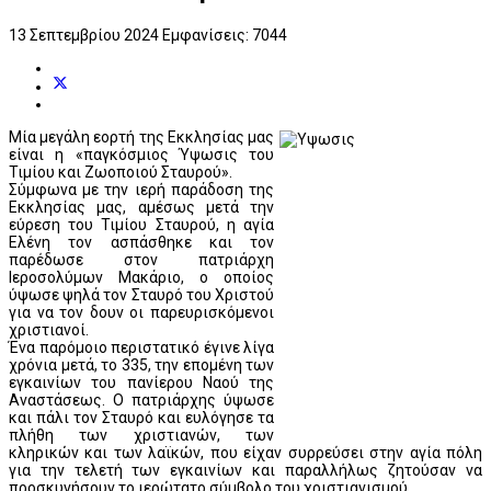
13 Σεπτεμβρίου 2024
Εμφανίσεις: 7044
Μία μεγάλη εορτή της Εκκλησίας μας
είναι η «παγκόσμιος Ύψωσις του
Τιμίου και Ζωοποιού Σταυρού».
Σύμφωνα με την ιερή παράδοση της
Εκκλησίας μας, αμέσως μετά την
εύρεση του Τιμίου Σταυρού, η αγία
Ελένη τον ασπάσθηκε και τον
παρέδωσε στον πατριάρχη
Ιεροσολύμων Μακάριο, ο οποίος
ύψωσε ψηλά τον Σταυρό του Χριστού
για να τον δουν οι παρευρισκόμενοι
χριστιανοί.
Ένα παρόμοιο περιστατικό έγινε λίγα
χρόνια μετά, το 335, την επομένη των
εγκαινίων του πανίερου Ναού της
Αναστάσεως. Ο πατριάρχης ύψωσε
και πάλι τον Σταυρό και ευλόγησε τα
πλήθη των χριστιανών, των
κληρικών και των λαϊκών, που είχαν συρρεύσει στην αγία πόλη
για την τελετή των εγκαινίων και παραλλήλως ζητούσαν να
προσκυνήσουν το ιερώτατο σύμβολο του χριστιανισμού.