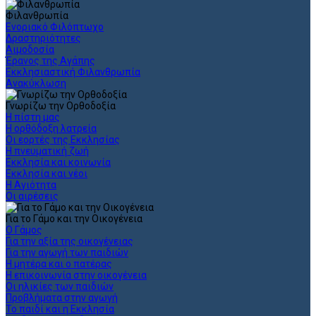
Φιλανθρωπία
Ενοριακό Φιλόπτωχο
Δραστηριότητες
Αιμοδοσία
Έρανος της Αγάπης
Εκκλησιαστική Φιλανθρωπία
Ανακύκλωση
Γνωρίζω την Ορθοδοξία
Η πίστη μας
Η ορθόδοξη λατρεία
Οι εορτές της Εκκλησίας
Η πνευματική ζωή
Εκκλησία και κοινωνία
Εκκλησία και νέοι
Η Αγιότητα
Οι αιρέσεις
Για το Γάμο και την Οικογένεια
Ο Γάμος
Για την αξία της οικογένειας
Για την αγωγή των παιδιών
Η μητέρα και ο πατέρας
Η επικοινωνία στην οικογένεια
Οι ηλικίες των παιδιών
Προβλήματα στην αγωγή
Το παιδί και η Εκκλησία