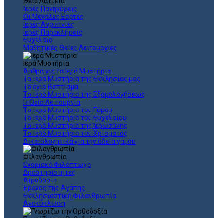
Θεια Λατρεία
Ιερές Πανηγύρεις
Οι Μεγάλες Εορτές
Ιερές Αγρυπνίες
Ιερές Παρακλήσεις
Ευχέλαιο
Μαθητικές Θείες Λειτουργίες
Ιερά Μυστήρια
Άρθρα για τα Ιερά Μυστήρια
Τα ιερά Μυστήρια της Εκκλησίας μας
Το άγιο Βάπτισμα
Το ιερό Μυστήριο της Εξομολογήσεως
Η Θεία Λειτουργία
Το ιερό Μυστήριο του Γάμου
Το ιερό Μυστήριο του Ευχελαίου
Το ιερό Μυστήριο της Ιερωσύνης
Το ιερό Μυστήριο του Χρίσματος
Δικαιολογητικά για την άδεια γάμου
Φιλανθρωπία
Ενοριακό Φιλόπτωχο
Δραστηριότητες
Αιμοδοσία
Έρανος της Αγάπης
Εκκλησιαστική Φιλανθρωπία
Ανακύκλωση