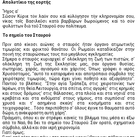
Απολυτίκιο της εορτής
Ἦχος α'
Σῶσον Κύριε τὸν λαόν σου καὶ εὐλόγησον τὴν κληρονομίαν σου,
νίκας τοῖς Βασιλεῦσι κατὰ βαρβάρων δωρούμενος καὶ τὸ σὸν
φυλάττων διὰ τοῦ Σταυροῦ σου πολίτευμα.
Το σημείο του Σταυρού
Πριν από είκοσι αιώνες ο σταυρός ήταν όργανο ατιμωτικής
τιμωρίας και φρικτού θανάτου. Οι Ρωμαίοι καταδίκαζαν στην
ποινή της σταυρώσεως τους πιο μεγάλους εγκληματίες.
Σήμερα ο σταυρός κυριαρχεί σ' ολόκληρη τη ζωή των πιστών, σ'
ολόκληρη τη ζωή της Εκκλησίας μας, σαν όργανο θυσίας,
σωτηρίας, χαράς, αγιασμού και χάριτος. Όπως γράφει ο ιερός
Χρυσόστομος, "αυτό το καταραμένο και αποτρόπαιο σύμβολο της
χειρότερης τιμωρίας, τώρα έχει γίνει ποθητό και αξιαγάπητο".
Παντού το βλέπεις. "Στην αγία Τράπεζα, στις χειροτονίες των
Ιερέων, στη θεία Λειτουργία, στα σπίτια, στις αγορές' στις ερημιές
και στους δρόμους' στις θάλασσες, στα πλοία και στα νησιά' στα
κρεβάτια και στα ενδύματα' στους γάμους, στα συμπόσια' στα
χρυσά και τ' ασημένια σκεύη' στα κοσμήματα και στις
τοιχογραφίες... Τόσο περιπόθητο σ' όλους έγινε το θαυμαστό αυτό
δώρο, η ανέκφραστη αυτή χάρη".
Πράγματι, όπου κι αν στρέψει κανείς το βλέμμα του, μέσα κι έξω
από το Ναό, θα δει το σημείο του Σταυρού. Σαν ορατό, σχηματικό
σύμβολο, αλλά και σαν ιερή χειρονομία.
Γιατί όμως;