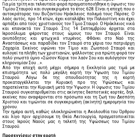
Για μία τρίτη και τελευταία φορά πραγματοποιήθηκε η ύψωσις του
Τιμίου Σταυρού και συγκεκριμένα το έτος 628. Είναι η εποχή που ο
αυτοκράτορας του Βυζαντίου Ηράκλειος πολεμά τους Πέρσες. Ο
λαός αυτός, προ 14 ετών, έχει καταλάβει την Παλαιστίνη και έχει
αρπάξει από τούς χριστιανούς τον Τίμιο Σταυρό. Ο Ηράκλειος νικά
και επανακτά τον Σταυρό. Στις 14 Σεπτεμβρίου έρχεται στα
Ιεροσόλυμα φέροντας στους ώμους του τον Σταυρό. Είναι
ανυπόδητος και φτωχικά ντυμένος. Φθάνει στο Ναό της
Αναστάσεως και παραδίδει τον Σταυρό στα χέρια του πατριάρχη
Ζαχαρία. Εκείνος υψώνει τον Τίμιο και Ζωοποιό Σταυρό και
ευλογεί τα πλήθη των χριστιανών, ψάλλοντας για πρώτη φορά τον
πολύ γνωστό ύμνο «Σώσον Κύριε τον λαόν Σου και ευλόγησον την
κληρονομίαν Σου ...».
Από την εποχή αυτή μέχρι σήμερα η Εκκλησία μας τιμά με
επισημότητα ως πολύ μεγάλη εορτή την Ύψωση του Τιμίου
Σταυρού. Λόγω δε της σπουδαιότητας της η εορτή
προκαταγγέλλεται την Κυριακή προ της Υψώσεως και
παρατείνεται την Κυριακή μετά την Ύψωσιν. Η ύψωσις του Τιμίου
Σταυρού συγκαταριθμείται στις ακίνητες δεσποτικές εορτές, δηλ.
εκείνες που αναφέρονται στο πρόσωπο και τη ζωή του Δεσπότη
Χριστού και τιμώνται σε συγκεκριμένη (ακίνητη) ημερομηνία του
χρόνου.
Την ημέρα αυτή, καθώς ολοκληρώνεται η Ακολουθία του Όρθρου
και λίγο πριν αρχίσουμε τη Θεία Λειτουργία, πραγματοποιείται
στους Ιερούς Ναούς μας η τελετή της Υψώσεως του Τιμίου
Σταυρού.
Προσεγγίσεις στην εορτή