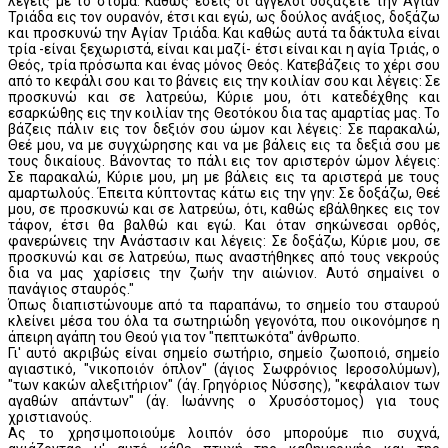
λέγεις με το στόμα: Καθώς εσείς οι άγγελοι δοξάζετε την Αγίαν
Τριάδα εις τον ουρανόν, έτσι και εγώ, ως δούλος ανάξιος, δοξάζω
και προσκυνώ την Αγίαν Τριάδα. Και καθώς αυτά τα δάκτυλα είναι
τρία -είναι ξεχωριστά, είναι και μαζί- έτσι είναι και η αγία Τριάς, ο
Θεός, τρία πρόσωπα και ένας μόνος Θεός. Κατεβάζεις το χέρι σου
από το κεφάλι σου και το βάνεις εις την κοιλίαν σου και λέγεις: Σε
προσκυνώ και σε λατρεύω, Κύριε μου, ότι κατεδέχθης και
εσαρκώθης εις την κοιλίαν της Θεοτόκου δια τας αμαρτίας μας. Το
βάζεις πάλιν εις τον δεξιόν σου ώμον και λέγεις: Σε παρακαλώ,
Θεέ μου, να με συγχώρησης και να με βάλεις εις τα δεξιά σου με
τους δικαίους. Βάνοντας το πάλι εις τον αριστερόν ώμον λέγεις:
Σε παρακαλώ, Κύριε μου, μη με βάλεις εις τα αριστερά με τους
αμαρτωλούς. Έπειτα κύπτοντας κάτω εις την γην: Σε δοξάζω, Θεέ
μου, σε προσκυνώ και σε λατρεύω, ότι, καθώς εβάλθηκες εις τον
τάφον, έτσι θα βαλθώ και εγώ. Και όταν σηκώνεσαι ορθός,
φανερώνεις την Ανάστασιν και λέγεις: Σε δοξάζω, Κύριε μου, σε
προσκυνώ και σε λατρεύω, πως αναστήθηκες από τους νεκρούς
δια να μας χαρίσεις την ζωήν την αιώνιον. Αυτό σημαίνει ο
πανάγιος σταυρός."
Όπως διαπιστώνουμε από τα παραπάνω, το σημείο του σταυρού
κλείνει μέσα του όλα τα σωτηριώδη γεγονότα, που οικονόμησε η
άπειρη αγάπη του Θεού για τον "πεπτωκότα" άνθρωπο.
Γι' αυτό ακριβώς είναι σημείο σωτήριο, σημείο ζωοποιό, σημείο
αγιαστικό, "νικοποιόν όπλον" (άγιος Σωφρόνιος Ιεροσολύμων),
"των κακών αλεξιτήριον" (άγ. Γρηγόριος Νύσσης), "κεφάλαιον των
αγαθών απάντων" (άγ. Ιωάννης ο Χρυσόστομος) για τους
χριστιανούς.
Ας το χρησιμοποιούμε λοιπόν όσο μπορούμε πιο συχνά,