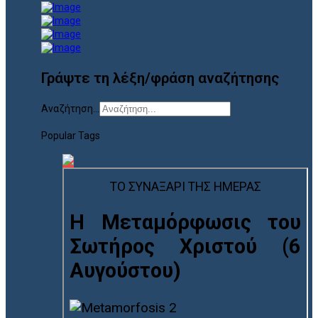
Γράψτε τη λέξη/φράση αναζήτησης
Αναζήτηση...
Popular Tags