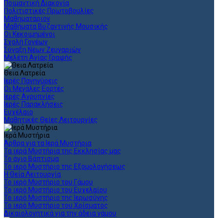
Ποιμαντική Διακονία
Πολιτιστικές Πρωτοβουλίες
Μαθηματάριον
Μαθήματα Βυζαντινής Μουσικής
Οι Κεκοιμημένοι
Σχολή Γονέων
Σύναξη Νέων Ζευγαριών
Μελέτη Αγίας Γραφής
Θεια Λατρεία
Ιερές Πανηγύρεις
Οι Μεγάλες Εορτές
Ιερές Αγρυπνίες
Ιερές Παρακλήσεις
Ευχέλαιο
Μαθητικές Θείες Λειτουργίες
Ιερά Μυστήρια
Άρθρα για τα Ιερά Μυστήρια
Τα ιερά Μυστήρια της Εκκλησίας μας
Το άγιο Βάπτισμα
Το ιερό Μυστήριο της Εξομολογήσεως
Η Θεία Λειτουργία
Το ιερό Μυστήριο του Γάμου
Το ιερό Μυστήριο του Ευχελαίου
Το ιερό Μυστήριο της Ιερωσύνης
Το ιερό Μυστήριο του Χρίσματος
Δικαιολογητικά για την άδεια γάμου