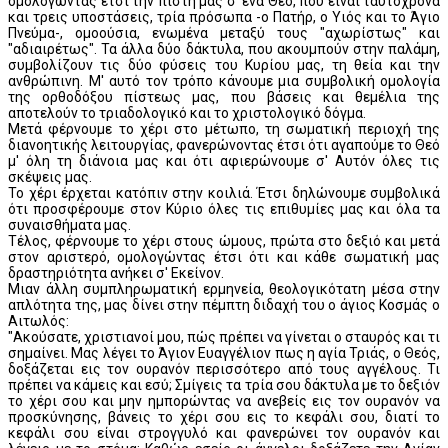
ομολογώντας έτσι την πίστη μας σ' ένα Θεό, που είναι ταυτόχρονα
και τρεις υποστάσεις, τρία πρόσωπα -ο Πατήρ, ο Υιός και το Άγιο
Πνεύμα-, ομοούσια, ενωμένα μεταξύ τους "αχωρίστως" και
"αδιαιρέτως". Τα άλλα δύο δάκτυλα, που ακουμπούν στην παλάμη,
συμβολίζουν τις δύο φύσεις του Κυρίου μας, τη θεία και την
ανθρώπινη. Μ' αυτό τον τρόπο κάνουμε μια συμβολική ομολογία
της ορθοδόξου πίστεως μας, που βάσεις και θεμέλια της
αποτελούν το τριαδολογικό και το χριστολογικό δόγμα.
Μετά φέρνουμε το χέρι στο μέτωπο, τη σωματική περιοχή της
διανοητικής λειτουργίας, φανερώνοντας έτσι ότι αγαπούμε το Θεό
μ' όλη τη διάνοια μας και ότι αφιερώνουμε σ' Αυτόν όλες τις
σκέψεις μας.
Το χέρι έρχεται κατόπιν στην κοιλιά. Έτσι δηλώνουμε συμβολικά
ότι προσφέρουμε στον Κύριο όλες τις επιθυμίες μας και όλα τα
συναισθήματα μας.
Τέλος, φέρνουμε το χέρι στους ώμους, πρώτα στο δεξιό και μετά
στον αριστερό, ομολογώντας έτσι ότι και κάθε σωματική μας
δραστηριότητα ανήκει σ' Εκείνον.
Μιαν άλλη συμπληρωματική ερμηνεία, θεολογικότατη μέσα στην
απλότητα της, μας δίνει στην πέμπτη διδαχή του ο άγιος Κοσμάς ο
Αιτωλός:
"Ακούσατε, χριστιανοί μου, πώς πρέπει να γίνεται ο σταυρός και τι
σημαίνει. Μας λέγει το Άγιον Ευαγγέλιον πως η αγία Τριάς, ο Θεός,
δοξάζεται εις τον ουρανόν περισσότερο από τους αγγέλους. Τι
πρέπει να κάμεις και εσύ; Σμίγεις τα τρία σου δάκτυλα με το δεξιόν
το χέρι σου και μην ημπορώντας να ανεβείς εις τον ουρανόν να
προσκύνησης, βάνεις το χέρι σου εις το κεφάλι σου, διατί το
κεφάλι σου είναι στρογγυλό και φανερώνει τον ουρανόν και