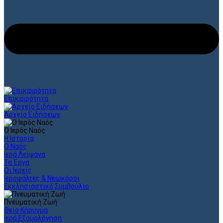
Επικαιρότητα
Αρχείο Ειδήσεων
Ο Ιερός Ναός
Η Ιστορία
Ο Ναός
Ιερά Λείψανα
Τα Έργα
Οι Ιερείς
Ιεροψάλτες & Νεωκόροι
Εκκλησιαστικό Συμβούλιο
Πνευματική Ζωή
Θείο Κήρυγμα
Ιερά Εξομολόγηση