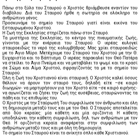
Πάνω στο ξύλο του Σταυρού ο Χριστός θριάμβευσε εναντίον του
διαβόλου. Διά του Σταυρού ήρθε η σωτηρία σε ολόκληρο το
ανθρώπινο γένος.
Προσκυνάμε το σημείο του Σταυρού γιατί είναι εικόνα του
Εσταυρωμένου Χριστού.
Η ζωή της Εκκλησίας στηρίζεται πάνω στον Σταυρό.
Τα μυστήρια της Εκκλησίας, το κέντρο της πνευματικής ζωής,
γίνονται με την ενέργεια του Σταυρού. Ο ιερέας ευλογεί
σταυροειδώς το νερό της κολυμβήθρας. Μας χρίει σταυροειδώς
με το Άγιο Μύρο. Μετέχουμε του Σταυρού του Χριστού με την Θ.
Ευχαριστία και το Βάπτισμα. Ο ιερέας παρακαλεί τον Θεό Πατέρα
να στείλει το Άγιο Πνεύμα και να μεταβάλει το ψωμί και το κρασί
σε Σώμα και Αίμα Χριστού, σφραγίζοντάς τα με το σημείο του
Σταυρού.
Όλη η ζωή του Χριστιανού είναι σταυρική. Ο Χριστός καλεί όσους
θέλουν να άρουν τον σταυρό τους, δηλαδή είτε –σε καιρό
διωγμών- να μαρτυρήσουν για τον Χριστό είτε –σε καιρό ειρήνης-
να αγωνίζεται να ζήσει την ζωή της ευσέβειας, σταυρώνοντας τα
πάθη και τις επιθυμίες του.
Ο Χριστός με την Σταύρωσή Του συμφιλίωσε τον άνθρωπο και όλη
τη δημιουργία μεταξύ τους και με τον Θεό. Ο Σταυρός αποτελείται
από δύο κεραίες: μία κάθετη και μία οριζόντια. Η κάθετη
υποδηλώνει την κάθετη συμφιλίωση, δηλ. των ανθρώπων με τον
Θεό. Η οριζόντια κεραία αναφέρεται στην συμφιλίωση των
ανθρώπων μεταξύ τους και με όλη τη δημιουργία.
Το σημείο του Σταυρού είναι το ανίκητο όπλο κάθε Χριστιανού.