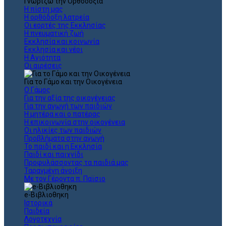
Γνωρίζω την Ορθοδοξία
Η πίστη μας
Η ορθόδοξη λατρεία
Οι εορτές της Εκκλησίας
Η πνευματική ζωή
Εκκλησία και κοινωνία
Εκκλησία και νέοι
Η Αγιότητα
Οι αιρέσεις
Για το Γάμο και την Οικογένεια
Ο Γάμος
Για την αξία της οικογένειας
Για την αγωγή των παιδιών
Η μητέρα και ο πατέρας
Η επικοινωνία στην οικογένεια
Οι ηλικίες των παιδιών
Προβλήματα στην αγωγή
Το παιδί και η Εκκλησία
Παιδί και παιχνίδι
Προφυλάσσοντας τα παιδιά μας
Ταραγμένη άνοιξη
Με τον Γέροντα π. Παϊσιο
e-Βιβλιοθηκη
Ιστορικά
Παιδεία
Λογοτεχνία