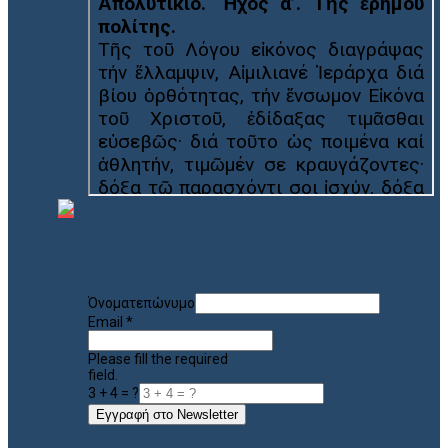
Όνοματεπώνυμο
Email
*
Please fill the required
field.
3 + 4 = ?
Εγγραφή στο Newsletter