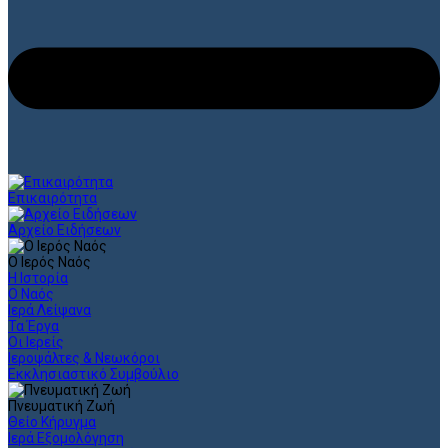
Επικαιρότητα
Αρχείο Ειδήσεων
Ο Ιερός Ναός
Η Ιστορία
Ο Ναός
Ιερά Λείψανα
Τα Έργα
Οι Ιερείς
Ιεροψάλτες & Νεωκόροι
Εκκλησιαστικό Συμβούλιο
Πνευματική Ζωή
Θείο Κήρυγμα
Ιερά Εξομολόγηση