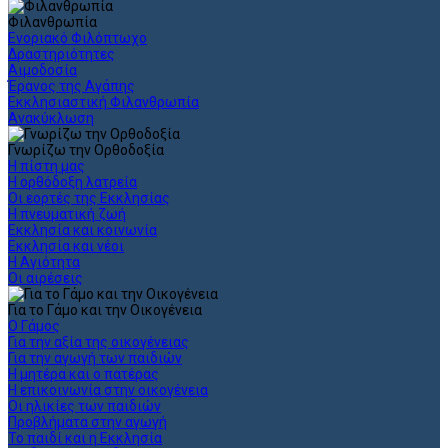
Φιλανθρωπία
Ενοριακό Φιλόπτωχο
Δραστηριότητες
Αιμοδοσία
Έρανος της Αγάπης
Εκκλησιαστική Φιλανθρωπία
Ανακύκλωση
Γνωρίζω την Ορθοδοξία
Η πίστη μας
Η ορθόδοξη λατρεία
Οι εορτές της Εκκλησίας
Η πνευματική ζωή
Εκκλησία και κοινωνία
Εκκλησία και νέοι
Η Αγιότητα
Οι αιρέσεις
Για το Γάμο και την Οικογένεια
Ο Γάμος
Για την αξία της οικογένειας
Για την αγωγή των παιδιών
Η μητέρα και ο πατέρας
Η επικοινωνία στην οικογένεια
Οι ηλικίες των παιδιών
Προβλήματα στην αγωγή
Το παιδί και η Εκκλησία