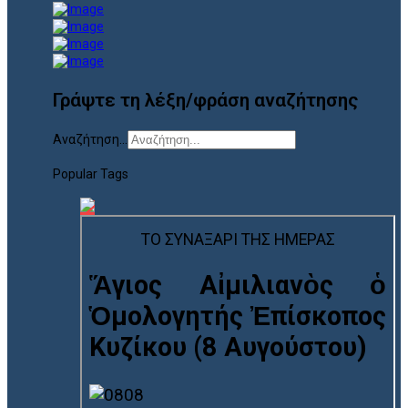
Γράψτε τη λέξη/φράση αναζήτησης
Αναζήτηση...
Popular Tags