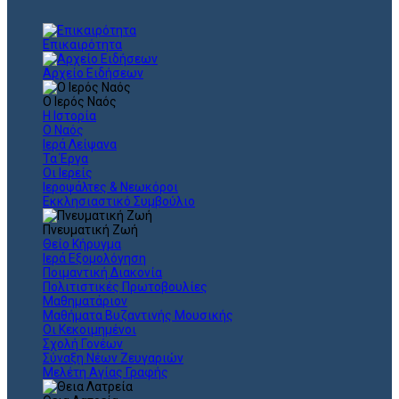
Επικαιρότητα
Αρχείο Ειδήσεων
Ο Ιερός Ναός
Η Ιστορία
Ο Ναός
Ιερά Λείψανα
Τα Έργα
Οι Ιερείς
Ιεροψάλτες & Νεωκόροι
Εκκλησιαστικό Συμβούλιο
Πνευματική Ζωή
Θείο Κήρυγμα
Ιερά Εξομολόγηση
Ποιμαντική Διακονία
Πολιτιστικές Πρωτοβουλίες
Μαθηματάριον
Μαθήματα Βυζαντινής Μουσικής
Οι Κεκοιμημένοι
Σχολή Γονέων
Σύναξη Νέων Ζευγαριών
Μελέτη Αγίας Γραφής