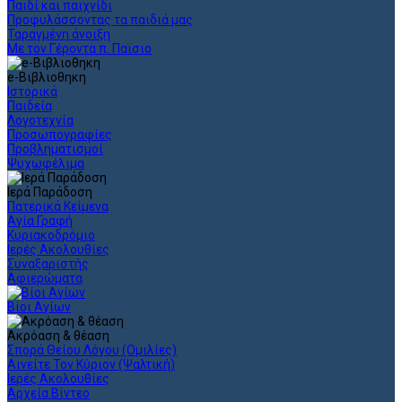
Παιδί και παιχνίδι
Προφυλάσσοντας τα παιδιά μας
Ταραγμένη άνοιξη
Με τον Γέροντα π. Παϊσιο
e-Βιβλιοθηκη
Ιστορικά
Παιδεία
Λογοτεχνία
Προσωπογραφίες
Προβληματισμοί
Ψυχωφέλιμα
Ιερά Παράδοση
Πατερικά Κείμενα
Αγία Γραφή
Κυριακοδρόμιο
Ιερές Ακολουθίες
Συναξαριστής
Αφιερώματα
Βίοι Αγίων
Ακρόαση & θέαση
Σπορά Θείου Λόγου (Ομιλίες)
Αινείτε Τον Κύριον (Ψαλτική)
Ιερές Ακολουθίες
Αρχεία Βίντεο