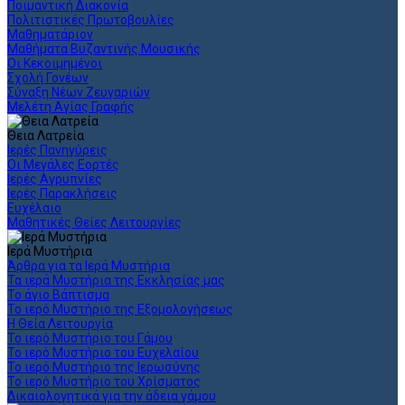
Ποιμαντική Διακονία
Πολιτιστικές Πρωτοβουλίες
Μαθηματάριον
Μαθήματα Βυζαντινής Μουσικής
Οι Κεκοιμημένοι
Σχολή Γονέων
Σύναξη Νέων Ζευγαριών
Μελέτη Αγίας Γραφής
Θεια Λατρεία
Ιερές Πανηγύρεις
Οι Μεγάλες Εορτές
Ιερές Αγρυπνίες
Ιερές Παρακλήσεις
Ευχέλαιο
Μαθητικές Θείες Λειτουργίες
Ιερά Μυστήρια
Άρθρα για τα Ιερά Μυστήρια
Τα ιερά Μυστήρια της Εκκλησίας μας
Το άγιο Βάπτισμα
Το ιερό Μυστήριο της Εξομολογήσεως
Η Θεία Λειτουργία
Το ιερό Μυστήριο του Γάμου
Το ιερό Μυστήριο του Ευχελαίου
Το ιερό Μυστήριο της Ιερωσύνης
Το ιερό Μυστήριο του Χρίσματος
Δικαιολογητικά για την άδεια γάμου