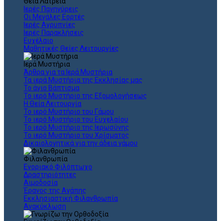
Θεια Λατρεία
Ιερές Πανηγύρεις
Οι Μεγάλες Εορτές
Ιερές Αγρυπνίες
Ιερές Παρακλήσεις
Ευχέλαιο
Μαθητικές Θείες Λειτουργίες
Ιερά Μυστήρια
Άρθρα για τα Ιερά Μυστήρια
Τα ιερά Μυστήρια της Εκκλησίας μας
Το άγιο Βάπτισμα
Το ιερό Μυστήριο της Εξομολογήσεως
Η Θεία Λειτουργία
Το ιερό Μυστήριο του Γάμου
Το ιερό Μυστήριο του Ευχελαίου
Το ιερό Μυστήριο της Ιερωσύνης
Το ιερό Μυστήριο του Χρίσματος
Δικαιολογητικά για την άδεια γάμου
Φιλανθρωπία
Ενοριακό Φιλόπτωχο
Δραστηριότητες
Αιμοδοσία
Έρανος της Αγάπης
Εκκλησιαστική Φιλανθρωπία
Ανακύκλωση