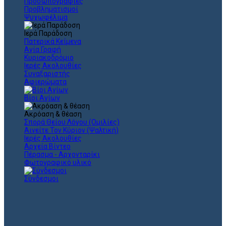
Προσωπογραφίες
Προβληματισμοί
Ψυχωφέλιμα
Ιερά Παράδοση
Πατερικά Κείμενα
Αγία Γραφή
Κυριακοδρόμιο
Ιερές Ακολουθίες
Συναξαριστής
Αφιερώματα
Βίοι Αγίων
Ακρόαση & θέαση
Σπορά Θείου Λόγου (Ομιλίες)
Αινείτε Τον Κύριον (Ψαλτική)
Ιερές Ακολουθίες
Αρχεία Βίντεο
Πέρασμα - Αρχονταρίκι
Φωτογραφικό υλικό
Σύνδεσμοι