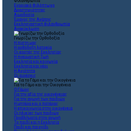
Φιλανθρωπία
Ενοριακό Φιλόπτωχο
Δραστηριότητες
Αιμοδοσία
Έρανος της Αγάπης
Εκκλησιαστική Φιλανθρωπία
Ανακύκλωση
Γνωρίζω την Ορθοδοξία
Η πίστη μας
Η ορθόδοξη λατρεία
Οι εορτές της Εκκλησίας
Η πνευματική ζωή
Εκκλησία και κοινωνία
Εκκλησία και νέοι
Η Αγιότητα
Οι αιρέσεις
Για το Γάμο και την Οικογένεια
Ο Γάμος
Για την αξία της οικογένειας
Για την αγωγή των παιδιών
Η μητέρα και ο πατέρας
Η επικοινωνία στην οικογένεια
Οι ηλικίες των παιδιών
Προβλήματα στην αγωγή
Το παιδί και η Εκκλησία
Παιδί και παιχνίδι