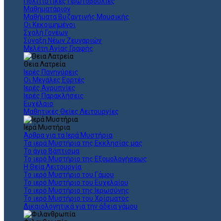
Πολιτιστικές Πρωτοβουλίες
Μαθηματάριον
Μαθήματα Βυζαντινής Μουσικής
Οι Κεκοιμημένοι
Σχολή Γονέων
Σύναξη Νέων Ζευγαριών
Μελέτη Αγίας Γραφής
Θεια Λατρεία
Ιερές Πανηγύρεις
Οι Μεγάλες Εορτές
Ιερές Αγρυπνίες
Ιερές Παρακλήσεις
Ευχέλαιο
Μαθητικές Θείες Λειτουργίες
Ιερά Μυστήρια
Άρθρα για τα Ιερά Μυστήρια
Τα ιερά Μυστήρια της Εκκλησίας μας
Το άγιο Βάπτισμα
Το ιερό Μυστήριο της Εξομολογήσεως
Η Θεία Λειτουργία
Το ιερό Μυστήριο του Γάμου
Το ιερό Μυστήριο του Ευχελαίου
Το ιερό Μυστήριο της Ιερωσύνης
Το ιερό Μυστήριο του Χρίσματος
Δικαιολογητικά για την άδεια γάμου