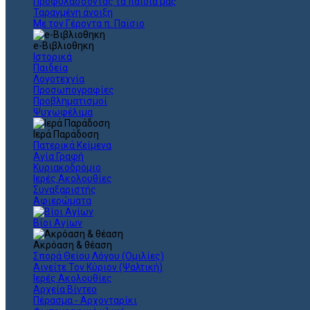
Προφυλάσσοντας τα παιδιά μας
Ταραγμένη άνοιξη
Με τον Γέροντα π. Παϊσιο
e-Βιβλιοθηκη
Ιστορικά
Παιδεία
Λογοτεχνία
Προσωπογραφίες
Προβληματισμοί
Ψυχωφέλιμα
Ιερά Παράδοση
Πατερικά Κείμενα
Αγία Γραφή
Κυριακοδρόμιο
Ιερές Ακολουθίες
Συναξαριστής
Αφιερώματα
Βίοι Αγίων
Ακρόαση & θέαση
Σπορά Θείου Λόγου (Ομιλίες)
Αινείτε Τον Κύριον (Ψαλτική)
Ιερές Ακολουθίες
Αρχεία Βίντεο
Πέρασμα - Αρχονταρίκι