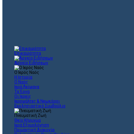
Επικαιρότητα
Αρχείο Ειδήσεων
Ο Ιερός Ναός
Η Ιστορία
Ο Ναός
Ιερά Λείψανα
Τα Έργα
Οι Ιερείς
Ιεροψάλτες & Νεωκόροι
Εκκλησιαστικό Συμβούλιο
Πνευματική Ζωή
Θείο Κήρυγμα
Ιερά Εξομολόγηση
Ποιμαντική Διακονία