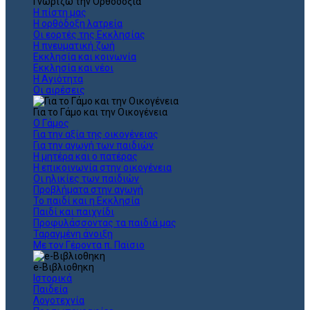
Γνωρίζω την Ορθοδοξία
Η πίστη μας
Η ορθόδοξη λατρεία
Οι εορτές της Εκκλησίας
Η πνευματική ζωή
Εκκλησία και κοινωνία
Εκκλησία και νέοι
Η Αγιότητα
Οι αιρέσεις
Για το Γάμο και την Οικογένεια
Ο Γάμος
Για την αξία της οικογένειας
Για την αγωγή των παιδιών
Η μητέρα και ο πατέρας
Η επικοινωνία στην οικογένεια
Οι ηλικίες των παιδιών
Προβλήματα στην αγωγή
Το παιδί και η Εκκλησία
Παιδί και παιχνίδι
Προφυλάσσοντας τα παιδιά μας
Ταραγμένη άνοιξη
Με τον Γέροντα π. Παϊσιο
e-Βιβλιοθηκη
Ιστορικά
Παιδεία
Λογοτεχνία