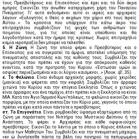
τους Πρεσβυτέρους και Επισκόπους και έχει και τα δύο άκρα
εμπρός. Εικονίζει την άνωθεν κατερχόμενη χάρη του Παναγίου
Πνεύματος. Γι' αυτό ενδυόμενοι αυτό οι ιερείς και αρχιερείς
λέγουν: «Ευλογητός ο Θεός ο εκχέων την χάριν επί τους Ιερείς
Αύτου...». Τα κρόσσια που υπάρχουν στο κάτω άκρο του
επιτραχηλίου συμβολίζουν τις ψυχές των ανθρώπων του
ποιμνίου τους, για τις οποίες είναι υπεύθυνοι και θα
λογοδοτήσουν κατά την ήμερα της κρίσεως. Χωρίς επιτραχήλιο
καμία ιεροπραξία δεν μπορεί να τελεσθεί.
δ. Η Ζώνη
. Η ζώνη την οποία φέρει ο Πρεσβύτερος και ο
Επίσκοπος για να συγκρατεί τα άμφια, αποτελεί υπόμνηση της
πνευματικής αποστολής και της ευθύνης τους. Συμβολίζει την
ετοιμότητα που πρέπει να έχουν για την απόκρουση καθενός
εναντίου, κατά την προτροπή του Κυρίου: «Έστωσαν υμών αι
οσφύες περιεζωσμέναι και οι λύχνοι καιόμενοι...» (Λουκ. ιβ', 35).
ε. Το Φελώνιο
. Είναι ένδυμα αρχαϊκής μορφής, χωρίς χειρίδες
(μανίκια) και φέρεται από την κεφαλή. Συμβολίζει τον άρραφο
χιτώνα του Κυρίου και την επίγεια Εκκλησία. Όπως ο χιτώνας
είναι άρραφος και ένα τεμάχιο, έτσι πρέπει και η Εκκλησία να είναι
ΜΙΑ. Κατά τον Άγιο Γερμανό Κων/πόλεως, το φελώνιο εικονίζει την
πορφύρα, με την οποία ενέπαιζαν τον Κύριο μας, γεγονός το όποιο
πρέπει να έχει κατά νουν πάντοτε ο πρεσβύτερος.
στ. Το Επιγονάτιο
. Είναι ρομβοειδές ύφασμα εξαρτώμενο από τη
ζώνη με παράσταση τον Νιπτήρα του Μυστικού Δείπνου ή την
Ανάσταση. Το φέρει ο Αρχιερέας και κάθε οφφικιούχος
πρεσβύτερος. Εικονίζει το λέντιο με το όποιο ο Κύριος έπλυνε τα
πόδια των Μαθητών Του. Συμβολίζει και την πνευματική μάχαιρα,
«εν ώ δυνήσεσθε πάντα τα βέλη του πονηρού τα πεπυρωμένα