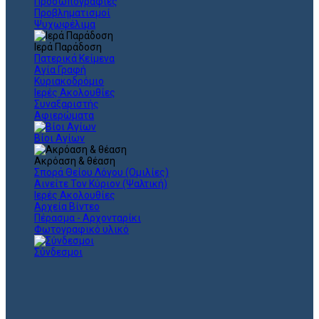
Προσωπογραφίες
Προβληματισμοί
Ψυχωφέλιμα
Ιερά Παράδοση
Πατερικά Κείμενα
Αγία Γραφή
Κυριακοδρόμιο
Ιερές Ακολουθίες
Συναξαριστής
Αφιερώματα
Βίοι Αγίων
Ακρόαση & θέαση
Σπορά Θείου Λόγου (Ομιλίες)
Αινείτε Τον Κύριον (Ψαλτική)
Ιερές Ακολουθίες
Αρχεία Βίντεο
Πέρασμα - Αρχονταρίκι
Φωτογραφικό υλικό
Σύνδεσμοι