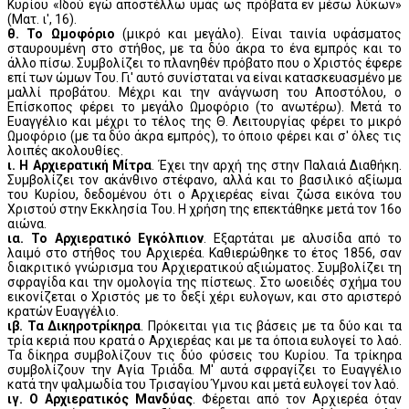
Κυρίου «Ιδού εγώ αποστέλλω υμάς ως πρόβατα εν μέσω λύκων»
(Ματ. ι', 16).
θ. Το Ωμοφόριο
(μικρό και μεγάλο). Είναι ταινία υφάσματος
σταυρουμένη στο στήθος, με τα δύο άκρα το ένα εμπρός και το
άλλο πίσω. Συμβολίζει το πλανηθέν πρόβατο που ο Χριστός έφερε
επί των ώμων Του. Γι' αυτό συνίσταται να είναι κατασκευασμένο με
μαλλί προβάτου. Μέχρι και την ανάγνωση του Αποστόλου, ο
Επίσκοπος φέρει το μεγάλο Ωμοφόριο (το ανωτέρω). Μετά το
Ευαγγέλιο και μέχρι το τέλος της Θ. Λειτουργίας φέρει το μικρό
Ωμοφόριο (με τα δύο άκρα εμπρός), το όποιο φέρει και σ' όλες τις
λοιπές ακολουθίες.
ι. Η Αρχιερατική Μίτρα
. Έχει την αρχή της στην Παλαιά Διαθήκη.
Συμβολίζει τον ακάνθινο στέφανο, αλλά και το βασιλικό αξίωμα
του Κυρίου, δεδομένου ότι ο Αρχιερέας είναι ζώσα εικόνα του
Χριστού στην Εκκλησία Του. Η χρήση της επεκτάθηκε μετά τον 16ο
αιώνα.
ια. Το Αρχιερατικό Εγκόλπιον
. Εξαρτάται με αλυσίδα από το
λαιμό στο στήθος του Αρχιερέα. Καθιερώθηκε το έτος 1856, σαν
διακριτικό γνώρισμα του Αρχιερατικού αξιώματος. Συμβολίζει τη
σφραγίδα και την ομολογία της πίστεως. Στο ωοειδές σχήμα του
εικονίζεται ο Χριστός με το δεξί χέρι ευλογων, και στο αριστερό
κρατών Ευαγγέλιο.
ιβ. Τα Δικηροτρίκηρα
. Πρόκειται για τις βάσεις με τα δύο και τα
τρία κεριά που κρατά ο Αρχιερέας και με τα όποια ευλογεί το λαό.
Τα δίκηρα συμβολίζουν τις δύο φύσεις του Κυρίου. Τα τρίκηρα
συμβολίζουν την Αγία Τριάδα. Μ' αυτά σφραγίζει το Ευαγγέλιο
κατά την ψαλμωδία του Τρισαγίου Ύμνου και μετά ευλογεί τον λαό.
ιγ. Ο Αρχιερατικός Μανδύας
. Φέρεται από τον Αρχιερέα όταν