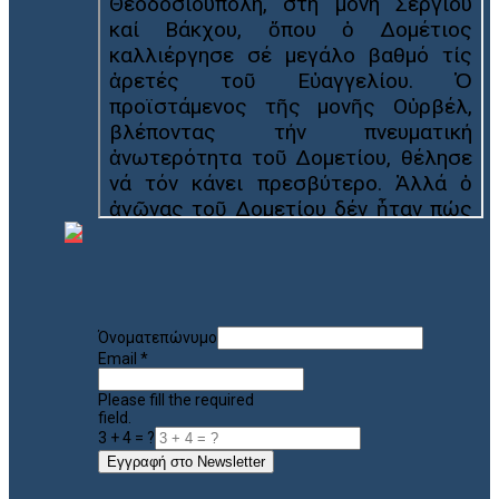
Όνοματεπώνυμο
Email
*
Please fill the required
field.
3 + 4 = ?
Εγγραφή στο Newsletter