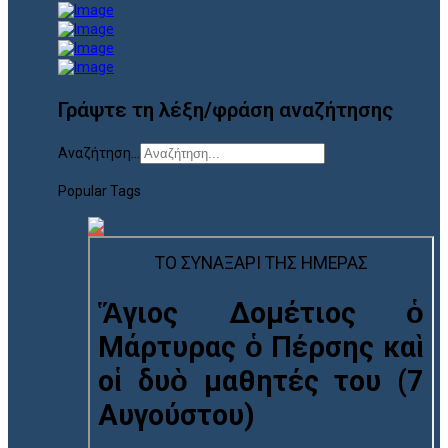
Γράψτε τη λέξη/φράση αναζήτησης
Αναζήτηση...
Popular Tags