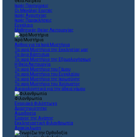
Θεια Λατρεία
Ιερές Πανηγύρεις
Οι Μεγάλες Εορτές
Ιερές Αγρυπνίες
Ιερές Παρακλήσεις
Ευχέλαιο
Μαθητικές Θείες Λειτουργίες
Ιερά Μυστήρια
Άρθρα για τα Ιερά Μυστήρια
Τα ιερά Μυστήρια της Εκκλησίας μας
Το άγιο Βάπτισμα
Το ιερό Μυστήριο της Εξομολογήσεως
Η Θεία Λειτουργία
Το ιερό Μυστήριο του Γάμου
Το ιερό Μυστήριο του Ευχελαίου
Το ιερό Μυστήριο της Ιερωσύνης
Το ιερό Μυστήριο του Χρίσματος
Δικαιολογητικά για την άδεια γάμου
Φιλανθρωπία
Ενοριακό Φιλόπτωχο
Δραστηριότητες
Αιμοδοσία
Έρανος της Αγάπης
Εκκλησιαστική Φιλανθρωπία
Ανακύκλωση