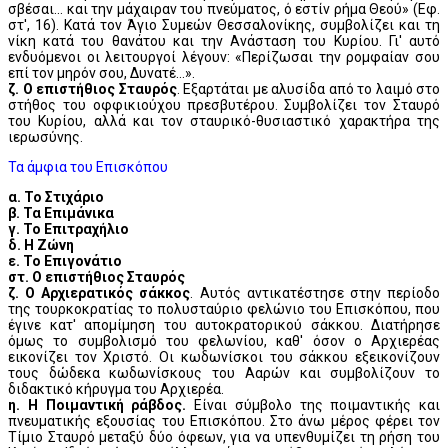
σβέσαι... και την μάχαιραν του πνεύματος, ό εστίν ρήμα Θεού» (Εφ.
στ', 16). Κατά τον Άγιο Συμεών Θεσσαλονίκης, συμβολίζει και τη
νίκη κατά του θανάτου και την Ανάσταση του Κυρίου. Γι' αυτό
ενδυόμενοι οι λειτουργοί λέγουν: «Περίζωσαι την ρομφαίαν σου
επί τον μηρόν σου, Δυνατέ...».
ζ. Ο επιστήθιος Σταυρός
. Εξαρτάται με αλυσίδα από το λαιμό στο
στήθος του οφφικιούχου πρεσβυτέρου. Συμβολίζει τον Σταυρό
του Κυρίου, αλλά και τον σταυρικό-θυσιαστικό χαρακτήρα της
ιερωσύνης.
Τα άμφια του Επισκόπου
α. Το Στιχάριο
β. Τα Επιμάνικα
γ. Το Επιτραχήλιο
δ. Η Ζώνη
ε. Το Επιγονάτιο
στ. Ο επιστήθιος Σταυρός
ζ. Ο Αρχιερατικός σάκκος
. Αυτός αντικατέστησε στην περίοδο
της τουρκοκρατίας το πολυσταύριο φελώνιο του Επισκόπου, που
έγινε κατ' απομίμηση του αυτοκρατορικού σάκκου. Διατήρησε
όμως το συμβολισμό του φελωνίου, καθ' όσον ο Αρχιερέας
εικονίζει τον Χριστό. Οι κωδωνίσκοι του σάκκου εξεικονίζουν
τους δώδεκα κωδωνίσκους του Ααρών και συμβολίζουν το
διδακτικό κήρυγμα του Αρχιερέα.
η. Η Ποιμαντική ράβδος.
Είναι σύμβολο της ποιμαντικής και
πνευματικής εξουσίας του Επισκόπου. Στο άνω μέρος φέρει τον
Τίμιο Σταυρό μεταξύ δύο όφεων, για να υπενθυμίζει τη ρήση του