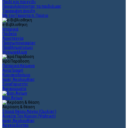
Παιδί και παιχνίδι
Προφυλάσσοντας τα παιδιά μας
Ταραγμένη άνοιξη
Με τον Γέροντα π. Παϊσιο
e-Βιβλιοθηκη
Ιστορικά
Παιδεία
Λογοτεχνία
Προσωπογραφίες
Προβληματισμοί
Ψυχωφέλιμα
Ιερά Παράδοση
Πατερικά Κείμενα
Αγία Γραφή
Κυριακοδρόμιο
Ιερές Ακολουθίες
Συναξαριστής
Αφιερώματα
Βίοι Αγίων
Ακρόαση & θέαση
Σπορά Θείου Λόγου (Ομιλίες)
Αινείτε Τον Κύριον (Ψαλτική)
Ιερές Ακολουθίες
Αρχεία Βίντεο