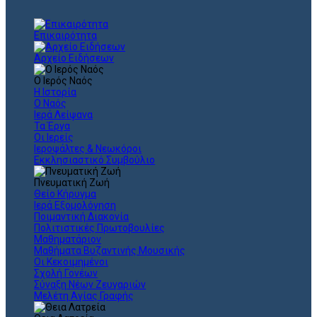
Επικαιρότητα
Αρχείο Ειδήσεων
Ο Ιερός Ναός
Η Ιστορία
Ο Ναός
Ιερά Λείψανα
Τα Έργα
Οι Ιερείς
Ιεροψάλτες & Νεωκόροι
Εκκλησιαστικό Συμβούλιο
Πνευματική Ζωή
Θείο Κήρυγμα
Ιερά Εξομολόγηση
Ποιμαντική Διακονία
Πολιτιστικές Πρωτοβουλίες
Μαθηματάριον
Μαθήματα Βυζαντινής Μουσικής
Οι Κεκοιμημένοι
Σχολή Γονέων
Σύναξη Νέων Ζευγαριών
Μελέτη Αγίας Γραφής