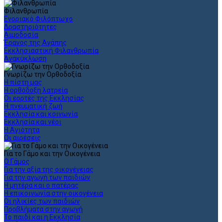
Φιλανθρωπία
Ενοριακό Φιλόπτωχο
Δραστηριότητες
Αιμοδοσία
Έρανος της Αγάπης
Εκκλησιαστική Φιλανθρωπία
Ανακύκλωση
Γνωρίζω την Ορθοδοξία
Η πίστη μας
Η ορθόδοξη λατρεία
Οι εορτές της Εκκλησίας
Η πνευματική ζωή
Εκκλησία και κοινωνία
Εκκλησία και νέοι
Η Αγιότητα
Οι αιρέσεις
Για το Γάμο και την Οικογένεια
Ο Γάμος
Για την αξία της οικογένειας
Για την αγωγή των παιδιών
Η μητέρα και ο πατέρας
Η επικοινωνία στην οικογένεια
Οι ηλικίες των παιδιών
Προβλήματα στην αγωγή
Το παιδί και η Εκκλησία