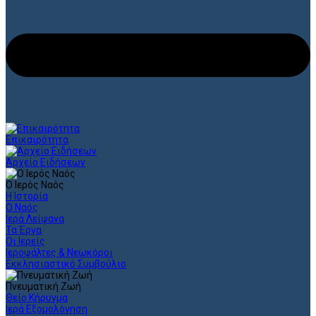
Επικαιρότητα
Αρχείο Ειδήσεων
Ο Ιερός Ναός
Η Ιστορία
Ο Ναός
Ιερά Λείψανα
Τα Έργα
Οι Ιερείς
Ιεροψάλτες & Νεωκόροι
Εκκλησιαστικό Συμβούλιο
Πνευματική Ζωή
Θείο Κήρυγμα
Ιερά Εξομολόγηση