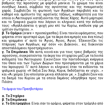
βαθμούς της Ιεροσύνης με φαρδιά μανίκια. Το χρώμα του είναι
συνήθως λευκό, σύμβολο της αγνότητας και της πνευματικής
χαράς. Συμβολίζει τη φωτεινή των Αγγέλων περιβολή και το
καθαρό και αμόλυντο της ιερατικής τάξεως, καθαρότητα για την
οποία οι Λειτουργοί καταξιούνται της θείας Χάρης. Αυτό μαρτυρεί
και το Γραφικό χωρίο που λέγουν οι κληρικοί κατά την ένδυση
τους: «Αγαλλιάσεται η ψυχή μου επί τω Κυρίω, ενέδυσε γαρ με
ιμάτιον σωτηρίου...».
β. Το Οράριο
(orare = προσεύχεσθαι). Είναι ταινία υφάσματος, που
φέρεται στον αριστερό ώμο, (με τα άκρα ένα εμπρός και ένα πίσω)
και γραμμένο σ' αυτό το Άγιος, Άγιος, Άγιος. Έξεικονίζει τις
πτέρυγες των Αγγέλων, εφ' όσον «οι Διάκονοι... εις διακονίαν
αποστελλόμενοι προστρέχουσιν».
γ. Τα Επιμάνικα
. Με αυτά, κοινά και για τους τρεις βαθμούς της
ιεροσύνης, συγκρατούνται τα άκρα του στιχαρίου μαζί με τα λοιπά
ενδύματα του Λειτουργού. Εικονίζουν την παντοδύναμη ενέργεια
του Θεού και των Τιμίων Δώρων που προσφέρονται με τα χέρια
του Ιερουργού. Γι' αυτό λέγουν οι κληρικοί όταν τα ενδύονται τα
ψαλμικά χωρία: «Η δεξιά Σου Χείρ, Κύριε, δεδόξασται εν ισχύι....»
και «Αι χείραι Σου εποίησαν με και έπλασαν με...». Συμβολίζουν και
τα δεσμά του Κυρίου με τα οποία δεμένος οδηγήθηκε προς τον
Πιλάτο.
Τα άμφια του Πρεσβυτέρου
α. Το Στιχάριο
β. Τα Επιμάνικα
γ. Το Επιτραχήλιο
. Είναι σαν το οράριο, φέρεται στον τράχηλο από