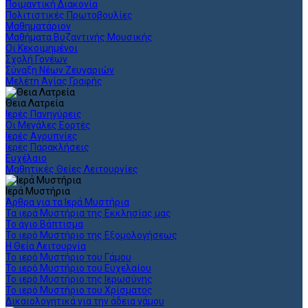
Ποιμαντική Διακονία
Πολιτιστικές Πρωτοβουλίες
Μαθηματάριον
Μαθήματα Βυζαντινής Μουσικής
Οι Κεκοιμημένοι
Σχολή Γονέων
Σύναξη Νέων Ζευγαριών
Μελέτη Αγίας Γραφής
Θεια Λατρεία
Ιερές Πανηγύρεις
Οι Μεγάλες Εορτές
Ιερές Αγρυπνίες
Ιερές Παρακλήσεις
Ευχέλαιο
Μαθητικές Θείες Λειτουργίες
Ιερά Μυστήρια
Άρθρα για τα Ιερά Μυστήρια
Τα ιερά Μυστήρια της Εκκλησίας μας
Το άγιο Βάπτισμα
Το ιερό Μυστήριο της Εξομολογήσεως
Η Θεία Λειτουργία
Το ιερό Μυστήριο του Γάμου
Το ιερό Μυστήριο του Ευχελαίου
Το ιερό Μυστήριο της Ιερωσύνης
Το ιερό Μυστήριο του Χρίσματος
Δικαιολογητικά για την άδεια γάμου