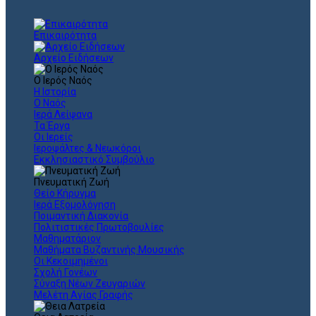
Επικαιρότητα
Αρχείο Ειδήσεων
Ο Ιερός Ναός
Η Ιστορία
Ο Ναός
Ιερά Λείψανα
Τα Έργα
Οι Ιερείς
Ιεροψάλτες & Νεωκόροι
Εκκλησιαστικό Συμβούλιο
Πνευματική Ζωή
Θείο Κήρυγμα
Ιερά Εξομολόγηση
Ποιμαντική Διακονία
Πολιτιστικές Πρωτοβουλίες
Μαθηματάριον
Μαθήματα Βυζαντινής Μουσικής
Οι Κεκοιμημένοι
Σχολή Γονέων
Σύναξη Νέων Ζευγαριών
Μελέτη Αγίας Γραφής