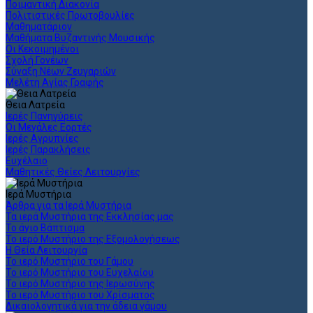
Ποιμαντική Διακονία
Πολιτιστικές Πρωτοβουλίες
Μαθηματάριον
Μαθήματα Βυζαντινής Μουσικής
Οι Κεκοιμημένοι
Σχολή Γονέων
Σύναξη Νέων Ζευγαριών
Μελέτη Αγίας Γραφής
Θεια Λατρεία
Ιερές Πανηγύρεις
Οι Μεγάλες Εορτές
Ιερές Αγρυπνίες
Ιερές Παρακλήσεις
Ευχέλαιο
Μαθητικές Θείες Λειτουργίες
Ιερά Μυστήρια
Άρθρα για τα Ιερά Μυστήρια
Τα ιερά Μυστήρια της Εκκλησίας μας
Το άγιο Βάπτισμα
Το ιερό Μυστήριο της Εξομολογήσεως
Η Θεία Λειτουργία
Το ιερό Μυστήριο του Γάμου
Το ιερό Μυστήριο του Ευχελαίου
Το ιερό Μυστήριο της Ιερωσύνης
Το ιερό Μυστήριο του Χρίσματος
Δικαιολογητικά για την άδεια γάμου