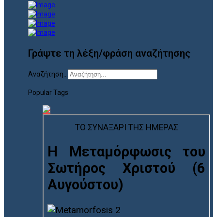
Γράψτε τη λέξη/φράση αναζήτησης
Αναζήτηση...
Popular Tags