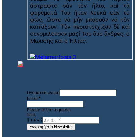
Όνοματεπώνυμο
Email
*
Please fill the required
field.
3 + 4 = ?
Εγγραφή στο Newsletter