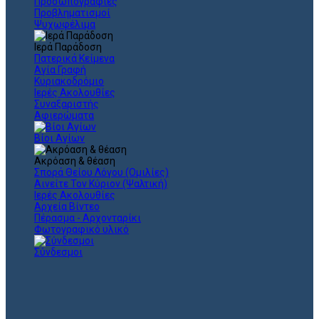
Προσωπογραφίες
Προβληματισμοί
Ψυχωφέλιμα
Ιερά Παράδοση
Πατερικά Κείμενα
Αγία Γραφή
Κυριακοδρόμιο
Ιερές Ακολουθίες
Συναξαριστής
Αφιερώματα
Βίοι Αγίων
Ακρόαση & θέαση
Σπορά Θείου Λόγου (Ομιλίες)
Αινείτε Τον Κύριον (Ψαλτική)
Ιερές Ακολουθίες
Αρχεία Βίντεο
Πέρασμα - Αρχονταρίκι
Φωτογραφικό υλικό
Σύνδεσμοι