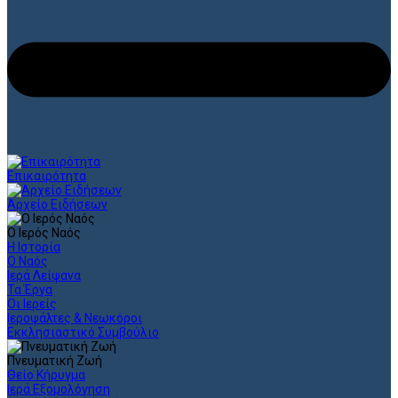
Επικαιρότητα
Αρχείο Ειδήσεων
Ο Ιερός Ναός
Η Ιστορία
Ο Ναός
Ιερά Λείψανα
Τα Έργα
Οι Ιερείς
Ιεροψάλτες & Νεωκόροι
Εκκλησιαστικό Συμβούλιο
Πνευματική Ζωή
Θείο Κήρυγμα
Ιερά Εξομολόγηση