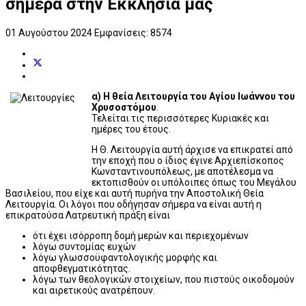
σήμερα στην Εκκλησία μας
01 Αυγούστου 2024
Εμφανίσεις: 8574
α) Η θεία Λειτουργία του Αγίου Ιωάννου του
Χρυσοστόμου
.
Τελείται τις περισσότερες Κυριακές και
ημέρες του έτους.
Η Θ. Λειτουργία αυτή άρχισε να επικρατεί από
την εποχή που ο ίδιος έγινε Αρχιεπίσκοπος
Κωνσταντινουπόλεως, με αποτέλεσμα να
εκτοπισθούν οι υπόλοιπες όπως του Μεγάλου
Βασιλείου, που είχε και αυτή πυρήνα την Αποστολική Θεία
Λειτουργία. Οι λόγοι που οδήγησαν σήμερα να είναι αυτή η
επικρατούσα Λατρευτική πράξη είναι
ότι έχει ισόρροπη δομή μερών και περιεχομένων
λόγω συντομίας ευχών
λόγω γλωσσοϋφαντολογικής μορφής και
αποφθεγματικότητας.
λόγω των θεολογικών στοιχείων, που πιστούς οικοδομούν
και αιρετικούς ανατρέπουν.