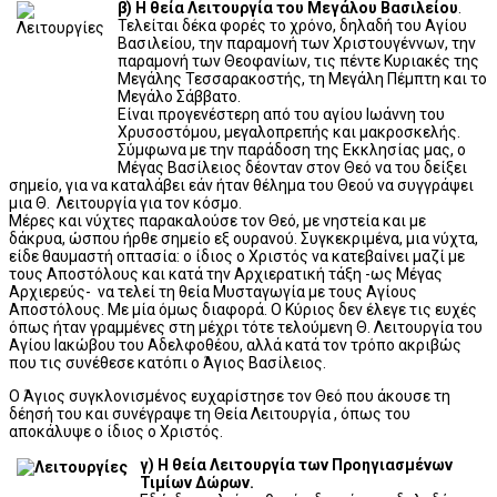
β) Η θεία Λειτουργία του Μεγάλου Βασιλείου
.
Τελείται δέκα φορές το χρόνο, δηλαδή του Αγίου
Βασιλείου, την παραμονή των Χριστουγέννων, την
παραμονή των Θεοφανίων, τις πέντε Κυριακές της
Μεγάλης Τεσσαρακοστής, τη Μεγάλη Πέμπτη και το
Μεγάλο Σάββατο.
Είναι προγενέστερη από του αγίου Ιωάννη του
Χρυσοστόμου, μεγαλοπρεπής και μακροσκελής.
Σύμφωνα με την παράδοση της Εκκλησίας μας, ο
Μέγας Βασίλειος δέονταν στον Θεό να του δείξει
σημείο, για να καταλάβει εάν ήταν θέλημα του Θεού να συγγράψει
μια Θ. Λειτουργία για τον κόσμο.
Μέρες και νύχτες παρακαλούσε τον Θεό, με νηστεία και με
δάκρυα, ώσπου ήρθε σημείο εξ ουρανού. Συγκεκριμένα, μια νύχτα,
είδε θαυμαστή οπτασία: ο ίδιος ο Χριστός να κατεβαίνει μαζί με
τους Αποστόλους και κατά την Αρχιερατική τάξη -ως Μέγας
Αρχιερεύς- να τελεί τη θεία Μυσταγωγία με τους Αγίους
Αποστόλους. Με μία όμως διαφορά. Ο Κύριος δεν έλεγε τις ευχές
όπως ήταν γραμμένες στη μέχρι τότε τελούμενη Θ. Λειτουργία του
Αγίου Ιακώβου του Αδελφοθέου, αλλά κατά τον τρόπο ακριβώς
που τις συνέθεσε κατόπι ο Άγιος Βασίλειος.
Ο Άγιος συγκλονισμένος ευχαρίστησε τον Θεό που άκουσε τη
δέησή του και συνέγραψε τη Θεία Λειτουργία , όπως του
αποκάλυψε ο ίδιος ο Χριστός.
γ) Η θεία Λειτουργία των Προηγιασμένων
Τιμίων Δώρων.