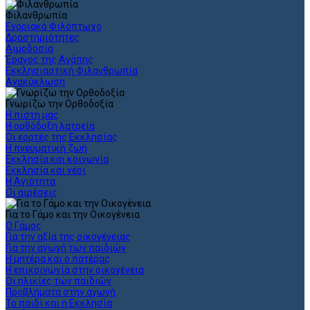
Φιλανθρωπία
Ενοριακό Φιλόπτωχο
Δραστηριότητες
Αιμοδοσία
Έρανος της Αγάπης
Εκκλησιαστική Φιλανθρωπία
Ανακύκλωση
Γνωρίζω την Ορθοδοξία
Η πίστη μας
Η ορθόδοξη λατρεία
Οι εορτές της Εκκλησίας
Η πνευματική ζωή
Εκκλησία και κοινωνία
Εκκλησία και νέοι
Η Αγιότητα
Οι αιρέσεις
Για το Γάμο και την Οικογένεια
Ο Γάμος
Για την αξία της οικογένειας
Για την αγωγή των παιδιών
Η μητέρα και ο πατέρας
Η επικοινωνία στην οικογένεια
Οι ηλικίες των παιδιών
Προβλήματα στην αγωγή
Το παιδί και η Εκκλησία