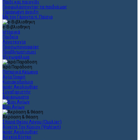
Παιδί και παιχνίδι
Προφυλάσσοντας τα παιδιά μας
Ταραγμένη άνοιξη
Με τον Γέροντα π. Παϊσιο
e-Βιβλιοθηκη
Ιστορικά
Παιδεία
Λογοτεχνία
Προσωπογραφίες
Προβληματισμοί
Ψυχωφέλιμα
Ιερά Παράδοση
Πατερικά Κείμενα
Αγία Γραφή
Κυριακοδρόμιο
Ιερές Ακολουθίες
Συναξαριστής
Αφιερώματα
Βίοι Αγίων
Ακρόαση & θέαση
Σπορά Θείου Λόγου (Ομιλίες)
Αινείτε Τον Κύριον (Ψαλτική)
Ιερές Ακολουθίες
Αρχεία Βίντεο