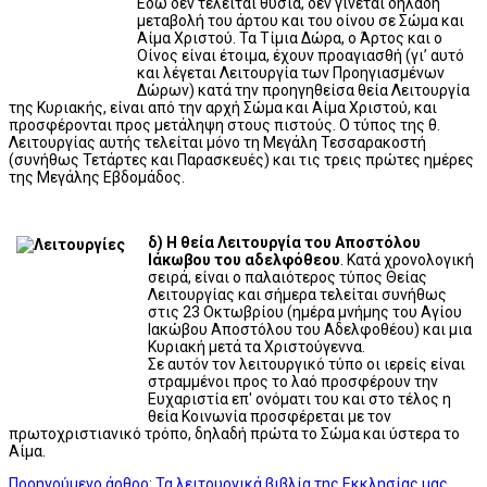
Εδώ δεν τελείται θυσία, δεν γίνεται δηλαδή
μεταβολή του άρτου και του οίνου σε Σώμα και
Αίμα Χριστού. Τα Τίμια Δώρα, ο Άρτος και ο
Οίνος είναι έτοιμα, έχουν προαγιασθή (γι’ αυτό
και λέγεται Λειτουργία των Προηγιασμένων
Δώρων) κατά την προηγηθείσα θεία Λειτουργία
της Κυριακής, είναι από την αρχή Σώμα και Αίμα Χριστού, και
προσφέρονται προς μετάληψη στους πιστούς. Ο τύπος της θ.
Λειτουργίας αυτής τελείται μόνο τη Μεγάλη Τεσσαρακοστή
(συνήθως Τετάρτες και Παρασκευές) και τις τρεις πρώτες ημέρες
της Μεγάλης Εβδομάδος.
δ) Η θεία Λειτουργία του Αποστόλου
Ιάκωβου του αδελφόθεου
. Κατά χρονολογική
σειρά, είναι ο παλαιότερος τύπος Θείας
Λειτουργίας και σήμερα τελείται συνήθως
στις 23 Οκτωβρίου (ημέρα μνήμης του Αγίου
Ιακώβου Αποστόλου του Αδελφοθέου) και μια
Κυριακή μετά τα Χριστούγεννα.
Σε αυτόν τον λειτουργικό τύπο οι ιερείς είναι
στραμμένοι προς το λαό προσφέρουν την
Ευχαριστία επ' ονόματι του και στο τέλος η
θεία Κοινωνία προσφέρεται με τον
πρωτοχριστιανικό τρόπο, δηλαδή πρώτα το Σώμα και ύστερα το
Αίμα.
Προηγούμενο άρθρο: Τα λειτουργικά βιβλία της Εκκλησίας μας