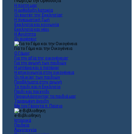
Γνωρίζω την Ορθοδοξία
Η πίστη μας
Η ορθόδοξη λατρεία
Οι εορτές της Εκκλησίας
Η πνευματική ζωή
Εκκλησία και κοινωνία
Εκκλησία και νέοι
Η Αγιότητα
Οι αιρέσεις
Για το Γάμο και την Οικογένεια
Ο Γάμος
Για την αξία της οικογένειας
Για την αγωγή των παιδιών
Η μητέρα και ο πατέρας
Η επικοινωνία στην οικογένεια
Οι ηλικίες των παιδιών
Προβλήματα στην αγωγή
Το παιδί και η Εκκλησία
Παιδί και παιχνίδι
Προφυλάσσοντας τα παιδιά μας
Ταραγμένη άνοιξη
Με τον Γέροντα π. Παϊσιο
e-Βιβλιοθηκη
Ιστορικά
Παιδεία
Λογοτεχνία