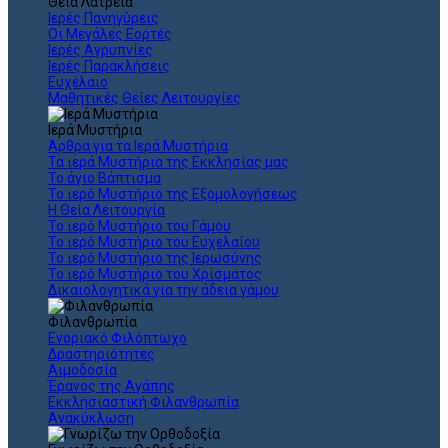
Θεια Λατρεία
Ιερές Πανηγύρεις
Οι Μεγάλες Εορτές
Ιερές Αγρυπνίες
Ιερές Παρακλήσεις
Ευχέλαιο
Μαθητικές Θείες Λειτουργίες
Ιερά Μυστήρια
Άρθρα για τα Ιερά Μυστήρια
Τα ιερά Μυστήρια της Εκκλησίας μας
Το άγιο Βάπτισμα
Το ιερό Μυστήριο της Εξομολογήσεως
Η Θεία Λειτουργία
Το ιερό Μυστήριο του Γάμου
Το ιερό Μυστήριο του Ευχελαίου
Το ιερό Μυστήριο της Ιερωσύνης
Το ιερό Μυστήριο του Χρίσματος
Δικαιολογητικά για την άδεια γάμου
Φιλανθρωπία
Ενοριακό Φιλόπτωχο
Δραστηριότητες
Αιμοδοσία
Έρανος της Αγάπης
Εκκλησιαστική Φιλανθρωπία
Ανακύκλωση