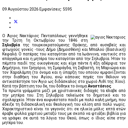
09 Αυγούστου 2026
Εμφανίσεις: 5595
Ο Άγιος Νεκτάριος Πενταπόλεως γεννήθηκε
την Τρίτη 1η Οκτωβρίου του 1846 στη
Σηλυβρία
της τουρκοκρατούμενης Θράκης, από ευσεβείς και
φτωχούς γονείς -τους Δήμο (Δημοσθένη) και Μπαλού (Βασιλική)
Κεφαλά. Ο πατέρας του καταγόταν από τα Ιωάννινα, ναυτικός στο
επάγγελμα και η μητέρα του καταγόταν από την Σηλυβρία. Ήταν το
πέμπτο παιδί της οικογένειας και είχε πέντε ή έξη αδέρφια: τον
Δημήτριο, τον Γρηγόριο, τη Σμαράγδα, τη Σεβαστή, τη Μαριώρα και
τον Χαραλάμπη (το όνομα και η ύπαρξη του οποίου εμφανίζονται
στην διαθήκη του Αγίου, ενώ κάποιες πηγές τον θέλουν να
αντικατέστησε τον Άγιο ως διδάσκαλος στο χωριό Λιθί της Χίου).
Κατά την βάπτιση του δε, του δόθηκε το όνομα
Αναστάσιος
.
Τα πρώτα γράμματα μαζί με χριστιανικές διδαχές τα έλαβε από
την μητέρα του. Στη Σηλυβρία τελείωσε το δημοτικό και το
σχολαρχείο. Ήταν ένα ευφυέστατο παιδί με πολύ καλή μνήμη, που
έδειξε τη διδασκαλική και θεολογική του κλίση από πολύ νωρίς.
Χαρακτηριστικό είναι το γεγονός ότι σε ηλικία μόλις επτά ετών
έραβε φύλλα χαρτιού μεταξύ τους με σκοπό να φτιάξει βιβλία για
να γράψει σε αυτά τα λόγια του Θεού, όπως ο ίδιος είπε στην
μητέρα του.