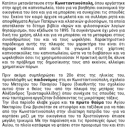
Κατόπιν μετανάστευσε στην
Κωνσταντινούπολη,
όπου εργάστηκε
στην αρχή σε καπνοπωλείο, τόσο για να βοηθήσει οικονομικά την
οικογένεια του όσο και για να μπορέσει να συνεχίσει τις σπουδές
του. Εκείνο τον καιρό άρχισε να μελετά και να συλλέγει ρητά και
αποφθέγματα Αγίων Πατέρων και κλασικών φιλοσόφων, τα οποία
αποτέλεσαν το δίτομο βιβλίο «Ιερών και φιλοσοφικών λογίων
θησαύρισμα», που εξέδωσε το 1895. Τα συγκέντρωνε όχι μόνο για
δική του χρήση, αλλά και για να μπορέσει να τα μεταφέρει στους
συνανθρώπους του και να τους ωφελήσει. Χαρακτηριστικό
παράδειγμα αυτής της πλευράς του χαρακτήρα του είναι ότι
έγραφε κάποια από αυτά τα γνωμικά στις χάρτινες
καπνοσακούλες του καπνοπωλείου, ώστε να τα διαβάσουν και να
ωφεληθούν όσοι τις χρησιμοποιούσαν. Η πρακτική αυτή δε, έλυνε
και το πρόβλημα της δημοσίευσης τους από εκείνον, ελλείψει
χρηματικών πόρων.
Πριν ακόμα συμπληρώσει το 20ο έτος της ηλικίας του,
προσελήφθη ως
παιδονόμος
στο, εν Κωνσταντινούπολη, σχολείο
του Μετοχίου του Παναγίου Τάφου (διευθυντής του σχολείου
αυτού ήταν ο θείος του -από την πλευρά της μητέρας του-
Αλέξανδρος Τριανταφυλλίδης) όπου συνέχισε τις σπουδές του,
ενώ ταυτόχρονα εργαζόταν διδάσκοντας τις μικρότερες τάξεις.
Την ίδια περίοδο έλαβε χώρα και
το πρώτο θαύμα
του Αγίου
Νεκταρίου. Ενώ βρισκόταν σε ιστιοφόρο και ταξίδευε για να πάει
από την Κωνσταντινούπολη στην ιδιαίτερη πατρίδα του -για να
εορτάσει μαζί με την οικογένεια του τα Χριστούγεννα- έπιασε
μεγάλη τρικυμία. Με την παραίνεση και τις προσευχές όμως του
Αγίου, το πλοίο κατάφερε να φτάσει στον προορισμό του και έτσι