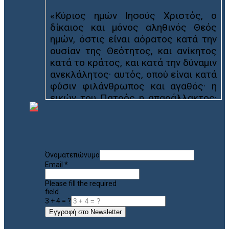
Όνοματεπώνυμο
Email
*
Please fill the required
field.
3 + 4 = ?
Εγγραφή στο Newsletter