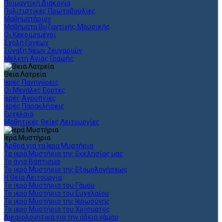
Ποιμαντική Διακονία
Πολιτιστικές Πρωτοβουλίες
Μαθηματάριον
Μαθήματα Βυζαντινής Μουσικής
Οι Κεκοιμημένοι
Σχολή Γονέων
Σύναξη Νέων Ζευγαριών
Μελέτη Αγίας Γραφής
Θεια Λατρεία
Ιερές Πανηγύρεις
Οι Μεγάλες Εορτές
Ιερές Αγρυπνίες
Ιερές Παρακλήσεις
Ευχέλαιο
Μαθητικές Θείες Λειτουργίες
Ιερά Μυστήρια
Άρθρα για τα Ιερά Μυστήρια
Τα ιερά Μυστήρια της Εκκλησίας μας
Το άγιο Βάπτισμα
Το ιερό Μυστήριο της Εξομολογήσεως
Η Θεία Λειτουργία
Το ιερό Μυστήριο του Γάμου
Το ιερό Μυστήριο του Ευχελαίου
Το ιερό Μυστήριο της Ιερωσύνης
Το ιερό Μυστήριο του Χρίσματος
Δικαιολογητικά για την άδεια γάμου