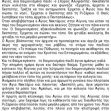
Άγιος, ένα δαιμονισμένο παιδί -ο Σπύρος Αλυφαντής- δεκαπέντε
ετών κυλιόταν στο έδαφος και φώναζε: «Έρχεται, έρχεται ο
δεσπότης. Τρέξτε να τον ανταμώσετε. Έρχεται ο Άγιος που θα
σώσει το νησί... Έρχεται ο δεσπότης από τη Ριζάρειο. Ο Θεός
λυπήθηκε τον τόπο, έρχεται ο Πενταπόλεως».
Όταν αποβιβάστηκε ο Άγιος Νεκτάριος στην Αίγινα, του είπαν τα
περί του δαιμονισμένου νέου και εκείνος ζήτησε να τον πάνε κοντά
του. Ο δαιμονισμένος εξακολουθούσε να φωνάζει: «Έρχεται ο
δεσπότης. Έρχεται να σώσει τον τόπο. Θα φτιάξει εκκλησία, θα
φτιάξει το πιο μεγάλο μοναστήρι».
Ο Άγιος βλέποντας τον άρχισε να προσεύχεται και άγγιξε με την
άκρη της αρχιερατικής του ράβδου, το στόμα του παιδιού
λέγοντας: «Το πνεύμα του Πύθωνος, το πονηρόν και ακάθαρτον, σε
επιτάσσω εν ονόματι του Χριστού του Εσταυρωμένου, να εξέλθεις
από τον νέον τούτον».
Και το θαύμα εγένετο... το δαιμονισμένο παιδί έγινε αμέσως καλά.
Την επομένη ημέρα έγινε και δεύτερο θαύμα. Έχοντας μάθει οι
κάτοικοι της Αίγινας για την λύτρωση του δαιμονισμένου παιδιού
πήγαν πολλοί εξ αυτών να συναντήσουν τον Άγιο -καθώς εκείνος
μετέβαινε στον τόπο της μονής- και να πάρουν την ευλογία του.
Ανάμεσα στο πλήθος ήταν και μια άρρωστη γυναίκα που πλησίασε
τον Άγιο Νεκτάριο και λέγοντας: «Δεσπότη μου, άγιε γέροντα»
φίλησε το ράσο του. Αμέσως, και με την ευλογία του Αγίου, η
γυναίκα θεραπεύτηκε.
Η πρώτη αυτή επίσκεψη του Αγίου στο νησί της Αίγινας ήταν
σύντομη... μην ξεχνάμε πως τα καθήκοντα του ως διευθυντής της
Ριζαρείου απαιτούσαν πολύ μεγάλο μέρος από τον χρόνο του. Λίγο
πριν επιβιβαστεί, λοιπόν, στο πλοίο για την επιστροφή στην