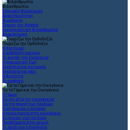
Φιλανθρωπία
Ενοριακό Φιλόπτωχο
Δραστηριότητες
Αιμοδοσία
Έρανος της Αγάπης
Εκκλησιαστική Φιλανθρωπία
Ανακύκλωση
Γνωρίζω την Ορθοδοξία
Η πίστη μας
Η ορθόδοξη λατρεία
Οι εορτές της Εκκλησίας
Η πνευματική ζωή
Εκκλησία και κοινωνία
Εκκλησία και νέοι
Η Αγιότητα
Οι αιρέσεις
Για το Γάμο και την Οικογένεια
Ο Γάμος
Για την αξία της οικογένειας
Για την αγωγή των παιδιών
Η μητέρα και ο πατέρας
Η επικοινωνία στην οικογένεια
Οι ηλικίες των παιδιών
Προβλήματα στην αγωγή
Το παιδί και η Εκκλησία