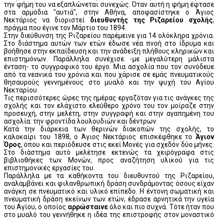
την φήμη του να εξαπλώνεται συνεχώς. Όταν αυτή η φήμη έφτασε
στα αρμόδια "αυτιά", στην Αθήνα, αποφασίστηκε ο Άγιος
Νεκτάριος να διοριστεί
διευθυντής της Ριζαρείου σχολής
,
πράγμα που έγινε τον Μάρτιο του 1894.
Στην διεύθυνση της Ριζαρείου παρέμεινε για 14 ολόκληρα χρόνια.
Στο διάστημα αυτών των ετών έδωσε νέα πνοή στο ίδρυμα και
βοήθησε στην εκπαίδευση και την ανάδειξη πλήθους κληρικών και
επιστημόνων. Παράλληλα συνέχισε -με μεγαλύτερη μάλιστα
ένταση- το συγγραφικό του έργο. Μια ασχολία που τον συνόδευε
από τα νεανικά του χρόνια και που χάρισε σε εμάς πνευματικούς
θησαυρούς γεννημένους στο μυαλό και την ψυχή του Αγίου
Νεκταρίου.
Τις περισσότερες ώρες της ημέρας εργαζόταν για τις ανάγκες της
σχολής και τον ελάχιστο ελεύθερο χρόνο του τον μοίραζε στην
προσευχή, στην μελέτη, στην συγγραφή και στην αγαπημένη του
ασχολία: την φροντίδα λουλουδιών και δέντρων.
Κατά την διάρκεια των θερινών διακοπών της σχολής, το
καλοκαίρι του 1898, ο Άγιος Νεκτάριος επισκέφθηκε το
Άγιον
Όρος
, όπου και περιόδευσε στις εκεί Μονές για σχεδόν δύο μήνες.
Στο διάστημα αυτό μελέτησε εκτενώς τα χειρόγραφα στις
βιβλιοθήκες των Μονών, προς αναζήτηση υλικού για τις
επιστημονικές εργασίες του.
Παράλληλα με τα καθήκοντα του διευθυντού της Ριζαρείου,
αναλαμβάνει και φιλανθρωπική δράση συνδράμοντας όσους είχαν
ανάγκη σε πνευματικό και υλικό επίπεδο. Η έντονη σωματική και
πνευματική δράση εκείνων των ετών, έδρασε αρνητικά την υγεία
του Αγίου, ο οποίος
αρρώσταινε
όλο και πιο συχνά. Τότε ήταν που
στο μυαλό του γεννήθηκε η ιδέα της επιστροφής στον μοναστικό