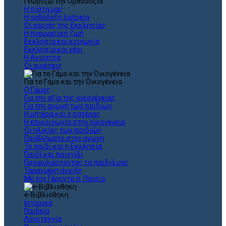
Γνωρίζω την Ορθοδοξία
Η πίστη μας
Η ορθόδοξη λατρεία
Οι εορτές της Εκκλησίας
Η πνευματική ζωή
Εκκλησία και κοινωνία
Εκκλησία και νέοι
Η Αγιότητα
Οι αιρέσεις
Για το Γάμο και την Οικογένεια
Ο Γάμος
Για την αξία της οικογένειας
Για την αγωγή των παιδιών
Η μητέρα και ο πατέρας
Η επικοινωνία στην οικογένεια
Οι ηλικίες των παιδιών
Προβλήματα στην αγωγή
Το παιδί και η Εκκλησία
Παιδί και παιχνίδι
Προφυλάσσοντας τα παιδιά μας
Ταραγμένη άνοιξη
Με τον Γέροντα π. Παϊσιο
e-Βιβλιοθηκη
Ιστορικά
Παιδεία
Λογοτεχνία