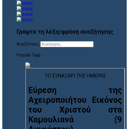
Γράψτε τη λέξη/φράση αναζήτησης
Αναζήτηση...
Popular Tags