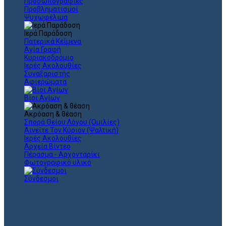
Προσωπογραφίες
Προβληματισμοί
Ψυχωφέλιμα
Ιερά Παράδοση
Πατερικά Κείμενα
Αγία Γραφή
Κυριακοδρόμιο
Ιερές Ακολουθίες
Συναξαριστής
Αφιερώματα
Βίοι Αγίων
Ακρόαση & θέαση
Σπορά Θείου Λόγου (Ομιλίες)
Αινείτε Τον Κύριον (Ψαλτική)
Ιερές Ακολουθίες
Αρχεία Βίντεο
Πέρασμα - Αρχονταρίκι
Φωτογραφικό υλικό
Σύνδεσμοι