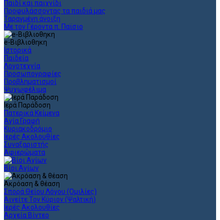
Παιδί και παιχνίδι
Προφυλάσσοντας τα παιδιά μας
Ταραγμένη άνοιξη
Με τον Γέροντα π. Παϊσιο
e-Βιβλιοθηκη
Ιστορικά
Παιδεία
Λογοτεχνία
Προσωπογραφίες
Προβληματισμοί
Ψυχωφέλιμα
Ιερά Παράδοση
Πατερικά Κείμενα
Αγία Γραφή
Κυριακοδρόμιο
Ιερές Ακολουθίες
Συναξαριστής
Αφιερώματα
Βίοι Αγίων
Ακρόαση & θέαση
Σπορά Θείου Λόγου (Ομιλίες)
Αινείτε Τον Κύριον (Ψαλτική)
Ιερές Ακολουθίες
Αρχεία Βίντεο