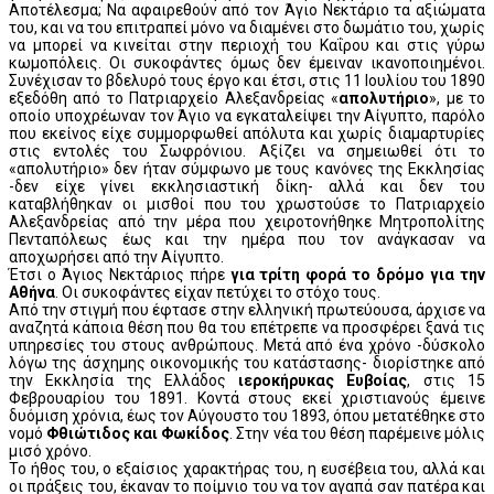
Αποτέλεσμα; Να αφαιρεθούν από τον Άγιο Νεκτάριο τα αξιώματα
του, και να του επιτραπεί μόνο να διαμένει στο δωμάτιο του, χωρίς
να μπορεί να κινείται στην περιοχή του Καΐρου και στις γύρω
κωμοπόλεις. Οι συκοφάντες όμως δεν έμειναν ικανοποιημένοι.
Συνέχισαν το βδελυρό τους έργο και έτσι, στις 11 Ιουλίου του 1890
εξεδόθη από το Πατριαρχείο Αλεξανδρείας «
απολυτήριο
», με το
οποίο υποχρέωναν τον Άγιο να εγκαταλείψει την Αίγυπτο, παρόλο
που εκείνος είχε συμμορφωθεί απόλυτα και χωρίς διαμαρτυρίες
στις εντολές του Σωφρόνιου. Αξίζει να σημειωθεί ότι το
«απολυτήριο» δεν ήταν σύμφωνο με τους κανόνες της Εκκλησίας
-δεν είχε γίνει εκκλησιαστική δίκη- αλλά και δεν του
καταβλήθηκαν οι μισθοί που του χρωστούσε το Πατριαρχείο
Αλεξανδρείας από την μέρα που χειροτονήθηκε Μητροπολίτης
Πενταπόλεως έως και την ημέρα που τον ανάγκασαν να
αποχωρήσει από την Αίγυπτο.
Έτσι ο Άγιος Νεκτάριος πήρε
για τρίτη φορά το δρόμο για την
Αθήνα
. Οι συκοφάντες είχαν πετύχει το στόχο τους.
Από την στιγμή που έφτασε στην ελληνική πρωτεύουσα, άρχισε να
αναζητά κάποια θέση που θα του επέτρεπε να προσφέρει ξανά τις
υπηρεσίες του στους ανθρώπους. Μετά από ένα χρόνο -δύσκολο
λόγω της άσχημης οικονομικής του κατάστασης- διορίστηκε από
την Εκκλησία της Ελλάδος
ιεροκήρυκας Ευβοίας
, στις 15
Φεβρουαρίου του 1891. Κοντά στους εκεί χριστιανούς έμεινε
δυόμιση χρόνια, έως τον Αύγουστο του 1893, όπου μετατέθηκε στο
νομό
Φθιώτιδος και Φωκίδος
. Στην νέα του θέση παρέμεινε μόλις
μισό χρόνο.
Το ήθος του, ο εξαίσιος χαρακτήρας του, η ευσέβεια του, αλλά και
οι πράξεις του, έκαναν το ποίμνιο του να τον αγαπά σαν πατέρα και