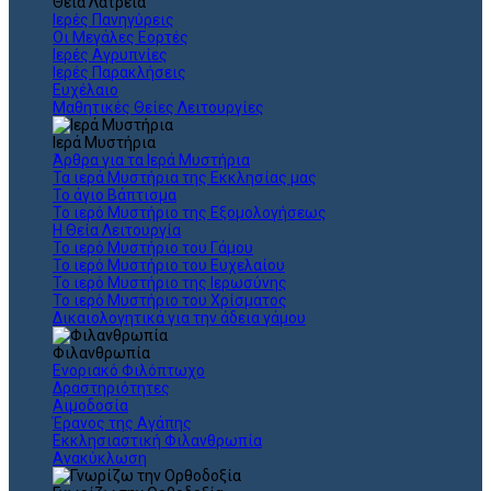
Θεια Λατρεία
Ιερές Πανηγύρεις
Οι Μεγάλες Εορτές
Ιερές Αγρυπνίες
Ιερές Παρακλήσεις
Ευχέλαιο
Μαθητικές Θείες Λειτουργίες
Ιερά Μυστήρια
Άρθρα για τα Ιερά Μυστήρια
Τα ιερά Μυστήρια της Εκκλησίας μας
Το άγιο Βάπτισμα
Το ιερό Μυστήριο της Εξομολογήσεως
Η Θεία Λειτουργία
Το ιερό Μυστήριο του Γάμου
Το ιερό Μυστήριο του Ευχελαίου
Το ιερό Μυστήριο της Ιερωσύνης
Το ιερό Μυστήριο του Χρίσματος
Δικαιολογητικά για την άδεια γάμου
Φιλανθρωπία
Ενοριακό Φιλόπτωχο
Δραστηριότητες
Αιμοδοσία
Έρανος της Αγάπης
Εκκλησιαστική Φιλανθρωπία
Ανακύκλωση