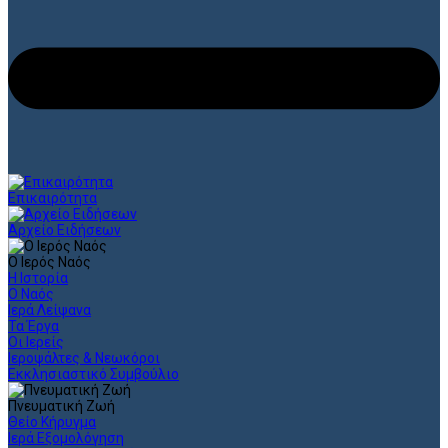
Επικαιρότητα
Αρχείο Ειδήσεων
Ο Ιερός Ναός
Η Ιστορία
Ο Ναός
Ιερά Λείψανα
Τα Έργα
Οι Ιερείς
Ιεροψάλτες & Νεωκόροι
Εκκλησιαστικό Συμβούλιο
Πνευματική Ζωή
Θείο Κήρυγμα
Ιερά Εξομολόγηση