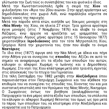
γλύτωσαν την ζωή τους οι συνεπιβάτες του και φυσικά ο ίδιος.
Μετά την Κωνσταντινούπολη ήρθε η σειρά της
Χίου
να
φιλοξενήσει τον «Άγιο του 20ου αιώνα». Στην αρχή εργάστηκε ως
δημοδιδάσκαλος στο χωριό Λιθί, ενώ παράλληλα κήρυττε σε
Ιερούς ναούς της περιοχής.
Μετά την πάροδο επτά ετών, εισήλθε ως δόκιμος μοναχός στη
«
Νέα Μονή
» της Χίου, σε ηλικία 27 ετών. Τρία χρόνια αργότερα
έγινε μοναχός (στις 7 Νοεμβρίου 1876) και έλαβε το όνομα
Λάζαρος, ενώ άρχισε να εργάζεται ως γραμματέας του
μοναστηριού. Λίγους μήνες αργότερα (στις 15 Ιανουαρίου 1877)
χειροτονήθηκε
Ιεροδιάκονος
από τον τότε Μητροπολίτη Χίου,
Γρηγόριο. Κατά την χειροτονία του, ήταν που έλαβε το όνομα
Νεκτάριος
.
Το ίδιο έτος (1877) έφυγε από την Νέα Μονή με άδεια και πήγε
στην Αθήνα για να συνεχίσει τις
σπουδές
του. Αξίζει σε αυτό το
σημείο να αναφέρουμε ότι τα έξοδα των σπουδών του αυτών,
κάλυψαν οι αδερφοί Χωρέμη -ο Ιωάννης και ο Δημοσθένης
Χωρέμης. Στο νησί της Χίου επέστρεψε μετά από τρία έτη, έχοντας
στις αποσκευές του το πτυχίο του Γυμνασίου.
Στα τέλη Σεπτέμβρη του 1882 μετέβη στην
Αλεξάνδρεια
όπου
παρουσιάστηκε στον Πατριάρχη Σωφρόνιο και του εξέθεσε την
επιθυμία του να συνεχίσει τις σπουδές του, δίνοντας του και μια
συστατική επιστολή από τον Ηγούμενο της Νέας Μονής, Νικηφόρο.
Ο Σωφρόνιος όντως τον βοήθησε (αναλαμβάνοντας το
Πατριαρχείο τα ένα μέρος απότα έξοδα των σπουδών, τα υπόλοιπα
τα κάλυψαν οι αδερφοί Χωρέμη) θέτοντας του όμως ως όρο μετά
το πέρας των σπουδών του, να επιστρέψει στην Αλεξάνδρεια και
να εργαστεί για το Πατριαρχείο.