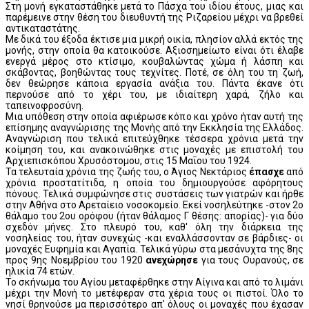
Στη μονή εγκαταστάθηκε μετά το Πάσχα του ιδίου έτους, μιας και
παρέμεινε στην θέση του διευθυντή της Ριζαρείου μέχρι να βρεθεί
αντικαταστάτης.
Με δικά του έξοδα έκτισε μια μικρή οικία, πλησίον αλλά εκτός της
μονής, στην οποία θα κατοικούσε. Αξιοσημείωτο είναι ότι έλαβε
ενεργά μέρος στο κτίσιμο, κουβαλώντας χώμα ή λάσπη και
σκάβοντας, βοηθώντας τους τεχνίτες. Ποτέ, σε όλη του τη ζωή,
δεν θεώρησε κάποια εργασία ανάξια του. Πάντα έκανε ότι
περνούσε από το χέρι του, με ιδιαίτερη χαρά, ζήλο και
ταπεινοφροσύνη.
Μια υπόθεση στην οποία αφιέρωσε κόπο και χρόνο ήταν αυτή της
επίσημης αναγνώρισης της Μονής από την Εκκλησία της Ελλάδος.
Αναγνώριση που τελικά επιτεύχθηκε τέσσερα χρόνια μετά την
κοίμηση του, και ανακοινώθηκε στις μοναχές με επιστολή του
Αρχιεπισκόπου Χρυσόστομου, στις 15 Μαΐου του 1924.
Τα τελευταία χρόνια της ζωής του, ο Άγιος Νεκτάριος
έπασχε
από
χρόνια προστατίτιδα, η οποία του δημιουργούσε αφόρητους
πόνους. Τελικά συμφώνησε στις συστάσεις των γιατρών και ήρθε
στην Αθήνα στο Αρεταίειο νοσοκομείο. Εκεί νοσηλεύτηκε -στον 2ο
θάλαμο του 2ου ορόφου (ήταν θάλαμος Γ θέσης: απορίας)- για δύο
σχεδόν μήνες. Στο πλευρό του, καθ' όλη την διάρκεια της
νοσηλείας του, ήταν συνεχώς -και εναλλάσσονταν σε βάρδιες- οι
μοναχές Ευφημία και Αγαπία. Τελικά γύρω στα μεσάνυχτα της 8ης
προς 9ης Νοεμβρίου του 1920
ανεχώρησε
για τους Ουρανούς, σε
ηλικία 74 ετών.
Το σκήνωμα του Αγίου μεταφέρθηκε στην Αίγινα και από το λιμάνι
μέχρι την Μονή το μετέφεραν στα χέρια τους οι πιστοί. Όλο το
νησί θρηνούσε μα περισσότερο απ' όλους οι μοναχές που έχασαν