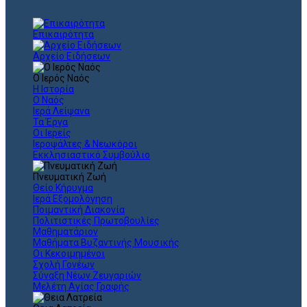
Επικαιρότητα
Αρχείο Ειδήσεων
Ο Ιερός Ναός
Η Ιστορία
Ο Ναός
Ιερά Λείψανα
Τα Έργα
Οι Ιερείς
Ιεροψάλτες & Νεωκόροι
Εκκλησιαστικό Συμβούλιο
Πνευματική Ζωή
Θείο Κήρυγμα
Ιερά Εξομολόγηση
Ποιμαντική Διακονία
Πολιτιστικές Πρωτοβουλίες
Μαθηματάριον
Μαθήματα Βυζαντινής Μουσικής
Οι Κεκοιμημένοι
Σχολή Γονέων
Σύναξη Νέων Ζευγαριών
Μελέτη Αγίας Γραφής