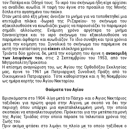
τον Πατέρα και Οδηγό τους. Το ιερό του σκήνωμα ήδη είχε αρχίσει
να αναδίδει ευωδία. Η ταφή του έγινε στο προαύλιο της Μονής
δίπλα στο αγαπημένο του πεύκο.
Όταν μετά από έξη μήνες άνοιξαν το μνήμα για να τοποθετηθεί μια
επιτύμβια πλάκα -δωρεά της Ριζαρείου- το σκήνωμα του
εξακολουθούσε να ευωδιάζει χωρίς να παρουσιάζει το παραμικρό
σημάδι αλλοίωσης. Ενάμιση χρόνο αργότερα το μνήμα
ξανανοίχτηκε και το ιερό σκήνωμα του εξακολουθούσε να
παραμένει άφθαρτο και ευωδιάζον. Το ίδιο συνέβη και τρία χρόνια
μετά την κοίμηση του. Συνολικά το σκήνωμα του παρέμεινε σε
αυτή την κατάσταση για
είκοσι
ολόκληρα χρόνια.
Τριάντα δύο χρόνια, δε, μετά την κοίμηση του έγινε η
ανακομιδή
των λειψάνων του
, στις 2 Σεπτεμβρίου του 1953, από τον
Μητροπολίτη Προκόπιο.
Η επίσημη αναγνώριση του, ως Αγίου της Ορθοδόξου Εκκλησίας
μας, έγινε το 1961 με Πατριαρχική Συνοδική Πράξη από το
Οικουμενικό Πατριαρχείο. Τότε καθορίστηκε και η 9η Νοεμβρίου
ως ημέρα εορτής του Αγίου Νεκταρίου.
Θαύματα του Αγίου
Βρισκόμαστε στο 1904 -λίγο μετά το Πάσχα- και ο Άγιος Νεκτάριος
ταξιδεύει για πρώτη φορά στην Αίγινα, με σκοπό να δει την
περιοχή όπου υπάρχει μια εγκαταλελειμμένη μονή, την οποία
σκοπεύει να επαναλειτουργήσει. Πρόκειται για την μετέπειτα μονή
της Αγίας Τριάδας στην οποία πέρασε τα τελευταία χρόνια της
ζωής του.
Πριν ακόμα φτάσει στο λιμάνι το πλοίο με το οποίο ταξίδευε ο