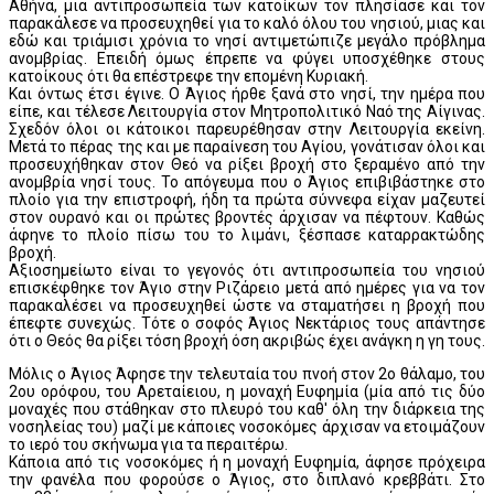
Αθήνα, μια αντιπροσωπεία των κατοίκων τον πλησίασε και τον
παρακάλεσε να προσευχηθεί για το καλό όλου του νησιού, μιας και
εδώ και τριάμισι χρόνια το νησί αντιμετώπιζε μεγάλο πρόβλημα
ανομβρίας. Επειδή όμως έπρεπε να φύγει υποσχέθηκε στους
κατοίκους ότι θα επέστρεφε την επομένη Κυριακή.
Και όντως έτσι έγινε. Ο Άγιος ήρθε ξανά στο νησί, την ημέρα που
είπε, και τέλεσε Λειτουργία στον Μητροπολιτικό Ναό της Αίγινας.
Σχεδόν όλοι οι κάτοικοι παρευρέθησαν στην Λειτουργία εκείνη.
Μετά το πέρας της και με παραίνεση του Αγίου, γονάτισαν όλοι και
προσευχήθηκαν στον Θεό να ρίξει βροχή στο ξεραμένο από την
ανομβρία νησί τους. Το απόγευμα που ο Άγιος επιβιβάστηκε στο
πλοίο για την επιστροφή, ήδη τα πρώτα σύννεφα είχαν μαζευτεί
στον ουρανό και οι πρώτες βροντές άρχισαν να πέφτουν. Καθώς
άφηνε το πλοίο πίσω του το λιμάνι, ξέσπασε καταρρακτώδης
βροχή.
Αξιοσημείωτο είναι το γεγονός ότι αντιπροσωπεία του νησιού
επισκέφθηκε τον Άγιο στην Ριζάρειο μετά από ημέρες για να τον
παρακαλέσει να προσευχηθεί ώστε να σταματήσει η βροχή που
έπεφτε συνεχώς. Τότε ο σοφός Άγιος Νεκτάριος τους απάντησε
ότι ο Θεός θα ρίξει τόση βροχή όση ακριβώς έχει ανάγκη η γη τους.
Μόλις ο Άγιος Άφησε την τελευταία του πνοή στον 2ο θάλαμο, του
2ου ορόφου, του Αρεταίειου, η μοναχή Ευφημία (μία από τις δύο
μοναχές που στάθηκαν στο πλευρό του καθ' όλη την διάρκεια της
νοσηλείας του) μαζί με κάποιες νοσοκόμες άρχισαν να ετοιμάζουν
το ιερό του σκήνωμα για τα περαιτέρω.
Κάποια από τις νοσοκόμες ή η μοναχή Ευφημία, άφησε πρόχειρα
την φανέλα που φορούσε ο Άγιος, στο διπλανό κρεββάτι. Στο