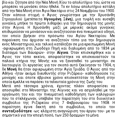
βίο και ζήτησε από την Νέα Μονή Χίου το απολυτήριο του, ώστε να
μπορέσει να μονάσει όπου ήθελε. Το εν λόγω απολυτήριο εστάλη
από την Νέα Μονή στον Άγιο Νεκτάριο στις 24 Νοεμβρίου του 1900.
Όταν κάποια στιγμή ο Άγιος γνωρίστηκε με την Χρυσάνθη
Στρογγυλού (μετέπειτα
Ηγουμένη Ξένη
), μια τυφλή και ευσεβή
γυναίκα, μπήκε το πρώτο λιθαράκι για την δημιουργία της μονής
στην Αίγινα. Η Χρυσάνθη μαζί με μερικές ακόμα γυναίκες
επιθυμούσαν να μονάσουν και αναζητούσαν ένα πνευματικό οδηγό,
τον οποίο βρήκαν στο πρόσωπο του Αγίου Νεκταρίου. Με
παραίνεση του άρχισαν να αναζητούν τόπο για την δημιουργία
ενός Μοναστηριού, και τελικά κατέληξαν σε μια ερειπωμένη Μονή
-αφιερωμένη στη Ζωοδόχο Πηγή και διαλυμένη από το 1834 με
διάταγμα των Βαυαρών- στην
Αίγινα
. Όταν επισκέφθηκε και ο
Άγιος τον τόπο εκείνο, αποφασίστηκε να επισκευαστούν τα
παλαιά κτήρια της Μονής και να ξανατεθεί το μοναστήρι σε
λειτουργία. Οι εργασίες για τον σκοπό αυτό ξεκίνησαν το 1904, η
δε
Μονή
θα ήταν αφιερωμένη στην Αγία Τριάδα. Ο Άγιος από την
Αθήνα -ήταν ακόμα διευθυντής στην Ριζάρειο- καθοδηγούσε τις
μοναχές και όποτε έβρισκε χρόνο επισκεπτόταν τη Μονή στην
οποία έμελλε να περάσει τα τελευταία χρόνια της ζωής του.
Μετά από τέσσερα χρόνια, έχοντας πλέον αποφασίσει να
αποσυρθεί στο Μοναστήρι της Αίγινας και να ασχοληθεί με την
οργάνωση του και την πνευματική καθοδήγηση των καλογριών
που το στελέχωναν, υπέβαλε την παραίτηση του στο διοικητικό
συμβούλιο της Ριζαρείου στις 7 Φεβρουαρίου του 1908. Η
παραίτηση έγινε δεκτή από το συμβούλιο, το οποίο τον
συνταξιοδότησε
-ως ελάχιστη αναγνώριση του έργου του- με το
σημαντικό για την εποχή ποσό, των 250 δραχμών το μήνα.