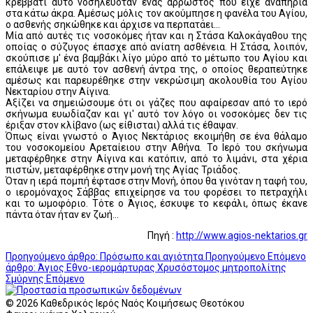
κρεββάτι αυτό νοσηλευόταν ένας άρρωστος που είχε αναπηρία
στα κάτω άκρα. Αμέσως μόλις τον ακούμπησε η φανέλα του Αγίου,
ο ασθενής σηκώθηκε και άρχισε να περπατάει...
Μία από αυτές τις νοσοκόμες ήταν και η Στάσα Καλοκάγαθου της
οποίας ο σύζυγος έπασχε από ανίατη ασθένεια. Η Στάσα, λοιπόν,
σκούπισε μ' ένα βαμβάκι λίγο μύρο από το μέτωπο του Αγίου και
επάλειψε με αυτό τον ασθενή άντρα της, ο οποίος θεραπεύτηκε
αμέσως και παρευρέθηκε στην νεκρώσιμη ακολουθία του Αγίου
Νεκταρίου στην Αίγινα.
Αξίζει να σημειώσουμε ότι οι γάζες που αφαίρεσαν από το ιερό
σκήνωμα ευωδίαζαν και γι' αυτό τον λόγο οι νοσοκόμες δεν τις
έριξαν στον κλίβανο (ως είθισται) αλλά τις έθαψαν.
Όπως είναι γνωστό ο Άγιος Νεκτάριος εκοιμήθη σε ένα θάλαμο
του νοσοκομείου Αρεταίειου στην Αθήνα. Το Ιερό του σκήνωμα
μεταφέρθηκε στην Αίγινα και κατόπιν, από το λιμάνι, στα χέρια
πιστών, μεταφέρθηκε στην μονή της Αγίας Τριάδος.
Όταν η ιερά πομπή έφτασε στην Μονή, όπου θα γινόταν η ταφή του,
ο ιερομόναχος Σάββας επιχείρησε να του φορέσει το πετραχήλι
και το ωμοφόριο. Τότε ο Άγιος, έσκυψε το κεφάλι, όπως έκανε
πάντα όταν ήταν εν ζωή...
Πηγή :
http://www.agios-nektarios.gr
Προηγούμενο άρθρο: Πρόσωπο και αγιότητα
Προηγούμενο
Επόμενο
άρθρο: Άγιος Εθνο-ιερομάρτυρας Χρυσόστομος μητροπολίτης
Σμύρνης
Επόμενο
© 2026 Καθεδρικός Ιερός Ναός Κοιμήσεως Θεοτόκου