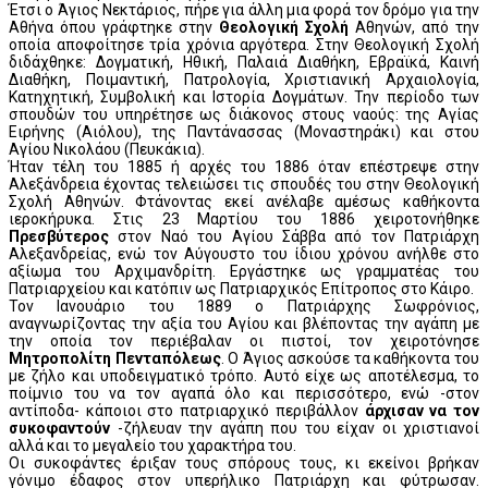
Έτσι ο Άγιος Νεκτάριος, πήρε για άλλη μια φορά τον δρόμο για την
Αθήνα όπου γράφτηκε στην
Θεολογική Σχολή
Αθηνών, από την
οποία αποφοίτησε τρία χρόνια αργότερα. Στην Θεολογική Σχολή
διδάχθηκε: Δογματική, Ηθική, Παλαιά Διαθήκη, Εβραϊκά, Καινή
Διαθήκη, Ποιμαντική, Πατρολογία, Χριστιανική Αρχαιολογία,
Κατηχητική, Συμβολική και Ιστορία Δογμάτων. Την περίοδο των
σπουδών του υπηρέτησε ως διάκονος στους ναούς: της Αγίας
Ειρήνης (Αιόλου), της Παντάνασσας (Μοναστηράκι) και στου
Αγίου Νικολάου (Πευκάκια).
Ήταν τέλη του 1885 ή αρχές του 1886 όταν επέστρεψε στην
Αλεξάνδρεια έχοντας τελειώσει τις σπουδές του στην Θεολογική
Σχολή Αθηνών. Φτάνοντας εκεί ανέλαβε αμέσως καθήκοντα
ιεροκήρυκα. Στις 23 Μαρτίου του 1886 χειροτονήθηκε
Πρεσβύτερος
στον Ναό του Αγίου Σάββα από τον Πατριάρχη
Αλεξανδρείας, ενώ τον Αύγουστο του ίδιου χρόνου ανήλθε στο
αξίωμα του Αρχιμανδρίτη. Εργάστηκε ως γραμματέας του
Πατριαρχείου και κατόπιν ως Πατριαρχικός Επίτροπος στο Κάιρο.
Τον Ιανουάριο του 1889 ο Πατριάρχης Σωφρόνιος,
αναγνωρίζοντας την αξία του Αγίου και βλέποντας την αγάπη με
την οποία τον περιέβαλαν οι πιστοί, τον χειροτόνησε
Μητροπολίτη Πενταπόλεως
. Ο Άγιος ασκούσε τα καθήκοντα του
με ζήλο και υποδειγματικό τρόπο. Αυτό είχε ως αποτέλεσμα, το
ποίμνιο του να τον αγαπά όλο και περισσότερο, ενώ -στον
αντίποδα- κάποιοι στο πατριαρχικό περιβάλλον
άρχισαν να τον
συκοφαντούν
-ζήλευαν την αγάπη που του είχαν οι χριστιανοί
αλλά και το μεγαλείο του χαρακτήρα του.
Οι συκοφάντες έριξαν τους σπόρους τους, κι εκείνοι βρήκαν
γόνιμο έδαφος στον υπερήλικο Πατριάρχη και φύτρωσαν.