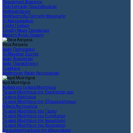
Ποιμαντική Διακονία
Πολιτιστικές Πρωτοβουλίες
Μαθηματάριον
Μαθήματα Βυζαντινής Μουσικής
Οι Κεκοιμημένοι
Σχολή Γονέων
Σύναξη Νέων Ζευγαριών
Μελέτη Αγίας Γραφής
Θεια Λατρεία
Ιερές Πανηγύρεις
Οι Μεγάλες Εορτές
Ιερές Αγρυπνίες
Ιερές Παρακλήσεις
Ευχέλαιο
Μαθητικές Θείες Λειτουργίες
Ιερά Μυστήρια
Άρθρα για τα Ιερά Μυστήρια
Τα ιερά Μυστήρια της Εκκλησίας μας
Το άγιο Βάπτισμα
Το ιερό Μυστήριο της Εξομολογήσεως
Η Θεία Λειτουργία
Το ιερό Μυστήριο του Γάμου
Το ιερό Μυστήριο του Ευχελαίου
Το ιερό Μυστήριο της Ιερωσύνης
Το ιερό Μυστήριο του Χρίσματος
Δικαιολογητικά για την άδεια γάμου