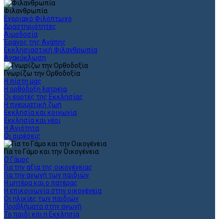
Φιλανθρωπία
Ενοριακό Φιλόπτωχο
Δραστηριότητες
Αιμοδοσία
Έρανος της Αγάπης
Εκκλησιαστική Φιλανθρωπία
Ανακύκλωση
Γνωρίζω την Ορθοδοξία
Η πίστη μας
Η ορθόδοξη λατρεία
Οι εορτές της Εκκλησίας
Η πνευματική ζωή
Εκκλησία και κοινωνία
Εκκλησία και νέοι
Η Αγιότητα
Οι αιρέσεις
Για το Γάμο και την Οικογένεια
Ο Γάμος
Για την αξία της οικογένειας
Για την αγωγή των παιδιών
Η μητέρα και ο πατέρας
Η επικοινωνία στην οικογένεια
Οι ηλικίες των παιδιών
Προβλήματα στην αγωγή
Το παιδί και η Εκκλησία