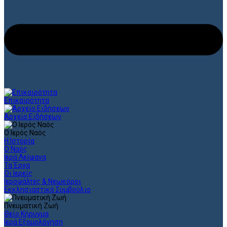
Επικαιρότητα
Αρχείο Ειδήσεων
Ο Ιερός Ναός
Η Ιστορία
Ο Ναός
Ιερά Λείψανα
Τα Έργα
Οι Ιερείς
Ιεροψάλτες & Νεωκόροι
Εκκλησιαστικό Συμβούλιο
Πνευματική Ζωή
Θείο Κήρυγμα
Ιερά Εξομολόγηση