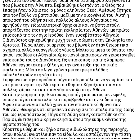
γεγονότα του Θείου Πάθους, θυμήθηκε τα υπερφυσικά γεγονότα
που βίωσε στην Αίγυπτο. Βεβαιώθηκε λοιπόν ότι ο Θεός που
έπασχε ήταν ο Χριστός, ο μόνος αληθινός Θεός. Αμέσως ζήτησε
από τον Παύλο να βαπτισθεί, μαζί με την οικογένειά του. Αυτή η
απόφασή του οδήγησε και πολλούς άλλους Αθηναίους να
αρνηθούν την ειδωλολατρική θρησκεία και να βαπτιστούν,
απαρτίζοντας έτσι την πρώτη εκκλησία των Αθηνών, με πρώτο
επίσκοπό της τον άγιο Ιερόθεο, έναν ευσεβέστατο Αθηναίο.
Ο Διονύσιος αφιερώθηκε ψυχή τε και σώματι στην Εκκλησία του
Χριστού. Τώρα πλέον οι αρετές που βίωνε δεν ήταν θεωρητικά
σχήματα, αλλά ο ευαγγελικός νόμος. Μάλιστα, μετά το θάνατο του
αγίου Ιεροθέου οι Αθηναίοι Χριστιανοί απαίτησαν να χειροτονηθεί
επίσκοπός τους ο Διονύσιος. Ως επίσκοπος πια της λαμπρής
Αθήνας εργάστηκε με ζήλο για την ανάπτυξη της τοπικής
εκκλησίας. Μέσα σε λίγα χρόνια μετέστρεψε πλήθος
ειδωλολατρών στη νέα πίστη.
Σύμφωνα με την παράδοση πήγε στα Ιεροσόλυμα να γνωρίσει και
να προσκυνήσει την Μητέρα του Κυρίου. Κήρυξε κατόπιν σε
πολλές χώρες και κατόπιν γύρισε πάλι στην Αθήνα.
Κατά την κοίμηση της Θεοτόκου, αρπάγη και αυτός σε νεφέλη,
όπως οι άγιοι απόστολοι και παραβρέθηκε στην κηδεία της.
Αφού ποίμανε για πολλά χρόνια τον επισκοπικό θρόνο των
Αθηνών, θεώρησε ότι έπρεπε να συνεχίσει το υπόλοιπο της ζωής
του ως ιεραπόστολος. Πήγε στη Δύση και εγκαταστάθηκε στο
Παρίσι, έκτισε μια μικρή εκκλησία, όπου την έκαμε κέντρο της
ιεραποστολής του.
Κήρυττε με θέρμη και ζήλο στους ειδωλολάτρες της περιοχής,
όπου πολλοί εγκατέλειπαν τα είδωλα και ασπάζονταν την πίστη