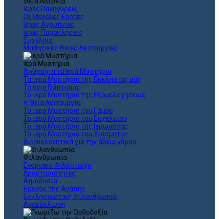
Θεια Λατρεία
Ιερές Πανηγύρεις
Οι Μεγάλες Εορτές
Ιερές Αγρυπνίες
Ιερές Παρακλήσεις
Ευχέλαιο
Μαθητικές Θείες Λειτουργίες
Ιερά Μυστήρια
Άρθρα για τα Ιερά Μυστήρια
Τα ιερά Μυστήρια της Εκκλησίας μας
Το άγιο Βάπτισμα
Το ιερό Μυστήριο της Εξομολογήσεως
Η Θεία Λειτουργία
Το ιερό Μυστήριο του Γάμου
Το ιερό Μυστήριο του Ευχελαίου
Το ιερό Μυστήριο της Ιερωσύνης
Το ιερό Μυστήριο του Χρίσματος
Δικαιολογητικά για την άδεια γάμου
Φιλανθρωπία
Ενοριακό Φιλόπτωχο
Δραστηριότητες
Αιμοδοσία
Έρανος της Αγάπης
Εκκλησιαστική Φιλανθρωπία
Ανακύκλωση