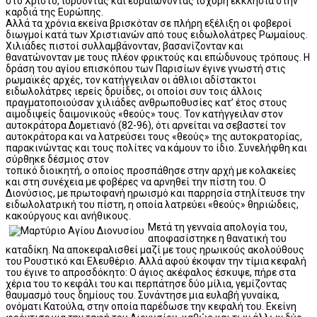
στο Χριστό, ιδρύοντας και εδραιώνοντας ισχυρή εκκλησία στην
καρδιά της Ευρώπης.
Αλλά τα χρόνια εκείνα βρισκόταν σε πλήρη εξέλιξη οι φοβεροί
διωγμοί κατά των Χριστιανών από τους ειδωλολάτρες Ρωμαίους.
Χιλιάδες πιστοί συλλαμβάνονταν, βασανίζονταν και
θανατώνονταν με τους πλέον φρικτούς και επώδυνους τρόπους. Η
δράση του αγίου επισκόπου των Παρισίων έγινε γνωστή στις
ρωμαϊκές αρχές, τον κατήγγειλαν οι άθλιοι αδίστακτοι
ειδωλολάτρες ιερείς δρυίδες, οι οποίοι συν τοις άλλοις
πραγματοποιούσαν χιλιάδες ανθρωποθυσίες κατ’ έτος στους
αιμοδιψείς δαιμονικούς «θεούς» τους. Τον κατήγγειλαν στον
αυτοκράτορα Δομετιανό (82-96), ότι αρνείται να σεβαστεί τον
αυτοκράτορα και να λατρεύσει τους «θεούς» της αυτοκρατορίας,
παρακινώντας και τους πολίτες να κάμουν το ίδιο. Συνελήφθη και
σύρθηκε δέσμιος στον
τοπικό διοικητή, ο οποίος προσπάθησε στην αρχή με κολακείες
και στη συνέχεια με φοβέρες να αρνηθεί την πίστη του. Ο
Διονύσιος, με πρωτοφανή ηρωισμό και παρρησία στηλίτευσε την
ειδωλολατρική του πίστη, η οποία λατρεύει «θεούς» θηριώδεις,
κακούργους και ανήθικους.
Μετά τη γενναία απολογία του,
αποφασίστηκε η θανατική του
καταδίκη. Να αποκεφαλισθεί μαζί με τους ηρωικούς ακολούθους
του Ρουστικό και Ελευθέριο. Αλλά αφού έκοψαν την τίμια κεφαλή
του έγινε το απροσδόκητο: Ο άγιος ακέφαλος έσκυψε, πήρε στα
χέρια του το κεφάλι του και περπάτησε δύο μίλια, γεμίζοντας
θαυμασμό τους δημίους του. Συνάντησε μια ευλαβή γυναίκα,
ονόματι Κατούλα, στην οποία παρέδωσε την κεφαλή του. Εκείνη