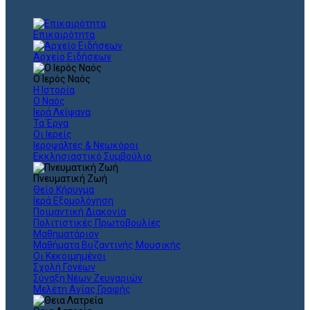
Επικαιρότητα
Αρχείο Ειδήσεων
Ο Ιερός Ναός
Η Ιστορία
Ο Ναός
Ιερά Λείψανα
Τα Έργα
Οι Ιερείς
Ιεροψάλτες & Νεωκόροι
Εκκλησιαστικό Συμβούλιο
Πνευματική Ζωή
Θείο Κήρυγμα
Ιερά Εξομολόγηση
Ποιμαντική Διακονία
Πολιτιστικές Πρωτοβουλίες
Μαθηματάριον
Μαθήματα Βυζαντινής Μουσικής
Οι Κεκοιμημένοι
Σχολή Γονέων
Σύναξη Νέων Ζευγαριών
Μελέτη Αγίας Γραφής