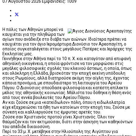
07 Αυγούστου 2026
Εμφανίσεις: 1009
Η πόλις των Αθηνών μπορεί να
καυχιέται για την πληθώρα των
αγίων που ανάδειξε στο διάβα των αιώνων. Ιδιαίτερα πρέπει να
καυχιέται για τον άγιο Ιερομάρτυρα Διονύσιο τον Αρεοπαγίτη, ο
οποίος συγκαταλέγεται στους μεγάλους Πατέρες και Ιεράρχες της
Εκκλησίας μας.
Γεννήθηκε στην Αθήνα περί το 10 π. Χ. και καταγόταν από επιφανή
αθηναϊκή οικογένεια, η οποία φρόντισε να τον μορφώσει στις
μεγάλες φιλοσοφικές σχολές του κλεινού άστεως, η οποία, όπως
και ολόκληρη η Ελλάδα, βρισκόταν την εποχή εκείνη υπόδουλη
στους Ρωμαίους, αλλά διατηρούσε ακόμη την αίγλη της, έχοντας
κάποια προνόμια, με σπουδαιότερο τη λειτουργία του Αρείου
Πάγου. Ο Διονύσιος σπούδασε φιλοσοφία και κατέστη επίλεκτο
μέλος της αθηναϊκής κοινωνίας. Μάλιστα του δόθηκε η θέση ενός
από τους εννέα βουλευτές του Αρείου Πάγου.
Αν και ζούσε σε μια «κατείδωλον» πόλη, όπου η ειδωλολατρία
είχε εξαχρειώσει τα ήθη των κατοίκων στην εποχή του, ζούσε με
σύνεση και καλλιεργούσε τις έμφυτες αρετές του.
Ζούσε σαν Χριστιανός προτού γίνει Χριστιανός. Όλοι τον
θαύμαζαν και τον εκτιμούσαν, διότι στην άσκηση των καθηκόντων
του απέδιδε δικαιοσύνη.
Περί το 33 μ. Χ. μετέβηκε στην Ηλιούπολη της Αιγύπτου για