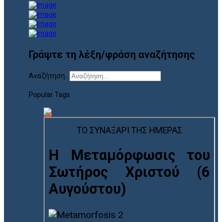
Γράψτε τη λέξη/φράση αναζήτησης
Αναζήτηση...
Popular Tags