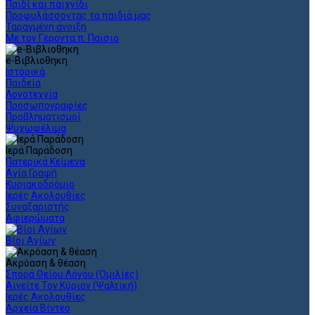
Παιδί και παιχνίδι
Προφυλάσσοντας τα παιδιά μας
Ταραγμένη άνοιξη
Με τον Γέροντα π. Παϊσιο
e-Βιβλιοθηκη
Ιστορικά
Παιδεία
Λογοτεχνία
Προσωπογραφίες
Προβληματισμοί
Ψυχωφέλιμα
Ιερά Παράδοση
Πατερικά Κείμενα
Αγία Γραφή
Κυριακοδρόμιο
Ιερές Ακολουθίες
Συναξαριστής
Αφιερώματα
Βίοι Αγίων
Ακρόαση & θέαση
Σπορά Θείου Λόγου (Ομιλίες)
Αινείτε Τον Κύριον (Ψαλτική)
Ιερές Ακολουθίες
Αρχεία Βίντεο