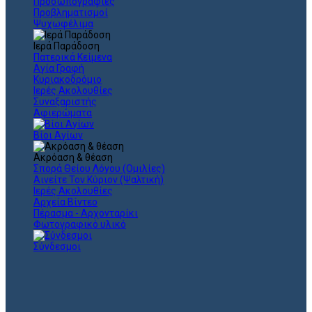
Προσωπογραφίες
Προβληματισμοί
Ψυχωφέλιμα
Ιερά Παράδοση
Πατερικά Κείμενα
Αγία Γραφή
Κυριακοδρόμιο
Ιερές Ακολουθίες
Συναξαριστής
Αφιερώματα
Βίοι Αγίων
Ακρόαση & θέαση
Σπορά Θείου Λόγου (Ομιλίες)
Αινείτε Τον Κύριον (Ψαλτική)
Ιερές Ακολουθίες
Αρχεία Βίντεο
Πέρασμα - Αρχονταρίκι
Φωτογραφικό υλικό
Σύνδεσμοι