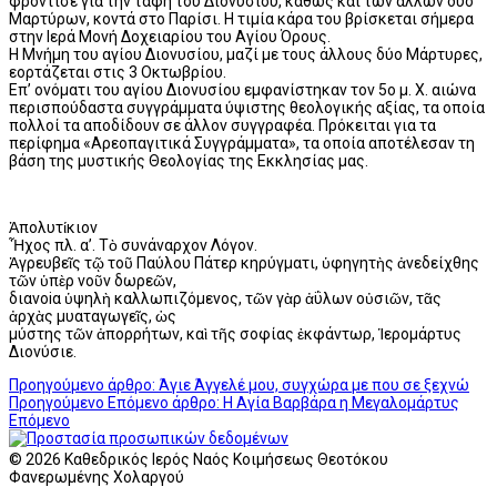
φρόντισε για την ταφή του Διονυσίου, καθώς και των άλλων δύο
Μαρτύρων, κοντά στο Παρίσι. Η τιμία κάρα του βρίσκεται σήμερα
στην Ιερά Μονή Δοχειαρίου του Αγίου Όρους.
Η Μνήμη του αγίου Διονυσίου, μαζί με τους άλλους δύο Μάρτυρες,
εορτάζεται στις 3 Οκτωβρίου.
Επ’ ονόματι του αγίου Διονυσίου εμφανίστηκαν τον 5ο μ. Χ. αιώνα
περισπούδαστα συγγράμματα ύψιστης θεολογικής αξίας, τα οποία
πολλοί τα αποδίδουν σε άλλον συγγραφέα. Πρόκειται για τα
περίφημα «Αρεοπαγιτικά Συγγράμματα», τα οποία αποτέλεσαν τη
βάση της μυστικής Θεολογίας της Εκκλησίας μας.
Ἀπολυτίκιον
Ἦχος πλ. α’. Τὸ συνάναρχον Λόγον.
Ἀγρευβεῖς τῷ τοῦ Παύλου Πάτερ κηρύγματι, ὑφηγητὴς ἀνεδείχθης
τῶν ὑπὲρ νοῦν δωρεῶν,
διαvoiα ὑψηλὴ καλλωπιζόμενος, τῶν γὰρ ἀΰλων οὐσιῶν, τᾶς
ἀρχὰς μυαταγωγεῖς, ὡς
μύστης τῶν ἀπορρήτων, καὶ τῆς σοφίας ἐκφάντωρ, Ἱερομάρτυς
Διονύσιε.
Προηγούμενο άρθρο: Άγιε Άγγελέ μου, συγχώρα με που σε ξεχνώ
Προηγούμενο
Επόμενο άρθρο: Η Αγία Βαρβάρα η Μεγαλομάρτυς
Επόμενο
© 2026 Καθεδρικός Ιερός Ναός Κοιμήσεως Θεοτόκου
Φανερωμένης Χολαργού