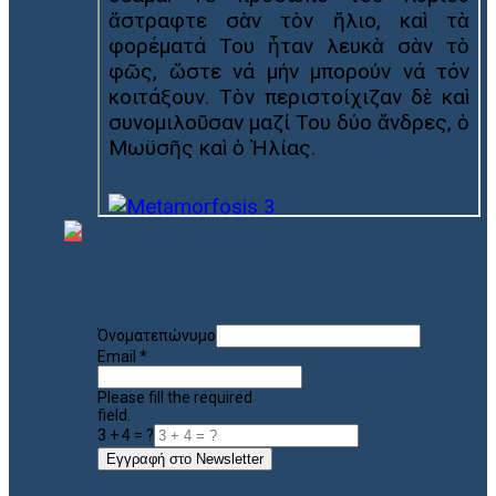
Όνοματεπώνυμο
Email
*
Please fill the required
field.
3 + 4 = ?
Εγγραφή στο Newsletter