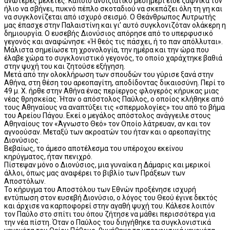
ανώτερες μελέτες. Κάποιο ανοιξιάτικο μεσημέρι είδε ξαφνικά τον
ήλιο να σβήνει, πυκνό πέπλο σκοταδιού να σκεπάζει όλη τη γη και
να συγκλονίζεται από ισχυρό σεισμό. Ο Θεάνθρωπος Λυτρωτής
μας έπασχε στην Παλαιστίνη και γι’ αυτό συγκλονιζόταν ολάκερη η
δημιουργία. Ο ευσεβής Διονύσιος απόρησε από το υπερφυσικό
γεγονός και αναφώνησε: «Ή θεός τις πάσχει, ή το παν απόλλυται».
Μάλιστα σημείωσε τη χρονολογία, την ημέρα και την ώρα που
έλαβε χώρα το συγκλονιστικό γεγονός, το οποίο χαράχτηκε βαθιά
στην ψυχή του και ζητούσε εξήγηση.
Μετά από την ολοκλήρωση των σπουδών του γύρισε ξανά στην
Αθήνα, στη θέση του αρεοπαγίτη, αποδίδοντας δικαιοσύνη. Περί το
49 μ. Χ. ήρθε στην Αθήνα ένας περίεργος φλογερός κήρυκας μιας
νέας θρησκείας. Ήταν ο απόστολος Παύλος, ο οποίος κλήθηκε από
τους Αθηναίους να αναπτύξει τις «σπερμολογίες» του από το βήμα
του Αρείου Πάγου. Εκεί ο μεγάλος απόστολος ανάγγειλε στους
Αθηναίους τον «Άγνωστο Θεό» τον Οποίο λάτρευαν, αν και τον
αγνοούσαν. Μεταξύ των ακροατών του ήταν και ο αρεοπαγίτης
Διονύσιος.
Βεβαίως, το άμεσο αποτέλεσμα του υπέροχου εκείνου
κηρύγματος, ήταν πενιχρό.
Πίστεψαν μόνο ο Διονύσιος, μια γυναίκα η Δάμαρις και μερικοί
άλλοι, όπως μας αναφέρει το βιβλίο των Πράξεων των
Αποστόλων.
Το κήρυγμα του Αποστόλου των Εθνών προξένησε ισχυρή
εντύπωση στον ευσεβή Διονύσιο, ο λόγος του Θεού έγινε δεκτός
και άρχισε να καρποφορεί στην αγαθή ψυχή του. Κάλεσε λοιπόν
τον Παύλο στο σπίτι του όπου ζήτησε να μάθει περισσότερα για
την νέα πίστη. Όταν ο Παύλος του διηγήθηκε τα συγκλονιστικά