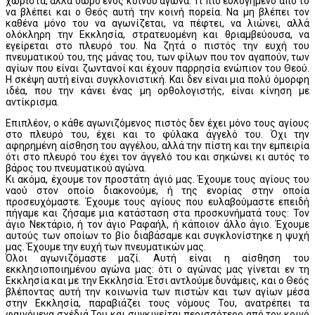
χωριστά, αλλά δώρο ενός κοινού αγώνα. Τι πιο ευλογημένο από το
να βλέπει και ο Θεός αυτή την κοινή πορεία. Να μη βλέπει τον
καθένα μόνο του να αγωνίζεται, να πέφτει, να λιώνει, αλλά
ολόκληρη την Εκκλησία, στρατευομένη και θριαμβεύουσα, να
εγείρεται στο πλευρό του. Να ζητά ο πιστός την ευχή του
πνευματικού του, της μάνας του, των φίλων που τον αγαπούν, των
αγίων που είναι ζωντανοί και έχουν παρρησία ενώπιον του Θεού.
Η σκέψη αυτή είναι συγκλονιστική. Και δεν είναι μια πολύ όμορφη
ιδέα, που την κάνει ένας μη ορθολογιστής, είναι κίνηση με
αντίκρισμα.
Επιπλέον, ο κάθε αγωνιζόμενος πιστός δεν έχει μόνο τους αγίους
στο πλευρό του, έχει και το φύλακα άγγελό του. Όχι την
αφηρημένη αίσθηση του αγγέλου, αλλά την πίστη και την εμπειρία
ότι στο πλευρό του έχει τον άγγελό του και σηκώνει κι αυτός το
βάρος του πνευματικού αγώνα.
Κι ακόμα, έχουμε τον προστάτη άγιό μας. Έχουμε τους αγίους του
ναού στον οποίο διακονούμε, ή της ενορίας στην οποία
προσευχόμαστε. Έχουμε τους αγίους που ευλαβούμαστε επειδή
πήγαμε και ζήσαμε μια κατάσταση στα προσκυνήματά τους: Τον
άγιο Νεκτάριο, ή τον άγιο Ραφαήλ, ή κάποιον άλλο άγιο. Έχουμε
αυτούς των οποίων το βίο διαβάσαμε και συγκλονίστηκε η ψυχή
μας. Έχουμε την ευχή των πνευματικών μας.
Όλοι αγωνιζόμαστε μαζί. Αυτή είναι η αίσθηση του
εκκλησιοποιημένου αγώνα μας: ότι ο αγώνας μας γίνεται εν τη
Εκκλησία και με την Εκκλησία. Έτσι αντλούμε δυνάμεις, και ο Θεός
βλέποντας αυτή την κοινωνία των πιστών και των αγίων μέσα
στην Εκκλησία, παραβιάζει τους νόμους Του, ανατρέπει τα
φαινόμενα σχέδιά Του και συγκινείται περισσότερο από τον κοινό