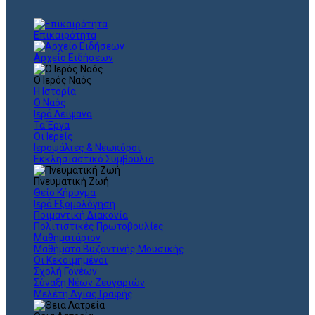
Επικαιρότητα
Αρχείο Ειδήσεων
Ο Ιερός Ναός
Η Ιστορία
Ο Ναός
Ιερά Λείψανα
Τα Έργα
Οι Ιερείς
Ιεροψάλτες & Νεωκόροι
Εκκλησιαστικό Συμβούλιο
Πνευματική Ζωή
Θείο Κήρυγμα
Ιερά Εξομολόγηση
Ποιμαντική Διακονία
Πολιτιστικές Πρωτοβουλίες
Μαθηματάριον
Μαθήματα Βυζαντινής Μουσικής
Οι Κεκοιμημένοι
Σχολή Γονέων
Σύναξη Νέων Ζευγαριών
Μελέτη Αγίας Γραφής