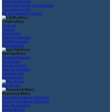
Παιδί και παιχνίδι
Προφυλάσσοντας τα παιδιά μας
Ταραγμένη άνοιξη
Με τον Γέροντα π. Παϊσιο
e-Βιβλιοθηκη
Ιστορικά
Παιδεία
Λογοτεχνία
Προσωπογραφίες
Προβληματισμοί
Ψυχωφέλιμα
Ιερά Παράδοση
Πατερικά Κείμενα
Αγία Γραφή
Κυριακοδρόμιο
Ιερές Ακολουθίες
Συναξαριστής
Αφιερώματα
Βίοι Αγίων
Ακρόαση & θέαση
Σπορά Θείου Λόγου (Ομιλίες)
Αινείτε Τον Κύριον (Ψαλτική)
Ιερές Ακολουθίες
Αρχεία Βίντεο