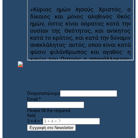
Όνοματεπώνυμο
Email
*
Please fill the required
field.
3 + 4 = ?
Εγγραφή στο Newsletter