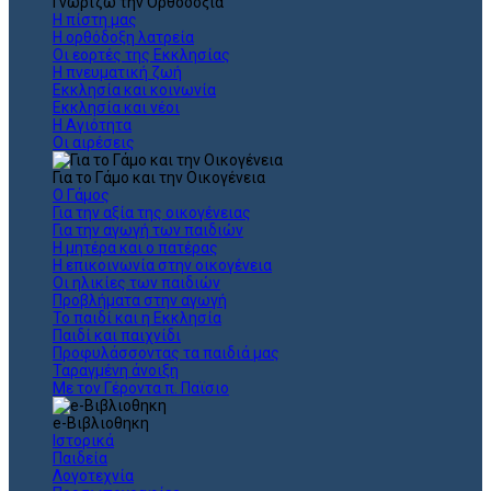
Γνωρίζω την Ορθοδοξία
Η πίστη μας
Η ορθόδοξη λατρεία
Οι εορτές της Εκκλησίας
Η πνευματική ζωή
Εκκλησία και κοινωνία
Εκκλησία και νέοι
Η Αγιότητα
Οι αιρέσεις
Για το Γάμο και την Οικογένεια
Ο Γάμος
Για την αξία της οικογένειας
Για την αγωγή των παιδιών
Η μητέρα και ο πατέρας
Η επικοινωνία στην οικογένεια
Οι ηλικίες των παιδιών
Προβλήματα στην αγωγή
Το παιδί και η Εκκλησία
Παιδί και παιχνίδι
Προφυλάσσοντας τα παιδιά μας
Ταραγμένη άνοιξη
Με τον Γέροντα π. Παϊσιο
e-Βιβλιοθηκη
Ιστορικά
Παιδεία
Λογοτεχνία