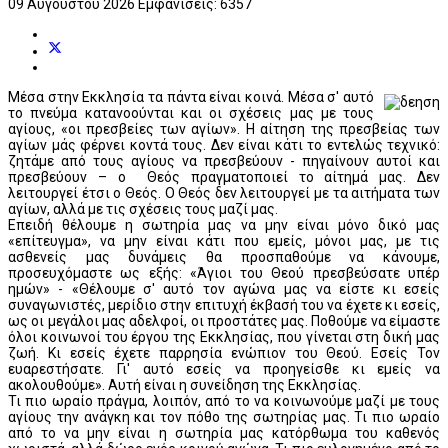
09 Αυγούστου 2026
Εμφανίσεις: 6357
Μέσα στην Εκκλησία τα πάντα είναι κοινά. Μέσα σ' αυτό
το πνεύμα κατανοούνται και οι σχέσεις μας με τους
αγίους, «οι πρεσβείες των αγίων». Η αίτηση της πρεσβείας των
αγίων μάς φέρνει κοντά τους. Δεν είναι κάτι το εντελώς τεχνικό:
ζητάμε από τους αγίους να πρεσβεύουν - πηγαίνουν αυτοί και
πρεσβεύουν – ο Θεός πραγματοποιεί το αίτημά μας. Δεν
λειτουργεί έτσι ο Θεός. Ο Θεός δεν λειτουργεί με τα αιτήματα των
αγίων, αλλά με τις σχέσεις τους μαζί μας.
Επειδή θέλουμε η σωτηρία μας να μην είναι μόνο δικό μας
«επίτευγμα», να μην είναι κάτι που εμείς, μόνοι μας, με τις
ασθενείς μας δυνάμεις θα προσπαθούμε να κάνουμε,
προσευχόμαστε ως εξής: «Άγιοι του Θεού πρεσβεύσατε υπέρ
ημών» - «Θέλουμε σ' αυτό τον αγώνα μας να είστε κι εσείς
συναγωνιστές, μερίδιο στην επιτυχή έκβασή του να έχετε κι εσείς,
ως οι μεγάλοι μας αδελφοί, οι προστάτες μας. Ποθούμε να είμαστε
όλοι κοινωνοί του έργου της Εκκλησίας, που γίνεται στη δική μας
ζωή. Κι εσείς έχετε παρρησία ενώπιον του Θεού. Εσείς Τον
ευαρεστήσατε. Γι' αυτό εσείς να προηγείσθε κι εμείς να
ακολουθούμε». Αυτή είναι η συνείδηση της Εκκλησίας.
Τι πιο ωραίο πράγμα, λοιπόν, από το να κοινωνούμε μαζί με τους
αγίους την ανάγκη και τον πόθο της σωτηρίας μας. Τι πιο ωραίο
από το να μην είναι η σωτηρία μας κατόρθωμα του καθενός