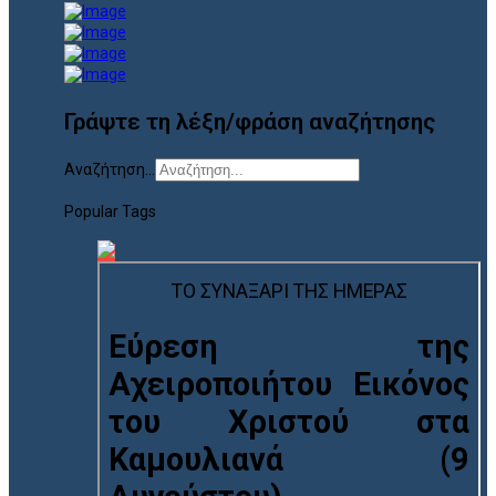
Γράψτε τη λέξη/φράση αναζήτησης
Αναζήτηση...
Popular Tags