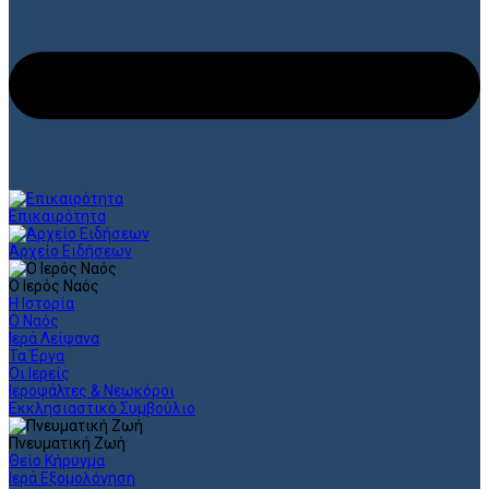
Επικαιρότητα
Αρχείο Ειδήσεων
Ο Ιερός Ναός
Η Ιστορία
Ο Ναός
Ιερά Λείψανα
Τα Έργα
Οι Ιερείς
Ιεροψάλτες & Νεωκόροι
Εκκλησιαστικό Συμβούλιο
Πνευματική Ζωή
Θείο Κήρυγμα
Ιερά Εξομολόγηση