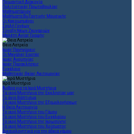
Ποιμαντική Διακονία
Πολιτιστικές Πρωτοβουλίες
Μαθηματάριον
Μαθήματα Βυζαντινής Μουσικής
Οι Κεκοιμημένοι
Σχολή Γονέων
Σύναξη Νέων Ζευγαριών
Μελέτη Αγίας Γραφής
Θεια Λατρεία
Ιερές Πανηγύρεις
Οι Μεγάλες Εορτές
Ιερές Αγρυπνίες
Ιερές Παρακλήσεις
Ευχέλαιο
Μαθητικές Θείες Λειτουργίες
Ιερά Μυστήρια
Άρθρα για τα Ιερά Μυστήρια
Τα ιερά Μυστήρια της Εκκλησίας μας
Το άγιο Βάπτισμα
Το ιερό Μυστήριο της Εξομολογήσεως
Η Θεία Λειτουργία
Το ιερό Μυστήριο του Γάμου
Το ιερό Μυστήριο του Ευχελαίου
Το ιερό Μυστήριο της Ιερωσύνης
Το ιερό Μυστήριο του Χρίσματος
Δικαιολογητικά για την άδεια γάμου