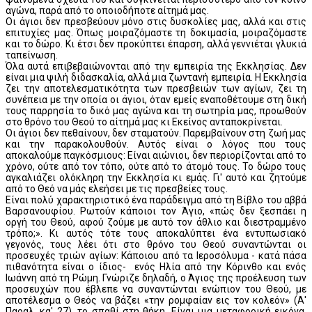
αγώνα, παρά από το οποιοδήποτε αίτημά μας.
Οι άγιοι δεν πρεσβεύουν μόνο στις δυσκολίες μας, αλλά και στις
επιτυχίες μας. Όπως μοιραζόμαστε τη δοκιμασία, μοιραζόμαστε
και το δώρο. Κι έτσι δεν προκύπτει έπαρση, αλλά γεννιέται γλυκιά
ταπείνωση.
Όλα αυτά επιβεβαιώνονται από την εμπειρία της Εκκλησίας. Δεν
είναι μια ψιλή διδασκαλία, αλλά μια ζωντανή εμπειρία. Η Εκκλησία
ζει την αποτελεσματικότητα των πρεσβειών των αγίων, ζει τη
συνέπεια με την οποία οι άγιοι, όταν εμείς εναποθέτουμε στη δική
τους παρρησία το δικό μας αγώνα και τη σωτηρία μας, προωθούν
στο θρόνο του Θεού το αίτημά μας κι Εκείνος ανταποκρίνεται.
Οι άγιοι δεν πεθαίνουν, δεν σταματούν. Παρεμβαίνουν στη ζωή μας
και την παρακολουθούν. Αυτός είναι ο λόγος που τους
αποκαλούμε παγκόσμιους: Είναι αιώνιοι, δεν περιορίζονται από το
χρόνο, ούτε από τον τόπο, ούτε από το άτομό τους. Το δώρο τους
αγκαλιάζει ολόκληρη την Εκκλησία κι εμάς. Γι' αυτό και ζητούμε
από το Θεό να μάς ελεήσει με τις πρεσβείες τους.
Είναι πολύ χαρακτηριστικό ένα παράδειγμα από τη Βίβλο του αββά
Βαρσανουφίου. Ρωτούν κάποιοι τον Άγιο, «πώς δεν ξεσπάει η
οργή του Θεού, αφού ζούμε με αυτό τον άθλιο και διεστραμμένο
τρόπο;». Κι αυτός τότε τους αποκαλύπτει ένα εντυπωσιακό
γεγονός, τους λέει ότι στο θρόνο του Θεού συναντώνται οι
προσευχές τριών αγίων: Κάποιου από τα Ιεροσόλυμα - κατά πάσα
πιθανότητα είναι ο ίδιος- ενός Ηλία από την Κόρινθο και ενός
Ιωάννη από τη Ρώμη. Γνώριζε δηλαδή, ο Άγιος της προέλευση των
προσευχών που έβλεπε να συναντώνται ενώπιον του Θεού, με
αποτέλεσμα ο Θεός να βάζει «την ρομφαίαν εις τον κολεόν» (Α'
Παραλ. κα' 27), το σπαθί στη θήκη. Είναι μια μεταφορική εικόνα,