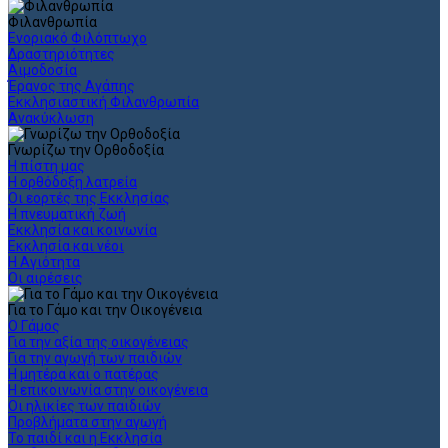
Φιλανθρωπία
Ενοριακό Φιλόπτωχο
Δραστηριότητες
Αιμοδοσία
Έρανος της Αγάπης
Εκκλησιαστική Φιλανθρωπία
Ανακύκλωση
Γνωρίζω την Ορθοδοξία
Η πίστη μας
Η ορθόδοξη λατρεία
Οι εορτές της Εκκλησίας
Η πνευματική ζωή
Εκκλησία και κοινωνία
Εκκλησία και νέοι
Η Αγιότητα
Οι αιρέσεις
Για το Γάμο και την Οικογένεια
Ο Γάμος
Για την αξία της οικογένειας
Για την αγωγή των παιδιών
Η μητέρα και ο πατέρας
Η επικοινωνία στην οικογένεια
Οι ηλικίες των παιδιών
Προβλήματα στην αγωγή
Το παιδί και η Εκκλησία