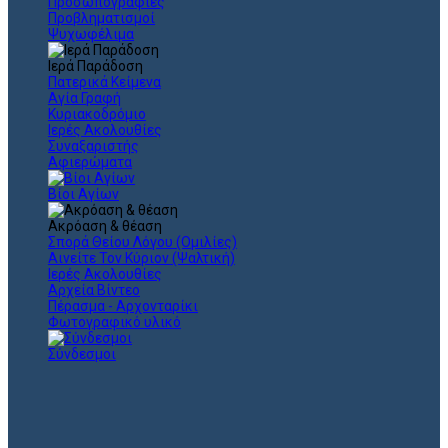
Προσωπογραφίες
Προβληματισμοί
Ψυχωφέλιμα
Ιερά Παράδοση
Πατερικά Κείμενα
Αγία Γραφή
Κυριακοδρόμιο
Ιερές Ακολουθίες
Συναξαριστής
Αφιερώματα
Βίοι Αγίων
Ακρόαση & θέαση
Σπορά Θείου Λόγου (Ομιλίες)
Αινείτε Τον Κύριον (Ψαλτική)
Ιερές Ακολουθίες
Αρχεία Βίντεο
Πέρασμα - Αρχονταρίκι
Φωτογραφικό υλικό
Σύνδεσμοι