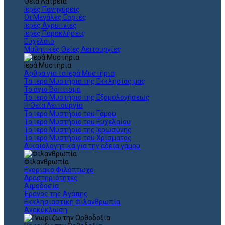
Θεια Λατρεία
Ιερές Πανηγύρεις
Οι Μεγάλες Εορτές
Ιερές Αγρυπνίες
Ιερές Παρακλήσεις
Ευχέλαιο
Μαθητικές Θείες Λειτουργίες
Ιερά Μυστήρια
Άρθρα για τα Ιερά Μυστήρια
Τα ιερά Μυστήρια της Εκκλησίας μας
Το άγιο Βάπτισμα
Το ιερό Μυστήριο της Εξομολογήσεως
Η Θεία Λειτουργία
Το ιερό Μυστήριο του Γάμου
Το ιερό Μυστήριο του Ευχελαίου
Το ιερό Μυστήριο της Ιερωσύνης
Το ιερό Μυστήριο του Χρίσματος
Δικαιολογητικά για την άδεια γάμου
Φιλανθρωπία
Ενοριακό Φιλόπτωχο
Δραστηριότητες
Αιμοδοσία
Έρανος της Αγάπης
Εκκλησιαστική Φιλανθρωπία
Ανακύκλωση