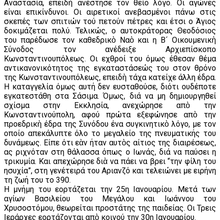
Αναστασία, επειδὴ ανέστησε τον θείο λόγο. Οι αγώνες
είναι επικίνδυνοι. Οι αιρετικοί ανεβασμένοι πάνω στις
σκεπές των σπιτιών τού πετούν πέτρες και έτσι ο Άγιος
δοκιμάζεται πολύ. Τελικώς, ο αυτοκράτορας Θεοδόσιος
του παρέδωσε τον καθεδρικὸ Ναὸ και η Β´ Οικουμενικὴ
Σύνοδος τον ανέδειξε Αρχιεπίσκοπο
Κωνσταντινουπόλεως. Οι εχθροί του όμως έθεσαν θέμα
αντικανονικότητος της εγκαταστάσεώς του στον θρόνο
της Κωνσταντινουπόλεως, επειδὴ τάχα κατείχε άλλη έδρα.
Η καταγγελία όμως αυτή δεν ευσταθούσε, διότι ουδέποτε
εγκατεστάθη στα Σάσιμα. Όμως, διά να μη δημιουργηθεί
σχίσμα στην Εκκλησία, ανεχώρησε απὸ την
Κωνσταντινούπολη, αφού πρώτα εξεφώνησε απὸ την
προεδρικὴ έδρα της Συνόδου ένα συγκινητικὸ λόγο, με τον
οποίο απεκάλυπτε όλο το μεγαλείο της πνευματικής του
δυνάμεως. Είπε ότι εὰν ήταν αυτὸς αίτιος της διαιρέσεως,
ας ριχνόταν στη θάλασσα όπως ο Ιωνάς, διά να παύσει η
τρικυμία. Και απεχώρησε διὰ να πάει να βρει “την φίλη του
ησυχία”, στη γενέτειρά του Αριανζό και τελειώνει με ειρήνη
τη ζωή του το 390.
Η μνήμη του εορτάζεται την 25η Ιανουαρίου. Μετά των
αγίων Βασιλείου του Μεγάλου και Ιωάννου του
Χρυσοστόμου, θεωρείται προστάτης της παιδείας. Οι Τρεις
Ιεράρχες εορτάζονται απὸ κοινού την 30η Ιανουαρίου.