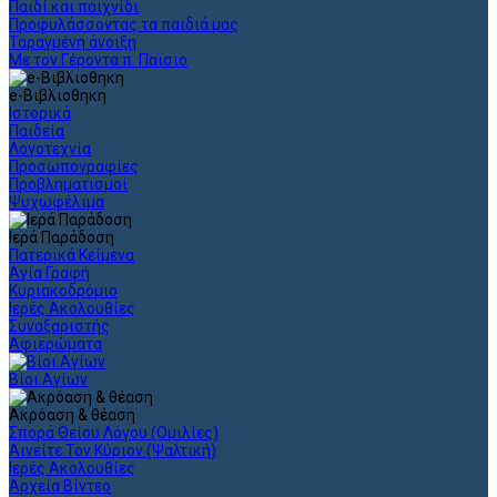
Παιδί και παιχνίδι
Προφυλάσσοντας τα παιδιά μας
Ταραγμένη άνοιξη
Με τον Γέροντα π. Παϊσιο
e-Βιβλιοθηκη
Ιστορικά
Παιδεία
Λογοτεχνία
Προσωπογραφίες
Προβληματισμοί
Ψυχωφέλιμα
Ιερά Παράδοση
Πατερικά Κείμενα
Αγία Γραφή
Κυριακοδρόμιο
Ιερές Ακολουθίες
Συναξαριστής
Αφιερώματα
Βίοι Αγίων
Ακρόαση & θέαση
Σπορά Θείου Λόγου (Ομιλίες)
Αινείτε Τον Κύριον (Ψαλτική)
Ιερές Ακολουθίες
Αρχεία Βίντεο