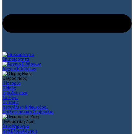
Επικαιρότητα
Αρχείο Ειδήσεων
Ο Ιερός Ναός
Η Ιστορία
Ο Ναός
Ιερά Λείψανα
Τα Έργα
Οι Ιερείς
Ιεροψάλτες & Νεωκόροι
Εκκλησιαστικό Συμβούλιο
Πνευματική Ζωή
Θείο Κήρυγμα
Ιερά Εξομολόγηση