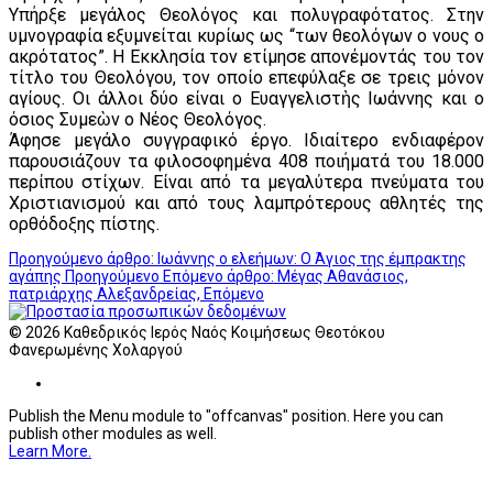
Υπήρξε μεγάλος Θεολόγος και πολυγραφότατος. Στην
υμνογραφία εξυμνείται κυρίως ως “των θεολόγων ο νους ο
ακρότατος”. Η Εκκλησία τον ετίμησε απονέμοντάς του τον
τίτλο του Θεολόγου, τον οποίο επεφύλαξε σε τρεις μόνον
αγίους. Οι άλλοι δύο είναι ο Ευαγγελιστὴς Ιωάννης και ο
όσιος Συμεὼν ο Νέος Θεολόγος.
Άφησε μεγάλο συγγραφικό έργο. Ιδιαίτερο ενδιαφέρον
παρουσιάζουν τα φιλοσοφημένα 408 ποιήματά του 18.000
περίπου στίχων. Είναι από τα μεγαλύτερα πνεύματα του
Χριστιανισμού και από τους λαμπρότερους αθλητές της
ορθόδοξης πίστης.
Προηγούμενο άρθρο: Ιωάννης ο ελεήμων: Ο Άγιος της έμπρακτης
αγάπης
Προηγούμενο
Επόμενο άρθρο: Μέγας Αθανάσιος,
πατριάρχης Αλεξανδρείας,
Επόμενο
© 2026 Καθεδρικός Ιερός Ναός Κοιμήσεως Θεοτόκου
Φανερωμένης Χολαργού
Publish the Menu module to "offcanvas" position. Here you can
publish other modules as well.
Learn More.