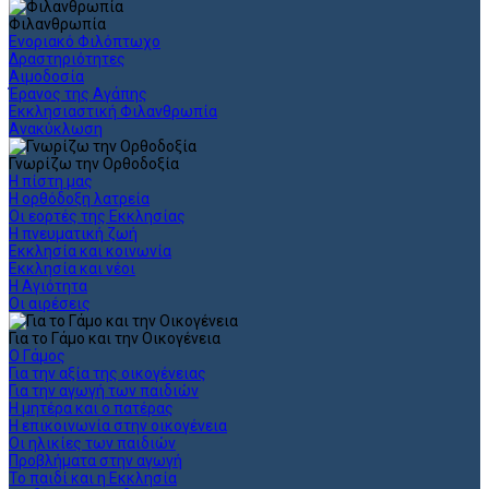
Φιλανθρωπία
Ενοριακό Φιλόπτωχο
Δραστηριότητες
Αιμοδοσία
Έρανος της Αγάπης
Εκκλησιαστική Φιλανθρωπία
Ανακύκλωση
Γνωρίζω την Ορθοδοξία
Η πίστη μας
Η ορθόδοξη λατρεία
Οι εορτές της Εκκλησίας
Η πνευματική ζωή
Εκκλησία και κοινωνία
Εκκλησία και νέοι
Η Αγιότητα
Οι αιρέσεις
Για το Γάμο και την Οικογένεια
Ο Γάμος
Για την αξία της οικογένειας
Για την αγωγή των παιδιών
Η μητέρα και ο πατέρας
Η επικοινωνία στην οικογένεια
Οι ηλικίες των παιδιών
Προβλήματα στην αγωγή
Το παιδί και η Εκκλησία