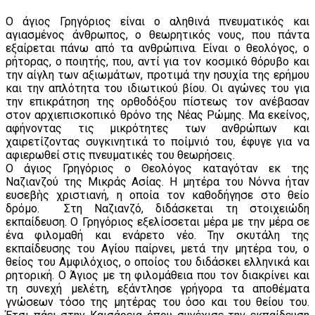
Ο άγιος Γρηγόριος είναι ο αληθινά πνευματικός και
αγιασμένος άνθρωπος, ο θεωρητικός νους, που πάντα
εξαίρεται πάνω από τα ανθρώπινα. Είναι ο θεολόγος, ο
ρήτορας, ο ποιητής, που, αντί για τον κοσμικό θόρυβο και
την αίγλη των αξιωμάτων, προτιμά την ησυχία της ερήμου
και την απλότητα του ιδιωτικού βίου. Οι αγώνες του για
την επικράτηση της ορθοδόξου πίστεως τον ανέβασαν
στον αρχιεπισκοπικό θρόνο της Νέας Ρώμης. Μα εκείνος,
αφήνοντας τις μικρότητες των ανθρώπων και
χαιρετίζοντας συγκινητικά το ποίμνιό του, έφυγε για να
αφιερωθεί στις πνευματικές του θεωρήσεις.
Ο άγιος Γρηγόριος ο Θεολόγος καταγόταν εκ της
Ναζιανζού της Μικράς Ασίας. Η μητέρα του Νόννα ήταν
ευσεβὴς χριστιανή, η οποία τον καθοδήγησε στο θείο
δρόμο. Στη Ναζιανζό, διδάσκεται τη στοιχειώδη
εκπαίδευση. Ο Γρηγόριος εξελίσσεται μέρα με την μέρα σε
ένα φιλομαθή και ενάρετο νέο. Την σκυτάλη της
εκπαίδευσης του Αγίου παίρνει, μετά την μητέρα του, ο
θείος του Αμφιλόχιος, ο οποίος του διδάσκει ελληνικά και
ρητορική. Ο Άγιος με τη φιλομάθεια που τον διακρίνει και
τη συνεχή μελέτη, εξάντλησε γρήγορα τα αποθέματα
γνώσεων τόσο της μητέρας του όσο και του θείου του.