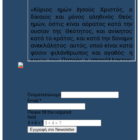
Όνοματεπώνυμο
Email
*
Please fill the required
field.
3 + 4 = ?
Εγγραφή στο Newsletter