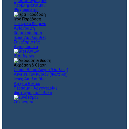
Προσωπογραφίες
Προβληματισμοί
Ψυχωφέλιμα
Ιερά Παράδοση
Πατερικά Κείμενα
Αγία Γραφή
Κυριακοδρόμιο
Ιερές Ακολουθίες
Συναξαριστής
Αφιερώματα
Βίοι Αγίων
Ακρόαση & θέαση
Σπορά Θείου Λόγου (Ομιλίες)
Αινείτε Τον Κύριον (Ψαλτική)
Ιερές Ακολουθίες
Αρχεία Βίντεο
Πέρασμα - Αρχονταρίκι
Φωτογραφικό υλικό
Σύνδεσμοι