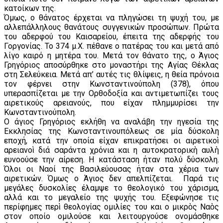
κατοίκων της.
Όμως, ο θάνατος έρχεται να πληγώσει τη ψυχή του, με
αλλεπάλληλους θανάτους συγγενικών προσώπων. Πρώτα
του αδερφού του Καισαρείου, έπειτα της αδερφής του
Γοργονίας. Το 374 μ.Χ. πέθανε ο πατέρας του και μετά από
λίγο καιρό η μητέρα του. Μετά τον θάνατο της, ο Άγιος
Γρηγόριος αποσύρθηκε στο μοναστήρι της Αγίας Θέκλας
στη Σελεύκεια. Μετά απ’ αυτές τις θλίψεις, η θεία πρόνοια
τον φέρνει στην Κωνσταντινούπολη (378), όπου
υπερασπίζεται με την Ορθοδοξία και αντιμετωπίζει τους
αιρετικούς αρειανούς, που είχαν πλημμυρίσει την
Κωνσταντινούπολη.
Ο άγιος Γρηγόριος εκλήθη να αναλάβη την ηγεσία της
Εκκλησίας της Κωνσταντινουπόλεως σε μία δύσκολη
εποχή, κατά την οποία είχαν επικρατήσει οι αιρετικοὶ
αρειανοὶ διά σαράντα χρόνια και η αυτοκρατορικὴ αυλὴ
ευνοούσε την αίρεση. Η κατάσταση ήταν πολύ δύσκολη.
Όλοι οι Ναοί της Βασιλεύουσας ήταν στα χέρια των
αιρετικών. Όμως ο Άγιος δεν απελπίζεται. Παρά τις
μεγάλες δυσκολίες έλαμψε το θεολογικό του χάρισμα,
αλλά και το μεγαλείο της ψυχής του. Εξεφώνησε τις
περίφημες περὶ θεολογίας ομιλίες του και ο μικρὸς Ναὸς
στον οποίο ομιλούσε και λειτουργούσε ονομάσθηκε