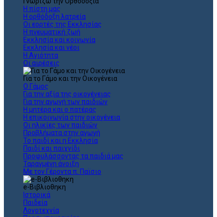
Γνωρίζω την Ορθοδοξία
Η πίστη μας
Η ορθόδοξη λατρεία
Οι εορτές της Εκκλησίας
Η πνευματική ζωή
Εκκλησία και κοινωνία
Εκκλησία και νέοι
Η Αγιότητα
Οι αιρέσεις
Για το Γάμο και την Οικογένεια
Ο Γάμος
Για την αξία της οικογένειας
Για την αγωγή των παιδιών
Η μητέρα και ο πατέρας
Η επικοινωνία στην οικογένεια
Οι ηλικίες των παιδιών
Προβλήματα στην αγωγή
Το παιδί και η Εκκλησία
Παιδί και παιχνίδι
Προφυλάσσοντας τα παιδιά μας
Ταραγμένη άνοιξη
Με τον Γέροντα π. Παϊσιο
e-Βιβλιοθηκη
Ιστορικά
Παιδεία
Λογοτεχνία