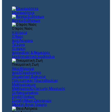
Επικαιρότητα
Αρχείο Ειδήσεων
Ο Ιερός Ναός
Η Ιστορία
Ο Ναός
Ιερά Λείψανα
Τα Έργα
Οι Ιερείς
Ιεροψάλτες & Νεωκόροι
Εκκλησιαστικό Συμβούλιο
Πνευματική Ζωή
Θείο Κήρυγμα
Ιερά Εξομολόγηση
Ποιμαντική Διακονία
Πολιτιστικές Πρωτοβουλίες
Μαθηματάριον
Μαθήματα Βυζαντινής Μουσικής
Οι Κεκοιμημένοι
Σχολή Γονέων
Σύναξη Νέων Ζευγαριών
Μελέτη Αγίας Γραφής