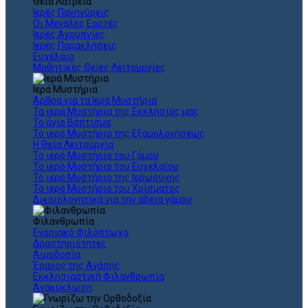
Θεια Λατρεία
Ιερές Πανηγύρεις
Οι Μεγάλες Εορτές
Ιερές Αγρυπνίες
Ιερές Παρακλήσεις
Ευχέλαιο
Μαθητικές Θείες Λειτουργίες
Ιερά Μυστήρια
Άρθρα για τα Ιερά Μυστήρια
Τα ιερά Μυστήρια της Εκκλησίας μας
Το άγιο Βάπτισμα
Το ιερό Μυστήριο της Εξομολογήσεως
Η Θεία Λειτουργία
Το ιερό Μυστήριο του Γάμου
Το ιερό Μυστήριο του Ευχελαίου
Το ιερό Μυστήριο της Ιερωσύνης
Το ιερό Μυστήριο του Χρίσματος
Δικαιολογητικά για την άδεια γάμου
Φιλανθρωπία
Ενοριακό Φιλόπτωχο
Δραστηριότητες
Αιμοδοσία
Έρανος της Αγάπης
Εκκλησιαστική Φιλανθρωπία
Ανακύκλωση