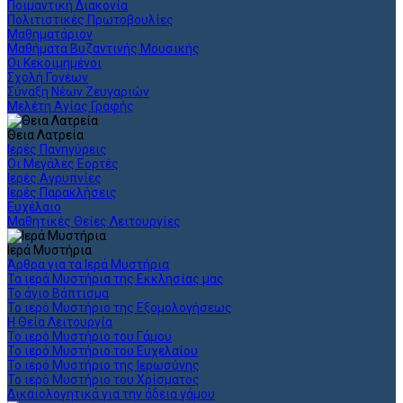
Ποιμαντική Διακονία
Πολιτιστικές Πρωτοβουλίες
Μαθηματάριον
Μαθήματα Βυζαντινής Μουσικής
Οι Κεκοιμημένοι
Σχολή Γονέων
Σύναξη Νέων Ζευγαριών
Μελέτη Αγίας Γραφής
Θεια Λατρεία
Ιερές Πανηγύρεις
Οι Μεγάλες Εορτές
Ιερές Αγρυπνίες
Ιερές Παρακλήσεις
Ευχέλαιο
Μαθητικές Θείες Λειτουργίες
Ιερά Μυστήρια
Άρθρα για τα Ιερά Μυστήρια
Τα ιερά Μυστήρια της Εκκλησίας μας
Το άγιο Βάπτισμα
Το ιερό Μυστήριο της Εξομολογήσεως
Η Θεία Λειτουργία
Το ιερό Μυστήριο του Γάμου
Το ιερό Μυστήριο του Ευχελαίου
Το ιερό Μυστήριο της Ιερωσύνης
Το ιερό Μυστήριο του Χρίσματος
Δικαιολογητικά για την άδεια γάμου