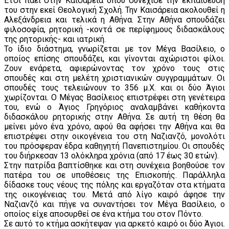
Έτσι πάει στην Καισάρεια όπου συνέχισε την εκπαίδευση
του στην εκεί Θεολογική Σχολή. Την Καισάρεια ακολουθεί η
Αλεξάνδρεια και τελικά η Αθήνα. Στην Αθήνα σπουδάζει
φιλοσοφία, ρητορική -κοντά σε περίφημους διδασκάλους
της ρητορικής- και ιατρική.
Το ίδιο διάστημα, γνωρίζεται με τον Μέγα Βασίλειο, ο
οποίος επίσης σπουδάζει, και γίνονται αχώριστοι φίλοι.
Ζουν ενάρετα, αφιερώνοντας τον χρόνο τους στις
σπουδές και στη μελέτη χριστιανικών συγγραμμάτων. Οι
σπουδές τους τελειώνουν το 356 μ.Χ. και οι δύο Άγιοι
χωρίζονται. Ο Μέγας Βασίλειος επιστρέφει στη γενέτειρα
του, ενώ ο Άγιος Γρηγόριος αναλαμβάνει καθήκοντα
διδασκάλου ρητορικής στην Αθήνα. Σε αυτή τη θέση θα
μείνει μόνο ένα χρόνο, αφού θα αφήσει την Αθήνα και θα
επιστρέψει στην οικογένεια του στη Ναζιανζό, μονολότι
του πρόσφεραν έδρα καθηγητή Πανεπιστημίου. Οι σπουδές
του διήρκεσαν 13 ολόκληρα χρόνια (από 17 έως 30 ετών).
Στην πατρίδα βαπτίσθηκε και στη συνέχεια βοηθούσε τον
πατέρα του σε υποθέσεις της Επισκοπής. Παράλληλα
δίδασκε τους νέους της πόλης και εργαζόταν στα κτήματα
της οικογένειας του. Μετά από λίγο καιρό άφησε την
Ναζιανζό και πήγε να συναντήσει τον Μέγα Βασίλειο, ο
οποίος είχε αποσυρθεί σε ένα κτήμα του στον Πόντο.
Σε αυτό το κτήμα ασκήτεψαν για αρκετό καιρό οι δύο Άγιοι.