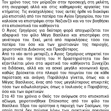
Τον χρόνο τους τον μοίραζαν στην προσευχή, στη μελέτη,
στη συγγραφή αλλά και στις καθημερινές εργασίες του
κτήματος. Τις ενασχολήσεις τους αυτές ήρθε να διακόψει
μία επιστολή από τον πατέρα του Αγίου Γρηγορίου, που τον
καλούσε να επιστρέψει στην Ναζιανζό και να τον βοηθήσει
στα επισκοπικά του καθήκοντα.
Ο Άγιος Γρηγόριος για δεύτερη φορά αποχωρίζεται τον
αδερφικό του φίλο Μέγα Βασίλειο και επιστρέφει στη
γενέτειρα του. Εκεί, μετά από παρακλήσεις τόσο του
πατέρα του όσο και των χριστιανών της περιοχής,
χειροτονείται Διάκονος και Πρεσβύτερος.
Από το νέο αυτό μετερίζι, ο Άγιος Γρηγόριος υπηρετεί τον
Χριστό και την πίστη του. Η δραστηριότητα του δεν
εξαντλείται μόνο στα ιερατικά του καθήκοντα. Συνεχίζει
να διδάσκει, αλλά και να ασκεί μεγάλο κοινωνικό έργο,
καθώς βρίσκεται στο πλευρό του ποιμνίου του σε κάθε
περίσταση και ανάγκη. Παράλληλα γίνεται, όπως και ο
Μέγας Βασίλειος, ένας από τους μεγαλύτερους επικριτές
τόσο των ειδωλολατρών, όπως ο Ιουλιανός ο Παραβάτης,
όσο και των αιρετικών.
Στα 43 του χρόνια ο Θεός τον ανύψωσε στο επισκοπικό
αξίωμα, χειροτονήθηκε Επίσκοπος από τον φίλο του
Βασίλειο. Έδρα του ορίστηκε η περιοχή των Σασίμων, την
οποία ποτέ δεν ποίμανε λόγω των αιρετικών αρειανών