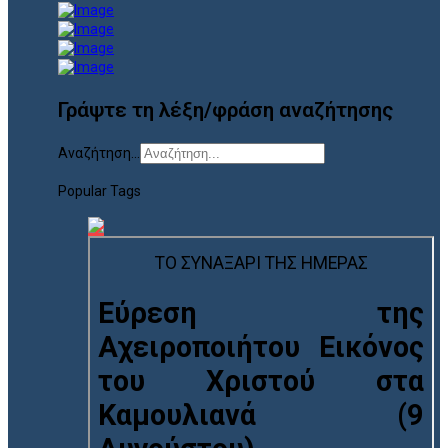
Γράψτε τη λέξη/φράση αναζήτησης
Αναζήτηση...
Popular Tags