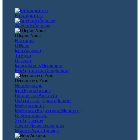
Επικαιρότητα
Αρχείο Ειδήσεων
Ο Ιερός Ναός
Η Ιστορία
Ο Ναός
Ιερά Λείψανα
Τα Έργα
Οι Ιερείς
Ιεροψάλτες & Νεωκόροι
Εκκλησιαστικό Συμβούλιο
Πνευματική Ζωή
Θείο Κήρυγμα
Ιερά Εξομολόγηση
Ποιμαντική Διακονία
Πολιτιστικές Πρωτοβουλίες
Μαθηματάριον
Μαθήματα Βυζαντινής Μουσικής
Οι Κεκοιμημένοι
Σχολή Γονέων
Σύναξη Νέων Ζευγαριών
Μελέτη Αγίας Γραφής