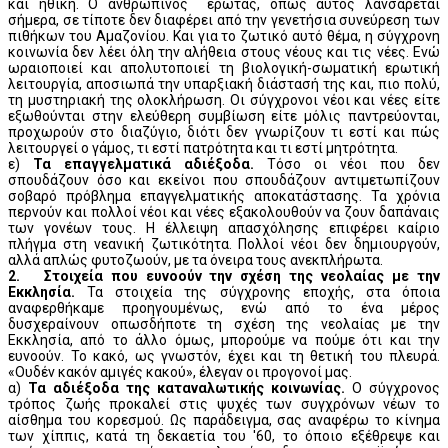
και ηθική. Ο ανθρώπινος έρωτας, όπως αυτός λανσάρεται
σήμερα, σε τίποτε δεν διαφέρει από την γενετήσια συνεύρεση των
πιθήκων του Αμαζονίου. Και για το ζωτικό αυτό θέμα, η σύγχρονη
κοινωνία δεν λέει όλη την αλήθεια στους νέους και τις νέες. Ενώ
ωραιοποιεί και απολυτοποιεί τη βιολογική-σωματική ερωτική
λειτουργία, αποσιωπά την υπαρξιακή διάστασή της και, πιο πολύ,
τη μυστηριακή της ολοκλήρωση. Οι σύγχρονοι νέοι και νέες είτε
εξωθούνται στην ελεύθερη συμβίωση είτε μόλις παντρεύονται,
προχωρούν στο διαζύγιο, διότι δεν γνωρίζουν τι εστί και πώς
λειτουργεί ο γάμος, τι εστί πατρότητα και τι εστί μητρότητα.
ε)
Τα επαγγελματικά αδιέξοδα.
Τόσο οι νέοι που δεν
σπουδάζουν όσο και εκείνοι που σπουδάζουν αντιμετωπίζουν
σοβαρό πρόβλημα επαγγελματικής αποκατάστασης. Τα χρόνια
περνούν και πολλοί νέοι και νέες εξακολουθούν να ζουν δαπάναις
των γονέων τους. Η έλλειψη απασχόλησης επιφέρει καίριο
πλήγμα στη νεανική ζωτικότητα. Πολλοί νέοι δεν δημιουργούν,
αλλά απλώς φυτοζωούν, με τα όνειρα τους ανεκπλήρωτα.
2. Στοιχεία που ευνοούν την σχέση της νεολαίας με την
Εκκλησία.
Τα στοιχεία της σύγχρονης εποχής, στα όποια
αναφερθήκαμε προηγουμένως, ενώ από το ένα μέρος
δυσχεραίνουν οπωσδήποτε τη σχέση της νεολαίας με την
Εκκλησία, από το άλλο όμως, μπορούμε να πούμε ότι και την
ευνοούν. Το κακό, ως γνωστόν, έχει και τη θετική του πλευρά.
«Ουδέν κακόν αμιγές κακού», έλεγαν οι προγονοί μας.
α)
Τα αδιέξοδα της καταναλωτικής κοινωνίας.
Ο σύγχρονος
τρόπος ζωής προκαλεί στις ψυχές των συγχρόνων νέων το
αίσθημα του κορεσμού. Ως παράδειγμα, σας αναφέρω το κίνημα
των χίππις, κατά τη δεκαετία του '60, το όποιο εξέθρεψε και