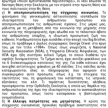
ερώτημα «ποιόν εμπιστεύεσθε περισσότερο;», οι νέοι έδωσαν τη
δεύτερη θέση στην Εκκλησία, με τον στρατό στην πρώτη θέση και
τους πολιτικούς στην 8η θέση.
γ)
Η αποπροσωποποίηση της σύγχρονης κοινωνίας.
Το
φαινόμενο της γενικευμένης αστικοποίησης ισοπέδωσε την
ιδιαιτερότητα του ανθρωπίνου προσώπου και
αποπροσωποποίησε τις ανθρώπινες σχέσεις. Στις μέρες μας,
μάλιστα, με τη μετάβαση από την κοινωνία της μηχανής στην
κοινωνία της πληροφορικής, έχει αλωθεί και το τελευταίο άβατο
της ανθρώπινης ύπαρξης, η ιδιωτική προσωπική ζωή του
καθενός. Η ανθρωπότητα έχει εισέλθει στην εποχή του Big Brother,
όπως το πρόβλεψε ο άγγλος συγγραφεύς George Orwel. στο έργο
του, με τον τίτλο «1984». Όπως ίσως γνωρίζετε, η Nasional
Security Assosiation (ΝSΑ), η Υπηρεσία Εθνικής Ασφαλείας, των
ΗΠΑ έχει ήδη συστήσει ειδικό Τμήμα, το όποιο διαθέτει η/υ
υψηλής δυναμικότητος. Το Τμήμα αυτό, έχει ανοίξει φακέλους για
τα 6 δισεκατομμύρια κατοίκους της γης. Για κάθε κάτοικο έχει
ανοιχθεί αντίστοιχος φάκελος με 40 σελίδες. Στις σελίδες αυτές
καταχωρούνται όλες οι πληροφορίες που αφορούν στο
συγκεκριμένο αυτό πρόσωπο, όπως λ.χ. τα στοιχεία της
ταυτότητος του, τη φορολογική του κατάσταση, τις ιατρικές
εξετάσεις του κλπ. Τι τεράστιες δυνατότητες, αλήθεια,
προσφέρονται στην Ορθόδοξη Εκκλησία, η οποία ως θεμέλιο της
ανθρωπολογίας της έχει την ιδιαιτερότητα και το ανεπανάληπτον
του προσώπου, όπως τούτο καταφάσκει η βαπτισματική
ονοματοδοσία.
δ)
Η έλλειψη πατρότητας και μητρότητας.
Η κρίση της
σύγχρονης οικογένειας προκαλεί πρόβλημα ανεστιότητος στα