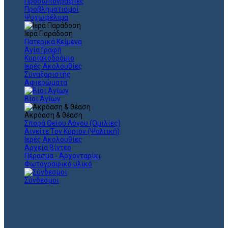
Προσωπογραφίες
Προβληματισμοί
Ψυχωφέλιμα
Ιερά Παράδοση
Πατερικά Κείμενα
Αγία Γραφή
Κυριακοδρόμιο
Ιερές Ακολουθίες
Συναξαριστής
Αφιερώματα
Βίοι Αγίων
Ακρόαση & θέαση
Σπορά Θείου Λόγου (Ομιλίες)
Αινείτε Τον Κύριον (Ψαλτική)
Ιερές Ακολουθίες
Αρχεία Βίντεο
Πέρασμα - Αρχονταρίκι
Φωτογραφικό υλικό
Σύνδεσμοι