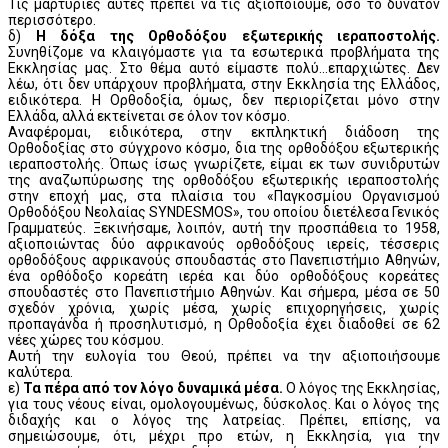
Τις μαρτυρίες αυτές πρέπει να τις αξιοποιούμε, όσο το δυνατόν
περισσότερο.
δ)
Η δόξα της Ορθοδόξου εξωτερικής ιεραποστολής.
Συνηθίζομε να κλαιγόμαστε για τα εσωτερικά προβλήματα της
Εκκλησίας μας. Στο θέμα αυτό είμαστε πολύ...επαρχιώτες. Δεν
λέω, ότι δεν υπάρχουν προβλήματα, στην Εκκλησία της Ελλάδος,
ειδικότερα. Η Ορθοδοξία, όμως, δεν περιορίζεται μόνο στην
Ελλάδα, αλλά εκτείνεται σε όλον τον κόσμο.
Αναφέρομαι, ειδικότερα, στην εκπληκτική διάδοση της
Ορθοδοξίας στο σύγχρονο κόσμο, δια της ορθοδόξου εξωτερικής
ιεραποστολής. Όπως ίσως γνωρίζετε, είμαι εκ των συνιδρυτών
της αναζωπύρωσης της ορθοδόξου εξωτερικής ιεραποστολής
στην εποχή μας, στα πλαίσια του «Παγκοσμίου Οργανισμού
Ορθοδόξου Νεολαίας SYNDESMOS», του οποίου διετέλεσα Γενικός
Γραμματεύς. Ξεκινήσαμε, λοιπόν, αυτή την προσπάθεια το 1958,
αξιοποιώντας δύο αφρικανούς ορθοδόξους ιερείς, τέσσερις
ορθοδόξους αφρικανούς σπουδαστάς στο Πανεπιστήμιο Αθηνών,
ένα ορθόδοξο κορεάτη ιερέα και δύο ορθοδόξους κορεάτες
σπουδαστές στο Πανεπιστήμιο Αθηνών. Και σήμερα, μέσα σε 50
σχεδόν χρόνια, χωρίς μέσα, χωρίς επιχορηγήσεις, χωρίς
προπαγάνδα ή προσηλυτισμό, η Ορθοδοξία έχει διαδοθεί σε 62
νέες χώρες του κόσμου.
Αυτή την ευλογία του Θεού, πρέπει να την αξιοποιήσουμε
καλύτερα.
ε)
Τα πέρα από τον λόγο δυναμικά μέσα.
Ο λόγος της Εκκλησίας,
για τους νέους είναι, ομολογουμένως, δύσκολος. Και ο λόγος της
διδαχής και ο λόγος της λατρείας. Πρέπει, επίσης, να
σημειώσουμε, ότι, μέχρι προ ετών, η Εκκλησία, για την