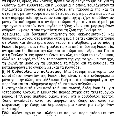
να είμαστε, όμως, ειλικρινείς, πρέπει να ομολογήσουμε, ότι για τη
«λάσπη» αυτή ευθύνεται και η Εκκλησία, η οποία, τουλάχιστον τα
παλαιότερα χρόνια, είχε εγκλωβίσει την παρουσία της και τη
σχέση της με τον κόσμο στις κηδείες και τα μνημόσυνα, καθώς και
στην παρερμηνεία της εννοίας «σωτηρία της ψυχής», αποδίδοντας
μανιχαϊστική σημασία στον όρο «σώμα». Η ρετσινιά αυτή μαζί με
την αγνοία κρατούν ένα μεγάλο πλήθος νέων και μορφωμένων
ανθρώπων μακριά από την πίστη και τη ζωή της Εκκλησίας.
Χρειάζεται μία δυναμική απάντηση του εκκλησιαστικού και
θεολογικού λόγου, στο μεγάλο αυτό ψέμα. Πρέπει κάποτε να πούμε
σε όλους και ιδιαίτερα στους νέους την αλήθεια, για το πώς η
Εκκλησία μας, σε αντίθεση, μάλιστα, και από τη δυτική Εκκλησία,
αντιμετωπίζει θετικά την ύλη και το σώμα του ανθρώπου. Για το
ότι η Εκκλησία μας προσλαμβάνει την ύλη, το σώμα του ανθρώπου,
αλλά και το νερό, το ξύλο, τα προϊόντα της γης, το χρώμα, τον ήχο,
τη φωνή, τη μουσική, τη θάλασσα, τα πάντα και τα καθαιρεί, τα
μεταμορφώνει, τα ανακαινίζει και τα εξαγιάζει,
β)
Η Ορθοδοξία ως πολιτισμός.
Μια δεύτερη κατηγορία που
εκτοξεύεται εναντίον της Εκκλησίας είναι, το ότι ενδιαφέρεται
μόνο για την άλλη, την μέλλουσα ζωή και ότι αδιαφορεί για την
παρούσα και τα καθημερινά προβλήματα των ανθρώπων.
Η κατηγορία αυτή είναι κατά το ήμισυ σωστή, δεδομένου ότι, για
ιστορικούς λόγους, η Εκκλησία περιορίστηκε στο τελετουργικό
μέρος. Η πλήρης αλήθεια, όμως, είναι, ότι ο ορθόδοξος τρόπος
ζωής αγκαλιάζει όλες τις μορφές της ζωής και όλες τις
εκφάνσεις της ζωής και δημιουργεί μια καινότητα ζωής, έναν
πολιτισμό.
Εδώ πλέον έχομε να μιλήσουμε και να παρουσιάσουμε τον