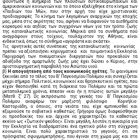
φούντωσε η ευημερία των πλουσίων δυτικοευρωπαϊκών και
αμερικανικών κοινωνιών και το όποιο εξελίχθηκε στο κίνημα των
«Παιδιών του Μώ», που στην αρχή του είχε χριστιανικές
προδιαγραφές. Το κίνημα των λεγομένων αναρχικών της εποχής
μας, μέσα στις ακρότητες του, αφήνει να διαφανούν τα αισθήματα
κορεσμού και αηδίας των συγχρόνων νέων για τον τρόπο ζωής
της καταναλωτικής κοινωνίας. Μερικά από τα συνθήματα πού
αναγράφουν στους τοίχους, τουλάχιστον της Αθήνας, είναι
ενδεικτικά, όπως το σύνθημα «αγοράστε και σκάστε».
Τις αρνητικές αυτές συνέπειες της καταναλωτικής κοινωνίας
πρέπει να αξιοποιήσει κηρυγματικά και ποιμαντικά η Εκκλησία.
Περιγραφή των πνευματικών διεργασιών που προκαλούν τα
αδιέξοδα της αμαρτωλής ζωής μας έχει δώσει ο Κύριος, στην
αριστουργηματική παραβολή του Ασώτου υιού.
β)
Η απογοήτευση από τους κοινωνικούς ηγέτες.
Το φαινόμενο
ξεκινάει από το τέλος του Β' Παγκοσμίου Πολέμου και συνεχίζεται
μέχρι σήμερα. Πολιτικοί, κοινωνικοί και θρησκευτικοί ηγέτες, που
είχαν θεοποιηθεί κατά τη διάρκεια του Πολέμου και τα πρώτα
μεταπολεμικά χρόνια, έπεσαν «και ήν η πτώσις αυτών μεγάλη»
(Ματθ. ζ' 27). Ως εκπρόσωπο της γενεάς του Β' Παγκοσμίου
Πολέμου αναφέρω τον μαρξιστή φιλόσοφο Κορνήλιο
Καστοριάδη, ο όποιος, στα νειάτα του, είχε εμπνευσθεί και
εξυμνούσε το σοβιετικό καθεστώς. Γρήγορα όμως διαψεύσθηκαν
οι προσδοκίες του και άρχισε να χαρακτηρίζει το καθεστώς
εκείνο ως «ζωτικόν ψεύδος». Είναι μεγάλη, λοιπόν, η ευκαιρία για
την Εκκλησία να διαδραματίσει ένα ηγετικό ρόλο στη σύγχρονη
κοινωνία. Είναι πολύ χαρακτηριστικό το γεγονός, ότι σε
πρόσφατες σφυγμομετρήσεις, που έγιναν στη χώρα μας και στο