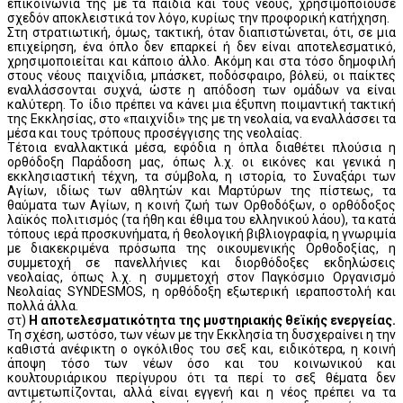
επικοινωνία της με τα παιδιά και τους νέους, χρησιμοποιούσε
σχεδόν αποκλειστικά τον λόγο, κυρίως την προφορική κατήχηση.
Στη στρατιωτική, όμως, τακτική, όταν διαπιστώνεται, ότι, σε μια
επιχείρηση, ένα όπλο δεν επαρκεί ή δεν είναι αποτελεσματικό,
χρησιμοποιείται και κάποιο άλλο. Ακόμη και στα τόσο δημοφιλή
στους νέους παιχνίδια, μπάσκετ, ποδόσφαιρο, βόλεϋ, οι παίκτες
εναλλάσσονται συχνά, ώστε η απόδοση των ομάδων να είναι
καλύτερη. Το ίδιο πρέπει να κάνει μια έξυπνη ποιμαντική τακτική
της Εκκλησίας, στο «παιχνίδι» της με τη νεολαία, να εναλλάσσει τα
μέσα και τους τρόπους προσέγγισης της νεολαίας.
Τέτοια εναλλακτικά μέσα, εφόδια η όπλα διαθέτει πλούσια η
ορθόδοξη Παράδοση μας, όπως λ.χ. οι εικόνες και γενικά η
εκκλησιαστική τέχνη, τα σύμβολα, η ιστορία, το Συναξάρι των
Αγίων, ιδίως των αθλητών και Μαρτύρων της πίστεως, τα
θαύματα των Αγίων, η κοινή ζωή των Ορθοδόξων, ο ορθόδοξος
λαϊκός πολιτισμός (τα ήθη και έθιμα του ελληνικού λάου), τα κατά
τόπους ιερά προσκυνήματα, ή θεολογική βιβλιογραφία, η γνωριμία
με διακεκριμένα πρόσωπα της οικουμενικής Ορθοδοξίας, η
συμμετοχή σε πανελλήνιες και διορθόδοξες εκδηλώσεις
νεολαίας, όπως λ.χ. η συμμετοχή στον Παγκόσμιο Οργανισμό
Νεολαίας SYNDESMOS, η ορθόδοξη εξωτερική ιεραποστολή και
πολλά άλλα.
στ)
Η αποτελεσματικότητα της μυστηριακής θεϊκής ενεργείας.
Τη σχέση, ωστόσο, των νέων με την Εκκλησία τη δυσχεραίνει η την
καθιστά ανέφικτη ο ογκόλιθος του σεξ και, ειδικότερα, η κοινή
άποψη τόσο των νέων όσο και του κοινωνικού και
κουλτουριάρικου περίγυρου ότι τα περί το σεξ θέματα δεν
αντιμετωπίζονται, αλλά είναι εγγενή και η νέος πρέπει να τα