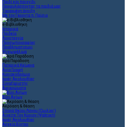
Παιδί και παιχνίδι
Προφυλάσσοντας τα παιδιά μας
Ταραγμένη άνοιξη
Με τον Γέροντα π. Παϊσιο
e-Βιβλιοθηκη
Ιστορικά
Παιδεία
Λογοτεχνία
Προσωπογραφίες
Προβληματισμοί
Ψυχωφέλιμα
Ιερά Παράδοση
Πατερικά Κείμενα
Αγία Γραφή
Κυριακοδρόμιο
Ιερές Ακολουθίες
Συναξαριστής
Αφιερώματα
Βίοι Αγίων
Ακρόαση & θέαση
Σπορά Θείου Λόγου (Ομιλίες)
Αινείτε Τον Κύριον (Ψαλτική)
Ιερές Ακολουθίες
Αρχεία Βίντεο