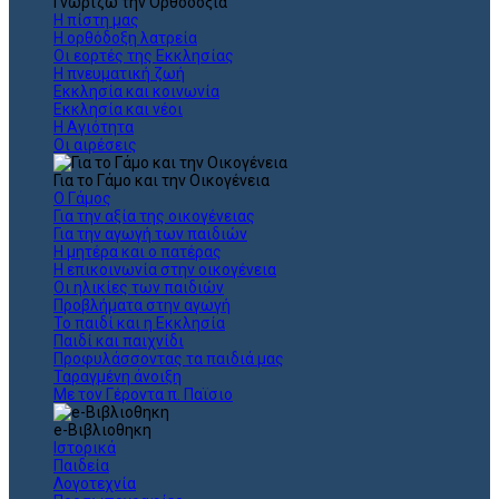
Γνωρίζω την Ορθοδοξία
Η πίστη μας
Η ορθόδοξη λατρεία
Οι εορτές της Εκκλησίας
Η πνευματική ζωή
Εκκλησία και κοινωνία
Εκκλησία και νέοι
Η Αγιότητα
Οι αιρέσεις
Για το Γάμο και την Οικογένεια
Ο Γάμος
Για την αξία της οικογένειας
Για την αγωγή των παιδιών
Η μητέρα και ο πατέρας
Η επικοινωνία στην οικογένεια
Οι ηλικίες των παιδιών
Προβλήματα στην αγωγή
Το παιδί και η Εκκλησία
Παιδί και παιχνίδι
Προφυλάσσοντας τα παιδιά μας
Ταραγμένη άνοιξη
Με τον Γέροντα π. Παϊσιο
e-Βιβλιοθηκη
Ιστορικά
Παιδεία
Λογοτεχνία