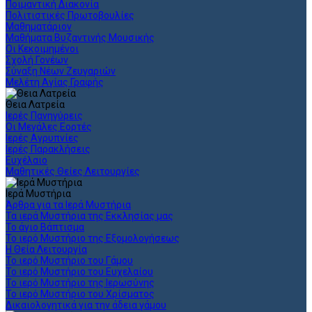
Ποιμαντική Διακονία
Πολιτιστικές Πρωτοβουλίες
Μαθηματάριον
Μαθήματα Βυζαντινής Μουσικής
Οι Κεκοιμημένοι
Σχολή Γονέων
Σύναξη Νέων Ζευγαριών
Μελέτη Αγίας Γραφής
Θεια Λατρεία
Ιερές Πανηγύρεις
Οι Μεγάλες Εορτές
Ιερές Αγρυπνίες
Ιερές Παρακλήσεις
Ευχέλαιο
Μαθητικές Θείες Λειτουργίες
Ιερά Μυστήρια
Άρθρα για τα Ιερά Μυστήρια
Τα ιερά Μυστήρια της Εκκλησίας μας
Το άγιο Βάπτισμα
Το ιερό Μυστήριο της Εξομολογήσεως
Η Θεία Λειτουργία
Το ιερό Μυστήριο του Γάμου
Το ιερό Μυστήριο του Ευχελαίου
Το ιερό Μυστήριο της Ιερωσύνης
Το ιερό Μυστήριο του Χρίσματος
Δικαιολογητικά για την άδεια γάμου