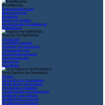
Φιλανθρωπία
Ενοριακό Φιλόπτωχο
Δραστηριότητες
Αιμοδοσία
Έρανος της Αγάπης
Εκκλησιαστική Φιλανθρωπία
Ανακύκλωση
Γνωρίζω την Ορθοδοξία
Η πίστη μας
Η ορθόδοξη λατρεία
Οι εορτές της Εκκλησίας
Η πνευματική ζωή
Εκκλησία και κοινωνία
Εκκλησία και νέοι
Η Αγιότητα
Οι αιρέσεις
Για το Γάμο και την Οικογένεια
Ο Γάμος
Για την αξία της οικογένειας
Για την αγωγή των παιδιών
Η μητέρα και ο πατέρας
Η επικοινωνία στην οικογένεια
Οι ηλικίες των παιδιών
Προβλήματα στην αγωγή
Το παιδί και η Εκκλησία