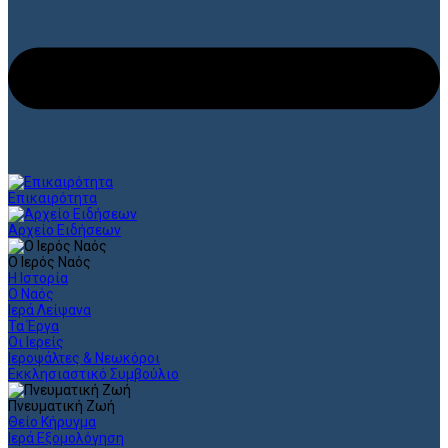
Επικαιρότητα
Αρχείο Ειδήσεων
Ο Ιερός Ναός
Η Ιστορία
Ο Ναός
Ιερά Λείψανα
Τα Έργα
Οι Ιερείς
Ιεροψάλτες & Νεωκόροι
Εκκλησιαστικό Συμβούλιο
Πνευματική Ζωή
Θείο Κήρυγμα
Ιερά Εξομολόγηση