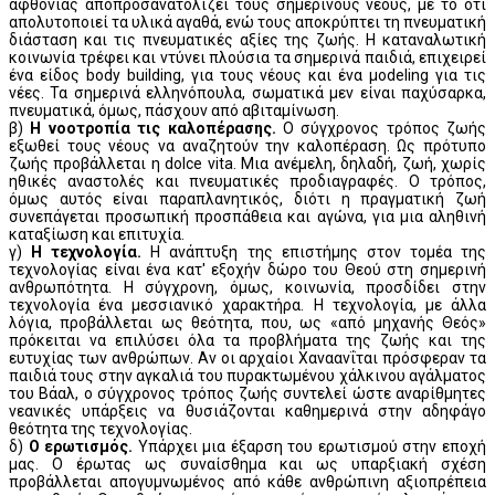
αφθονίας αποπροσανατολίζει τους σημερινούς νέους, με το ότι
απολυτοποιεί τα υλικά αγαθά, ενώ τους αποκρύπτει τη πνευματική
διάσταση και τις πνευματικές αξίες της ζωής. Η καταναλωτική
κοινωνία τρέφει και ντύνει πλούσια τα σημερινά παιδιά, επιχειρεί
ένα είδος body building, για τους νέους και ένα μodeling για τις
νέες. Τα σημερινά ελληνόπουλα, σωματικά μεν είναι παχύσαρκα,
πνευματικά, όμως, πάσχουν από αβιταμίνωση.
β)
Η νοοτροπία τις καλοπέρασης.
Ο σύγχρονος τρόπος ζωής
εξωθεί τους νέους να αναζητούν την καλοπέραση. Ως πρότυπο
ζωής προβάλλεται η dolce vita. Μια ανέμελη, δηλαδή, ζωή, χωρίς
ηθικές αναστολές και πνευματικές προδιαγραφές. Ο τρόπος,
όμως αυτός είναι παραπλανητικός, διότι η πραγματική ζωή
συνεπάγεται προσωπική προσπάθεια και αγώνα, για μια αληθινή
καταξίωση και επιτυχία.
γ)
Η τεχνολογία.
Η ανάπτυξη της επιστήμης στον τομέα της
τεχνολογίας είναι ένα κατ' εξοχήν δώρο του Θεού στη σημερινή
ανθρωπότητα. Η σύγχρονη, όμως, κοινωνία, προσδίδει στην
τεχνολογία ένα μεσσιανικό χαρακτήρα. Η τεχνολογία, με άλλα
λόγια, προβάλλεται ως θεότητα, που, ως «από μηχανής Θεός»
πρόκειται να επιλύσει όλα τα προβλήματα της ζωής και της
ευτυχίας των ανθρώπων. Αν οι αρχαίοι Χαναανΐται πρόσφεραν τα
παιδιά τους στην αγκαλιά του πυρακτωμένου χάλκινου αγάλματος
του Βάαλ, ο σύγχρονος τρόπος ζωής συντελεί ώστε αναρίθμητες
νεανικές υπάρξεις να θυσιάζονται καθημερινά στην αδηφάγο
θεότητα της τεχνολογίας.
δ)
Ο ερωτισμός.
Υπάρχει μια έξαρση του ερωτισμού στην εποχή
μας. Ο έρωτας ως συναίσθημα και ως υπαρξιακή σχέση
προβάλλεται απογυμνωμένος από κάθε ανθρώπινη αξιοπρέπεια