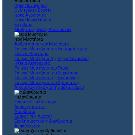
Θεια Λατρεία
Ιερές Πανηγύρεις
Οι Μεγάλες Εορτές
Ιερές Αγρυπνίες
Ιερές Παρακλήσεις
Ευχέλαιο
Μαθητικές Θείες Λειτουργίες
Ιερά Μυστήρια
Άρθρα για τα Ιερά Μυστήρια
Τα ιερά Μυστήρια της Εκκλησίας μας
Το άγιο Βάπτισμα
Το ιερό Μυστήριο της Εξομολογήσεως
Η Θεία Λειτουργία
Το ιερό Μυστήριο του Γάμου
Το ιερό Μυστήριο του Ευχελαίου
Το ιερό Μυστήριο της Ιερωσύνης
Το ιερό Μυστήριο του Χρίσματος
Δικαιολογητικά για την άδεια γάμου
Φιλανθρωπία
Ενοριακό Φιλόπτωχο
Δραστηριότητες
Αιμοδοσία
Έρανος της Αγάπης
Εκκλησιαστική Φιλανθρωπία
Ανακύκλωση