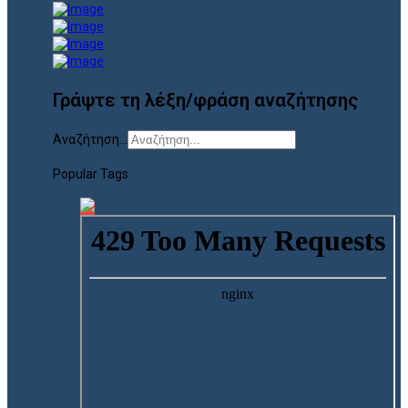
Γράψτε τη λέξη/φράση αναζήτησης
Αναζήτηση...
Popular Tags