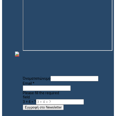
Όνοματεπώνυμο
Email
*
Please fill the required
field.
3 + 4 = ?
Εγγραφή στο Newsletter