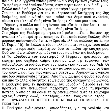
παιδιά. Τα σύγχρονα παιδιά μεγαλώνουν ερήμην των γονέων τους.
Το πρόλημα πολλαπλασιάζεται, στην περίπτωση των διαζυγίων.
Πολλά παιδιά σήμερα ζουν χωρίς πατέρα ή χωρίς μητέρα.
Στο πρώτο Βοήθημα για την εκκλησιαστική Κατήχηση της 3ης
Βαθμίδος, πού συνέταξα, για παιδιά του Δημοτικού σχολείου,
έδωσα τον τίτλο «Ο Θεός είναι Πατέρας». Κάποιοι μου είπαν:
- Ξέρεις, για πολλά παιδιά η έννοια του «Πατέρα» δεν λέει τίποτε.
Πώς θα περάσουμε την ιδέα, ότι ο Θεός είναι Πατέρας;
Στο χώρο της Εκκλησίας, σημαντικό ρόλο παίζει ο θεσμός της
πνευματικής πατρότητος, όπως τονίζει ο απόστολος Παύλος: «Εάν
μύριους παιδαγωγούς έχητε εν Χριστώ, άλλ' ου πολλούς πατέρες»
(Α' Κορ. δ' 15). Ποτέ άλλοτε τόσο πολλά παιδιά δεν είχαν τόσο πολύ
ανάγκη πνευματικής πατρότητος, όσο τα παιδιά της εποχής μας.
Ιδού, λοιπόν, στάδιον λαμπρόν για τους ποιμένες της Εκκλησίας.
ε)
Τα αδιέξοδα τον ερωτισμού.
Ο ξέφρενος ερωτισμός της
εποχής μας δέχθηκε καίριο χτύπημα από την εμφάνιση των
σεξουαλικώς μεταδιδομένων νοσημάτων και κυρίως του Aids. Οι
σύγχρονοι νέοι. τουλάχιστον στην πατρίδα μας, ως προς το θέμα
του έρωτα και των προγαμιαίων σχέσεων, βρίσκονται ανάμεσα
από δυο συμπληγάδες πέτρες. Από την μια μεριά ο φόβος του Aids
και από το άλλο, ο διάχυτος ερωτισμός της σύγχρονης κοινωνίας.
Η Εκκλησία μας, εν προκειμένω, ως μοναδική διέξοδο έχει να
προτείνει την πνευματική πατρότητα, τον καλό πνευματικό
πατέρα, ο όποιος θα ασκεί το αγιοπνευματικό αυτό λειτούργημα
όχι ως δικαστής, αλλά, ως πατέρας, ως ποιμένας και ως ιατρός.
Β' ΔΥΝΑΜΙΚΗ ΠΡΟΣΕΓΓΙΣΗ ΤΗΣ ΝΕΟΛΑΙΑΣ ΕΚ ΜΕΡΟΥΣ ΤΗΣ
ΕΚΚΛΗΣΙΑΣ
Η Εκκλησία ενδιαφέρεται, οπωσδήποτε, για τη νεολαία και