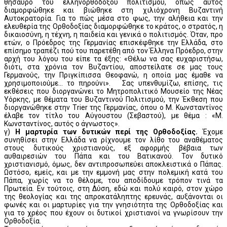
θησαυρό του ελληνορθόδοξου πολιτισμού, όπως αυτός
διαμορφώθηκε και βιώθηκε στη χιλιόχρονη Βυζαντινή
Αυτοκρατορία. Για το πώς μέσα στο φως, την αλήθεια και την
ελευθερία της Ορθοδοξίας διαμορφώθηκε το κράτος, ο στρατός, η
δικαιοσύνη, η τέχνη, η παιδεία και γενικά ο πολιτισμός. Όταν, προ
ετών, ο Πρόεδρος της Γερμανίας επισκέφθηκε την Ελλάδα, στο
επίσημο τραπέζι πού του παρετέθη από τον Έλληνα Πρόεδρο, στην
αρχή του λόγου του είπε τα έξης: «Θέλω να σας ευχαριστήσω,
διότι, στα χρόνια τον Βυζαντίου, αποστείλατε σε μας τους
Γερμανούς, την Πριγκίπισσα Θεοφανώ, η οποία μας έμαθε να
χρησιμοποιούμε... το πηρούνι». Σας υπενθυμίζω, επίσης, τις
εκθέσεις που διοργανώνει το Μητροπολιτικό Μουσείο της Νέας
Υόρκης, με θέματα του Βυζαντινού Πολιτισμού, την Έκθεση που
διοργανώθηκε στην Τrier της Γερμανίας, όπου ο Μ. Κωνσταντίνος
έλαβε τον τίτλο του Αύγουστου (Σεβαστού), με θέμα : «Μ.
Κωνσταντίνος, αυτός ο άγνωστος».
γ)
Η μαρτυρία των δυτικών περί της Ορθοδοξίας.
Έχομε
συνηθίσει στην Ελλάδα να ρίχνουμε τον λίθο του αναθέματος
στους δυτικούς χριστιανούς, εξ αφορμής βέβαια των
αυθαιρεσιών του Πάπα και του Βατικανού. Τον δυτικό
χριστιανισμό, όμως, δεν αντιπροσωπεύει αποκλειστικά ο Πάπας.
Ωστόσο, εμείς, και με την εμμονή μας στην πολεμική κατά του
Πάπα, χωρίς να το θέλομε, του αποδίδουμε τρόπον τινά τα
Πρωτεία. Εν τούτοις, στη Δύση, εδώ και πολύ καιρό, στον χώρο
της θεολογίας και της απροκατάληπτης ερευνάς, αυξάνονται οι
φωνές και οι μαρτυρίες για την γνησιότητα της Ορθοδοξίας και
για το χρέος που έχουν οι δυτικοί χριστιανοί να γνωρίσουν την
Ορθοδοξία.