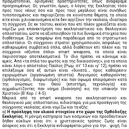
πραγματοποιεί, ορισμένες δραστηριότητες, όπως αναφέραμε
προηγουμένως. Ως γνωστόν, όμως, ο λόγος της Εκκλησίας τόσο
προς τους νέους όσο και προς τους μεγάλους είναι συνήθως
τυποποιημένος και περιορίζεται σε κοινότυπα θέματα, τα οποία
είτε είναι χιλιοακουσμένα είτε δεν αγγίζουν την νεολαία, ιδιαίτερα
τη σύγχρονη. Ως εκ τούτου, εκείνο που επί πλέον χρειάζεται είναι
νομίζω μια επανεκτίμηση του εκκλησιαστικού και θεολογικού
οπλοστασίου, ώστε να αξιοποιηθούν τα πιο δυναμικά στοιχεία που
διαθέτουμε. Σας αναφέρω ένα παράδειγμα από το στρατιωτικό
οπλοστάσιο. Οι σύγχρονοι στρατοί χρησιμοποιούν, ασφαλώς τα
καθιερωμένα συμβατικά όπλα, αλλά διαθέτουν επί πλέον και τα
σύγχρονα «έξυπνα όπλα» smart weapons, τα οποία είναι
περισσότερο αποτελεσματικά. Το ίδιο πρέπει να κάνουμε και
εμείς. Από «τα όπλα του φωτός και της δικαιοσύνης», για τα οποία
κάνει λόγο ο απόστολος Παύλος (Ρωμ. στ' 13 και ιγ' 12), πρέπει να
επιλέξουμε όσα εξ αυτών είναι «δυνατά..., προς καθαίρεσιν
οχυρωμάτων (οργανωμένη απιστία). Λογισμούς καθαιρούντες
(ορθολογισμός, διαφωτισμός) και παν ύψωμα επαιρόμενον κατά
της γνώσεως του Θεού (επιστήμη, τεχνολογία) και
αιχμαλωτίζοντες παν νόημα (διανόηση) εις την υπακοήν τον
Χριστού» (Β' Κορ. ι' 4-5).
Μερικά από τα smart weapons του εκκλησιαστικού και
θεολογικού μας οπλοστασίου, ειδικότερα, για μια προσέγγιση της
σύγχρονης νεολαίας, είναι νομίζω και τα εξής:
α)
Η πρόσληψη τον υλικού στοιχείου στο χώρο της Ορθόδοξης
Εκκλησίας.
Η μόνιμη κατηγορία των κοσμικών και προοδευτικών
δήθεν κύκλων είναι ότι ο χριστιανικός τρόπος ζωής είναι
άσαρκος και ότι η Εκκλησία ενδιαφέρεται μόνο για την... ψυχή. Για