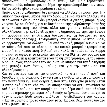
αποδέχεται ως φυσιολογικά η έστω, ως «ιδιαιτερότητες».
Υπονοώ εδώ, ειδικότερα, το θέμα της ομοφυλοφιλίας των νέων.
Επ' αυτού θα ήθελα να σημειώσω τα έξης.
Πρώτον, ότι ο άνθρωπος δεν μπορεί να αλλάξει τη φύση του. Την
ύπαρξή του, όμως μπορεί να την διορθώσει και να την αλλάξει, Με
αλλά λόγια, ο άνθρωπος δεν μπορεί να γίνει Άγγελος, μπορεί όμως
να γίνει Άγιος. Ο Θεός, για τη διατήρηση της ανθρώπινης ύπαρξης
στην κατάσταση του είναι, αλλά και για την τελείωση και
ολοκλήρωση της, ευθύς εξ αρχής της δημιουργίας της, της έδωσε
τη μοναδική και εκπληκτική δυνατότητα, τη δυνατότητα της
τροπής (της αλλαγής). Η ανθρώπινη ύπαρξη μπορεί να στραβώσει,
να αρρωστήσει, να αλλοτριωθεί από το κακό, μπορεί όμως και να
ελευθερωθεί από τα πλοκάμια του κακού, μπορεί στραφεί στη
φυσική της κατάσταση, δηλαδή στο καλό, να ισιώσει τον κορμό
της και να υψώσει το κεφάλι της ώστε να βλέπει τον ουρανό και
τον ήλιο. Αυτή η τρεπτότητα είναι το ύψιστο χάρισμα, με τον όποιο
ο Δημιουργός επροίκησε την ανθρώπινη ύπαρξη για την διατήρηση
της μεταξύ των όντων, καθώς και για την τελείωση και
ολοκλήρωση της.
Και το δεύτερο και το πιο σημαντικό: το ότι η τροπή αυτή και
διόρθωση της ύπαρξης δεν γίνεται με ανθρώπινα μέσα, αλλά με
την παντοδύναμη θεϊκή ενέργεια, που στην Εκκλησία μεταγγίζεται
μυστηριακά. Για το νέο που θα αποφασίσει να αντιμετωπίσει το
σεξ ή να διορθώσει την ύπαρξη του στο θέμα αυτό, στα πλαίσια
της μυστηριακής χαρισματικής θεϊκής ενέργειας, δεν υπάρχει το
«δεν μπορώ». Εδώ ισχύει απόλυτα η διαβεβαίωση του Κυρίου:
«Παρ' άνθρώποις τούτο αδύνατον εστί. Παρά δε Θεώ, πάντα δυνατά
εστί» (Ματθ. ιθ' 26).