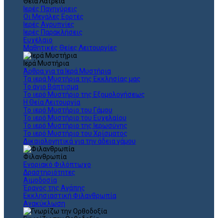
Θεια Λατρεία
Ιερές Πανηγύρεις
Οι Μεγάλες Εορτές
Ιερές Αγρυπνίες
Ιερές Παρακλήσεις
Ευχέλαιο
Μαθητικές Θείες Λειτουργίες
Ιερά Μυστήρια
Άρθρα για τα Ιερά Μυστήρια
Τα ιερά Μυστήρια της Εκκλησίας μας
Το άγιο Βάπτισμα
Το ιερό Μυστήριο της Εξομολογήσεως
Η Θεία Λειτουργία
Το ιερό Μυστήριο του Γάμου
Το ιερό Μυστήριο του Ευχελαίου
Το ιερό Μυστήριο της Ιερωσύνης
Το ιερό Μυστήριο του Χρίσματος
Δικαιολογητικά για την άδεια γάμου
Φιλανθρωπία
Ενοριακό Φιλόπτωχο
Δραστηριότητες
Αιμοδοσία
Έρανος της Αγάπης
Εκκλησιαστική Φιλανθρωπία
Ανακύκλωση