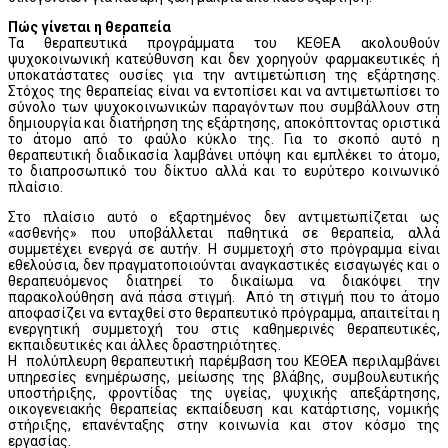
Πώς γίνεται η θεραπεία
Τα θεραπευτικά προγράμματα του ΚΕΘΕΑ ακολουθούν
ψυχοκοινωνική κατεύθυνση και δεν χορηγούν φαρμακευτικές ή
υποκατάστατες ουσίες για την αντιμετώπιση της εξάρτησης.
Στόχος της θεραπείας είναι να εντοπίσει και να αντιμετωπίσει το
σύνολο των ψυχοκοινωνικών παραγόντων που συμβάλλουν στη
δημιουργία και διατήρηση της εξάρτησης, αποκόπτοντας οριστικά
το άτομο από το φαύλο κύκλο της. Για το σκοπό αυτό η
θεραπευτική διαδικασία λαμβάνει υπόψη και εμπλέκει το άτομο,
το διαπροσωπικό του δίκτυο αλλά και το ευρύτερο κοινωνικό
πλαίσιο.
Στο πλαίσιο αυτό ο εξαρτημένος δεν αντιμετωπίζεται ως
«ασθενής» που υποβάλλεται παθητικά σε θεραπεία, αλλά
συμμετέχει ενεργά σε αυτήν. Η συμμετοχή στο πρόγραμμα είναι
εθελούσια, δεν πραγματοποιούνται αναγκαστικές εισαγωγές και ο
θεραπευόμενος διατηρεί το δικαίωμα να διακόψει την
παρακολούθηση ανά πάσα στιγμή. Από τη στιγμή που το άτομο
αποφασίζει να ενταχθεί στο θεραπευτικό πρόγραμμα, απαιτείται η
ενεργητική συμμετοχή του στις καθημερινές θεραπευτικές,
εκπαιδευτικές και άλλες δραστηριότητες.
Η πολύπλευρη θεραπευτική παρέμβαση του ΚΕΘΕΑ περιλαμβάνει
υπηρεσίες ενημέρωσης, μείωσης της βλάβης, συμβουλευτικής
υποστήριξης, φροντίδας της υγείας, ψυχικής απεξάρτησης,
οικογενειακής θεραπείας εκπαίδευση και κατάρτισης, νομικής
στήριξης, επανένταξης στην κοινωνία και στον κόσμο της
εργασίας.