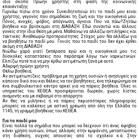
ίδιο σκοπό. Πρώην χρήστης στη φάση της κοινωνικής
επανένταξης
Γυρνάω πίσω στο χρόνο. Συνειδητοποιώ ότι το παιδί μου είναι
χρήστης, γεγονός που σημαδεύει τη ζωή και την οικογένειά μου.
Πόνος, ενοχές, φόβος, απόγνωση, άγνοια. Που να πάω?Ζητάω
βοήθεια και βρίσκομαι στη ΔΙΑΒΑΣΗ. Εδώ συναντώ και άλλους
γονείς στην ίδια θέση με μένα. Μαθαίνω να αλλάζω αντιλήψεις και
τακτικές. Αναθεωρώ προτεραιότητες. Στόχος μου: Να αλλάξω για
να βοηθήσω το παιδί μου. Γονιός που το παιδί του δεν έχει έρθει
ακόμη στη ΔΙΑΒΑΣΗ
Νιώθω χαρά γιατί ξεπέρασα εγώ και η οικογένειά μου τις
δύσκολες καταστάσεις που περάσαμε λόγω των ναρκωτικών.
Ελπίζω ποτέ πια να μην έρθω αντιμέτωπη ξανά με αυτό.
Αδερφή πρώην χρήστη
Θέλω βοήθεια;
Αν αντιμετωπίζεις πρόβλημα με τη χρήση ουσιών ή ανησυχείς για
κάποιον δικό σου και θέλεις να τον βοηθήσεις, ένα τηλεφώνημα σε
ένα συμβουλευτικό κέντρο αρκεί για να πάρεις βοήθεια. Όλες οι
υπηρεσίες του ΚΕΘΕΑ προσφέρονται δωρεάν, χωρίς λίστες
αναμονής και με σεβασμό στο απόρρητο.
Αν θες να μιλήσεις ή να πάρεις περισσότερες πληροφορίες
μπορείς να καλέσεις με αστική χρέωση από όλη την Ελλάδα το
1145, τη γραμμή βοήθειας του ΚΕΘΕΑ.
Για το παιδί μου
Είναι πολλά τα σημάδια που μπορεί να δείχνουν ότι ένας έφηβος
κάνει χρήση ουσιών, όπως αλλαγές στην εμφάνιση, μεταπτώσεις
στη διάθεση, συχνές απουσίες από το σχολείο κ.ά. Στην