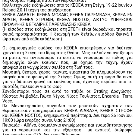
Παγκόσμιας Ημέρας κατά των Ναρκωτικών.
Καλλιτεχνικές εκδηλώσεις από το ΚΕΘΕΑ στη Στέγη, 19-22 Ιουνίου
Reload 2.0: Η τέχνη της απεξάρτηση
ΚΕΘΕΑ ΔΙΑΒΑΣΗ, ΚΕΘΕΑ MOSAIC, ΚΕΘΕΑ ΠΑΡΕΜΒΑΣΗ, ΚΕΘΕΑ ΕΝ
ΔΡΑΣΕΙ, ΚΕΘΕΑ ΣΤΡΟΦΗ, ΚΕΘΕΑ ΝΟΣΤΟΣ, ΔΙΚΤΥΟ ΥΠΗΡΕΣΙΩΝ
ΠΡΟΛΗΨΗΣ & ΕΓΚΑΙΡΗΣ ΠΑΡΕΜΒΑΣΗΣ ΚΕΘΕΑ
(Η είσοδος στις εκδηλώσεις στη ΣΤΕΓΗ είναι δωρεάν και τηρείται
σειρά προτεραιότητας. Η διανομή των δελτίων εισόδου ξεκινά 1
ώρα πριν από κάθε εκδήλωση)
Οι δημιουργικές ομάδες του ΚΕΘΕΑ επιστρέφουν για δεύτερη
χρονιά στη Στέγη του Ιδρύματος Ωνάση. Μας καλούν να ανοίξουμε
τα μάτια, να τεντώσουμε τα αυτιά, να νιώσουμε το πάθος για
δημιουργία όλων εκείνων που, με όχημα την τέχνη, έχουν
αποφασίσει να γυρίσουν σελίδα στη ζωή τους.
Μουσική, θέατρο, χορός, ταινίες, εικαστικά θα πλημμυρίσουν τις
σκηνές και τα φουαγιέ της Στέγης. Όμως, αυτή τη φορά θα είναι
για να δώσουν φωνή σε εκείνους που, έχοντας περάσει από το
σκοτάδι, παλεύουν για το φως.
Συνοδοιπόροι τους σε αυτό το ταξίδι οι: Στάθης Δρογώσης,
Κώστας Λειβαδάς, Γιώτα Νέγκα, Νίκος Τουλιάτος, Encardia, Terra
Voce.
Πλ. Μοναστηρακίου, συναυλία των μουσικών σχημάτων των
θεραπευτικών προγραμμάτων ΚΕΘΕΑ ΔΙΑΒΑΣΗ, ΚΕΘΕΑ ΣΤΡΟΦΗ
και ΚΕΘΕΑ ΝΟΣΤΟΣ, ενημερωτικά περίπτερα, Δευτέρα 26 Ιουνίου,
19:00 (ώρα έναρξης συναυλίας 21:00)
Πειραιάς - Αθήνα, δρομολόγιο ενημέρωσης και ευαισθητοποίησης
για τα ναρκωτικά και την εξάρτηση με ανοικτό, διώροφο
λεωφορείο της ΟΣΥ, Δευτέρα 26 Ιουνίου