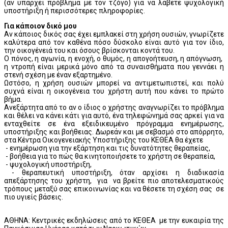
(αν υπάρχει πρόβλημα με τον τζόγο) για να λάβετε ψυχολογική
υποστήριξη ή περισσότερες πληροφορίες.
Για κάποιον δικό μου
Αν κάποιος δικός σας έχει εμπλακεί στη χρήση ουσιών, γνωρίζετε
καλύτερα από τον καθένα πόσο δύσκολο είναι αυτό για τον ίδιο,
την οικογένειά του και όσους βρίσκονται κοντά του.
Ο πόνος, η αγωνία, η ενοχή, ο θυμός, η απογοήτευση, η απόγνωση,
η ντροπή είναι μερικά μόνο από τα συναισθήματα που γεννάει η
στενή σχέση με έναν εξαρτημένο.
Ωστόσο, η χρήση ουσιών μπορεί να αντιμετωπιστεί, και πολύ
συχνά είναι η οικογένεια του χρήστη αυτή που κάνει το πρώτο
βήμα.
Ανεξάρτητα από το αν ο ίδιος ο χρήστης αναγνωρίζει το πρόβλημα
και θέλει να κάνει κάτι για αυτό, ένα τηλεφώνημά σας αρκεί για να
ενταχθείτε σε ένα εξειδικευμένο πρόγραμμα ενημέρωσης,
υποστήριξης και βοήθειας. Δωρεάν και με σεβασμό στο απόρρητο,
στα Κέντρα Οικογενειακής Υποστήριξης του ΚΕΘΕΑ θα έχετε
- ενημέρωση για την εξάρτηση και τις δυνατότητες θεραπείας,
- βοήθεια για το πώς θα κινητοποιήσετε το χρήστη σε θεραπεία,
- ψυχολογική υποστήριξη,
- θεραπευτική υποστήριξη, όταν αρχίσει η διαδικασία
απεξάρτησης του χρήστη, για να βρείτε πιο αποτελεσματικούς
τρόπους μεταξύ σας επικοινωνίας και να θέσετε τη σχέση σας σε
πιο υγιείς βάσεις.
ΑΘΗΝΑ: Κεντρικές εκδηλώσεις από το ΚΕΘΕΑ με την ευκαιρία της