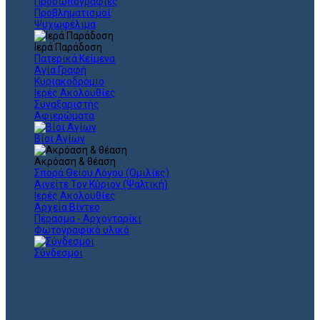
Προσωπογραφίες
Προβληματισμοί
Ψυχωφέλιμα
Ιερά Παράδοση
Πατερικά Κείμενα
Αγία Γραφή
Κυριακοδρόμιο
Ιερές Ακολουθίες
Συναξαριστής
Αφιερώματα
Βίοι Αγίων
Ακρόαση & θέαση
Σπορά Θείου Λόγου (Ομιλίες)
Αινείτε Τον Κύριον (Ψαλτική)
Ιερές Ακολουθίες
Αρχεία Βίντεο
Πέρασμα - Αρχονταρίκι
Φωτογραφικό υλικό
Σύνδεσμοι