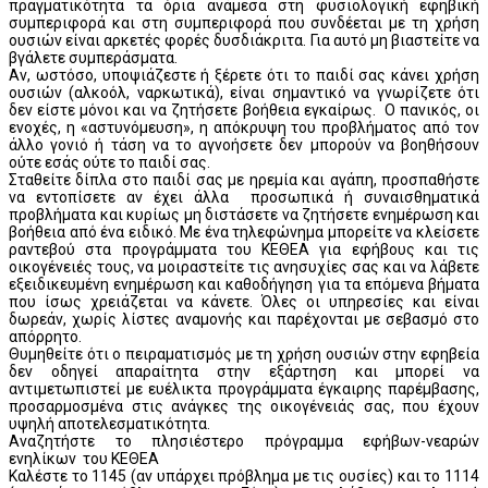
πραγματικότητα τα όρια ανάμεσα στη φυσιολογική εφηβική
συμπεριφορά και στη συμπεριφορά που συνδέεται με τη χρήση
ουσιών είναι αρκετές φορές δυσδιάκριτα. Για αυτό μη βιαστείτε να
βγάλετε συμπεράσματα.
Αν, ωστόσο, υποψιάζεστε ή ξέρετε ότι το παιδί σας κάνει χρήση
ουσιών (αλκοόλ, ναρκωτικά), είναι σημαντικό να γνωρίζετε ότι
δεν είστε μόνοι και να ζητήσετε βοήθεια εγκαίρως. Ο πανικός, οι
ενοχές, η «αστυνόμευση», η απόκρυψη του προβλήματος από τον
άλλο γονιό ή τάση να το αγνοήσετε δεν μπορούν να βοηθήσουν
ούτε εσάς ούτε το παιδί σας.
Σταθείτε δίπλα στο παιδί σας με ηρεμία και αγάπη, προσπαθήστε
να εντοπίσετε αν έχει άλλα προσωπικά ή συναισθηματικά
προβλήματα και κυρίως μη διστάσετε να ζητήσετε ενημέρωση και
βοήθεια από ένα ειδικό. Με ένα τηλεφώνημα μπορείτε να κλείσετε
ραντεβού στα προγράμματα του ΚΕΘΕΑ για εφήβους και τις
οικογένειές τους, να μοιραστείτε τις ανησυχίες σας και να λάβετε
εξειδικευμένη ενημέρωση και καθοδήγηση για τα επόμενα βήματα
που ίσως χρειάζεται να κάνετε. Όλες οι υπηρεσίες και είναι
δωρεάν, χωρίς λίστες αναμονής και παρέχονται με σεβασμό στο
απόρρητο.
Θυμηθείτε ότι ο πειραματισμός με τη χρήση ουσιών στην εφηβεία
δεν οδηγεί απαραίτητα στην εξάρτηση και μπορεί να
αντιμετωπιστεί με ευέλικτα προγράμματα έγκαιρης παρέμβασης,
προσαρμοσμένα στις ανάγκες της οικογένειάς σας, που έχουν
υψηλή αποτελεσματικότητα.
Αναζητήστε το πλησιέστερο πρόγραμμα εφήβων-νεαρών
ενηλίκων του ΚΕΘΕΑ
Καλέστε το 1145 (αν υπάρχει πρόβλημα με τις ουσίες) και το 1114