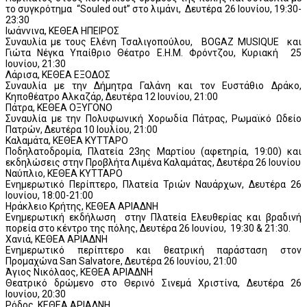
το συγκρότημα “Souled out” στο λιμάνι, Δευτέρα 26 Ιουνίου, 19:30-
23:30
Ιωάννινα, ΚΕΘΕΑ ΗΠΕΙΡΟΣ
Συναυλία με τους Ελένη Τσαλιγοπούλου, BOGAZ MUSIQUE και
Γιώτα Νέγκα Υπαίθριο Θέατρο Ε.Η.Μ. Φρόντζου, Κυριακή 25
Ιουνίου, 21:30
Λάρισα, ΚΕΘΕΑ ΕΞΟΔΟΣ
Συναυλία με την Δήμητρα Γαλάνη και τον Ευστάθιο Δράκο,
Κηποθέατρο Αλκαζάρ, Δευτέρα 12 Ιουνίου, 21:00
Πάτρα, ΚΕΘΕΑ ΟΞΥΓΟΝΟ
Συναυλία με την Πολυφωνική Χορωδία Πάτρας, Ρωμαϊκό Ωδείο
Πατρών, Δευτέρα 10 Ιουλίου, 21:00
Καλαμάτα, ΚΕΘΕΑ ΚΥΤΤΑΡΟ
Ποδηλατοδρομία, Πλατεία 23ης Μαρτίου (αφετηρία, 19:00) και
εκδηλώσεις στην Προβλήτα Λιμένα Καλαμάτας, Δευτέρα 26 Ιουνίου
Ναύπλιο, ΚΕΘΕΑ ΚΥΤΤΑΡΟ
Ενημερωτικό Περίπτερο, Πλατεία Τριών Ναυάρχων, Δευτέρα 26
Ιουνίου, 18:00-21:00
Ηράκλειο Κρήτης, ΚΕΘΕΑ ΑΡΙΑΔΝΗ
Ενημερωτική εκδήλωση στην Πλατεία Ελευθερίας και βραδινή
πορεία στο κέντρο της πόλης, Δευτέρα 26 Ιουνίου, 19:30 & 21:30.
Χανιά, ΚΕΘΕΑ ΑΡΙΑΔΝΗ
Ενημερωτικό περίπτερο και θεατρική παράσταση στον
Προμαχώνα San Salvatore, Δευτέρα 26 Ιουνίου, 21:00
Άγιος Νικόλαος, ΚΕΘΕΑ ΑΡΙΑΔΝΗ
Θεατρικό δρώμενο στο Θερινό Σινεμά Χριστίνα, Δευτέρα 26
Ιουνίου, 20:30
Ρόδος, ΚΕΘΕΑ ΑΡΙΑΔΝΗ