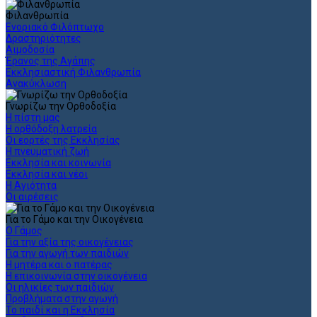
Φιλανθρωπία
Ενοριακό Φιλόπτωχο
Δραστηριότητες
Αιμοδοσία
Έρανος της Αγάπης
Εκκλησιαστική Φιλανθρωπία
Ανακύκλωση
Γνωρίζω την Ορθοδοξία
Η πίστη μας
Η ορθόδοξη λατρεία
Οι εορτές της Εκκλησίας
Η πνευματική ζωή
Εκκλησία και κοινωνία
Εκκλησία και νέοι
Η Αγιότητα
Οι αιρέσεις
Για το Γάμο και την Οικογένεια
Ο Γάμος
Για την αξία της οικογένειας
Για την αγωγή των παιδιών
Η μητέρα και ο πατέρας
Η επικοινωνία στην οικογένεια
Οι ηλικίες των παιδιών
Προβλήματα στην αγωγή
Το παιδί και η Εκκλησία