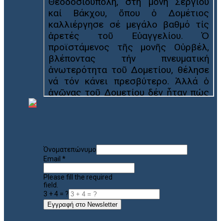
Όνοματεπώνυμο
Email
*
Please fill the required
field.
3 + 4 = ?
Εγγραφή στο Newsletter