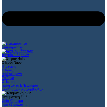
Επικαιρότητα
Αρχείο Ειδήσεων
Ο Ιερός Ναός
Η Ιστορία
Ο Ναός
Ιερά Λείψανα
Τα Έργα
Οι Ιερείς
Ιεροψάλτες & Νεωκόροι
Εκκλησιαστικό Συμβούλιο
Πνευματική Ζωή
Θείο Κήρυγμα
Ιερά Εξομολόγηση