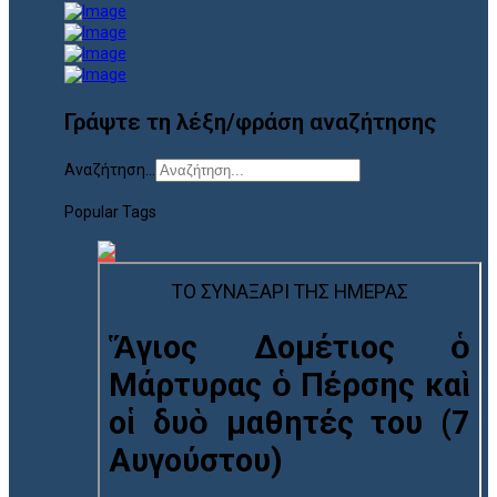
Γράψτε τη λέξη/φράση αναζήτησης
Αναζήτηση...
Popular Tags