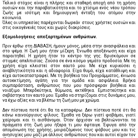
Τελικό στόχος είναι η πλήρης και σταθερή αποχή από τη χρήση
ουσιών και την παραβατικότητα και το χτίσιμο ενός νέου τρόπου
ζωής με ισότιμη και δημιουργική ένταξη του ατόμου στην
κοινωνία.
Όλες οι υπηρεσίες παρέχονται δωρεάν στους χρήστες ουσιών και
στις οικογένειές τους και χωρίς διακρίσεις.
Εξομολογήσεις απεξαρτημένων ανθρώπων.
Πριν έρθω στη ΔΙΑΒΑΣΗ, ήμουν μόνος, μέσα στην ανασφάλεια και
στο ψέμα. Η ζωή μου ήταν μίζερη. Ένιωθα αποξένωση και είχα
παραιτηθεί. Η χρήση ήταν το κέντρο της γης. Βρισκόμουν σε
στιγμές απελπισίας. Ζούσα σε ένα κόσμο γεμάτο προδοσία. Με τη
χρήση είχα κλειστεί στον εαυτό μου. Με είχε κυριεύσει η
αναβλητικότητα και η αδιαφορία. Είχα θυμό, είχα κατάθλιψη και
είχα αυτοκαταστραφεί. Με τη βοήθεια του Προγράμματος, ένιωσα
αυτοεκτίμηση, αγάπη για την ομάδα και ασφάλεια. Βρήκα
συμπαράσταση, ανθρώπους που μου πρόσφεραν βοήθεια και
νοιάξιμο. Μπερδεύτηκα, θύμωσα, εκτέθηκα. Εμπιστεύτηκα και
σεβάστηκα τον εαυτό μου. Έμαθα να στηρίζομαι στις δυνάμεις μου,
να έχω αξίες και να βλέπω τη ζωή μου με χρώμα.
Δεν πίστευα ποτέ ότι θα τα καταφέρω. Δεν πίστευα ποτέ ότι θα
κάνω καινούργιους φίλους. Έμαθα να ξέρω γιατί φοβάμαι, γιατί
χαίρομαι και τι αισθάνομαι. Όταν άρχισαν να βελτιώνονται τα
πράγματα στη ζωή μου ήξερα τι μου έφταιγε. Έφυγα από την
απομόνωση της χρήσης, μοιραζόμενος τους φόβους μου και τις
ανησυχίες μου μαζί με άλλους ανθρώπους που και αυτοί είχαν τον