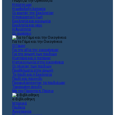
Γνωρίζω την Ορθοδοξία
Η πίστη μας
Η ορθόδοξη λατρεία
Οι εορτές της Εκκλησίας
Η πνευματική ζωή
Εκκλησία και κοινωνία
Εκκλησία και νέοι
Η Αγιότητα
Οι αιρέσεις
Για το Γάμο και την Οικογένεια
Ο Γάμος
Για την αξία της οικογένειας
Για την αγωγή των παιδιών
Η μητέρα και ο πατέρας
Η επικοινωνία στην οικογένεια
Οι ηλικίες των παιδιών
Προβλήματα στην αγωγή
Το παιδί και η Εκκλησία
Παιδί και παιχνίδι
Προφυλάσσοντας τα παιδιά μας
Ταραγμένη άνοιξη
Με τον Γέροντα π. Παϊσιο
e-Βιβλιοθηκη
Ιστορικά
Παιδεία
Λογοτεχνία