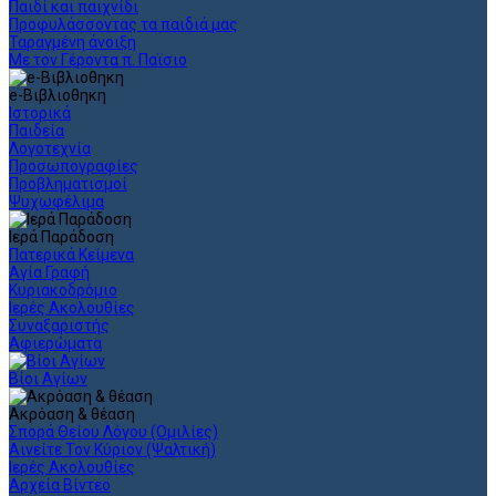
Παιδί και παιχνίδι
Προφυλάσσοντας τα παιδιά μας
Ταραγμένη άνοιξη
Με τον Γέροντα π. Παϊσιο
e-Βιβλιοθηκη
Ιστορικά
Παιδεία
Λογοτεχνία
Προσωπογραφίες
Προβληματισμοί
Ψυχωφέλιμα
Ιερά Παράδοση
Πατερικά Κείμενα
Αγία Γραφή
Κυριακοδρόμιο
Ιερές Ακολουθίες
Συναξαριστής
Αφιερώματα
Βίοι Αγίων
Ακρόαση & θέαση
Σπορά Θείου Λόγου (Ομιλίες)
Αινείτε Τον Κύριον (Ψαλτική)
Ιερές Ακολουθίες
Αρχεία Βίντεο