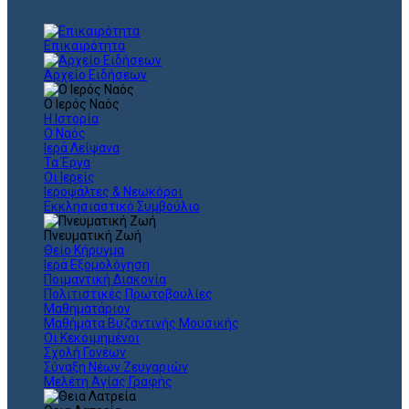
Επικαιρότητα
Αρχείο Ειδήσεων
Ο Ιερός Ναός
Η Ιστορία
Ο Ναός
Ιερά Λείψανα
Τα Έργα
Οι Ιερείς
Ιεροψάλτες & Νεωκόροι
Εκκλησιαστικό Συμβούλιο
Πνευματική Ζωή
Θείο Κήρυγμα
Ιερά Εξομολόγηση
Ποιμαντική Διακονία
Πολιτιστικές Πρωτοβουλίες
Μαθηματάριον
Μαθήματα Βυζαντινής Μουσικής
Οι Κεκοιμημένοι
Σχολή Γονέων
Σύναξη Νέων Ζευγαριών
Μελέτη Αγίας Γραφής