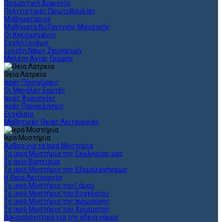
Ποιμαντική Διακονία
Πολιτιστικές Πρωτοβουλίες
Μαθηματάριον
Μαθήματα Βυζαντινής Μουσικής
Οι Κεκοιμημένοι
Σχολή Γονέων
Σύναξη Νέων Ζευγαριών
Μελέτη Αγίας Γραφής
Θεια Λατρεία
Ιερές Πανηγύρεις
Οι Μεγάλες Εορτές
Ιερές Αγρυπνίες
Ιερές Παρακλήσεις
Ευχέλαιο
Μαθητικές Θείες Λειτουργίες
Ιερά Μυστήρια
Άρθρα για τα Ιερά Μυστήρια
Τα ιερά Μυστήρια της Εκκλησίας μας
Το άγιο Βάπτισμα
Το ιερό Μυστήριο της Εξομολογήσεως
Η Θεία Λειτουργία
Το ιερό Μυστήριο του Γάμου
Το ιερό Μυστήριο του Ευχελαίου
Το ιερό Μυστήριο της Ιερωσύνης
Το ιερό Μυστήριο του Χρίσματος
Δικαιολογητικά για την άδεια γάμου