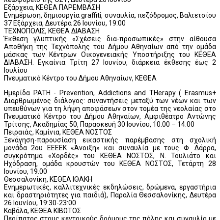
Εξάρχεια, ΚΕΘΕΑ ΠΑΡΕΜΒΑΣΗ
Ενημέρωση, δημιουργία graffiti, συναυλία, πεζόδρομος, Βαλτετσίου
37 Εξάρχεια, Δευτέρα 26 Ιουνίου, 19:00
ΤΕΧΝΟΠΟΛΙΣ, ΚΕΘΕΑ ΔΙΑΒΑΣΗ
Έκθεση γλυπτικής «Σχέσεις δια-προσωπικές» στην αίθουσα
Αποθήκη της Τεχνόπολης του Δήμου Αθηναίων από την ομάδα
μάσκας των Κέντρων Οικογενειακής Υποστήριξης του ΚΕΘΕΑ
ΔΙΑΒΑΣΗ. Εγκαίνια Τρίτη 27 Ιουνίου, διάρκεια έκθεσης έως 2
Ιουλίου
Πνευματικό Κέντρο του Δήμου Αθηναίων, ΚΕΘΕΑ
Ημερίδα PATH - Prevention, Addictions and THerapy ( Εrasmus+
Διαρθρωμένος διάλογος: συναντήσεις μεταξύ των νέων και των
υπευθύνων για τη λήψη αποφάσεων στον τομέα της νεολαίας στο
Πνευματικό Κέντρο του Δήμου Αθηναίων, Αμφιθέατρο Αντώνης
Τρίτσης, Ακαδημίας 50, Παρασκευή 30 Ιουνίου, 10.00 – 14.00
Πειραιάς, Καμίνια, ΚΕΘΕΑ ΝΟΣΤΟΣ
Ξενάγηση-παρουσίαση εικαστικής παρέμβασης στη σχολική
μονάδα 2ου ΕΕΕΕΚ «Άνοιξη» και συναυλία με τους Φ. Δάρρα,
συγκρότημα «Χορδές» του ΚΕΘΕΑ ΝΟΣΤΟΣ, Ν. Τουλιάτο και
Ηχόδραση, ομάδα κρουστών του ΚΕΘΕΑ ΝΟΣΤΟΣ, Τετάρτη 28
Ιουνίου, 19.00
Θεσσαλονίκη, ΚΕΘΕΑ ΙΘΑΚΗ
Ενημερωτικές, καλλιτεχνικές εκδηλώσεις, δρώμενα, εργαστήρια
και δραστηριότητες για παιδιά), Παραλία Θεσσαλονίκης, Δευτέρα
26 Ιουνίου, 19:30-23:00
Καβάλα, ΚΕΘΕΑ ΚΙΒΩΤΟΣ
Περίπατος στους κεντρικούς δρόμους της πόλης και συναυλία με