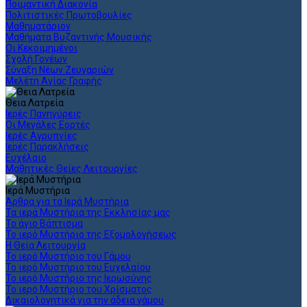
Ποιμαντική Διακονία
Πολιτιστικές Πρωτοβουλίες
Μαθηματάριον
Μαθήματα Βυζαντινής Μουσικής
Οι Κεκοιμημένοι
Σχολή Γονέων
Σύναξη Νέων Ζευγαριών
Μελέτη Αγίας Γραφής
Θεια Λατρεία
Ιερές Πανηγύρεις
Οι Μεγάλες Εορτές
Ιερές Αγρυπνίες
Ιερές Παρακλήσεις
Ευχέλαιο
Μαθητικές Θείες Λειτουργίες
Ιερά Μυστήρια
Άρθρα για τα Ιερά Μυστήρια
Τα ιερά Μυστήρια της Εκκλησίας μας
Το άγιο Βάπτισμα
Το ιερό Μυστήριο της Εξομολογήσεως
Η Θεία Λειτουργία
Το ιερό Μυστήριο του Γάμου
Το ιερό Μυστήριο του Ευχελαίου
Το ιερό Μυστήριο της Ιερωσύνης
Το ιερό Μυστήριο του Χρίσματος
Δικαιολογητικά για την άδεια γάμου