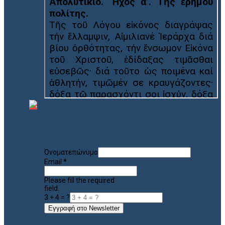
Όνοματεπώνυμο
Email
*
Please fill the required
field.
3 + 4 = ?
Εγγραφή στο Newsletter