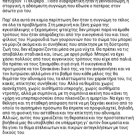
πετύχουν. Τι θλιβερό... Πόσο διαφορετική ήταν η γενναιόδωρη, η
στοργική, η αδέσμευτη συγνώμη που έδωσε ο πατέρας στον
άσωτο γιο του.
Παρ’ όλα αυτά σε καμία περίπτωση δεν ήταν η συγνώμη το τέλος
σε όλα τα προβλήματα. Στη μακρινή και ξένη χώρα της
εγκατάλειψης ο ξεχασμένος φταίχτης δεν μπορεί παρά να έμαθε
τρόπους που ήταν απαράδεχτοι από την οικογένειά του και τους
φίλους του. Η μυρουδιά των γουρουνιών που το σώμα του μπορεί
να μύριζε ακόμα και οι συνήθειες που απόκτησε με τη δύστροπη
ζωή του, δεν εξαφανίζονται μέσα σε μια νύχτα. Θα πρέπει να τις
αποβάλλει σταδιακά και, ίσως, με αργό ρυθμό. Μπορεί να έχει
χάσει πολλούς από τους ευγενικούς τρόπους που είχε από παλιά.
Θα πρέπει να τους ξαναμάθει σιγά σιγά. Η οικογένεια θα
προτιμούσε να τον ξανακάνει δικό της, να τον αναγεννήσει και να
τον λυτρώσει αλλά μόνο στο βαθμό που κάθε μέλος της θα
θυμόταν την αδυναμία του, τα ελαττώματα του χαρακτήρα του, τις
κακές, επίκτητες συνήθειές του. Αλλά να θυμάται χωρίς
αγανάχτηση, χωρίς αισθήματα υπεροχής, χωρίς αισθήματα
ντροπής, αλλά με συμπόνια, με τη συμπόνια εκείνη που κάνει τη
«χάρη να υπερπερισσεύει όπου πλεονάζει η αμαρτία». Να έχει τη
θέληση και τη σταθερή απόφαση ποτέ να μη ξεχνάει εκείνο από το
οποίο το αγαπημένο πρόσωπο θα έπρεπε να προφυλαχτεί, δηλαδή,
από τη φυσική του αστάθεια και την επίκτητή του αδυναμία.
Αλλιώς, αυτός που χρειάζεται τη θεραπεία και την προστατευτική
βοήθειά μας θα υποβληθεί σε υπέρμετρη γι’ αυτόν δοκιμασία και
θα γίνει το θύμα ατέλειωτων και πικρών αντεγκλήσεων με τους
δικούς του.