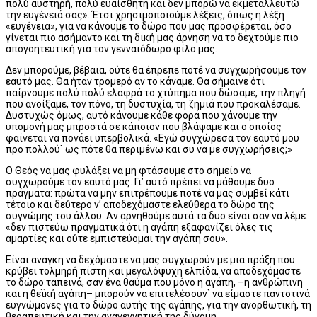
πολύ αυστηρή, πολύ ευαίσθητη και δεν μπορώ να εκμεταλλευτώ
την ευγένειά σας». Έτσι χρησιμοποιούμε λέξεις, όπως η λέξη
«ευγένεια», για να κάνουμε το δώρο που μας προσφέρεται, όσο
γίνεται πιο ασήμαντο και τη δική μας άρνηση να το δεχτούμε πιο
απογοητευτική για τον γενναιόδωρο φίλο μας.
Δεν μπορούμε, βέβαια, ούτε θα έπρεπε ποτέ να συγχωρήσουμε τον
εαυτό μας. Θα ήταν τρομερό αν το κάναμε. Θα σήμαινε ότι
παίρνουμε πολύ πολύ ελαφρά το χτύπημα που δώσαμε, την πληγή
που ανοίξαμε, τον πόνο, τη δυστυχία, τη ζημιά που προκαλέσαμε.
Δυστυχώς όμως, αυτό κάνουμε κάθε φορά που χάνουμε την
υπομονή μας μπροστά σε κάποιον που βλάψαμε και ο οποίος
φαίνεται να πονάει υπερβολικά. «Εγώ συγχώρεσα τον εαυτό μου
προ πολλού` ως πότε θα περιμένω και συ να με συγχωρήσεις;»
Ο Θεός να μας φυλάξει να μη φτάσουμε στο σημείο να
συγχωρούμε τον εαυτό μας. Γι’ αυτό πρέπει να μάθουμε δυο
πράγματα: πρώτα να μην επιτρέπουμε ποτέ να μας συμβεί κάτι
τέτοιο και δεύτερο ν’ αποδεχόμαστε ελεύθερα το δώρο της
συγνώμης του άλλου. Αν αρνηθούμε αυτά τα δυο είναι σαν να λέμε:
«δεν πιστεύω πραγματικά ότι η αγάπη εξαφανίζει όλες τις
αμαρτίες και ούτε εμπιστεύομαι την αγάπη σου».
Είναι ανάγκη να δεχόμαστε να μας συγχωρούν με μια πράξη που
κρύβει τολμηρή πίστη και μεγαλόψυχη ελπίδα, να αποδεχόμαστε
το δώρο ταπεινά, σαν ένα θαύμα που μόνο η αγάπη, –η ανθρώπινη
και η θεϊκή αγάπη– μπορούν να επιτελέσουν` να είμαστε παντοτινά
ευγνώμονες για το δώρο αυτής της αγάπης, για την ανορθωτική, τη
θεραπευτική και την αναγεννητική της δύναμη.