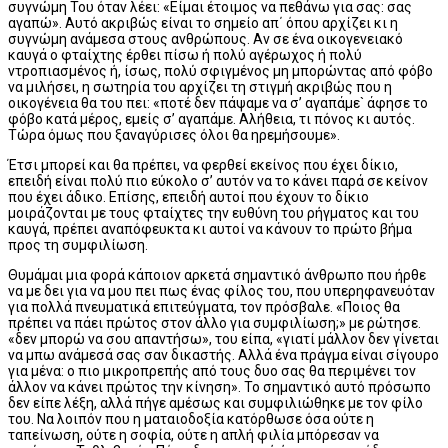
συγνώμη Του όταν λέει: «Είμαι έτοιμος να πεθάνω για σας: σας
αγαπώ». Αυτό ακριβώς είναι το σημείο απ΄ όπου αρχίζει κι η
συγνώμη ανάμεσα στους ανθρώπους. Αν σε ένα οικογενειακό
καυγά ο φταίχτης έρθει πίσω ή πολύ αγέρωχος ή πολύ
ντροπιασμένος ή, ίσως, πολύ σφιγμένος μη μπορώντας από φόβο
να μιλήσει, η σωτηρία του αρχίζει τη στιγμή ακριβώς που η
οικογένεια θα του πει: «ποτέ δεν πάψαμε να σ’ αγαπάμε` άφησε το
φόβο κατά μέρος, εμείς σ’ αγαπάμε. Αλήθεια, τι πόνος κι αυτός.
Τώρα όμως που ξαναγύρισες όλοι θα ηρεμήσουμε».
Έτσι μπορεί και θα πρέπει, να φερθεί εκείνος που έχει δίκιο,
επειδή είναι πολύ πιο εύκολο σ’ αυτόν να το κάνει παρά σε κείνον
που έχει άδικο. Επίσης, επειδή αυτοί που έχουν το δίκιο
μοιράζονται με τους φταίχτες την ευθύνη του ρήγματος και του
καυγά, πρέπει αναπόφευκτα κι αυτοί να κάνουν το πρώτο βήμα
προς τη συμφιλίωση.
Θυμάμαι μια φορά κάποιον αρκετά σημαντικό άνθρωπο που ήρθε
να με δει για να μου πει πως ένας φίλος του, που υπερηφανευόταν
για πολλά πνευματικά επιτεύγματα, τον πρόσβαλε. «Ποιος θα
πρέπει να πάει πρώτος στον άλλο για συμφιλίωση;» με ρώτησε.
«δεν μπορώ να σου απαντήσω», του είπα, «γιατί μάλλον δεν γίνεται
να μπω ανάμεσά σας σαν δικαστής. Αλλά ένα πράγμα είναι σίγουρο
για μένα: ο πιο μικροπρεπής από τους δυο σας θα περιμένει τον
άλλον να κάνει πρώτος την κίνηση». Το σημαντικό αυτό πρόσωπο
δεν είπε λέξη, αλλά πήγε αμέσως και συμφιλιώθηκε με τον φίλο
του. Να λοιπόν που η ματαιοδοξία κατόρθωσε όσα ούτε η
ταπείνωση, ούτε η σοφία, ούτε η απλή φιλία μπόρεσαν να