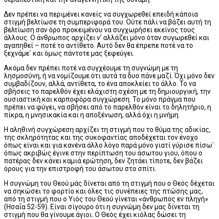
Δεν πρέπει να περιμένει κανείς να συγχωρεθεί επειδή κάποια
στιγμή βελτίωσε τη συμπεριφορά του. Ούτε πάλι να βάζει αυτή τη
βελτίωση σαν όρο προκειμένου να συγχωρήσει εκείνος τους
άλλους. Ο άνθρωπος αρχίζει ν’ αλλάζει μόνο όταν συγωρεθεί και
αγαπηθεί – ποτέ το αντίθετο. Αυτό δεν θα έπρεπε ποτέ να το
ξεχνάμε` και όμως πάντοτε μας ξεφεύγει.
Ακόμα δεν πρέπει ποτέ να συγχέουμε τη συγνώμη με τη
λησμοσύνη, ή να νομίζουμε ότι αυτά τα δυο πάνε μαζί. Όχι μόνο δεν
συμβαδίζουν, αλλά, αντίθετα, το ένα αποκλείει το άλλο. Το να
σβήσεις το παρελθόν έχει ελάχιστη σχέση με τη δημιουργική, την
ουσιαστική και καρποφόρα συγχώρεση. Το μόνο πράγμα που
πρέπει να φύγει, να σβήσει από το παρελθόν είναι το δηλητήριο, η
πίκρα, η μνησικακία και η αποξένωση, αλλά όχι η μνήμη.
Η αληθινή συγχώρεση αρχίζει τη στιγμή που το θύμα της αδικίας,
της σκληρότητας και της συκοφαντίας αποδέχεται τον ένοχο
όπως είναι και για κανένα άλλο λόγο παρά μόνο γιατί γύρισε πίσω`
όπως ακριβώς έγινε στην περίπτωση του άσωτου γιου, όπου ο
πατέρας δεν κάνει καμιά ερώτηση, δεν ζητάει τίποτε, δεν βάζει
όρους για την επιστροφή του άσωτου στο σπίτι.
Η συγνώμη του Θεού μάς δίνεται από τη στιγμή που ο Θεός δέχεται
να σηκώσει το φορτίο και όλες τις συνέπειες της πτώσης μας,
από τη στιγμή που ο Υιός του Θεού γίνεται «άνθρωπος εν πληγή»
(Ησαΐα 52-59). Είναι σίγουρο ότι η συγνώμη δεν μας δίνεται τη
στιγμή που θα γίνουμε άγιοι. Ο Θεός έχει κιόλας δώσει τη