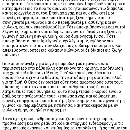
εποιήσατε. Τότε ερεί και τοις εξ ευωνύμων: Πορεύεσθε απ’ εμού οι
κατηραμένοι εις το πυρ το αιώνιον το ητοιμασμένον τω διαβόλω
και τοις αγγέλοις αυτού. Επείνασα γαρ, και ουκ εδώκατέ μοι
φαγείν, εδίψησα, και ουκ εποτίσατέ με, ξένος ήμην, και ου
συνηγάγετέ με, γυμνός και ου περιεβάλετέ με, ασθενής και εν
φυλακή, και ουκ επεσκέψασθέ με. Τότε αποκριθήσονται και αυτοί
λέγοντες` κύριε, πότε σε είδομεν πεινώντα ή διψώντα ή ξένον ή
γυμνόν ή ασθενή ή εν φυλακή, και ου διηκονήσαμέν σοι; Τότε
αποκριθήσεται αυτοίς λέγων` αμήν λέγω υμίν, εφ’ όσον ουκ
εποιήσατε ενί τούτων των ελαχίστων, ουδέ εμοί εποιήσατε. Και
απελεύσονται ούτοι εις κόλασιν αιώνιον, οι δε δίκαιοι εις ζωήν
αιώνιον».
Για κάποιον ανεξήγητο λόγο η παραβολή αυτή αναφέρεται
περισσότερο από κάθε άλλη σαν εικόνα της κρίσης, σαν δήλωση
της χωρίς ελπίδα συντέλειας. Παρ’ όλα αυτά μας λέει κάτι
ουσιαστικό` όχι για το θάνατο, την καταδίκη ή τη σωτηρία, αλλά
για τη ζωή. Ο Θεός δεν ρωτάει ούτε τους αμαρτωλούς ούτε τους
δίκαιους τίποτα σχετικά με τις πεποιθήσεις τους ή με τις
λατρευτικές τους συνήθειες` αυτό που μετράει ο Κύριος είναι ο
βαθμός της ανθρωπιάς τους: «επείνασα γαρ, και εδώκατέ μοι
φαγείν, εδίψησα, και εποτίσατέ με, ξένος ήμην, και συνηγάγετέ με,
γυμνός και περιεβάλετέ με, ησθένησα, και επεσκέψασθέ με, εν
φυλακή ήμην, και ήλθετε προς με».
Το να έχεις όμως ανθρωπιά χρειάζεται φαντασία, χιούμορ,
προσγείωση και ένα ρεαλιστικό και στοργικό ενδιαφέρον για τις
πραγματικές ανάγκες και επιθυμίες του αποδέκτη –ή ας πούμε του