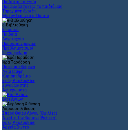
Παιδί και παιχνίδι
Προφυλάσσοντας τα παιδιά μας
Ταραγμένη άνοιξη
Με τον Γέροντα π. Παϊσιο
e-Βιβλιοθηκη
Ιστορικά
Παιδεία
Λογοτεχνία
Προσωπογραφίες
Προβληματισμοί
Ψυχωφέλιμα
Ιερά Παράδοση
Πατερικά Κείμενα
Αγία Γραφή
Κυριακοδρόμιο
Ιερές Ακολουθίες
Συναξαριστής
Αφιερώματα
Βίοι Αγίων
Ακρόαση & θέαση
Σπορά Θείου Λόγου (Ομιλίες)
Αινείτε Τον Κύριον (Ψαλτική)
Ιερές Ακολουθίες
Αρχεία Βίντεο