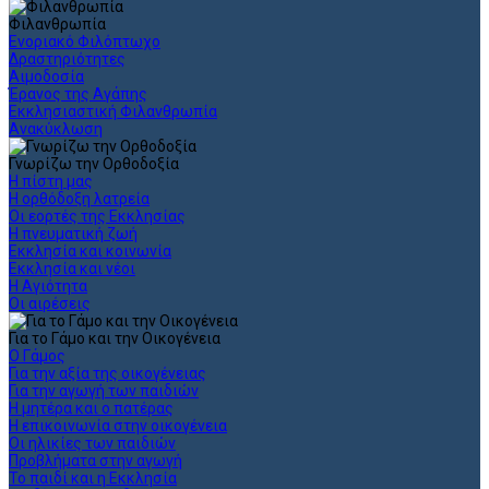
Φιλανθρωπία
Ενοριακό Φιλόπτωχο
Δραστηριότητες
Αιμοδοσία
Έρανος της Αγάπης
Εκκλησιαστική Φιλανθρωπία
Ανακύκλωση
Γνωρίζω την Ορθοδοξία
Η πίστη μας
Η ορθόδοξη λατρεία
Οι εορτές της Εκκλησίας
Η πνευματική ζωή
Εκκλησία και κοινωνία
Εκκλησία και νέοι
Η Αγιότητα
Οι αιρέσεις
Για το Γάμο και την Οικογένεια
Ο Γάμος
Για την αξία της οικογένειας
Για την αγωγή των παιδιών
Η μητέρα και ο πατέρας
Η επικοινωνία στην οικογένεια
Οι ηλικίες των παιδιών
Προβλήματα στην αγωγή
Το παιδί και η Εκκλησία