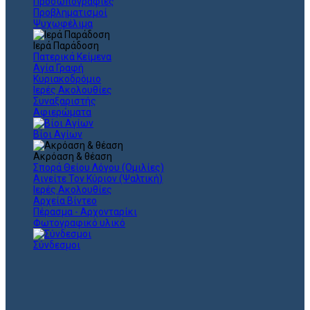
Προσωπογραφίες
Προβληματισμοί
Ψυχωφέλιμα
Ιερά Παράδοση
Πατερικά Κείμενα
Αγία Γραφή
Κυριακοδρόμιο
Ιερές Ακολουθίες
Συναξαριστής
Αφιερώματα
Βίοι Αγίων
Ακρόαση & θέαση
Σπορά Θείου Λόγου (Ομιλίες)
Αινείτε Τον Κύριον (Ψαλτική)
Ιερές Ακολουθίες
Αρχεία Βίντεο
Πέρασμα - Αρχονταρίκι
Φωτογραφικό υλικό
Σύνδεσμοι