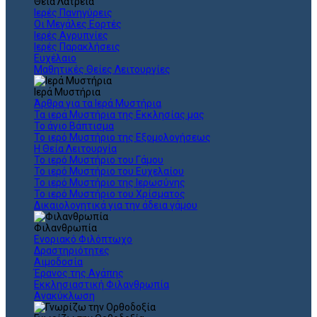
Θεια Λατρεία
Ιερές Πανηγύρεις
Οι Μεγάλες Εορτές
Ιερές Αγρυπνίες
Ιερές Παρακλήσεις
Ευχέλαιο
Μαθητικές Θείες Λειτουργίες
Ιερά Μυστήρια
Άρθρα για τα Ιερά Μυστήρια
Τα ιερά Μυστήρια της Εκκλησίας μας
Το άγιο Βάπτισμα
Το ιερό Μυστήριο της Εξομολογήσεως
Η Θεία Λειτουργία
Το ιερό Μυστήριο του Γάμου
Το ιερό Μυστήριο του Ευχελαίου
Το ιερό Μυστήριο της Ιερωσύνης
Το ιερό Μυστήριο του Χρίσματος
Δικαιολογητικά για την άδεια γάμου
Φιλανθρωπία
Ενοριακό Φιλόπτωχο
Δραστηριότητες
Αιμοδοσία
Έρανος της Αγάπης
Εκκλησιαστική Φιλανθρωπία
Ανακύκλωση