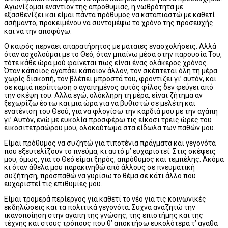
Αγωνίζομαι εναντίον της απροθυμίας, η νωθρότητα με
εξασθενίζει και είμαι πάντα πρόθυμος να καταπιαστώ με καθετί
ασήμαντο, προκειμένου να συντομέψω το χρόνο της προσευχής
και να την αποφύγω.
Ο καιρός περνάει απαρατήρητος με μάταιες ενασχολήσεις. Αλλά
όταν ασχολούμαι με το Θεό, όταν μπαίνω μέσα στην παρουσία Του,
τότε κάθε ώρα μού φαίνεται πως είναι ένας ολάκερος χρόνος.
Όταν κάποιος αγαπάει κάποιον άλλον, τον σκέπτεται όλη τη μέρα
χωρίς διακοπή, τον βλέπει μπροστά του, φροντίζει γι’ αυτόν, και
σε καμιά περίπτωση ο αγαπημένος αυτός φίλος δεν φεύγει από
την σκέψη του. Αλλά εγώ, ολόκληρη τη μέρα, είναι ζήτημα αν
ξεχωρίζω έστω και μια ώρα για να βυθιστώ σε μελέτη και
ενατένιση του Θεού, για να φλογίσω την καρδιά μου με την αγάπη
γι’ Αυτόν, ενώ με ευκολία προσφέρω τις είκοσι τρεις ώρες του
εικοσιτετραώρου μου, ολοκαύτωμα στα είδωλα των παθών μου.
Είμαι πρόθυμος να συζητώ για τιποτένια πράγματα και γεγονότα
που εξευτελίζουν το πνεύμα, κι αυτό μ’ ευχαριστεί. Στις σκέψεις
μου, όμως, για το Θεό είμαι ξηρός, απρόθυμος και τεμπέλης. Ακόμα
κι όταν άθελά μου παρακινηθώ από άλλους σε πνευματική
συζήτηση, προσπαθώ να γυρίσω το θέμα σε κάτι άλλο που
ευχαριστεί τις επιθυμίες μου.
Είμαι τρομερά περίεργος για καθετί το νέο για τις κοινωνικές
εκδηλώσεις και τα πολιτικά γεγονότα. Συχνά αναζητώ την
ικανοποίηση στην αγάπη της γνώσης, της επιστήμης και της
τέχνης και στους τρόπους που θ’ αποκτήσω ευκολότερα τ’ αγαθά