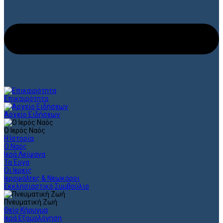
Επικαιρότητα
Αρχείο Ειδήσεων
Ο Ιερός Ναός
Η Ιστορία
Ο Ναός
Ιερά Λείψανα
Τα Έργα
Οι Ιερείς
Ιεροψάλτες & Νεωκόροι
Εκκλησιαστικό Συμβούλιο
Πνευματική Ζωή
Θείο Κήρυγμα
Ιερά Εξομολόγηση