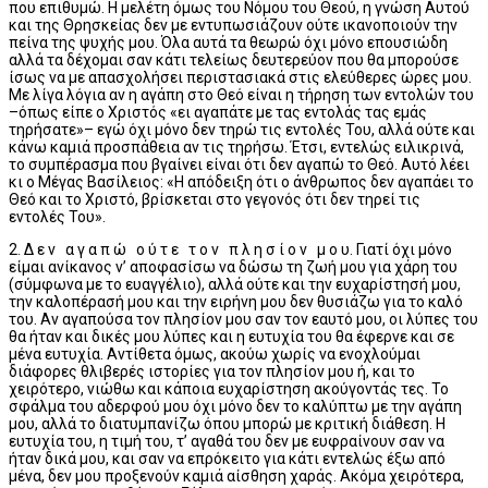
που επιθυμώ. Η μελέτη όμως του Νόμου του Θεού, η γνώση Αυτού
και της Θρησκείας δεν με εντυπωσιάζουν ούτε ικανοποιούν την
πείνα της ψυχής μου. Όλα αυτά τα θεωρώ όχι μόνο επουσιώδη
αλλά τα δέχομαι σαν κάτι τελείως δευτερεύον που θα μπορούσε
ίσως να με απασχολήσει περιστασιακά στις ελεύθερες ώρες μου.
Με λίγα λόγια αν η αγάπη στο Θεό είναι η τήρηση των εντολών του
–όπως είπε ο Χριστός «ει αγαπάτε με τας εντολάς τας εμάς
τηρήσατε»– εγώ όχι μόνο δεν τηρώ τις εντολές Του, αλλά ούτε και
κάνω καμιά προσπάθεια αν τις τηρήσω. Έτσι, εντελώς ειλικρινά,
το συμπέρασμα που βγαίνει είναι ότι δεν αγαπώ το Θεό. Αυτό λέει
κι ο Μέγας Βασίλειος: «Η απόδειξη ότι ο άνθρωπος δεν αγαπάει το
Θεό και το Χριστό, βρίσκεται στο γεγονός ότι δεν τηρεί τις
εντολές Του».
2. Δ ε ν α γ α π ώ ο ύ τ ε τ ο ν π λ η σ ί ο ν μ ο υ. Γιατί όχι μόνο
είμαι ανίκανος ν’ αποφασίσω να δώσω τη ζωή μου για χάρη του
(σύμφωνα με το ευαγγέλιο), αλλά ούτε και την ευχαρίστησή μου,
την καλοπέρασή μου και την ειρήνη μου δεν θυσιάζω για το καλό
του. Αν αγαπούσα τον πλησίον μου σαν τον εαυτό μου, οι λύπες του
θα ήταν και δικές μου λύπες και η ευτυχία του θα έφερνε και σε
μένα ευτυχία. Αντίθετα όμως, ακούω χωρίς να ενοχλούμαι
διάφορες θλιβερές ιστορίες για τον πλησίον μου ή, και το
χειρότερο, νιώθω και κάποια ευχαρίστηση ακούγοντάς τες. Το
σφάλμα του αδερφού μου όχι μόνο δεν το καλύπτω με την αγάπη
μου, αλλά το διατυμπανίζω όπου μπορώ με κριτική διάθεση. Η
ευτυχία του, η τιμή του, τ’ αγαθά του δεν με ευφραίνουν σαν να
ήταν δικά μου, και σαν να επρόκειτο για κάτι εντελώς έξω από
μένα, δεν μου προξενούν καμιά αίσθηση χαράς. Ακόμα χειρότερα,