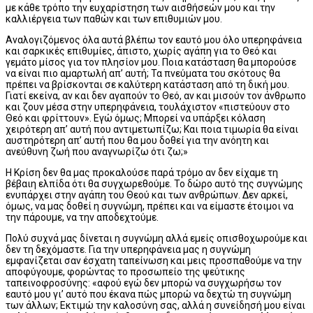
με κάθε τρόπο την ευχαρίστηση των αισθήσεών μου και την
καλλιέργεια των παθών και των επιθυμιών μου.
Αναλογιζόμενος όλα αυτά βλέπω τον εαυτό μου όλο υπερηφάνεια
και σαρκικές επιθυμίες, άπιστο, χωρίς αγάπη για το Θεό και
γεμάτο μίσος για τον πλησίον μου. Ποια κατάσταση θα μπορούσε
να είναι πιο αμαρτωλή απ’ αυτή; Τα πνεύματα του σκότους θα
πρέπει να βρίσκονται σε καλύτερη κατάσταση από τη δική μου.
Γιατί εκείνα, αν και δεν αγαπούν το Θεό, αν και μισούν τον άνθρωπο
και ζουν μέσα στην υπερηφάνεια, τουλάχιστον «πιστεύουν στο
Θεό και φρίττουν». Εγώ όμως; Μπορεί να υπάρξει κόλαση
χειρότερη απ’ αυτή που αντιμετωπίζω; Και ποια τιμωρία θα είναι
αυστηρότερη απ’ αυτή που θα μου δοθεί για την ανόητη και
ανεύθυνη ζωή που αναγνωρίζω ότι ζω;»
Η Κρίση δεν θα μας προκαλούσε παρά τρόμο αν δεν είχαμε τη
βέβαιη ελπίδα ότι θα συγχωρεθούμε. Το δώρο αυτό της συγνώμης
ενυπάρχει στην αγάπη του Θεού και των ανθρώπων. Δεν αρκεί,
όμως, να μας δοθεί η συγνώμη, πρέπει και να είμαστε έτοιμοι να
την πάρουμε, να την αποδεχτούμε.
Πολύ συχνά μας δίνεται η συγνώμη αλλά εμείς οπισθοχωρούμε και
δεν τη δεχόμαστε. Για την υπερηφάνεια μας η συγνώμη
εμφανίζεται σαν έσχατη ταπείνωση και μεις προσπαθούμε να την
αποφύγουμε, φορώντας το προσωπείο της ψεύτικης
ταπεινοφροσύνης: «αφού εγώ δεν μπορώ να συγχωρήσω τον
εαυτό μου γι’ αυτό που έκανα πώς μπορώ να δεχτώ τη συγνώμη
των άλλων; Εκτιμώ την καλοσύνη σας, αλλά η συνείδησή μου είναι