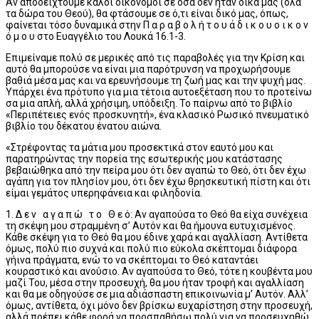
Αν αποδειχτούμε καλοί οικονόμοι σε όσα δεν ήταν δικά μας (όλα
τα δώρα του Θεού), θα φτάσουμε σε ό,τι είναι δικό μας, όπως,
φαίνεται τόσο δυναμικά στην Π α ρ α β ο λ ή τ ο υ ά δ ι κ ο υ ο ι κ ο ν
ό μ ο υ στο Ευαγγέλιο του Λουκά 16.1-3.
Επιμείναμε πολύ σε μερικές από τις παραβολές για την Κρίση και
αυτό θα μπορούσε να είναι μια παρότρυνση να προχωρήσουμε
βαθιά μέσα μας και να ερευνήσουμε τη ζωή μας και την ψυχή μας.
Υπάρχει ένα πρότυπο για μια τέτοια αυτοεξέταση που το προτείνω
σα μια απλή, αλλά χρήσιμη, υπόδειξη. Το παίρνω από το βιβλίο
«Περιπέτειες ενός προσκυνητή», ένα κλασικό Ρωσικό πνευματικό
βιβλίο του δέκατου ένατου αιώνα.
«Στρέφοντας τα μάτια μου προσεκτικά στον εαυτό μου και
παρατηρώντας την πορεία της εσωτερικής μου κατάστασης
βεβαιώθηκα από την πείρα μου ότι δεν αγαπώ το Θεό, ότι δεν έχω
αγάπη για τον πλησίον μου, ότι δεν έχω θρησκευτική πίστη και ότι
είμαι γεμάτος υπερηφάνεια και φιληδονία.
1. Δ ε ν α γ α π ώ τ ο Θ ε ό: Αν αγαπούσα το Θεό θα είχα συνέχεια
τη σκέψη μου στραμμένη σ’ Αυτόν και θα ήμουνα ευτυχισμένος.
Κάθε σκέψη για το Θεό θα μου έδινε χαρά και αγαλλίαση. Αντίθετα
όμως, πολύ πιο συχνά και πολύ πιο εύκολα σκέπτομαι διάφορα
γήινα πράγματα, ενώ το να σκέπτομαι το Θεό καταντάει
κουραστικό και ανούσιο. Αν αγαπούσα το Θεό, τότε η κουβέντα μου
μαζί Του, μέσα στην προσευχή, θα μου ήταν τροφή και αγαλλίαση
και θα με οδηγούσε σε μια αδιάσπαστη επικοινωνία μ’ Αυτόν. Αλλ’
όμως, αντίθετα, όχι μόνο δεν βρίσκω ευχαρίστηση στην προσευχή,
αλλά πρέπει κάθε φορά να προσπαθήσω πολύ για να προσευχηθώ.