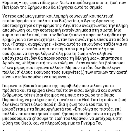
θύματος– της φροντίδας μας. Να ένα παράδειγμα από τη ζωή των
Πατέρων της Ερήμου που θα εξηγήσει αυτό το σημείο.
Ύστερα από μια γεμάτη και λαμπρή κοινωνική και πολιτική
σταδιοδρομία στο παλάτι του Βυζαντίου, ο Άγιος Αρσένιος
αποτραβήχτηκε στην έρημο της Αιγύπτου αναζητώντας την πλήρη
απομόνωση και την εσωτερική ενατένιση μέσα στη σιωπή. Μια
κυρία του παλατιού, που τον θαύμαζε πάντα πάρα πολύ ήρθε στην
έρημο για να τον αναζητήσει. Όταν τον συνάντησε έπεσε στα πόδια
του. «Πάτερ», αναφώνησε, «έκανα αυτό το επικίνδυνο ταξίδι για να
σε δω και ν’ ακούσω από το στόμα σου μια μόνο εντολή που
ορκίζομαι να την φυλάξω σ’ όλη μου τη ζωή.» «Αν αληθινά
υπόσχεσαι ότι δεν θα παρακούσεις τη θέλησή μας», απάντησε ο
Αρσένιος, «δέξου αυτή την εντολή μου: όταν ακούς ότι βρίσκομαι
σ’ ένα μέρος εσύ πήγαινε αλλού». Μήπως το ίδιο δεν θα έλεγαν
πολλοί σ’ όλους εκείνους τους ευεργέτες(.) των οποίων την αρετή
είναι καταδικασμένοι να υπομένουν;
Για μένα το βασικό σημείο της παραβολής που μιλάει για τα
πρόβατα και τα ερίφια είναι τούτο: αν είσαι αληθινά και συνετά
άνθρωπος, τότε είσαι έτοιμος να μπεις στο χώρο της θείας
Παρουσίας, να μετέχεις σε ό,τι ανήκει στο Θεό. Γιατί η αιώνια ζωή
δεν είναι τίποτε άλλο παρά η ίδια η ζωή του Θεού που τη
μοιράζεται με τα δημιουργήματά του. «Επί ολίγα ης πιστός, επί
πολλών σε καταστήσω»` αφού ζήσουμε επάξια πάνω στη γη θα
μπορέσουμε να ζήσουμε τη ζωή του Ουρανού, να μετέχουμε στη
φύση του Θεού, και να πληρωθούμε με το Πνεύμα Του.