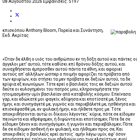
08 Αυγούστου 2026
Εμφανίσεις: 5197
επισκόπου Anthony Bloom, Πορεία και Συνάντηση,
Εκδ. Ακρίτας
«Όταν δε έλθη ο υιός του ανθρώπου εν τη δόξη αυτού και πάντες οι
άγγελοι μετ’ αυτού, τότε καθίσει επί θρόνου δόξης αυτού, και
συναχθήσεται έμπροσθεν αυτού πάντα τα έθνη, και αφοριεί
αυτούς απ’ αλλήλων ώσπερ ο ποιμήν αφορίζει τα πρόβατα από
των εριφίων, και στήσει τα μεν πρόβατα εκ δεξιών αυτού, τα δε
ερίφια εξ ευωνύμων. Τότε ερεί ο βασιλεύς τοις εκ δεξιών αυτού:
δεύτε οι ευλογημένοι του πατρός μου, κληρονομήσατε την
ητοιμασμένην υμίν βασιλείαν από καταβολής κόσμου. Επείνασα
γαρ, και εδώκατέ μοι φαγείν, εδίψησα και εποτίσατέ με, ξένος
ήμην, και συνηγάγετέ με, γυμνός και περιεβάλετέ με, ησθένησα και
επισκέψασθέ με, εν φυλακή ήμην, και ήλθετε προς με. Τότε
αποκριθήσονται αυτώ οι δίκαιοι λέγοντες` κύριε, πότε σε είδομεν
πεινώντα και εθρέψαμεν, ή διψώντα και εποτίσαμεν; Πότε δε σε
είδομεν ξένον και συνηγάγομεν, ή γυμνόν και περιεβάλομεν; Πότε
δε σε είδομεν ασθενή ή εν φυλακή, και ήλθομεν προς σε; Και
αποκριθείς ο βασιλεύς ερεί αυτοίς` αμήν λέγω υμίν, εφ’ όσον
εποιήσατε ενί τούτων των αδελφών μου των ελαχίστων, εμοί