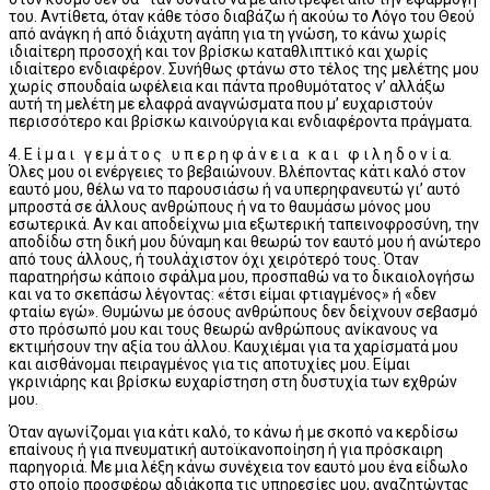
του. Αντίθετα, όταν κάθε τόσο διαβάζω ή ακούω το Λόγο του Θεού
από ανάγκη ή από διάχυτη αγάπη για τη γνώση, το κάνω χωρίς
ιδιαίτερη προσοχή και τον βρίσκω καταθλιπτικό και χωρίς
ιδιαίτερο ενδιαφέρον. Συνήθως φτάνω στο τέλος της μελέτης μου
χωρίς σπουδαία ωφέλεια και πάντα προθυμότατος ν’ αλλάξω
αυτή τη μελέτη με ελαφρά αναγνώσματα που μ’ ευχαριστούν
περισσότερο και βρίσκω καινούργια και ενδιαφέροντα πράγματα.
4. Ε ί μ α ι γ ε μ ά τ ο ς υ π ε ρ η φ ά ν ε ι α κ α ι φ ι λ η δ ο ν ί α.
Όλες μου οι ενέργειες το βεβαιώνουν. Βλέποντας κάτι καλό στον
εαυτό μου, θέλω να το παρουσιάσω ή να υπερηφανευτώ γι’ αυτό
μπροστά σε άλλους ανθρώπους ή να το θαυμάσω μόνος μου
εσωτερικά. Αν και αποδείχνω μια εξωτερική ταπεινοφροσύνη, την
αποδίδω στη δική μου δύναμη και θεωρώ τον εαυτό μου ή ανώτερο
από τους άλλους, ή τουλάχιστον όχι χειρότερό τους. Όταν
παρατηρήσω κάποιο σφάλμα μου, προσπαθώ να το δικαιολογήσω
και να το σκεπάσω λέγοντας: «έτσι είμαι φτιαγμένος» ή «δεν
φταίω εγώ». Θυμώνω με όσους ανθρώπους δεν δείχνουν σεβασμό
στο πρόσωπό μου και τους θεωρώ ανθρώπους ανίκανους να
εκτιμήσουν την αξία του άλλου. Καυχιέμαι για τα χαρίσματά μου
και αισθάνομαι πειραγμένος για τις αποτυχίες μου. Είμαι
γκρινιάρης και βρίσκω ευχαρίστηση στη δυστυχία των εχθρών
μου.
Όταν αγωνίζομαι για κάτι καλό, το κάνω ή με σκοπό να κερδίσω
επαίνους ή για πνευματική αυτοϊκανοποίηση ή για πρόσκαιρη
παρηγοριά. Με μια λέξη κάνω συνέχεια τον εαυτό μου ένα είδωλο
στο οποίο προσφέρω αδιάκοπα τις υπηρεσίες μου, αναζητώντας