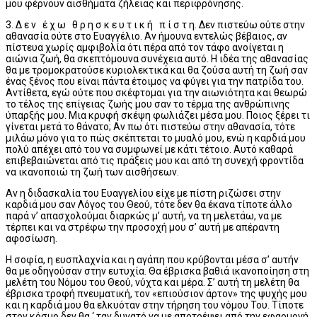
μου φέρνουν αισθήματα ζήλειας και περιφρόνησης.
3. Δ ε ν έ χ ω θ ρ η σ κ ε υ τ ι κ ή π ί σ τ η. Δεν πιστεύω ούτε στην
αθανασία ούτε στο Ευαγγέλιο. Αν ήμουνα εντελώς βέβαιος, αν
πίστευα χωρίς αμφιβολία ότι πέρα από τον τάφο ανοίγεται η
αιώνια ζωή, θα σκεπτόμουνα συνέχεια αυτό. Η ιδέα της αθανασίας
θα με τρομοκρατούσε κυριολεκτικά και θα ζούσα αυτή τη ζωή σαν
ένας ξένος που είναι πάντα έτοιμος να φύγει για την πατρίδα του.
Αντίθετα, εγώ ούτε που σκέφτομαι για την αιωνιότητα και θεωρώ
το τέλος της επίγειας ζωής μου σαν το τέρμα της ανθρώπινης
ύπαρξής μου. Μια κρυφή σκέψη φωλιάζει μέσα μου. Ποιος ξέρει τι
γίνεται μετά το θάνατο; Αν πω ότι πιστεύω στην αθανασία, τότε
μιλάω μόνο για το πώς σκέπτεται το μυαλό μου, ενώ η καρδιά μου
πολύ απέχει από του να συμφωνεί με κάτι τέτοιο. Αυτό καθαρά
επιβεβαιώνεται από τις πράξεις μου και από τη συνεχή φροντίδα
να ικανοποιώ τη ζωή των αισθήσεων.
Αν η διδασκαλία του Ευαγγελίου είχε με πίστη ριζώσει στην
καρδιά μου σαν Λόγος του Θεού, τότε δεν θα έκανα τίποτε άλλο
παρά ν’ απασχολούμαι διαρκώς μ’ αυτή, να τη μελετάω, να με
τέρπει και να στρέφω την προσοχή μου σ’ αυτή με απέραντη
αφοσίωση.
Η σοφία, η ευσπλαχνία και η αγάπη που κρύβονται μέσα σ’ αυτήν
θα με οδηγούσαν στην ευτυχία. Θα έβρισκα βαθιά ικανοποίηση στη
μελέτη του Νόμου του Θεού, νύχτα και μέρα. Σ’ αυτή τη μελέτη θα
έβρισκα τροφή πνευματική, τον «επιούσιον άρτον» της ψυχής μου
και η καρδιά μου θα ελκυόταν στην τήρηση του νόμου Του. Τίποτε
στον κόσμο δεν θα ‘ ταν δυνατό να με αποτρέψει από την εφαρμογή