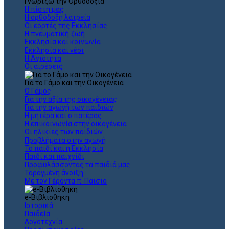
Γνωρίζω την Ορθοδοξία
Η πίστη μας
Η ορθόδοξη λατρεία
Οι εορτές της Εκκλησίας
Η πνευματική ζωή
Εκκλησία και κοινωνία
Εκκλησία και νέοι
Η Αγιότητα
Οι αιρέσεις
Για το Γάμο και την Οικογένεια
Ο Γάμος
Για την αξία της οικογένειας
Για την αγωγή των παιδιών
Η μητέρα και ο πατέρας
Η επικοινωνία στην οικογένεια
Οι ηλικίες των παιδιών
Προβλήματα στην αγωγή
Το παιδί και η Εκκλησία
Παιδί και παιχνίδι
Προφυλάσσοντας τα παιδιά μας
Ταραγμένη άνοιξη
Με τον Γέροντα π. Παϊσιο
e-Βιβλιοθηκη
Ιστορικά
Παιδεία
Λογοτεχνία