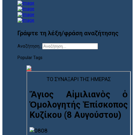
Γράψτε τη λέξη/φράση αναζήτησης
Αναζήτηση...
Popular Tags