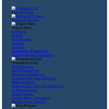
Επικαιρότητα
Αρχείο Ειδήσεων
Ο Ιερός Ναός
Η Ιστορία
Ο Ναός
Ιερά Λείψανα
Τα Έργα
Οι Ιερείς
Ιεροψάλτες & Νεωκόροι
Εκκλησιαστικό Συμβούλιο
Πνευματική Ζωή
Θείο Κήρυγμα
Ιερά Εξομολόγηση
Ποιμαντική Διακονία
Πολιτιστικές Πρωτοβουλίες
Μαθηματάριον
Μαθήματα Βυζαντινής Μουσικής
Οι Κεκοιμημένοι
Σχολή Γονέων
Σύναξη Νέων Ζευγαριών
Μελέτη Αγίας Γραφής