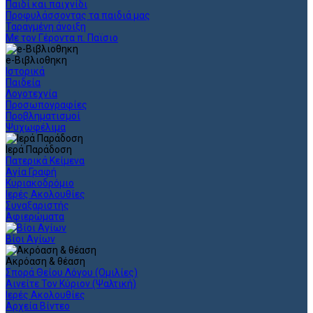
Παιδί και παιχνίδι
Προφυλάσσοντας τα παιδιά μας
Ταραγμένη άνοιξη
Με τον Γέροντα π. Παϊσιο
e-Βιβλιοθηκη
Ιστορικά
Παιδεία
Λογοτεχνία
Προσωπογραφίες
Προβληματισμοί
Ψυχωφέλιμα
Ιερά Παράδοση
Πατερικά Κείμενα
Αγία Γραφή
Κυριακοδρόμιο
Ιερές Ακολουθίες
Συναξαριστής
Αφιερώματα
Βίοι Αγίων
Ακρόαση & θέαση
Σπορά Θείου Λόγου (Ομιλίες)
Αινείτε Τον Κύριον (Ψαλτική)
Ιερές Ακολουθίες
Αρχεία Βίντεο