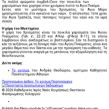
Τα πολλά αρώματα συμβολίζουν την ποικιλία των
χαρισμάτων που χορηγεί στον χριόμενο πιστό το Άγιο Πνεύμα.
Εκτός από το μυστήριο του Χρίσματος, το Άγιο Μύρο
χρησιμοποιείται στα εγκαίνια των ναών. Ο επίσκοπος τότε χρίει
την Αγία Τράπεζα, τους τέσσερις τοίχους του ναού και τα ιερά
σκεύη.
Η χάρη του Μυστηρίου
Η χάρη του Χρίσματος είναι τα ποικίλα χαρίσματα του Αγίου
Πνεύματος (Γαλ. ε', 22-23 καί Α'Κορ. ιβ'4καί 8-11), τα οποία
λαμβάνουν όλοι ανεξαιρέτως οι βαπτισμένοι. Εάν τα διατηρούν ή
εάν τα αυξάνουν, με τη δύναμη πάλι του Αγίου Πνεύματος, είναι ένα
μεγάλο θέμα πού συν δέεται και με την προαίρεση του καθενός. Τα
χαρίσματα γίνονται ενεργά με τη μετάνοια, την εξομολόγηση καί τη
θεία Κοινωνία.
Δείτε ακόμη:
Το χρίσμα,
του Ανδρέα Θεοδώρου, ομότιμου Καθηγητού
Πανεπιστημίου Αθηνών
Προηγούμενο άρθρο: Το χρίσμα
Προηγούμενο
© 2026 Καθεδρικός Ιερός Ναός Κοιμήσεως Θεοτόκου
Φανερωμένης Χολαργού
Publish the Menu module to "offcanvas" position. Here you can