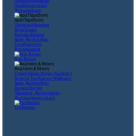
Προσωπογραφίες
Προβληματισμοί
Ψυχωφέλιμα
Ιερά Παράδοση
Πατερικά Κείμενα
Αγία Γραφή
Κυριακοδρόμιο
Ιερές Ακολουθίες
Συναξαριστής
Αφιερώματα
Βίοι Αγίων
Ακρόαση & θέαση
Σπορά Θείου Λόγου (Ομιλίες)
Αινείτε Τον Κύριον (Ψαλτική)
Ιερές Ακολουθίες
Αρχεία Βίντεο
Πέρασμα - Αρχονταρίκι
Φωτογραφικό υλικό
Σύνδεσμοι