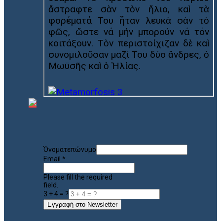
Όνοματεπώνυμο
Email
*
Please fill the required
field.
3 + 4 = ?
Εγγραφή στο Newsletter