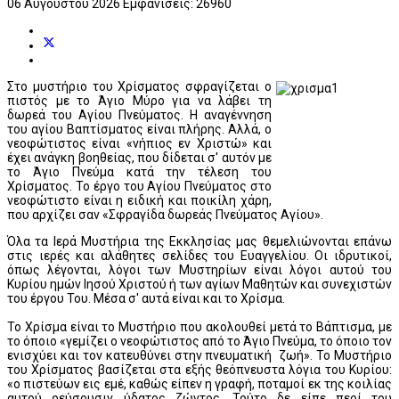
06 Αυγούστου 2026
Εμφανίσεις: 26960
Στο μυστήριο του Χρίσματος σφραγίζεται ο
πιστός με το Άγιο Μύρο για να λάβει τη
δωρεά του Αγίου Πνεύματος. Η αναγέννηση
του αγίου Βαπτίσματος είναι πλήρης. Αλλά, ο
νεοφώτιστος είναι «νήπιος εν Χριστώ» και
έχει ανάγκη βοηθείας, που δίδεται σ' αυτόν με
το Άγιο Πνεύμα κατά την τέλεση του
Χρίσματος. Το έργο του Αγίου Πνεύματος στο
νεοφώτιστο είναι η ειδική και ποικίλη χάρη,
που αρχίζει σαν «Σφραγίδα δωρεάς Πνεύματος Αγίου».
Όλα τα Ιερά Μυστήρια της Εκκλησίας μας θεμελιώνονται επάνω
στις ιερές και αλάθητες σελίδες του Ευαγγελίου. Οι ιδρυτικοί,
όπως λέγονται, λόγοι των Μυστηρίων είναι λόγοι αυτού του
Κυρίου ημών Ιησού Χριστού ή των αγίων Μαθητών και συνεχιστών
του έργου Του. Μέσα σ' αυτά είναι και το Χρίσμα.
Το Χρίσμα είναι το Μυστήριο που ακολουθεί μετά το Βάπτισμα, με
το όποιο «γεμίζει ο νεοφώτιστος από το Άγιο Πνεύμα, το όποιο τον
ενισχύει και τον κατευθύνει στην πνευματική ζωή». Το Μυστήριο
του Χρίσματος βασίζεται στα εξής θεόπνευστα λόγια του Κυρίου:
«ο πιστεύων εις εμέ, καθώς είπεν η γραφή, ποταμοί εκ της κοιλίας
αυτού ρεύσουσιν ύδατος ζώντος. Τούτο δε είπε περί του