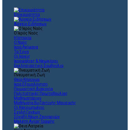
Επικαιρότητα
Αρχείο Ειδήσεων
Ο Ιερός Ναός
Η Ιστορία
Ο Ναός
Ιερά Λείψανα
Τα Έργα
Οι Ιερείς
Ιεροψάλτες & Νεωκόροι
Εκκλησιαστικό Συμβούλιο
Πνευματική Ζωή
Θείο Κήρυγμα
Ιερά Εξομολόγηση
Ποιμαντική Διακονία
Πολιτιστικές Πρωτοβουλίες
Μαθηματάριον
Μαθήματα Βυζαντινής Μουσικής
Οι Κεκοιμημένοι
Σχολή Γονέων
Σύναξη Νέων Ζευγαριών
Μελέτη Αγίας Γραφής