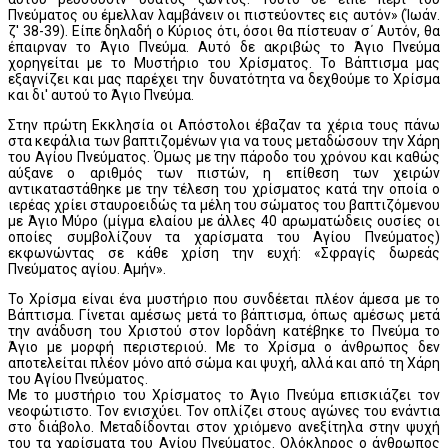
Πνεύματος ου έμελλαν λαμβάνειν οι πιστεύοντες εις αυτόν» (Ίωάν.
ζ' 38-39). Είπε δηλαδή ο Κύριος ότι, όσοι θα πίστευαν σ΄ Αυτόν, θα
έπαιρναν το Άγιο Πνεύμα. Αυτό δε ακριβώς το Άγιο Πνεύμα
χορηγείται με το Μυστήριο του Χρίσματος. Το Βάπτισμα μας
εξαγνίζει και μας παρέχει την δυνατότητα να δεχθούμε το Χρίσμα
και δι' αυτού το Άγιο Πνεύμα.
Στην πρώτη Εκκλησία οι Απόστολοι έβαζαν τα χέρια τους πάνω
στα κεφάλια των βαπτιζομένων για να τους μεταδώσουν την Χάρη
του Αγίου Πνεύματος. Όμως με την πάροδο του χρόνου και καθώς
αύξανε ο αριθμός των πιστών, η επίθεση των χειρών
αντικαταστάθηκε με την τέλεση του χρίσματος κατά την οποία ο
ιερέας χρίει σταυροειδώς τα μέλη του σώματος του βαπτιζόμενου
με Άγιο Μύρο (μίγμα ελαίου με άλλες 40 αρωματώδεις ουσίες οι
οποίες συμβολίζουν τα χαρίσματα του Αγίου Πνεύματος)
εκφωνώντας σε κάθε χρίση την ευχή: «Σφραγίς δωρεάς
Πνεύματος αγίου. Αμήν».
Το Χρίσμα είναι ένα μυστήριο που συνδέεται πλέον άμεσα με το
Βάπτισμα. Γίνεται αμέσως μετά το βάπτισμα, όπως αμέσως μετά
την ανάδυση του Χριστού στον Ιορδάνη κατέβηκε το Πνεύμα το
Άγιο με μορφή περιστεριού. Με το Χρίσμα ο άνθρωπος δεν
αποτελείται πλέον μόνο από σώμα και ψυχή, αλλά και από τη Χάρη
του Αγίου Πνεύματος.
Με το μυστήριο του Χρίσματος το Άγιο Πνεύμα επισκιάζει τον
νεοφώτιστο. Τον ενισχύει. Τον οπλίζει στους αγώνες του ενάντια
στο διάβολο. Μεταδίδονται στον χριόμενο ανεξίτηλα στην ψυχή
του τα χαρίσματα του Αγίου Πνεύματος. Ολόκληρος ο άνθρωπος