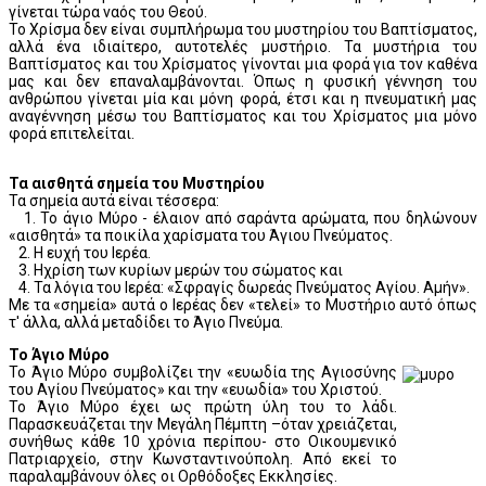
γίνεται τώρα ναός του Θεού.
Το Χρίσμα δεν είναι συμπλήρωμα του μυστηρίου του Βαπτίσματος,
αλλά ένα ιδιαίτερο, αυτοτελές μυστήριο. Τα μυστήρια του
Βαπτίσματος και του Χρίσματος γίνονται μια φορά για τον καθένα
μας και δεν επαναλαμβάνονται. Όπως η φυσική γέννηση του
ανθρώπου γίνεται μία και μόνη φορά, έτσι και η πνευματική μας
αναγέννηση μέσω του Βαπτίσματος και του Χρίσματος μια μόνο
φορά επιτελείται.
Τα αισθητά σημεία του Μυστηρίου
Τα σημεία αυτά είναι τέσσερα:
1. Το άγιο Μύρο - έλαιον από σαράντα αρώματα, που δηλώνουν
«αισθητά» τα ποικίλα χαρίσματα του Άγιου Πνεύματος.
2. Η ευχή του Ιερέα.
3. Ηχρίση των κυρίων μερών του σώματος και
4. Τα λόγια του Ιερέα: «Σφραγίς δωρεάς Πνεύματος Αγίου. Αμήν».
Με τα «σημεία» αυτά ο Ιερέας δεν «τελεί» το Μυστήριο αυτό όπως
τ' άλλα, αλλά μεταδίδει το Άγιο Πνεύμα.
Το Άγιο Μύρο
Το Άγιο Μύρο συμβολίζει την «ευωδία της Αγιοσύνης
του Αγίου Πνεύματος» και την «ευωδία» του Χριστού.
Το Άγιο Μύρο έχει ως πρώτη ύλη του το λάδι.
Παρασκευάζεται την Μεγάλη Πέμπτη –όταν χρειάζεται,
συνήθως κάθε 10 χρόνια περίπου- στο Οικουμενικό
Πατριαρχείο, στην Κωνσταντινούπολη. Από εκεί το
παραλαμβάνουν όλες οι Ορθόδοξες Εκκλησίες.