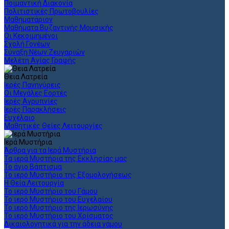
Ποιμαντική Διακονία
Πολιτιστικές Πρωτοβουλίες
Μαθηματάριον
Μαθήματα Βυζαντινής Μουσικής
Οι Κεκοιμημένοι
Σχολή Γονέων
Σύναξη Νέων Ζευγαριών
Μελέτη Αγίας Γραφής
Θεια Λατρεία
Ιερές Πανηγύρεις
Οι Μεγάλες Εορτές
Ιερές Αγρυπνίες
Ιερές Παρακλήσεις
Ευχέλαιο
Μαθητικές Θείες Λειτουργίες
Ιερά Μυστήρια
Άρθρα για τα Ιερά Μυστήρια
Τα ιερά Μυστήρια της Εκκλησίας μας
Το άγιο Βάπτισμα
Το ιερό Μυστήριο της Εξομολογήσεως
Η Θεία Λειτουργία
Το ιερό Μυστήριο του Γάμου
Το ιερό Μυστήριο του Ευχελαίου
Το ιερό Μυστήριο της Ιερωσύνης
Το ιερό Μυστήριο του Χρίσματος
Δικαιολογητικά για την άδεια γάμου