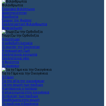
Φιλανθρωπία
Ενοριακό Φιλόπτωχο
Δραστηριότητες
Αιμοδοσία
Έρανος της Αγάπης
Εκκλησιαστική Φιλανθρωπία
Ανακύκλωση
Γνωρίζω την Ορθοδοξία
Η πίστη μας
Η ορθόδοξη λατρεία
Οι εορτές της Εκκλησίας
Η πνευματική ζωή
Εκκλησία και κοινωνία
Εκκλησία και νέοι
Η Αγιότητα
Οι αιρέσεις
Για το Γάμο και την Οικογένεια
Ο Γάμος
Για την αξία της οικογένειας
Για την αγωγή των παιδιών
Η μητέρα και ο πατέρας
Η επικοινωνία στην οικογένεια
Οι ηλικίες των παιδιών
Προβλήματα στην αγωγή
Το παιδί και η Εκκλησία