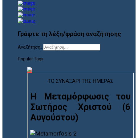
Γράψτε τη λέξη/φράση αναζήτησης
Αναζήτηση...
Popular Tags