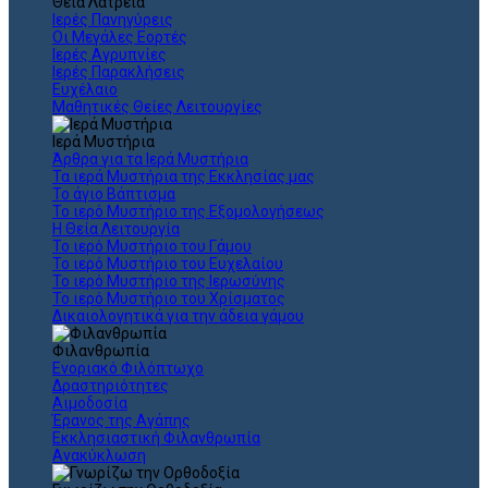
Θεια Λατρεία
Ιερές Πανηγύρεις
Οι Μεγάλες Εορτές
Ιερές Αγρυπνίες
Ιερές Παρακλήσεις
Ευχέλαιο
Μαθητικές Θείες Λειτουργίες
Ιερά Μυστήρια
Άρθρα για τα Ιερά Μυστήρια
Τα ιερά Μυστήρια της Εκκλησίας μας
Το άγιο Βάπτισμα
Το ιερό Μυστήριο της Εξομολογήσεως
Η Θεία Λειτουργία
Το ιερό Μυστήριο του Γάμου
Το ιερό Μυστήριο του Ευχελαίου
Το ιερό Μυστήριο της Ιερωσύνης
Το ιερό Μυστήριο του Χρίσματος
Δικαιολογητικά για την άδεια γάμου
Φιλανθρωπία
Ενοριακό Φιλόπτωχο
Δραστηριότητες
Αιμοδοσία
Έρανος της Αγάπης
Εκκλησιαστική Φιλανθρωπία
Ανακύκλωση