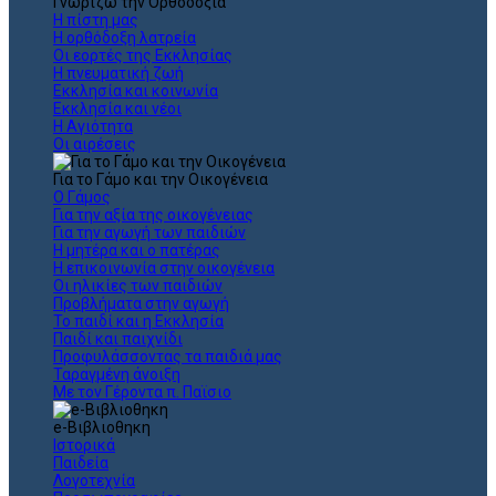
Γνωρίζω την Ορθοδοξία
Η πίστη μας
Η ορθόδοξη λατρεία
Οι εορτές της Εκκλησίας
Η πνευματική ζωή
Εκκλησία και κοινωνία
Εκκλησία και νέοι
Η Αγιότητα
Οι αιρέσεις
Για το Γάμο και την Οικογένεια
Ο Γάμος
Για την αξία της οικογένειας
Για την αγωγή των παιδιών
Η μητέρα και ο πατέρας
Η επικοινωνία στην οικογένεια
Οι ηλικίες των παιδιών
Προβλήματα στην αγωγή
Το παιδί και η Εκκλησία
Παιδί και παιχνίδι
Προφυλάσσοντας τα παιδιά μας
Ταραγμένη άνοιξη
Με τον Γέροντα π. Παϊσιο
e-Βιβλιοθηκη
Ιστορικά
Παιδεία
Λογοτεχνία