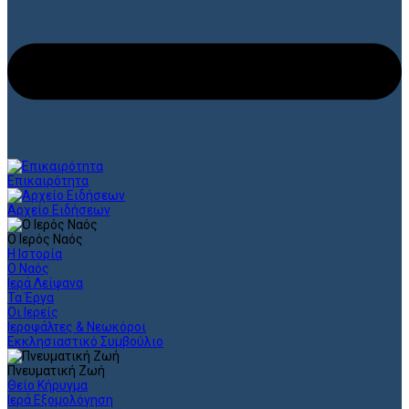
Επικαιρότητα
Αρχείο Ειδήσεων
Ο Ιερός Ναός
Η Ιστορία
Ο Ναός
Ιερά Λείψανα
Τα Έργα
Οι Ιερείς
Ιεροψάλτες & Νεωκόροι
Εκκλησιαστικό Συμβούλιο
Πνευματική Ζωή
Θείο Κήρυγμα
Ιερά Εξομολόγηση