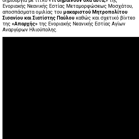
δημιουργία με τίτλο «
Τι σημαίνουν όλα αυτά;
» της
Ενοριακής Νεανικής Εστίας Μεταμορφώσεως Μοσχάτου,
αποσπάσματα ομιλίας του
μακαριστού Μητροπολίτου
Σισανίου και Σιατίστης Παύλου
καθώς και σχετικό βίντεο
της
«Απαρχής»
της Ενοριακής Νεανικής Εστίας Αγίων
Αναργύρων Ηλιούπολης.