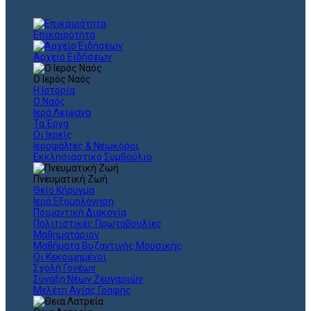
Επικαιρότητα
Αρχείο Ειδήσεων
Ο Ιερός Ναός
Η Ιστορία
Ο Ναός
Ιερά Λείψανα
Τα Έργα
Οι Ιερείς
Ιεροψάλτες & Νεωκόροι
Εκκλησιαστικό Συμβούλιο
Πνευματική Ζωή
Θείο Κήρυγμα
Ιερά Εξομολόγηση
Ποιμαντική Διακονία
Πολιτιστικές Πρωτοβουλίες
Μαθηματάριον
Μαθήματα Βυζαντινής Μουσικής
Οι Κεκοιμημένοι
Σχολή Γονέων
Σύναξη Νέων Ζευγαριών
Μελέτη Αγίας Γραφής