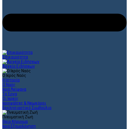
Επικαιρότητα
Αρχείο Ειδήσεων
Ο Ιερός Ναός
Η Ιστορία
Ο Ναός
Ιερά Λείψανα
Τα Έργα
Οι Ιερείς
Ιεροψάλτες & Νεωκόροι
Εκκλησιαστικό Συμβούλιο
Πνευματική Ζωή
Θείο Κήρυγμα
Ιερά Εξομολόγηση