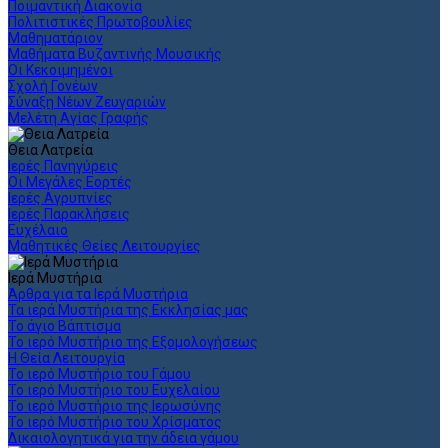
Ποιμαντική Διακονία
Πολιτιστικές Πρωτοβουλίες
Μαθηματάριον
Μαθήματα Βυζαντινής Μουσικής
Οι Κεκοιμημένοι
Σχολή Γονέων
Σύναξη Νέων Ζευγαριών
Μελέτη Αγίας Γραφής
Θεια Λατρεία
Ιερές Πανηγύρεις
Οι Μεγάλες Εορτές
Ιερές Αγρυπνίες
Ιερές Παρακλήσεις
Ευχέλαιο
Μαθητικές Θείες Λειτουργίες
Ιερά Μυστήρια
Άρθρα για τα Ιερά Μυστήρια
Τα ιερά Μυστήρια της Εκκλησίας μας
Το άγιο Βάπτισμα
Το ιερό Μυστήριο της Εξομολογήσεως
Η Θεία Λειτουργία
Το ιερό Μυστήριο του Γάμου
Το ιερό Μυστήριο του Ευχελαίου
Το ιερό Μυστήριο της Ιερωσύνης
Το ιερό Μυστήριο του Χρίσματος
Δικαιολογητικά για την άδεια γάμου