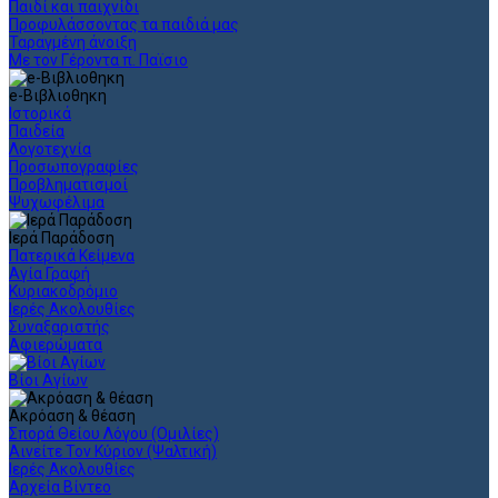
Παιδί και παιχνίδι
Προφυλάσσοντας τα παιδιά μας
Ταραγμένη άνοιξη
Με τον Γέροντα π. Παϊσιο
e-Βιβλιοθηκη
Ιστορικά
Παιδεία
Λογοτεχνία
Προσωπογραφίες
Προβληματισμοί
Ψυχωφέλιμα
Ιερά Παράδοση
Πατερικά Κείμενα
Αγία Γραφή
Κυριακοδρόμιο
Ιερές Ακολουθίες
Συναξαριστής
Αφιερώματα
Βίοι Αγίων
Ακρόαση & θέαση
Σπορά Θείου Λόγου (Ομιλίες)
Αινείτε Τον Κύριον (Ψαλτική)
Ιερές Ακολουθίες
Αρχεία Βίντεο