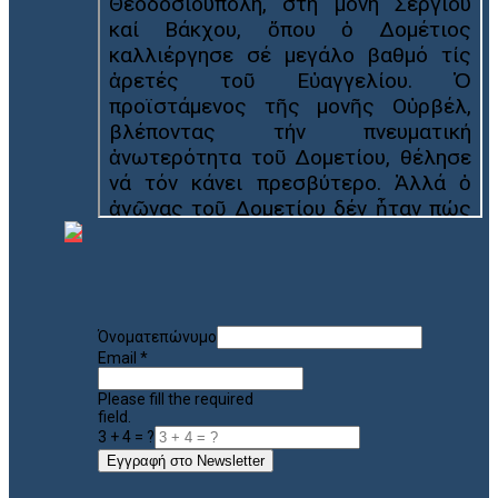
Όνοματεπώνυμο
Email
*
Please fill the required
field.
3 + 4 = ?
Εγγραφή στο Newsletter