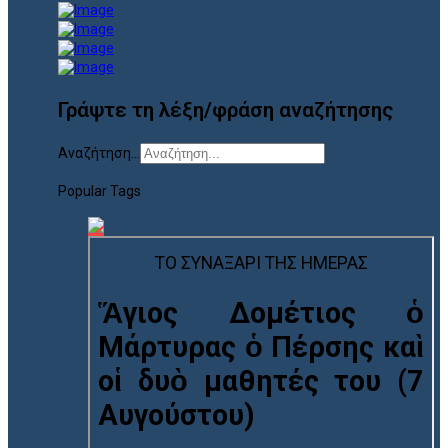
Γράψτε τη λέξη/φράση αναζήτησης
Αναζήτηση...
Popular Tags