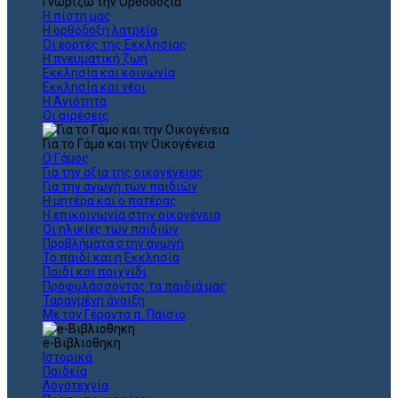
Γνωρίζω την Ορθοδοξία
Η πίστη μας
Η ορθόδοξη λατρεία
Οι εορτές της Εκκλησίας
Η πνευματική ζωή
Εκκλησία και κοινωνία
Εκκλησία και νέοι
Η Αγιότητα
Οι αιρέσεις
Για το Γάμο και την Οικογένεια
Ο Γάμος
Για την αξία της οικογένειας
Για την αγωγή των παιδιών
Η μητέρα και ο πατέρας
Η επικοινωνία στην οικογένεια
Οι ηλικίες των παιδιών
Προβλήματα στην αγωγή
Το παιδί και η Εκκλησία
Παιδί και παιχνίδι
Προφυλάσσοντας τα παιδιά μας
Ταραγμένη άνοιξη
Με τον Γέροντα π. Παϊσιο
e-Βιβλιοθηκη
Ιστορικά
Παιδεία
Λογοτεχνία