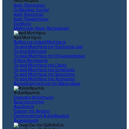
Θεια Λατρεία
Ιερές Πανηγύρεις
Οι Μεγάλες Εορτές
Ιερές Αγρυπνίες
Ιερές Παρακλήσεις
Ευχέλαιο
Μαθητικές Θείες Λειτουργίες
Ιερά Μυστήρια
Άρθρα για τα Ιερά Μυστήρια
Τα ιερά Μυστήρια της Εκκλησίας μας
Το άγιο Βάπτισμα
Το ιερό Μυστήριο της Εξομολογήσεως
Η Θεία Λειτουργία
Το ιερό Μυστήριο του Γάμου
Το ιερό Μυστήριο του Ευχελαίου
Το ιερό Μυστήριο της Ιερωσύνης
Το ιερό Μυστήριο του Χρίσματος
Δικαιολογητικά για την άδεια γάμου
Φιλανθρωπία
Ενοριακό Φιλόπτωχο
Δραστηριότητες
Αιμοδοσία
Έρανος της Αγάπης
Εκκλησιαστική Φιλανθρωπία
Ανακύκλωση