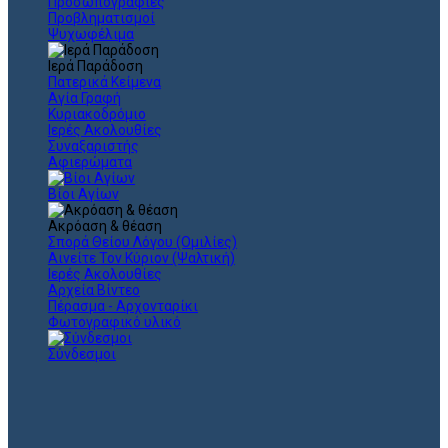
Προσωπογραφίες
Προβληματισμοί
Ψυχωφέλιμα
Ιερά Παράδοση
Πατερικά Κείμενα
Αγία Γραφή
Κυριακοδρόμιο
Ιερές Ακολουθίες
Συναξαριστής
Αφιερώματα
Βίοι Αγίων
Ακρόαση & θέαση
Σπορά Θείου Λόγου (Ομιλίες)
Αινείτε Τον Κύριον (Ψαλτική)
Ιερές Ακολουθίες
Αρχεία Βίντεο
Πέρασμα - Αρχονταρίκι
Φωτογραφικό υλικό
Σύνδεσμοι