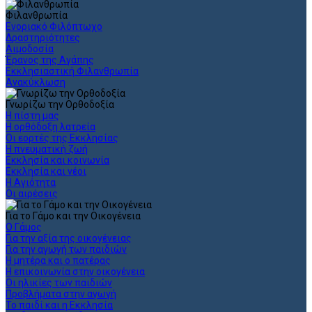
Φιλανθρωπία
Ενοριακό Φιλόπτωχο
Δραστηριότητες
Αιμοδοσία
Έρανος της Αγάπης
Εκκλησιαστική Φιλανθρωπία
Ανακύκλωση
Γνωρίζω την Ορθοδοξία
Η πίστη μας
Η ορθόδοξη λατρεία
Οι εορτές της Εκκλησίας
Η πνευματική ζωή
Εκκλησία και κοινωνία
Εκκλησία και νέοι
Η Αγιότητα
Οι αιρέσεις
Για το Γάμο και την Οικογένεια
Ο Γάμος
Για την αξία της οικογένειας
Για την αγωγή των παιδιών
Η μητέρα και ο πατέρας
Η επικοινωνία στην οικογένεια
Οι ηλικίες των παιδιών
Προβλήματα στην αγωγή
Το παιδί και η Εκκλησία