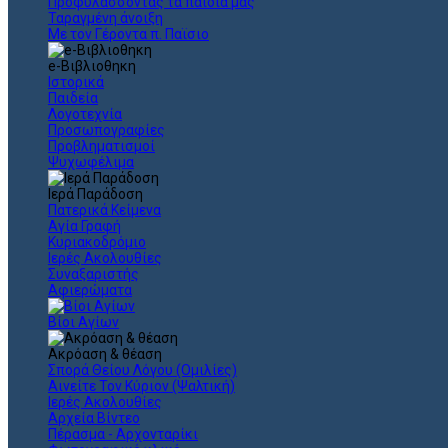
Προφυλάσσοντας τα παιδιά μας
Ταραγμένη άνοιξη
Με τον Γέροντα π. Παϊσιο
e-Βιβλιοθηκη
Ιστορικά
Παιδεία
Λογοτεχνία
Προσωπογραφίες
Προβληματισμοί
Ψυχωφέλιμα
Ιερά Παράδοση
Πατερικά Κείμενα
Αγία Γραφή
Κυριακοδρόμιο
Ιερές Ακολουθίες
Συναξαριστής
Αφιερώματα
Βίοι Αγίων
Ακρόαση & θέαση
Σπορά Θείου Λόγου (Ομιλίες)
Αινείτε Τον Κύριον (Ψαλτική)
Ιερές Ακολουθίες
Αρχεία Βίντεο
Πέρασμα - Αρχονταρίκι