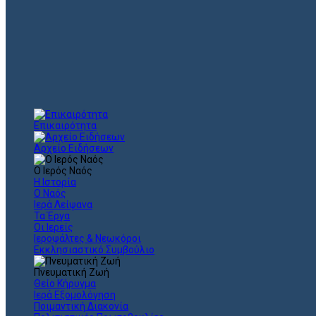
Επικαιρότητα
Αρχείο Ειδήσεων
Ο Ιερός Ναός
Η Ιστορία
Ο Ναός
Ιερά Λείψανα
Τα Έργα
Οι Ιερείς
Ιεροψάλτες & Νεωκόροι
Εκκλησιαστικό Συμβούλιο
Πνευματική Ζωή
Θείο Κήρυγμα
Ιερά Εξομολόγηση
Ποιμαντική Διακονία