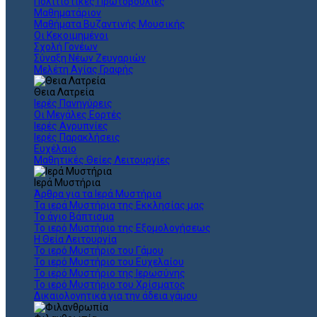
Πολιτιστικές Πρωτοβουλίες
Μαθηματάριον
Μαθήματα Βυζαντινής Μουσικής
Οι Κεκοιμημένοι
Σχολή Γονέων
Σύναξη Νέων Ζευγαριών
Μελέτη Αγίας Γραφής
Θεια Λατρεία
Ιερές Πανηγύρεις
Οι Μεγάλες Εορτές
Ιερές Αγρυπνίες
Ιερές Παρακλήσεις
Ευχέλαιο
Μαθητικές Θείες Λειτουργίες
Ιερά Μυστήρια
Άρθρα για τα Ιερά Μυστήρια
Τα ιερά Μυστήρια της Εκκλησίας μας
Το άγιο Βάπτισμα
Το ιερό Μυστήριο της Εξομολογήσεως
Η Θεία Λειτουργία
Το ιερό Μυστήριο του Γάμου
Το ιερό Μυστήριο του Ευχελαίου
Το ιερό Μυστήριο της Ιερωσύνης
Το ιερό Μυστήριο του Χρίσματος
Δικαιολογητικά για την άδεια γάμου