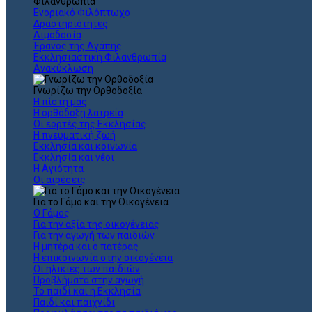
Φιλανθρωπία
Ενοριακό Φιλόπτωχο
Δραστηριότητες
Αιμοδοσία
Έρανος της Αγάπης
Εκκλησιαστική Φιλανθρωπία
Ανακύκλωση
Γνωρίζω την Ορθοδοξία
Η πίστη μας
Η ορθόδοξη λατρεία
Οι εορτές της Εκκλησίας
Η πνευματική ζωή
Εκκλησία και κοινωνία
Εκκλησία και νέοι
Η Αγιότητα
Οι αιρέσεις
Για το Γάμο και την Οικογένεια
Ο Γάμος
Για την αξία της οικογένειας
Για την αγωγή των παιδιών
Η μητέρα και ο πατέρας
Η επικοινωνία στην οικογένεια
Οι ηλικίες των παιδιών
Προβλήματα στην αγωγή
Το παιδί και η Εκκλησία
Παιδί και παιχνίδι