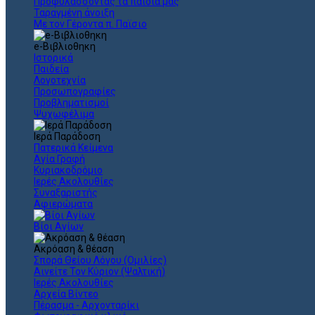
Προφυλάσσοντας τα παιδιά μας
Ταραγμένη άνοιξη
Με τον Γέροντα π. Παϊσιο
e-Βιβλιοθηκη
Ιστορικά
Παιδεία
Λογοτεχνία
Προσωπογραφίες
Προβληματισμοί
Ψυχωφέλιμα
Ιερά Παράδοση
Πατερικά Κείμενα
Αγία Γραφή
Κυριακοδρόμιο
Ιερές Ακολουθίες
Συναξαριστής
Αφιερώματα
Βίοι Αγίων
Ακρόαση & θέαση
Σπορά Θείου Λόγου (Ομιλίες)
Αινείτε Τον Κύριον (Ψαλτική)
Ιερές Ακολουθίες
Αρχεία Βίντεο
Πέρασμα - Αρχονταρίκι