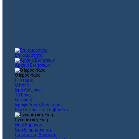
Επικαιρότητα
Αρχείο Ειδήσεων
Ο Ιερός Ναός
Η Ιστορία
Ο Ναός
Ιερά Λείψανα
Τα Έργα
Οι Ιερείς
Ιεροψάλτες & Νεωκόροι
Εκκλησιαστικό Συμβούλιο
Πνευματική Ζωή
Θείο Κήρυγμα
Ιερά Εξομολόγηση
Ποιμαντική Διακονία