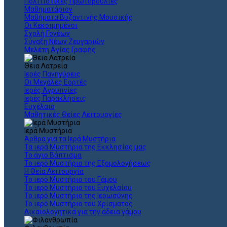
Πολιτιστικές Πρωτοβουλίες
Μαθηματάριον
Μαθήματα Βυζαντινής Μουσικής
Οι Κεκοιμημένοι
Σχολή Γονέων
Σύναξη Νέων Ζευγαριών
Μελέτη Αγίας Γραφής
Θεια Λατρεία
Ιερές Πανηγύρεις
Οι Μεγάλες Εορτές
Ιερές Αγρυπνίες
Ιερές Παρακλήσεις
Ευχέλαιο
Μαθητικές Θείες Λειτουργίες
Ιερά Μυστήρια
Άρθρα για τα Ιερά Μυστήρια
Τα ιερά Μυστήρια της Εκκλησίας μας
Το άγιο Βάπτισμα
Το ιερό Μυστήριο της Εξομολογήσεως
Η Θεία Λειτουργία
Το ιερό Μυστήριο του Γάμου
Το ιερό Μυστήριο του Ευχελαίου
Το ιερό Μυστήριο της Ιερωσύνης
Το ιερό Μυστήριο του Χρίσματος
Δικαιολογητικά για την άδεια γάμου