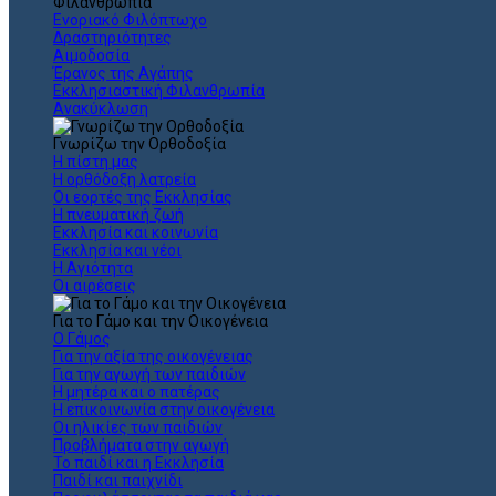
Φιλανθρωπία
Ενοριακό Φιλόπτωχο
Δραστηριότητες
Αιμοδοσία
Έρανος της Αγάπης
Εκκλησιαστική Φιλανθρωπία
Ανακύκλωση
Γνωρίζω την Ορθοδοξία
Η πίστη μας
Η ορθόδοξη λατρεία
Οι εορτές της Εκκλησίας
Η πνευματική ζωή
Εκκλησία και κοινωνία
Εκκλησία και νέοι
Η Αγιότητα
Οι αιρέσεις
Για το Γάμο και την Οικογένεια
Ο Γάμος
Για την αξία της οικογένειας
Για την αγωγή των παιδιών
Η μητέρα και ο πατέρας
Η επικοινωνία στην οικογένεια
Οι ηλικίες των παιδιών
Προβλήματα στην αγωγή
Το παιδί και η Εκκλησία
Παιδί και παιχνίδι