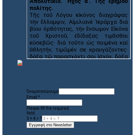
Όνοματεπώνυμο
Email
*
Please fill the required
field.
3 + 4 = ?
Εγγραφή στο Newsletter