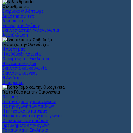
Φιλανθρωπία
Ενοριακό Φιλόπτωχο
Δραστηριότητες
Αιμοδοσία
Έρανος της Αγάπης
Εκκλησιαστική Φιλανθρωπία
Ανακύκλωση
Γνωρίζω την Ορθοδοξία
Η πίστη μας
Η ορθόδοξη λατρεία
Οι εορτές της Εκκλησίας
Η πνευματική ζωή
Εκκλησία και κοινωνία
Εκκλησία και νέοι
Η Αγιότητα
Οι αιρέσεις
Για το Γάμο και την Οικογένεια
Ο Γάμος
Για την αξία της οικογένειας
Για την αγωγή των παιδιών
Η μητέρα και ο πατέρας
Η επικοινωνία στην οικογένεια
Οι ηλικίες των παιδιών
Προβλήματα στην αγωγή
Το παιδί και η Εκκλησία