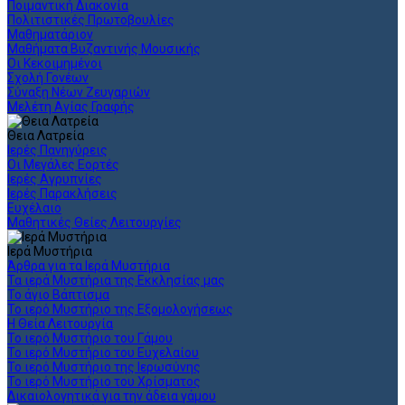
Ποιμαντική Διακονία
Πολιτιστικές Πρωτοβουλίες
Μαθηματάριον
Μαθήματα Βυζαντινής Μουσικής
Οι Κεκοιμημένοι
Σχολή Γονέων
Σύναξη Νέων Ζευγαριών
Μελέτη Αγίας Γραφής
Θεια Λατρεία
Ιερές Πανηγύρεις
Οι Μεγάλες Εορτές
Ιερές Αγρυπνίες
Ιερές Παρακλήσεις
Ευχέλαιο
Μαθητικές Θείες Λειτουργίες
Ιερά Μυστήρια
Άρθρα για τα Ιερά Μυστήρια
Τα ιερά Μυστήρια της Εκκλησίας μας
Το άγιο Βάπτισμα
Το ιερό Μυστήριο της Εξομολογήσεως
Η Θεία Λειτουργία
Το ιερό Μυστήριο του Γάμου
Το ιερό Μυστήριο του Ευχελαίου
Το ιερό Μυστήριο της Ιερωσύνης
Το ιερό Μυστήριο του Χρίσματος
Δικαιολογητικά για την άδεια γάμου