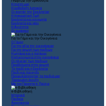
Γνωρίζω την Ορθοδοξία
Η πίστη μας
Η ορθόδοξη λατρεία
Οι εορτές της Εκκλησίας
Η πνευματική ζωή
Εκκλησία και κοινωνία
Εκκλησία και νέοι
Η Αγιότητα
Οι αιρέσεις
Για το Γάμο και την Οικογένεια
Ο Γάμος
Για την αξία της οικογένειας
Για την αγωγή των παιδιών
Η μητέρα και ο πατέρας
Η επικοινωνία στην οικογένεια
Οι ηλικίες των παιδιών
Προβλήματα στην αγωγή
Το παιδί και η Εκκλησία
Παιδί και παιχνίδι
Προφυλάσσοντας τα παιδιά μας
Ταραγμένη άνοιξη
Με τον Γέροντα π. Παϊσιο
e-Βιβλιοθηκη
Ιστορικά
Παιδεία
Λογοτεχνία