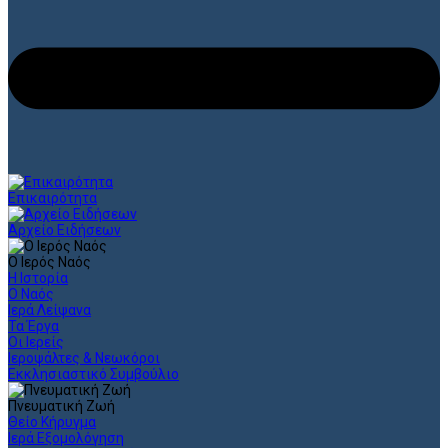
Επικαιρότητα
Αρχείο Ειδήσεων
Ο Ιερός Ναός
Η Ιστορία
Ο Ναός
Ιερά Λείψανα
Τα Έργα
Οι Ιερείς
Ιεροψάλτες & Νεωκόροι
Εκκλησιαστικό Συμβούλιο
Πνευματική Ζωή
Θείο Κήρυγμα
Ιερά Εξομολόγηση