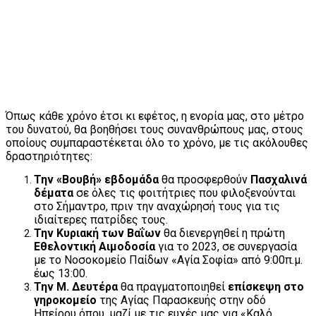
Όπως κάθε χρόνο έτσι κι εφέτος, η ενορία μας, στο μέτρο
του δυνατού, θα βοηθήσει τους συνανθρώπους μας, στους
οποίους συμπαραστέκεται όλο το χρόνο, με τις ακόλουθες
δραστηριότητες:
Την «Βουβή» εβδομάδα
θα προσφερθούν
Πασχαλινά
δέματα
σε όλες τις φοιτήτριες που φιλοξενούνται
στο Σήμαντρο, πριν την αναχώρησή τους για τις
ιδιαίτερες πατρίδες τους.
Την Κυριακή των Βαΐων
θα διενεργηθεί η πρώτη
Εθελοντική Αιμοδοσία
για το 2023, σε συνεργασία
με το Νοσοκομείο Παίδων «Αγία Σοφία» από 9:00π.μ.
έως 13:00.
Την Μ. Δευτέρα
θα πραγματοποιηθεί
επίσκεψη στο
γηροκομείο
της Αγίας Παρασκευής στην οδό
Ηπείρου όπου, μαζί με τις ευχές μας για «Καλό