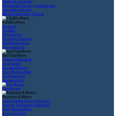
Παιδί και παιχνίδι
Προφυλάσσοντας τα παιδιά μας
Ταραγμένη άνοιξη
Με τον Γέροντα π. Παϊσιο
e-Βιβλιοθηκη
Ιστορικά
Παιδεία
Λογοτεχνία
Προσωπογραφίες
Προβληματισμοί
Ψυχωφέλιμα
Ιερά Παράδοση
Πατερικά Κείμενα
Αγία Γραφή
Κυριακοδρόμιο
Ιερές Ακολουθίες
Συναξαριστής
Αφιερώματα
Βίοι Αγίων
Ακρόαση & θέαση
Σπορά Θείου Λόγου (Ομιλίες)
Αινείτε Τον Κύριον (Ψαλτική)
Ιερές Ακολουθίες
Αρχεία Βίντεο