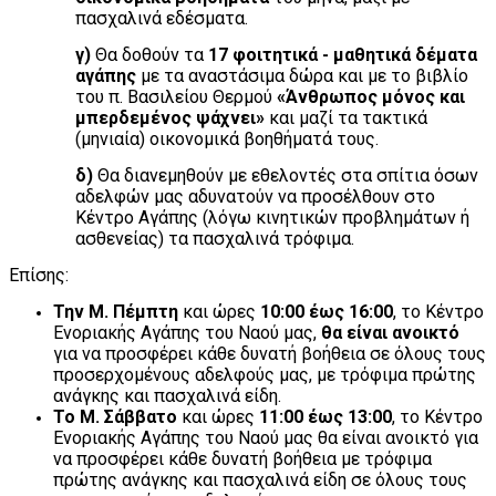
πασχαλινά εδέσματα.
γ)
Θα δοθούν τα
17 φοιτητικά - μαθητικά δέματα
αγάπης
με τα αναστάσιμα δώρα και με το βιβλίο
του π. Βασιλείου Θερμού
«Άνθρωπος μόνος και
μπερδεμένος ψάχνει»
και μαζί τα τακτικά
(μηνιαία) οικονομικά βοηθήματά τους.
δ)
Θα διανεμηθούν με εθελοντές στα σπίτια όσων
αδελφών μας αδυνατούν να προσέλθουν στο
Κέντρο Αγάπης (λόγω κινητικών προβλημάτων ή
ασθενείας) τα πασχαλινά τρόφιμα.
Επίσης:
Την Μ. Πέμπτη
και ώρες
10:00 έως 16:00
, το Κέντρο
Ενοριακής Αγάπης του Ναού μας,
θα είναι ανοικτό
για να προσφέρει κάθε δυνατή βοήθεια σε όλους τους
προσερχομένους αδελφούς μας, με τρόφιμα πρώτης
ανάγκης και πασχαλινά είδη.
Το Μ. Σάββατο
και ώρες
11:00 έως 13:00
, το Κέντρο
Ενοριακής Αγάπης του Ναού μας θα είναι ανοικτό για
να προσφέρει κάθε δυνατή βοήθεια με τρόφιμα
πρώτης ανάγκης και πασχαλινά είδη σε όλους τους