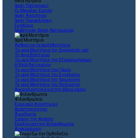
Θεια Λατρεία
Ιερές Πανηγύρεις
Οι Μεγάλες Εορτές
Ιερές Αγρυπνίες
Ιερές Παρακλήσεις
Ευχέλαιο
Μαθητικές Θείες Λειτουργίες
Ιερά Μυστήρια
Άρθρα για τα Ιερά Μυστήρια
Τα ιερά Μυστήρια της Εκκλησίας μας
Το άγιο Βάπτισμα
Το ιερό Μυστήριο της Εξομολογήσεως
Η Θεία Λειτουργία
Το ιερό Μυστήριο του Γάμου
Το ιερό Μυστήριο του Ευχελαίου
Το ιερό Μυστήριο της Ιερωσύνης
Το ιερό Μυστήριο του Χρίσματος
Δικαιολογητικά για την άδεια γάμου
Φιλανθρωπία
Ενοριακό Φιλόπτωχο
Δραστηριότητες
Αιμοδοσία
Έρανος της Αγάπης
Εκκλησιαστική Φιλανθρωπία
Ανακύκλωση