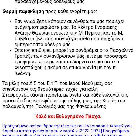
προσερχομένους αδελφούς μας.
Θερμή παράκληση
προς κάθε ενορίτη μας:
Εάν γνωρίζετε κάποιον συνάνθρωπό μας που έχει
ανάγκη, ενημερώστε μας. Το Κέντρο Ενοριακής
Αγάπης θα είναι ανοικτό την Μ. Πέμπτη και το Μ.
Σάββατο (βλ. παραπάνω) για κάθε προσερχόμενο
εμπερίστατο αδελφό μας.
Όποιος επιθυμεί, μπορεί να συνδράμει στο Πασχαλινό
Τραπέζι των συνανθρώπων μας, είτε με προσφορά
τροφίμων, είτε με κάποια δωρεά στο κυτίο του
Φιλοπτώχου ή ακόμα σε επικοινωνία με τον π.
Ιωάννη.
Τα μέλη του Δ.Σ του Ε.Φ.Τ. του Ιερού Ναού μας, σας
απευθύνουν τις θερμότερες ευχές για καλή
Σταυροαναστάσιμη πορεία, με υγεία και κάθε ευλογία της
προστάτιδας και εφόρου της πόλης μας, της Κυράς του
Χολαργού, της Παναγιάς μας της Φανερωμένης.
Καλό και Ευλογημένο Πάσχα.
Προηγούμενο άρθρο: Δραστηριότητες του Ενοριακού Φιλοπτώχου
Ταμείου κατά την περίοδο των εορτών [2023-2024]
Προηγούμενο
Επόμενο άρθρο: Δραστηριότητες του Ενοριακού Φιλοπτώχου