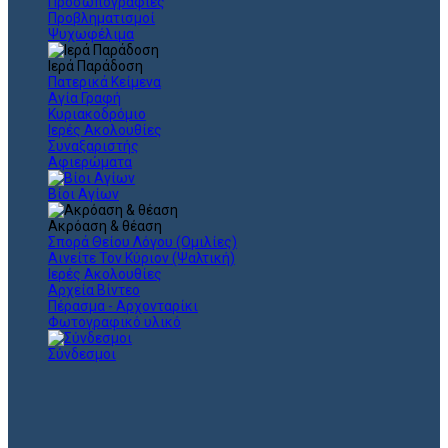
Προσωπογραφίες
Προβληματισμοί
Ψυχωφέλιμα
Ιερά Παράδοση
Πατερικά Κείμενα
Αγία Γραφή
Κυριακοδρόμιο
Ιερές Ακολουθίες
Συναξαριστής
Αφιερώματα
Βίοι Αγίων
Ακρόαση & θέαση
Σπορά Θείου Λόγου (Ομιλίες)
Αινείτε Τον Κύριον (Ψαλτική)
Ιερές Ακολουθίες
Αρχεία Βίντεο
Πέρασμα - Αρχονταρίκι
Φωτογραφικό υλικό
Σύνδεσμοι