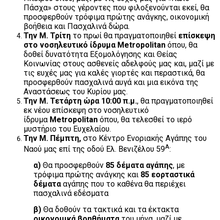
Πάσχα» στους γέροντες που φιλοξενούνται εκεί, θα
προσφερθούν τρόφιμα πρώτης ανάγκης, οικονομική
βοήθεια και Πασχαλινά δώρα.
Την Μ. Τρίτη
το πρωί θα πραγματοποιηθεί
επίσκεψη
στο νοσηλευτικό ίδρυμα
Metropolitan
όπου, θα
δοθεί δυνατότητα Εξομολόγησης και Θείας
Κοινωνίας στους ασθενείς αδελφούς μας και, μαζί με
τις ευχές μας για καλές γιορτές και περαστικά, θα
προσφερθούν πασχαλινά αυγά και μια εικόνα της
Αναστάσεως του Κυρίου μας.
Την Μ. Τετάρτη
ώρα 10:00 π.μ.
, θα πραγματοποιηθεί
εκ νέου επίσκεψη στο νοσηλευτικό
ίδρυμα
Metropolitan
όπου, θα τελεσθεί το ιερό
μυστήριο του Ευχελαίου.
Την Μ. Πέμπτη,
στο Κέντρο Ενοριακής Αγάπης του
Α
Ναού μας επί της οδού Ελ. Βενιζέλου 59
:
α)
Θα προσφερθούν
85 δέματα αγάπης
, με
τρόφιμα πρώτης ανάγκης και
85 εορταστικά
δέματα
αγάπης που το καθένα θα περιέχει
πασχαλινά εδέσματα
β)
Θα δοθούν τα τακτικά και τα έκτακτα
οικονομικά βοηθήματα
του μήνα, μαζί με