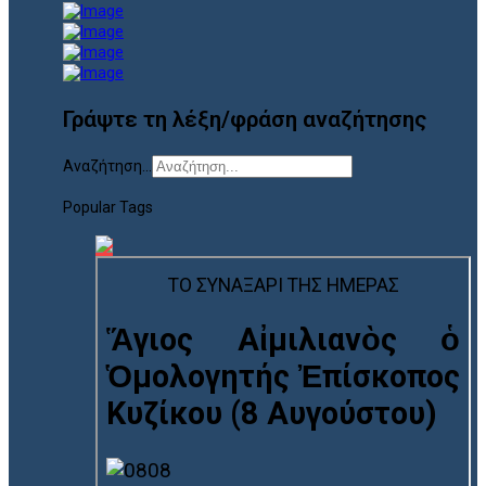
Γράψτε τη λέξη/φράση αναζήτησης
Αναζήτηση...
Popular Tags