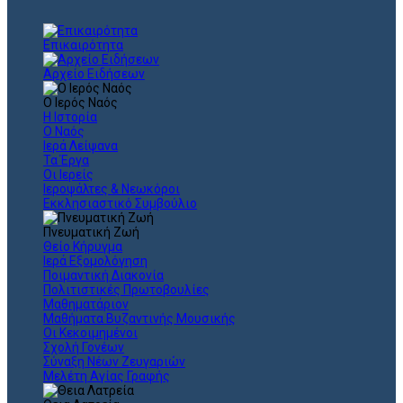
Επικαιρότητα
Αρχείο Ειδήσεων
Ο Ιερός Ναός
Η Ιστορία
Ο Ναός
Ιερά Λείψανα
Τα Έργα
Οι Ιερείς
Ιεροψάλτες & Νεωκόροι
Εκκλησιαστικό Συμβούλιο
Πνευματική Ζωή
Θείο Κήρυγμα
Ιερά Εξομολόγηση
Ποιμαντική Διακονία
Πολιτιστικές Πρωτοβουλίες
Μαθηματάριον
Μαθήματα Βυζαντινής Μουσικής
Οι Κεκοιμημένοι
Σχολή Γονέων
Σύναξη Νέων Ζευγαριών
Μελέτη Αγίας Γραφής