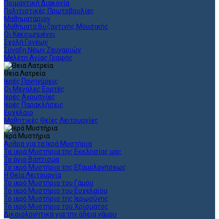
Ποιμαντική Διακονία
Πολιτιστικές Πρωτοβουλίες
Μαθηματάριον
Μαθήματα Βυζαντινής Μουσικής
Οι Κεκοιμημένοι
Σχολή Γονέων
Σύναξη Νέων Ζευγαριών
Μελέτη Αγίας Γραφής
Θεια Λατρεία
Ιερές Πανηγύρεις
Οι Μεγάλες Εορτές
Ιερές Αγρυπνίες
Ιερές Παρακλήσεις
Ευχέλαιο
Μαθητικές Θείες Λειτουργίες
Ιερά Μυστήρια
Άρθρα για τα Ιερά Μυστήρια
Τα ιερά Μυστήρια της Εκκλησίας μας
Το άγιο Βάπτισμα
Το ιερό Μυστήριο της Εξομολογήσεως
Η Θεία Λειτουργία
Το ιερό Μυστήριο του Γάμου
Το ιερό Μυστήριο του Ευχελαίου
Το ιερό Μυστήριο της Ιερωσύνης
Το ιερό Μυστήριο του Χρίσματος
Δικαιολογητικά για την άδεια γάμου