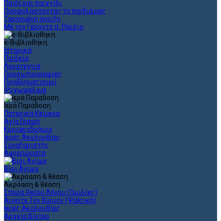
Παιδί και παιχνίδι
Προφυλάσσοντας τα παιδιά μας
Ταραγμένη άνοιξη
Με τον Γέροντα π. Παϊσιο
e-Βιβλιοθηκη
Ιστορικά
Παιδεία
Λογοτεχνία
Προσωπογραφίες
Προβληματισμοί
Ψυχωφέλιμα
Ιερά Παράδοση
Πατερικά Κείμενα
Αγία Γραφή
Κυριακοδρόμιο
Ιερές Ακολουθίες
Συναξαριστής
Αφιερώματα
Βίοι Αγίων
Ακρόαση & θέαση
Σπορά Θείου Λόγου (Ομιλίες)
Αινείτε Τον Κύριον (Ψαλτική)
Ιερές Ακολουθίες
Αρχεία Βίντεο