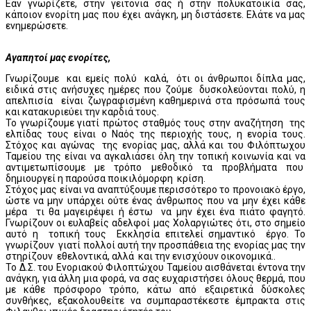
Εάν γνωρίζετε, στην γειτονιά σας ή στην πολυκατοικία σας,
κάποιον ενορίτη μας που έχει ανάγκη, μη διστάσετε. Ελάτε να μας
ενημερώσετε.
Αγαπητοί μας ενορίτες,
Γνωρίζουμε και εμείς πολύ καλά, ότι οι άνθρωποι δίπλα μας,
ειδικά στις ανήσυχες ημέρες που ζούμε δυσκολεύονται πολύ, η
απελπισία είναι ζωγραφισμένη καθημερινά στα πρόσωπά τους
και κατακυριεύει την καρδιά τους.
Το γνωρίζουμε γιατί πρώτος σταθμός τους στην αναζήτηση της
ελπίδας τους είναι ο Ναός της περιοχής τους, η ενορία τους.
Στόχος και αγώνας της ενορίας μας, αλλά και του Φιλόπτωχου
Ταμείου της είναι να αγκαλιάσει όλη την τοπική κοινωνία και να
αντιμετωπίσουμε με τρόπο μεθοδικό τα προβλήματα που
δημιουργεί η παρούσα ποικιλόμορφη κρίση.
Στόχος μας είναι να αναπτύξουμε περισσότερο το προνοιακὸ έργο,
ώστε να μην υπάρχει ούτε ένας άνθρωπος που να μην έχει κάθε
μέρα τι θα μαγειρέψει ή έστω να μην έχει ένα πιάτο φαγητό.
Γνωρίζουν οι ευλαβείς αδελφοί μας Χολαργιώτες ότι, στο σημείο
αυτό η τοπική τους Εκκλησία επιτελεί σημαντικό έργο. Το
γνωρίζουν γιατί πολλοί αυτή την προσπάθεια της ενορίας μας την
στηρίζουν εθελοντικά, αλλά και την ενισχύουν οικονομικά..
Το Δ.Σ. του Ενοριακού Φιλοπτώχου Ταμείου αισθάνεται έντονα την
ανάγκη, για άλλη μια φορά, να σας ευχαριστήσει όλους θερμά, που
με κάθε πρόσφορο τρόπο, κάτω από εξαιρετικά δύσκολες
συνθήκες, εξακολουθείτε να συμπαραστέκεστε έμπρακτα στις