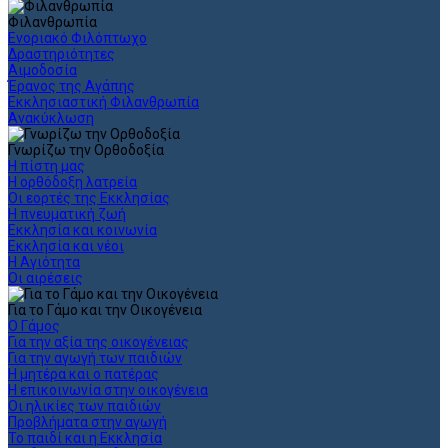
Φιλανθρωπία
Ενοριακό Φιλόπτωχο
Δραστηριότητες
Αιμοδοσία
Έρανος της Αγάπης
Εκκλησιαστική Φιλανθρωπία
Ανακύκλωση
Γνωρίζω την Ορθοδοξία
Η πίστη μας
Η ορθόδοξη λατρεία
Οι εορτές της Εκκλησίας
Η πνευματική ζωή
Εκκλησία και κοινωνία
Εκκλησία και νέοι
Η Αγιότητα
Οι αιρέσεις
Για το Γάμο και την Οικογένεια
Ο Γάμος
Για την αξία της οικογένειας
Για την αγωγή των παιδιών
Η μητέρα και ο πατέρας
Η επικοινωνία στην οικογένεια
Οι ηλικίες των παιδιών
Προβλήματα στην αγωγή
Το παιδί και η Εκκλησία