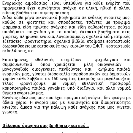
Ενοριακής αιμοδοσίας ,είναι υπεύθυνο για κάθε ενορίτη που
πραγματικά έχει οιανδήποτε ανάγκη σε υλική, ηθική ή άλλου
είδους βοήθεια και συμπαράσταση.
Δίδει κάθε μήνα οικονομικά βοηθήματα σε ενδεείς ενορίτες μας,
καθώς σε φοιτητές και σπουδαστές, τσάντες με τρόφιμα,
φάρμακα, είδη πρώτης ανάγκης και είδη καθαριότητος, ρούχα,
υποδήματα, παιχνίδια για τα παιδιά, έκτακτα βοηθήματα στις
γιορτές, πληρώνει ενοίκια, λογαριασμούς, σχολικά είδη, ιατρικές
εξετάσεις, φροντιστήρια, σχολικά βιβλία, ετοίμασε εορταστικές
δωροεκθέσεις με κατασκευές των κυριών του Ε.Φ.Τ., εορταστικές
εκδηλώσεις, κ.α.
Επιστήμονες, εθελοντές στηρίζουν ψυχολογικά και
συμβουλευτικά όπου χρειάζεται μέλη οικογενειών ,
μονογονεϊκές οικογένειες, πενθούντες και ανήλικα παιδιά
ενοριτών μας., γίνεται διδασκαλία παραδοσιακών και δημοτικών
χορών κάθε Σάββατο σε 150 ενορίτες (μικρούς και μεγάλους)και
τέλος φροντίζουμε με νομική εθελοντική προσφορά
κακοποιημένα παιδιά, γυναίκες υπό διαζύγιο, και άλλα νομικά
θέματα ενοριτών μας.
Κανένας αδελφός μας που έχει πραγματική ανάγκη δεν φεύγει με
άδεια χέρια. Η ενορία μας με ευαισθησία και διακριτικότητα
κινείται άμεσα για την κάλυψη κάθε ανάγκης που μας γίνεται
γνωστή.
Θέλουμε όμως να μας βοηθήσεις και εσύ...