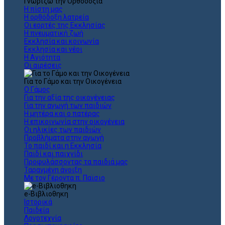
Γνωρίζω την Ορθοδοξία
Η πίστη μας
Η ορθόδοξη λατρεία
Οι εορτές της Εκκλησίας
Η πνευματική ζωή
Εκκλησία και κοινωνία
Εκκλησία και νέοι
Η Αγιότητα
Οι αιρέσεις
Για το Γάμο και την Οικογένεια
Ο Γάμος
Για την αξία της οικογένειας
Για την αγωγή των παιδιών
Η μητέρα και ο πατέρας
Η επικοινωνία στην οικογένεια
Οι ηλικίες των παιδιών
Προβλήματα στην αγωγή
Το παιδί και η Εκκλησία
Παιδί και παιχνίδι
Προφυλάσσοντας τα παιδιά μας
Ταραγμένη άνοιξη
Με τον Γέροντα π. Παϊσιο
e-Βιβλιοθηκη
Ιστορικά
Παιδεία
Λογοτεχνία