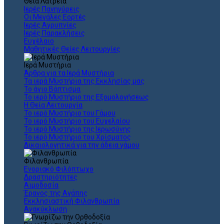
Θεια Λατρεία
Ιερές Πανηγύρεις
Οι Μεγάλες Εορτές
Ιερές Αγρυπνίες
Ιερές Παρακλήσεις
Ευχέλαιο
Μαθητικές Θείες Λειτουργίες
Ιερά Μυστήρια
Άρθρα για τα Ιερά Μυστήρια
Τα ιερά Μυστήρια της Εκκλησίας μας
Το άγιο Βάπτισμα
Το ιερό Μυστήριο της Εξομολογήσεως
Η Θεία Λειτουργία
Το ιερό Μυστήριο του Γάμου
Το ιερό Μυστήριο του Ευχελαίου
Το ιερό Μυστήριο της Ιερωσύνης
Το ιερό Μυστήριο του Χρίσματος
Δικαιολογητικά για την άδεια γάμου
Φιλανθρωπία
Ενοριακό Φιλόπτωχο
Δραστηριότητες
Αιμοδοσία
Έρανος της Αγάπης
Εκκλησιαστική Φιλανθρωπία
Ανακύκλωση