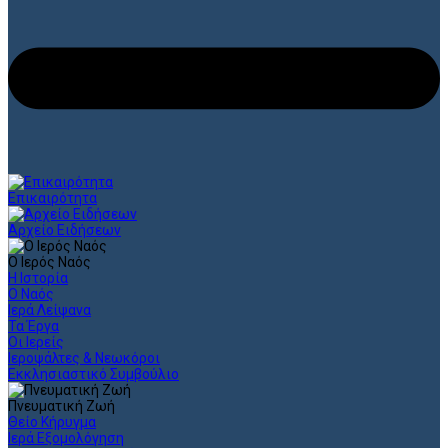
Επικαιρότητα
Αρχείο Ειδήσεων
Ο Ιερός Ναός
Η Ιστορία
Ο Ναός
Ιερά Λείψανα
Τα Έργα
Οι Ιερείς
Ιεροψάλτες & Νεωκόροι
Εκκλησιαστικό Συμβούλιο
Πνευματική Ζωή
Θείο Κήρυγμα
Ιερά Εξομολόγηση