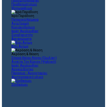
Προσωπογραφίες
Προβληματισμοί
Ψυχωφέλιμα
Ιερά Παράδοση
Πατερικά Κείμενα
Αγία Γραφή
Κυριακοδρόμιο
Ιερές Ακολουθίες
Συναξαριστής
Αφιερώματα
Βίοι Αγίων
Ακρόαση & θέαση
Σπορά Θείου Λόγου (Ομιλίες)
Αινείτε Τον Κύριον (Ψαλτική)
Ιερές Ακολουθίες
Αρχεία Βίντεο
Πέρασμα - Αρχονταρίκι
Φωτογραφικό υλικό
Σύνδεσμοι