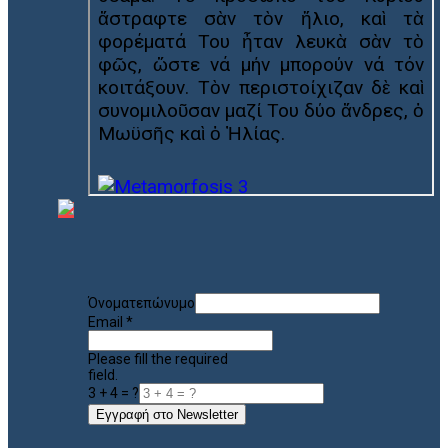
Όνοματεπώνυμο
Email
*
Please fill the required
field.
3 + 4 = ?
Εγγραφή στο Newsletter