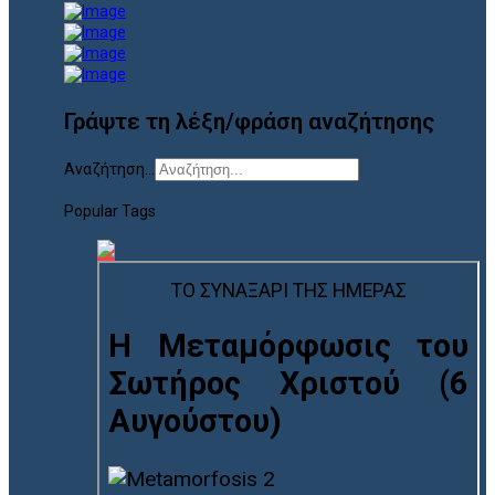
Γράψτε τη λέξη/φράση αναζήτησης
Αναζήτηση...
Popular Tags