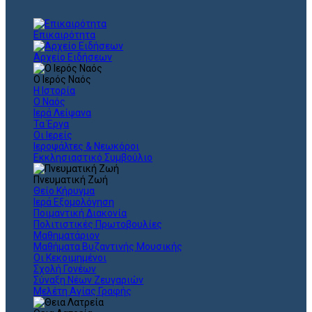
Επικαιρότητα
Αρχείο Ειδήσεων
Ο Ιερός Ναός
Η Ιστορία
Ο Ναός
Ιερά Λείψανα
Τα Έργα
Οι Ιερείς
Ιεροψάλτες & Νεωκόροι
Εκκλησιαστικό Συμβούλιο
Πνευματική Ζωή
Θείο Κήρυγμα
Ιερά Εξομολόγηση
Ποιμαντική Διακονία
Πολιτιστικές Πρωτοβουλίες
Μαθηματάριον
Μαθήματα Βυζαντινής Μουσικής
Οι Κεκοιμημένοι
Σχολή Γονέων
Σύναξη Νέων Ζευγαριών
Μελέτη Αγίας Γραφής