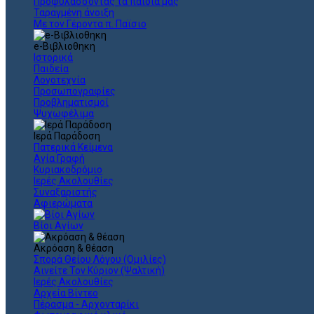
Προφυλάσσοντας τα παιδιά μας
Ταραγμένη άνοιξη
Με τον Γέροντα π. Παϊσιο
e-Βιβλιοθηκη
Ιστορικά
Παιδεία
Λογοτεχνία
Προσωπογραφίες
Προβληματισμοί
Ψυχωφέλιμα
Ιερά Παράδοση
Πατερικά Κείμενα
Αγία Γραφή
Κυριακοδρόμιο
Ιερές Ακολουθίες
Συναξαριστής
Αφιερώματα
Βίοι Αγίων
Ακρόαση & θέαση
Σπορά Θείου Λόγου (Ομιλίες)
Αινείτε Τον Κύριον (Ψαλτική)
Ιερές Ακολουθίες
Αρχεία Βίντεο
Πέρασμα - Αρχονταρίκι