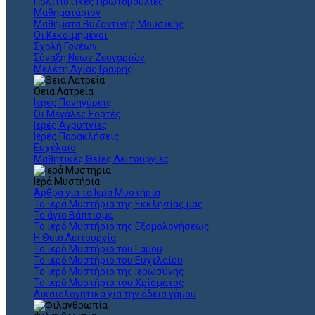
Πολιτιστικές Πρωτοβουλίες
Μαθηματάριον
Μαθήματα Βυζαντινής Μουσικής
Οι Κεκοιμημένοι
Σχολή Γονέων
Σύναξη Νέων Ζευγαριών
Μελέτη Αγίας Γραφής
Θεια Λατρεία
Ιερές Πανηγύρεις
Οι Μεγάλες Εορτές
Ιερές Αγρυπνίες
Ιερές Παρακλήσεις
Ευχέλαιο
Μαθητικές Θείες Λειτουργίες
Ιερά Μυστήρια
Άρθρα για τα Ιερά Μυστήρια
Τα ιερά Μυστήρια της Εκκλησίας μας
Το άγιο Βάπτισμα
Το ιερό Μυστήριο της Εξομολογήσεως
Η Θεία Λειτουργία
Το ιερό Μυστήριο του Γάμου
Το ιερό Μυστήριο του Ευχελαίου
Το ιερό Μυστήριο της Ιερωσύνης
Το ιερό Μυστήριο του Χρίσματος
Δικαιολογητικά για την άδεια γάμου