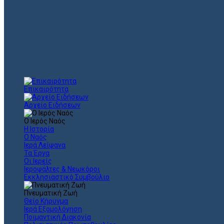
Επικαιρότητα
Αρχείο Ειδήσεων
Ο Ιερός Ναός
Η Ιστορία
Ο Ναός
Ιερά Λείψανα
Τα Έργα
Οι Ιερείς
Ιεροψάλτες & Νεωκόροι
Εκκλησιαστικό Συμβούλιο
Πνευματική Ζωή
Θείο Κήρυγμα
Ιερά Εξομολόγηση
Ποιμαντική Διακονία