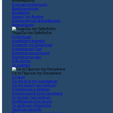
Φιλανθρωπία
Ενοριακό Φιλόπτωχο
Δραστηριότητες
Αιμοδοσία
Έρανος της Αγάπης
Εκκλησιαστική Φιλανθρωπία
Ανακύκλωση
Γνωρίζω την Ορθοδοξία
Η πίστη μας
Η ορθόδοξη λατρεία
Οι εορτές της Εκκλησίας
Η πνευματική ζωή
Εκκλησία και κοινωνία
Εκκλησία και νέοι
Η Αγιότητα
Οι αιρέσεις
Για το Γάμο και την Οικογένεια
Ο Γάμος
Για την αξία της οικογένειας
Για την αγωγή των παιδιών
Η μητέρα και ο πατέρας
Η επικοινωνία στην οικογένεια
Οι ηλικίες των παιδιών
Προβλήματα στην αγωγή
Το παιδί και η Εκκλησία
Παιδί και παιχνίδι