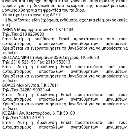
κίνδυνο και Παροχή απαραίτητου χρονικού διαστήματος στους
φορείς για τη διερεύνηση και εξεύρεση της καταλληλότερης
μόνιμης λύσης για τη φροντίδα του παιδιού.
Υποστηρίξτε το έργο της ΑΡΣΙΣ
•  δωρίζοντας είδη (τρόφιμα, ενδύματα, σχολικά είδη, οικοσκευές
κ.α.)
ΑΘΗΝΑ Μαυρομματαίων 43, T.K.10434
Τηλ./Fax: 210 8259880
Email:
Αυτή η διεύθυνση Email προστατεύεται από τους
αυτοματισμούς αποστολέων ανεπιθύμητων μηνυμάτων.
Χρειάζεται να ενεργοποιήσετε τη JavaScript για να μπορέσετε να
τη δείτε.
ΘΕΣΣΑΛΟΝΙΚΗ Πτολεμαίων 35 & Συγγρού, T.K.546 30
Τηλ: 2310-526150, Fax: 2310-552813
Email:
Αυτή η διεύθυνση Email προστατεύεται από τους
αυτοματισμούς αποστολέων ανεπιθύμητων μηνυμάτων.
Χρειάζεται να ενεργοποιήσετε τη JavaScript για να μπορέσετε να
τη δείτε.
ΒΟΛΟΣ Μακρινίτσα, Τ.Κ.37011
Τηλ./Fax: 24280-99939,44
Email:
Αυτή η διεύθυνση Email προστατεύεται από τους
αυτοματισμούς αποστολέων ανεπιθύμητων μηνυμάτων.
Χρειάζεται να ενεργοποιήσετε τη JavaScript για να μπορέσετε να
τη δείτε.
ΚΟΖΑΝΗ Αγ. Χριστοφόρου 6, Τ.Κ.50100
Τηλ./Fax:24610-49799
Email:
Αυτή η διεύθυνση Email προστατεύεται από τους
αυτοματισμούς αποστολέων ανεπιθύμητων μηνυμάτων.