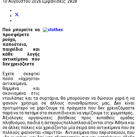
10 Αυγούστου 2026
Εμφανίσεις: 2828
Πού μπορείτε να
προσφέρετε
ρούχα,
παπούτσια,
παιχνίδια και
κάθε λογής
αντικείμενα που
δεν χρειάζεστε
Έχετε σκεφτεί
πόσα «άχρηστα»
αντικείμενα,
θαμμένα και
σκονισμένα στις
ντουλάπες και τα συρτάρια, θα μπορούσαν να δώσουν χαρά ή να
φανούν χρήσιμα σε άλλους συνανθρώπους μας; Δεν είναι
προτιμότερο να χαρίζουμε τα πράγματα που δεν χρειαζόμαστε
παρά να τα πετάμε στα σκουπίδια και να γεμίζουμε τις χωματερές;
Αξιόλογες οργανώσεις βοήθειας προς ευπαθείς ομάδες
πληθυσμού, παιδιά ή άστεγουςπολλαπλασιάζονται στην Αθήνα και
σε άλλες πόλεις και χρειάζονται μία σειρά από αντικείμενα που σε
πολλούς φαίνονται «περιττά». Αντικείμενα που περισσεύουν, που