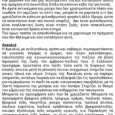
«δε χωράνε» και δεν μας εξυπηρετούν πια και καταλήγουν άδοξα
και αμήχανα στα σκουπίδια, δίπλα σε κάποιον κάδο της γειτονιάς.
Αν έχετε αντικείμενα και ρούχα που δεν χρησιμοποιείτε πλέον και
νιώθετε ότι γεμίζουν το σπίτι σας, μπορείτε να χαρίσετε ό,τι δεν
χρειάζεστε σε κάποιον φιλανθρωπικό φορέα ή άλλο ίδρυμα, ώστε
να αποκτήσουν έναν νέο σκοπό ύπαρξης. Δεν είναι φιλανθρωπία,
είναι εναλλακτική λύση, είναι στάση ζωής, είναι ανακύκλωση,
είναι κοινωνική δράση είναι κίνημα.
Πού όμως πρέπει να απευθυνθούμε για να χαρίσουμε τα πράγματα
που δεν θέλουμε και πού καταλήγουν αυτά;
Αγκαλιά
Η Αγκαλιά, με ανιδιοτέλεια, αγάπη και σεβασμό, συμπαραστέκεται
σε γυναίκες έγγαμες ή άγαμες, που λόγοι εγκατάλειψης,
κακοποίησης και κοινωνικοοικονομικοί τις πιέζουν σε βίαιη
αφαίρεση της ζωής του εμβρύου-παιδιού τους. Ο Σύλλογος
προσφέρει προστασία στο παιδί, τόσο κατά τη διάρκεια της
κύησής όσο και μετά τη γέννησή του και συγχρόνως στηρίζει τους
γονείς ηθικά και υλικά. Στόχος της Αγκαλιάς είναι να παρέχει
υπηρεσίες, εντελώς δωρεάν και να εξασφαλίζει τις προϋποθέσεις
για να μεγαλώνει το παιδί σε υγιές οικογενειακό περιβάλλον, με τη
ζεστή παρουσία της μητέρας και του πατέρα. Στηρίζει το θεσμό
του γάμου και της οικογένειας και ενθαρρύνει την τεκνογονία.
Μπορείτε να προσφέρετε κάτι που δε χρειάζεστε. Μπορείτε να
προσφέρετε βρεφικά γάλατα, τρόφιμα, κρέμες, παιδικές πάνες,
βρεφικά είδη, παιχνίδια, ρούχα, παπούτσια, παιδικά έπιπλα,
παιδικά καρότσια, παιδικά κρεβατάκια, είδη βρεφανάπτυξης,
οικιακό εξοπλισμό, είδη ατομικής υγιεινής, κ.α. Παράκληση τα
μεταχειρισμένα είδη πρέπει να είναι σε καλή κατάσταση. Για