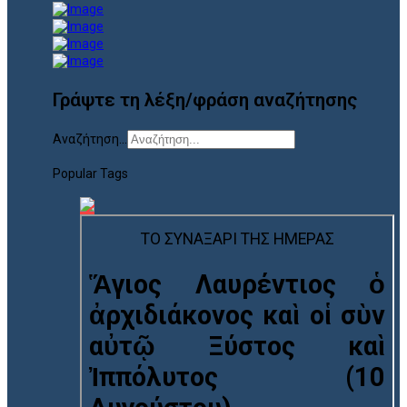
Γράψτε τη λέξη/φράση αναζήτησης
Αναζήτηση...
Popular Tags