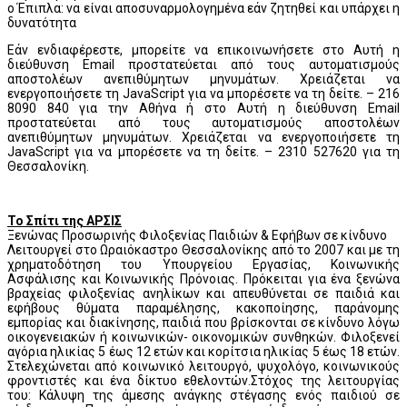
o Έπιπλα: να είναι αποσυναρμολογημένα εάν ζητηθεί και υπάρχει η
δυνατότητα
Εάν ενδιαφέρεστε, μπορείτε να επικοινωνήσετε στο
Αυτή η
διεύθυνση Email προστατεύεται από τους αυτοματισμούς
αποστολέων ανεπιθύμητων μηνυμάτων. Χρειάζεται να
ενεργοποιήσετε τη JavaScript για να μπορέσετε να τη δείτε.
– 216
8090 840 για την Αθήνα ή στο
Αυτή η διεύθυνση Email
προστατεύεται από τους αυτοματισμούς αποστολέων
ανεπιθύμητων μηνυμάτων. Χρειάζεται να ενεργοποιήσετε τη
JavaScript για να μπορέσετε να τη δείτε.
– 2310 527620 για τη
Θεσσαλονίκη.
Το Σπίτι της ΑΡΣΙΣ
Ξενώνας Προσωρινής Φιλοξενίας Παιδιών & Εφήβων σε κίνδυνο
Λειτουργεί στο Ωραιόκαστρο Θεσσαλονίκης από το 2007 και με τη
χρηματοδότηση του Υπουργείου Εργασίας, Κοινωνικής
Ασφάλισης και Κοινωνικής Πρόνοιας. Πρόκειται για ένα ξενώνα
βραχείας φιλοξενίας ανηλίκων και απευθύνεται σε παιδιά και
εφήβους θύματα παραμέλησης, κακοποίησης, παράνομης
εμπορίας και διακίνησης, παιδιά που βρίσκονται σε κίνδυνο λόγω
οικογενειακών ή κοινωνικών- οικονομικών συνθηκών. Φιλοξενεί
αγόρια ηλικίας 5 έως 12 ετών και κορίτσια ηλικίας 5 έως 18 ετών.
Στελεχώνεται από κοινωνικό λειτουργό, ψυχολόγο, κοινωνικούς
φροντιστές και ένα δίκτυο εθελοντών.Στόχος της λειτουργίας
του: Κάλυψη της άμεσης ανάγκης στέγασης ενός παιδιού σε