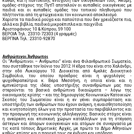
καθώς και η παντοειδής ενίσχυση των οικογενειών τους. Ακόμη,
ομάδες-στόχους της ΠγτΠ αποτελούν οι ευπαθείς οικογένειες με
παιδιά και οι ευπαθείς ομάδες του τοπικού πληθυσμού που
πλήττονται από τη φτώχεια και τον κοινωνικό αποκλεισμό.
Χαρίστε τα παιδικά ρούχα και παπούτσια που δεν χρειάζεστε πια,
αλλά και βιβλία, παιδικά μικροέπιπλα και παιχνίδια.
Αριστοφάνους 10 & Κύπρου, 59 100
ΒΕΡΟΙΑ Τηλ.: 23310-72303 (4 γραμμές)
ΒΕΡΓΙΝΑ Τηλ.: 23310-92870
Ανθρώπινοι Άνθρωποι
Οι “Ανθρώπινοι – Ανθρωποι” είναι ένα Φιλανθρωπικό Σωματείο,
που συστάθηκε τον Ιούνιο του 2012. Η έδρα του είναι στο Χαλάνδρι,
στην οδό Λυκούργου 10. Διοικείται από 4μελές Διοικητικό
Συμβούλιο, του οποίου πρόεδρος είναι η ψυχολόγος -
ψυχοθεραπεύτρια κ. Βέρα Μεσσήνη, η οποία είναι και η
εμπνεύστρια της ιδέας υποστήριξης συνανθρώπων μας που
στερούνται τα βασικά ανθρώπινα δικαιώματα – λόγω της
οικονομικής κρίσης – και της δημιουργίας Κοινωνικών Κατοικιών.
Σκοπός του Σωματείου είναι η εν γένει συμπαράσταση και
υποστήριξη των ανθρώπων που έχουν ανάγκη, η ευαισθητοποίηση
και κινητοποίηση όλων για την προστασία του περιβάλλοντος και
την προαγωγή της κοινωνικής αλληλεγγύης. Βασικός στόχος είναι
η ανεύρεση και επισκευή χώρων κατάλληλων για τη στέγαση
άστεγων και άπορων οικογενειών και ατόμων σε συνεργασία με
τις κατά τόπους Δημοτικές Αρχές, με πρώτο το Δήμο Αθηναίων
καθώς επίσης και η παροχή τους σε ένδυση και υπόδηση.