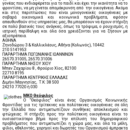
γονέας που ενδιαφέρεται για το παιδί και έχει την ικανότητα να το
φροντίσει, να μη γίνεται απομάκρυνση από την οικογένεια. Ακόμα
και στις περιπτώσεις που είναι μονογονεϊκές οικογένειες με
σοβαρά οικονομικά και κοινωνικά προβλήματα, εφόσον
απευθυνθούν στις υπηρεσίες μας, θα μπορέσουν να έχουν στήριξη
σε πολύ βασικές τους ανάγκες, όπως τα τρόφιμα, ο ρουχισμός, η
ιατρική περίθαλψη και όλα όσα χρειάζονται για να ζήσουν με
αξιοπρέπεια.
ΑΘΗΝΑ
Ζηνοδώρου 3 & Καλλικλέους, Αθήνα (Κολωνός), 10442
210 5141953
ΠΑΡΑΡΤΗΜΑ ΠΩΓΩΝΙΑΝΗΣ ΙΩΑΝΝΙΝΩΝ
26570.31005, 26570.31006
ΠΑΡΑΡΤΗΜΑ ΝΗΣΟΥ ΧΙΟΥ
Μπεν Ζαχαρίου 8 , Φρούριο Χίος, 82100
22710 8195
ΠΑΡΑΡΤΗΜΑ ΚΕΝΤΡΙΚΗΣ ΕΛΛΑΔΑΣ
Διμήνι Μαγνησίας, Τ.Κ: 38 500
24210 77020 ή 030
ΜΚΟ Θεόφιλος
Ο “Θεόφιλος” είναι ένας Οργανισμός Κοινωνικής
Φροντίδας για τις τρίτεκνες και πολύτεκνες οικογένειες σε όλη
την Ελλάδα που αντιμετωπίζουν συνθήκες αποκλεισμού και
φτώχειας. Η στήριξη προς την πολύτεκνη οικογένεια είναι το
ουσιαστικότερο βήμα προς την επίλυση του δημογραφικού
προβλήματος που αντιμετωπίζει η χώρα μας, και όλα τα μέλη,
φίλοι, εθελοντές, χορηγοί και δωρητές του Οργανισμού έμπρακτα