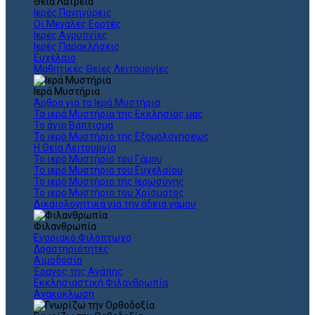
Θεια Λατρεία
Ιερές Πανηγύρεις
Οι Μεγάλες Εορτές
Ιερές Αγρυπνίες
Ιερές Παρακλήσεις
Ευχέλαιο
Μαθητικές Θείες Λειτουργίες
Ιερά Μυστήρια
Άρθρα για τα Ιερά Μυστήρια
Τα ιερά Μυστήρια της Εκκλησίας μας
Το άγιο Βάπτισμα
Το ιερό Μυστήριο της Εξομολογήσεως
Η Θεία Λειτουργία
Το ιερό Μυστήριο του Γάμου
Το ιερό Μυστήριο του Ευχελαίου
Το ιερό Μυστήριο της Ιερωσύνης
Το ιερό Μυστήριο του Χρίσματος
Δικαιολογητικά για την άδεια γάμου
Φιλανθρωπία
Ενοριακό Φιλόπτωχο
Δραστηριότητες
Αιμοδοσία
Έρανος της Αγάπης
Εκκλησιαστική Φιλανθρωπία
Ανακύκλωση