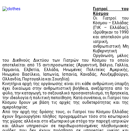
Γιατροί του
Κόσμου
Οι Γιατροί του
Κόσμου – Ελλάδας
(ΓτΚ – Ελλάδας),
ιδρύθηκαν το 1990
και αποτελούν μία
ιατρική,
ανθρωπιστική Μη
Κυβερνητική
Οργάνωση, μέλος
του Διεθνούς Δικτύου των Γιατρών του Κόσμου το οποίο
αποτελείται από 15 αντιπροσωπείες (Αργεντινή, Βέλγιο, Γαλλία,
Γερμανία, Ελβετία, Ελλάδα, Ηνωμένες Πολιτείες Αμερικής,
Ηνωμένο Βασίλειο, Ιαπωνία, Ισπανία, Καναδάς, Λουξεμβούργο,
Ολλανδία, Πορτογαλία και Σουηδία).
Κινητήρια αρχή της οργάνωσης είναι ότι κάθε ανθρώπινη ύπαρξη
έχει δικαίωμα στην ανθρωπιστική βοήθεια, ανεξάρτητα από το
φύλο, την καταγωγή, το σεξουαλικό προσανατολισμό, τη θρησκεία,
την ιδεολογία ή πολιτική πεποίθηση. Κατά συνέπεια, οι Γιατροί του
Κόσμου δρουν με βάση τις αρχές της ουδετερότητας και της
αμεροληψίας.
Από την αρχή της δράσης τους, οι Γιατροί του Κόσμου Ελλάδας
έχουν δημιουργήσει πλήθος προγραμμάτων τόσο στο εσωτερικό
της χώρας αλλά και στο εξωτερικό με στόχο την παροχή ιατρικών
και άλλων υπηρεσιών σε περιθωριοποιημένες πληθυσμιακές
ομάδες που δεν έχουν πρόσβαση σε υπηρεσίες υγείας και