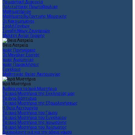
Ποιμαντική Διακονία
Πολιτιστικές Πρωτοβουλίες
Μαθηματάριον
Μαθήματα Βυζαντινής Μουσικής
Οι Κεκοιμημένοι
Σχολή Γονέων
Σύναξη Νέων Ζευγαριών
Μελέτη Αγίας Γραφής
Θεια Λατρεία
Ιερές Πανηγύρεις
Οι Μεγάλες Εορτές
Ιερές Αγρυπνίες
Ιερές Παρακλήσεις
Ευχέλαιο
Μαθητικές Θείες Λειτουργίες
Ιερά Μυστήρια
Άρθρα για τα Ιερά Μυστήρια
Τα ιερά Μυστήρια της Εκκλησίας μας
Το άγιο Βάπτισμα
Το ιερό Μυστήριο της Εξομολογήσεως
Η Θεία Λειτουργία
Το ιερό Μυστήριο του Γάμου
Το ιερό Μυστήριο του Ευχελαίου
Το ιερό Μυστήριο της Ιερωσύνης
Το ιερό Μυστήριο του Χρίσματος
Δικαιολογητικά για την άδεια γάμου