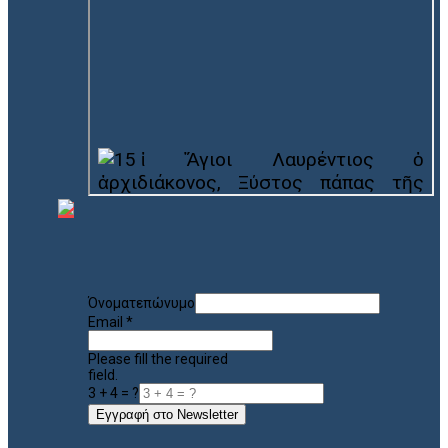
Όνοματεπώνυμο
Email
*
Please fill the required
field.
3 + 4 = ?
Εγγραφή στο Newsletter