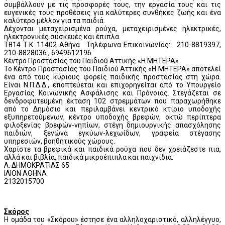
συμβάλλουν με τις προσφορές τους, την εργασία τους και τις
ευγενικές τους προθέσεις για καλύτερες συνθήκες ζωής και ένα
καλύτερο μέλλον για τα παιδιά.
Δέχονται μεταχειρισμένα ρούχα, μεταχειρισμένες ηλεκτρικές,
ηλεκτρονικές συσκευές και έπιπλα
Τθ14 Τ.Κ. 11402 Αθήνα Τηλέφωνα Επικοινωνίας: 210-8819397,
210-8828036 , 6949612196
Κέντρο Προστασίας του Παιδιού Αττικής «Η ΜΗΤΕΡΑ»
Το Κέντρο Προστασίας του Παιδιού Αττικής «Η ΜΗΤΕΡΑ» αποτελεί
ένα από τους κύριους φορείς παιδικής προστασίας στη χώρα.
Είναι Ν.Π.Δ.Δ., εποπτεύεται και επιχορηγείται από το Υπουργείο
Εργασίας Κοινωνικής Ασφάλισης και Πρόνοιας. Στεγάζεται σε
δενδροφυτευμένη έκταση 102 στρεμμάτων που παραχωρήθηκε
από το Δημόσιο και περιλαμβάνει κεντρικό κτίριο υποδοχής
εξυπηρετούμενων, κέντρο υποδοχής βρεφών, οκτώ περίπτερα
φιλοξενίας βρεφών-νηπίων, στέγη δημιουργικής απασχόλησης
παιδιών, ξενώνα εγκύων-λεχωίδων, γραφεία στέγασης
υπηρεσιών, βοηθητικούς χώρους.
Χαρίστε τα βρεφικά και παιδικά ρούχα που δεν χρειάζεστε πια,
αλλά και βιβλία, παιδικά μικροέπιπλα και παιχνίδια.
Λ. ΔΗΜΟΚΡΑΤΙΑΣ 65
ΙΛΙΟΝ ΑΘΗΝΑ
2132015700
Σκόρος
Η ομάδα του «Σκόρου» έστησε ένα αλληλοχαριστικό, αλληλέγγυο,