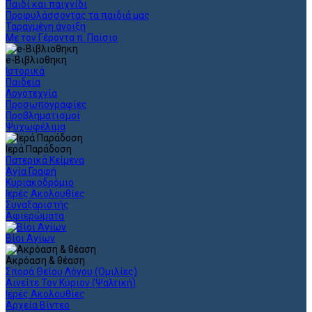
Παιδί και παιχνίδι
Προφυλάσσοντας τα παιδιά μας
Ταραγμένη άνοιξη
Με τον Γέροντα π. Παϊσιο
e-Βιβλιοθηκη
Ιστορικά
Παιδεία
Λογοτεχνία
Προσωπογραφίες
Προβληματισμοί
Ψυχωφέλιμα
Ιερά Παράδοση
Πατερικά Κείμενα
Αγία Γραφή
Κυριακοδρόμιο
Ιερές Ακολουθίες
Συναξαριστής
Αφιερώματα
Βίοι Αγίων
Ακρόαση & θέαση
Σπορά Θείου Λόγου (Ομιλίες)
Αινείτε Τον Κύριον (Ψαλτική)
Ιερές Ακολουθίες
Αρχεία Βίντεο