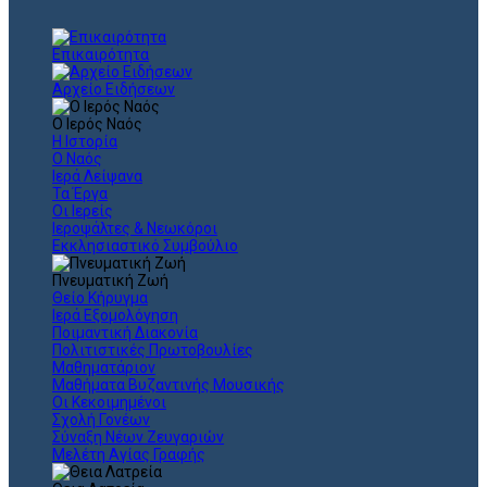
Επικαιρότητα
Αρχείο Ειδήσεων
Ο Ιερός Ναός
Η Ιστορία
Ο Ναός
Ιερά Λείψανα
Τα Έργα
Οι Ιερείς
Ιεροψάλτες & Νεωκόροι
Εκκλησιαστικό Συμβούλιο
Πνευματική Ζωή
Θείο Κήρυγμα
Ιερά Εξομολόγηση
Ποιμαντική Διακονία
Πολιτιστικές Πρωτοβουλίες
Μαθηματάριον
Μαθήματα Βυζαντινής Μουσικής
Οι Κεκοιμημένοι
Σχολή Γονέων
Σύναξη Νέων Ζευγαριών
Μελέτη Αγίας Γραφής