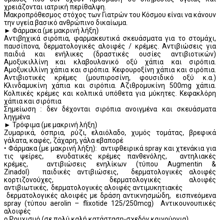
χρειάζονται ιατρική περίθαλψη.
Μακροπρόθεσμος στόχος των Γιατρών του Κόσμου είναι να κάνουν
την υγεία βασικό ανθρώπινο δικαίωμα.
► Φάρμακα (με μακρινή λήξη)
Αντιβηχικά σιρόπια, φαρμακευτικά σκευάσματα για το στομάχι,
παυσίπονα, δερματολογικές αλοιφές / κρέμες. Αντιβιώσεις για
παιδιά και ενήλικες (δραστικές ουσίες αντιβιοτικών)
Αμοξυκιλλίνη και κλαβουλανικό οξύ χάπια και σιρόπια.
Αμοξυκιλλίνη χάπια και σιρόπια. Κεφουροξίνη χάπια και σιρόπια.
Αντιβιοτικές κρέμες (μουπιροσίνη, φουσιδικό οξύ κ.α.)
Κλινδαμυκίνη χάπια και σιρόπια. Αζιθρομυκίνη 500mg χάπια.
Κολπικές κρέμες και κολπικά υπόθετα για μύκητες. Κεφακλόρη
χάπια και σιρόπια
Σημείωση : δεν δέχονται σιρόπια ανοιγμένα και σκευάσματα
ληγμένα
► Τρόφιμα (με μακρινή λήξη)
Ζυμαρικά, όσπρια, ρύζι, ελαιόλαδο, χυμός τομάτας, βρεφικά
γάλατα, καφές, ζάχαρη, γάλα εβαπορέ
• Φάρμακα (με μακρινή λήξη): αντιφθειρικά spray και χτενάκια για
τις ψείρες, ενυδατικές κρέμες πανθενόλης, αντηλιακές
κρέμες, αντιβιώσεις ενηλίκων (τύπου Augmentin &
Zinadol) παιδικές αντιβιώσεις, δερματολογικές αλοιφές
κορτιζονούχες, δερματολογικές αλοιφές
αντιβιωτικές, δερματολογικές αλοιφές αντιμυκητιακές
δερματολογικές αλοιφές με δράση αντικνησμώδη, εισπνεόμενα
spray (τύπου aerolin – flixotide 125/250mcg) Αντικουνουπικές
αλοιφές
o Ρουχισμό (σε πολύ καλή κατάσταση-σχεδόν καινούργια)