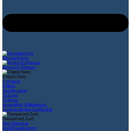
Επικαιρότητα
Αρχείο Ειδήσεων
Ο Ιερός Ναός
Η Ιστορία
Ο Ναός
Ιερά Λείψανα
Τα Έργα
Οι Ιερείς
Ιεροψάλτες & Νεωκόροι
Εκκλησιαστικό Συμβούλιο
Πνευματική Ζωή
Θείο Κήρυγμα
Ιερά Εξομολόγηση