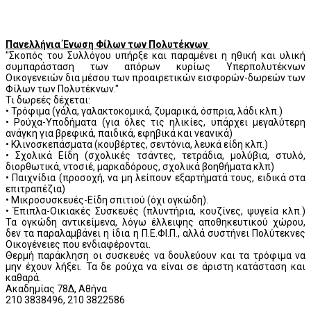
Πανελλήνια Ένωση Φίλων των Πολυτέκνων
"Σκοπός του Συλλόγου υπήρξε και παραμένει η ηθική και υλική
συμπαράσταση των απόρων κυρίως Υπερπολυτέκνων
Οικογενειών δια μέσου των προαιρετικών εισφορών-δωρεών των
Φίλων των Πολυτέκνων."
Τι δωρεές δέχεται:
• Τρόφιμα (γάλα, γαλακτοκομικά, ζυμαρικά, όσπρια, λάδι κλπ.)
• Ρούχα-Υποδήματα (για όλες τις ηλικίες, υπάρχει μεγαλύτερη
ανάγκη για βρεφικά, παιδικά, εφηβικά και νεανικά)
• Κλινοσκεπάσματα (κουβέρτες, σεντόνια, λευκά είδη κλπ.)
• Σχολικά Είδη (σχολικές τσάντες, τετράδια, μολύβια, στυλό,
διορθωτικά, ντοσιέ, μαρκαδόρους, σχολικά βοηθήματα κλπ)
• Παιχνίδια (προσοχή, να μη λείπουν εξαρτήματά τους, ειδικά στα
επιτραπέζια)
• Μικροσυσκευές-Είδη σπιτιού (όχι ογκώδη).
• Έπιπλα-Οικιακές Συσκευές (πλυντήρια, κουζίνες, ψυγεία κλπ.)
Τα ογκώδη αντικείμενα, λόγω έλλειψης αποθηκευτικού χώρου,
δεν τα παραλαμβάνει η ίδια η Π.Ε.ΦΙ.Π., αλλά συστήνει Πολύτεκνες
Οικογένειες που ενδιαφέρονται.
Θερμή παράκληση οι συσκευές να δουλεύουν και τα τρόφιμα να
μην έχουν λήξει. Τα δε ρούχα να είναι σε άριστη κατάσταση και
καθαρά.
Ακαδημίας 78Δ, Αθήνα
210 3838496, 210 3822586