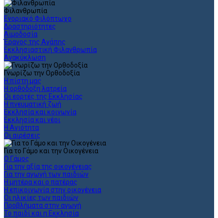
Φιλανθρωπία
Ενοριακό Φιλόπτωχο
Δραστηριότητες
Αιμοδοσία
Έρανος της Αγάπης
Εκκλησιαστική Φιλανθρωπία
Ανακύκλωση
Γνωρίζω την Ορθοδοξία
Η πίστη μας
Η ορθόδοξη λατρεία
Οι εορτές της Εκκλησίας
Η πνευματική ζωή
Εκκλησία και κοινωνία
Εκκλησία και νέοι
Η Αγιότητα
Οι αιρέσεις
Για το Γάμο και την Οικογένεια
Ο Γάμος
Για την αξία της οικογένειας
Για την αγωγή των παιδιών
Η μητέρα και ο πατέρας
Η επικοινωνία στην οικογένεια
Οι ηλικίες των παιδιών
Προβλήματα στην αγωγή
Το παιδί και η Εκκλησία