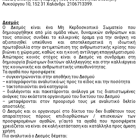
Λυκούργου 10, 152 31 Χαλάνδρι 2106713399.
Δεσμός
Ο Δεσμός είναι ένα Μη Κερδοσκοπικό Σωματείο που
δημιουργήθηκε από μία ομάδα νέων, δυναμικών ανθρώπων και
τους οποίους συνδέει το ειλικρινές όραμα για την ανάγκη να
αξιοποιηθεί υπεύθυνα και αποτελεσματικά η ιδιωτική
πρωτοβουλία στην αντιμετώπιση της ανθρωπιστικής κρίσης που
βιώνει η χώρα μας, καθώς και η κοινή αντίληψη επαγγελματισμού.
Απώτερος κοινός στόχος είναι ο Δεσμός να συνδράμει στη
δημιουργία βιώσιμων δικτύων αλληλεγγύης και στην καλλιέργεια
της κοινωνικής και ανθρωπιστικής υπευθυνότητας.
Τα αγαθά που προσφέρετε:
– συγκεντρώνονται στην αποθήκη του Δεσμού
– καταγράφονται αναλυτικά ως προς το είδος και την ποσότητα
– τακτοποιούνται ανά κατηγορία
– διαλέγονται και πακετάρονται ανάλογα με τις διαπιστωμένες
ανάγκες του εκάστοτε οργανισμού του δικτύου του Δεσμού
– μεταφέρονται στον προορισμό τους με αναλυτικό δελτίο
αποστολής.
Ο Δεσμός και οι οργανισμοί στο δίκτυο του δεν διαθέτουν τους
απαραίτητους πόρους επιδιορθώσεων / επισκευών των
προσφερομένων αγαθών, γι’αυτό τα αγαθά που προσφέρετε
χρειάζεται να είναι σε καλή κατάσταση και κατάλληλα προς άμεση
χρήση.
Πιο αναλυτικά ο Δεσμός δέχεται: