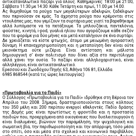
αντικαταναλωτικό παζάρι για όλους. Καθημερινές: 18:00 με 21:00,
Σάββατο 11:30 με 14:30. Κάθε Τετάρτη και πρωί, 11.00 με 14.00.
Ας θυμηθούμε τα ρούχα των μεγαλύτερων αδελφών, ξαδέλφων
που περνούσαν σε εμάς. Τα άχρηστα ρούχα που κρέμονται στις
ντουλάπες μας, που γεμίζουν τα συρτάρια μας γιατί τα βαρεθήκαμε
αλλά λυπόμαστε να τα πετάξουμε. Τα μπλουζάκια, παντελόνια,
φούστες, κινητά, i-pod, γυαλιά ηλίου που αγοράζουμε κάθε σεζόν
που τα φοράμε για δύο μήνες και μετά καταλήγουν σε ένα συρτάρι.
Δε χρειάζεται να είστε φτωχός, άτομο με μειωμένη αγοραστική
δύναμη. Η επαναχρησιμοποίηση και η μεταποίηση δεν είναι ούτε
μειονέκτημα ούτε μιζέρια. Είναι αντίσταση και μάλιστα
δημιουργική σ’ έναν πολιτισμό που δίνει αξία στο περιτύλιγμα
αλλά χάνει την ουσία. Το παζάρι είναι αλληλοχαριστικό, είναι
αλληλέγγυο, είναι αντικαταναλωτικό.
Ερεσσού και Ζωοδόχου Πηγής 63, Αθήνα 106 81, Ελλάδα
6985 868544 (κατά τις ώρες λειτουργίας)
«Πρωτοβουλία για το Παιδί»
O Σύλλογος «Πρωτοβουλία για το Παιδί» ιδρύθηκε στη Βέροια τον
Απρίλιο του 2008. Σήμερα, δραστηριοποιούνται στους κόλπους
του 350 μέλη και 200 περίπου ενεργοί εθελοντές. Πεδίο δράσης
της Δομής μας είναι πρωτίστως η φροντίδα και η προστασία
παιδιών που, προερχόμενα από οικογένειες που δυσλειτουργούν ή
είναι διαλυμένες, βιώνουν την παραμέληση, την ψυχολογική και
σωματική βία, την περιθωριοποίηση και την απόρριψη, τόσο μέσα
στο σπίτι, όσο και μέσα στο σχολικό και κοινωνικό περιβάλλον,