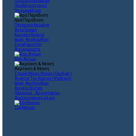
Προσωπογραφίες
Προβληματισμοί
Ψυχωφέλιμα
Ιερά Παράδοση
Πατερικά Κείμενα
Αγία Γραφή
Κυριακοδρόμιο
Ιερές Ακολουθίες
Συναξαριστής
Αφιερώματα
Βίοι Αγίων
Ακρόαση & θέαση
Σπορά Θείου Λόγου (Ομιλίες)
Αινείτε Τον Κύριον (Ψαλτική)
Ιερές Ακολουθίες
Αρχεία Βίντεο
Πέρασμα - Αρχονταρίκι
Φωτογραφικό υλικό
Σύνδεσμοι