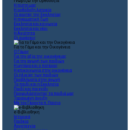
Γνωρίζω την Ορθοδοξία
Η πίστη μας
Η ορθόδοξη λατρεία
Οι εορτές της Εκκλησίας
Η πνευματική ζωή
Εκκλησία και κοινωνία
Εκκλησία και νέοι
Η Αγιότητα
Οι αιρέσεις
Για το Γάμο και την Οικογένεια
Ο Γάμος
Για την αξία της οικογένειας
Για την αγωγή των παιδιών
Η μητέρα και ο πατέρας
Η επικοινωνία στην οικογένεια
Οι ηλικίες των παιδιών
Προβλήματα στην αγωγή
Το παιδί και η Εκκλησία
Παιδί και παιχνίδι
Προφυλάσσοντας τα παιδιά μας
Ταραγμένη άνοιξη
Με τον Γέροντα π. Παϊσιο
e-Βιβλιοθηκη
Ιστορικά
Παιδεία
Λογοτεχνία