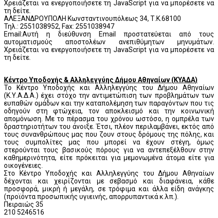
Χρειάζεται να ενεργοποιήσετε τη JavaScript για να μπορέσετε να
τη δείτε.
ΑΛΕΞΑΝΔΡΟΥΠΟΛΗ Κωνσταντινουπόλεως 34, Τ.Κ.68100
Τηλ.: 2551038952, Fax: 2551038947
Email:
Αυτή η διεύθυνση Email προστατεύεται από τους
αυτοματισμούς αποστολέων ανεπιθύμητων μηνυμάτων.
Χρειάζεται να ενεργοποιήσετε τη JavaScript για να μπορέσετε να
τη δείτε.
Κέντρο Υποδοχής & Αλληλεγγύης Δήμου Αθηναίων (ΚΥΑΔΑ)
Το Κέντρο Υποδοχής και Αλληλεγγύης του Δήμου Αθηναίων
(Κ.Υ.Α.Δ.Α.) έχει στόχο την αντιμετώπιση των προβλημάτων των
ευπαθών ομάδων και την καταπολέμηση των παραγόντων που τις
οδηγούν στη φτώχεια, τον αποκλεισμό και την κοινωνική
απομόνωση. Με το πέρασμα του χρόνου ωστόσο, η ομπρέλα των
δραστηριοτήτων του άνοιξε. Έτσι, πλέον περιλαμβάνει, εκτός από
τους συνανθρώπους μας που ζουν στους δρόμους της πόλης, και
τους συμπολίτες μας που μπορεί να έχουν στέγη, όμως
στερούνται τους βασικούς πόρους για να αντεπεξέλθουν στην
καθημερινότητα, είτε πρόκειται για μεμονωμένα άτομα είτε για
οικογένειες.
Στο Κέντρο Υποδοχής και Αλληλεγγύης του Δήμου Αθηναίων
δέχονται και χειρίζονται με σεβασμό και διαφάνεια, κάθε
προσφορά, μικρή ή μεγάλη, σε τρόφιμα και άλλα είδη ανάγκης
(προϊόντα προσωπικής υγιεινής, απορρυπαντικά κ.λπ.).
Πειραιώς 35
210 5246516