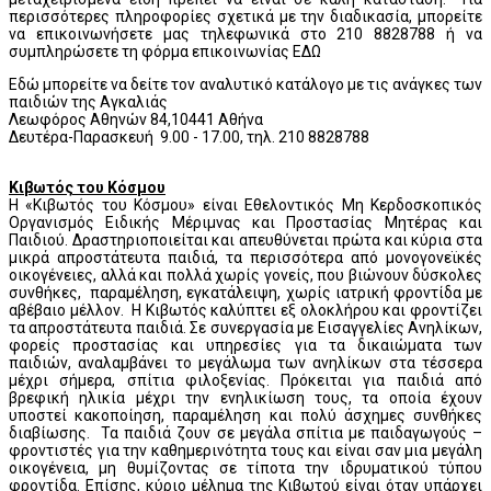
περισσότερες πληροφορίες σχετικά με την διαδικασία, μπορείτε
να επικοινωνήσετε μας τηλεφωνικά στο 210 8828788 ή να
συμπληρώσετε τη φόρμα επικοινωνίας ΕΔΩ
Εδώ μπορείτε να δείτε τον αναλυτικό κατάλογο με τις ανάγκες των
παιδιών της Αγκαλιάς
Λεωφόρος Αθηνών 84,10441 Αθήνα
Δευτέρα-Παρασκευή 9.00 - 17.00, τηλ. 210 8828788
Κιβωτός του Κόσμου
Η «Κιβωτός του Κόσμου» είναι Εθελοντικός Μη Κερδοσκοπικός
Οργανισμός Ειδικής Μέριμνας και Προστασίας Μητέρας και
Παιδιού. Δραστηριοποιείται και απευθύνεται πρώτα και κύρια στα
μικρά απροστάτευτα παιδιά, τα περισσότερα από μονογονεϊκές
οικογένειες, αλλά και πολλά χωρίς γονείς, που βιώνουν δύσκολες
συνθήκες, παραμέληση, εγκατάλειψη, χωρίς ιατρική φροντίδα με
αβέβαιο μέλλον. Η Κιβωτός καλύπτει εξ ολοκλήρου και φροντίζει
τα απροστάτευτα παιδιά. Σε συνεργασία με Εισαγγελίες Ανηλίκων,
φορείς προστασίας και υπηρεσίες για τα δικαιώματα των
παιδιών, αναλαμβάνει το μεγάλωμα των ανηλίκων στα τέσσερα
μέχρι σήμερα, σπίτια φιλοξενίας. Πρόκειται για παιδιά από
βρεφική ηλικία μέχρι την ενηλικίωση τους, τα οποία έχουν
υποστεί κακοποίηση, παραμέληση και πολύ άσχημες συνθήκες
διαβίωσης. Τα παιδιά ζουν σε μεγάλα σπίτια με παιδαγωγούς –
φροντιστές για την καθημερινότητα τους και είναι σαν μια μεγάλη
οικογένεια, μη θυμίζοντας σε τίποτα την ιδρυματικού τύπου
φροντίδα. Επίσης, κύριο μέλημα της Κιβωτού είναι όταν υπάρχει