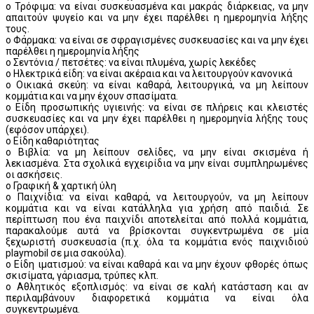
o Τρόφιμα: να είναι συσκευασμένα και μακράς διάρκειας, να μην
απαιτούν ψυγείο και να μην έχει παρέλθει η ημερομηνία λήξης
τους.
o Φάρμακα: να είναι σε σφραγισμένες συσκευασίες και να μην έχει
παρέλθει η ημερομηνία λήξης
o Σεντόνια / πετσέτες: να είναι πλυμένα, χωρίς λεκέδες
o Ηλεκτρικά είδη: να είναι ακέραια και να λειτουργούν κανονικά
o Οικιακά σκεύη: να είναι καθαρά, λειτουργικά, να μη λείπουν
κομμάτια και να μην έχουν σπασίματα.
o Είδη προσωπικής υγιεινής: να είναι σε πλήρεις και κλειστές
συσκευασίες και να μην έχει παρέλθει η ημερομηνία λήξης τους
(εφόσον υπάρχει).
o Είδη καθαριότητας
o Βιβλία: να μη λείπουν σελίδες, να μην είναι σκισμένα ή
λεκιασμένα. Στα σχολικά εγχειρίδια να μην είναι συμπληρωμένες
οι ασκήσεις.
o Γραφική & χαρτική ύλη
o Παιχνίδια: να είναι καθαρά, να λειτουργούν, να μη λείπουν
κομμάτια και να είναι κατάλληλα για χρήση από παιδιά. Σε
περίπτωση που ένα παιχνίδι αποτελείται από πολλά κομμάτια,
παρακαλούμε αυτά να βρίσκονται συγκεντρωμένα σε μία
ξεχωριστή συσκευασία (π.χ. όλα τα κομμάτια ενός παιχνιδιού
playmobil σε μια σακούλα).
o Είδη ιματισμού: να είναι καθαρά και να μην έχουν φθορές όπως
σκισίματα, γάριασμα, τρύπες κλπ.
o Αθλητικός εξοπλισμός: να είναι σε καλή κατάσταση και αν
περιλαμβάνουν διαφορετικά κομμάτια να είναι όλα
συγκεντρωμένα.