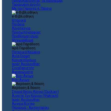
Προφυλάσσοντας τα παιδιά μας
Ταραγμένη άνοιξη
Με τον Γέροντα π. Παϊσιο
e-Βιβλιοθηκη
Ιστορικά
Παιδεία
Λογοτεχνία
Προσωπογραφίες
Προβληματισμοί
Ψυχωφέλιμα
Ιερά Παράδοση
Πατερικά Κείμενα
Αγία Γραφή
Κυριακοδρόμιο
Ιερές Ακολουθίες
Συναξαριστής
Αφιερώματα
Βίοι Αγίων
Ακρόαση & θέαση
Σπορά Θείου Λόγου (Ομιλίες)
Αινείτε Τον Κύριον (Ψαλτική)
Ιερές Ακολουθίες
Αρχεία Βίντεο
Πέρασμα - Αρχονταρίκι