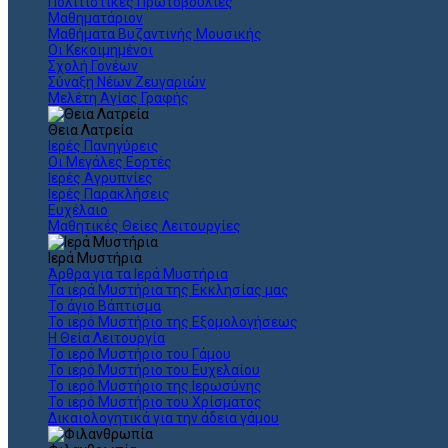
Πολιτιστικές Πρωτοβουλίες
Μαθηματάριον
Μαθήματα Βυζαντινής Μουσικής
Οι Κεκοιμημένοι
Σχολή Γονέων
Σύναξη Νέων Ζευγαριών
Μελέτη Αγίας Γραφής
Θεια Λατρεία
Ιερές Πανηγύρεις
Οι Μεγάλες Εορτές
Ιερές Αγρυπνίες
Ιερές Παρακλήσεις
Ευχέλαιο
Μαθητικές Θείες Λειτουργίες
Ιερά Μυστήρια
Άρθρα για τα Ιερά Μυστήρια
Τα ιερά Μυστήρια της Εκκλησίας μας
Το άγιο Βάπτισμα
Το ιερό Μυστήριο της Εξομολογήσεως
Η Θεία Λειτουργία
Το ιερό Μυστήριο του Γάμου
Το ιερό Μυστήριο του Ευχελαίου
Το ιερό Μυστήριο της Ιερωσύνης
Το ιερό Μυστήριο του Χρίσματος
Δικαιολογητικά για την άδεια γάμου