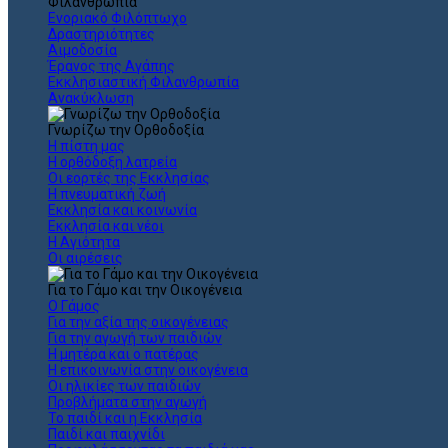
Φιλανθρωπία
Ενοριακό Φιλόπτωχο
Δραστηριότητες
Αιμοδοσία
Έρανος της Αγάπης
Εκκλησιαστική Φιλανθρωπία
Ανακύκλωση
Γνωρίζω την Ορθοδοξία
Η πίστη μας
Η ορθόδοξη λατρεία
Οι εορτές της Εκκλησίας
Η πνευματική ζωή
Εκκλησία και κοινωνία
Εκκλησία και νέοι
Η Αγιότητα
Οι αιρέσεις
Για το Γάμο και την Οικογένεια
Ο Γάμος
Για την αξία της οικογένειας
Για την αγωγή των παιδιών
Η μητέρα και ο πατέρας
Η επικοινωνία στην οικογένεια
Οι ηλικίες των παιδιών
Προβλήματα στην αγωγή
Το παιδί και η Εκκλησία
Παιδί και παιχνίδι