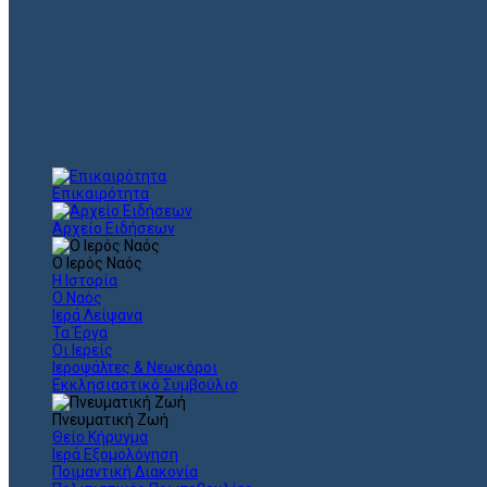
Επικαιρότητα
Αρχείο Ειδήσεων
Ο Ιερός Ναός
Η Ιστορία
Ο Ναός
Ιερά Λείψανα
Τα Έργα
Οι Ιερείς
Ιεροψάλτες & Νεωκόροι
Εκκλησιαστικό Συμβούλιο
Πνευματική Ζωή
Θείο Κήρυγμα
Ιερά Εξομολόγηση
Ποιμαντική Διακονία