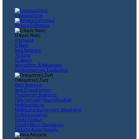
Επικαιρότητα
Αρχείο Ειδήσεων
Ο Ιερός Ναός
Η Ιστορία
Ο Ναός
Ιερά Λείψανα
Τα Έργα
Οι Ιερείς
Ιεροψάλτες & Νεωκόροι
Εκκλησιαστικό Συμβούλιο
Πνευματική Ζωή
Θείο Κήρυγμα
Ιερά Εξομολόγηση
Ποιμαντική Διακονία
Πολιτιστικές Πρωτοβουλίες
Μαθηματάριον
Μαθήματα Βυζαντινής Μουσικής
Οι Κεκοιμημένοι
Σχολή Γονέων
Σύναξη Νέων Ζευγαριών
Μελέτη Αγίας Γραφής