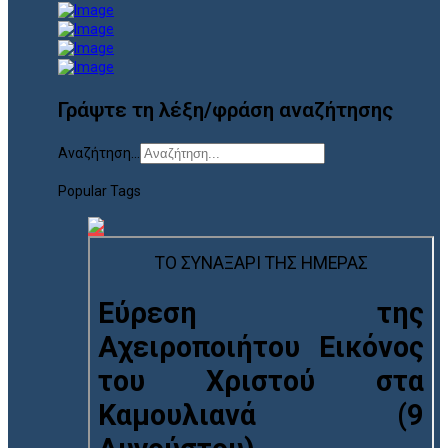
Γράψτε τη λέξη/φράση αναζήτησης
Αναζήτηση...
Popular Tags