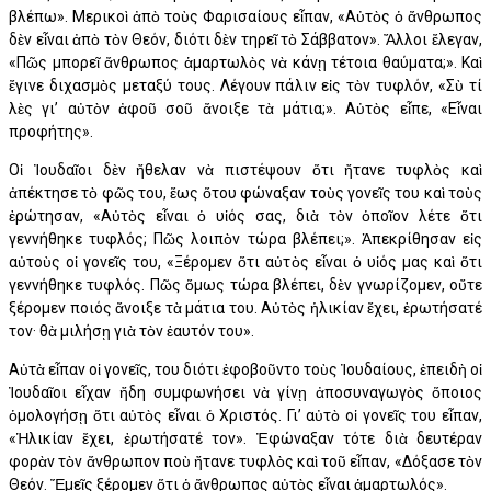
βλέπω». Μερικοὶ ἀπὸ τοὺς Φαρισαίους εἶπαν, «Αὐτὸς ὁ ἄνθρωπος
δὲν εἶναι ἀπὸ τὸν Θεόν, διότι δὲν τηρεῖ τὸ Σάββατον». Ἄλλοι ἔλεγαν,
«Πῶς μπορεῖ ἄνθρωπος ἁμαρτωλὸς νὰ κάνῃ τέτοια θαύματα;». Καὶ
ἔγινε διχασμὸς μεταξύ τους. Λέγουν πάλιν εἰς τὸν τυφλόν, «Σὺ τί
λὲς γι’ αὐτὸν ἀφοῦ σοῦ ἄνοιξε τὰ μάτια;». Αὐτὸς εἶπε, «Εἶναι
προφήτης».
Οἱ Ἰουδαῖοι δὲν ἤθελαν νὰ πιστέψουν ὅτι ἤτανε τυφλὸς καὶ
ἀπέκτησε τὸ φῶς του, ἕως ὅτου φώναξαν τοὺς γονεῖς του καὶ τοὺς
ἐρώτησαν, «Αὐτὸς εἶναι ὁ υἱός σας, διὰ τὸν ὁποῖον λέτε ὅτι
γεννήθηκε τυφλός; Πῶς λοιπὸν τώρα βλέπει;». Ἀπεκρίθησαν εἰς
αὐτοὺς οἱ γονεῖς του, «Ξέρομεν ὅτι αὐτὸς εἶναι ὁ υἱός μας καὶ ὅτι
γεννήθηκε τυφλός. Πῶς ὅμως τώρα βλέπει, δὲν γνωρίζομεν, οὔτε
ξέρομεν ποιός ἄνοιξε τὰ μάτια του. Αὐτὸς ἡλικίαν ἔχει, ἐρωτήσατέ
τον· θὰ μιλήσῃ γιὰ τὸν ἑαυτόν του».
Αὐτὰ εἶπαν οἱ γονεῖς, του διότι ἐφοβοῦντο τοὺς Ἰουδαίους, ἐπειδὴ οἱ
Ἰουδαῖοι εἶχαν ἤδη συμφωνήσει νὰ γίνῃ ἀποσυναγωγὸς ὅποιος
ὁμολογήσῃ ὅτι αὐτὸς εἶναι ὁ Χριστός. Γι’ αὐτὸ οἱ γονεῖς του εἶπαν,
«Ἡλικίαν ἔχει, ἐρωτήσατέ τον». Ἐφώναξαν τότε διὰ δευτέραν
φορὰν τὸν ἄνθρωπον ποὺ ἤτανε τυφλὸς καὶ τοῦ εἶπαν, «Δόξασε τὸν
Θεόν. Ἔμεῖς ξέρομεν ὅτι ὁ ἄνθρωπος αὐτὸς εἶναι ἁμαρτωλός».