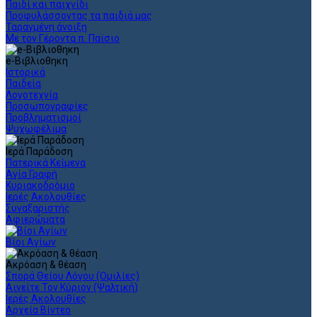
Παιδί και παιχνίδι
Προφυλάσσοντας τα παιδιά μας
Ταραγμένη άνοιξη
Με τον Γέροντα π. Παϊσιο
e-Βιβλιοθηκη
Ιστορικά
Παιδεία
Λογοτεχνία
Προσωπογραφίες
Προβληματισμοί
Ψυχωφέλιμα
Ιερά Παράδοση
Πατερικά Κείμενα
Αγία Γραφή
Κυριακοδρόμιο
Ιερές Ακολουθίες
Συναξαριστής
Αφιερώματα
Βίοι Αγίων
Ακρόαση & θέαση
Σπορά Θείου Λόγου (Ομιλίες)
Αινείτε Τον Κύριον (Ψαλτική)
Ιερές Ακολουθίες
Αρχεία Βίντεο