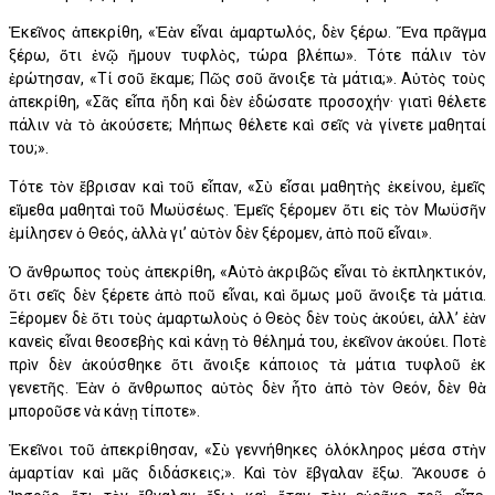
Ἐκεῖνος ἀπεκρίθη, «Ἐὰν εἶναι ἁμαρτωλός, δὲν ξέρω. Ἕνα πρᾶγμα
ξέρω, ὅτι ἐνῷ ἤμουν τυφλὸς, τώρα βλέπω». Τότε πάλιν τὸν
ἐρώτησαν, «Τί σοῦ ἔκαμε; Πῶς σοῦ ἄνοιξε τὰ μάτια;». Αὐτὸς τοὺς
ἀπεκρίθη, «Σᾶς εἶπα ἤδη καὶ δὲν ἐδώσατε προσοχήν· γιατὶ θέλετε
πάλιν νὰ τὸ ἀκούσετε; Μήπως θέλετε καὶ σεῖς νὰ γίνετε μαθηταί
του;».
Τότε τὸν ἔβρισαν καὶ τοῦ εἶπαν, «Σὺ εἶσαι μαθητὴς ἐκείνου, ἐμεῖς
εἴμεθα μαθηταὶ τοῦ Μωϋσέως. Ἐμεῖς ξέρομεν ὅτι εἰς τὸν Μωϋσῆν
ἐμίλησεν ὁ Θεός, ἀλλὰ γι’ αὐτὸν δὲν ξέρομεν, ἀπὸ ποῦ εἶναι».
Ὁ ἄνθρωπος τοὺς ἀπεκρίθη, «Αὐτὸ ἀκριβῶς εἶναι τὸ ἐκπληκτικόν,
ὅτι σεῖς δὲν ξέρετε ἀπὸ ποῦ εἶναι, καὶ ὅμως μοῦ ἄνοιξε τὰ μάτια.
Ξέρομεν δὲ ὅτι τοὺς ἁμαρτωλοὺς ὁ Θεὸς δὲν τοὺς ἀκούει, ἀλλ’ ἐὰν
κανεὶς εἶναι θεοσεβὴς καὶ κάνῃ τὸ θέλημά του, ἐκεῖνον ἀκούει. Ποτὲ
πρὶν δὲν ἀκούσθηκε ὅτι ἄνοιξε κάποιος τὰ μάτια τυφλοῦ ἐκ
γενετῆς. Ἐὰν ὁ ἄνθρωπος αὐτὸς δὲν ἦτο ἀπὸ τὸν Θεόν, δὲν θὰ
μποροῦσε νὰ κάνῃ τίποτε».
Ἐκεῖνοι τοῦ ἀπεκρίθησαν, «Σὺ γεννήθηκες ὁλόκληρος μέσα στὴν
ἁμαρτίαν καὶ μᾶς διδάσκεις;». Καὶ τὸν ἔβγαλαν ἔξω. Ἄκουσε ὁ