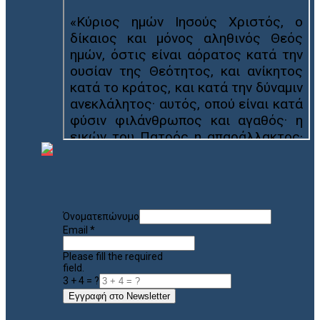
Όνοματεπώνυμο
Email
*
Please fill the required
field.
3 + 4 = ?
Εγγραφή στο Newsletter