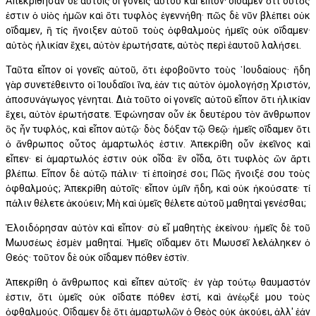
Ἀπεκρίθησαν δὲ αὐτοῖς οἱ γονεῖς αὐτοῦ καὶ εἶπον· οἴδαμεν ὅτι οὗτός
ἐστιν ὁ υἱὸς ἡμῶν καὶ ὅτι τυφλὸς ἐγεννήθη· πῶς δὲ νῦν βλέπει οὐκ
οἴδαμεν, ἢ τίς ἤνοιξεν αὐτοῦ τοὺς ὀφθαλμοὺς ἡμεῖς οὐκ οἴδαμεν·
αὐτὸς ἡλικίαν ἔχει, αὐτὸν ἐρωτήσατε, αὐτὸς περὶ ἑαυτοῦ λαλήσει.
Ταῦτα εἶπον οἱ γονεῖς αὐτοῦ, ὅτι ἐφοβοῦντο τοὺς ᾿Ιουδαίους· ἤδη
γὰρ συνετέθειντο οἱ Ἰουδαῖοι ἵνα, ἐάν τις αὐτὸν ὁμολογήσῃ Χριστόν,
ἀποσυνάγωγος γένηται. Διὰ τοῦτο οἱ γονεῖς αὐτοῦ εἶπον ὅτι ἡλικίαν
ἔχει, αὐτὸν ἐρωτήσατε. Ἐφώνησαν οὖν ἐκ δευτέρου τὸν ἄνθρωπον
ὃς ἦν τυφλός, καὶ εἶπον αὐτῷ· δὸς δόξαν τῷ Θεῷ· ἡμεῖς οἴδαμεν ὅτι
ὁ ἄνθρωπος οὗτος ἁμαρτωλός ἐστιν. Ἀπεκρίθη οὖν ἐκεῖνος καὶ
εἶπεν· εἰ ἁμαρτωλός ἐστιν οὐκ οἶδα· ἓν οἶδα, ὅτι τυφλὸς ὢν ἄρτι
βλέπω. Εἶπον δὲ αὐτῷ πάλιν· τί ἐποίησέ σοι; Πῶς ἤνοιξέ σου τοὺς
ὀφθαλμούς; Ἀπεκρίθη αὐτοῖς· εἶπον ὑμῖν ἤδη, καὶ οὐκ ἠκούσατε· τί
πάλιν θέλετε ἀκούειν; Μὴ καὶ ὑμεῖς θέλετε αὐτοῦ μαθηταὶ γενέσθαι;
Ἐλοιδόρησαν αὐτὸν καὶ εἶπον· σὺ εἶ μαθητὴς ἐκείνου· ἡμεῖς δὲ τοῦ
Μωυσέως ἐσμὲν μαθηταί. Ἡμεῖς οἴδαμεν ὅτι Μωυσεῖ λελάληκεν ὁ
Θεός· τοῦτον δὲ οὐκ οἴδαμεν πόθεν ἐστίν.
Ἀπεκρίθη ὁ ἄνθρωπος καὶ εἶπεν αὐτοῖς· ἐν γὰρ τούτῳ θαυμαστόν
ἐστιν, ὅτι ὑμεῖς οὐκ οἴδατε πόθεν ἐστί, καὶ ἀνέῳξέ μου τοὺς
ὀφθαλμούς. Οἴδαμεν δὲ ὅτι ἁμαρτωλῶν ὁ Θεὸς οὐκ ἀκούει, ἀλλ' ἐάν