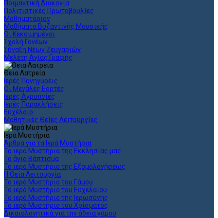
Ποιμαντική Διακονία
Πολιτιστικές Πρωτοβουλίες
Μαθηματάριον
Μαθήματα Βυζαντινής Μουσικής
Οι Κεκοιμημένοι
Σχολή Γονέων
Σύναξη Νέων Ζευγαριών
Μελέτη Αγίας Γραφής
Θεια Λατρεία
Ιερές Πανηγύρεις
Οι Μεγάλες Εορτές
Ιερές Αγρυπνίες
Ιερές Παρακλήσεις
Ευχέλαιο
Μαθητικές Θείες Λειτουργίες
Ιερά Μυστήρια
Άρθρα για τα Ιερά Μυστήρια
Τα ιερά Μυστήρια της Εκκλησίας μας
Το άγιο Βάπτισμα
Το ιερό Μυστήριο της Εξομολογήσεως
Η Θεία Λειτουργία
Το ιερό Μυστήριο του Γάμου
Το ιερό Μυστήριο του Ευχελαίου
Το ιερό Μυστήριο της Ιερωσύνης
Το ιερό Μυστήριο του Χρίσματος
Δικαιολογητικά για την άδεια γάμου