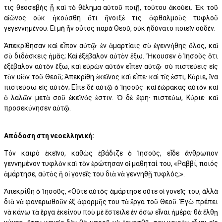
τις θεοσεβὴς ᾖ καὶ τὸ θέλημα αὐτοῦ ποιῇ, τούτου ἀκούει. Ἐκ τοῦ
αἰῶνος οὐκ ἠκούσθη ὅτι ἤνοιξέ τις ὀφθαλμοὺς τυφλοῦ
γεγεννημένου. Εἰ μὴ ἦν οὗτος παρὰ Θεοῦ, οὐκ ἠδύνατο ποιεῖν οὐδέν.
Ἀπεκρίθησαν καὶ εἶπον αὐτῷ· ἐν ἁμαρτίαις σὺ ἐγεννήθης ὅλος, καὶ
σὺ διδάσκεις ἡμᾶς; Καὶ ἐξέβαλον αὐτὸν ἔξω. Ἤκουσεν ὁ Ἰησοῦς ὅτι
ἐξέβαλον αὐτὸν ἔξω, καὶ εὑρὼν αὐτὸν εἶπεν αὐτῷ· σὺ πιστεύεις εἰς
τὸν υἱὸν τοῦ Θεοῦ; Ἀπεκρίθη ἐκεῖνος καὶ εἶπε· καὶ τίς ἐστι, Κύριε, ἵνα
πιστεύσω εἰς αὐτόν; Εἶπε δὲ αὐτῷ ὁ Ἰησοῦς· καὶ ἑώρακας αὐτὸν καὶ
ὁ λαλῶν μετὰ σοῦ ἐκεῖνός ἐστιν. Ὁ δὲ ἔφη· πιστεύω, Κύριε· καὶ
προσεκύνησεν αὐτῷ.
Απόδοση στη νεοελληνική:
Τόν καιρό ἐκεῖνο, καθὼς ἐβάδιζε ὁ Ἰησοῦς, εἶδε ἄνθρωπον
γεννημένον τυφλὸν καὶ τὸν ἐρώτησαν οἱ μαθηταί του, «Ραββί, ποιός
ἁμάρτησε, αὐτὸς ἢ οἱ γονεῖς του διὰ νὰ γεννηθῇ τυφλός;».
Ἀπεκρίθη ὁ Ἰησοῦς, «Οὔτε αὐτὸς ἁμάρτησε οὔτε οἱ γονεῖς του, ἀλλὰ
διὰ νὰ φανερωθοῦν ἐξ ἀφορμῆς του τὰ ἔργα τοῦ Θεοῦ. Ἐγὼ πρέπει
νὰ κάνω τὰ ἔργα ἐκείνου ποὺ μὲ ἔστειλε ἐν ὅσω εἶναι ἡμέρα· θὰ ἔλθῃ