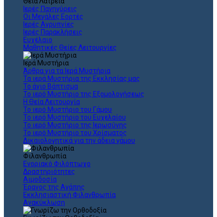
Θεια Λατρεία
Ιερές Πανηγύρεις
Οι Μεγάλες Εορτές
Ιερές Αγρυπνίες
Ιερές Παρακλήσεις
Ευχέλαιο
Μαθητικές Θείες Λειτουργίες
Ιερά Μυστήρια
Άρθρα για τα Ιερά Μυστήρια
Τα ιερά Μυστήρια της Εκκλησίας μας
Το άγιο Βάπτισμα
Το ιερό Μυστήριο της Εξομολογήσεως
Η Θεία Λειτουργία
Το ιερό Μυστήριο του Γάμου
Το ιερό Μυστήριο του Ευχελαίου
Το ιερό Μυστήριο της Ιερωσύνης
Το ιερό Μυστήριο του Χρίσματος
Δικαιολογητικά για την άδεια γάμου
Φιλανθρωπία
Ενοριακό Φιλόπτωχο
Δραστηριότητες
Αιμοδοσία
Έρανος της Αγάπης
Εκκλησιαστική Φιλανθρωπία
Ανακύκλωση