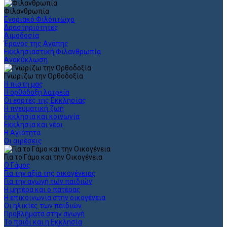
Φιλανθρωπία
Ενοριακό Φιλόπτωχο
Δραστηριότητες
Αιμοδοσία
Έρανος της Αγάπης
Εκκλησιαστική Φιλανθρωπία
Ανακύκλωση
Γνωρίζω την Ορθοδοξία
Η πίστη μας
Η ορθόδοξη λατρεία
Οι εορτές της Εκκλησίας
Η πνευματική ζωή
Εκκλησία και κοινωνία
Εκκλησία και νέοι
Η Αγιότητα
Οι αιρέσεις
Για το Γάμο και την Οικογένεια
Ο Γάμος
Για την αξία της οικογένειας
Για την αγωγή των παιδιών
Η μητέρα και ο πατέρας
Η επικοινωνία στην οικογένεια
Οι ηλικίες των παιδιών
Προβλήματα στην αγωγή
Το παιδί και η Εκκλησία