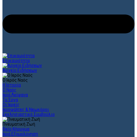
Επικαιρότητα
Αρχείο Ειδήσεων
Ο Ιερός Ναός
Η Ιστορία
Ο Ναός
Ιερά Λείψανα
Τα Έργα
Οι Ιερείς
Ιεροψάλτες & Νεωκόροι
Εκκλησιαστικό Συμβούλιο
Πνευματική Ζωή
Θείο Κήρυγμα
Ιερά Εξομολόγηση