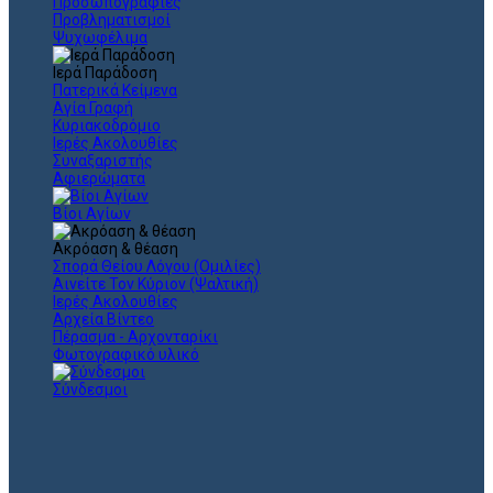
Προσωπογραφίες
Προβληματισμοί
Ψυχωφέλιμα
Ιερά Παράδοση
Πατερικά Κείμενα
Αγία Γραφή
Κυριακοδρόμιο
Ιερές Ακολουθίες
Συναξαριστής
Αφιερώματα
Βίοι Αγίων
Ακρόαση & θέαση
Σπορά Θείου Λόγου (Ομιλίες)
Αινείτε Τον Κύριον (Ψαλτική)
Ιερές Ακολουθίες
Αρχεία Βίντεο
Πέρασμα - Αρχονταρίκι
Φωτογραφικό υλικό
Σύνδεσμοι