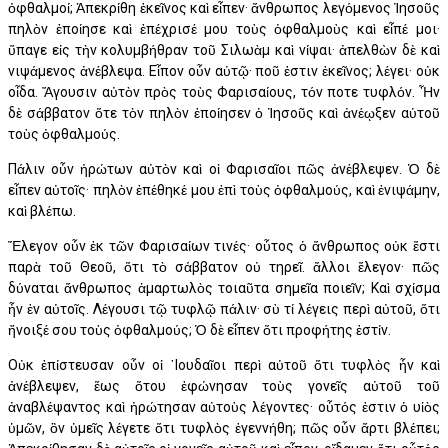
ὀφθαλμοί; Ἀπεκρίθη ἐκεῖνος καὶ εἶπεν· ἄνθρωπος λεγόμενος Ἰησοῦς
πηλὸν ἐποίησε καὶ ἐπέχρισέ μου τοὺς ὀφθαλμοὺς καὶ εἶπέ μοι·
ὕπαγε εἰς τὴν κολυμβήθραν τοῦ Σιλωὰμ καὶ νίψαι· ἀπελθὼν δὲ καὶ
νιψάμενος ἀνέβλεψα. Εἶπον οὖν αὐτῷ· ποῦ ἐστιν ἐκεῖνος; λέγει· οὐκ
οἶδα. Ἄγουσιν αὐτὸν πρὸς τοὺς Φαρισαίους, τόν ποτε τυφλόν. Ἦν
δὲ σάββατον ὅτε τὸν πηλὸν ἐποίησεν ὁ Ἰησοῦς καὶ ἀνέῳξεν αὐτοῦ
τοὺς ὀφθαλμούς.
Πάλιν οὖν ἠρώτων αὐτὸν καὶ οἱ Φαρισαῖοι πῶς ἀνέβλεψεν. Ὁ δὲ
εἶπεν αὐτοῖς· πηλὸν ἐπέθηκέ μου ἐπὶ τοὺς ὀφθαλμούς, καὶ ἐνιψάμην,
καὶ βλέπω.
Ἔλεγον οὖν ἐκ τῶν Φαρισαίων τινές· οὗτος ὁ ἄνθρωπος οὐκ ἔστι
παρὰ τοῦ Θεοῦ, ὅτι τὸ σάββατον οὐ τηρεῖ. ἄλλοι ἔλεγον· πῶς
δύναται ἄνθρωπος ἁμαρτωλὸς τοιαῦτα σημεῖα ποιεῖν; Καὶ σχίσμα
ἦν ἐν αὐτοῖς. Λέγουσι τῷ τυφλῷ πάλιν· σὺ τί λέγεις περὶ αὐτοῦ, ὅτι
ἤνοιξέ σου τοὺς ὀφθαλμούς; Ὁ δὲ εἶπεν ὅτι προφήτης ἐστίν.
Οὐκ ἐπίστευσαν οὖν οἱ ᾿Ιουδαῖοι περὶ αὐτοῦ ὅτι τυφλὸς ἦν καὶ
ἀνέβλεψεν, ἕως ὅτου ἐφώνησαν τοὺς γονεῖς αὐτοῦ τοῦ
ἀναβλέψαντος καὶ ἠρώτησαν αὐτοὺς λέγοντες· οὗτός ἐστιν ὁ υἱὸς
ὑμῶν, ὃν ὑμεῖς λέγετε ὅτι τυφλὸς ἐγεννήθη; πῶς οὖν ἄρτι βλέπει;