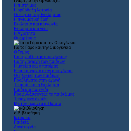
Γνωρίζω την Ορθοδοξία
Η πίστη μας
Η ορθόδοξη λατρεία
Οι εορτές της Εκκλησίας
Η πνευματική ζωή
Εκκλησία και κοινωνία
Εκκλησία και νέοι
Η Αγιότητα
Οι αιρέσεις
Για το Γάμο και την Οικογένεια
Ο Γάμος
Για την αξία της οικογένειας
Για την αγωγή των παιδιών
Η μητέρα και ο πατέρας
Η επικοινωνία στην οικογένεια
Οι ηλικίες των παιδιών
Προβλήματα στην αγωγή
Το παιδί και η Εκκλησία
Παιδί και παιχνίδι
Προφυλάσσοντας τα παιδιά μας
Ταραγμένη άνοιξη
Με τον Γέροντα π. Παϊσιο
e-Βιβλιοθηκη
Ιστορικά
Παιδεία
Λογοτεχνία