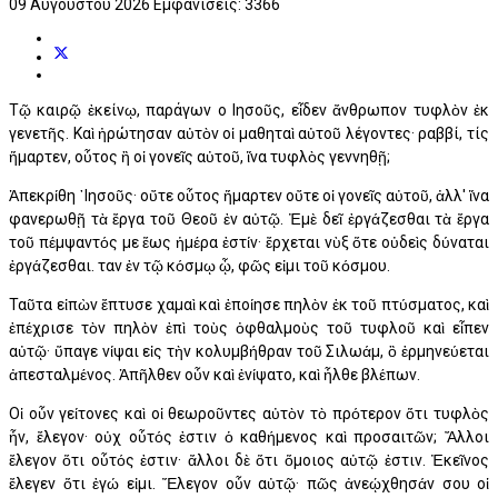
09 Αυγούστου 2026
Εμφανίσεις: 3366
Τῷ καιρῷ ἐκείνῳ, παράγων ο Ιησοῦς, εἶδεν ἄνθρωπον τυφλὸν ἐκ
γενετῆς. Καὶ ἠρώτησαν αὐτὸν οἱ μαθηταὶ αὐτοῦ λέγοντες· ραββί, τίς
ἥμαρτεν, οὗτος ἢ οἱ γονεῖς αὐτοῦ, ἵνα τυφλὸς γεννηθῇ;
Ἀπεκρίθη ᾿Ιησοῦς· οὔτε οὗτος ἥμαρτεν οὔτε οἱ γονεῖς αὐτοῦ, ἀλλ' ἵνα
φανερωθῇ τὰ ἔργα τοῦ Θεοῦ ἐν αὐτῷ. Ἐμὲ δεῖ ἐργάζεσθαι τὰ ἔργα
τοῦ πέμψαντός με ἕως ἡμέρα ἐστίν· ἔρχεται νὺξ ὅτε οὐδεὶς δύναται
ἐργάζεσθαι. Ὅταν ἐν τῷ κόσμῳ ᾦ, φῶς εἰμι τοῦ κόσμου.
Ταῦτα εἰπὼν ἔπτυσε χαμαὶ καὶ ἐποίησε πηλὸν ἐκ τοῦ πτύσματος, καὶ
ἐπέχρισε τὸν πηλὸν ἐπὶ τοὺς ὀφθαλμοὺς τοῦ τυφλοῦ καὶ εἶπεν
αὐτῷ· ὕπαγε νίψαι εἰς τὴν κολυμβήθραν τοῦ Σιλωάμ, ὃ ἑρμηνεύεται
ἀπεσταλμένος. Ἀπῆλθεν οὖν καὶ ἐνίψατο, καὶ ἦλθε βλέπων.
Οἱ οὖν γείτονες καὶ οἱ θεωροῦντες αὐτὸν τὸ πρότερον ὅτι τυφλὸς
ἦν, ἔλεγον· οὐχ οὗτός ἐστιν ὁ καθήμενος καὶ προσαιτῶν; Ἄλλοι
ἔλεγον ὅτι οὗτός ἐστιν· ἄλλοι δὲ ὅτι ὅμοιος αὐτῷ ἐστιν. Ἐκεῖνος
ἔλεγεν ὅτι ἐγώ εἰμι. Ἔλεγον οὖν αὐτῷ· πῶς ἀνεῴχθησάν σου οἱ