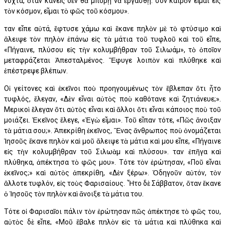
νύχτα, ὅταν κανεὶς δὲν θὰ μπορῇ νὰ ἐργασθῇ. Ὅσον καιρὸν εἶμαι εἰς
τὸν κόσμον, εἶμαι τὸ φῶς τοῦ κόσμου».
Ὅταν εἶπε αὐτά, ἔφτυσε χάμω καὶ ἔκανε πηλὸν μὲ τὸ φτύσιμο καὶ
ἄλειψε τὸν πηλὸν ἐπάνω εἰς τὰ μάτια τοῦ τυφλοῦ καὶ τοῦ εἶπε,
«Πήγαινε, πλύσου εἰς τὴν κολυμβήθραν τοῦ Σιλωάμ», τὸ ὁποῖον
μεταφράζεται Ἀπεσταλμένος. Ἔφυγε λοιπὸν καὶ πλύθηκε καὶ
ἐπέστρεψε βλέπων.
Οἱ γείτονες καὶ ἐκεῖνοι ποὺ προηγουμένως τὸν ἔβλεπαν ὅτι ἦτο
τυφλός, ἔλεγαν, «Δὲν εἶναι αὐτὸς ποὺ καθότανε καὶ ζητιάνευε;».
Μερικοὶ ἔλεγαν ὅτι αὐτὸς εἶναι καὶ ἄλλοι ὅτι εἶναι κάποιος ποὺ τοῦ
μοιάζει. Ἐκεῖνος ἔλεγε, «Ἐγὼ εἶμαι». Τοῦ εἶπαν τότε, «Πῶς ἄνοιξαν
τὰ μάτια σου;». Ἀπεκρίθη ἐκεῖνος, Ἕνας ἄνθρωπος ποὺ ὀνομάζεται
Ἰησοῦς ἔκανε πηλὸν καὶ μοῦ ἄλειψε τὰ μάτια καὶ μου εἶπε, «Πήγαινε
εἰς τὴν κολυμβήθραν τοῦ Σιλωὰμ καὶ πλύσου». Ὅταν ἐπῆγα καὶ
πλύθηκα, ἀπέκτησα τὸ φῶς μου». Τότε τὸν ἐρώτησαν, «Ποῦ εἶναι
ἐκεῖνος;» καὶ αὐτὸς ἀπεκρίθη, «Δὲν ξέρω». Ὁδηγοῦν αὐτόν, τὸν
ἄλλοτε τυφλόν, εἰς τοὺς Φαρισαίους. Ἦτο δὲ Σάββατον, ὅταν ἔκανε
ὁ Ἰησοῦς τὸν πηλὸν καὶ ἄνοιξε τὰ μάτια του.
Τότε οἱ Φαρισαῖοι πάλιν τὸν ἐρώτησαν πῶς ἀπέκτησε τὸ φῶς του,
αὐτὸς δὲ εἶπε, «Μοῦ ἔβαλε πηλὸν εἰς τὰ μάτια καὶ πλύθηκα καὶ