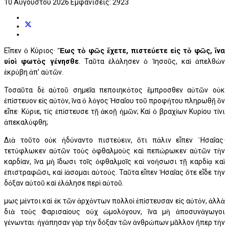
10 Αυγούστου 2026
Εμφανίσεις: 2923
Εἶπεν ὁ Κύριος·
Ἕως τὸ φῶς ἔχετε, πιστεύετε εἰς τὸ φῶς, ἵνα
υἱοὶ φωτὸς γένησθε
. Ταῦτα ἐλάλησεν ὁ Ἰησοῦς, καὶ ἀπελθὼν
ἐκρύβη ἀπ' αὐτῶν.
Τοσαῦτα δὲ αὐτοῦ σημεῖα πεποιηκότος ἔμπροσθεν αὐτῶν οὐκ
ἐπίστευον εἰς αὐτόν, ἵνα ὁ λόγος Ἡσαΐου τοῦ προφήτου πληρωθῇ ὃν
εἶπε· Κύριε, τίς ἐπίστευσε τῇ ἀκοῇ ἡμῶν; Καὶ ὁ βραχίων Κυρίου τίνι
ἀπεκαλύφθη;
Διὰ τοῦτο οὐκ ἠδύναντο πιστεύειν, ὅτι πάλιν εἶπεν ῾Ησαΐας·
τετύφλωκεν αὐτῶν τοὺς ὀφθαλμοὺς καὶ πεπώρωκεν αὐτῶν τὴν
καρδίαν, ἵνα μὴ ἴδωσι τοῖς ὀφθαλμοῖς καὶ νοήσωσι τῇ καρδίᾳ καὶ
ἐπιστραφῶσι, καὶ ἰάσομαι αὐτούς. Ταῦτα εἶπεν Ἡσαΐας ὅτε εἶδε τὴν
δόξαν αὐτοῦ καὶ ἐλάλησε περὶ αὐτοῦ.
Ὅμως μέντοι καὶ ἐκ τῶν ἀρχόντων πολλοὶ ἐπίστευσαν εἰς αὐτόν, ἀλλὰ
διὰ τοὺς Φαρισαίους οὐχ ὡμολόγουν, ἵνα μὴ ἀποσυνάγωγοι
γένωνται· ἠγάπησαν γὰρ τὴν δόξαν τῶν ἀνθρώπων μᾶλλον ἤπερ τὴν