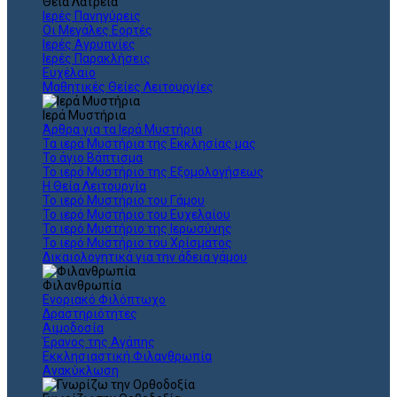
Θεια Λατρεία
Ιερές Πανηγύρεις
Οι Μεγάλες Εορτές
Ιερές Αγρυπνίες
Ιερές Παρακλήσεις
Ευχέλαιο
Μαθητικές Θείες Λειτουργίες
Ιερά Μυστήρια
Άρθρα για τα Ιερά Μυστήρια
Τα ιερά Μυστήρια της Εκκλησίας μας
Το άγιο Βάπτισμα
Το ιερό Μυστήριο της Εξομολογήσεως
Η Θεία Λειτουργία
Το ιερό Μυστήριο του Γάμου
Το ιερό Μυστήριο του Ευχελαίου
Το ιερό Μυστήριο της Ιερωσύνης
Το ιερό Μυστήριο του Χρίσματος
Δικαιολογητικά για την άδεια γάμου
Φιλανθρωπία
Ενοριακό Φιλόπτωχο
Δραστηριότητες
Αιμοδοσία
Έρανος της Αγάπης
Εκκλησιαστική Φιλανθρωπία
Ανακύκλωση