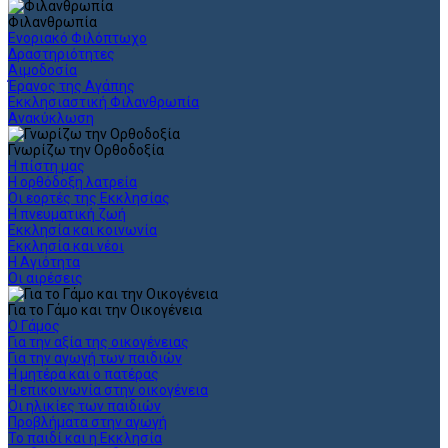
Φιλανθρωπία
Ενοριακό Φιλόπτωχο
Δραστηριότητες
Αιμοδοσία
Έρανος της Αγάπης
Εκκλησιαστική Φιλανθρωπία
Ανακύκλωση
Γνωρίζω την Ορθοδοξία
Η πίστη μας
Η ορθόδοξη λατρεία
Οι εορτές της Εκκλησίας
Η πνευματική ζωή
Εκκλησία και κοινωνία
Εκκλησία και νέοι
Η Αγιότητα
Οι αιρέσεις
Για το Γάμο και την Οικογένεια
Ο Γάμος
Για την αξία της οικογένειας
Για την αγωγή των παιδιών
Η μητέρα και ο πατέρας
Η επικοινωνία στην οικογένεια
Οι ηλικίες των παιδιών
Προβλήματα στην αγωγή
Το παιδί και η Εκκλησία