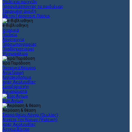
Παιδί και παιχνίδι
Προφυλάσσοντας τα παιδιά μας
Ταραγμένη άνοιξη
Με τον Γέροντα π. Παϊσιο
e-Βιβλιοθηκη
Ιστορικά
Παιδεία
Λογοτεχνία
Προσωπογραφίες
Προβληματισμοί
Ψυχωφέλιμα
Ιερά Παράδοση
Πατερικά Κείμενα
Αγία Γραφή
Κυριακοδρόμιο
Ιερές Ακολουθίες
Συναξαριστής
Αφιερώματα
Βίοι Αγίων
Ακρόαση & θέαση
Σπορά Θείου Λόγου (Ομιλίες)
Αινείτε Τον Κύριον (Ψαλτική)
Ιερές Ακολουθίες
Αρχεία Βίντεο