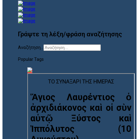
Γράψτε τη λέξη/φράση αναζήτησης
Αναζήτηση...
Popular Tags