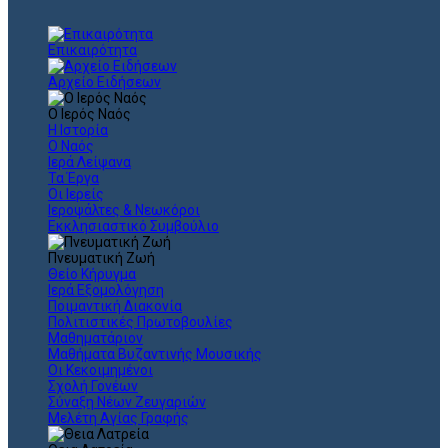
Επικαιρότητα
Αρχείο Ειδήσεων
Ο Ιερός Ναός
Η Ιστορία
Ο Ναός
Ιερά Λείψανα
Τα Έργα
Οι Ιερείς
Ιεροψάλτες & Νεωκόροι
Εκκλησιαστικό Συμβούλιο
Πνευματική Ζωή
Θείο Κήρυγμα
Ιερά Εξομολόγηση
Ποιμαντική Διακονία
Πολιτιστικές Πρωτοβουλίες
Μαθηματάριον
Μαθήματα Βυζαντινής Μουσικής
Οι Κεκοιμημένοι
Σχολή Γονέων
Σύναξη Νέων Ζευγαριών
Μελέτη Αγίας Γραφής