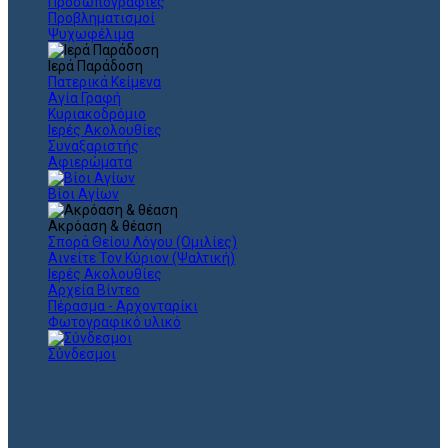
Προσωπογραφίες
Προβληματισμοί
Ψυχωφέλιμα
Ιερά Παράδοση
Πατερικά Κείμενα
Αγία Γραφή
Κυριακοδρόμιο
Ιερές Ακολουθίες
Συναξαριστής
Αφιερώματα
Βίοι Αγίων
Ακρόαση & θέαση
Σπορά Θείου Λόγου (Ομιλίες)
Αινείτε Τον Κύριον (Ψαλτική)
Ιερές Ακολουθίες
Αρχεία Βίντεο
Πέρασμα - Αρχονταρίκι
Φωτογραφικό υλικό
Σύνδεσμοι