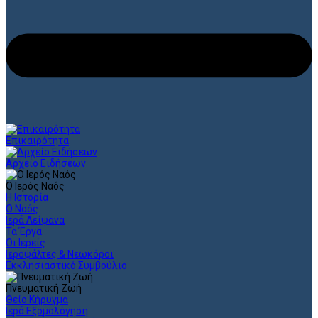
Επικαιρότητα
Αρχείο Ειδήσεων
Ο Ιερός Ναός
Η Ιστορία
Ο Ναός
Ιερά Λείψανα
Τα Έργα
Οι Ιερείς
Ιεροψάλτες & Νεωκόροι
Εκκλησιαστικό Συμβούλιο
Πνευματική Ζωή
Θείο Κήρυγμα
Ιερά Εξομολόγηση