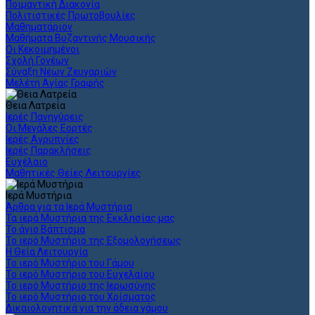
Ποιμαντική Διακονία
Πολιτιστικές Πρωτοβουλίες
Μαθηματάριον
Μαθήματα Βυζαντινής Μουσικής
Οι Κεκοιμημένοι
Σχολή Γονέων
Σύναξη Νέων Ζευγαριών
Μελέτη Αγίας Γραφής
Θεια Λατρεία
Ιερές Πανηγύρεις
Οι Μεγάλες Εορτές
Ιερές Αγρυπνίες
Ιερές Παρακλήσεις
Ευχέλαιο
Μαθητικές Θείες Λειτουργίες
Ιερά Μυστήρια
Άρθρα για τα Ιερά Μυστήρια
Τα ιερά Μυστήρια της Εκκλησίας μας
Το άγιο Βάπτισμα
Το ιερό Μυστήριο της Εξομολογήσεως
Η Θεία Λειτουργία
Το ιερό Μυστήριο του Γάμου
Το ιερό Μυστήριο του Ευχελαίου
Το ιερό Μυστήριο της Ιερωσύνης
Το ιερό Μυστήριο του Χρίσματος
Δικαιολογητικά για την άδεια γάμου