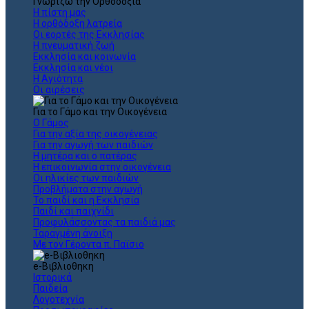
Γνωρίζω την Ορθοδοξία
Η πίστη μας
Η ορθόδοξη λατρεία
Οι εορτές της Εκκλησίας
Η πνευματική ζωή
Εκκλησία και κοινωνία
Εκκλησία και νέοι
Η Αγιότητα
Οι αιρέσεις
Για το Γάμο και την Οικογένεια
Ο Γάμος
Για την αξία της οικογένειας
Για την αγωγή των παιδιών
Η μητέρα και ο πατέρας
Η επικοινωνία στην οικογένεια
Οι ηλικίες των παιδιών
Προβλήματα στην αγωγή
Το παιδί και η Εκκλησία
Παιδί και παιχνίδι
Προφυλάσσοντας τα παιδιά μας
Ταραγμένη άνοιξη
Με τον Γέροντα π. Παϊσιο
e-Βιβλιοθηκη
Ιστορικά
Παιδεία
Λογοτεχνία