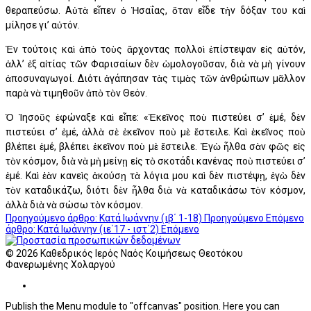
θεραπεύσω. Αὐτὰ εἶπεν ὁ Ἡσαΐας, ὅταν εἶδε τὴν δόξαν του καὶ
μίλησε γι’ αὐτόν.
Ἐν τούτοις καὶ ἀπὸ τοὺς ἄρχοντας πολλοὶ ἐπίστεψαν εἰς αὐτόν,
ἀλλ’ ἐξ αἰτίας τῶν Φαρισαίων δὲν ὡμολογοῦσαν, διὰ νὰ μὴ γίνουν
ἀποσυναγωγοί. Διότι ἀγάπησαν τὰς τιμὰς τῶν ἀνθρώπων μᾶλλον
παρὰ νὰ τιμηθοῦν ἀπὸ τὸν Θεόν.
Ὁ Ἰησοῦς ἐφώναξε καὶ εἶπε: «Ἐκεῖνος ποὺ πιστεύει σ’ ἐμέ, δὲν
πιστεύει σ’ ἐμέ, ἀλλὰ σὲ ἐκεῖνον ποὺ μὲ ἔστειλε. Καὶ ἐκεῖνος ποὺ
βλέπει ἐμέ, βλέπει ἐκεῖνον ποὺ μὲ ἔστειλε. Ἐγὼ ἦλθα σὰν φῶς εἰς
τὸν κόσμον, διὰ νὰ μὴ μείνῃ εἰς τὸ σκοτάδι κανένας ποὺ πιστεύει σ’
ἐμέ. Καὶ ἐὰν κανεὶς ἀκούσῃ τὰ λόγια μου καὶ δὲν πιστέψῃ, ἐγὼ δὲν
τὸν καταδικάζω, διότι δὲν ἦλθα διὰ νὰ καταδικάσω τὸν κόσμον,
ἀλλὰ διὰ νὰ σώσω τὸν κόσμον.
Προηγούμενο άρθρο: Κατά Ιωάννην (ιβ΄ 1-18)
Προηγούμενο
Επόμενο
άρθρο: Κατά Ιωάννην (ιε΄17 - ιστ΄2)
Επόμενο
© 2026 Καθεδρικός Ιερός Ναός Κοιμήσεως Θεοτόκου
Φανερωμένης Χολαργού
Publish the Menu module to "offcanvas" position. Here you can