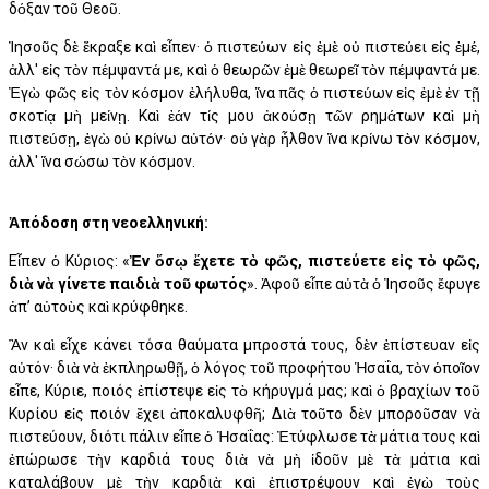
δόξαν τοῦ Θεοῦ.
Ἰησοῦς δὲ ἔκραξε καὶ εἶπεν· ὁ πιστεύων εἰς ἐμὲ οὐ πιστεύει εἰς ἐμέ,
ἀλλ' εἰς τὸν πέμψαντά με, καὶ ὁ θεωρῶν ἐμὲ θεωρεῖ τὸν πέμψαντά με.
Ἐγὼ φῶς εἰς τὸν κόσμον ἐλήλυθα, ἵνα πᾶς ὁ πιστεύων εἰς ἐμὲ ἐν τῇ
σκοτίᾳ μὴ μείνῃ. Καὶ ἐάν τίς μου ἀκούσῃ τῶν ρημάτων καὶ μὴ
πιστεύσῃ, ἐγὼ οὐ κρίνω αὐτόν· οὐ γὰρ ἦλθον ἵνα κρίνω τὸν κόσμον,
ἀλλ' ἵνα σώσω τὸν κόσμον.
Ἀπόδοση στη νεοελληνική:
Εἶπεν ὁ Κύριος: «
Ἐν ὅσῳ ἔχετε τὸ φῶς, πιστεύετε εἰς τὸ φῶς,
διὰ νὰ γίνετε παιδιὰ τοῦ φωτός
». Ἀφοῦ εἶπε αὐτὰ ὁ Ἰησοῦς ἔφυγε
ἀπ’ αὐτοὺς καὶ κρύφθηκε.
Ἂν καὶ εἶχε κάνει τόσα θαύματα μπροστά τους, δὲν ἐπίστευαν εἰς
αὐτόν· διὰ νὰ ἐκπληρωθῇ, ὁ λόγος τοῦ προφήτου Ἡσαΐα, τὸν ὁποῖον
εἶπε, Κύριε, ποιός ἐπίστεψε εἰς τὸ κήρυγμά μας; καὶ ὁ βραχίων τοῦ
Κυρίου εἰς ποιόν ἔχει ἀποκαλυφθῆ; Διὰ τοῦτο δὲν μποροῦσαν νὰ
πιστεύουν, διότι πάλιν εἶπε ὁ Ἡσαΐας: Ἐτύφλωσε τὰ μάτια τους καὶ
ἐπώρωσε τὴν καρδιά τους διὰ νὰ μὴ ἰδοῦν μὲ τὰ μάτια καὶ
καταλάβουν μὲ τὴν καρδιὰ καὶ ἐπιστρέψουν καὶ ἐγὼ τοὺς