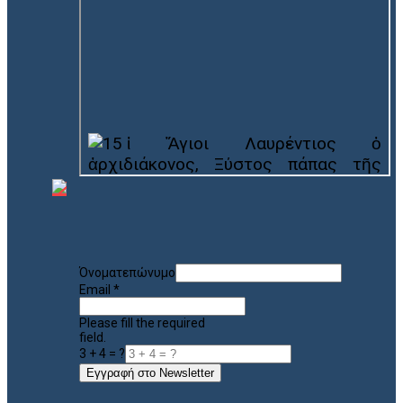
Όνοματεπώνυμο
Email
*
Please fill the required
field.
3 + 4 = ?
Εγγραφή στο Newsletter