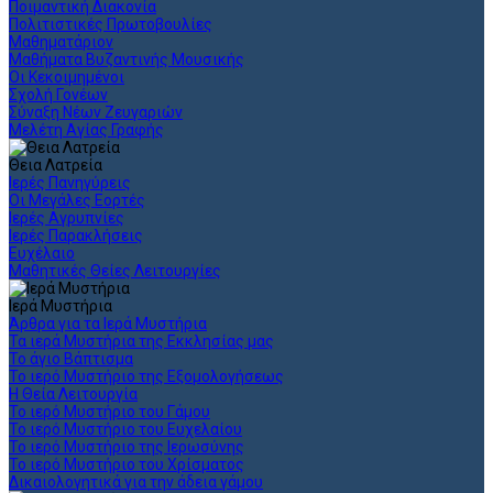
Ποιμαντική Διακονία
Πολιτιστικές Πρωτοβουλίες
Μαθηματάριον
Μαθήματα Βυζαντινής Μουσικής
Οι Κεκοιμημένοι
Σχολή Γονέων
Σύναξη Νέων Ζευγαριών
Μελέτη Αγίας Γραφής
Θεια Λατρεία
Ιερές Πανηγύρεις
Οι Μεγάλες Εορτές
Ιερές Αγρυπνίες
Ιερές Παρακλήσεις
Ευχέλαιο
Μαθητικές Θείες Λειτουργίες
Ιερά Μυστήρια
Άρθρα για τα Ιερά Μυστήρια
Τα ιερά Μυστήρια της Εκκλησίας μας
Το άγιο Βάπτισμα
Το ιερό Μυστήριο της Εξομολογήσεως
Η Θεία Λειτουργία
Το ιερό Μυστήριο του Γάμου
Το ιερό Μυστήριο του Ευχελαίου
Το ιερό Μυστήριο της Ιερωσύνης
Το ιερό Μυστήριο του Χρίσματος
Δικαιολογητικά για την άδεια γάμου