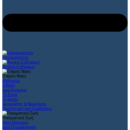
Επικαιρότητα
Αρχείο Ειδήσεων
Ο Ιερός Ναός
Η Ιστορία
Ο Ναός
Ιερά Λείψανα
Τα Έργα
Οι Ιερείς
Ιεροψάλτες & Νεωκόροι
Εκκλησιαστικό Συμβούλιο
Πνευματική Ζωή
Θείο Κήρυγμα
Ιερά Εξομολόγηση