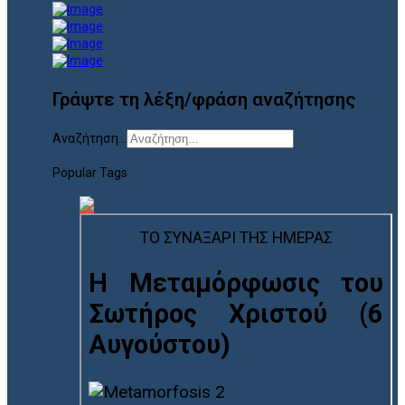
Γράψτε τη λέξη/φράση αναζήτησης
Αναζήτηση...
Popular Tags