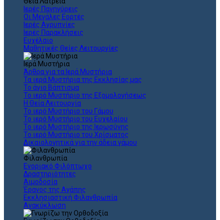
Θεια Λατρεία
Ιερές Πανηγύρεις
Οι Μεγάλες Εορτές
Ιερές Αγρυπνίες
Ιερές Παρακλήσεις
Ευχέλαιο
Μαθητικές Θείες Λειτουργίες
Ιερά Μυστήρια
Άρθρα για τα Ιερά Μυστήρια
Τα ιερά Μυστήρια της Εκκλησίας μας
Το άγιο Βάπτισμα
Το ιερό Μυστήριο της Εξομολογήσεως
Η Θεία Λειτουργία
Το ιερό Μυστήριο του Γάμου
Το ιερό Μυστήριο του Ευχελαίου
Το ιερό Μυστήριο της Ιερωσύνης
Το ιερό Μυστήριο του Χρίσματος
Δικαιολογητικά για την άδεια γάμου
Φιλανθρωπία
Ενοριακό Φιλόπτωχο
Δραστηριότητες
Αιμοδοσία
Έρανος της Αγάπης
Εκκλησιαστική Φιλανθρωπία
Ανακύκλωση