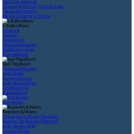
Παιδί και παιχνίδι
Προφυλάσσοντας τα παιδιά μας
Ταραγμένη άνοιξη
Με τον Γέροντα π. Παϊσιο
e-Βιβλιοθηκη
Ιστορικά
Παιδεία
Λογοτεχνία
Προσωπογραφίες
Προβληματισμοί
Ψυχωφέλιμα
Ιερά Παράδοση
Πατερικά Κείμενα
Αγία Γραφή
Κυριακοδρόμιο
Ιερές Ακολουθίες
Συναξαριστής
Αφιερώματα
Βίοι Αγίων
Ακρόαση & θέαση
Σπορά Θείου Λόγου (Ομιλίες)
Αινείτε Τον Κύριον (Ψαλτική)
Ιερές Ακολουθίες
Αρχεία Βίντεο