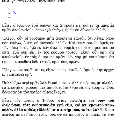
06 Αυγούστου 2026
Εμφανίσεις: 3285
Εἶπεν ὁ Κύριος· ἐγὼ ὑπάγω καὶ ζητήσετέ με, καὶ ἐν τῇ ἁμαρτίᾳ
ὑμῶν ἀποθανεῖσθε· ὅπου ἐγὼ ὑπάγω, ὑμεῖς οὐ δύνασθε ἐλθεῖν.
Ἔλεγον οὖν οἱ Ἰουδαῖοι· μήτι ἀποκτενεῖ ἑαυτόν, ὅτι λέγει, ὅπου
ἐγὼ ὑπάγω, ὑμεῖς οὐ δύνασθε ἐλθεῖν; Καὶ εἶπεν αὐτοῖς· ὑμεῖς ἐκ
τῶν κάτω ἐστέ, ἐγὼ ἐκ τῶν ἄνω εἰμί·ὑμεῖς ἐκ τοῦ κόσμου τούτου
ἐστέ, ἐγὼ οὐκ εἰμὶ ἐκ τοῦ κόσμου τούτου. Εἶπον οὖν ὑμῖν ὅτι
ἀποθανεῖσθε ἐν ταῖς ἁμαρτίαις ὑμῶν· ἐὰν γὰρ μὴ πιστεύσητε ὅτι
ἐγώ εἰμι, ἀποθανεῖσθε ἐν ταῖς ἁμαρτίαις ὑμῶν.
Ἔλεγον οὖν αὐτῷ· σὺ τίς εἶ; καὶ εἶπεν αὐτοῖς ὁ Ἰησοῦς· τὴν ἀρχὴν
ὅ,τι καὶ λαλῶ ὑμῖν.
Πολλὰ ἔχω περὶ ὑμῶν λαλεῖν καὶ κρίνειν· ἀλλ' ὁ πέμψας με ἀληθής
ἐστι, κἀγὼ ἃ ἤκουσα παρ' αὐτοῦ, ταῦτα λέγω εἰς τὸν κόσμον. Οὐκ
ἔγνωσαν ὅτι τὸν πατέρα αὐτοῖς ἔλεγεν.
Εἶπεν οὖν αὐτοῖς ὁ Ἰησοῦς·
ὅταν ὑψώσητε τὸν υἱὸν τοῦ
ἀνθρώπου, τότε γνώσεσθε ὅτι ἐγώ εἰμι, καὶ ἀπ' ἐμαυτοῦ ποιῶ
οὐδέν, ἀλλὰ καθὼς ἐδίδαξέ με ὁ πατήρ μου, ταῦτα λαλῶ.
Καὶ ὁ
πέμψας με μετ' ἐμοῦ ἐστιν· οὐκ ἀφῆκέ με μόνον ὁ πατήρ, ὅτι ἐγὼ