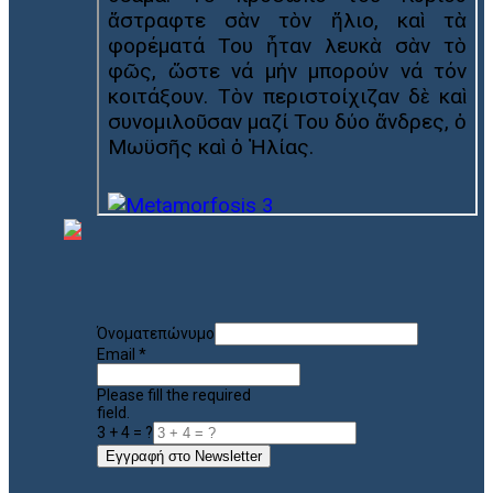
Όνοματεπώνυμο
Email
*
Please fill the required
field.
3 + 4 = ?
Εγγραφή στο Newsletter