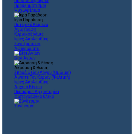
Προσωπογραφίες
Προβληματισμοί
Ψυχωφέλιμα
Ιερά Παράδοση
Πατερικά Κείμενα
Αγία Γραφή
Κυριακοδρόμιο
Ιερές Ακολουθίες
Συναξαριστής
Αφιερώματα
Βίοι Αγίων
Ακρόαση & θέαση
Σπορά Θείου Λόγου (Ομιλίες)
Αινείτε Τον Κύριον (Ψαλτική)
Ιερές Ακολουθίες
Αρχεία Βίντεο
Πέρασμα - Αρχονταρίκι
Φωτογραφικό υλικό
Σύνδεσμοι