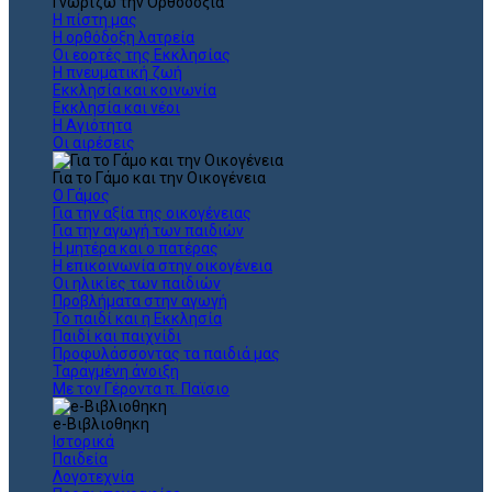
Γνωρίζω την Ορθοδοξία
Η πίστη μας
Η ορθόδοξη λατρεία
Οι εορτές της Εκκλησίας
Η πνευματική ζωή
Εκκλησία και κοινωνία
Εκκλησία και νέοι
Η Αγιότητα
Οι αιρέσεις
Για το Γάμο και την Οικογένεια
Ο Γάμος
Για την αξία της οικογένειας
Για την αγωγή των παιδιών
Η μητέρα και ο πατέρας
Η επικοινωνία στην οικογένεια
Οι ηλικίες των παιδιών
Προβλήματα στην αγωγή
Το παιδί και η Εκκλησία
Παιδί και παιχνίδι
Προφυλάσσοντας τα παιδιά μας
Ταραγμένη άνοιξη
Με τον Γέροντα π. Παϊσιο
e-Βιβλιοθηκη
Ιστορικά
Παιδεία
Λογοτεχνία