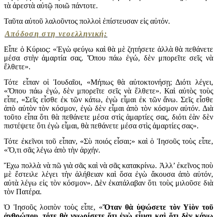
τὰ ἀρεστὰ αὐτῷ ποιῶ πάντοτε.
Ταῦτα αὐτοῦ λαλοῦντος πολλοὶ ἐπίστευσαν εἰς αὐτόν.
Απόδοση στη νεοελληνική:
Εἶπε ὁ Κύριος: «Ἐγὼ φεύγω καὶ θὰ μὲ ζητήσετε ἀλλὰ θὰ πεθάνετε
μέσα στὴν ἁμαρτία σας. Ὅπου πάω ἐγώ, δὲν μπορεῖτε σεῖς νὰ
ἔλθετε».
Τότε εἶπαν οἱ Ἰουδαῖοι, «Μήπως θὰ αὐτοκτονήσῃ; Διότι λέγει,
«Ὅπου πάω ἐγώ, δὲν μπορεῖτε σεῖς νὰ ἔλθετε». Καὶ αὐτὸς τοὺς
εἶπε, «Σεῖς εἶσθε ἐκ τῶν κάτω, ἐγὼ εἶμαι ἐκ τῶν ἄνω. Σεῖς εἶσθε
ἀπὸ αὐτὸν τὸν κόσμον, ἐγὼ δὲν εἶμαι ἀπὸ τὸν κόσμον αὐτόν. Διὰ
τοῦτο εἶπα ὅτι θὰ πεθάνετε μέσα στὶς ἁμαρτίες σας, διότι ἐὰν δὲν
πιστέψετε ὅτι ἐγὼ εἶμαι, θὰ πεθάνετε μέσα στὶς ἁμαρτίες σας».
Τότε ἐκεῖνοι τοῦ εἶπαν, «Σὺ ποιός εἶσαι;» καὶ ὁ Ἰησοῦς τοὺς εἶπε,
«Ὅ,τι σᾶς λέγω ἀπὸ τὴν ἀρχήν.
Ἔχω πολλὰ νὰ πῶ γιὰ σᾶς καὶ νὰ σᾶς κατακρίνω. Ἀλλ’ ἐκεῖνος ποὺ
μὲ ἔστειλε λέγει τὴν ἀλήθειαν καὶ ὅσα ἐγὼ ἄκουσα ἀπὸ αὐτόν,
αὐτὰ λέγω εἰς τὸν κόσμον». Δὲν ἐκατάλαβαν ὅτι τοὺς μιλοῦσε διὰ
τὸν Πατέρα.
Ὁ Ἰησοῦς λοιπὸν τοὺς εἶπε, «
Ὅταν θὰ ὑψώσετε τὸν Υἱὸν τοῦ
ἀνθρώπου, τότε θὰ γνωρίσετε ὅτι ἐγὼ εἶμαι καὶ ὅτι δὲν κάνω