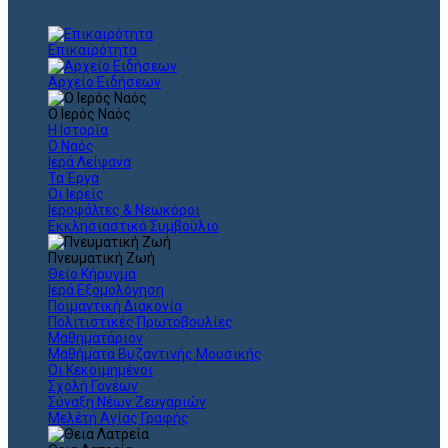
Επικαιρότητα
Αρχείο Ειδήσεων
Ο Ιερός Ναός
Η Ιστορία
Ο Ναός
Ιερά Λείψανα
Τα Έργα
Οι Ιερείς
Ιεροψάλτες & Νεωκόροι
Εκκλησιαστικό Συμβούλιο
Πνευματική Ζωή
Θείο Κήρυγμα
Ιερά Εξομολόγηση
Ποιμαντική Διακονία
Πολιτιστικές Πρωτοβουλίες
Μαθηματάριον
Μαθήματα Βυζαντινής Μουσικής
Οι Κεκοιμημένοι
Σχολή Γονέων
Σύναξη Νέων Ζευγαριών
Μελέτη Αγίας Γραφής