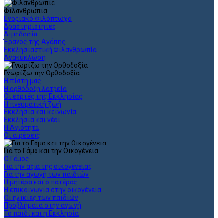
Φιλανθρωπία
Ενοριακό Φιλόπτωχο
Δραστηριότητες
Αιμοδοσία
Έρανος της Αγάπης
Εκκλησιαστική Φιλανθρωπία
Ανακύκλωση
Γνωρίζω την Ορθοδοξία
Η πίστη μας
Η ορθόδοξη λατρεία
Οι εορτές της Εκκλησίας
Η πνευματική ζωή
Εκκλησία και κοινωνία
Εκκλησία και νέοι
Η Αγιότητα
Οι αιρέσεις
Για το Γάμο και την Οικογένεια
Ο Γάμος
Για την αξία της οικογένειας
Για την αγωγή των παιδιών
Η μητέρα και ο πατέρας
Η επικοινωνία στην οικογένεια
Οι ηλικίες των παιδιών
Προβλήματα στην αγωγή
Το παιδί και η Εκκλησία