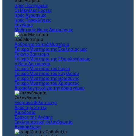
Θεια Λατρεία
Ιερές Πανηγύρεις
Οι Μεγάλες Εορτές
Ιερές Αγρυπνίες
Ιερές Παρακλήσεις
Ευχέλαιο
Μαθητικές Θείες Λειτουργίες
Ιερά Μυστήρια
Άρθρα για τα Ιερά Μυστήρια
Τα ιερά Μυστήρια της Εκκλησίας μας
Το άγιο Βάπτισμα
Το ιερό Μυστήριο της Εξομολογήσεως
Η Θεία Λειτουργία
Το ιερό Μυστήριο του Γάμου
Το ιερό Μυστήριο του Ευχελαίου
Το ιερό Μυστήριο της Ιερωσύνης
Το ιερό Μυστήριο του Χρίσματος
Δικαιολογητικά για την άδεια γάμου
Φιλανθρωπία
Ενοριακό Φιλόπτωχο
Δραστηριότητες
Αιμοδοσία
Έρανος της Αγάπης
Εκκλησιαστική Φιλανθρωπία
Ανακύκλωση