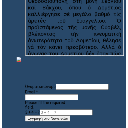
Όνοματεπώνυμο
Email
*
Please fill the required
field.
3 + 4 = ?
Εγγραφή στο Newsletter