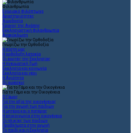
Φιλανθρωπία
Ενοριακό Φιλόπτωχο
Δραστηριότητες
Αιμοδοσία
Έρανος της Αγάπης
Εκκλησιαστική Φιλανθρωπία
Ανακύκλωση
Γνωρίζω την Ορθοδοξία
Η πίστη μας
Η ορθόδοξη λατρεία
Οι εορτές της Εκκλησίας
Η πνευματική ζωή
Εκκλησία και κοινωνία
Εκκλησία και νέοι
Η Αγιότητα
Οι αιρέσεις
Για το Γάμο και την Οικογένεια
Ο Γάμος
Για την αξία της οικογένειας
Για την αγωγή των παιδιών
Η μητέρα και ο πατέρας
Η επικοινωνία στην οικογένεια
Οι ηλικίες των παιδιών
Προβλήματα στην αγωγή
Το παιδί και η Εκκλησία