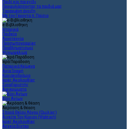
Παιδί και παιχνίδι
Προφυλάσσοντας τα παιδιά μας
Ταραγμένη άνοιξη
Με τον Γέροντα π. Παϊσιο
e-Βιβλιοθηκη
Ιστορικά
Παιδεία
Λογοτεχνία
Προσωπογραφίες
Προβληματισμοί
Ψυχωφέλιμα
Ιερά Παράδοση
Πατερικά Κείμενα
Αγία Γραφή
Κυριακοδρόμιο
Ιερές Ακολουθίες
Συναξαριστής
Αφιερώματα
Βίοι Αγίων
Ακρόαση & θέαση
Σπορά Θείου Λόγου (Ομιλίες)
Αινείτε Τον Κύριον (Ψαλτική)
Ιερές Ακολουθίες
Αρχεία Βίντεο