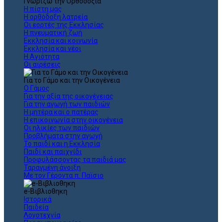
Γνωρίζω την Ορθοδοξία
Η πίστη μας
Η ορθόδοξη λατρεία
Οι εορτές της Εκκλησίας
Η πνευματική ζωή
Εκκλησία και κοινωνία
Εκκλησία και νέοι
Η Αγιότητα
Οι αιρέσεις
Για το Γάμο και την Οικογένεια
Ο Γάμος
Για την αξία της οικογένειας
Για την αγωγή των παιδιών
Η μητέρα και ο πατέρας
Η επικοινωνία στην οικογένεια
Οι ηλικίες των παιδιών
Προβλήματα στην αγωγή
Το παιδί και η Εκκλησία
Παιδί και παιχνίδι
Προφυλάσσοντας τα παιδιά μας
Ταραγμένη άνοιξη
Με τον Γέροντα π. Παϊσιο
e-Βιβλιοθηκη
Ιστορικά
Παιδεία
Λογοτεχνία