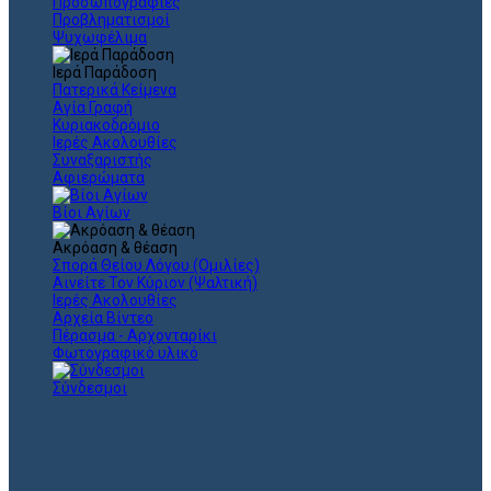
Προσωπογραφίες
Προβληματισμοί
Ψυχωφέλιμα
Ιερά Παράδοση
Πατερικά Κείμενα
Αγία Γραφή
Κυριακοδρόμιο
Ιερές Ακολουθίες
Συναξαριστής
Αφιερώματα
Βίοι Αγίων
Ακρόαση & θέαση
Σπορά Θείου Λόγου (Ομιλίες)
Αινείτε Τον Κύριον (Ψαλτική)
Ιερές Ακολουθίες
Αρχεία Βίντεο
Πέρασμα - Αρχονταρίκι
Φωτογραφικό υλικό
Σύνδεσμοι