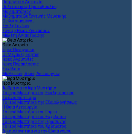
Ποιμαντική Διακονία
Πολιτιστικές Πρωτοβουλίες
Μαθηματάριον
Μαθήματα Βυζαντινής Μουσικής
Οι Κεκοιμημένοι
Σχολή Γονέων
Σύναξη Νέων Ζευγαριών
Μελέτη Αγίας Γραφής
Θεια Λατρεία
Ιερές Πανηγύρεις
Οι Μεγάλες Εορτές
Ιερές Αγρυπνίες
Ιερές Παρακλήσεις
Ευχέλαιο
Μαθητικές Θείες Λειτουργίες
Ιερά Μυστήρια
Άρθρα για τα Ιερά Μυστήρια
Τα ιερά Μυστήρια της Εκκλησίας μας
Το άγιο Βάπτισμα
Το ιερό Μυστήριο της Εξομολογήσεως
Η Θεία Λειτουργία
Το ιερό Μυστήριο του Γάμου
Το ιερό Μυστήριο του Ευχελαίου
Το ιερό Μυστήριο της Ιερωσύνης
Το ιερό Μυστήριο του Χρίσματος
Δικαιολογητικά για την άδεια γάμου