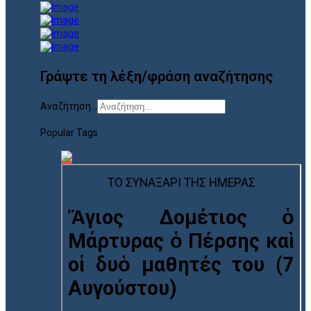
Γράψτε τη λέξη/φράση αναζήτησης
Αναζήτηση...
Popular Tags