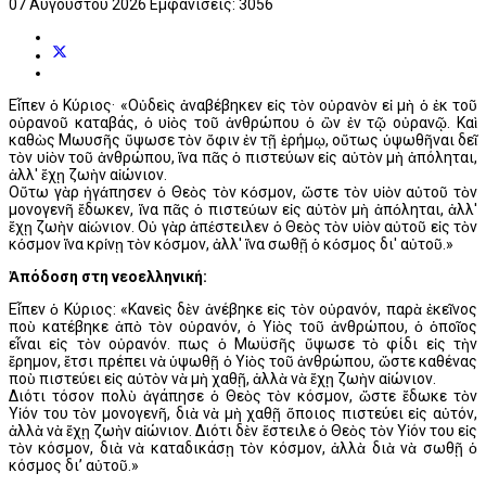
07 Αυγούστου 2026
Εμφανίσεις: 3056
Εἶπεν ὁ Κύριος· «Οὐδεὶς ἀναβέβηκεν εἰς τὸν οὐρανὸν εἰ μὴ ὁ ἐκ τοῦ
οὐρανοῦ καταβάς, ὁ υἱὸς τοῦ ἀνθρώπου ὁ ὢν ἐν τῷ οὐρανῷ. Καὶ
καθὼς Μωυσῆς ὕψωσε τὸν ὄφιν ἐν τῇ ἐρήμῳ, οὕτως ὑψωθῆναι δεῖ
τὸν υἱὸν τοῦ ἀνθρώπου, ἵνα πᾶς ὁ πιστεύων εἰς αὐτὸν μὴ ἀπόληται,
ἀλλ' ἔχῃ ζωὴν αἰώνιον.
Οὕτω γὰρ ἠγάπησεν ὁ Θεὸς τὸν κόσμον, ὥστε τὸν υἱὸν αὐτοῦ τὸν
μονογενῆ ἔδωκεν, ἵνα πᾶς ὁ πιστεύων εἰς αὐτὸν μὴ ἀπόληται, ἀλλ'
ἔχῃ ζωὴν αἰώνιον. Οὐ γὰρ ἀπέστειλεν ὁ Θεὸς τὸν υἱὸν αὐτοῦ εἰς τὸν
κόσμον ἵνα κρίνῃ τὸν κόσμον, ἀλλ' ἵνα σωθῇ ὁ κόσμος δι' αὐτοῦ.»
Ἀπόδοση στη νεοελληνική:
Εἶπεν ὁ Κύριος: «Κανεὶς δὲν ἀνέβηκε εἰς τὸν οὐρανόν, παρὰ ἐκεῖνος
ποὺ κατέβηκε ἀπὸ τὸν οὐρανόν, ὁ Υἱὸς τοῦ ἀνθρώπου, ὁ ὁποῖος
εἶναι εἰς τὸν οὐρανόν. Ὅπως ὁ Μωϋσῆς ὕψωσε τὸ φίδι εἰς τὴν
ἔρημον, ἔτσι πρέπει νὰ ὑψωθῇ ὁ Υἱὸς τοῦ ἀνθρώπου, ὥστε καθένας
ποὺ πιστεύει εἰς αὐτὸν νὰ μὴ χαθῇ, ἀλλὰ νὰ ἔχῃ ζωὴν αἰώνιον.
Διότι τόσον πολὺ ἀγάπησε ὁ Θεὸς τὸν κόσμον, ὥστε ἔδωκε τὸν
Υἱόν του τὸν μονογενῆ, διὰ νὰ μὴ χαθῇ ὅποιος πιστεύει εἰς αὐτόν,
ἀλλὰ νὰ ἔχῃ ζωὴν αἰώνιον. Διότι δὲν ἔστειλε ὁ Θεὸς τὸν Υἱόν του εἰς
τὸν κόσμον, διὰ νὰ καταδικάσῃ τὸν κόσμον, ἀλλὰ διὰ νὰ σωθῇ ὁ
κόσμος δι’ αὐτοῦ.»