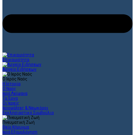
Επικαιρότητα
Αρχείο Ειδήσεων
Ο Ιερός Ναός
Η Ιστορία
Ο Ναός
Ιερά Λείψανα
Τα Έργα
Οι Ιερείς
Ιεροψάλτες & Νεωκόροι
Εκκλησιαστικό Συμβούλιο
Πνευματική Ζωή
Θείο Κήρυγμα
Ιερά Εξομολόγηση