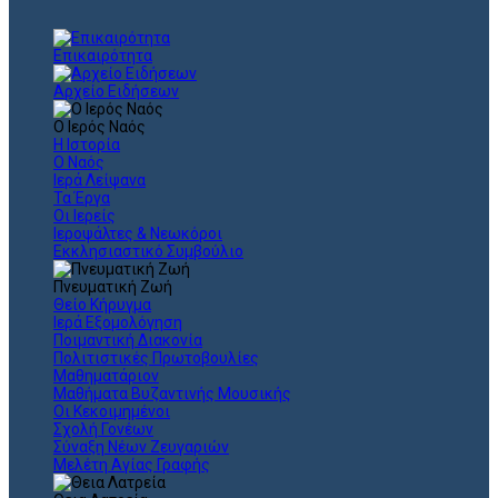
Επικαιρότητα
Αρχείο Ειδήσεων
Ο Ιερός Ναός
Η Ιστορία
Ο Ναός
Ιερά Λείψανα
Τα Έργα
Οι Ιερείς
Ιεροψάλτες & Νεωκόροι
Εκκλησιαστικό Συμβούλιο
Πνευματική Ζωή
Θείο Κήρυγμα
Ιερά Εξομολόγηση
Ποιμαντική Διακονία
Πολιτιστικές Πρωτοβουλίες
Μαθηματάριον
Μαθήματα Βυζαντινής Μουσικής
Οι Κεκοιμημένοι
Σχολή Γονέων
Σύναξη Νέων Ζευγαριών
Μελέτη Αγίας Γραφής