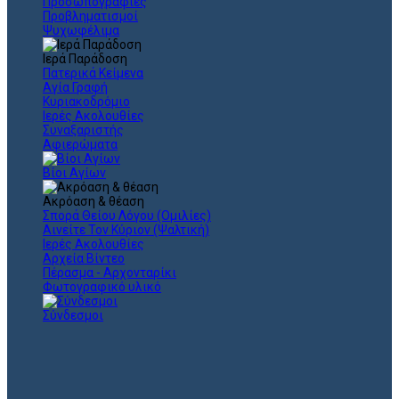
Προσωπογραφίες
Προβληματισμοί
Ψυχωφέλιμα
Ιερά Παράδοση
Πατερικά Κείμενα
Αγία Γραφή
Κυριακοδρόμιο
Ιερές Ακολουθίες
Συναξαριστής
Αφιερώματα
Βίοι Αγίων
Ακρόαση & θέαση
Σπορά Θείου Λόγου (Ομιλίες)
Αινείτε Τον Κύριον (Ψαλτική)
Ιερές Ακολουθίες
Αρχεία Βίντεο
Πέρασμα - Αρχονταρίκι
Φωτογραφικό υλικό
Σύνδεσμοι