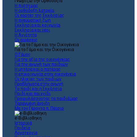
Γνωρίζω την Ορθοδοξία
Η πίστη μας
Η ορθόδοξη λατρεία
Οι εορτές της Εκκλησίας
Η πνευματική ζωή
Εκκλησία και κοινωνία
Εκκλησία και νέοι
Η Αγιότητα
Οι αιρέσεις
Για το Γάμο και την Οικογένεια
Ο Γάμος
Για την αξία της οικογένειας
Για την αγωγή των παιδιών
Η μητέρα και ο πατέρας
Η επικοινωνία στην οικογένεια
Οι ηλικίες των παιδιών
Προβλήματα στην αγωγή
Το παιδί και η Εκκλησία
Παιδί και παιχνίδι
Προφυλάσσοντας τα παιδιά μας
Ταραγμένη άνοιξη
Με τον Γέροντα π. Παϊσιο
e-Βιβλιοθηκη
Ιστορικά
Παιδεία
Λογοτεχνία