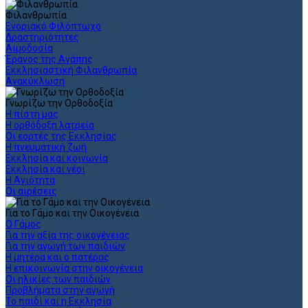
Φιλανθρωπία
Ενοριακό Φιλόπτωχο
Δραστηριότητες
Αιμοδοσία
Έρανος της Αγάπης
Εκκλησιαστική Φιλανθρωπία
Ανακύκλωση
Γνωρίζω την Ορθοδοξία
Η πίστη μας
Η ορθόδοξη λατρεία
Οι εορτές της Εκκλησίας
Η πνευματική ζωή
Εκκλησία και κοινωνία
Εκκλησία και νέοι
Η Αγιότητα
Οι αιρέσεις
Για το Γάμο και την Οικογένεια
Ο Γάμος
Για την αξία της οικογένειας
Για την αγωγή των παιδιών
Η μητέρα και ο πατέρας
Η επικοινωνία στην οικογένεια
Οι ηλικίες των παιδιών
Προβλήματα στην αγωγή
Το παιδί και η Εκκλησία