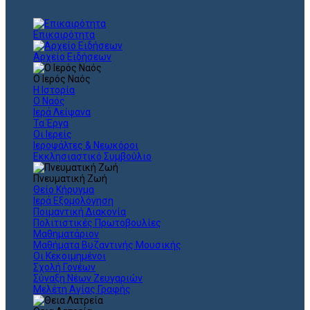
Επικαιρότητα
Αρχείο Ειδήσεων
Ο Ιερός Ναός
Η Ιστορία
Ο Ναός
Ιερά Λείψανα
Τα Έργα
Οι Ιερείς
Ιεροψάλτες & Νεωκόροι
Εκκλησιαστικό Συμβούλιο
Πνευματική Ζωή
Θείο Κήρυγμα
Ιερά Εξομολόγηση
Ποιμαντική Διακονία
Πολιτιστικές Πρωτοβουλίες
Μαθηματάριον
Μαθήματα Βυζαντινής Μουσικής
Οι Κεκοιμημένοι
Σχολή Γονέων
Σύναξη Νέων Ζευγαριών
Μελέτη Αγίας Γραφής