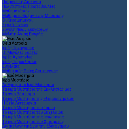
Ποιμαντική Διακονία
Πολιτιστικές Πρωτοβουλίες
Μαθηματάριον
Μαθήματα Βυζαντινής Μουσικής
Οι Κεκοιμημένοι
Σχολή Γονέων
Σύναξη Νέων Ζευγαριών
Μελέτη Αγίας Γραφής
Θεια Λατρεία
Ιερές Πανηγύρεις
Οι Μεγάλες Εορτές
Ιερές Αγρυπνίες
Ιερές Παρακλήσεις
Ευχέλαιο
Μαθητικές Θείες Λειτουργίες
Ιερά Μυστήρια
Άρθρα για τα Ιερά Μυστήρια
Τα ιερά Μυστήρια της Εκκλησίας μας
Το άγιο Βάπτισμα
Το ιερό Μυστήριο της Εξομολογήσεως
Η Θεία Λειτουργία
Το ιερό Μυστήριο του Γάμου
Το ιερό Μυστήριο του Ευχελαίου
Το ιερό Μυστήριο της Ιερωσύνης
Το ιερό Μυστήριο του Χρίσματος
Δικαιολογητικά για την άδεια γάμου