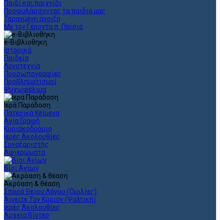
Παιδί και παιχνίδι
Προφυλάσσοντας τα παιδιά μας
Ταραγμένη άνοιξη
Με τον Γέροντα π. Παϊσιο
e-Βιβλιοθηκη
Ιστορικά
Παιδεία
Λογοτεχνία
Προσωπογραφίες
Προβληματισμοί
Ψυχωφέλιμα
Ιερά Παράδοση
Πατερικά Κείμενα
Αγία Γραφή
Κυριακοδρόμιο
Ιερές Ακολουθίες
Συναξαριστής
Αφιερώματα
Βίοι Αγίων
Ακρόαση & θέαση
Σπορά Θείου Λόγου (Ομιλίες)
Αινείτε Τον Κύριον (Ψαλτική)
Ιερές Ακολουθίες
Αρχεία Βίντεο