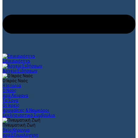
Επικαιρότητα
Αρχείο Ειδήσεων
Ο Ιερός Ναός
Η Ιστορία
Ο Ναός
Ιερά Λείψανα
Τα Έργα
Οι Ιερείς
Ιεροψάλτες & Νεωκόροι
Εκκλησιαστικό Συμβούλιο
Πνευματική Ζωή
Θείο Κήρυγμα
Ιερά Εξομολόγηση