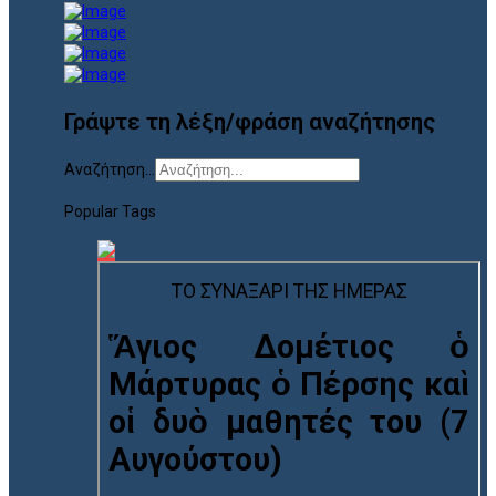
Γράψτε τη λέξη/φράση αναζήτησης
Αναζήτηση...
Popular Tags