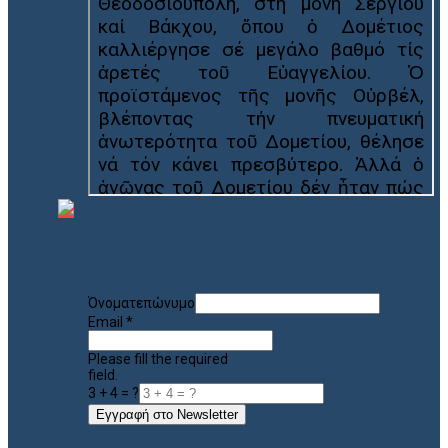
Όνοματεπώνυμο
Email
*
Please fill the required
field.
3 + 4 = ?
Εγγραφή στο Newsletter