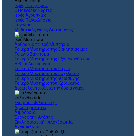
Θεια Λατρεία
Ιερές Πανηγύρεις
Οι Μεγάλες Εορτές
Ιερές Αγρυπνίες
Ιερές Παρακλήσεις
Ευχέλαιο
Μαθητικές Θείες Λειτουργίες
Ιερά Μυστήρια
Άρθρα για τα Ιερά Μυστήρια
Τα ιερά Μυστήρια της Εκκλησίας μας
Το άγιο Βάπτισμα
Το ιερό Μυστήριο της Εξομολογήσεως
Η Θεία Λειτουργία
Το ιερό Μυστήριο του Γάμου
Το ιερό Μυστήριο του Ευχελαίου
Το ιερό Μυστήριο της Ιερωσύνης
Το ιερό Μυστήριο του Χρίσματος
Δικαιολογητικά για την άδεια γάμου
Φιλανθρωπία
Ενοριακό Φιλόπτωχο
Δραστηριότητες
Αιμοδοσία
Έρανος της Αγάπης
Εκκλησιαστική Φιλανθρωπία
Ανακύκλωση