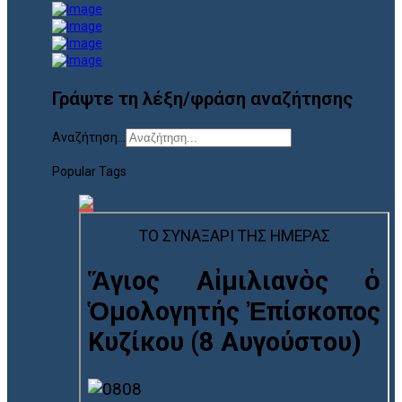
Γράψτε τη λέξη/φράση αναζήτησης
Αναζήτηση...
Popular Tags