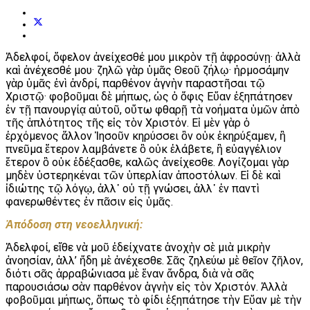
Ἀδελφοί, ὄφελον ἀνείχεσθέ μου μικρὸν τῇ ἀφροσύνῃ· ἀλλὰ
καὶ ἀνέχεσθέ μου· ζηλῶ γὰρ ὑμᾶς Θεοῦ ζήλῳ· ἡρμοσάμην
γὰρ ὑμᾶς ἑνὶ ἀνδρί, παρθένον ἁγνὴν παραστῆσαι τῷ
Χριστῷ· φοβοῦμαι δὲ μήπως, ὡς ὁ ὄφις Εὔαν ἐξηπάτησεν
ἐν τῇ πανουργίᾳ αὐτοῦ, οὕτω φθαρῇ τὰ νοήματα ὑμῶν ἀπὸ
τῆς ἁπλότητος τῆς εἰς τὸν Χριστόν. Εἰ μὲν γὰρ ὁ
ἐρχόμενος ἄλλον Ἰησοῦν κηρύσσει ὃν οὐκ ἐκηρύξαμεν, ἢ
πνεῦμα ἕτερον λαμβάνετε ὃ οὐκ ἐλάβετε, ἢ εὐαγγέλιον
ἕτερον ὃ οὐκ ἐδέξασθε, καλῶς ἀνείχεσθε. Λογίζομαι γὰρ
μηδὲν ὑστερηκέναι τῶν ὑπερλίαν ἀποστόλων. Εἰ δὲ καὶ
ἰδιώτης τῷ λόγῳ, ἀλλ᾿ οὐ τῇ γνώσει, ἀλλ᾿ ἐν παντὶ
φανερωθέντες ἐν πᾶσιν εἰς ὑμᾶς.
Ἀπόδοση στη νεοελληνική:
Ἀδελφοί, εἴθε νὰ μοῦ ἐδείχνατε ἀνοχὴν σὲ μιὰ μικρὴν
ἀνοησίαν, ἀλλ’ ἤδη μὲ ἀνέχεσθε. Σᾶς ζηλεύω μὲ θεῖον ζῆλον,
διότι σᾶς ἀρραβώνιασα μὲ ἕναν ἄνδρα, διὰ νὰ σᾶς
παρουσιάσω σὰν παρθένον ἁγνὴν εἰς τὸν Χριστόν. Ἀλλὰ
φοβοῦμαι μήπως, ὅπως τὸ φίδι ἐξηπάτησε τὴν Εὔαν μὲ τὴν