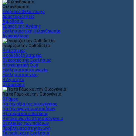
Φιλανθρωπία
Ενοριακό Φιλόπτωχο
Δραστηριότητες
Αιμοδοσία
Έρανος της Αγάπης
Εκκλησιαστική Φιλανθρωπία
Ανακύκλωση
Γνωρίζω την Ορθοδοξία
Η πίστη μας
Η ορθόδοξη λατρεία
Οι εορτές της Εκκλησίας
Η πνευματική ζωή
Εκκλησία και κοινωνία
Εκκλησία και νέοι
Η Αγιότητα
Οι αιρέσεις
Για το Γάμο και την Οικογένεια
Ο Γάμος
Για την αξία της οικογένειας
Για την αγωγή των παιδιών
Η μητέρα και ο πατέρας
Η επικοινωνία στην οικογένεια
Οι ηλικίες των παιδιών
Προβλήματα στην αγωγή
Το παιδί και η Εκκλησία