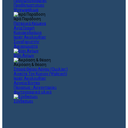
Προσωπογραφίες
Προβληματισμοί
Ψυχωφέλιμα
Ιερά Παράδοση
Πατερικά Κείμενα
Αγία Γραφή
Κυριακοδρόμιο
Ιερές Ακολουθίες
Συναξαριστής
Αφιερώματα
Βίοι Αγίων
Ακρόαση & θέαση
Σπορά Θείου Λόγου (Ομιλίες)
Αινείτε Τον Κύριον (Ψαλτική)
Ιερές Ακολουθίες
Αρχεία Βίντεο
Πέρασμα - Αρχονταρίκι
Φωτογραφικό υλικό
Σύνδεσμοι