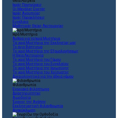
Θεια Λατρεία
Ιερές Πανηγύρεις
Οι Μεγάλες Εορτές
Ιερές Αγρυπνίες
Ιερές Παρακλήσεις
Ευχέλαιο
Μαθητικές Θείες Λειτουργίες
Ιερά Μυστήρια
Άρθρα για τα Ιερά Μυστήρια
Τα ιερά Μυστήρια της Εκκλησίας μας
Το άγιο Βάπτισμα
Το ιερό Μυστήριο της Εξομολογήσεως
Η Θεία Λειτουργία
Το ιερό Μυστήριο του Γάμου
Το ιερό Μυστήριο του Ευχελαίου
Το ιερό Μυστήριο της Ιερωσύνης
Το ιερό Μυστήριο του Χρίσματος
Δικαιολογητικά για την άδεια γάμου
Φιλανθρωπία
Ενοριακό Φιλόπτωχο
Δραστηριότητες
Αιμοδοσία
Έρανος της Αγάπης
Εκκλησιαστική Φιλανθρωπία
Ανακύκλωση