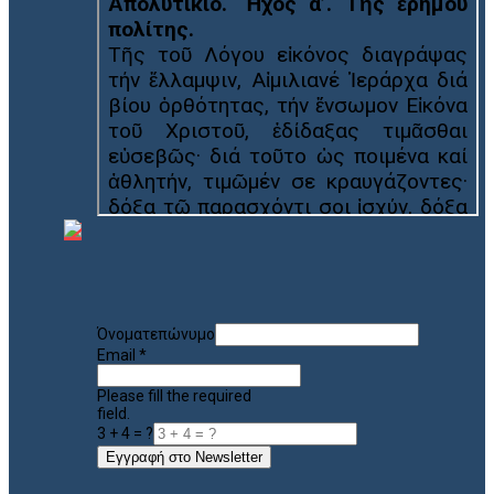
Όνοματεπώνυμο
Email
*
Please fill the required
field.
3 + 4 = ?
Εγγραφή στο Newsletter