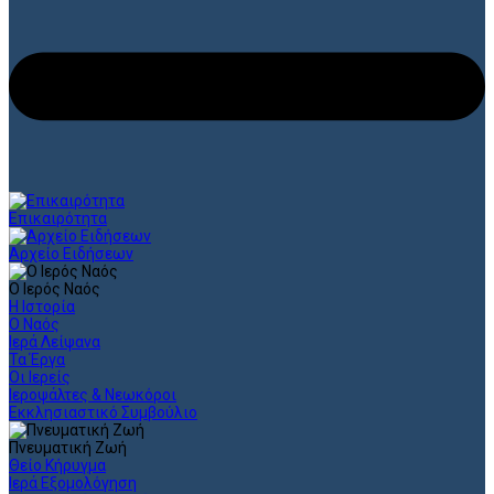
Επικαιρότητα
Αρχείο Ειδήσεων
Ο Ιερός Ναός
Η Ιστορία
Ο Ναός
Ιερά Λείψανα
Τα Έργα
Οι Ιερείς
Ιεροψάλτες & Νεωκόροι
Εκκλησιαστικό Συμβούλιο
Πνευματική Ζωή
Θείο Κήρυγμα
Ιερά Εξομολόγηση