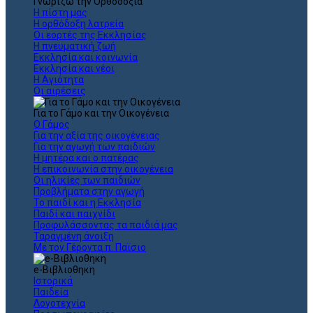
Γνωρίζω την Ορθοδοξία
Η πίστη μας
Η ορθόδοξη λατρεία
Οι εορτές της Εκκλησίας
Η πνευματική ζωή
Εκκλησία και κοινωνία
Εκκλησία και νέοι
Η Αγιότητα
Οι αιρέσεις
Για το Γάμο και την Οικογένεια
Ο Γάμος
Για την αξία της οικογένειας
Για την αγωγή των παιδιών
Η μητέρα και ο πατέρας
Η επικοινωνία στην οικογένεια
Οι ηλικίες των παιδιών
Προβλήματα στην αγωγή
Το παιδί και η Εκκλησία
Παιδί και παιχνίδι
Προφυλάσσοντας τα παιδιά μας
Ταραγμένη άνοιξη
Με τον Γέροντα π. Παϊσιο
e-Βιβλιοθηκη
Ιστορικά
Παιδεία
Λογοτεχνία