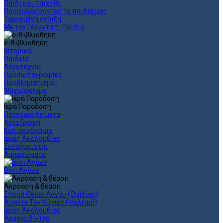
Παιδί και παιχνίδι
Προφυλάσσοντας τα παιδιά μας
Ταραγμένη άνοιξη
Με τον Γέροντα π. Παϊσιο
e-Βιβλιοθηκη
Ιστορικά
Παιδεία
Λογοτεχνία
Προσωπογραφίες
Προβληματισμοί
Ψυχωφέλιμα
Ιερά Παράδοση
Πατερικά Κείμενα
Αγία Γραφή
Κυριακοδρόμιο
Ιερές Ακολουθίες
Συναξαριστής
Αφιερώματα
Βίοι Αγίων
Ακρόαση & θέαση
Σπορά Θείου Λόγου (Ομιλίες)
Αινείτε Τον Κύριον (Ψαλτική)
Ιερές Ακολουθίες
Αρχεία Βίντεο