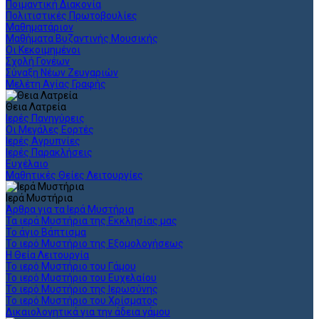
Ποιμαντική Διακονία
Πολιτιστικές Πρωτοβουλίες
Μαθηματάριον
Μαθήματα Βυζαντινής Μουσικής
Οι Κεκοιμημένοι
Σχολή Γονέων
Σύναξη Νέων Ζευγαριών
Μελέτη Αγίας Γραφής
Θεια Λατρεία
Ιερές Πανηγύρεις
Οι Μεγάλες Εορτές
Ιερές Αγρυπνίες
Ιερές Παρακλήσεις
Ευχέλαιο
Μαθητικές Θείες Λειτουργίες
Ιερά Μυστήρια
Άρθρα για τα Ιερά Μυστήρια
Τα ιερά Μυστήρια της Εκκλησίας μας
Το άγιο Βάπτισμα
Το ιερό Μυστήριο της Εξομολογήσεως
Η Θεία Λειτουργία
Το ιερό Μυστήριο του Γάμου
Το ιερό Μυστήριο του Ευχελαίου
Το ιερό Μυστήριο της Ιερωσύνης
Το ιερό Μυστήριο του Χρίσματος
Δικαιολογητικά για την άδεια γάμου