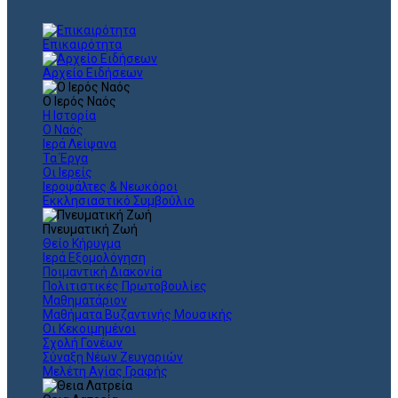
Επικαιρότητα
Αρχείο Ειδήσεων
Ο Ιερός Ναός
Η Ιστορία
Ο Ναός
Ιερά Λείψανα
Τα Έργα
Οι Ιερείς
Ιεροψάλτες & Νεωκόροι
Εκκλησιαστικό Συμβούλιο
Πνευματική Ζωή
Θείο Κήρυγμα
Ιερά Εξομολόγηση
Ποιμαντική Διακονία
Πολιτιστικές Πρωτοβουλίες
Μαθηματάριον
Μαθήματα Βυζαντινής Μουσικής
Οι Κεκοιμημένοι
Σχολή Γονέων
Σύναξη Νέων Ζευγαριών
Μελέτη Αγίας Γραφής