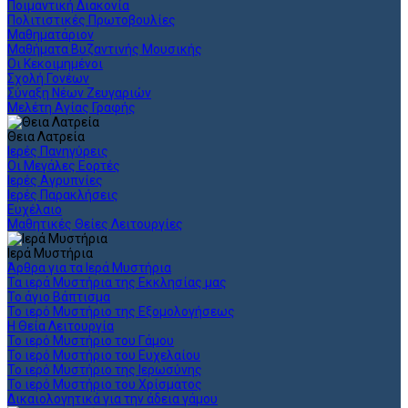
Ποιμαντική Διακονία
Πολιτιστικές Πρωτοβουλίες
Μαθηματάριον
Μαθήματα Βυζαντινής Μουσικής
Οι Κεκοιμημένοι
Σχολή Γονέων
Σύναξη Νέων Ζευγαριών
Μελέτη Αγίας Γραφής
Θεια Λατρεία
Ιερές Πανηγύρεις
Οι Μεγάλες Εορτές
Ιερές Αγρυπνίες
Ιερές Παρακλήσεις
Ευχέλαιο
Μαθητικές Θείες Λειτουργίες
Ιερά Μυστήρια
Άρθρα για τα Ιερά Μυστήρια
Τα ιερά Μυστήρια της Εκκλησίας μας
Το άγιο Βάπτισμα
Το ιερό Μυστήριο της Εξομολογήσεως
Η Θεία Λειτουργία
Το ιερό Μυστήριο του Γάμου
Το ιερό Μυστήριο του Ευχελαίου
Το ιερό Μυστήριο της Ιερωσύνης
Το ιερό Μυστήριο του Χρίσματος
Δικαιολογητικά για την άδεια γάμου