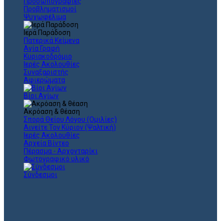
Προσωπογραφίες
Προβληματισμοί
Ψυχωφέλιμα
Ιερά Παράδοση
Πατερικά Κείμενα
Αγία Γραφή
Κυριακοδρόμιο
Ιερές Ακολουθίες
Συναξαριστής
Αφιερώματα
Βίοι Αγίων
Ακρόαση & θέαση
Σπορά Θείου Λόγου (Ομιλίες)
Αινείτε Τον Κύριον (Ψαλτική)
Ιερές Ακολουθίες
Αρχεία Βίντεο
Πέρασμα - Αρχονταρίκι
Φωτογραφικό υλικό
Σύνδεσμοι