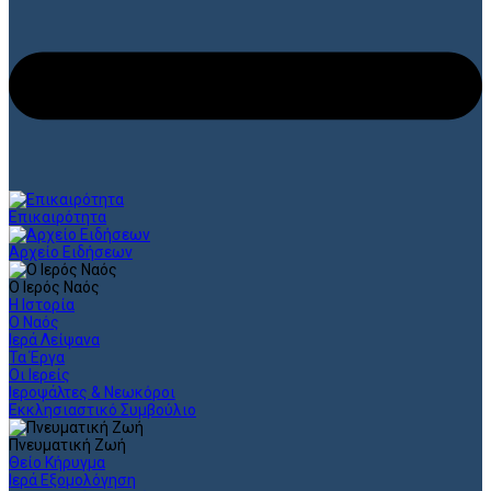
Επικαιρότητα
Αρχείο Ειδήσεων
Ο Ιερός Ναός
Η Ιστορία
Ο Ναός
Ιερά Λείψανα
Τα Έργα
Οι Ιερείς
Ιεροψάλτες & Νεωκόροι
Εκκλησιαστικό Συμβούλιο
Πνευματική Ζωή
Θείο Κήρυγμα
Ιερά Εξομολόγηση