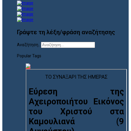
Γράψτε τη λέξη/φράση αναζήτησης
Αναζήτηση...
Popular Tags