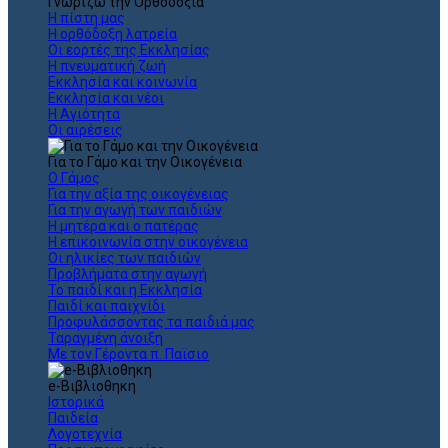
Γνωρίζω την Ορθοδοξία
Η πίστη μας
Η ορθόδοξη λατρεία
Οι εορτές της Εκκλησίας
Η πνευματική ζωή
Εκκλησία και κοινωνία
Εκκλησία και νέοι
Η Αγιότητα
Οι αιρέσεις
Για το Γάμο και την Οικογένεια
Ο Γάμος
Για την αξία της οικογένειας
Για την αγωγή των παιδιών
Η μητέρα και ο πατέρας
Η επικοινωνία στην οικογένεια
Οι ηλικίες των παιδιών
Προβλήματα στην αγωγή
Το παιδί και η Εκκλησία
Παιδί και παιχνίδι
Προφυλάσσοντας τα παιδιά μας
Ταραγμένη άνοιξη
Με τον Γέροντα π. Παϊσιο
e-Βιβλιοθηκη
Ιστορικά
Παιδεία
Λογοτεχνία