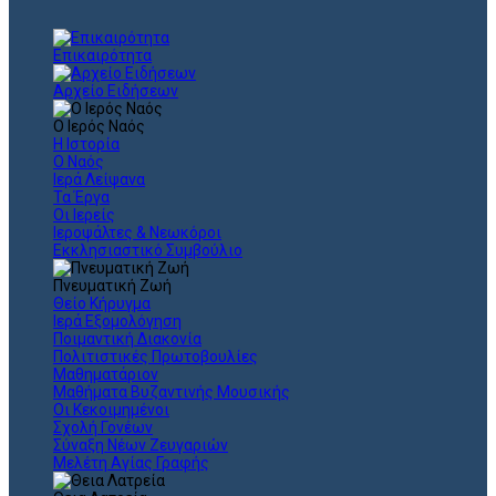
Επικαιρότητα
Αρχείο Ειδήσεων
Ο Ιερός Ναός
Η Ιστορία
Ο Ναός
Ιερά Λείψανα
Τα Έργα
Οι Ιερείς
Ιεροψάλτες & Νεωκόροι
Εκκλησιαστικό Συμβούλιο
Πνευματική Ζωή
Θείο Κήρυγμα
Ιερά Εξομολόγηση
Ποιμαντική Διακονία
Πολιτιστικές Πρωτοβουλίες
Μαθηματάριον
Μαθήματα Βυζαντινής Μουσικής
Οι Κεκοιμημένοι
Σχολή Γονέων
Σύναξη Νέων Ζευγαριών
Μελέτη Αγίας Γραφής