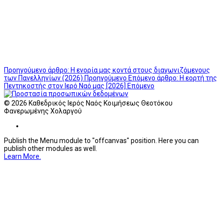
Προηγούμενο άρθρο: Η ενορία μας κοντά στους διαγωνιζόμενους
των Πανελληνίων (2026)
Προηγούμενο
Επόμενο άρθρο: Η εορτή της
Πεντηκοστής στον Ιερό Ναό μας [2026]
Επόμενο
© 2026 Καθεδρικός Ιερός Ναός Κοιμήσεως Θεοτόκου
Φανερωμένης Χολαργού
Publish the Menu module to "offcanvas" position. Here you can
publish other modules as well.
Learn More.