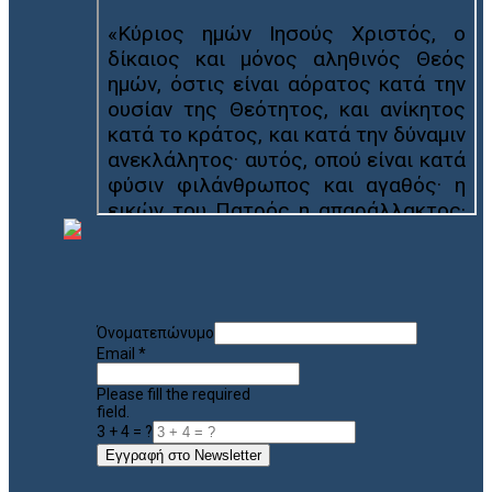
Όνοματεπώνυμο
Email
*
Please fill the required
field.
3 + 4 = ?
Εγγραφή στο Newsletter