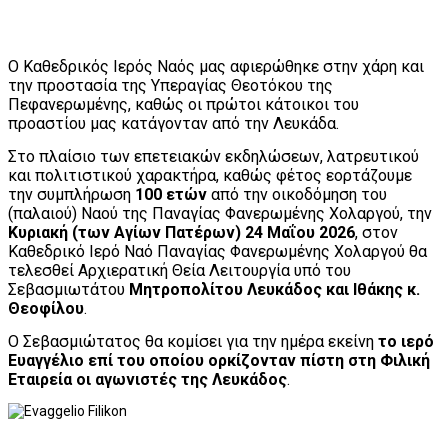
Ο Καθεδρικός Ιερός Ναός μας αφιερώθηκε στην χάρη και
την προστασία της Υπεραγίας Θεοτόκου της
Πεφανερωμένης, καθώς οι πρώτοι κάτοικοι του
προαστίου μας κατάγονταν από την Λευκάδα.
Στο πλαίσιο των επετειακών εκδηλώσεων, λατρευτικού
και πολιτιστικού χαρακτήρα, καθώς φέτος εορτάζουμε
την συμπλήρωση
100 ετών
από την οικοδόμηση του
(παλαιού) Ναού της Παναγίας Φανερωμένης Χολαργού, την
Κυριακή (των Αγίων Πατέρων) 24 Μαΐου 2026
, στον
Καθεδρικό Ιερό Ναό Παναγίας Φανερωμένης Χολαργού θα
τελεσθεί Αρχιερατική Θεία Λειτουργία υπό του
Σεβασμιωτάτου
Μητροπολίτου Λευκάδος και Ιθάκης κ.
Θεοφίλου
.
O Σεβασμιώτατος θα κομίσει για την ημέρα εκείνη
το ιερό
Ευαγγέλιο επί του οποίου ορκίζονταν πίστη στη Φιλική
Εταιρεία οι αγωνιστές της Λευκάδος
.