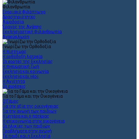
Φιλανθρωπία
Ενοριακό Φιλόπτωχο
Δραστηριότητες
Αιμοδοσία
Έρανος της Αγάπης
Εκκλησιαστική Φιλανθρωπία
Ανακύκλωση
Γνωρίζω την Ορθοδοξία
Η πίστη μας
Η ορθόδοξη λατρεία
Οι εορτές της Εκκλησίας
Η πνευματική ζωή
Εκκλησία και κοινωνία
Εκκλησία και νέοι
Η Αγιότητα
Οι αιρέσεις
Για το Γάμο και την Οικογένεια
Ο Γάμος
Για την αξία της οικογένειας
Για την αγωγή των παιδιών
Η μητέρα και ο πατέρας
Η επικοινωνία στην οικογένεια
Οι ηλικίες των παιδιών
Προβλήματα στην αγωγή
Το παιδί και η Εκκλησία