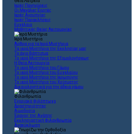
Θεια Λατρεία
Ιερές Πανηγύρεις
Οι Μεγάλες Εορτές
Ιερές Αγρυπνίες
Ιερές Παρακλήσεις
Ευχέλαιο
Μαθητικές Θείες Λειτουργίες
Ιερά Μυστήρια
Άρθρα για τα Ιερά Μυστήρια
Τα ιερά Μυστήρια της Εκκλησίας μας
Το άγιο Βάπτισμα
Το ιερό Μυστήριο της Εξομολογήσεως
Η Θεία Λειτουργία
Το ιερό Μυστήριο του Γάμου
Το ιερό Μυστήριο του Ευχελαίου
Το ιερό Μυστήριο της Ιερωσύνης
Το ιερό Μυστήριο του Χρίσματος
Δικαιολογητικά για την άδεια γάμου
Φιλανθρωπία
Ενοριακό Φιλόπτωχο
Δραστηριότητες
Αιμοδοσία
Έρανος της Αγάπης
Εκκλησιαστική Φιλανθρωπία
Ανακύκλωση