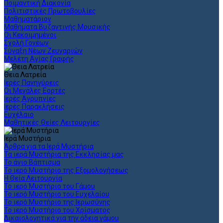
Ποιμαντική Διακονία
Πολιτιστικές Πρωτοβουλίες
Μαθηματάριον
Μαθήματα Βυζαντινής Μουσικής
Οι Κεκοιμημένοι
Σχολή Γονέων
Σύναξη Νέων Ζευγαριών
Μελέτη Αγίας Γραφής
Θεια Λατρεία
Ιερές Πανηγύρεις
Οι Μεγάλες Εορτές
Ιερές Αγρυπνίες
Ιερές Παρακλήσεις
Ευχέλαιο
Μαθητικές Θείες Λειτουργίες
Ιερά Μυστήρια
Άρθρα για τα Ιερά Μυστήρια
Τα ιερά Μυστήρια της Εκκλησίας μας
Το άγιο Βάπτισμα
Το ιερό Μυστήριο της Εξομολογήσεως
Η Θεία Λειτουργία
Το ιερό Μυστήριο του Γάμου
Το ιερό Μυστήριο του Ευχελαίου
Το ιερό Μυστήριο της Ιερωσύνης
Το ιερό Μυστήριο του Χρίσματος
Δικαιολογητικά για την άδεια γάμου