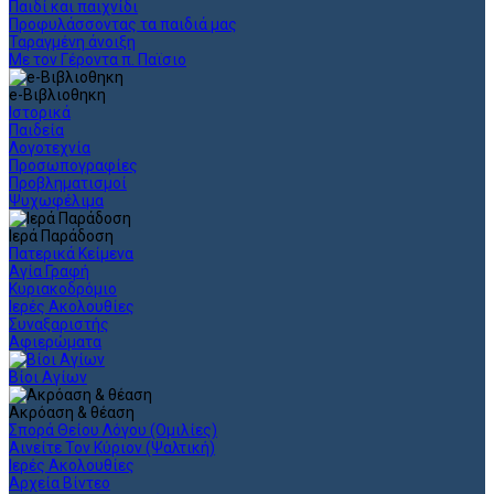
Παιδί και παιχνίδι
Προφυλάσσοντας τα παιδιά μας
Ταραγμένη άνοιξη
Με τον Γέροντα π. Παϊσιο
e-Βιβλιοθηκη
Ιστορικά
Παιδεία
Λογοτεχνία
Προσωπογραφίες
Προβληματισμοί
Ψυχωφέλιμα
Ιερά Παράδοση
Πατερικά Κείμενα
Αγία Γραφή
Κυριακοδρόμιο
Ιερές Ακολουθίες
Συναξαριστής
Αφιερώματα
Βίοι Αγίων
Ακρόαση & θέαση
Σπορά Θείου Λόγου (Ομιλίες)
Αινείτε Τον Κύριον (Ψαλτική)
Ιερές Ακολουθίες
Αρχεία Βίντεο