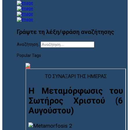
Γράψτε τη λέξη/φράση αναζήτησης
Αναζήτηση...
Popular Tags