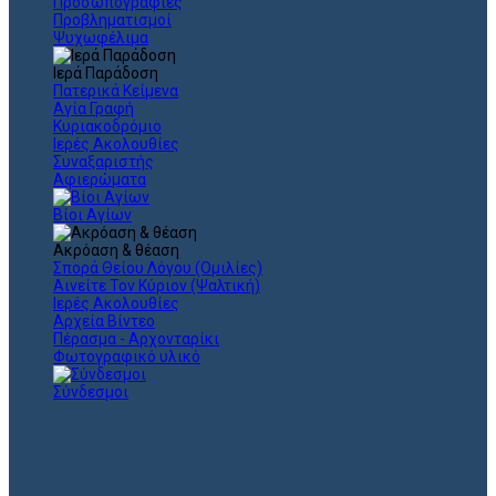
Προσωπογραφίες
Προβληματισμοί
Ψυχωφέλιμα
Ιερά Παράδοση
Πατερικά Κείμενα
Αγία Γραφή
Κυριακοδρόμιο
Ιερές Ακολουθίες
Συναξαριστής
Αφιερώματα
Βίοι Αγίων
Ακρόαση & θέαση
Σπορά Θείου Λόγου (Ομιλίες)
Αινείτε Τον Κύριον (Ψαλτική)
Ιερές Ακολουθίες
Αρχεία Βίντεο
Πέρασμα - Αρχονταρίκι
Φωτογραφικό υλικό
Σύνδεσμοι