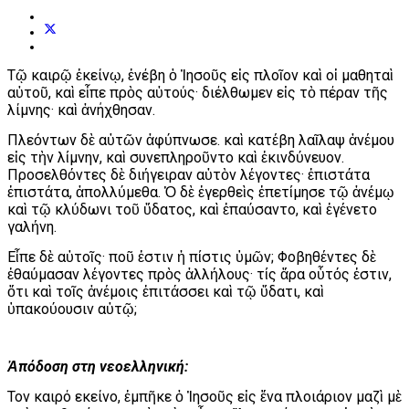
Τῷ καιρῷ ἐκείνῳ, ἐνέβη ὁ Ἰησοῦς εἰς πλοῖον καὶ οἱ μαθηταὶ
αὐτοῦ, καὶ εἶπε πρὸς αὐτούς· διέλθωμεν εἰς τὸ πέραν τῆς
λίμνης· καὶ ἀνήχθησαν.
Πλεόντων δὲ αὐτῶν ἀφύπνωσε. καὶ κατέβη λαῖλαψ ἀνέμου
εἰς τὴν λίμνην, καὶ συνεπληροῦντο καὶ ἐκινδύνευον.
Προσελθόντες δὲ διήγειραν αὐτὸν λέγοντες· ἐπιστάτα
ἐπιστάτα, ἀπολλύμεθα. Ὁ δὲ ἐγερθεὶς ἐπετίμησε τῷ ἀνέμῳ
καὶ τῷ κλύδωνι τοῦ ὕδατος, καὶ ἐπαύσαντο, καὶ ἐγένετο
γαλήνη.
Εἶπε δὲ αὐτοῖς· ποῦ ἐστιν ἡ πίστις ὑμῶν; Φοβηθέντες δὲ
ἐθαύμασαν λέγοντες πρὸς ἀλλήλους· τίς ἄρα οὗτός ἐστιν,
ὅτι καὶ τοῖς ἀνέμοις ἐπιτάσσει καὶ τῷ ὕδατι, καὶ
ὑπακούουσιν αὐτῷ;
Ἀπόδοση στη νεοελληνική:
Τον καιρό εκείνο, ἐμπῆκε ὁ Ἰησοῦς εἰς ἕνα πλοιάριον μαζὶ μὲ