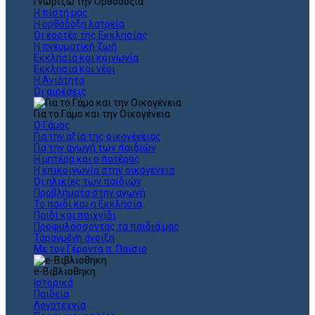
Γνωρίζω την Ορθοδοξία
Η πίστη μας
Η ορθόδοξη λατρεία
Οι εορτές της Εκκλησίας
Η πνευματική ζωή
Εκκλησία και κοινωνία
Εκκλησία και νέοι
Η Αγιότητα
Οι αιρέσεις
Για το Γάμο και την Οικογένεια
Ο Γάμος
Για την αξία της οικογένειας
Για την αγωγή των παιδιών
Η μητέρα και ο πατέρας
Η επικοινωνία στην οικογένεια
Οι ηλικίες των παιδιών
Προβλήματα στην αγωγή
Το παιδί και η Εκκλησία
Παιδί και παιχνίδι
Προφυλάσσοντας τα παιδιά μας
Ταραγμένη άνοιξη
Με τον Γέροντα π. Παϊσιο
e-Βιβλιοθηκη
Ιστορικά
Παιδεία
Λογοτεχνία