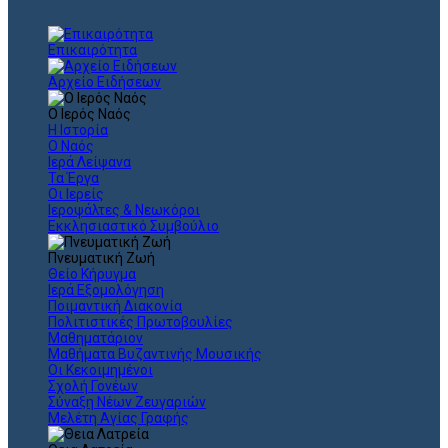
Επικαιρότητα
Αρχείο Ειδήσεων
Ο Ιερός Ναός
Η Ιστορία
Ο Ναός
Ιερά Λείψανα
Τα Έργα
Οι Ιερείς
Ιεροψάλτες & Νεωκόροι
Εκκλησιαστικό Συμβούλιο
Πνευματική Ζωή
Θείο Κήρυγμα
Ιερά Εξομολόγηση
Ποιμαντική Διακονία
Πολιτιστικές Πρωτοβουλίες
Μαθηματάριον
Μαθήματα Βυζαντινής Μουσικής
Οι Κεκοιμημένοι
Σχολή Γονέων
Σύναξη Νέων Ζευγαριών
Μελέτη Αγίας Γραφής