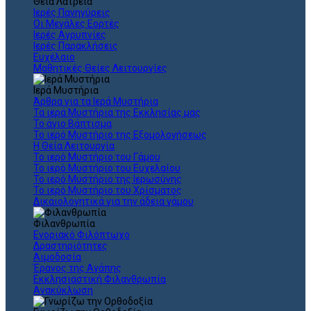
Θεια Λατρεία
Ιερές Πανηγύρεις
Οι Μεγάλες Εορτές
Ιερές Αγρυπνίες
Ιερές Παρακλήσεις
Ευχέλαιο
Μαθητικές Θείες Λειτουργίες
Ιερά Μυστήρια
Άρθρα για τα Ιερά Μυστήρια
Τα ιερά Μυστήρια της Εκκλησίας μας
Το άγιο Βάπτισμα
Το ιερό Μυστήριο της Εξομολογήσεως
Η Θεία Λειτουργία
Το ιερό Μυστήριο του Γάμου
Το ιερό Μυστήριο του Ευχελαίου
Το ιερό Μυστήριο της Ιερωσύνης
Το ιερό Μυστήριο του Χρίσματος
Δικαιολογητικά για την άδεια γάμου
Φιλανθρωπία
Ενοριακό Φιλόπτωχο
Δραστηριότητες
Αιμοδοσία
Έρανος της Αγάπης
Εκκλησιαστική Φιλανθρωπία
Ανακύκλωση