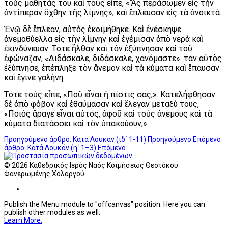
τοὺς μαθητάς του καὶ τοὺς εἶπε, «Ἂς περάσωμεν εἰς τὴν
ἀντίπεραν ὄχθην τῆς λίμνης», καὶ ἔπλευσαν εἰς τὰ ἀνοικτά.
Ἐνῷ δὲ ἔπλεαν, αὐτὸς ἐκοιμήθηκε. Καὶ ἐνέσκηψε
ἀνεμοθύελλα εἰς τὴν λίμνην καὶ ἐγέμισαν ἀπὸ νερὰ καὶ
ἐκινδύνευαν. Τότε ἦλθαν καὶ τὸν ἐξύπνησαν καὶ τοῦ
ἐφώναζαν, «Διδάσκαλε, διδάσκαλε, χανόμαστε». Ὅταν αὐτὸς
ἐξύπνησε, ἐπέπληξε τὸν ἄνεμον καὶ τὰ κύματα καὶ ἔπαυσαν
καὶ ἔγινε γαλήνη.
Τότε τοὺς εἶπε, «Ποῦ εἶναι ἡ πίστις σας;». Κατελήφθησαν
δὲ ἀπὸ φόβον καὶ ἐθαύμασαν καὶ ἔλεγαν μεταξύ τους,
«Ποιὸς ἄραγε εἶναι αὐτός, ἀφοῦ καὶ τοὺς ἀνέμους καὶ τὰ
κύματα διατάσσει καὶ τὸν ὑπακούουν;».
Προηγούμενο άρθρο: Κατά Λουκάν (ιδ΄ 1-11)
Προηγούμενο
Επόμενο
άρθρο: Κατά Λουκάν (η΄ 1–3)
Επόμενο
© 2026 Καθεδρικός Ιερός Ναός Κοιμήσεως Θεοτόκου
Φανερωμένης Χολαργού
Publish the Menu module to "offcanvas" position. Here you can
publish other modules as well.
Learn More.