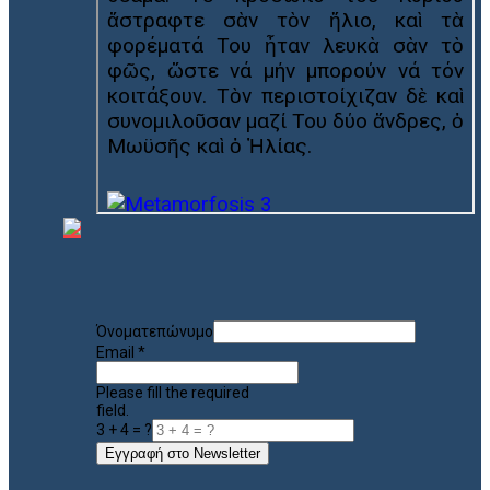
Όνοματεπώνυμο
Email
*
Please fill the required
field.
3 + 4 = ?
Εγγραφή στο Newsletter