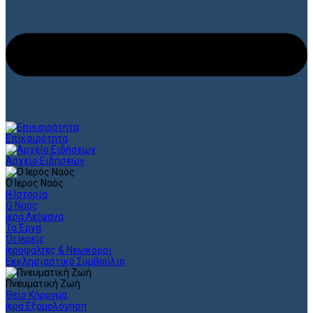
Επικαιρότητα
Αρχείο Ειδήσεων
Ο Ιερός Ναός
Η Ιστορία
Ο Ναός
Ιερά Λείψανα
Τα Έργα
Οι Ιερείς
Ιεροψάλτες & Νεωκόροι
Εκκλησιαστικό Συμβούλιο
Πνευματική Ζωή
Θείο Κήρυγμα
Ιερά Εξομολόγηση