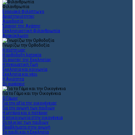
Φιλανθρωπία
Ενοριακό Φιλόπτωχο
Δραστηριότητες
Αιμοδοσία
Έρανος της Αγάπης
Εκκλησιαστική Φιλανθρωπία
Ανακύκλωση
Γνωρίζω την Ορθοδοξία
Η πίστη μας
Η ορθόδοξη λατρεία
Οι εορτές της Εκκλησίας
Η πνευματική ζωή
Εκκλησία και κοινωνία
Εκκλησία και νέοι
Η Αγιότητα
Οι αιρέσεις
Για το Γάμο και την Οικογένεια
Ο Γάμος
Για την αξία της οικογένειας
Για την αγωγή των παιδιών
Η μητέρα και ο πατέρας
Η επικοινωνία στην οικογένεια
Οι ηλικίες των παιδιών
Προβλήματα στην αγωγή
Το παιδί και η Εκκλησία