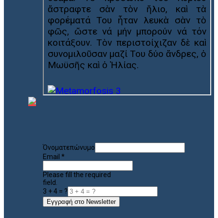
Όνοματεπώνυμο
Email
*
Please fill the required
field.
3 + 4 = ?
Εγγραφή στο Newsletter