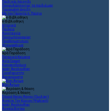
Παιδί και παιχνίδι
Προφυλάσσοντας τα παιδιά μας
Ταραγμένη άνοιξη
Με τον Γέροντα π. Παϊσιο
e-Βιβλιοθηκη
Ιστορικά
Παιδεία
Λογοτεχνία
Προσωπογραφίες
Προβληματισμοί
Ψυχωφέλιμα
Ιερά Παράδοση
Πατερικά Κείμενα
Αγία Γραφή
Κυριακοδρόμιο
Ιερές Ακολουθίες
Συναξαριστής
Αφιερώματα
Βίοι Αγίων
Ακρόαση & θέαση
Σπορά Θείου Λόγου (Ομιλίες)
Αινείτε Τον Κύριον (Ψαλτική)
Ιερές Ακολουθίες
Αρχεία Βίντεο