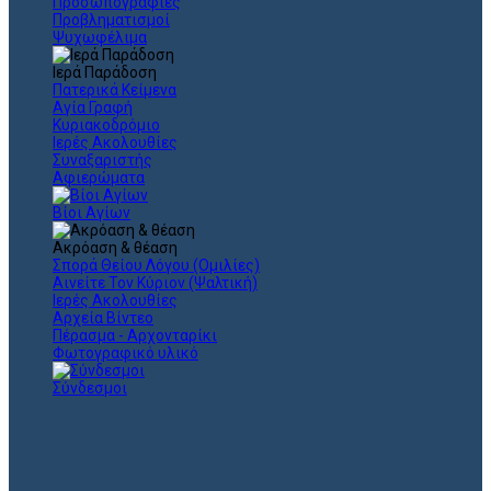
Προσωπογραφίες
Προβληματισμοί
Ψυχωφέλιμα
Ιερά Παράδοση
Πατερικά Κείμενα
Αγία Γραφή
Κυριακοδρόμιο
Ιερές Ακολουθίες
Συναξαριστής
Αφιερώματα
Βίοι Αγίων
Ακρόαση & θέαση
Σπορά Θείου Λόγου (Ομιλίες)
Αινείτε Τον Κύριον (Ψαλτική)
Ιερές Ακολουθίες
Αρχεία Βίντεο
Πέρασμα - Αρχονταρίκι
Φωτογραφικό υλικό
Σύνδεσμοι