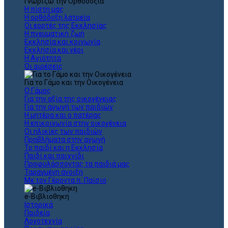
Γνωρίζω την Ορθοδοξία
Η πίστη μας
Η ορθόδοξη λατρεία
Οι εορτές της Εκκλησίας
Η πνευματική ζωή
Εκκλησία και κοινωνία
Εκκλησία και νέοι
Η Αγιότητα
Οι αιρέσεις
Για το Γάμο και την Οικογένεια
Ο Γάμος
Για την αξία της οικογένειας
Για την αγωγή των παιδιών
Η μητέρα και ο πατέρας
Η επικοινωνία στην οικογένεια
Οι ηλικίες των παιδιών
Προβλήματα στην αγωγή
Το παιδί και η Εκκλησία
Παιδί και παιχνίδι
Προφυλάσσοντας τα παιδιά μας
Ταραγμένη άνοιξη
Με τον Γέροντα π. Παϊσιο
e-Βιβλιοθηκη
Ιστορικά
Παιδεία
Λογοτεχνία