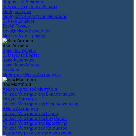
Ποιμαντική Διακονία
Πολιτιστικές Πρωτοβουλίες
Μαθηματάριον
Μαθήματα Βυζαντινής Μουσικής
Οι Κεκοιμημένοι
Σχολή Γονέων
Σύναξη Νέων Ζευγαριών
Μελέτη Αγίας Γραφής
Θεια Λατρεία
Ιερές Πανηγύρεις
Οι Μεγάλες Εορτές
Ιερές Αγρυπνίες
Ιερές Παρακλήσεις
Ευχέλαιο
Μαθητικές Θείες Λειτουργίες
Ιερά Μυστήρια
Άρθρα για τα Ιερά Μυστήρια
Τα ιερά Μυστήρια της Εκκλησίας μας
Το άγιο Βάπτισμα
Το ιερό Μυστήριο της Εξομολογήσεως
Η Θεία Λειτουργία
Το ιερό Μυστήριο του Γάμου
Το ιερό Μυστήριο του Ευχελαίου
Το ιερό Μυστήριο της Ιερωσύνης
Το ιερό Μυστήριο του Χρίσματος
Δικαιολογητικά για την άδεια γάμου