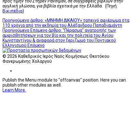
προς τιμήν του Στήβεν Ράνσιμαν, σε συγγραφείς βιβλίων στην
αγγλική γλώσσα, για βιβλία σχετικά με την Ελλάδα.
(Πηγή:
Βικιπέδια
)
Προηγούμενο άρθρο: «ΜΝΗΜΗ ΔΙΚΑΙΟΥ» ταπεινό αφιέρωμα στα
110 χρόνια από την εκδημία του Αλέξανδρου Παπαδιαμάντη
Προηγούμενο
Επόμενο άρθρο: "Πέρασμα" ανατροπής των
αμφισβητήσεων για τον βίο και την πολιτεία του Αγίου
Κωνσταντίνου & αναφορά στον ξεριζωμό του Ποντιακού
Ελληνισμού
Επόμενο
© 2026 Καθεδρικός Ιερός Ναός Κοιμήσεως Θεοτόκου
Φανερωμένης Χολαργού
Publish the Menu module to "offcanvas" position. Here you can
publish other modules as well.
Learn More.