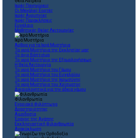
Θεια Λατρεία
Ιερές Πανηγύρεις
Οι Μεγάλες Εορτές
Ιερές Αγρυπνίες
Ιερές Παρακλήσεις
Ευχέλαιο
Μαθητικές Θείες Λειτουργίες
Ιερά Μυστήρια
Άρθρα για τα Ιερά Μυστήρια
Τα ιερά Μυστήρια της Εκκλησίας μας
Το άγιο Βάπτισμα
Το ιερό Μυστήριο της Εξομολογήσεως
Η Θεία Λειτουργία
Το ιερό Μυστήριο του Γάμου
Το ιερό Μυστήριο του Ευχελαίου
Το ιερό Μυστήριο της Ιερωσύνης
Το ιερό Μυστήριο του Χρίσματος
Δικαιολογητικά για την άδεια γάμου
Φιλανθρωπία
Ενοριακό Φιλόπτωχο
Δραστηριότητες
Αιμοδοσία
Έρανος της Αγάπης
Εκκλησιαστική Φιλανθρωπία
Ανακύκλωση