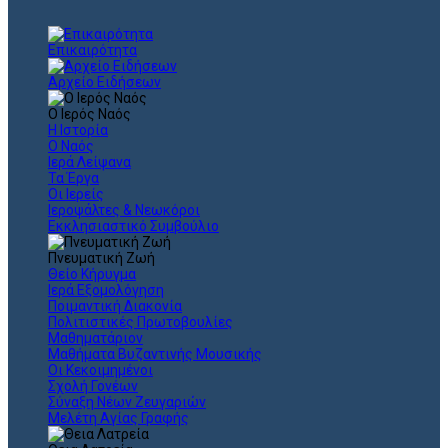
Επικαιρότητα
Αρχείο Ειδήσεων
Ο Ιερός Ναός
Η Ιστορία
Ο Ναός
Ιερά Λείψανα
Τα Έργα
Οι Ιερείς
Ιεροψάλτες & Νεωκόροι
Εκκλησιαστικό Συμβούλιο
Πνευματική Ζωή
Θείο Κήρυγμα
Ιερά Εξομολόγηση
Ποιμαντική Διακονία
Πολιτιστικές Πρωτοβουλίες
Μαθηματάριον
Μαθήματα Βυζαντινής Μουσικής
Οι Κεκοιμημένοι
Σχολή Γονέων
Σύναξη Νέων Ζευγαριών
Μελέτη Αγίας Γραφής