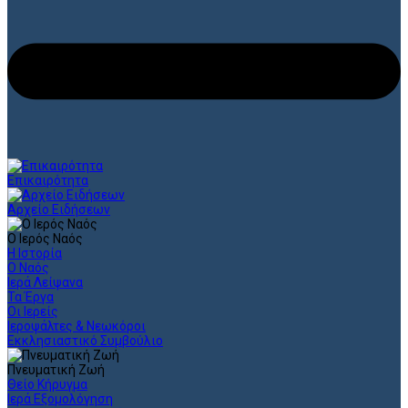
Επικαιρότητα
Αρχείο Ειδήσεων
Ο Ιερός Ναός
Η Ιστορία
Ο Ναός
Ιερά Λείψανα
Τα Έργα
Οι Ιερείς
Ιεροψάλτες & Νεωκόροι
Εκκλησιαστικό Συμβούλιο
Πνευματική Ζωή
Θείο Κήρυγμα
Ιερά Εξομολόγηση