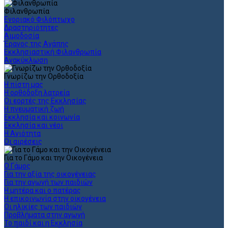
Φιλανθρωπία
Ενοριακό Φιλόπτωχο
Δραστηριότητες
Αιμοδοσία
Έρανος της Αγάπης
Εκκλησιαστική Φιλανθρωπία
Ανακύκλωση
Γνωρίζω την Ορθοδοξία
Η πίστη μας
Η ορθόδοξη λατρεία
Οι εορτές της Εκκλησίας
Η πνευματική ζωή
Εκκλησία και κοινωνία
Εκκλησία και νέοι
Η Αγιότητα
Οι αιρέσεις
Για το Γάμο και την Οικογένεια
Ο Γάμος
Για την αξία της οικογένειας
Για την αγωγή των παιδιών
Η μητέρα και ο πατέρας
Η επικοινωνία στην οικογένεια
Οι ηλικίες των παιδιών
Προβλήματα στην αγωγή
Το παιδί και η Εκκλησία