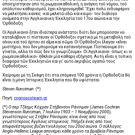
ἀποσχίστηκαν ἀπὸ τὴ ρωμαιοκαθολική, ἡ ἀνάγκη τοῦ νόμου, τοῦ
ἀπόλυτου καθορισμοῦ, ἔχει κληρονομηθεῖ. Ἔχει πολὺ ἐνδιαφέρον
νὰ μελετήσει κανεὶς -καὶ μελετῶ ἐδῶ καὶ καιρὸ- τὸν διάλογο
ἀνάμεσα στὴν Ἀγγλικανικὴ Ἐκκλησία τοῦ 17ου αἰώνα καὶ τὴν
Ὀρθόδοξη.
Οἱ Ἀγγλικανοὶ ἦταν ἰδιαίτερα ἀνάστατοι διότι δὲν μποροῦσαν νὰ
καταλάβουν τί πίστευαν οἱ Ὀρθόδοξοι σχετικὰ μὲ τὴ μεταβολὴ τοῦ
οἴνου καὶ τοῦ ἄρτου σὲ αἷμα καὶ σῶμα. Οἱ Ὀρθόδοξοι ἔλεγαν «εἶναι
μυστήριο, ποὺ δὲν μποροῦμε νὰ κατανοήσουμε. Πιστεύουμε ὅτι
γίνεται, ἀλλὰ τὸ πῶς δὲν τὸ γνωρίζουμε». Οἱ Ἀγγλικανοὶ -ὅπως κι οἱ
ρωμαιοκαθολικοὶ- ἤθελαν μία καθαρὴ ἐξήγηση. Αὐτὴ εἶναι ἡ τυπικὴ
διαφορὰ τῶν Ἐκκλησιῶν καὶ γι’ αὐτὸ ἀκριβῶς ἀγαπῶ τοὺς
Ὀρθοδόξους.
Χαίρομαι μὲ τὴ Σκέψη ὅτι στὰ ἑπόμενα 100 χρόνια ἡ Ὀρθοδοξία θὰ
εἶναι ἡ μόνη Ἱστορικὴ Ἐκκλησία ποὺ θὰ ὑφίσταται.
Steven Runciman
(*)
Πηγή:
cognoscoteam.gr
(*)
Ο σερ Τζέημς Κόχραν Στήβενσον Ράνσιμαν (James Cochran
Stevenson Runciman,
7 Ιουλίου
1903
–
1 Νοεμβρίου
2000
),
γνωστότερος ως Στήβεν Ράνσιμαν, είναι ένας από τους
γνωστότερους
Άγγλους
ιστορικούς. Υπήρξε ένας από τους
επιφανέστερους βυζαντινολόγους του 20ού αιώνα. Ο σύλλογος
Anglo-Hellenic League
απονέμει κάθε χρόνο τα
βραβεία Ράνσιμαν