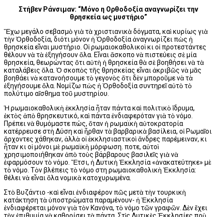
Στήβεν Ράνσιμαν: “Μόνο η Ορθοδοξία αναγνωρίζει την
θρησκεία ως μυστήριο”
Ἔχω μεγάλο σεβασμὸ γιὰ τὰ χριστιανικὰ δόγματα, καὶ κυρίως γιὰ
τὴν Ὀρθοδοξία, διότι μόνον ἡ Ὀρθοδοξία ἀναγνωρίζει πὼς ἡ
θρησκεία εἶναι μυστήριο. Οἱ ρωμαιοκαθολικοὶ κι οἱ προτεστάντες
θέλουν νὰ τὰ ἐξηγήσουν ὅλα. Εἶναι ἄσκοπο νὰ πιστεύεις σὲ μία
θρησκεία, θεωρώντας ὅτι αὐτὴ ἡ θρησκεία θὰ σὲ βοηθήσει νὰ τὰ
καταλάβεις ὅλα. Ὁ σκοπὸς τῆς θρησκείας εἶναι ἀκριβῶς νὰ μᾶς
βοηθάει νὰ κατανοήσουμε τὸ γεγονὸς ὅτι δὲν μποροῦμε νὰ τὰ
ἐξηγήσουμε ὅλα. Νομίζω πὼς ἡ Ὀρθοδοξία συντηρεῖ αὐτὸ τὸ
πολύτιμο αἴσθημα τοῦ μυστηρίου.
Ἡ ρωμαιοκαθολικὴ ἐκκλησία ἦταν πάντα καὶ πολιτικὸ ἵδρυμα,
ἐκτὸς ἀπὸ θρησκευτικό, καὶ πάντα ἐνδιαφερόταν γιὰ τὸ νόμο.
Πρέπει νὰ θυμόμαστε πώς, ὅταν ἡ ρωμαϊκὴ αὐτοκρατορία
κατέρρευσε στὴ Δύση καὶ ἦρθαν τὰ βαρβαρικὰ βασίλεια, οἱ Ρωμαῖοι
ἄρχοντες χάθηκαν, ἀλλὰ οἱ ἐκκλησιαστικοὶ ἄνδρες παρέμειναν, κι
ἦταν κι οἱ μόνοι μὲ ρωμαϊκὴ μόρφωση. Ὅποτε, αὐτοὶ
χρησιμοποιήθηκαν ἀπὸ τοὺς βάρβαρους βασιλεῖς γιὰ νὰ
ἐφαρμόσουν τὸ νόμο. Ἔτσι, ἡ Δυτικὴ Ἐκκλησία «ἀνακατεύτηκε» μὲ
τὸ νόμο. Τὸν βλέπεις τὸ νόμο στη ρωμαιοκαθολικὴ Ἐκκλησία:
θέλει νὰ εἶναι ὅλα νομικὰ κατοχυρωμένα.
Στὸ Βυζάντιο -καὶ εἶναι ἐνδιαφέρον πῶς μετὰ τὴν τουρκικὴ
κατάκτηση τὰ ὑποστρώματα παραμένουν- ἡ Ἐκκλησία
ἐνδιαφέρεται μόνον γιὰ τὸν Κανόνα, τὸ νόμο τῶν γραφῶν. Δὲν ἔχει
τὴν ἐπιθυμία νὰ καθορίσει τὰ πάντα. Στὶς Δυτικὲς Ἐκκλησίες ποὺ