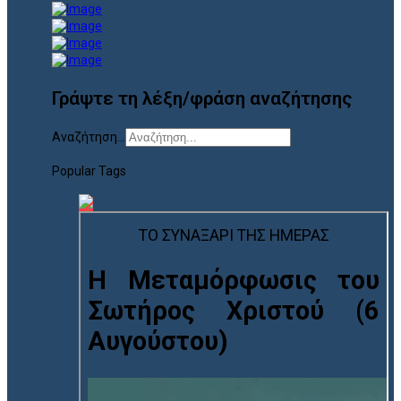
Γράψτε τη λέξη/φράση αναζήτησης
Αναζήτηση...
Popular Tags