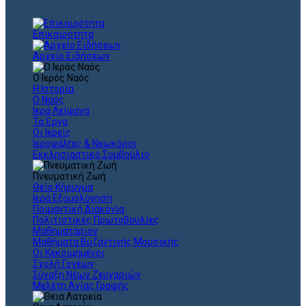
Επικαιρότητα
Αρχείο Ειδήσεων
Ο Ιερός Ναός
Η Ιστορία
Ο Ναός
Ιερά Λείψανα
Τα Έργα
Οι Ιερείς
Ιεροψάλτες & Νεωκόροι
Εκκλησιαστικό Συμβούλιο
Πνευματική Ζωή
Θείο Κήρυγμα
Ιερά Εξομολόγηση
Ποιμαντική Διακονία
Πολιτιστικές Πρωτοβουλίες
Μαθηματάριον
Μαθήματα Βυζαντινής Μουσικής
Οι Κεκοιμημένοι
Σχολή Γονέων
Σύναξη Νέων Ζευγαριών
Μελέτη Αγίας Γραφής