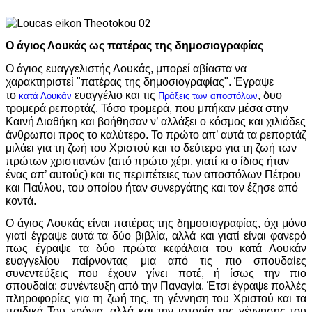
Ο άγιος Λουκάς ως πατέρας της δημοσιογραφίας
Ο άγιος ευαγγελιστής Λουκάς, μπορεί αβίαστα να
χαρακτηριστεί
"πατέρας της δημοσιογραφίας". Έγραψε
το
ευαγγέλιο και τις
, δυο
κατά Λουκάν
Πράξεις των αποστόλων
τρομερά ρεπορτάζ. Τόσο τρομερά, που μπήκαν μέσα στην
Καινή Διαθήκη και βοήθησαν ν’ αλλάξει ο κόσμος και χιλιάδες
άνθρωποι προς το καλύτερο. Το πρώτο απ’ αυτά τα ρεπορτάζ
μιλάει για τη ζωή του Χριστού και το δεύτερο για τη ζωή των
πρώτων χριστιανών (από πρώτο χέρι, γιατί κι ο ίδιος ήταν
ένας απ’ αυτούς) και τις περιπέτειες των αποστόλων Πέτρου
και Παύλου, του οποίου ήταν συνεργάτης και τον έζησε από
κοντά.
Ο άγιος Λουκάς είναι πατέρας της δημοσιογραφίας, όχι μόνο
γιατί έγραψε αυτά τα δύο βιβλία, αλλά και γιατί είναι φανερό
πως έγραψε τα δύο πρώτα κεφάλαια του κατά Λουκάν
ευαγγελίου παίρνοντας μια από τις πιο σπουδαίες
συνεντεύξεις που έχουν γίνει ποτέ, ή ίσως την πιο
σπουδαία: συνέντευξη από την Παναγία. Έτσι έγραψε πολλές
πληροφορίες για τη ζωή της, τη γέννηση του Χριστού και τα
παιδικά Του χρόνια, αλλά και την ιστορία της γέννησης του