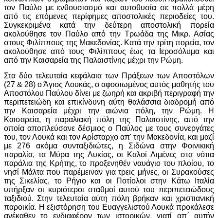
τον Παύλο με ενθουσιασμό και αυτοθυσία σε πολλά μέρη
από τις επόμενες περίφημες αποστολικές περιοδείες του.
Συγκεκριμένα κατά την δεύτερη αποστολική πορεία
ακολούθησε τον Παύλο από την Τρωάδα της Μικρ. Ασίας
στους Φιλίππους της Μακεδονίας. Κατά την τρίτη πορεία, τον
ακολούθησε από τους Φιλίππους έως τα Ιεροσόλυμα και
από την Καισαρεία της Παλαιστίνης μέχρι την Ρώμη.
Στα δύο τελευταία κεφάλαια των Πράξεων των Αποστόλων
(27 & 28) ο Άγιος Λουκάς, ο αφοσιωμένος αυτός μαθητής του
Αποστόλου Παύλου δίνει με ζωηρή και ακριβή περιγραφή την
περιπετειώδη και επικίνδυνη αύτη θαλάσσια διαδρομή από
την Καισαρεία μέχρι την αιώνια πόλη, την Ρώμη. Η
Καισαρεία, η παραλιακή πόλη της Παλαιστίνης, από την
οποία αποπλεύσανε δέσμιος ο Παύλος με τους συνεργάτες
του, τον Λουκά και τον Αρίσταρχο απ' την Μακεδονία, και μαζί
με 276 ακόμα συνταξιδιώτες, η Σιδώνα στην Φοινικική
παραλία, τα Μύρα της Λυκίας, οι Καλοί Λιμένες στα νότια
παράλια της Κρήτης, το προξενηθέν ναυάγιο του πλοίου, το
νησί Μάλτα που παρέμειναν για τρεις μήνες, οι Συρακούσες
της Σικελίας, το Ρήγιο και οι Ποτίολοι στην Κάτω Ιταλία
υπήρξαν οι κυριότεροι σταθμοί αυτού του περιπετειώδους
ταξιδιού. Στην τελευταία αύτη πόλη βρήκαν και χριστιανική
παροικία. Η εξιστόρηση του Ευαγγελιστού Λουκά προκάλεσε
ανέκαθεν το ενδιαφέρον των ιστορικών, γιατί απ΄ αυτήν