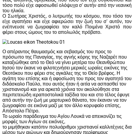
τόσο πολύ είχε αφοσιωθεί ολόψυχα σ' αυτήν από την νεανική
του ηλικία.
Ο Σωτήρας Χριστός, ο λυτρωτής του κόσμου, που τόσο τον
είχε αγαπήσει και είχε αφιερώσει την ζωή του σ' αυτόν, τον
ενέπνευσε να ζωγραφίσει τον καλό Ποιμένα Χριστό που
φέρει στους ώμους του το απολωλός πρόβατο.
Ο απέραντος θαυμασμός και σεβασμός του προς το
πρόσωπο της Παναγίας, της αγνής κόρης της Ναζαρέτ που
καταξιώθηκε από το Θεό να γίνει μητέρα του Θεανθρώπου
Ιησού τον έκανε να φιλοτεχνήσει μερικές ωραίες εικόνες της
Θεοτόκου που φέρει στις αγκάλες της το Θείο βρέφος. Η
αγάπη του επίσης και ή αφοσίωση του προς τον αγαπητό του
διδάσκαλο Παύλο, που αυτός ήταν ή αιτία να ασπασθεί τον
χριστιανισμό και για αρκετά χρόνια τον ακολούθησε στα
περιπετειώδη ιεραποστολικά ταξίδια του και στο τέλος έφυγε
από αυτήν την ζωή με μαρτυρικό θάνατο, τον έκαναν να τον
ζωγραφίσει σε εικόνα μαζί με τον άλλο κορυφαίο επίσης,
Απόστολο Πέτρο.
Το ωραίο παράδειγμα του Αγίου Λουκά να απεικονίζει τις
μορφές των Αγίων σε εικόνες,
το μιμήθηκαν κατόπιν πολυάριθμοι χριστιανοί καλλιτέχνες δια
μέσου των αιώνων και δημιούργησαν περίφημoυς