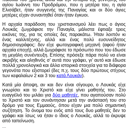
αγίου Ιωάννη του Προδρόμου, που η μητέρα του, η αγία
Ελισάβετ, ήταν συγγενής της Παναγίας και οι δύο άγιες
μητέρες είχαν συναντηθεί όταν ήταν έγκυοι.
Η αρχαία παράδοση του χριστιανισμού λέει πως ο άγιος
Λουκάς ζωγράφισε την Παναγία, μάλιστα έφτιαξε τρεις
εικόνες της, για τις οποίες δες παρακάτω. Ήταν λοιπόν κι
ένας καλλιτέχνης, αλλά και ένας πολύ ευσυνείδητος
δημοσιογράφος: δεν είχε φωτογραφική μηχανή (αφού ήταν
αρχαία εποχή), αλλά ζωγράφισε το πρόσωπο που του έδωσε
τη μεγάλη συνέντευξη. Επίσης πρόσεξε πάρα πολύ να είναι
ακριβής και αληθινός σ’ αυτά που γράφει, γι’ αυτό και έδωσε
πολλά χρονολογικά και άλλα ιστορικά στοιχεία για τα διάφορα
γεγονότα που εξιστορεί (δες π.χ. τους δύο πρώτους στίχους
των κεφαλαίων 2 και 3 του
κατά Λουκάν
).
Κατά μία άποψη, αν και δεν είναι σίγουρο, ο Λουκάς είχε
γνωρίσει και το Χριστό και είχε γίνει μαθητής του. Στο
ευαγγέλιό του μιλάει για
δύο μαθητές
, που αγαπούσαν πολύ
το Χριστό και τον συνάντησαν μετά την ανάστασή του στο
δρόμο για τους Εμμαούς, όπου είχαν μια πολύ σημαντική
συζήτηση. Το όνομα του ενός από τους δυο μαθητές δεν το
γράφει και ίσως να ήταν ο ίδιος ο Λουκάς, αλλά το έκρυψε
από ταπείνωση.