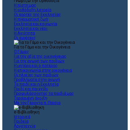
Γνωρίζω την Ορθοδοξία
Η πίστη μας
Η ορθόδοξη λατρεία
Οι εορτές της Εκκλησίας
Η πνευματική ζωή
Εκκλησία και κοινωνία
Εκκλησία και νέοι
Η Αγιότητα
Οι αιρέσεις
Για το Γάμο και την Οικογένεια
Ο Γάμος
Για την αξία της οικογένειας
Για την αγωγή των παιδιών
Η μητέρα και ο πατέρας
Η επικοινωνία στην οικογένεια
Οι ηλικίες των παιδιών
Προβλήματα στην αγωγή
Το παιδί και η Εκκλησία
Παιδί και παιχνίδι
Προφυλάσσοντας τα παιδιά μας
Ταραγμένη άνοιξη
Με τον Γέροντα π. Παϊσιο
e-Βιβλιοθηκη
Ιστορικά
Παιδεία
Λογοτεχνία