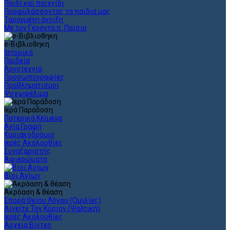
Παιδί και παιχνίδι
Προφυλάσσοντας τα παιδιά μας
Ταραγμένη άνοιξη
Με τον Γέροντα π. Παϊσιο
e-Βιβλιοθηκη
Ιστορικά
Παιδεία
Λογοτεχνία
Προσωπογραφίες
Προβληματισμοί
Ψυχωφέλιμα
Ιερά Παράδοση
Πατερικά Κείμενα
Αγία Γραφή
Κυριακοδρόμιο
Ιερές Ακολουθίες
Συναξαριστής
Αφιερώματα
Βίοι Αγίων
Ακρόαση & θέαση
Σπορά Θείου Λόγου (Ομιλίες)
Αινείτε Τον Κύριον (Ψαλτική)
Ιερές Ακολουθίες
Αρχεία Βίντεο