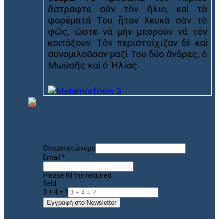
Όνοματεπώνυμο
Email
*
Please fill the required
field.
3 + 4 = ?
Εγγραφή στο Newsletter