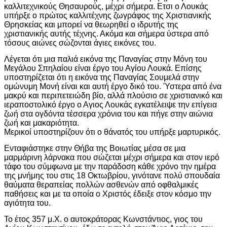
καλλιτεχνικούς Θησαυρούς, μέχρι σήμερα. Ετσι ο Λουκάς
υπήρξε ο πρώτος καλλιτέχνης ζωγράφος της Χριστιανικής
Θρησκείας και μπορεί να θεωρηθεί ο ιδρυτής της
χριστιανικής αυτής τέχνης. Ακόμα και σήμερα ύστερα από
τόσους αιώνες σώζονται άγιες εικόνες του.
Λέγεται ότι μια παλιά εικόνα της Παναγίας στην Μόνη του
Μεγάλου Σπηλαίου είναι έργο του Αγίου Λουκά. Επίσης
υποστηρίζεται ότι η εικόνα της Παναγίας Σουμελά στην
ομώνυμη Μονή είναι και αυτή έργο δικό του. Ύστερα από ένα
μακρύ και περιπετειώδη βίο, αλλά πλούσιο σε χριστιανικό και
ιεραποστολικό έργο ο Αγιος Λουκάς εγκατέλειψε την επίγεια
ζωή στα ογδόντα τέσσερα χρόνια του και πήγε στην αιώνια
ζωή και μακαριότητα.
Μερικοί υποστηρίζουν ότι ο θάνατός του υπήρξε μαρτυρικός.
Ενταφιάστηκε στην Θήβα της Βοιωτίας μέσα σε μια
μαρμάρινη λάρνακα που σώζεται μέχρι σήμερα και στον ιερό
τάφο του σύμφωνα με την παράδοση κάθε χρόνο την ημέρα
της μνήμης του στις 18 Οκτωβρίου, γινότανε πολύ σπουδαία
θαύματα θεραπείας πολλών ασθενών από οφθαλμικές
παθήσεις και με τα οποία ο Χριστός έδειξε στον κόσμο την
αγιότητα του.
Το έτος 357 μ.Χ. ο αυτοκράτορας Κωνστάντιος, γιος του