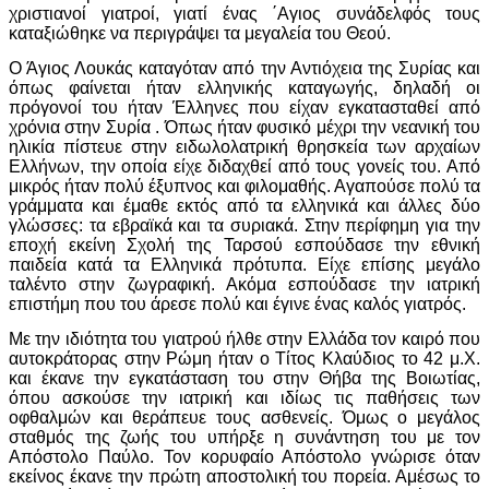
χριστιανοί γιατροί, γιατί ένας ΄Αγιoς συνάδελφός τους
καταξιώθηκε να περιγράψει τα μεγαλεία του Θεού.
Ο Άγιος Λουκάς καταγόταν από την Αντιόχεια της Συρίας και
όπως φαίνεται ήταν ελληνικής καταγωγής, δηλαδή οι
πρόγονοί του ήταν Έλληνες που είχαν εγκατασταθεί από
χρόνια στην Συρία . Όπως ήταν φυσικό μέχρι την νεανική του
ηλικία πίστευε στην ειδωλολατρική θρησκεία των αρχαίων
Ελλήνων, την οπoία είχε διδαχθεί από τους γονείς του. Από
μικρός ήταν πολύ έξυπνος και φιλομαθής. Αγαπούσε πολύ τα
γράμματα και έμαθε εκτός από τα ελληνικά και άλλες δύο
γλώσσες: τα εβραϊκά και τα συριακά. Στην περίφημη για την
εποχή εκείνη Σχολή της Ταρσού εσπούδασε την εθνική
παιδεία κατά τα Ελληνικά πρότυπα. Είχε επίσης μεγάλο
ταλέντο στην ζωγραφική. Ακόμα εσπούδασε την ιατρική
επιστήμη που του άρεσε πολύ και έγινε ένας καλός γιατρός.
Με την ιδιότητα του γιατρού ήλθε στην Ελλάδα τον καιρό που
αυτοκράτορας στην Ρώμη ήταν ο Τίτος Κλαύδιος το 42 μ.Χ.
και έκανε την εγκατάσταση του στην Θήβα της Βοιωτίας,
όπου ασκούσε την ιατρική και ιδίως τις παθήσεις των
οφθαλμών και θεράπευε τους ασθενείς. Όμως ο μεγάλος
σταθμός της ζωής του υπήρξε η συνάντηση του με τον
Απόστολο Παύλο. Τον κορυφαίο Απόστολο γνώρισε όταν
εκείνος έκανε την πρώτη αποστολική του πορεία. Αμέσως το