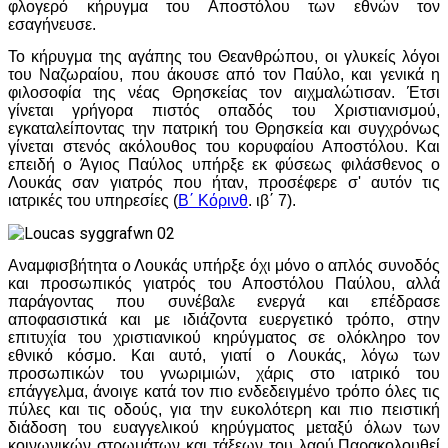
φλογερό κήρυγμα του Αποστόλου των εθνών τον
εσαγήνευσε.
Το κήρυγμα της αγάπης του Θεανθρώπου, οι γλυκείς λόγοι
του Ναζωραίου, που άκουσε από τον Παύλο, και γενικά η
φιλοσοφία της νέας Θρησκείας τον αιχμαλώτισαν. Έτσι
γίνεται γρήγορα πιστός οπαδός του Χριστιανισμού,
εγκαταλείποντας την πατρική του Θρησκεία και συγχρόνως
γίνεται στενός ακόλουθος του κορυφαίου Αποστόλου. Και
επειδή ο Άγιος Παύλος υπήρξε εκ φύσεως φιλάσθενος ο
Λουκάς σαν γιατρός που ήταν, προσέφερε σ' αυτόν τις
ιατρικές του υπηρεσίες (
Β΄ Κόρινθ
. ιβ΄ 7).
Αναμφισβήτητα ο Λουκάς υπήρξε όχι μόνο ο απλός συνοδός
και προσωπικός γιατρός του Αποστόλου Παύλου, αλλά
παράγοντας που συνέβαλε ενεργά και επέδρασε
αποφασιστικά και με ιδιάζοντα ευεργετικό τρόπο, στην
επιτυχία του χριστιανικού κηρύγματος σε ολόκληρο τον
εθνικό κόσμο. Και αυτό, γιατί ο Λουκάς, λόγω των
προσωπικών του γνωριμιών, χάρις στο ιατρικό του
επάγγελμα, άνοιγε κατά τον πιο ενδεδειγμένο τρόπο όλες τις
πύλες και τις οδούς, για την ευκολότερη και πιο πειστική
διάδοση του ευαγγελικού κηρύγματος μεταξύ όλων των
κοινωνικών στρωμάτων και τάξεων του λαού.Παρακολουθεί