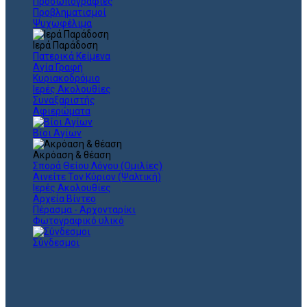
Προσωπογραφίες
Προβληματισμοί
Ψυχωφέλιμα
Ιερά Παράδοση
Πατερικά Κείμενα
Αγία Γραφή
Κυριακοδρόμιο
Ιερές Ακολουθίες
Συναξαριστής
Αφιερώματα
Βίοι Αγίων
Ακρόαση & θέαση
Σπορά Θείου Λόγου (Ομιλίες)
Αινείτε Τον Κύριον (Ψαλτική)
Ιερές Ακολουθίες
Αρχεία Βίντεο
Πέρασμα - Αρχονταρίκι
Φωτογραφικό υλικό
Σύνδεσμοι