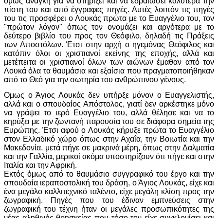
όμως ανάγκη για να στηρίξει και να εδραιώσει καλύτερα την
πίστη του και από έγγραφες πηγές. Αυτές λοιπόν τις πηγές
του τις προσφέρει ο Λουκάς πρώτα με το Ευαγγέλιο του, τον
"πρώτον λόγον" όπως τον ονομάζει και αργότερα με το
δεύτερο βιβλίο του προς τον Θεόφιλο, δηλαδή τις Πράξεις
των Αποστόλων. Έτσι στην αρχή ο ηγεμόνας Θεόφιλoς και
κατόπιν όλοι οι χριστιανοί εκείνης της εποχής, αλλά και
μετέπειτα οι χριστιανοί όλων των αιώνων έμαθαν από τον
Λουκά όλα τα θαυμάσια και εξαίσια που πραγματοποιήθηκαν
από το Θεό για την σωτηρία του ανθρώπινου γένους.
Oμως ο Άγιος Λουκάς δεν υπήρξε μόνον ο Ευαγγελιστής,
αλλά και ο σπουδαίος Απόστολος, γιατί δεν αρκέστηκε μόνο
να γράψει το ιερό Ευαγγέλιο του, αλλά θέλησε και να το
κηρύξει με την ζωντανή παρουσία του σε διάφορα σημεία της
Ευρώπης. Έτσι αφού ο Λουκάς κήρυξε πρώτα το Ευαγγέλιο
στον Ελλαδικό χώρο όπως στην Αχαΐα, την Βοιωτία και την
Μακεδονία, μετά πήγε σε μακρινά μέρη, όπως στην Δαλματία
και την Γαλλία, μερικοί ακόμα υποστηρίζουν ότι πήγε και στην
Ιταλία και την Αφρική.
Εκτός όμως από το θαυμάσιο συγγραφικό του έργο και την
σπουδαία ιεραποστολική του δράση, ο Άγιος Λουκάς, είχε και
ένα μεγάλο καλλιτεχνικό ταλέντο, είχε μεγάλη κλίση προς την
ζωγραφική. Πηγές που του έδιναν εμπνεύσεις στην
ζωγραφική του τέχνη ήταν οι μεγάλες προσωπικότητες της
νέας αληθινής θρησκείας που τόσο τον είχε συγκλονίσει και