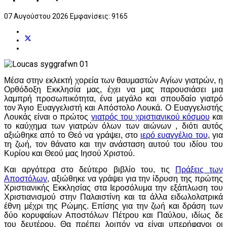
07 Αυγούστου 2026
Εμφανίσεις: 9165
Μέσα στην εκλεκτή χορεία των θαυμαστών Αγίων γιατρών, η
Ορθόδοξη Εκκλησία μας, έχει να μας παρουσιάσει μια
λαμπρή προσωπικότητα, ένα μεγάλο και σπουδαίο γιατρό
τον Άγιο Ευαγγελιστή και Απόστολο Λουκά. Ο Ευαγγελιστής
Λουκάς είναι ο πρώτος
γιατρός του χριστιανικού κόσμου
και
το καύχημα των γιατρών όλων των αιώνων , διότι αυτός
αξιώθηκε από το Θεό να γράψει, στο
ιερό ευαγγέλιο του
, για
τη ζωή, τον θάνατο και την ανάσταση αυτού του ιδίου του
Κυρίου και Θεού μας Ιησού Χριστού.
Και αργότερα στο δεύτερο βιβλίο του, τις
Πράξεις των
Αποστόλων
, αξιώθηκε να γράψει για την ίδρυση της πρώτης
Χριστιανικής Εκκλησίας στα Ιεροσόλυμα την εξάπλωση του
Χριστιανισμού στην Παλαιστίνη και τα άλλα ειδωλολατρικά
έθνη μέχρι της Ρώμης. Επίσης για την ζωή και δράση των
δύο κορυφαίων Αποστόλων Πέτρου και Παύλου, ιδίως δε
του δευτέρου. Θα πρέπει λοιπόν να είναι υπερήφανοι οι