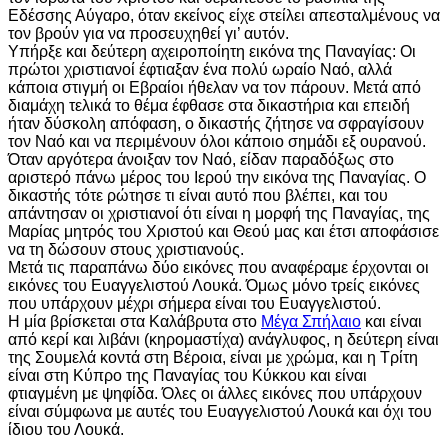
Εδέσσης Αύγαρο, όταν εκείνος είχε στείλει απεσταλμένους να
τον βρούν για να προσευχηθεί γι’ αυτόν.
Υπήρξε και δεύτερη αχειροποίητη εικόνα της Παναγίας: Οι
πρώτοι χριστιανοί έφτιαξαν ένα πολύ ωραίο Ναό, αλλά
κάποια στιγμή οι Εβραίοι ήθελαν να τον πάρουν. Μετά από
διαμάχη τελικά το θέμα έφθασε στα δικαστήρια και επειδή
ήταν δύσκολη απόφαση, ο δικαστής ζήτησε να σφραγίσουν
τον Ναό και να περιμένουν όλοι κάποιο σημάδι εξ ουρανού.
Όταν αργότερα άνοιξαν τον Ναό, είδαν παραδόξως στο
αριστερό πάνω μέρος του Ιερού την εικόνα της Παναγίας. Ο
δικαστής τότε ρώτησε τι είναι αυτό που βλέπει, και του
απάντησαν οι χριστιανοί ότι είναι η μορφή της Παναγίας, της
Μαρίας μητρός του Χριστού και Θεού μας και έτσι αποφάσισε
να τη δώσουν στους χριστιανούς.
Μετά τις παραπάνω δύο εικόνες που αναφέραμε έρχονται οι
εικόνες του Ευαγγελιστού Λουκά. Όμως μόνο τρείς εικόνες
που υπάρχουν μέχρι σήμερα είναι του Ευαγγελιστού.
Η μία βρίσκεται στα Καλάβρυτα στο
Μέγα Σπήλαιο
και είναι
από κερί και λιβάνι (κηρομαστίχα) ανάγλυφος, η δεύτερη είναι
της Σουμελά κοντά στη Βέροια, είναι με χρώμα, και η Τρίτη
είναι στη Κύπρο της Παναγίας του Κύκκου και είναι
φτιαγμένη με ψηφίδα. Όλες οι άλλες εικόνες που υπάρχουν
είναι σύμφωνα με αυτές του Ευαγγελιστού Λουκά και όχι του
ίδιου του Λουκά.