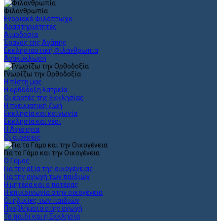
Φιλανθρωπία
Ενοριακό Φιλόπτωχο
Δραστηριότητες
Αιμοδοσία
Έρανος της Αγάπης
Εκκλησιαστική Φιλανθρωπία
Ανακύκλωση
Γνωρίζω την Ορθοδοξία
Η πίστη μας
Η ορθόδοξη λατρεία
Οι εορτές της Εκκλησίας
Η πνευματική ζωή
Εκκλησία και κοινωνία
Εκκλησία και νέοι
Η Αγιότητα
Οι αιρέσεις
Για το Γάμο και την Οικογένεια
Ο Γάμος
Για την αξία της οικογένειας
Για την αγωγή των παιδιών
Η μητέρα και ο πατέρας
Η επικοινωνία στην οικογένεια
Οι ηλικίες των παιδιών
Προβλήματα στην αγωγή
Το παιδί και η Εκκλησία