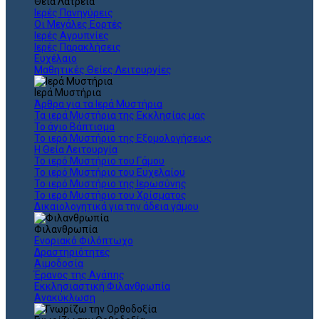
Θεια Λατρεία
Ιερές Πανηγύρεις
Οι Μεγάλες Εορτές
Ιερές Αγρυπνίες
Ιερές Παρακλήσεις
Ευχέλαιο
Μαθητικές Θείες Λειτουργίες
Ιερά Μυστήρια
Άρθρα για τα Ιερά Μυστήρια
Τα ιερά Μυστήρια της Εκκλησίας μας
Το άγιο Βάπτισμα
Το ιερό Μυστήριο της Εξομολογήσεως
Η Θεία Λειτουργία
Το ιερό Μυστήριο του Γάμου
Το ιερό Μυστήριο του Ευχελαίου
Το ιερό Μυστήριο της Ιερωσύνης
Το ιερό Μυστήριο του Χρίσματος
Δικαιολογητικά για την άδεια γάμου
Φιλανθρωπία
Ενοριακό Φιλόπτωχο
Δραστηριότητες
Αιμοδοσία
Έρανος της Αγάπης
Εκκλησιαστική Φιλανθρωπία
Ανακύκλωση