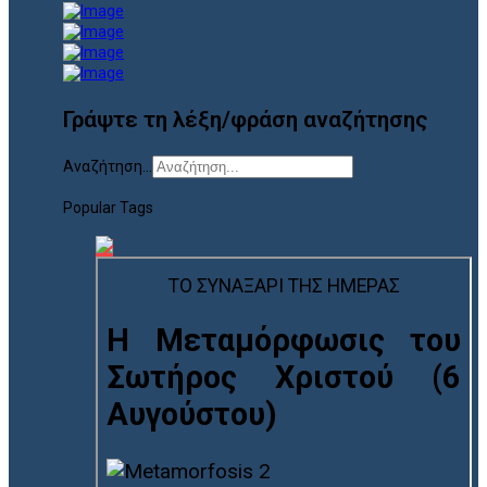
Γράψτε τη λέξη/φράση αναζήτησης
Αναζήτηση...
Popular Tags