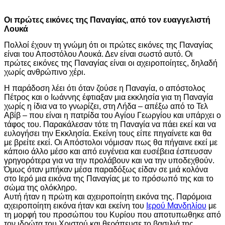
Οι πρώτες εικόνες της Παναγίας, από τον ευαγγελιστή
Λουκά
Πολλοί έχουν τη γνώμη ότι οι πρώτες εικόνες της Παναγίας
είναι του Αποστόλου Λουκά. Δεν είναι σωστό αυτό. Οι
πρώτες εικόνες της Παναγίας είναι οι αχειροποίητες, δηλαδή
χωρίς ανθρώπινο χέρι.
Η παράδοση λέει ότι όταν ζούσε η Παναγία, ο απόστολος
Πέτρος και ο Ιωάννης έφτιαξαν μια εκκλησία για τη Παναγία
χωρίς η ίδια να το γνωρίζει, στη Λήδα – απέξω από το Τελ
Αβίβ – που είναι η πατρίδα του Αγίου Γεωργίου και υπάρχει ο
τάφος του. Παρακάλεσαν τότε τη Παναγία να πάει εκεί και να
ευλογήσει την Εκκλησία. Εκείνη τους είπε πηγαίνετε και θα
με βρείτε εκεί. Οι Απόστολοι νόμισαν πως θα πήγαινε εκεί με
κάποιο άλλο μέσο και από ευγένεια και ευσέβεια έσπευσαν
γρηγορότερα για να την προλάβουν και να την υποδεχθούν.
Όμως όταν μπήκαν μέσα παραδόξως είδαν σε μιά κολόνα
στο Ιερό μια εικόνα της Παναγίας με το πρόσωπό της και το
σώμα της ολόκληρο.
Αυτή ήταν η πρώτη και αχειροποίητη εικόνα της. Παρόμοια
αχειροποίητη εικόνα ήταν και εκείνη του
Ιερού Μανδηλίου
με
τη μορφή του προσώπου του Κυρίου που αποτυπωθηκε από
τον ιδρώτα του Χριστού και θεράπευσε το βασιλιά της