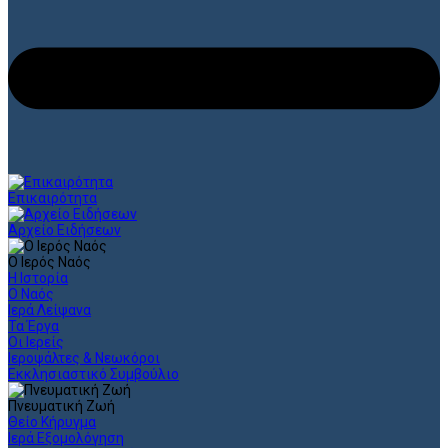
Επικαιρότητα
Αρχείο Ειδήσεων
Ο Ιερός Ναός
Η Ιστορία
Ο Ναός
Ιερά Λείψανα
Τα Έργα
Οι Ιερείς
Ιεροψάλτες & Νεωκόροι
Εκκλησιαστικό Συμβούλιο
Πνευματική Ζωή
Θείο Κήρυγμα
Ιερά Εξομολόγηση