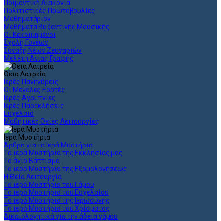
Ποιμαντική Διακονία
Πολιτιστικές Πρωτοβουλίες
Μαθηματάριον
Μαθήματα Βυζαντινής Μουσικής
Οι Κεκοιμημένοι
Σχολή Γονέων
Σύναξη Νέων Ζευγαριών
Μελέτη Αγίας Γραφής
Θεια Λατρεία
Ιερές Πανηγύρεις
Οι Μεγάλες Εορτές
Ιερές Αγρυπνίες
Ιερές Παρακλήσεις
Ευχέλαιο
Μαθητικές Θείες Λειτουργίες
Ιερά Μυστήρια
Άρθρα για τα Ιερά Μυστήρια
Τα ιερά Μυστήρια της Εκκλησίας μας
Το άγιο Βάπτισμα
Το ιερό Μυστήριο της Εξομολογήσεως
Η Θεία Λειτουργία
Το ιερό Μυστήριο του Γάμου
Το ιερό Μυστήριο του Ευχελαίου
Το ιερό Μυστήριο της Ιερωσύνης
Το ιερό Μυστήριο του Χρίσματος
Δικαιολογητικά για την άδεια γάμου