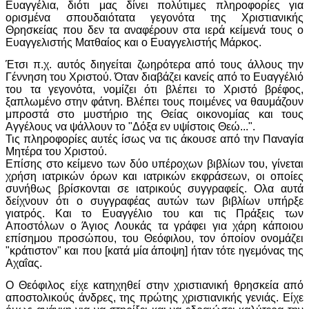
Ευαγγέλια, διότι μας δίνει πολύτιμες πληροφορίες για
ορισμένα σπουδαιότατα γεγονότα της Χριστιανικής
Θρησκείας που δεν τα αναφέρουν στα ιερά κείμενά τους ο
Ευαγγελιστής Ματθαίος και ο Ευαγγελιστής Μάρκος.
Έτσι π.χ. αυτός διηγείται ζωηρότερα από τους άλλους την
Γέννηση του Χριστού. Όταν διαβάζει κανείς από το Ευαγγέλιό
του τα γεγονότα, νομίζει ότι βλέπει το Χριστό βρέφος,
ξαπλωμένο στην φάτνη. Βλέπει τους ποιμένες να θαυμάζουν
μπροστά στο μυστήριο της Θείας οικονομίας και τους
Αγγέλους να ψάλλουν το "Δόξα εν υψίστοις Θεώ...".
Τις πληροφορίες αυτές ίσως να τις άκουσε από την Παναγία
Μητέρα του Χριστού.
Επίσης στο κείμενο των δύο υπέροχων βιβλίων του, γίνεται
χρήση ιατρικών όρων και ιατρικών εκφράσεων, οι οποίες
συνήθως βρίσκονται σε ιατρικούς συγγραφείς. Ολα αυτά
δείχνουν ότι ο συγγραφέας αυτών των βιβλίων υπήρξε
γιατρός. Και το Ευαγγέλιο του και τις Πράξεις των
Αποστόλων ο Άγιος Λουκάς τα γράφει για χάρη κάποιου
επίσημου προσώπου, του Θεόφιλου, τον όποίον ονομάζει
"κράτιστον" και που [κατά μία άποψη] ήταν τότε ηγεμόνας της
Αχαΐας.
Ο Θεόφιλος είχε κατηχηθεί στην χριστιανική θρησκεία από
αποστολικούς άνδρες, της πρώτης χριστιανικής γενιάς. Είχε