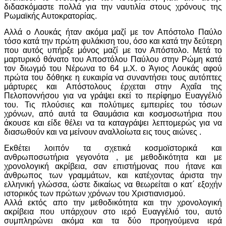
διδασκόμαστε πολλά για την ναυτιλία στους χρόνους της
Ρωμαϊκής Αυτοκρατορίας.
Αλλά ο Λουκάς ήταν ακόμα μαζί με τον Απόστολο Παύλο
τόσο κατά την πρώτη φυλάκιση του, όσο και κατά την δεύτερη
που αυτός υπήρξε μόνος μαζί με τον Απόστολο. Μετά το
μαρτυρικό θάνατο του Αποστόλου Παύλου στην Ρώμη κατά
τον διωγμό του Νέρωνα το 64 μ.Χ. ο Άγιος Λουκάς αφού
πρώτα του δόθηκε η ευκαιρία να συναντήσει τους αυτόπτες
μάρτυρες και Απόστολους έρχεται στην Αχαΐα της
Πελοποννήσου για να γράψει εκεί το περίφημο Ευαγγέλιό
του. Τις πλούσιες και πολύτιμες εμπειρίες του τόσων
χρόνων, από αυτά τα Θαυμάσια και κοσμοσωτήρια που
άκουσε και είδε θέλει να τα καταγράψει λεπτομερώς για να
διασωθούν και να μείνουν αναλλοίωτα εις τους αιώνες .
Εκθέτει λοιπόν τα σχετικά κοσμοϊστορικά και
ανθρωποσωτήρια γεγονότα , με μεθοδικότητα και με
χρονολογική ακρίβεια, σαν επιστήμονας που ήτανε και
άνθρωπος των γραμμάτων, και κατέχοντας άριστα την
ελληνική γλώσσα, ώστε δικαίως να θεωρείται ο κατ΄ εξοχήν
ιστορικός των πρώτων χρόνων του Χριστιανισμού.
Αλλά εκτός απο την μεθοδικότητα και την χρονολογική
ακρίβεια που υπάρχουν στο ιερό Ευαγγέλιό του, αυτό
συμπληρώνει ακόμα και τα δύο προηγούμενα ιερά