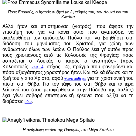
Προς Εμμαούς, ο Ιησούς συζητά με 2 μαθητές του, τον Λουκά και τον
Κλεόπα
Αλλά ήταν και επιστήμονας (γιατρός), που άφησε την
επιστήμη του για να κάνει αυτό που αγαπούσε, να
ακολουθήσει τον απόστολο Παύλο και να βοηθήσει στη
διάδοση του μηνύματος του Χριστού, για χάρη των
ανθρώπων όλων των λαών. Ο Παύλος λέει γι’ αυτόν προς
τους χριστιανούς από τις Κολοσσές της Φρυγίας: «σας
ασπάζεται ο Λουκάς ο ιατρός ο αγαπητός» (προς
Κολοσσαείς,
, στίχος 14), πράγμα που φανερώνει και
κεφ. 4
πόσο αξιαγάπητος χαρακτήρας ήταν. Και τελικά έδωσε και τη
ζωή του για το Χριστό, αφού
για τη χριστιανική του
θανατώθηκε
πίστη στη Θήβα. Για τον τάφο του στη Θήβα και τα ιερά
λείψανά του (που μεταφέρθηκαν στην Πάδοβα της Ιταλίας)
έχει γίνει σοβαρή επιστημονική έρευνα που αξίζει να τη
διαβάσεις
.
εδώ
Η ανάγλυφη εικόνα της Παναγίας στο Μέγα Σπήλαιο