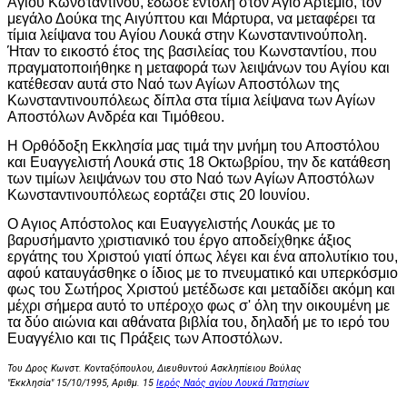
Αγίου Κωνσταντίνου, έδωσε εντολή στον Άγιο Αρτέμιο, τον
μεγάλο Δούκα της Αιγύπτου και Μάρτυρα, να μεταφέρει τα
τίμια λείψανα του Αγίου Λουκά στην Κωνσταντινούπολη.
Ήταν το εικοστό έτος της βασιλείας του Κωνσταντίου, που
πραγματοποιήθηκε η μεταφορά των λειψάνων του Αγίου και
κατέθεσαν αυτά στο Ναό των Αγίων Αποστόλων της
Κωνσταντινουπόλεως δίπλα στα τίμια λείψανα των Αγίων
Αποστόλων Ανδρέα και Τιμόθεου.
Η Ορθόδοξη Εκκλησία μας τιμά την μνήμη του Αποστόλου
και Ευαγγελιστή Λουκά στις 18 Οκτωβρίου, την δε κατάθεση
των τιμίων λειψάνων του στο Ναό των Αγίων Αποστόλων
Κωνσταντινουπόλεως εορτάζει στις 20 Ιουνίου.
Ο Αγιος Απόστολος και Ευαγγελιστής Λουκάς με το
βαρυσήμαντο χριστιανικό του έργο αποδείχθηκε άξιος
εργάτης του Χριστού γιατί όπως λέγει και ένα απολυτίκιο του,
αφού καταυγάσθηκε ο ίδιος με το πνευματικό και υπερκόσμιο
φως του Σωτήρος Χριστού μετέδωσε και μεταδίδει ακόμη και
μέχρι σήμερα αυτό το υπέροχο φως σ' όλη την οικουμένη με
τα δύο αιώνια και αθάνατα βιβλία του, δηλαδή με το ιερό του
Ευαγγέλιο και τις Πράξεις των Αποστόλων.
Του Δρος Κωνστ. Κονταξόπουλου,
Διευθυντού Ασκληπίειου Βούλας
"Εκκλησία" 15/10/1995, Αριθμ. 15
Ιερός Ναός αγίου Λουκά Πατησίων