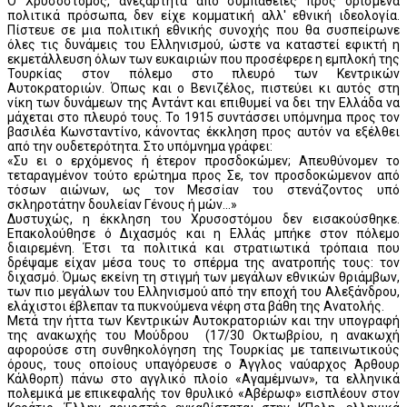
Ο Χρυσόστομος, ανεξάρτητα από συμπάθειες προς ορισμένα
πολιτικά πρόσωπα, δεν είχε κομματική αλλ' εθνική ιδεολογία.
Πίστευε σε μια πολιτική εθνικής συνοχής που θα συσπείρωνε
όλες τις δυνάμεις του Ελληνισμού, ώστε να καταστεί εφικτή η
εκμετάλλευση όλων των ευκαιριών που προσέφερε η εμπλοκή της
Τουρκίας στον πόλεμο στο πλευρό των Κεντρικών
Αυτοκρατοριών. Όπως και ο Βενιζέλος, πιστεύει κι αυτός στη
νίκη των δυνάμεων της Αντάντ και επιθυμεί να δει την Ελλάδα να
μάχεται στο πλευρό τους. Το 1915 συντάσσει υπόμνημα προς τον
βασιλέα Κωνσταντίνο, κάνοντας έκκληση προς αυτόν να εξέλθει
από την ουδετερότητα. Στο υπόμνημα γράφει:
«Συ ει ο ερχόμενος ή έτερον προσδοκώμεν; Απευθύνομεν το
τεταραγμένον τούτο ερώτημα προς Σε, τον προσδοκώμενον από
τόσων αιώνων, ως τον Μεσσίαν του στενάζοντος υπό
σκληροτάτην δουλείαν Γένους ή μών...»
Δυστυχώς, η έκκληση του Χρυσοστόμου δεν εισακούσθηκε.
Επακολούθησε ό Διχασμός και η Ελλάς μπήκε στον πόλεμο
διαιρεμένη. Έτσι τα πολιτικά και στρατιωτικά τρόπαια που
δρέψαμε είχαν μέσα τους το σπέρμα της ανατροπής τους: τον
διχασμό. Όμως εκείνη τη στιγμή των μεγάλων εθνικών θριάμβων,
των πιο μεγάλων του Ελληνισμού από την εποχή του Αλεξάνδρου,
ελάχιστοι έβλεπαν τα πυκνούμενα νέφη στα βάθη της Ανατολής.
Μετά την ήττα των Κεντρικών Αυτοκρατοριών και την υπογραφή
της ανακωχής του Μούδρου (17/30 Οκτωβρίου, η ανακωχή
αφορούσε στη συνθηκολόγηση της Τουρκίας με ταπεινωτικούς
όρους, τους οποίους υπαγόρευσε ο Άγγλος ναύαρχος Άρθουρ
Κάλθορπ) πάνω στο αγγλικό πλοίο «Αγαμέμνων», τα ελληνικά
πολεμικά με επικεφαλής τον θρυλικό «Αβέρωφ» εισπλέουν στον