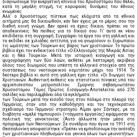
διαγνώσουμε την ευεργετική επίνοια του Χρυσοστόμου που θέλει,
κατά τη μεγάλη στιγμή, τις κορυφαίες δυνάμεις του έθνους
ενωμένες.
Αλλ' ο Χρυσόστομος πίστευε πως ελάχιστα από τα εθνικά
αιτήματά μας θα δικαιωθούν, εάν δεν έχεις με το μέρος σου την
διεθνή κοινή γνώμη. Δεν αρκεί να έχεις δίκαιο, πρέπει να το
αποδεικνύεις. Να πείθεις για το δίκαιό σου. Γι' αυτό εκ νέου
επιδίδεται στη συγγραφή. Συγγράφει τα έργα του στη γαλλική και
τα εκδίδει σε χιλιάδες αντίτυπα, για να γνωρίσουν οι Ευρωπαίοι
τις ωμότητες των Τούρκων εις βάρος των χριστιανών. Το πρώτο
βιβλίο έχει τον ενδεικτικό τίτλο «Ο Ελληνισμός της Μικράς Ασίας
και η Νέα Τουρκία». Μετά την ιστορική εισαγωγή και την
ψυχογράφηση των δύο λαών, εκθέτει με λεπτομερή ακρίβεια
όλους τους διωγμούς που υπέστη το ελληνικό στοιχείο από της
συστάσεως του νεοτουρκικού κομιτάτου μέχρι του 1914. Το
δεύτερο βιβλίο κι αυτό στη γαλλική έχει τίτλο: «Οι διωγμοί των
Χριστιανών. Αυθεντική έκθεσις και στατιστικοί πίνακες υπό του
αρχιεπισκόπου μητροπολίτου Σμύρνης σεβασμιωτάτου
Χρυσοστόμου. Τόμος Πρώτος. Εισαγωγή».Αποτελείται από 270
σελίδες και περιλαμβάνει όλα τα εγκλήματα
των Τούρκων μετά την είσοδό τους στον πόλεμο στο πλευρό της
Γερμανίας, όταν υπό την καθοδήγηση και τον τεχνοκρατικό
σχεδιασμό του Γερμανού στρατηγού Λίμαν φον Σάντερς, με τα
διαβόητα «αμελέ ταμπουρού» (=τάγματα έργασίας) εφάρμοσαν τη
πολιτική της γενοκτονίας (Αυτό άλλωστε ήταν μέσα στο
πρόγραμμα των Νεοτούρκων. Σε συνέδριο που έγινε το 1911 στη
Θεσσαλονίκη αποφασίστηκε: «Πρέπει να εμποδίσουμε την ανάταξη
των χριστιανικών πληθυσμών και γενικά όλων των μειονοτήτων.