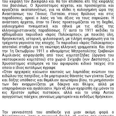
του κεφαλή τον Δικέφαλο και θα τον επιθέσει επί της κεφαλής
του βασιλέως. Ο Χρυσόστομος εύχεται, και προσεύχεται και
εργάζεται ακαταπονήτως, για να έλθει η ευλογημένη ώρα της
Αναστάσεως του Γένους. Πιστεύει στους θρύλους και στις
παραδόσεις, αρκεί ο λαός να 'ναι άξιος να τους σαρκώσει. Η
ανάσταση έρχεται, όταν το Γένος προετοιμάζεται να τη δεχθεί,
γαλουχημένο πνευματικά και ηθικά με τις αξίες της
ελληνοχριστιανικής παραδόσεως. Γι' αυτό το 1911 εκδίδει το
εβδομαδιαίο περιοδικό «Ιερός Πολύκαρπος», με ποικίλη ύλη,
θρησκευτική, ιστορική, φιλοσοφική, με τιλήρη ενημέρωση για τα
τρέχοντα γεγονότα της εποχής. Το περιοδικό «Ιερός Πολύκαρπος»
αποτελεί σταθμό για τη νεώτερη ελληνική γραμματεία. Και όταν
την 1η Όκτωβρίου 1911 ο εθνομάρτυς Μητροπολίτης Γρεβενών
Αιμιλιανός εσφαγιάσθη από τους κομιτατζήδες (όργανα του
νεοτουρκικού κομιτάτου) στο χωριό Σνίχοβο (νυν Δεσπότης), ο
Χρυσόστομος ετόλμησε να του αφιερώσει ειδικό τεύχος στο
οποίο ο ίδιος ευτόλμως έγραψε:
«Όταν αρχιερείς καίιωσιν εαυτούς ως λαμπάδας ενώπιον του
ειδώλου της πατρίδος, ο δε μαρτυρικός θάνατός των γίνεται ζωής
και δόξης υπόθεσις και θεμέλιον αγιωτέρου βίου, το μνημόσυνόν
των δεν εναρμονίζεται με δάκρνα και θλίψιν, αλλά με
υπερηφάνειαν και αγαλλίασιν. Ημίν εξ όλων εχαρίσθη όχι μόνον το
εις Χριστόν ορθώς πιστεύειν, αλλά και το υπέρ Αυτού
αγογγύστως πάσχειν, γενναίως μαρτυρείν και ενδόξως θρήσκειν».
Την γενναιότητά του απέδειξε για μιαν ακόμη φορά ο