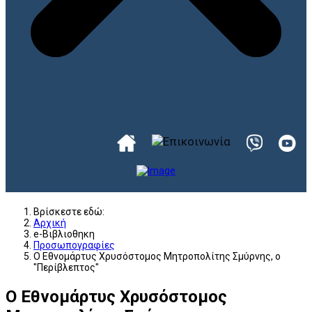
Βρίσκεστε εδώ:
Αρχική
e-Βιβλιοθηκη
Προσωπογραφίες
Ο Εθνομάρτυς Χρυσόστομος Μητροπολίτης Σμύρνης, ο
"Περίβλεπτος"
Ο Εθνομάρτυς Χρυσόστομος