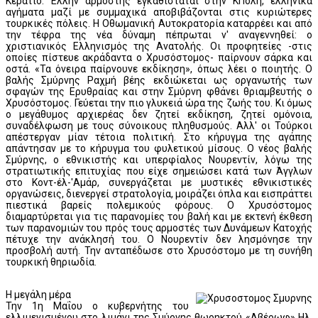
Κεράτιο. Έλλην αρμοστής εγκαθίσταται στην ΚΠολη, ελληνικά
αγήματα μαζί με συμμαχικά αποβιβάζονται στις κυριώτερες
τουρκικές πόλεις. Η Οθωμανική Αυτοκρατορία καταρρέει και από
την τέφρα της νέα δύναμη πέπρωται ν' αναγεννηθεί: ο
χριστιανικός Ελληνισμός της Ανατολής. Οι προφητείες -στις
οποίες πίστευε ακράδαντα ο Χρυσόστομος- παίρνουν σάρκα και
οστά. «Τα όνειρα παίρνουνε εκδίκηση», όπως λέει ο ποιητής. Ο
βαλής Σμύρνης Ραχμή βέης εκδιώκεται ως οργανωτής των
σφαγών της Ερυθραίας και στην Σμύρνη φθάνει θριαμβευτής ο
Χρυσόστομος. Γεύεται την πιο γλυκειά ώρα της ζωής του. Κι όμως
ο μεγάθυμος αρχιερέας δεν ζητεί εκδίκηση, ζητεί ομόνοια,
συναδέλφωση με τους σύνοικους πληθυσμούς. Αλλ' οι Τούρκοι
απέστεργαν μίαν τέτοια πολιτική. Στο κήρυγμα της αγάπης
απάντησαν με το κήρυγμα του φυλετικού μίσους. Ο νέος βαλής
Σμύρνης, ο εθνικιστής και υπερφίαλος Νουρεντίν, λόγω της
στρατιωτικής επιτυχίας που είχε σημειώσει κατά των Άγγλων
στο Κοντ-έλ-'Αμάρ, συνεργάζεται με μυστικές εθνικιστικές
οργανώσεις, διενεργεί στρατολογία, μοιράζει όπλα και εισπράττει
πιεστικά βαρείς πολεμικούς φόρους. Ο Χρυσόστομος
διαμαρτύρεται για τις παρανομίες του βαλή και με εκτενή έκθεση
των παρανομιών του πρός τους αρμοστές των Δυνάμεων Κατοχής
πέτυχε την ανάκλησή του. Ο Νουρεντίν δεν λησμόνησε την
προσβολή αυτή. Την ανταπέδωσε στο Χρυσόστομο με τη συνήθη
τουρκική θηριωδία.
Η μεγάλη μέρα
Την 1η Μαΐου ο κυβερνήτης του
ελλιμενισμένου στο λιμάνι της Σμύρνης θωρηκτού «Αβέρωφ» Ηλ.