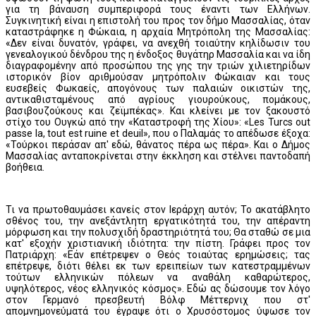
για τη βάναυση συμπεριφορά τους έναντι των Ελλήνων.
Συγκινητική είναι η επιστολή του προς τον δήμο Μασσαλίας, όταν
καταστράφηκε η Φώκαια, η αρχαία Μητρόπολη της Μασσαλίας:
«Δεν είναι δυνατόν, γράφει, να ανεχθή τοιαύτην κηλίδωσιν του
γενεαλογικού δένδρου της η ένδοξος θυγάτηρ Μασσαλία και να ίδη
διαγραφομένην από προσώπου της γης την τριών χιλιετηρίδων
ιστορικόν βίον αριθμούσαν μητρόπολιν Φώκαιαν και τους
ευσεβείς Φωκαείς, απογόνους των παλαιών οικιστών της,
αντικαθισταμένους από αγρίους γιουρούκους, πομάκους,
βασιβουζούκους και ζεϊμπέκας». Και κλείνει με τον ξακουστό
στίχο του Ουγκώ από την «Καταστροφή της Χίου»: «Les Turcs out
passe la, tout est ruine et deuil», που ο Παλαμάς το απέδωσε έξοχα:
«Τούρκοι περάσαν απ' εδώ, θάνατος πέρα ως πέρα». Και ο Δήμος
Μασσαλίας ανταποκρίνεται στην έκκληση και στέλνει παντοδαπή
βοήθεια.
Τι να πρωτοθαυμάσει κανείς στον Ιεράρχη αυτόν; Το ακατάβλητο
σθένος του, την ανεξάντλητη εργατικότητά του, την απέραντη
μόρφωση και την πολυσχιδή δραστηριότητά του; Θα σταθώ σε μια
κατ' εξοχήν χριστιανική ιδιότητα: την πίστη. Γράφει προς τον
Πατριάρχη: «Εάν επέτρεψεν ο Θεός τοιαύτας ερημώσεις; τας
επέτρεψε, διότι θέλει εκ των ερειπείων των κατεστραμμένων
τούτων ελληνικών πόλεων να αναθάλη καθαρώτερος,
υψηλότερος, νέος ελληνικός κόσμος». Εδώ ας δώσουμε τον λόγο
στον Γερμανό πρεσβευτή Βόλφ Μέττερνιχ που στ'
απομνημονεύματά του έγραψε ότι ο Χρυσόστομος ύψωσε τον