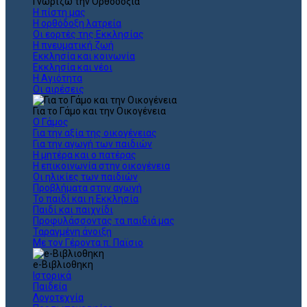
Γνωρίζω την Ορθοδοξία
Η πίστη μας
Η ορθόδοξη λατρεία
Οι εορτές της Εκκλησίας
Η πνευματική ζωή
Εκκλησία και κοινωνία
Εκκλησία και νέοι
Η Αγιότητα
Οι αιρέσεις
Για το Γάμο και την Οικογένεια
Ο Γάμος
Για την αξία της οικογένειας
Για την αγωγή των παιδιών
Η μητέρα και ο πατέρας
Η επικοινωνία στην οικογένεια
Οι ηλικίες των παιδιών
Προβλήματα στην αγωγή
Το παιδί και η Εκκλησία
Παιδί και παιχνίδι
Προφυλάσσοντας τα παιδιά μας
Ταραγμένη άνοιξη
Με τον Γέροντα π. Παϊσιο
e-Βιβλιοθηκη
Ιστορικά
Παιδεία
Λογοτεχνία