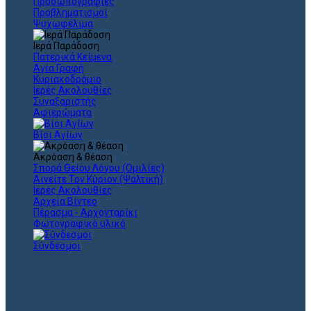
Προσωπογραφίες
Προβληματισμοί
Ψυχωφέλιμα
Ιερά Παράδοση
Πατερικά Κείμενα
Αγία Γραφή
Κυριακοδρόμιο
Ιερές Ακολουθίες
Συναξαριστής
Αφιερώματα
Βίοι Αγίων
Ακρόαση & θέαση
Σπορά Θείου Λόγου (Ομιλίες)
Αινείτε Τον Κύριον (Ψαλτική)
Ιερές Ακολουθίες
Αρχεία Βίντεο
Πέρασμα - Αρχονταρίκι
Φωτογραφικό υλικό
Σύνδεσμοι