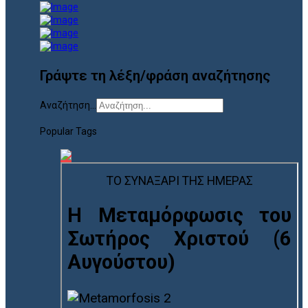
Γράψτε τη λέξη/φράση αναζήτησης
Αναζήτηση...
Popular Tags