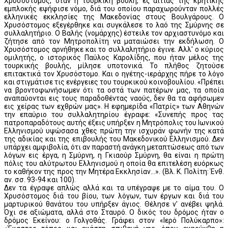
Χρυσόστομος, όταν η τουρκική βουλή, εξ αιτίας της κρητικής
εμπλοκής εψήφισε νόμο, διά του οποίου παραχωρούνταν πολλές
ελληνικές εκκλησίες της Μακεδονίας στους Βουλγάρους. Ο
Χρυσόστομος εξεγέρθηκε και συγκάλεσε το λαό της Σμύρνης σε
συλλαλητήριο. Ο Βαλής (νομάρχης) έστειλε τον αρχιαστυνόμο και
ζήτησε από τον Μητροπολίτη να ματαιώσει την εκδήλωση. Ο
Χρυσόστομος αρνήθηκε και το συλλαλητήριο έγινε. Αλλ' ο κύριος
ομιλητής, ο ιστορικός Παύλος Καρολίδης, που ήταν μέλος της
τουρκικής βουλής, μίλησε υποτονικά. Το πλήθος ζητούσε
επιτακτικά τον Χρυσόστομο. Και ο ηγέτης-ιεράρχης πήρε το λόγο
και στιγμάτισε τις ενέργειες του τουρκικού κοινοβουλίου. «Πρέπει
να βροντοφωνήσωμεν ότι τα οστά των πατέρων μας, τα οποία
αναπαύονται εις τους παραδοθέντας ναούς, δεν θα τα αφήσωμεν
εις χείρας των εχθρών μας». Η εφημερίδα «Πατρίς» των Αθηνών
την επαύριο του συλλαλητηρίου έγραφε: «Συνεπής προς τας
πατροπαραδότους αυτής έξεις υπήρξεν η Μητρόπολις του Ιωνικού
Ελληνισμού υψώσασα χθες πρώτη την ισχυράν φωνήν της κατά
της αδικίας και της επιβουλής του Μακεδονικού Ελληνισμού. Δεν
υπάρχει αμφιβολία, ότι αν παραστή ανάγκη μεταπτώσεως από των
λόγων εις έργα, η Σμύρνη, η Γκιαούρ Σμύρνη, θα είναι η πρώτη
πόλις του αλύτρωτου Ελληνισμού η οποία θα επιτελέση ευόρκως
το καθήκον της προς την Μητέρα Εκκλησίαν...». (Βλ. Κ. Πολίτη: Ένθ.
αν. σσ. 93-94 και 100).
Δεν τα έγραψε απλώς αλλά και τα υπέγραψε με το αίμα του. Ο
Χρυσόστομος διά του βίου, των λόγων, των έργων και διά του
μαρτυρικού θανάτου του υπήρξεν άγιος. Θέλησε ν' ανέβει ψηλά.
Όχι σε αξιώματα, αλλά στο Σταυρό. Ο δικός του δρόμος ήταν ο
δρόμος Εκείνου: ο Γολγοθάς. Γράφει στον «Ιερό Πολύκαρπο»: