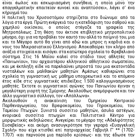
είναι έωλος και εσκωριασμένη συνήθεια, η οποία μόνο την
επαγγελματικήν επαιτείαν ευνοεί και αναπτύσσει», λέγει σ' ένα
κήρυγμά του.
Η πολιτική του Χρυσοστόμου στηρίζεται στο διώνυμο: από τα
λόγια στα έργα. Πρώτη ενέργειά του η κατεδάφιση του σαθρού και
χαμηλού οικίσκου, ο οποίος στέγαζε τα γραφεία της
Μητροπόλεως. Στη θέση του έκτισε επιβλητικό μητροπολιτικό
μέγαρο, όχι για να προβάλει τον εαυτό του αλλά το ποίμνιό του, μια
και το Μέγαρο αυτό θα γίνει από εδώ και μπρος η καρδιά και ο
νους του Μικρασιατικού Ελληνισμού. Αποκαθαίρει τον κλήρο από
ανάξια στοιχεία και εισάγει στα κατώτερα σχολεία το Φρεβελιανό
σύστημα. Στις 16 Μαΐου καλεί στο στάδιο τους αθλητές του
«Πανιωνίου», του αρχαιοτέρου ελληνικού αθλητικού σωματείου,
και με έκπληξη είδε να παρελαύνει μπροστά του μια εκατοντάδα
νυσταλέων και μαλθακών μαθητών. Αμέσως καθιερώνει στα
σχολεία τη γυμναστική ως μάθημα υποχρεωτικό και το επόμενο
έτος είδε στις γυμναστικές επιδείξεις 1.500 καλογυμνασμένους
μαθητές. Έκτοτε οι γυμναστικοί αγώνες του Πανιωνίου έγιναν η
μεγαλύτερη γιορτή της Σμύρνης. Ακολούθως ανεμόρφωσε και τον
άλλο γυμναστικό σύλλογο, τον «Απόλλωνα».
Ακολουθούν η ανακαίνιση του Ομηρείου Κεντρικού
Παρθεναγωγείου, του Βρεφοκομείου, του Γηροκομείου, του
Ταμείου Πτωχών. Συνιστά συσσίτιο μαθητών, άσυλα αστέγων,
ενοριακά συσσίτια πτωχών και Πολιτιστικό Κέντρο για
μορφωτικές εκδηλώσεις. Ανεγείρει το μέγαρο της «Αδελφότητος
Ευσεβείας» και ακόμη ανασυγκρότησε την γεραρά «Ευαγγελική
Σχολή» που είχε κτισθεί επί πατριαρχείας Γαβριήλ Γ’ ** (1702-
1707) -και περνούσε μια περίοδο κρίσεως- και της έδωσε την