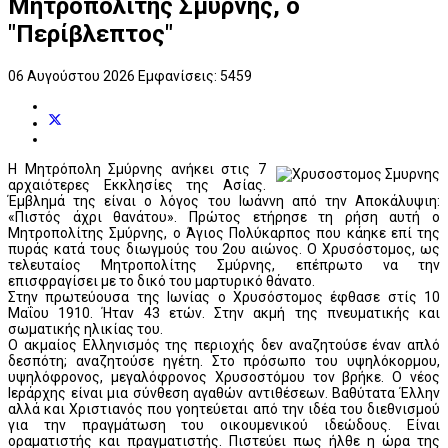
Μητροπολίτης Σμύρνης, ο
"Περίβλεπτος"
06 Αυγούστου 2026
Εμφανίσεις: 5459
Η Μητρόπολη Σμύρνης ανήκει στις 7
αρχαιότερες Εκκλησίες της Ασίας.
Έμβλημά της είναι ο λόγος του Ιωάννη από την Αποκάλυψιη:
«Πιστός άχρι θανάτου». Πρώτος ετήρησε τη ρήση αυτή ο
Μητροπολίτης Σμύρνης, ο Άγιος Πολύκαρπος που κάηκε επί της
πυράς κατά τους διωγμούς του 2ου αιώνος. Ο Χρυσόστομος, ως
τελευταίος Μητροπολίτης Σμύρνης, επέπρωτο να την
επισφραγίσει με το δικό του μαρτυρικό θάνατο.
Στην πρωτεύουσα της Ιωνίας ο Χρυσόστομος έφθασε στίς 10
Μαΐου 1910. Ήταν 43 ετών. Στην ακμή της πνευματικής και
σωματικής ηλικίας του.
Ο ακμαίος Ελληνισμός της περιοχής δεν αναζητούσε έναν απλό
δεσπότη; αναζητούσε ηγέτη. Στο πρόσωπο του υψηλόκορμου,
υψηλόφρονος, μεγαλόφρονος Χρυσοστόμου τον βρήκε. Ο νέος
Ιεράρχης είναι μια σύνθεση αγαθών αντιθέσεων. Βαθύτατα Έλλην
αλλά και Χριστιανός που γοητεύεται από την ιδέα του διεθνισμού
για την πραγμάτωση του οικουμενικού ιδεώδους. Είναι
οραματιστής και πραγματιστής. Πιστεύει πως ήλθε η ώρα της