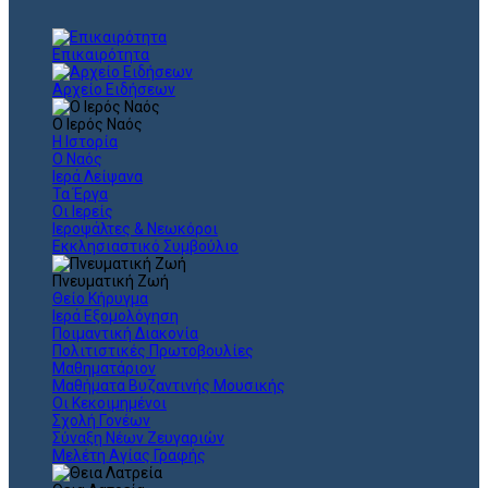
Επικαιρότητα
Αρχείο Ειδήσεων
Ο Ιερός Ναός
Η Ιστορία
Ο Ναός
Ιερά Λείψανα
Τα Έργα
Οι Ιερείς
Ιεροψάλτες & Νεωκόροι
Εκκλησιαστικό Συμβούλιο
Πνευματική Ζωή
Θείο Κήρυγμα
Ιερά Εξομολόγηση
Ποιμαντική Διακονία
Πολιτιστικές Πρωτοβουλίες
Μαθηματάριον
Μαθήματα Βυζαντινής Μουσικής
Οι Κεκοιμημένοι
Σχολή Γονέων
Σύναξη Νέων Ζευγαριών
Μελέτη Αγίας Γραφής