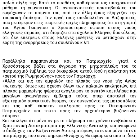
παλιά αίγλη της. Κατά τα ειωθότα, καθιέρωσε ως υποχρεωτικό
μάθημα τη γυμναστική. Οι ανακαινιστικές πρωτοβουλίες του
εμψύχωναν το ποίμνιό του, από την άλλη όμως εξόργιζαν την
τουρκική διοίκηση. Την οργή τους υπεδαύλιζαν οι Λαζαριστές,
που μετέφεραν στις τουρκικές αρχές πληροφορίες ότι στη γιορτή
του Αγίου Γεωργίου ο Χρυσόστομος ύψωσε στους ναούς
ελληνικές σημαίες, ότι διορίζει στα σχολεία Έλληνες δασκάλους,
ότι δεν επέτρεψε στους Έλληνες μαθητές να μετάσχουν στην
εορτή της αναρρήσεως του σουλτάνου κ.λπ.
Παράλληλα παραπονιέται και το Πατριαρχείο, γιατί ο
Χρυσόστομος βάζει στα έγγραφα της μητροπόλεώς του το
πατριαρχικό έμβλημα του δικεφάλου αετού. Ιδού η απάντηση του
«αετού της Ρωμηοσύνης» προς τον Πατριάρχη:
«Αλλά και εις τον ομφαλόν της πλακός του ναού τής Αγίας
Φωτεινής, όπως και σχεδόν όλων των παλαιών εκκλησιών, επί
πλακός μαρμαρίνης φέρεται ανάγλυφον το σεπτόν και πλήρες και
μεγάλων αναμνήσεων έμβλημα τούτο, όπερ άποτελεί τον
εξωτερικόν συνεκτικόν δεσμόν, τον συνενούντα τας μητροπόλεις
και τας καθ' έκαστον εκκλησίας προς το Οικουμενικόν
Πατριαρχείον και τούτο προς τον αρχαιότερον βυζαντινόν
κόσμον».
Και επιλέγει ότι μόνο αν με το πλήρωμα του χρόνου αναβιώσει η
Χριστιανική Αυτοκρατορία της Ελληνικής Ανατολής και αναφανεί
ο διάδοχος των Βυζαντινών Αυτοκρατόρων, τότε και μόνο τότε ο
πατριάρχης, που είναι σήμερα Εθνάρχης, θα αφαιρέσει από τη δική