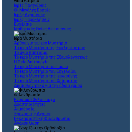
Θεια Λατρεία
Ιερές Πανηγύρεις
Οι Μεγάλες Εορτές
Ιερές Αγρυπνίες
Ιερές Παρακλήσεις
Ευχέλαιο
Μαθητικές Θείες Λειτουργίες
Ιερά Μυστήρια
Άρθρα για τα Ιερά Μυστήρια
Τα ιερά Μυστήρια της Εκκλησίας μας
Το άγιο Βάπτισμα
Το ιερό Μυστήριο της Εξομολογήσεως
Η Θεία Λειτουργία
Το ιερό Μυστήριο του Γάμου
Το ιερό Μυστήριο του Ευχελαίου
Το ιερό Μυστήριο της Ιερωσύνης
Το ιερό Μυστήριο του Χρίσματος
Δικαιολογητικά για την άδεια γάμου
Φιλανθρωπία
Ενοριακό Φιλόπτωχο
Δραστηριότητες
Αιμοδοσία
Έρανος της Αγάπης
Εκκλησιαστική Φιλανθρωπία
Ανακύκλωση