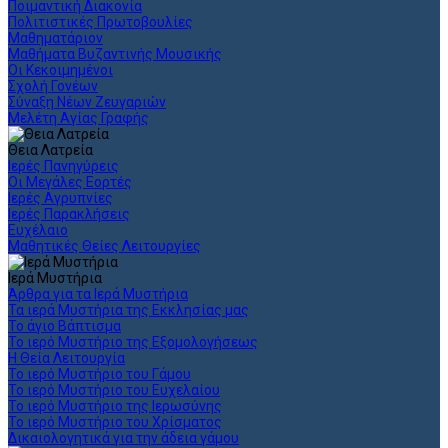
Ποιμαντική Διακονία
Πολιτιστικές Πρωτοβουλίες
Μαθηματάριον
Μαθήματα Βυζαντινής Μουσικής
Οι Κεκοιμημένοι
Σχολή Γονέων
Σύναξη Νέων Ζευγαριών
Μελέτη Αγίας Γραφής
Θεια Λατρεία
Ιερές Πανηγύρεις
Οι Μεγάλες Εορτές
Ιερές Αγρυπνίες
Ιερές Παρακλήσεις
Ευχέλαιο
Μαθητικές Θείες Λειτουργίες
Ιερά Μυστήρια
Άρθρα για τα Ιερά Μυστήρια
Τα ιερά Μυστήρια της Εκκλησίας μας
Το άγιο Βάπτισμα
Το ιερό Μυστήριο της Εξομολογήσεως
Η Θεία Λειτουργία
Το ιερό Μυστήριο του Γάμου
Το ιερό Μυστήριο του Ευχελαίου
Το ιερό Μυστήριο της Ιερωσύνης
Το ιερό Μυστήριο του Χρίσματος
Δικαιολογητικά για την άδεια γάμου