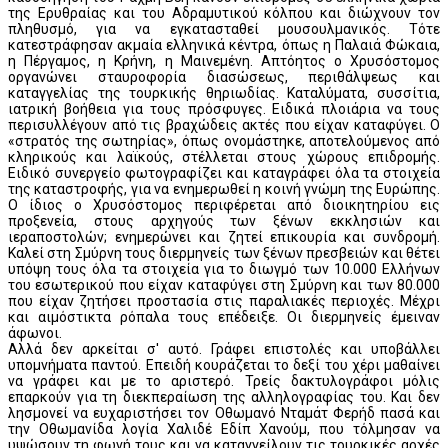
της Ερυθραίας και του Αδραμυτικού κόλπου και διώχνουν τον
πληθυσμό, για να εγκατασταθεί μουσουλμανικός. Τότε
κατεστράφησαν ακμαία ελληνικά κέντρα, όπως η Παλαιά Φώκαια,
η Πέργαμος, η Κρήνη, η Μαινεμένη. Απτόητος ο Χρυσόστομος
οργανώνει σταυροφορία διασώσεως, περιθάλψεως και
καταγγελίας της τουρκικής θηριωδίας. Καταλύματα, συσσίτια,
ιατρική βοήθεια για τους πρόσφυγες. Ειδικά πλοιάρια να τους
περισυλλέγουν από τις βραχώδεις ακτές που είχαν καταφύγει. Ο
«στρατός της σωτηρίας», όπως ονομάστηκε, αποτελούμενος από
κληρικούς και λαϊκούς, στέλλεται στους χώρους επιδρομής.
Ειδικό συνεργείο φωτογραφίζει και καταγράφει όλα τα στοιχεία
της καταστροφής, για να ενημερωθεί η κοινή γνώμη της Ευρώπης.
Ο ίδιος ο Χρυσόστομος περιφέρεται από διοικητηρίου εις
προξενεία, στους αρχηγούς των ξένων εκκλησιών και
ιεραποστολών; ενημερώνει και ζητεί επικουρία και συνδρομή.
Καλεί στη Σμύρνη τους διερμηνείς των ξένων πρεσβειών και θέτει
υπόψη τους όλα τα στοιχεία για το διωγμό των 10.000 Ελλήνων
του εσωτερικού που είχαν καταφύγει στη Σμύρνη και των 80.000
που είχαν ζητήσει προστασία στις παραλιακές περιοχές. Μέχρι
και αιμόστικτα ρόπαλα τους επέδειξε. Οι διερμηνείς έμειναν
άφωνοι.
Αλλά δεν αρκείται σ' αυτό. Γράφει επιστολές και υποβάλλει
υπομνήματα παντού. Επειδή κουράζεται το δεξί του χέρι μαθαίνει
να γράφει και με το αριστερό. Τρείς δακτυλογράφοι μόλις
επαρκούν για τη διεκπεραίωση της αλληλογραφίας του. Και δεν
λησμονεί να ευχαριστήσει τον Οθωμανό Νταμάτ Φερήδ πασά και
την Οθωμανίδα λογία Χαλιδέ Εδίπ Χανούμ, που τόλμησαν να
υψώσουν τη φωνή τους και να καταγγείλουν τις τουρκικές αρχές