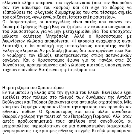
ελληνικό κλήρο υπεράνω του αγγλικανικού (που τον θεωρούσε
σαν τον καλύτερο του κόσμου) και ότι είχε το θάρρος να
εξαπολύσει τις φλογερές διαμαρτυρίες του στα τέσσερα σημεία
του ορίζοντος, «ενώ εγνώριζε ότι ίστατο επί ηφαιστείου».
Οι διαμαρτυρίες, οι καταγγελίες είναι αυτές που έκαναν τον
διοικητή Σμύρνης Ραχμή Βέη να ζητήσει την εκουσία αποχώρηση
του Χρυσοστόμου, για να μην μεταχειρισθεί βία. Του υποσχόταν
μάλιστα καλύτερη Μητρόπολη. Αλλά ο Χρυσόστομος με
Λεωνίδειον γλώσσα αποκρίνεται: «Η εκουσία αναχώρησις είναι
λιποταξία, η δε αποδοχή της υττοσχέσεως ποταπότης αναξία
Έλληνος κληρικού.Ας με διώξη βιαίως διά των οργάνων του». Και
ο νομάρχης τον έδιωξε, επιστρατεύοντας στίφη αστυνομικών
οργάνων. Και ο Χρυσόστομος έφυγε για το Φανάρι στις 20
Αυγούστου, προπεμπόμενος από χιλιάδες πιστούς, υποσχόμενος
ταχείαν επάνοδον. Αυτή είναι η τρίτη εξορία του.
Η τρiτη εξορiα του Χρισοστόμου
Εν τω μεταξύ η Ελλάς υπό την ηγεσία του Ελευθ. Βενιζέλου έχει
εισέλθει στον πόλεμο στο πλευρό των δυνάμεων της Αντάντ.
Βούλγαροι και Τούρκοι βρίσκονται στο αντίπαλο στρατόπεδο. Μία
νίκη των Συμμάχων προοιωνίζεται την σάρκωση των προαιώνιων
εθνικών πόθων. Ο Χρυσόστομος και επτά άλλοι συνοδικοί
θεωρούν χαλαρή την πολιτική του Πατριάρχη Γερμανού. Αλλ' όταν
αυτός πραξικοπηματικά τους απέλυσε από συνοδικούς, οι
μητροπολίτες περιορίστηκαν σε μία συγκρατημένη διαμαρτυρία,
αναμετρώντας τις κρίσιμες εθνικές στιγμές. Κι εδώ μπορούμε να