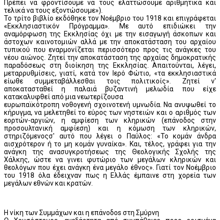
Πρέπει να φροντίσουμε να τους ελαττώσουμε αριθμητικά και
τελικά να τους εξοντώσουμε»).
Το τρίτο βιβλίο εκδόθηκε τον Νοέμβριο του 1918 και επιγράφεται
«Εκκλησιαστικόν Πρόγραμμα». Με αυτό επιδιώκει την
αναμόρφωση της Εκκλησίας όχι με την εισαγωγή άσκοπων και
άστοχων καινοτομιών αλλά με την αποκατάσταση του αρχαίου
τυπικού που εναρμονίζεται περισσότερο προς τις ανάγκες του
νέου αιώνος. Ζητεί την αποκατάσταση της αρχαίας δημοκρατικής
παραδόσεως στη διοίκηση της Εκκλησίας. Απαιτούνται, λέγει,
μεταρρυθμίσεις, γιατί, κατά τον Ιερό Φώτιο, «τα εκκλησιαστικά
είωθε συμμεταβάλλεσθαι τοις πολιτικοίς». Ζητεί ν'
αποκατασταθεί η παλαιά βυζαντινή μελωδία που είχε
κατακαλυφθεί από μια νεωτερίζουσα
ευρωπαϊκότροπη νοθογενή σχοινοτενή υμνωδία. Να ανυψωθεί το
κήρυγμα, να μελετηθεί το εύρος των νηστειών και ο αριθμός των
εορτών-αργιών, η αμφίεση των κληρικών (επάνοδος στην
προσουλτανική αμφίεση) και η κόμωση των κληρικών,
στηριζόμενοςσ' αυτό που λέγει ο Παύλος: «Το κομάν άνδρα
αισχρότερον ή το μη κομάν γυναίκα». Και, τέλος, γράφει για την
ανάγκη της ανασυγκροτήσεως της Θεολογικής Σχολής της
Χάλκης, ώστε να γινει φυτώριο των μεγάλων κληρικών και
θεολόγων που έχει ανάγκη ένα μεγάλο έθνος». Γιατί τον Νοέμβριο
του 1918 όλα έδειχναν πως η Ελλάς έμπαινε στη χορεία των
μεγάλων εθνών και κρατών.
Η νίκη των Συμμάχων και η επάνοδοs στη Σμύρνη