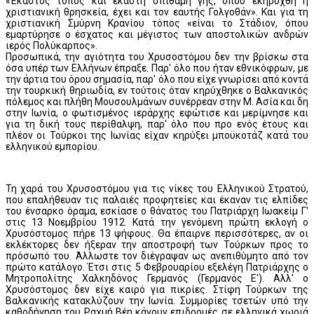
«Έκαστος τόπος και εκάστη σπιθαμή γης, όπου εκηρύχθη η
χριστιανική θρησκεία, έχει και τον εαυτής Γολγοθάν». Και για τη
χριστιανική Σμύρνη Κρανίου τόπος «είναι το Στάδιον, όπου
εμαρτύρησε ο έσχατος και μέγιστος των αποστολικών ανδρών
ιερός Πολύκαρπος».
Προσωπικά, την αγιότητα του Χρυσοστόμου δεν την βρίσκω στα
όσα υπέρ των Ελλήνων έπραξε. Παρ' όλο που ήταν εθνικόφρων, με
την άρτια του όρου σημασία, παρ' όλο που είχε γνωρίσει από κοντά
την τουρκική θηριωδία, εν τούτοις όταν κηρύχθηκε ο Βαλκανικός
πόλεμος και πλήθη Μουσουλμάνων συνέρρεαν στην Μ. Ασία και δη
στην Ιωνία, ο φωτισμένος ιεράρχης εφώτισε και μερίμνησε και
για τη δική τους περίθαλψη, παρ' όλο που προ ενός έτους και
πλέον οι Τούρκοι της Ιωνίας είχαν κηρύξει μποϋκοτάζ κατά του
ελληνικού εμπορίου.
Τη χαρά του Χρυσοστόμου για τις νίκες του Ελληνικού Στρατού,
που επαλήθευαν τις παλαιές προφητείες και έκαναν τις ελπίδες
του ένσαρκο όραμα, εσκίασε ο θάνατος του Πατριάρχη Ιωακείμ Γ'
στις 13 Νοεμβρίου 1912. Κατά την γενόμενη πρώτη εκλογή ο
Χρυσόστομος πήρε 13 ψήφους. Θα έπαιρνε περισσότερες, αν οι
εκλέκτορες δεν ήξεραν την αποστροφή των Τούρκων προς το
πρόσωπό του. Άλλωστε τον διέγραψαν ως ανεπιθύμητο από τον
πρώτο κατάλογο. Έτσι στις 5 Φεβρουαρίου εξελέγη Πατριάρχης ο
Μητροπολίτης Χαλκηδόνος Γερμανός (Γερμανός Ε'). Αλλ' ο
Χρυσόστομος δεν είχε καιρό για πικρίες. Στίφη Τούρκων της
Βαλκανικής κατακλύζουν την Ιωνία. Συμμορίες τσετών υπό την
καθοδήγηση του Ραχμή Βέη κάνουν επιδρομές σε ελληνικά χωριά