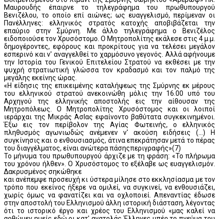
Μαυρουδής έπαιρνε το τηλεγράφημα του πρωθυπουργού
Βενιζέλου, το οποίο επί αιώνες; ως ευαγγελισμό, περίμεναν οι
Πανέλληνες: ελληνικός στρατός κατοχής αποβιβάζεται την
επαύριο στην Σμύρνη. Με άλλο τηλεγράφημα ο Βενιζέλος
ειδοποιούσε τον Χρυσόστομο. Ο Μητροπολίτης εκάλεσε στις 4 μ.μ.
δημογέροντες, εφόρους και προκρίτους για να τελέσει μεγάλον
εσπερινό και ν' αναγγελθεί το χαρμόσυνο γεγονός. Αλλά αφήνουμε
την Ιστορία του Γενικού Επιτελείου Στρατού να εκθέσει με την
ψυχρή στρατιωτική γλώσσα τον κραδασμό και τον παλμό της
μεγάλης εκείνης ώρας.
«Η είδησις της επικειμένης καταλήψεως της Σμύρνης εκ μέρους
του ελληνικού στρατού ανεκοινώθη μόλις την 16.00 υπό του
Αρχηγού της ελληνικής αποστολής εις την αίθουσαν της
Μητροπόλεως. Ο Μητροπολίτης Χρυσόστομος και οι λοιποί
ιεράρχαι της Μικράς Ασlας εφαίνοντο βαθύτατα συγκεκινημένοι.
Έξω εις τον περίβολον της Αγίας Φωτεινής, ο ελληνικός
πληθυσμός αγωνιωδώς ανέμενεν ν' ακούση ειδήσεις (...) Η
συγκίνησις και ο ενθουσιασμός, άτινα επεκράτησαν μετά το πέρας
του διαγγέλματος, είναι ανώτερα πάσηςπεριγραφής»(7)
Το μήνυμα του πρωθυπουργού άρχιζε με τη φράση: «Το πλήρωμα
του χρόνου ήλθεν». Ο Χρυσόστομος το εξέλαβε ως ευαγγελισμόν.
Δακρυσμένος σηκώθηκε
και ανέπεμψε προσευχή κι ύστερα μίλησε στο εκκλησίασμα με τον
τρόπο που εκείνος ήξερε να ομιλεί, να συγκινεί, να ενθουσιάζει,
χωρίς όμως να φανατίζει και να οχλοποιεί. Απεναντίας έδωσε
στην αποστολή του Ελληνισμού άλλη ιστορική διάσταση, λέγοντας
ότι το ιστορικό έργο και χρέος του Ελληνισμού «μας καλεί να
αρθώμεν ημείς εδώ οι κατ' ανατολάς Έλληνες υπέρ το πνεύμα του