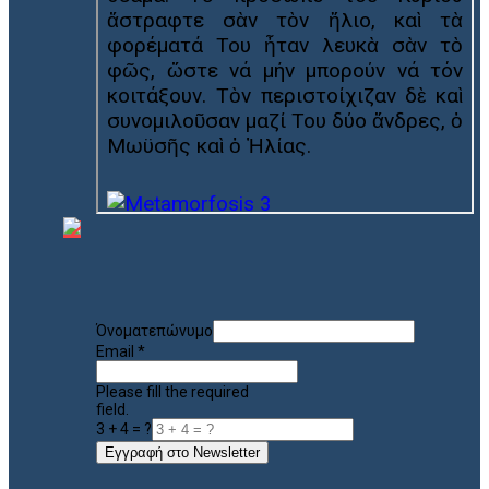
Όνοματεπώνυμο
Email
*
Please fill the required
field.
3 + 4 = ?
Εγγραφή στο Newsletter