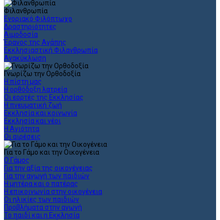
Φιλανθρωπία
Ενοριακό Φιλόπτωχο
Δραστηριότητες
Αιμοδοσία
Έρανος της Αγάπης
Εκκλησιαστική Φιλανθρωπία
Ανακύκλωση
Γνωρίζω την Ορθοδοξία
Η πίστη μας
Η ορθόδοξη λατρεία
Οι εορτές της Εκκλησίας
Η πνευματική ζωή
Εκκλησία και κοινωνία
Εκκλησία και νέοι
Η Αγιότητα
Οι αιρέσεις
Για το Γάμο και την Οικογένεια
Ο Γάμος
Για την αξία της οικογένειας
Για την αγωγή των παιδιών
Η μητέρα και ο πατέρας
Η επικοινωνία στην οικογένεια
Οι ηλικίες των παιδιών
Προβλήματα στην αγωγή
Το παιδί και η Εκκλησία