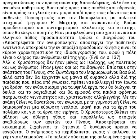
πραγματώσεως των προφητειών της Αποκαλύψεως, αλλά δεν τις
αναμένει παθητικώς. Αυστηρός προς τους απαθείς και αδρανείς,
είναι πράος και γλυκύς σαν μικρό παιδί προς τους αδυνάτους και
ασθενείς. Παρορμητικός σαν τον Παπαφλέσσα, με πολιτικό
στοχασμό Γρηγορίου Ε'. Μαχητής και ανακαινιστής. Κράμα
προοδευτισμού και συντηρητισμού. «Χαλαστής και κτίστης»,
όπως θα έλεγε ο ποιητής. Ηταν μία φλεγόμενη από χριστιανικό και
ελληνικό πάθος προσωπικότητα. Γράφει ο βιογράφος του:
«Αποστρέφεται την ονειροπόλησιν, αποστέργει την παθητικήν
ενατένισιν, αποκρούει την εν απραξία ηροσδοκίαν. Κίνησις είναι το
κύριον χαρακτηριστικόν της ιδιοσυγκρασίας του, αφού η πάλη
είναι ο κλήρος του ανθρώπου επί της γης». (Ένθ. αν. σ. 137).
Αλλ' ο Χρυσόστομος δεν ήταν μέγας ως Ιεράρχης, ως πολιτικός
και ως άνθρωπος. Ήταν μέγας και ως παιδαγωγός. Επίστευε στην
ανάσταση του Γένους, στο ζωντάνεμα του Μαρμαρωμένου Βασιλιά,
αλλά αυτά δεν θα έρχονταν ως μάννα εξ ουρανού αλλά διά της
παιδείας που, πέρα από γνώσεις, πρέπει να καλλιεργεί τον έρωτα
για δράση, τον ενθουσιασμό για τα υψηλά έργα, που θα διώχνει τη
δειλία και το ραγιαδισμό και θα έμφυσά στα παιδιά φρόνημα
πατριωτικής γενναιότητος και χριστιανικής αλληλεγγύης. Με την
αγάπη θέλει να θανατώσει τον εγωισμό, με τη γυμναστική θέλει να
δημιουργήσει μια εύρωστη νεολαία, ικανή και για τα έργα του
πολέμου και για τα έργα της ειρήνης. Ο Χρυσόστομος βλέπει την
άθληση ως άθληση ήθους και παράλληλα ως στοιχείο
αναβιώσεως των αρετών του Γένους. Αποστρέφεται την
κακομοιριά. Σιχαίνεται τη ζητιανιά. Ο δυνάμενος πρέπει να
εργάζεται. Ο ανήμπορος να περιθάλπεται, χωρίς ν' απλώνει το
χέρι για ελεημοσύνη. «Το παλαιόν σύστημα της απλουμένης χειρός