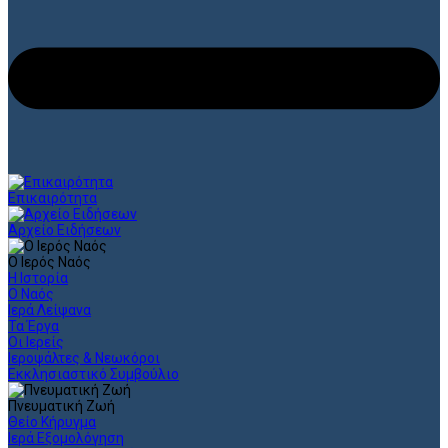
Επικαιρότητα
Αρχείο Ειδήσεων
Ο Ιερός Ναός
Η Ιστορία
Ο Ναός
Ιερά Λείψανα
Τα Έργα
Οι Ιερείς
Ιεροψάλτες & Νεωκόροι
Εκκλησιαστικό Συμβούλιο
Πνευματική Ζωή
Θείο Κήρυγμα
Ιερά Εξομολόγηση