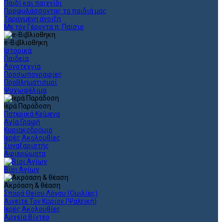
Παιδί και παιχνίδι
Προφυλάσσοντας τα παιδιά μας
Ταραγμένη άνοιξη
Με τον Γέροντα π. Παϊσιο
e-Βιβλιοθηκη
Ιστορικά
Παιδεία
Λογοτεχνία
Προσωπογραφίες
Προβληματισμοί
Ψυχωφέλιμα
Ιερά Παράδοση
Πατερικά Κείμενα
Αγία Γραφή
Κυριακοδρόμιο
Ιερές Ακολουθίες
Συναξαριστής
Αφιερώματα
Βίοι Αγίων
Ακρόαση & θέαση
Σπορά Θείου Λόγου (Ομιλίες)
Αινείτε Τον Κύριον (Ψαλτική)
Ιερές Ακολουθίες
Αρχεία Βίντεο