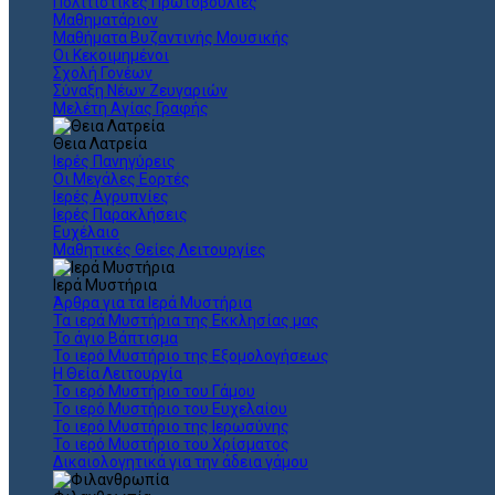
Πολιτιστικές Πρωτοβουλίες
Μαθηματάριον
Μαθήματα Βυζαντινής Μουσικής
Οι Κεκοιμημένοι
Σχολή Γονέων
Σύναξη Νέων Ζευγαριών
Μελέτη Αγίας Γραφής
Θεια Λατρεία
Ιερές Πανηγύρεις
Οι Μεγάλες Εορτές
Ιερές Αγρυπνίες
Ιερές Παρακλήσεις
Ευχέλαιο
Μαθητικές Θείες Λειτουργίες
Ιερά Μυστήρια
Άρθρα για τα Ιερά Μυστήρια
Τα ιερά Μυστήρια της Εκκλησίας μας
Το άγιο Βάπτισμα
Το ιερό Μυστήριο της Εξομολογήσεως
Η Θεία Λειτουργία
Το ιερό Μυστήριο του Γάμου
Το ιερό Μυστήριο του Ευχελαίου
Το ιερό Μυστήριο της Ιερωσύνης
Το ιερό Μυστήριο του Χρίσματος
Δικαιολογητικά για την άδεια γάμου