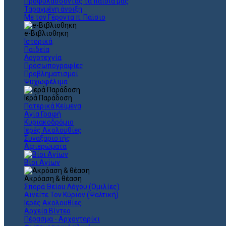
Προφυλάσσοντας τα παιδιά μας
Ταραγμένη άνοιξη
Με τον Γέροντα π. Παϊσιο
e-Βιβλιοθηκη
Ιστορικά
Παιδεία
Λογοτεχνία
Προσωπογραφίες
Προβληματισμοί
Ψυχωφέλιμα
Ιερά Παράδοση
Πατερικά Κείμενα
Αγία Γραφή
Κυριακοδρόμιο
Ιερές Ακολουθίες
Συναξαριστής
Αφιερώματα
Βίοι Αγίων
Ακρόαση & θέαση
Σπορά Θείου Λόγου (Ομιλίες)
Αινείτε Τον Κύριον (Ψαλτική)
Ιερές Ακολουθίες
Αρχεία Βίντεο
Πέρασμα - Αρχονταρίκι