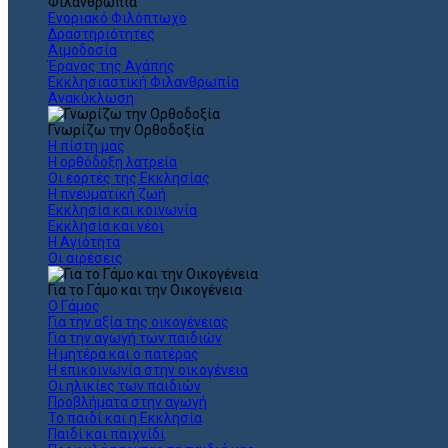
Φιλανθρωπία
Ενοριακό Φιλόπτωχο
Δραστηριότητες
Αιμοδοσία
Έρανος της Αγάπης
Εκκλησιαστική Φιλανθρωπία
Ανακύκλωση
Γνωρίζω την Ορθοδοξία
Η πίστη μας
Η ορθόδοξη λατρεία
Οι εορτές της Εκκλησίας
Η πνευματική ζωή
Εκκλησία και κοινωνία
Εκκλησία και νέοι
Η Αγιότητα
Οι αιρέσεις
Για το Γάμο και την Οικογένεια
Ο Γάμος
Για την αξία της οικογένειας
Για την αγωγή των παιδιών
Η μητέρα και ο πατέρας
Η επικοινωνία στην οικογένεια
Οι ηλικίες των παιδιών
Προβλήματα στην αγωγή
Το παιδί και η Εκκλησία
Παιδί και παιχνίδι