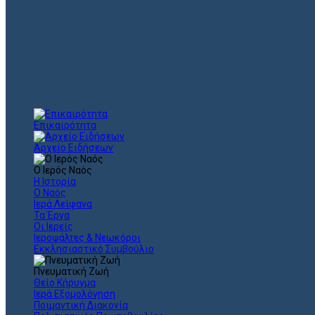
Επικαιρότητα
Αρχείο Ειδήσεων
Ο Ιερός Ναός
Η Ιστορία
Ο Ναός
Ιερά Λείψανα
Τα Έργα
Οι Ιερείς
Ιεροψάλτες & Νεωκόροι
Εκκλησιαστικό Συμβούλιο
Πνευματική Ζωή
Θείο Κήρυγμα
Ιερά Εξομολόγηση
Ποιμαντική Διακονία