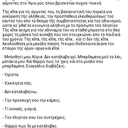
γέροντες στὸ Ἅγιο Ὅρος ὅπου βρισκόταν συχνὰ–πυκνά.
Τῆς εἶπε γιὰ τὶς ἀγωνίες του, τὴ βασανιστική του πορεία γιὰ
ἀνεύρεση τῆς ἀλήθειας, τὴν προσπάθεια ἐλευθερώσεως τοῦ
ἑαυτοῦ του ἀπὸ τὰ δεσμὰ τῆς συμβατικότητας καὶ τοῦ ἠθικισμοῦ,
ὥστε νὰ ‘ρθεῖ σὲ κοινωνία ἀληθινὴ μὲ τὸ πρόσωπο τοῦ πλησίον.
Τῆς εἶπε ἀκόμη γιὰ τὴν ἀδυναμία του νὰ σταθεῖ μπροστὰ στὸ Θεὸ
χωρὶς τὴ μάσκα τοῦ εὐσεβῆ ποὺ τὸν στοιχειώνει ἀπὸ τὰ παιδικά
του χρόνια. Τῆς εἶπε, τῆς εἶπε, τῆς εἶπε... καὶ τί δὲν τῆς εἶπε.
Ἀκολούθησε μία μεγάλη παύση. Ἡ κυρὰ-Θοδόσαινα ἔκανε τὸν
σταυρὸ της ἀργὰ–ἀργὰ καὶ εἶπε:
- Μνήσθητί μου, Κύριε. Δὲν κατάλαβα γρί. Μπερδεμένα μοῦ τὰ λές,
ματάκια μου. Καὶ θαρρῶ πὼς τὰ ‘χεις καὶ στὸ μυαλό σου
μπερδεμένα. Εὐαγγέλιο διαβάζεις;
- Ὁρίστε;
- Ἐκκλησία πᾶς;
- Δὲν καταλαβαίνω...
- Τὴν προσευχή σου τὴν κάμεις;
- Τί ἐννοεῖς, γιαγιά;
- Τὸν πλησίον σου τὸν συντρέχεις;
- Θαρρῶ πὼς δὲ μὲ κατάλαβες.