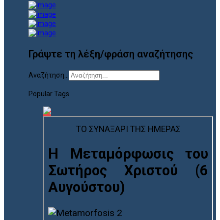
Γράψτε τη λέξη/φράση αναζήτησης
Αναζήτηση...
Popular Tags