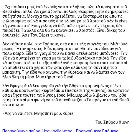
- Ἂχ παιδάκι μου, ἐσὺ ἐννοεῖς νὰ καταλάβεις πὼς τὰ πράγματα τοῦ
Θεοῦ εἶναι ἁπλά. Δὲ χρειάζονται πολλὲς θεωρίες μήτε ἀξημέρωτες
συζητήσεις. Μονάχα τοῦτο χρειάζεται, νὰ ξαστερώσεις ἀπὸ τὶς
φιλοσοφίες καὶ νὰ πιαστεῖς ἀπὸ τὸ ροῦχο τοῦ Χριστοῦ σὰν ἐκείνη
τὴ γυναίκα στὸ Εὐαγγέλιο, νὰ δεῖς πῶς τή λένε... τὴν ξέχασα, δὲν
πειράζει. Τὰ ἄλλα ὅλα θὰ τὰ κανονίσει ὁ Χριστός. Εἶναι δικές του
δουλειές. Ἄσε Τον. Ξέρει τί κάνει.
Δὲν κάθισε πολὺ στὰ Τρόπαια, στὸ σπίτι τῆς γιαγιᾶς του. Μιὰ–δυὸ
μέρες. Ἦταν ἀρκετές. Εἶδε πράγματα ποὺ θὰ τὸν συνόδευαν γιὰ
πολὺ καιρό. Εἶδε τὴ γιαγιά του νὰ κάνει ἀτελείωτες μετάνοιες. Τὴν
εἶδε νὰ συντρέχει τὴ χήρα μὲ τὰ τρία βυζανιάρικα παιδιά. Τὴν εἶδε
νὰ μαζεύει στὸ σπίτι τῆς κάθε λογῆς κουρασμένο στρατοκόπο καὶ
νὰ ἀποθέτει στὰ χέρια τῶν φτωχῶν ὁλάκερη τὴ σύνταξη τοῦ
μακαρίτη. Τὴν εἶδε νὰ κοινωνᾶ τὴν Κυριακὴ καὶ νὰ λάμπει σὰν τὸν
ἥλιο ὅλη τὴ μέρα. Μυστήρια τοῦ Θεοῦ.
Σὰν ἔφυγε μὲ τὸ λεωφορεῖο γιὰ τὴν Ἀθήνα στριμωγμένος σ’ ἕνα
κάθισμα κρατώντας κεφτεδάκια (πεσκέσι τῆς γιαγιᾶς) σκεφτόταν
ὅσα ἔζησε τοῦτες τὶς λίγες μέρες. Μία μυρωδιὰ λιβανιοῦ τοῦ 'ρθε
στὴ μύτη καὶ μία φωνὴ νὰ τοῦ ὑπενθυμίζει: «Τὰ πράγματα τοῦ Θεοῦ
εἶναι ἁπλά».
- Λὲς νὰ'ναι ἔτσι; Μνήσθητί μου, Κύριε.
Του Σπύρου Χιόνη
Προηγούμενο άρθρο: Ήταν άνθρωπος...
Προηγούμενο
Επόμενο