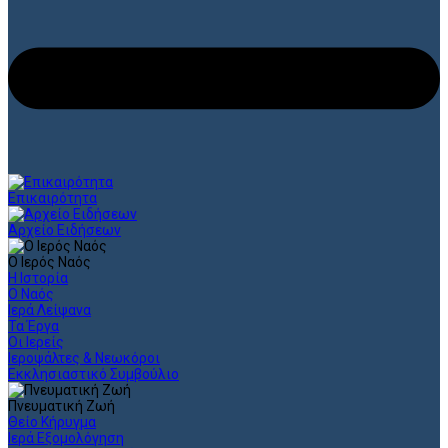
Επικαιρότητα
Αρχείο Ειδήσεων
Ο Ιερός Ναός
Η Ιστορία
Ο Ναός
Ιερά Λείψανα
Τα Έργα
Οι Ιερείς
Ιεροψάλτες & Νεωκόροι
Εκκλησιαστικό Συμβούλιο
Πνευματική Ζωή
Θείο Κήρυγμα
Ιερά Εξομολόγηση