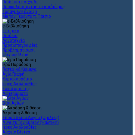
Παιδί και παιχνίδι
Προφυλάσσοντας τα παιδιά μας
Ταραγμένη άνοιξη
Με τον Γέροντα π. Παϊσιο
e-Βιβλιοθηκη
Ιστορικά
Παιδεία
Λογοτεχνία
Προσωπογραφίες
Προβληματισμοί
Ψυχωφέλιμα
Ιερά Παράδοση
Πατερικά Κείμενα
Αγία Γραφή
Κυριακοδρόμιο
Ιερές Ακολουθίες
Συναξαριστής
Αφιερώματα
Βίοι Αγίων
Ακρόαση & θέαση
Σπορά Θείου Λόγου (Ομιλίες)
Αινείτε Τον Κύριον (Ψαλτική)
Ιερές Ακολουθίες
Αρχεία Βίντεο