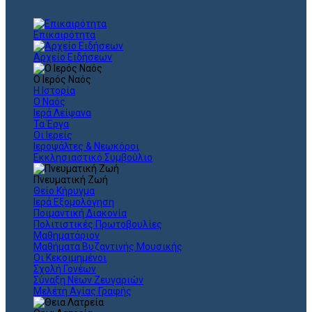
Επικαιρότητα
Αρχείο Ειδήσεων
Ο Ιερός Ναός
Η Ιστορία
Ο Ναός
Ιερά Λείψανα
Τα Έργα
Οι Ιερείς
Ιεροψάλτες & Νεωκόροι
Εκκλησιαστικό Συμβούλιο
Πνευματική Ζωή
Θείο Κήρυγμα
Ιερά Εξομολόγηση
Ποιμαντική Διακονία
Πολιτιστικές Πρωτοβουλίες
Μαθηματάριον
Μαθήματα Βυζαντινής Μουσικής
Οι Κεκοιμημένοι
Σχολή Γονέων
Σύναξη Νέων Ζευγαριών
Μελέτη Αγίας Γραφής