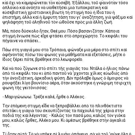
καὶ ὄχι νὰ καμαρώνεται τὸν εὐσεβῆ. Ἐξάλλου, τοῦ φαινόταν τόσο
ἁπλοϊκὸ καὶ ἀνόητο νὰ υἱοθετήσει μιὰ τυποκρατικὴ καὶ
εὐσεβιστικὴ χριστιανικὴ βιωτὴ τὴ στιγμὴ ποὺ ἡ ἴδια του ἡ
ἐπιστήμη, ἀλλὰ καὶ ἡ ἔμφυτη τάση του γι’ ἀναζήτηση, γιὰ ψάξιμο καὶ
ψηλάφηση τοῦ ἀληθινοῦ τὸν ὠθοῦσε πρὸς μιὰ ἄλλη ζωή.
Μά, πόσο δύσκολο ἦταν, Θεέ μου. Πόσο βασανιζόταν. Κάποια
στιγμὴ ἔνιωσε πὼς εἶχε φτάσει στὸ ἀπροχώρητο. Τὸ κεφάλι του
πήγαινε νὰ σπάσει...
Πάω στὴ γιαγιά μου στὰ Τρόπαια, φώναξε μιὰ μέρα στὸ σπίτι καὶ
ἀφήνοντας πίσω του φωνὲς γιὰ μαθήματα καὶ ἐξετάσεις, μήτε ὁ
ἴδιος ξέρει πότε, βρέθηκε στὸ λεωφορεῖο.
Καὶ νὰ ποὺ ζύγωνε στὸ σπίτι τῆς γιαγιᾶς του. Ντάλα ὁ ἥλιος πάνω
ἀπὸ τὸ κεφάλι του κι ἀπὸ παντοῦ νὰ ‘ρχονται χίλιες εὐωδιὲς ἀπὸ
τὴν ἀνοιξιάτικη, ἀρκαδικὴ φύση. Δὲν πρόλαβε ὅμως ὁ ἄμοιρος νὰ
ρουφήξει λίγο βουνίσιο ἀέρα, ὅταν ἀκούστηκε ἡ γνώριμη τσιριχτὴ
φωνὴ τῆς γειτόνισσας:
- Μαριγώωωω. Τρέξε καλέ, ἦρθε ὁ Ἀλέκος.
Τὴν ἑπόμενη στιγμὴ εἶδε νὰ ξεπροβάλλει ἀπὸ τὸ πλινθόκτιστο
σπιτάκι ἡ γιαγιὰ του σκουπίζοντας τὰ παχουλά της χέρια στὴν
ποδιά της καὶ λέγοντας: - Καλῶς τὸν πασά μου, καλῶς τὸν γιόκα
μου, καλῶς ἦρθες, Ἀλέκο μου. Κι ἀμέσως βρέθηκε στὴν ἀγκαλιά
της.
Τί ἦταν αὐτό; Σὰ νὰ μπῆκε σὲ λιμάνι ἀπάνεμο, σὰ νὰ τοῦ ‘φύγε ὅλη ἡ