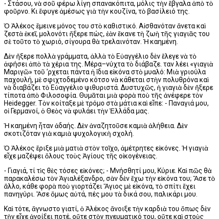
- Στάσου, νὰ σοῦ φέρω λίγη σπανακόπιτα, μόλις τὴν ἔβγαλα ἀπὸ τὸ
φοῦρνο. Κι ἔφυγε ἀμέσως γιὰ τὴν κουζίνα, τὸ βασίλειό της.
Ὁ Ἀλέκος ἔμεινε μόνος του στὸ καθιστικό. Αἰσθανόταν ἄνετα καὶ
ζεστὰ ἐκεῖ, μολονότι ἤξερε πώς, ἐὰν ἔκανε τὴ ζωὴ τῆς γιαγιᾶς του
σὲ τοῦτο τὸ χωριό, σίγουρα θὰ τρελαινόταν. Ἡ καημένη.
Δὲν ἤξερε πολλὰ γράμματα, ἀλλὰ τὸ Εὐαγγέλιο δὲν ἔλεγε νὰ τὸ
ἀφήσει ἀπὸ τὰ χέρια της. Μέρα–νύχτα τὸ διάβαζε. Ὅταν λέει «γιαγιὰ
Μαριγῶ» τοῦ ‘ρχεται πάντα ἡ ἴδια εἰκόνα στὸ μυαλό: Μιὰ γριούλα
παχουλή, μὲ σφιχτοδεμένο κότσο νὰ κάθεται στὴν πολυθρόνα καὶ
νὰ διαβάζει τὸ Εὐαγγέλιο ψιθυριστά. Δυστυχῶς, ἡ γιαγιὰ δὲν ἤξερε
τίποτα ἀπὸ Φιλοσοφία. Θυμᾶται μιὰ φορὰ ποὺ τῆς ἀνέφερε τὸν
Heidegger. Τὸν κοίταξε μὲ τρόμο στὰ μάτια καὶ εἶπε: - Παναγιά μου,
οἱ Γερμανοί, ὁ Θεὸς νὰ φυλάει τὴν Ἑλλάδα μας.
Ἡ καημένη ἦταν ἀδαής. Δὲν ἀναζητοῦσε καμιὰ ἀλήθεια. Δὲν
σκοτιζόταν γιὰ καμιὰ ψυχολογικὴ σχολή.
Ὁ Ἀλέκος ἔριξε μιὰ ματιὰ στὸν τοῖχο, ἀμέτρητες εἰκόνες. Ἡ γιαγιὰ
εἶχε μαζέψει ὅλους τοὺς Ἁγίους τῆς οἰκογένειας.
- Γιαγιά, τί τὶς θὲς τόσες εἰκόνες; - Μνήσθητί μου, Κύριε. Καὶ πῶς θὰ
παρακαλέσω τὸν Ἁγιαλέξανδρο, σὰν δὲν ἔχω τὴν εἰκόνα του; Ἄσε τὸ
ἄλλο, κάθε φορὰ ποὺ γιορτάζει Ἅγιος μὲ εἰκόνα, τὸ σπίτι ἔχει
πανηγύρι. Ἄσε ὅμως αὐτά, πές μου τὰ δικά σου, παλικάρι μου.
Καὶ τότε, ἄγνωστο γιατί, ὁ Ἀλέκος ἄνοιξε τὴν καρδιὰ του ὅπως δὲν
τὴν εἶχε ἀνοίξει ποτέ, οὔτε στὸν πνευματικό του, οὔτε καὶ στοὺς