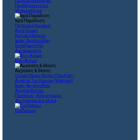
Προσωπογραφίες
Προβληματισμοί
Ψυχωφέλιμα
Ιερά Παράδοση
Πατερικά Κείμενα
Αγία Γραφή
Κυριακοδρόμιο
Ιερές Ακολουθίες
Συναξαριστής
Αφιερώματα
Βίοι Αγίων
Ακρόαση & θέαση
Σπορά Θείου Λόγου (Ομιλίες)
Αινείτε Τον Κύριον (Ψαλτική)
Ιερές Ακολουθίες
Αρχεία Βίντεο
Πέρασμα - Αρχονταρίκι
Φωτογραφικό υλικό
Σύνδεσμοι