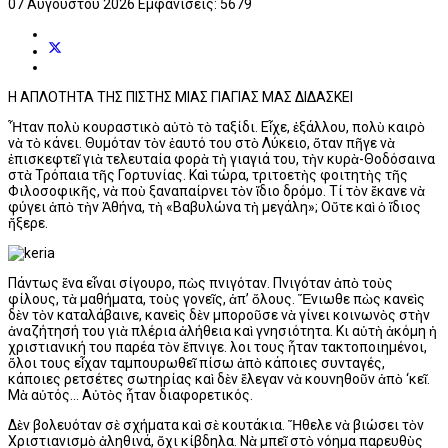
07 Αυγούστου 2026
Εμφανίσεις: 5679
Η ΑΠΛΟΤΗΤΑ ΤΗΣ ΠΙΣΤΗΣ ΜΙΑΣ ΓΙΑΓΙΑΣ ΜΑΣ ΔΙΔΑΣΚΕΙ
Ἦταν πολὺ κουραστικὸ αὐτὸ τὸ ταξίδι. Εἶχε, ἐξάλλου, πολὺ καιρὸ
νὰ τὸ κάνει. Θυμόταν τὸν ἑαυτό του στὸ Λύκειο, ὅταν πῆγε νὰ
ἐπισκεφτεῖ γιὰ τελευταία φορὰ τὴ γιαγιά του, τὴν κυρὰ-Θοδόσαινα
στὰ Τρόπαια τῆς Γορτυνίας. Καὶ τώρα, τριτοετὴς φοιτητὴς τῆς
Φιλοσοφικῆς, νὰ ποὺ ξαναπαίρνει τὸν ἴδιο δρόμο. Τί τὸν ἔκανε νὰ
φύγει ἀπὸ τὴν Ἀθήνα, τὴ «Βαβυλώνα τὴ μεγάλη»; Οὔτε καὶ ὁ ἴδιος
ἤξερε.
Πάντως ἕνα εἶναι σίγουρο, πὼς πνιγόταν. Πνιγόταν ἀπὸ τοὺς
φίλους, τὰ μαθήματα, τοὺς γονεῖς, ἀπ’ ὅλους. Ἔνιωθε πὼς κανεὶς
δὲν τὸν καταλάβαινε, κανεὶς δὲν μποροῦσε νὰ γίνει κοινωνὸς στὴν
ἀναζήτησή του γιὰ πλέρια ἀλήθεια καὶ γνησιότητα. Κι αὐτὴ ἀκόμη ἡ
χριστιανική του παρέα τὸν ἔπνιγε. Ὅλοι τους ἦταν τακτοποιημένοι,
ὅλοι τους εἶχαν ταμπουρωθεῖ πίσω ἀπὸ κάποιες συνταγές,
κάποιες ρετσέτες σωτηρίας καὶ δὲν ἔλεγαν νὰ κουνηθοῦν ἀπὸ ‘κεῖ.
Μὰ αὐτός... Αὐτὸς ἦταν διαφορετικός.
Δὲν βολευόταν σὲ σχήματα καὶ σὲ κουτάκια. Ἤθελε νὰ βιώσει τὸν
Χριστιανισμὸ ἀληθινά, ὄχι κίβδηλα. Νὰ μπεῖ στὸ νόημα παρευθὺς