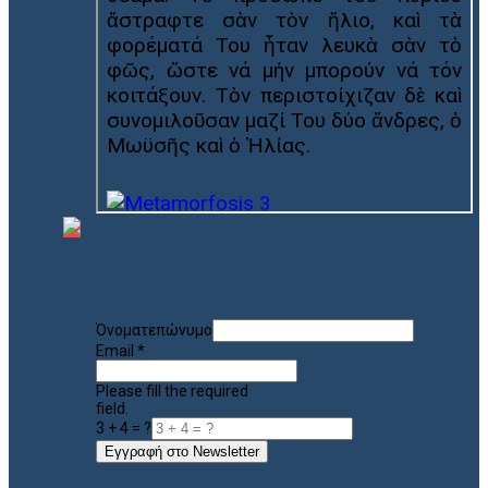
Όνοματεπώνυμο
Email
*
Please fill the required
field.
3 + 4 = ?
Εγγραφή στο Newsletter