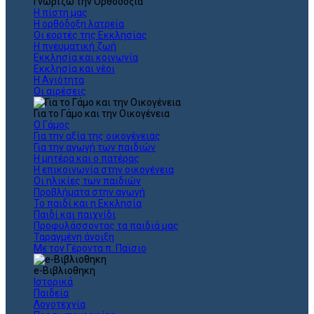
Γνωρίζω την Ορθοδοξία
Η πίστη μας
Η ορθόδοξη λατρεία
Οι εορτές της Εκκλησίας
Η πνευματική ζωή
Εκκλησία και κοινωνία
Εκκλησία και νέοι
Η Αγιότητα
Οι αιρέσεις
Για το Γάμο και την Οικογένεια
Ο Γάμος
Για την αξία της οικογένειας
Για την αγωγή των παιδιών
Η μητέρα και ο πατέρας
Η επικοινωνία στην οικογένεια
Οι ηλικίες των παιδιών
Προβλήματα στην αγωγή
Το παιδί και η Εκκλησία
Παιδί και παιχνίδι
Προφυλάσσοντας τα παιδιά μας
Ταραγμένη άνοιξη
Με τον Γέροντα π. Παϊσιο
e-Βιβλιοθηκη
Ιστορικά
Παιδεία
Λογοτεχνία