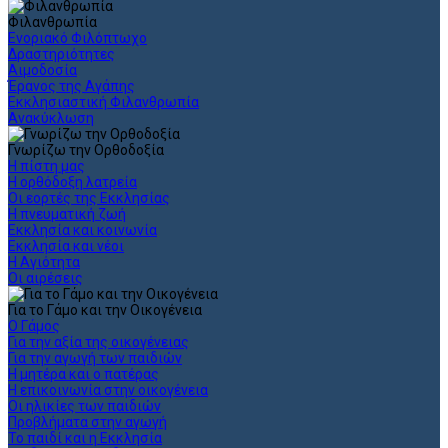
Φιλανθρωπία
Ενοριακό Φιλόπτωχο
Δραστηριότητες
Αιμοδοσία
Έρανος της Αγάπης
Εκκλησιαστική Φιλανθρωπία
Ανακύκλωση
Γνωρίζω την Ορθοδοξία
Η πίστη μας
Η ορθόδοξη λατρεία
Οι εορτές της Εκκλησίας
Η πνευματική ζωή
Εκκλησία και κοινωνία
Εκκλησία και νέοι
Η Αγιότητα
Οι αιρέσεις
Για το Γάμο και την Οικογένεια
Ο Γάμος
Για την αξία της οικογένειας
Για την αγωγή των παιδιών
Η μητέρα και ο πατέρας
Η επικοινωνία στην οικογένεια
Οι ηλικίες των παιδιών
Προβλήματα στην αγωγή
Το παιδί και η Εκκλησία