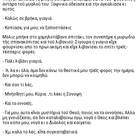
ἀντάρα τοῦ μυαλοῦ του. Ξαφνικὰ ἀδείασε καὶ τὴν ἀγκαλίασε κι
αὐτός.
- Καλῶς σὲ βρῆκα, γιαγιά.
- Κοπίασε, γιέ μου, νὰ ξαποστάσεις.
Μόλις μπῆκε στὸ χαμηλοτάβανο σπιτάκι, τὸν συνεπῆρε ἡ μυρωδιὰ
τῆς σπανακόπιτας καὶ τοῦ λιβανιοῦ. Σίγουρα ἡ γιαγιὰ εἶχε
φουρνίσει ἀπὸ τὸ πρωὶ ἀκόμη καὶ εἶχε λιβανίσει τὸ σπίτι τρεῖς-
τέσσερις φορές.
- Πάλι λιβάνι γιαγιά;
- Ἄ. Ὅλα κι ὅλα, ἅμα δὲν κάνω τὰ θεοτικά μου τρεῖς φορὲς τὴν ἡμέρα,
δὲν μπορῶ νὰ κοιμηθῶ.
- Καὶ σὰν τί λές;
- Μνήσθητί μου, Κύριε. Ὅ,τι λέει ἡ Σύνοψη.
- Καὶ τὰ ἐννοεῖς;
- Γιέ μου, αὐτὰ εἶναι μυστήρια τοῦ Θεοῦ, ποιὸς νὰ τὰ ἐννοήσει; Ἀλλὰ
μὴ γνοιάζεσαι, σὰ δὲν καταλαβαίνω ἐγώ, νογᾶ ὁ Θεὸς καὶ βλέπει
τὸν κόπο μου, νογᾶ κι ὁ Διάολος καὶ καίγεται.
- Χμ, καλὰ τὰ λές, εἶπε συγκαταβατικά.