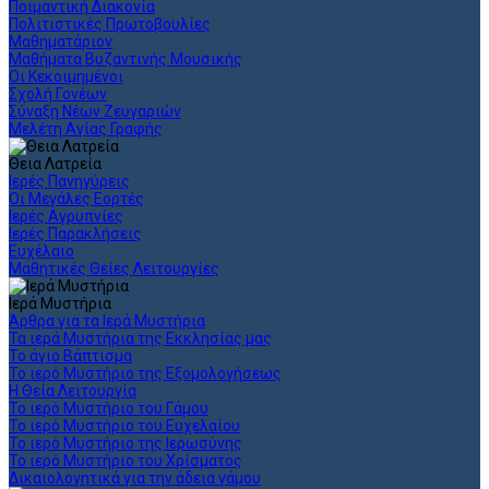
Ποιμαντική Διακονία
Πολιτιστικές Πρωτοβουλίες
Μαθηματάριον
Μαθήματα Βυζαντινής Μουσικής
Οι Κεκοιμημένοι
Σχολή Γονέων
Σύναξη Νέων Ζευγαριών
Μελέτη Αγίας Γραφής
Θεια Λατρεία
Ιερές Πανηγύρεις
Οι Μεγάλες Εορτές
Ιερές Αγρυπνίες
Ιερές Παρακλήσεις
Ευχέλαιο
Μαθητικές Θείες Λειτουργίες
Ιερά Μυστήρια
Άρθρα για τα Ιερά Μυστήρια
Τα ιερά Μυστήρια της Εκκλησίας μας
Το άγιο Βάπτισμα
Το ιερό Μυστήριο της Εξομολογήσεως
Η Θεία Λειτουργία
Το ιερό Μυστήριο του Γάμου
Το ιερό Μυστήριο του Ευχελαίου
Το ιερό Μυστήριο της Ιερωσύνης
Το ιερό Μυστήριο του Χρίσματος
Δικαιολογητικά για την άδεια γάμου