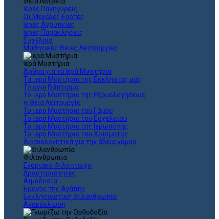
Θεια Λατρεία
Ιερές Πανηγύρεις
Οι Μεγάλες Εορτές
Ιερές Αγρυπνίες
Ιερές Παρακλήσεις
Ευχέλαιο
Μαθητικές Θείες Λειτουργίες
Ιερά Μυστήρια
Άρθρα για τα Ιερά Μυστήρια
Τα ιερά Μυστήρια της Εκκλησίας μας
Το άγιο Βάπτισμα
Το ιερό Μυστήριο της Εξομολογήσεως
Η Θεία Λειτουργία
Το ιερό Μυστήριο του Γάμου
Το ιερό Μυστήριο του Ευχελαίου
Το ιερό Μυστήριο της Ιερωσύνης
Το ιερό Μυστήριο του Χρίσματος
Δικαιολογητικά για την άδεια γάμου
Φιλανθρωπία
Ενοριακό Φιλόπτωχο
Δραστηριότητες
Αιμοδοσία
Έρανος της Αγάπης
Εκκλησιαστική Φιλανθρωπία
Ανακύκλωση