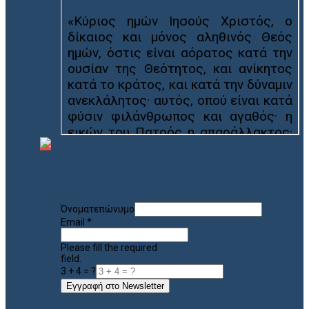
Όνοματεπώνυμο
Email
*
Please fill the required
field.
3 + 4 = ?
Εγγραφή στο Newsletter