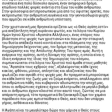
συνέπεια ένα πολύ δύσκολο αγώνα, έναν ανηφορικό δρόμο,
επώδυνο πολλές φορές ενάντια στο Εγώ του κάθε ανθρώπου.
Στην φιλοσοφία αντιπροσωπεύει μία από τις ύψιστες αρετές, που
εκπροσωπεί την ανθρώπινη ευγένεια και την γενναιοδωρία ψυχής
που αρμόζει σε κάθε ανθρώπινη υπόσταση.
Στην χριστιανική μας θρησκεία ορίζεται ως «ὁ Θεòς ἀγάπη ἐστίν»
μια ανεξάντλητη πηγή ουράνιου φωτός, και τα λόγια του Κυρίου
Ημών Ιησού Χριστού «Αγαπάτε Αλλήλους», ένας σπόρος που
βλάστησε στις ψυχές των χριστιανών και που με την σταυρική
του θυσία απέδειξε ποσό κοντά είναι στα πλάσματα της γης που
δημιούργησε δείχνοντας μας, τον δρόμο της μετανοίας, της
συγχώρεσης και της Απόλυτης Αγάπης Του προς εμάς. Αυτή η
ενέργεια της αγάπης, αυτή η δύναμη της αγάπης, η οποία είναι η
ίδια η ενέργεια της ίδιας της δημιουργίας του κόσμου,
συμπυκνώνεται στα λόγια του Χριστού πού έμαθε στους μαθητές
του, "Αγαπάτε τους εχθρούς σας", εξαλείφοντας κάθε ίχνος
κακίας, φθόνου, μίσους, απληστίας και αλαζονείας που θα
φωλιάζει σαν αγκάθι στις ψυχές μας. Αν πραγματικά μπορούσαμε
σε κάθε λεπτό της ζωής μας να ζούμε ενάρετοι, απαλλαγμένοι από
τα ανθρώπινα πάθη, που κυβερνούν αδυσώπητα την εποχή μας,
όπου οι ανθρώπινες σχέσεις έχουν αλλοτριωθεί σε μεγάλο βαθμό
και οι άνθρωποι έχουν κλειστεί στον εαυτό τους, ζώντας σε μια
απέραντη ερημιά, τότε πραγματικά θα ξανακερδίζαμε τον χαμένο
παράδεισο που μας εμπιστεύθηκε ο Θεός, εκεί που δεν υπάρχει
γήρας, ασθένεια και θάνατος.
Η Αγάπη είναι το μεγαλύτερο δώρο που χάρισε ο Θεός στους