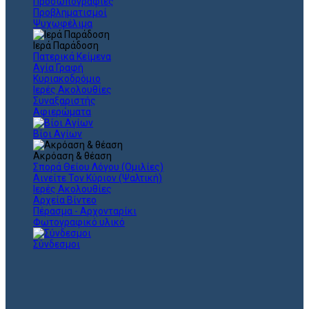
Προσωπογραφίες
Προβληματισμοί
Ψυχωφέλιμα
Ιερά Παράδοση
Πατερικά Κείμενα
Αγία Γραφή
Κυριακοδρόμιο
Ιερές Ακολουθίες
Συναξαριστής
Αφιερώματα
Βίοι Αγίων
Ακρόαση & θέαση
Σπορά Θείου Λόγου (Ομιλίες)
Αινείτε Τον Κύριον (Ψαλτική)
Ιερές Ακολουθίες
Αρχεία Βίντεο
Πέρασμα - Αρχονταρίκι
Φωτογραφικό υλικό
Σύνδεσμοι