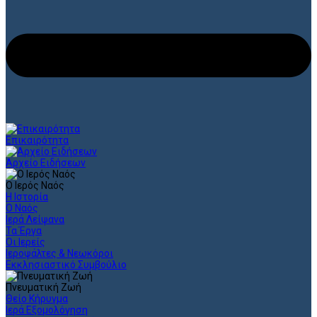
Επικαιρότητα
Αρχείο Ειδήσεων
Ο Ιερός Ναός
Η Ιστορία
Ο Ναός
Ιερά Λείψανα
Τα Έργα
Οι Ιερείς
Ιεροψάλτες & Νεωκόροι
Εκκλησιαστικό Συμβούλιο
Πνευματική Ζωή
Θείο Κήρυγμα
Ιερά Εξομολόγηση