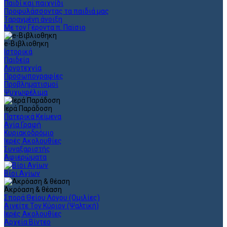
Παιδί και παιχνίδι
Προφυλάσσοντας τα παιδιά μας
Ταραγμένη άνοιξη
Με τον Γέροντα π. Παϊσιο
e-Βιβλιοθηκη
Ιστορικά
Παιδεία
Λογοτεχνία
Προσωπογραφίες
Προβληματισμοί
Ψυχωφέλιμα
Ιερά Παράδοση
Πατερικά Κείμενα
Αγία Γραφή
Κυριακοδρόμιο
Ιερές Ακολουθίες
Συναξαριστής
Αφιερώματα
Βίοι Αγίων
Ακρόαση & θέαση
Σπορά Θείου Λόγου (Ομιλίες)
Αινείτε Τον Κύριον (Ψαλτική)
Ιερές Ακολουθίες
Αρχεία Βίντεο