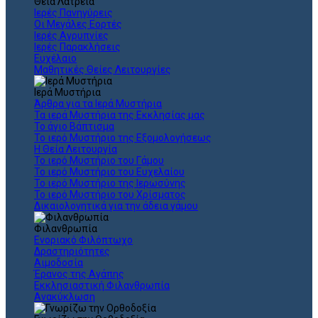
Θεια Λατρεία
Ιερές Πανηγύρεις
Οι Μεγάλες Εορτές
Ιερές Αγρυπνίες
Ιερές Παρακλήσεις
Ευχέλαιο
Μαθητικές Θείες Λειτουργίες
Ιερά Μυστήρια
Άρθρα για τα Ιερά Μυστήρια
Τα ιερά Μυστήρια της Εκκλησίας μας
Το άγιο Βάπτισμα
Το ιερό Μυστήριο της Εξομολογήσεως
Η Θεία Λειτουργία
Το ιερό Μυστήριο του Γάμου
Το ιερό Μυστήριο του Ευχελαίου
Το ιερό Μυστήριο της Ιερωσύνης
Το ιερό Μυστήριο του Χρίσματος
Δικαιολογητικά για την άδεια γάμου
Φιλανθρωπία
Ενοριακό Φιλόπτωχο
Δραστηριότητες
Αιμοδοσία
Έρανος της Αγάπης
Εκκλησιαστική Φιλανθρωπία
Ανακύκλωση