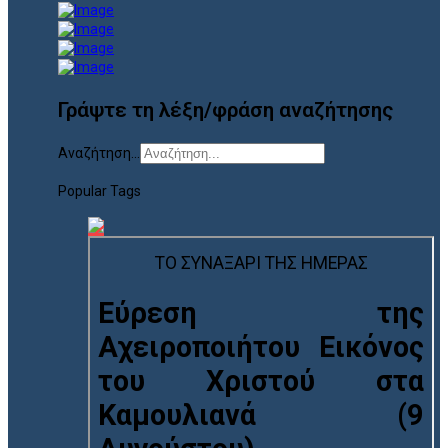
Γράψτε τη λέξη/φράση αναζήτησης
Αναζήτηση...
Popular Tags