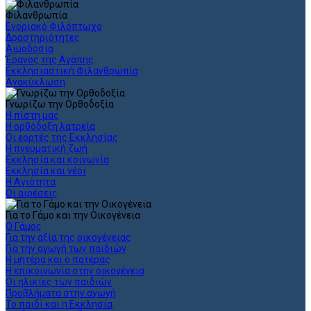
Φιλανθρωπία
Ενοριακό Φιλόπτωχο
Δραστηριότητες
Αιμοδοσία
Έρανος της Αγάπης
Εκκλησιαστική Φιλανθρωπία
Ανακύκλωση
Γνωρίζω την Ορθοδοξία
Η πίστη μας
Η ορθόδοξη λατρεία
Οι εορτές της Εκκλησίας
Η πνευματική ζωή
Εκκλησία και κοινωνία
Εκκλησία και νέοι
Η Αγιότητα
Οι αιρέσεις
Για το Γάμο και την Οικογένεια
Ο Γάμος
Για την αξία της οικογένειας
Για την αγωγή των παιδιών
Η μητέρα και ο πατέρας
Η επικοινωνία στην οικογένεια
Οι ηλικίες των παιδιών
Προβλήματα στην αγωγή
Το παιδί και η Εκκλησία