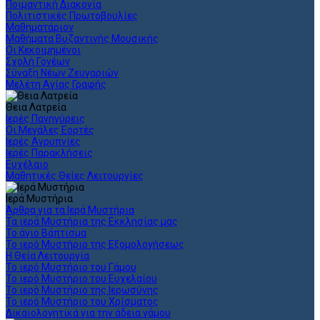
Ποιμαντική Διακονία
Πολιτιστικές Πρωτοβουλίες
Μαθηματάριον
Μαθήματα Βυζαντινής Μουσικής
Οι Κεκοιμημένοι
Σχολή Γονέων
Σύναξη Νέων Ζευγαριών
Μελέτη Αγίας Γραφής
Θεια Λατρεία
Ιερές Πανηγύρεις
Οι Μεγάλες Εορτές
Ιερές Αγρυπνίες
Ιερές Παρακλήσεις
Ευχέλαιο
Μαθητικές Θείες Λειτουργίες
Ιερά Μυστήρια
Άρθρα για τα Ιερά Μυστήρια
Τα ιερά Μυστήρια της Εκκλησίας μας
Το άγιο Βάπτισμα
Το ιερό Μυστήριο της Εξομολογήσεως
Η Θεία Λειτουργία
Το ιερό Μυστήριο του Γάμου
Το ιερό Μυστήριο του Ευχελαίου
Το ιερό Μυστήριο της Ιερωσύνης
Το ιερό Μυστήριο του Χρίσματος
Δικαιολογητικά για την άδεια γάμου