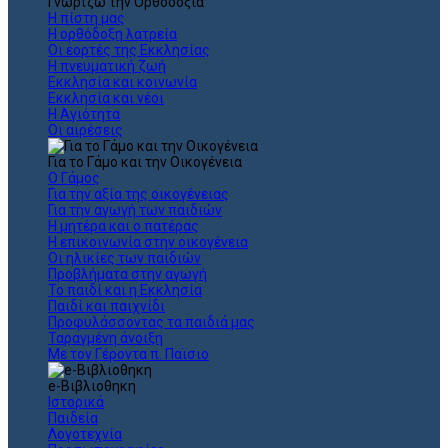
Γνωρίζω την Ορθοδοξία
Η πίστη μας
Η ορθόδοξη λατρεία
Οι εορτές της Εκκλησίας
Η πνευματική ζωή
Εκκλησία και κοινωνία
Εκκλησία και νέοι
Η Αγιότητα
Οι αιρέσεις
Για το Γάμο και την Οικογένεια
Ο Γάμος
Για την αξία της οικογένειας
Για την αγωγή των παιδιών
Η μητέρα και ο πατέρας
Η επικοινωνία στην οικογένεια
Οι ηλικίες των παιδιών
Προβλήματα στην αγωγή
Το παιδί και η Εκκλησία
Παιδί και παιχνίδι
Προφυλάσσοντας τα παιδιά μας
Ταραγμένη άνοιξη
Με τον Γέροντα π. Παϊσιο
e-Βιβλιοθηκη
Ιστορικά
Παιδεία
Λογοτεχνία