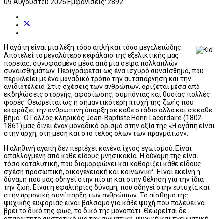
09 Αυγούστου 2026
Εμφανίσεις: 2892
Η αγάπη είναι μια λέξη τόσο απλή και τόσο μεγαλειώδης.
Αποτελεί το μεγαλύτερο κεφάλαιο της εξελικτικής μας
πορείας, συνυφασμένο μέσα από μια σειρά πολλαπλών
συναισθημάτων. Περιγράφεται ως ένα ισχυρό συναίσθημα, που
περικλείει με ένα μοναδικό τρόπο την αυταπάρνηση και την
ανιδιοτέλεια. Στις σχέσεις των ανθρώπων, ορίζεται μέσα από
εκδηλώσεις στοργής, αφοσίωσης, συμπόνιας και θυσίας πολλές
φορές. Θεωρείται ως η σημαντικότερη πτυχή της ζωής που
εκφράζει την ανθρώπινη ύπαρξη σε κάθε στάδιο αλλά και σε κάθε
βήμα . Ο Γάλλος κληρικός Jean-Baptiste Henri Lacordaire (1802-
1861) μας δίνει έναν μοναδικό ορισμό στην αξία της «Η αγάπη είναι
στην αρχή, στη μέση και στο τέλος όλων των πραγμάτων».
H αληθινή αγάπη δεν περιέχει κανένα ίχνος εγωισμού. Είναι
απαλλαγμένη από κάθε είδους μνησικακία. Η δύναμη της είναι
τόσο καταλυτική, που διαμορφώνει και καθορίζει κάθε είδους
σχέση προσωπική, οικογενειακή και κοινωνική. Είναι εκείνη η
δύναμη που μας οδηγεί στην πίστη και στην θέληση για την ίδια
την ζωή. Είναι η εφαλτήριος δύναμη, που οδηγεί στην ευτυχία και
στην αρμονική συνύπαρξη των ανθρώπων. Το αίσθημα της
ψυχικής ευφορίας είναι βάλσαμο για κάθε ψυχή που παλεύει να
βρει το δικό της φως, το δικό της μονοπάτι. Θεωρείται δε
απαραίτητο συστατικό για την σωματική, ψυχική και πνευματική