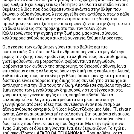
μας ευεξία. Έχει ευεργετικές ιδιότητες σε όλα τα επίπεδα. Είναι ο
θεμέλιος λίθος που δρα θεραπευτικά ενάντια στην θλίψη που
βιώνει ο κάθε άνθρωπος, λειτουργεί δε σαν αντίβαρο, όταν ο κάθε
άνθρωπος παλεύει έχοντας να αντιμετωπίσει τις δικές του
προκλήσεις και αντιξοότητες που εμφανίζονται στην ζωή του και
να δώσει λύσεις στα προβλήματα που τον ταλανίζουν.
Καλλιεργώντας την αγάπη στην ζωή μας, μας κάνει σίγουρα
καλύτερους ανθρώπους και κατά συνέπεια ζούμε πληρέστερα.
Οι σχέσεις των ανθρώπων γίνονται πιο βαθιές και πιο
ουσιαστικές. Ωστόσο, πολλοί άνθρωποι περνούν το μεγαλύτερο
μέρος της ζωής τους κρύβοντας τα αληθινά τους συναισθήματα,
γιατί φοβούνται να μοιραστούν, φοβούνται να πληγωθούν,
φοβούνται τον κίνδυνο της απόρριψης, το θεωρούν αδυναμία να
επιτρέψουν στους άλλους να δουν την δική τους ευάλωτη πλευρά,
καθιστώντας τους σε εκείνη την θέση, όπου η μοναχικότητα και η
δυστυχία είναι απόρροια της δικής τους συνειδητής στάσης και
αντίληψης για την ίδια τους την ζωή. Αποτέλεσε σύμβολο πηγαίας
έμπνευσης των μεγαλύτερων δημιουργών στις τέχνες και στα
γράμματα, ως γενεσιουργός αιτία, επηρέασε βαθιά όλα τα
φιλοσοφικά και λογοτεχνικά ρεύματα και μέσα από αυτήν
γεννήθηκαν, ατόφιες ιδέες που συνέθεσαν έναν πολιτισμό με
άξονα ανθρωποκεντρικό. Ο Νίκος Καζαντζάκης μας λέει: “Τι είναι η
αγάπη; Δεν είναι συμπόνια μήτε καλοσύνη. Στη συμπόνια είναι δύο,
αυτός που πονάει κι αυτός που συμπονάει. Στην καλοσύνη είναι
δύο, αυτός που δίνει κι αυτός που δέχεται. Μα στην αγάπη είναι
ένας. Σμίγουν οι δύο και γίνονται ένα. Δεν ξεχωρίζουν. Το εγώ κι
εσύ αφανίζονται. ΑΓΑΠΩ ΘΑ ΠΕΙ ΧΑΝΟΜΑΙ”. Προϋποθέτει κατά