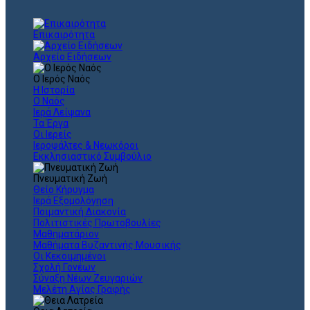
Επικαιρότητα
Αρχείο Ειδήσεων
Ο Ιερός Ναός
Η Ιστορία
Ο Ναός
Ιερά Λείψανα
Τα Έργα
Οι Ιερείς
Ιεροψάλτες & Νεωκόροι
Εκκλησιαστικό Συμβούλιο
Πνευματική Ζωή
Θείο Κήρυγμα
Ιερά Εξομολόγηση
Ποιμαντική Διακονία
Πολιτιστικές Πρωτοβουλίες
Μαθηματάριον
Μαθήματα Βυζαντινής Μουσικής
Οι Κεκοιμημένοι
Σχολή Γονέων
Σύναξη Νέων Ζευγαριών
Μελέτη Αγίας Γραφής