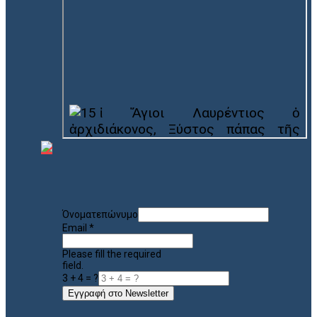
Όνοματεπώνυμο
Email
*
Please fill the required
field.
3 + 4 = ?
Εγγραφή στο Newsletter