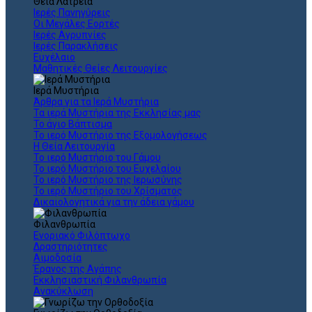
Θεια Λατρεία
Ιερές Πανηγύρεις
Οι Μεγάλες Εορτές
Ιερές Αγρυπνίες
Ιερές Παρακλήσεις
Ευχέλαιο
Μαθητικές Θείες Λειτουργίες
Ιερά Μυστήρια
Άρθρα για τα Ιερά Μυστήρια
Τα ιερά Μυστήρια της Εκκλησίας μας
Το άγιο Βάπτισμα
Το ιερό Μυστήριο της Εξομολογήσεως
Η Θεία Λειτουργία
Το ιερό Μυστήριο του Γάμου
Το ιερό Μυστήριο του Ευχελαίου
Το ιερό Μυστήριο της Ιερωσύνης
Το ιερό Μυστήριο του Χρίσματος
Δικαιολογητικά για την άδεια γάμου
Φιλανθρωπία
Ενοριακό Φιλόπτωχο
Δραστηριότητες
Αιμοδοσία
Έρανος της Αγάπης
Εκκλησιαστική Φιλανθρωπία
Ανακύκλωση