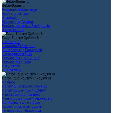
Φιλανθρωπία
Ενοριακό Φιλόπτωχο
Δραστηριότητες
Αιμοδοσία
Έρανος της Αγάπης
Εκκλησιαστική Φιλανθρωπία
Ανακύκλωση
Γνωρίζω την Ορθοδοξία
Η πίστη μας
Η ορθόδοξη λατρεία
Οι εορτές της Εκκλησίας
Η πνευματική ζωή
Εκκλησία και κοινωνία
Εκκλησία και νέοι
Η Αγιότητα
Οι αιρέσεις
Για το Γάμο και την Οικογένεια
Ο Γάμος
Για την αξία της οικογένειας
Για την αγωγή των παιδιών
Η μητέρα και ο πατέρας
Η επικοινωνία στην οικογένεια
Οι ηλικίες των παιδιών
Προβλήματα στην αγωγή
Το παιδί και η Εκκλησία