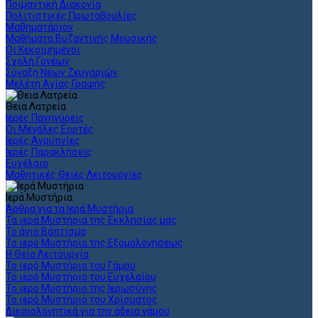
Ποιμαντική Διακονία
Πολιτιστικές Πρωτοβουλίες
Μαθηματάριον
Μαθήματα Βυζαντινής Μουσικής
Οι Κεκοιμημένοι
Σχολή Γονέων
Σύναξη Νέων Ζευγαριών
Μελέτη Αγίας Γραφής
Θεια Λατρεία
Ιερές Πανηγύρεις
Οι Μεγάλες Εορτές
Ιερές Αγρυπνίες
Ιερές Παρακλήσεις
Ευχέλαιο
Μαθητικές Θείες Λειτουργίες
Ιερά Μυστήρια
Άρθρα για τα Ιερά Μυστήρια
Τα ιερά Μυστήρια της Εκκλησίας μας
Το άγιο Βάπτισμα
Το ιερό Μυστήριο της Εξομολογήσεως
Η Θεία Λειτουργία
Το ιερό Μυστήριο του Γάμου
Το ιερό Μυστήριο του Ευχελαίου
Το ιερό Μυστήριο της Ιερωσύνης
Το ιερό Μυστήριο του Χρίσματος
Δικαιολογητικά για την άδεια γάμου