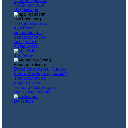
Προσωπογραφίες
Προβληματισμοί
Ψυχωφέλιμα
Ιερά Παράδοση
Πατερικά Κείμενα
Αγία Γραφή
Κυριακοδρόμιο
Ιερές Ακολουθίες
Συναξαριστής
Αφιερώματα
Βίοι Αγίων
Ακρόαση & θέαση
Σπορά Θείου Λόγου (Ομιλίες)
Αινείτε Τον Κύριον (Ψαλτική)
Ιερές Ακολουθίες
Αρχεία Βίντεο
Πέρασμα - Αρχονταρίκι
Φωτογραφικό υλικό
Σύνδεσμοι