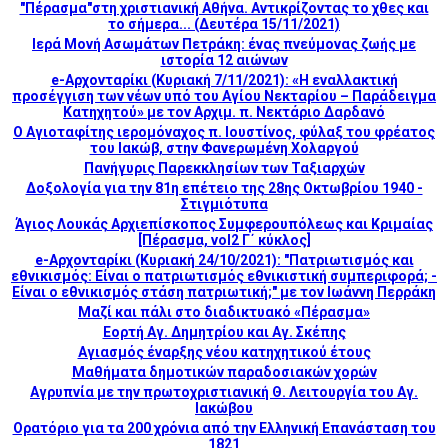
"Πέρασμα"στη χριστιανική Αθήνα. Αντικρίζοντας το χθες και
το σήμερα... (Δευτέρα 15/11/2021)
Ιερά Μονή Ασωμάτων Πετράκη: ένας πνεύμονας ζωής με
ιστορία 12 αιώνων
e-Αρχονταρίκι (Κυριακή 7/11/2021): «Η εναλλακτική
προσέγγιση των νέων υπό του Αγίου Νεκταρίου – Παράδειγμα
Κατηχητού» με τον Αρχιμ. π. Νεκτάριο Δαρδανό
Ο Αγιοταφίτης ιερομόναχος π. Ιουστίνος, φύλαξ του φρέατος
του Ιακώβ, στην Φανερωμένη Χολαργού
Πανήγυρις Παρεκκλησίων των Ταξιαρχών
Δοξολογία για την 81η επέτειο της 28ης Οκτωβρίου 1940 -
Στιγμιότυπα
Άγιος Λουκάς Αρχιεπίσκοπος Συμφερουπόλεως και Κριμαίας
[Πέρασμα, vol2 Γ΄ κύκλος]
e-Αρχονταρίκι (Κυριακή 24/10/2021): "Πατριωτισμός και
εθνικισμός: Είναι ο πατριωτισμός εθνικιστική συμπεριφορά; -
Είναι ο εθνικισμός στάση πατριωτική;" με τον Ιωάννη Περράκη
Μαζί και πάλι στο διαδικτυακό «Πέρασμα»
Εορτή Αγ. Δημητρίου και Αγ. Σκέπης
Αγιασμός έναρξης νέου κατηχητικού έτους
Mαθήματα δημοτικών παραδοσιακών χορών
Αγρυπνία με την πρωτοχριστιανική Θ. Λειτουργία του Αγ.
Ιακώβου
Ορατόριο για τα 200 χρόνια από την Ελληνική Επανάσταση του
1821