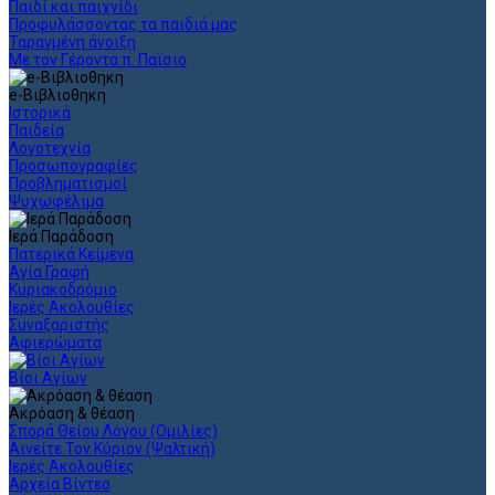
Παιδί και παιχνίδι
Προφυλάσσοντας τα παιδιά μας
Ταραγμένη άνοιξη
Με τον Γέροντα π. Παϊσιο
e-Βιβλιοθηκη
Ιστορικά
Παιδεία
Λογοτεχνία
Προσωπογραφίες
Προβληματισμοί
Ψυχωφέλιμα
Ιερά Παράδοση
Πατερικά Κείμενα
Αγία Γραφή
Κυριακοδρόμιο
Ιερές Ακολουθίες
Συναξαριστής
Αφιερώματα
Βίοι Αγίων
Ακρόαση & θέαση
Σπορά Θείου Λόγου (Ομιλίες)
Αινείτε Τον Κύριον (Ψαλτική)
Ιερές Ακολουθίες
Αρχεία Βίντεο