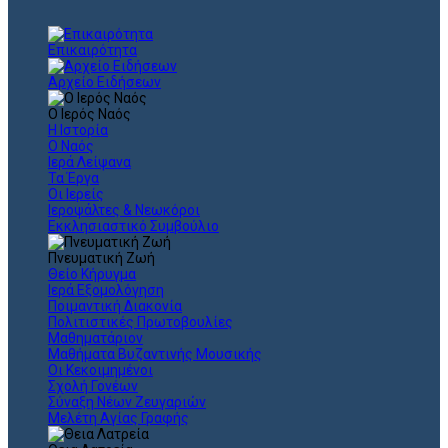
Επικαιρότητα
Αρχείο Ειδήσεων
Ο Ιερός Ναός
Η Ιστορία
Ο Ναός
Ιερά Λείψανα
Τα Έργα
Οι Ιερείς
Ιεροψάλτες & Νεωκόροι
Εκκλησιαστικό Συμβούλιο
Πνευματική Ζωή
Θείο Κήρυγμα
Ιερά Εξομολόγηση
Ποιμαντική Διακονία
Πολιτιστικές Πρωτοβουλίες
Μαθηματάριον
Μαθήματα Βυζαντινής Μουσικής
Οι Κεκοιμημένοι
Σχολή Γονέων
Σύναξη Νέων Ζευγαριών
Μελέτη Αγίας Γραφής