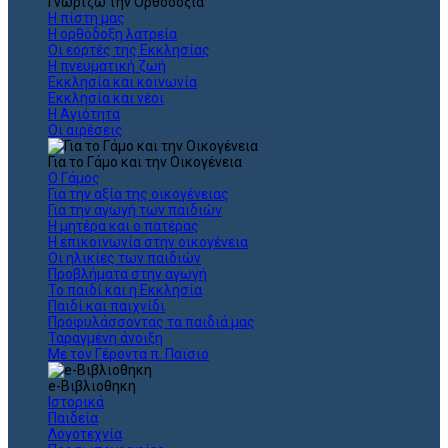
Γνωρίζω την Ορθοδοξία
Η πίστη μας
Η ορθόδοξη λατρεία
Οι εορτές της Εκκλησίας
Η πνευματική ζωή
Εκκλησία και κοινωνία
Εκκλησία και νέοι
Η Αγιότητα
Οι αιρέσεις
Για το Γάμο και την Οικογένεια
Ο Γάμος
Για την αξία της οικογένειας
Για την αγωγή των παιδιών
Η μητέρα και ο πατέρας
Η επικοινωνία στην οικογένεια
Οι ηλικίες των παιδιών
Προβλήματα στην αγωγή
Το παιδί και η Εκκλησία
Παιδί και παιχνίδι
Προφυλάσσοντας τα παιδιά μας
Ταραγμένη άνοιξη
Με τον Γέροντα π. Παϊσιο
e-Βιβλιοθηκη
Ιστορικά
Παιδεία
Λογοτεχνία