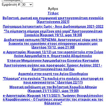
Εμφάνιση #
Άρθρα
Τίτλος
Βυζαντινή, ρωσική και συμφωνική χριστουγεννιάτικη συναυλία
[Χριστούγεννα 2021]
Πρόγραμμα λατρευτικῆς ζωῆς - Άγιο Δωδεκαήμερο 2021-2022
"Τα σύμπαντα σήμερα γεμίζουν από χαρά" Χριστουγεννιάτικη
Συναυλία [Κυριακή 19/12, ώρα 18:30]
Διαδικτυακή εκπομπή ΠΕΡΑΣΜΑ: Αναστοχασμοί γύρω από τη
διακονία της ιεροσύνης στους σύγχρονους καιρούς μας
[Δευτέρα 13/12, ώρα 21:00]
e-Αρχονταρίκι (Κυριακή 12/12) με τον ιεραπόστολο στην Σιέρα
Λεόνε Αρχιμανδρίτη π. Θεμιστοκλή Αδαμόπουλο
Ἑτήσιον Μνημόσυνον Ἀρχιμανδρίτου Εὐγενίου Κονταρίνη
Χριστούγεννα αγάπης και προσφοράς: Έρανος Αγάπης 2021 -
Χριστουγεννιάτικο παζάρι
Αγρυπνία στην εορτή του Αγίου Ελευθερίου
"Πέρασμα" στα σχολεία "Τα παιδιά στο σχολείο: επιστροφή σε
ποια κανονικότητα;" (Δευτέρα 22/11)
Μουσική εκδήλωση με την Βυζαντινή Χορωδία Αθηνών
(Κυριακή 21/11/2021, ώρα 19:00)
e-Αρχονταρίκι (Κυριακή 14/11/2021): "Ιωάννης Θεοφιλόπουλος
ή Καραβόγιαννος - Ο Γορτύνιος αγωνιστής της στεριάς και της
θάλασσας"