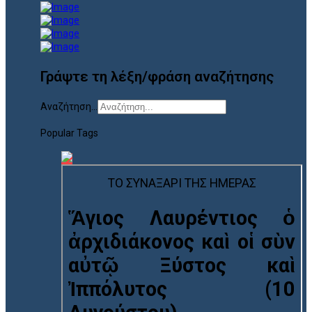
Γράψτε τη λέξη/φράση αναζήτησης
Αναζήτηση...
Popular Tags