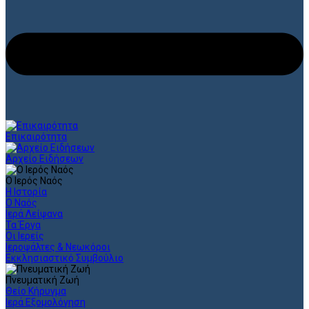
Επικαιρότητα
Αρχείο Ειδήσεων
Ο Ιερός Ναός
Η Ιστορία
Ο Ναός
Ιερά Λείψανα
Τα Έργα
Οι Ιερείς
Ιεροψάλτες & Νεωκόροι
Εκκλησιαστικό Συμβούλιο
Πνευματική Ζωή
Θείο Κήρυγμα
Ιερά Εξομολόγηση