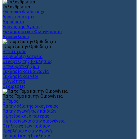
Φιλανθρωπία
Ενοριακό Φιλόπτωχο
Δραστηριότητες
Αιμοδοσία
Έρανος της Αγάπης
Εκκλησιαστική Φιλανθρωπία
Ανακύκλωση
Γνωρίζω την Ορθοδοξία
Η πίστη μας
Η ορθόδοξη λατρεία
Οι εορτές της Εκκλησίας
Η πνευματική ζωή
Εκκλησία και κοινωνία
Εκκλησία και νέοι
Η Αγιότητα
Οι αιρέσεις
Για το Γάμο και την Οικογένεια
Ο Γάμος
Για την αξία της οικογένειας
Για την αγωγή των παιδιών
Η μητέρα και ο πατέρας
Η επικοινωνία στην οικογένεια
Οι ηλικίες των παιδιών
Προβλήματα στην αγωγή
Το παιδί και η Εκκλησία