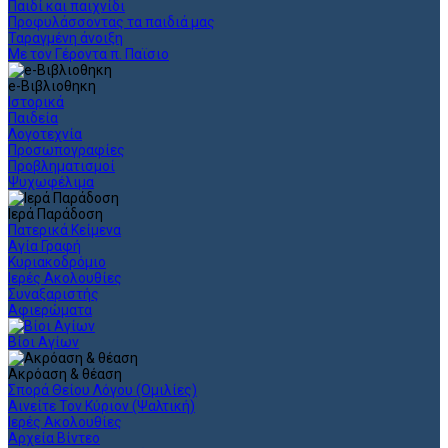
Παιδί και παιχνίδι
Προφυλάσσοντας τα παιδιά μας
Ταραγμένη άνοιξη
Με τον Γέροντα π. Παϊσιο
e-Βιβλιοθηκη
Ιστορικά
Παιδεία
Λογοτεχνία
Προσωπογραφίες
Προβληματισμοί
Ψυχωφέλιμα
Ιερά Παράδοση
Πατερικά Κείμενα
Αγία Γραφή
Κυριακοδρόμιο
Ιερές Ακολουθίες
Συναξαριστής
Αφιερώματα
Βίοι Αγίων
Ακρόαση & θέαση
Σπορά Θείου Λόγου (Ομιλίες)
Αινείτε Τον Κύριον (Ψαλτική)
Ιερές Ακολουθίες
Αρχεία Βίντεο