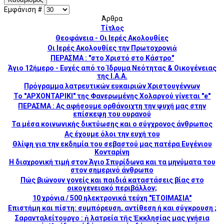
Εμφάνιση #
Άρθρα
Τίτλος
Θεοφάνεια - Οι Ιερές Ακολουθίες
Οι Ιερές Ακολουθίες την Πρωτοχρονιἀ
ΠΕΡΑΣΜΑ : "στο Χριστό στο Κάστρο"
Άγιο 12ήμερο - Ευχές από το Ίδρυμα Νεότητας & Οικογένειας
της Ι.Α.Α.
Πρόγραμμα λατρευτικών ευκαιριών Χριστουγέννων
Το "ΑΡΧΟΝΤΑΡΙΚΙ" της Φανερωμένης Χολαργού γίνεται "e"
ΠΕΡΑΣΜΑ : Ας αφήσουμε ορθάνοιχτη την ψυχή μας στην
επίσκεψη του ουρανού
Τα μέσα κοινωνικής δικτύωσης και ο σύγχρονος άνθρωπος
Ας έχουμε όλοι την ευχή του
Θλίψη για την εκδημία του σεβαστού μας πατέρα Ευγένιου
Κονταρίνη
Η διαχρονική τιμή στον Άγιο Σπυρίδωνα και τα μηνύματα του
στον σημερινό άνθρωπο
Πώς βιώνουν γονείς και παιδιά καταστάσεις βίας στο
οικογενειακό περιβάλλον;
10 χρόνια / 500 ηλεκτρονικά τεύχη "ΕΤΟΙΜΑΣΙΑ"
Επιστήμη και πίστη: συμπόρευση, αντίθεση ή και σύγκρουση ;
Σαρανταλείτουργο : ἡ λατρεία τῆς Ἐκκλησίας μας γνήσια