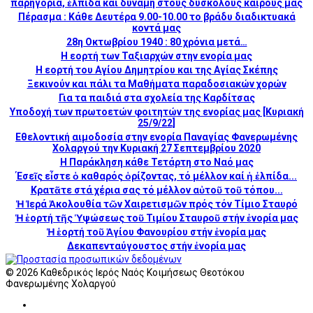
παρηγοριά, ἐλπίδα καί δύναμη στούς δύσκολους καιρούς μας
Πέρασμα : Κάθε Δευτέρα 9.00-10.00 το βράδυ διαδικτυακά
κοντά μας
28η Οκτωβρίου 1940 : 80 χρόνια μετά…
Η εορτή των Ταξιαρχών στην ενορία μας
H εορτή του Αγίου Δημητρίου και της Αγίας Σκέπης
Ξεκινούν και πάλι τα Μαθήματα παραδοσιακών χορών
Για τα παιδιά στα σχολεία της Καρδίτσας
Υποδοχή των πρωτοετών φοιτητών της ενορίας μας [Κυριακή
25/9/22]
Εθελοντική αιμοδοσία στην ενορία Παναγίας Φανερωμένης
Χολαργού την Κυριακή 27 Σεπτεμβρίου 2020
Η Παράκληση κάθε Τετάρτη στο Ναό μας
Έσεῖς εἶστε ὁ καθαρός ὁρίζοντας, τό μέλλον καί ἡ ἐλπίδα...
Κρατᾶτε στά χέρια σας τό μέλλον αὐτοῦ τοῦ τόπου...
Ἡ Ἱερά Ἀκολουθία τῶν Χαιρετισμῶν πρός τόν Τίμιο Σταυρό
Ἡ ἑορτή τῆς Ὑψώσεως τοῦ Τιμίου Σταυροῦ στήν ἐνορία μας
Ἡ ἑορτή τοῦ Ἁγίου Φανουρίου στήν ἐνορία μας
Δεκαπενταύγουστος στήν ἐνορία μας
© 2026 Καθεδρικός Ιερός Ναός Κοιμήσεως Θεοτόκου
Φανερωμένης Χολαργού