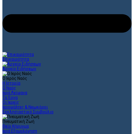
Επικαιρότητα
Αρχείο Ειδήσεων
Ο Ιερός Ναός
Η Ιστορία
Ο Ναός
Ιερά Λείψανα
Τα Έργα
Οι Ιερείς
Ιεροψάλτες & Νεωκόροι
Εκκλησιαστικό Συμβούλιο
Πνευματική Ζωή
Θείο Κήρυγμα
Ιερά Εξομολόγηση