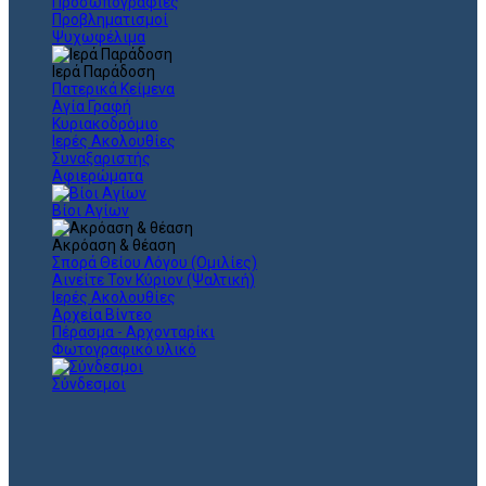
Προσωπογραφίες
Προβληματισμοί
Ψυχωφέλιμα
Ιερά Παράδοση
Πατερικά Κείμενα
Αγία Γραφή
Κυριακοδρόμιο
Ιερές Ακολουθίες
Συναξαριστής
Αφιερώματα
Βίοι Αγίων
Ακρόαση & θέαση
Σπορά Θείου Λόγου (Ομιλίες)
Αινείτε Τον Κύριον (Ψαλτική)
Ιερές Ακολουθίες
Αρχεία Βίντεο
Πέρασμα - Αρχονταρίκι
Φωτογραφικό υλικό
Σύνδεσμοι