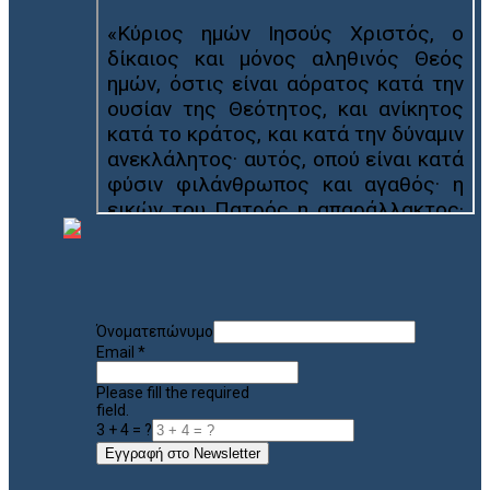
Όνοματεπώνυμο
Email
*
Please fill the required
field.
3 + 4 = ?
Εγγραφή στο Newsletter