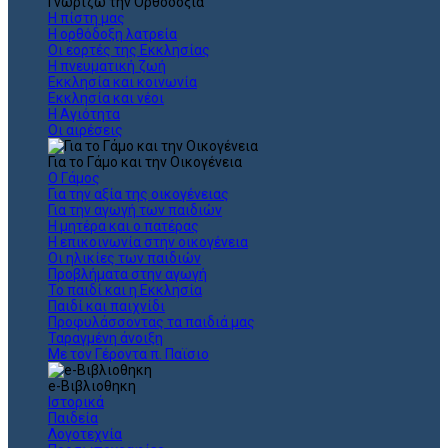
Γνωρίζω την Ορθοδοξία
Η πίστη μας
Η ορθόδοξη λατρεία
Οι εορτές της Εκκλησίας
Η πνευματική ζωή
Εκκλησία και κοινωνία
Εκκλησία και νέοι
Η Αγιότητα
Οι αιρέσεις
Για το Γάμο και την Οικογένεια
Ο Γάμος
Για την αξία της οικογένειας
Για την αγωγή των παιδιών
Η μητέρα και ο πατέρας
Η επικοινωνία στην οικογένεια
Οι ηλικίες των παιδιών
Προβλήματα στην αγωγή
Το παιδί και η Εκκλησία
Παιδί και παιχνίδι
Προφυλάσσοντας τα παιδιά μας
Ταραγμένη άνοιξη
Με τον Γέροντα π. Παϊσιο
e-Βιβλιοθηκη
Ιστορικά
Παιδεία
Λογοτεχνία