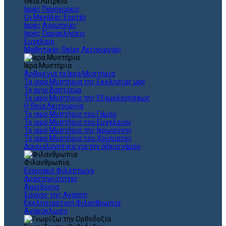
Θεια Λατρεία
Ιερές Πανηγύρεις
Οι Μεγάλες Εορτές
Ιερές Αγρυπνίες
Ιερές Παρακλήσεις
Ευχέλαιο
Μαθητικές Θείες Λειτουργίες
Ιερά Μυστήρια
Άρθρα για τα Ιερά Μυστήρια
Τα ιερά Μυστήρια της Εκκλησίας μας
Το άγιο Βάπτισμα
Το ιερό Μυστήριο της Εξομολογήσεως
Η Θεία Λειτουργία
Το ιερό Μυστήριο του Γάμου
Το ιερό Μυστήριο του Ευχελαίου
Το ιερό Μυστήριο της Ιερωσύνης
Το ιερό Μυστήριο του Χρίσματος
Δικαιολογητικά για την άδεια γάμου
Φιλανθρωπία
Ενοριακό Φιλόπτωχο
Δραστηριότητες
Αιμοδοσία
Έρανος της Αγάπης
Εκκλησιαστική Φιλανθρωπία
Ανακύκλωση