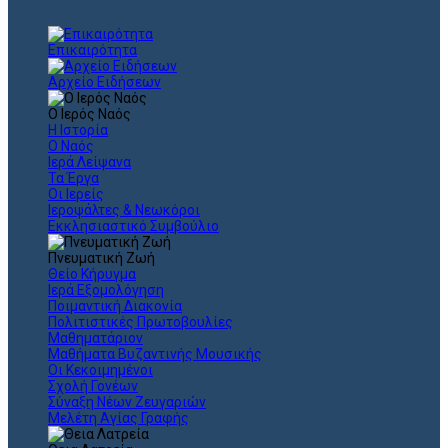
Επικαιρότητα
Αρχείο Ειδήσεων
Ο Ιερός Ναός
Η Ιστορία
Ο Ναός
Ιερά Λείψανα
Τα Έργα
Οι Ιερείς
Ιεροψάλτες & Νεωκόροι
Εκκλησιαστικό Συμβούλιο
Πνευματική Ζωή
Θείο Κήρυγμα
Ιερά Εξομολόγηση
Ποιμαντική Διακονία
Πολιτιστικές Πρωτοβουλίες
Μαθηματάριον
Μαθήματα Βυζαντινής Μουσικής
Οι Κεκοιμημένοι
Σχολή Γονέων
Σύναξη Νέων Ζευγαριών
Μελέτη Αγίας Γραφής