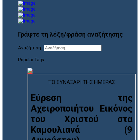
Γράψτε τη λέξη/φράση αναζήτησης
Αναζήτηση...
Popular Tags