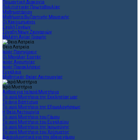
Ποιμαντική Διακονία
Πολιτιστικές Πρωτοβουλίες
Μαθηματάριον
Μαθήματα Βυζαντινής Μουσικής
Οι Κεκοιμημένοι
Σχολή Γονέων
Σύναξη Νέων Ζευγαριών
Μελέτη Αγίας Γραφής
Θεια Λατρεία
Ιερές Πανηγύρεις
Οι Μεγάλες Εορτές
Ιερές Αγρυπνίες
Ιερές Παρακλήσεις
Ευχέλαιο
Μαθητικές Θείες Λειτουργίες
Ιερά Μυστήρια
Άρθρα για τα Ιερά Μυστήρια
Τα ιερά Μυστήρια της Εκκλησίας μας
Το άγιο Βάπτισμα
Το ιερό Μυστήριο της Εξομολογήσεως
Η Θεία Λειτουργία
Το ιερό Μυστήριο του Γάμου
Το ιερό Μυστήριο του Ευχελαίου
Το ιερό Μυστήριο της Ιερωσύνης
Το ιερό Μυστήριο του Χρίσματος
Δικαιολογητικά για την άδεια γάμου