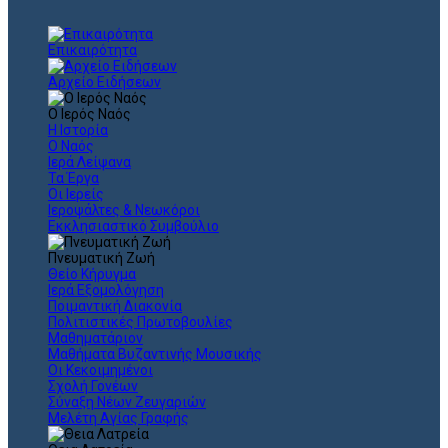
Επικαιρότητα
Αρχείο Ειδήσεων
Ο Ιερός Ναός
Η Ιστορία
Ο Ναός
Ιερά Λείψανα
Τα Έργα
Οι Ιερείς
Ιεροψάλτες & Νεωκόροι
Εκκλησιαστικό Συμβούλιο
Πνευματική Ζωή
Θείο Κήρυγμα
Ιερά Εξομολόγηση
Ποιμαντική Διακονία
Πολιτιστικές Πρωτοβουλίες
Μαθηματάριον
Μαθήματα Βυζαντινής Μουσικής
Οι Κεκοιμημένοι
Σχολή Γονέων
Σύναξη Νέων Ζευγαριών
Μελέτη Αγίας Γραφής