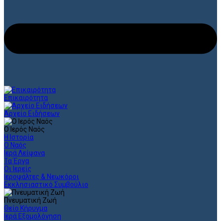
Επικαιρότητα
Αρχείο Ειδήσεων
Ο Ιερός Ναός
Η Ιστορία
Ο Ναός
Ιερά Λείψανα
Τα Έργα
Οι Ιερείς
Ιεροψάλτες & Νεωκόροι
Εκκλησιαστικό Συμβούλιο
Πνευματική Ζωή
Θείο Κήρυγμα
Ιερά Εξομολόγηση