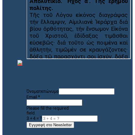
Όνοματεπώνυμο
Email
*
Please fill the required
field.
3 + 4 = ?
Εγγραφή στο Newsletter