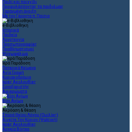
Παιδί και παιχνίδι
Προφυλάσσοντας τα παιδιά μας
Ταραγμένη άνοιξη
Με τον Γέροντα π. Παϊσιο
e-Βιβλιοθηκη
Ιστορικά
Παιδεία
Λογοτεχνία
Προσωπογραφίες
Προβληματισμοί
Ψυχωφέλιμα
Ιερά Παράδοση
Πατερικά Κείμενα
Αγία Γραφή
Κυριακοδρόμιο
Ιερές Ακολουθίες
Συναξαριστής
Αφιερώματα
Βίοι Αγίων
Ακρόαση & θέαση
Σπορά Θείου Λόγου (Ομιλίες)
Αινείτε Τον Κύριον (Ψαλτική)
Ιερές Ακολουθίες
Αρχεία Βίντεο