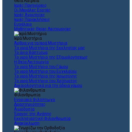
Θεια Λατρεία
Ιερές Πανηγύρεις
Οι Μεγάλες Εορτές
Ιερές Αγρυπνίες
Ιερές Παρακλήσεις
Ευχέλαιο
Μαθητικές Θείες Λειτουργίες
Ιερά Μυστήρια
Άρθρα για τα Ιερά Μυστήρια
Τα ιερά Μυστήρια της Εκκλησίας μας
Το άγιο Βάπτισμα
Το ιερό Μυστήριο της Εξομολογήσεως
Η Θεία Λειτουργία
Το ιερό Μυστήριο του Γάμου
Το ιερό Μυστήριο του Ευχελαίου
Το ιερό Μυστήριο της Ιερωσύνης
Το ιερό Μυστήριο του Χρίσματος
Δικαιολογητικά για την άδεια γάμου
Φιλανθρωπία
Ενοριακό Φιλόπτωχο
Δραστηριότητες
Αιμοδοσία
Έρανος της Αγάπης
Εκκλησιαστική Φιλανθρωπία
Ανακύκλωση