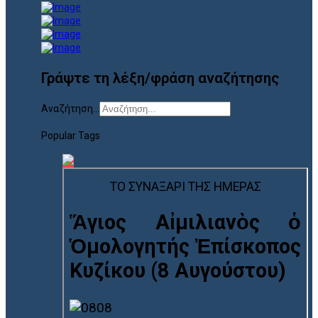
Γράψτε τη λέξη/φράση αναζήτησης
Αναζήτηση...
Popular Tags