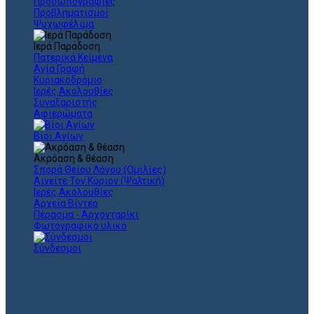
Προσωπογραφίες
Προβληματισμοί
Ψυχωφέλιμα
Ιερά Παράδοση
Πατερικά Κείμενα
Αγία Γραφή
Κυριακοδρόμιο
Ιερές Ακολουθίες
Συναξαριστής
Αφιερώματα
Βίοι Αγίων
Ακρόαση & θέαση
Σπορά Θείου Λόγου (Ομιλίες)
Αινείτε Τον Κύριον (Ψαλτική)
Ιερές Ακολουθίες
Αρχεία Βίντεο
Πέρασμα - Αρχονταρίκι
Φωτογραφικό υλικό
Σύνδεσμοι