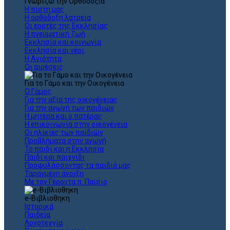
Γνωρίζω την Ορθοδοξία
Η πίστη μας
Η ορθόδοξη λατρεία
Οι εορτές της Εκκλησίας
Η πνευματική ζωή
Εκκλησία και κοινωνία
Εκκλησία και νέοι
Η Αγιότητα
Οι αιρέσεις
Για το Γάμο και την Οικογένεια
Ο Γάμος
Για την αξία της οικογένειας
Για την αγωγή των παιδιών
Η μητέρα και ο πατέρας
Η επικοινωνία στην οικογένεια
Οι ηλικίες των παιδιών
Προβλήματα στην αγωγή
Το παιδί και η Εκκλησία
Παιδί και παιχνίδι
Προφυλάσσοντας τα παιδιά μας
Ταραγμένη άνοιξη
Με τον Γέροντα π. Παϊσιο
e-Βιβλιοθηκη
Ιστορικά
Παιδεία
Λογοτεχνία