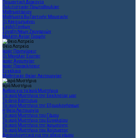
Ποιμαντική Διακονία
Πολιτιστικές Πρωτοβουλίες
Μαθηματάριον
Μαθήματα Βυζαντινής Μουσικής
Οι Κεκοιμημένοι
Σχολή Γονέων
Σύναξη Νέων Ζευγαριών
Μελέτη Αγίας Γραφής
Θεια Λατρεία
Ιερές Πανηγύρεις
Οι Μεγάλες Εορτές
Ιερές Αγρυπνίες
Ιερές Παρακλήσεις
Ευχέλαιο
Μαθητικές Θείες Λειτουργίες
Ιερά Μυστήρια
Άρθρα για τα Ιερά Μυστήρια
Τα ιερά Μυστήρια της Εκκλησίας μας
Το άγιο Βάπτισμα
Το ιερό Μυστήριο της Εξομολογήσεως
Η Θεία Λειτουργία
Το ιερό Μυστήριο του Γάμου
Το ιερό Μυστήριο του Ευχελαίου
Το ιερό Μυστήριο της Ιερωσύνης
Το ιερό Μυστήριο του Χρίσματος
Δικαιολογητικά για την άδεια γάμου