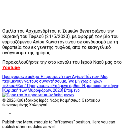
Ομιλία του Αρχιμανδρίτου π. Συμεών Βενετσιάνου την
Κυριακή του Τυφλού (21/5/2023), με αφορμή τον βίο του
εορταζόμενου Αγίου Κωνσταντίνου σε συνδυασμό με τη
θεραπεία του εκ γενετής τυφλού, από το ευαγγελικό
ανάγνωσμα της ημέρας.
Παρακολουθήστε την στο κανάλι του Ιερού Ναού μας στο
Youtube
.
Προηγούμενο άρθρο: Η προσμονή των Αγίων Πάντων: Μας
περιμένουν να τους συναντήσουμε, "ἵνα μὴ χωρὶς ἡμῶν
τελειωθῶσι"
Προηγούμενο
Επόμενο άρθρο: Η μυροφόρος πόρνη
[Κυριακή των Μυροφόρων, 2023]
Επόμενο
© 2026 Καθεδρικός Ιερός Ναός Κοιμήσεως Θεοτόκου
Φανερωμένης Χολαργού
Publish the Menu module to "offcanvas" position. Here you can
publish other modules as well.