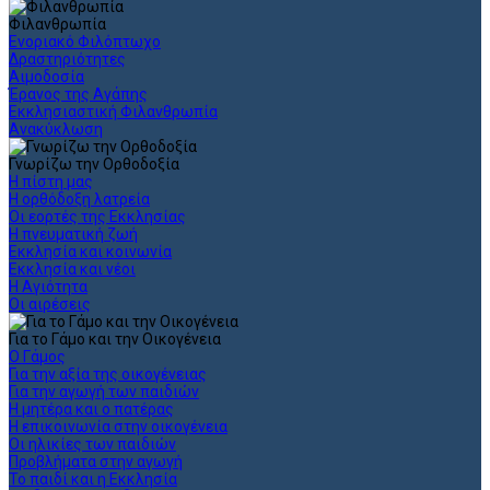
Φιλανθρωπία
Ενοριακό Φιλόπτωχο
Δραστηριότητες
Αιμοδοσία
Έρανος της Αγάπης
Εκκλησιαστική Φιλανθρωπία
Ανακύκλωση
Γνωρίζω την Ορθοδοξία
Η πίστη μας
Η ορθόδοξη λατρεία
Οι εορτές της Εκκλησίας
Η πνευματική ζωή
Εκκλησία και κοινωνία
Εκκλησία και νέοι
Η Αγιότητα
Οι αιρέσεις
Για το Γάμο και την Οικογένεια
Ο Γάμος
Για την αξία της οικογένειας
Για την αγωγή των παιδιών
Η μητέρα και ο πατέρας
Η επικοινωνία στην οικογένεια
Οι ηλικίες των παιδιών
Προβλήματα στην αγωγή
Το παιδί και η Εκκλησία