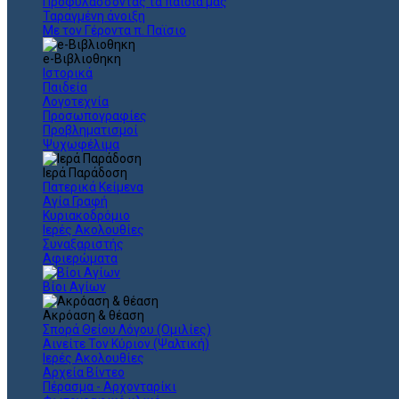
Προφυλάσσοντας τα παιδιά μας
Ταραγμένη άνοιξη
Με τον Γέροντα π. Παϊσιο
e-Βιβλιοθηκη
Ιστορικά
Παιδεία
Λογοτεχνία
Προσωπογραφίες
Προβληματισμοί
Ψυχωφέλιμα
Ιερά Παράδοση
Πατερικά Κείμενα
Αγία Γραφή
Κυριακοδρόμιο
Ιερές Ακολουθίες
Συναξαριστής
Αφιερώματα
Βίοι Αγίων
Ακρόαση & θέαση
Σπορά Θείου Λόγου (Ομιλίες)
Αινείτε Τον Κύριον (Ψαλτική)
Ιερές Ακολουθίες
Αρχεία Βίντεο
Πέρασμα - Αρχονταρίκι