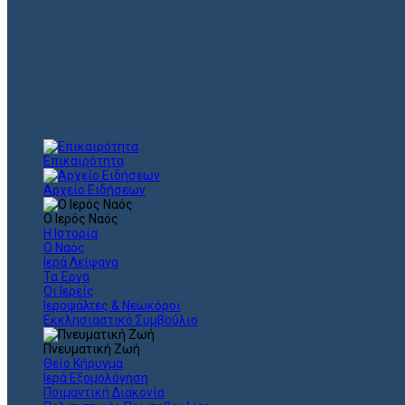
Επικαιρότητα
Αρχείο Ειδήσεων
Ο Ιερός Ναός
Η Ιστορία
Ο Ναός
Ιερά Λείψανα
Τα Έργα
Οι Ιερείς
Ιεροψάλτες & Νεωκόροι
Εκκλησιαστικό Συμβούλιο
Πνευματική Ζωή
Θείο Κήρυγμα
Ιερά Εξομολόγηση
Ποιμαντική Διακονία