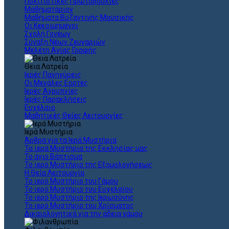
Πολιτιστικές Πρωτοβουλίες
Μαθηματάριον
Μαθήματα Βυζαντινής Μουσικής
Οι Κεκοιμημένοι
Σχολή Γονέων
Σύναξη Νέων Ζευγαριών
Μελέτη Αγίας Γραφής
Θεια Λατρεία
Ιερές Πανηγύρεις
Οι Μεγάλες Εορτές
Ιερές Αγρυπνίες
Ιερές Παρακλήσεις
Ευχέλαιο
Μαθητικές Θείες Λειτουργίες
Ιερά Μυστήρια
Άρθρα για τα Ιερά Μυστήρια
Τα ιερά Μυστήρια της Εκκλησίας μας
Το άγιο Βάπτισμα
Το ιερό Μυστήριο της Εξομολογήσεως
Η Θεία Λειτουργία
Το ιερό Μυστήριο του Γάμου
Το ιερό Μυστήριο του Ευχελαίου
Το ιερό Μυστήριο της Ιερωσύνης
Το ιερό Μυστήριο του Χρίσματος
Δικαιολογητικά για την άδεια γάμου