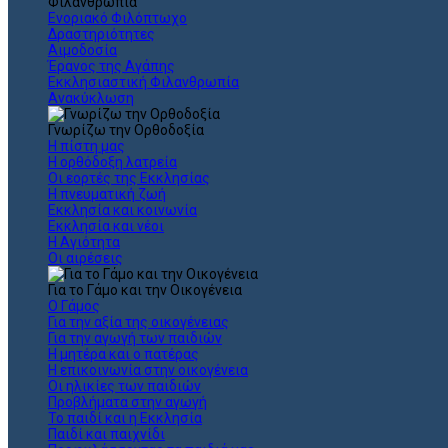
Φιλανθρωπία
Ενοριακό Φιλόπτωχο
Δραστηριότητες
Αιμοδοσία
Έρανος της Αγάπης
Εκκλησιαστική Φιλανθρωπία
Ανακύκλωση
Γνωρίζω την Ορθοδοξία
Η πίστη μας
Η ορθόδοξη λατρεία
Οι εορτές της Εκκλησίας
Η πνευματική ζωή
Εκκλησία και κοινωνία
Εκκλησία και νέοι
Η Αγιότητα
Οι αιρέσεις
Για το Γάμο και την Οικογένεια
Ο Γάμος
Για την αξία της οικογένειας
Για την αγωγή των παιδιών
Η μητέρα και ο πατέρας
Η επικοινωνία στην οικογένεια
Οι ηλικίες των παιδιών
Προβλήματα στην αγωγή
Το παιδί και η Εκκλησία
Παιδί και παιχνίδι