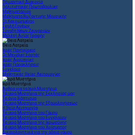
Ποιμαντική Διακονία
Πολιτιστικές Πρωτοβουλίες
Μαθηματάριον
Μαθήματα Βυζαντινής Μουσικής
Οι Κεκοιμημένοι
Σχολή Γονέων
Σύναξη Νέων Ζευγαριών
Μελέτη Αγίας Γραφής
Θεια Λατρεία
Ιερές Πανηγύρεις
Οι Μεγάλες Εορτές
Ιερές Αγρυπνίες
Ιερές Παρακλήσεις
Ευχέλαιο
Μαθητικές Θείες Λειτουργίες
Ιερά Μυστήρια
Άρθρα για τα Ιερά Μυστήρια
Τα ιερά Μυστήρια της Εκκλησίας μας
Το άγιο Βάπτισμα
Το ιερό Μυστήριο της Εξομολογήσεως
Η Θεία Λειτουργία
Το ιερό Μυστήριο του Γάμου
Το ιερό Μυστήριο του Ευχελαίου
Το ιερό Μυστήριο της Ιερωσύνης
Το ιερό Μυστήριο του Χρίσματος
Δικαιολογητικά για την άδεια γάμου