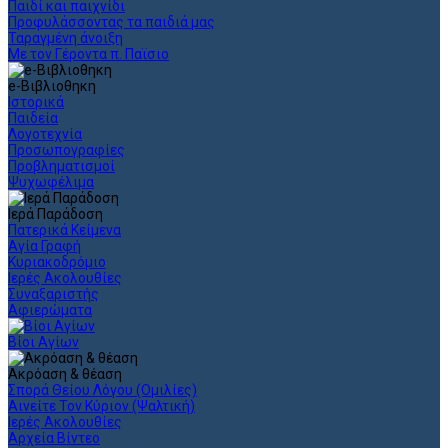
Παιδί και παιχνίδι
Προφυλάσσοντας τα παιδιά μας
Ταραγμένη άνοιξη
Με τον Γέροντα π. Παϊσιο
e-Βιβλιοθηκη
Ιστορικά
Παιδεία
Λογοτεχνία
Προσωπογραφίες
Προβληματισμοί
Ψυχωφέλιμα
Ιερά Παράδοση
Πατερικά Κείμενα
Αγία Γραφή
Κυριακοδρόμιο
Ιερές Ακολουθίες
Συναξαριστής
Αφιερώματα
Βίοι Αγίων
Ακρόαση & θέαση
Σπορά Θείου Λόγου (Ομιλίες)
Αινείτε Τον Κύριον (Ψαλτική)
Ιερές Ακολουθίες
Αρχεία Βίντεο