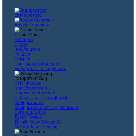
Επικαιρότητα
Αρχείο Ειδήσεων
Ο Ιερός Ναός
Η Ιστορία
Ο Ναός
Ιερά Λείψανα
Τα Έργα
Οι Ιερείς
Ιεροψάλτες & Νεωκόροι
Εκκλησιαστικό Συμβούλιο
Πνευματική Ζωή
Θείο Κήρυγμα
Ιερά Εξομολόγηση
Ποιμαντική Διακονία
Πολιτιστικές Πρωτοβουλίες
Μαθηματάριον
Μαθήματα Βυζαντινής Μουσικής
Οι Κεκοιμημένοι
Σχολή Γονέων
Σύναξη Νέων Ζευγαριών
Μελέτη Αγίας Γραφής