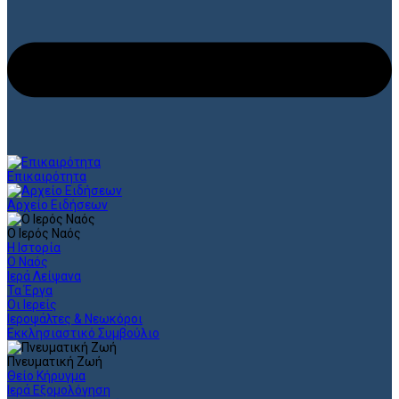
Επικαιρότητα
Αρχείο Ειδήσεων
Ο Ιερός Ναός
Η Ιστορία
Ο Ναός
Ιερά Λείψανα
Τα Έργα
Οι Ιερείς
Ιεροψάλτες & Νεωκόροι
Εκκλησιαστικό Συμβούλιο
Πνευματική Ζωή
Θείο Κήρυγμα
Ιερά Εξομολόγηση