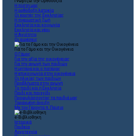
Γνωρίζω την Ορθοδοξία
Η πίστη μας
Η ορθόδοξη λατρεία
Οι εορτές της Εκκλησίας
Η πνευματική ζωή
Εκκλησία και κοινωνία
Εκκλησία και νέοι
Η Αγιότητα
Οι αιρέσεις
Για το Γάμο και την Οικογένεια
Ο Γάμος
Για την αξία της οικογένειας
Για την αγωγή των παιδιών
Η μητέρα και ο πατέρας
Η επικοινωνία στην οικογένεια
Οι ηλικίες των παιδιών
Προβλήματα στην αγωγή
Το παιδί και η Εκκλησία
Παιδί και παιχνίδι
Προφυλάσσοντας τα παιδιά μας
Ταραγμένη άνοιξη
Με τον Γέροντα π. Παϊσιο
e-Βιβλιοθηκη
Ιστορικά
Παιδεία
Λογοτεχνία