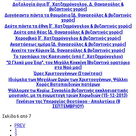
Δοξολογία άγια [Γ. Χατζηχρόνογλου, Δ. Θανασούλης &
βυζαντινός χορός]
Διηγήσαντο πάντα τα θαυμάσια [Δ. Θανασούλης & βυζαντινός
χορός]
Δεύτε πάντα τα έθνη [Γ. Χατζηχρόνογλου & βυζαντινός χορός]
Δεύτε από θέας [Δ. Θανασούλης & βυζαντινός χορός]
Χερουβικό [Γ. Χατζηχρόνογλου & βυζαντινός χορός]
Αναστάσεως ημέρα [Δ. Θανασούλης & βυζαντινός χορός]
Αινείτε τον Κύριον [Δ. Θανασούλης & βυζαντινός χορός]
Το τροπάριο της Κασσιανής (υπό Γ. Χατζηχρόνογλου)
"Ω Γλυκύ μου Έαρ", του Μιχάλη Κοκκίνη [Βυζαντινό ορατόριο
στο Ναό μας]
Ώρες Χριστουγέννων (Στανίτσας)
Ιδιόμελα των Μεγάλων Ωρών των Χριστουγέννων, Ψάλλει
Χορός Βατοπαιδινών πατέρων
Ψάλλομεν τω Κυρίω: Συναυλία βυζαντινής εκκλησιαστικής
μουσικής, με τη συμμετοχή τριών Χορωδιών (15-12-2013)
Γενέσιον της Υπεραγίας Θεοτόκου - Απολυτίκιο (8
ΣΕΠΤΕΜΒΡΙΟΥ)
Σελίδα 6 από 7
PREV
1
2