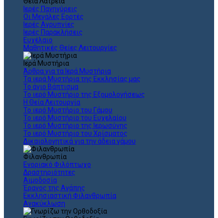
Θεια Λατρεία
Ιερές Πανηγύρεις
Οι Μεγάλες Εορτές
Ιερές Αγρυπνίες
Ιερές Παρακλήσεις
Ευχέλαιο
Μαθητικές Θείες Λειτουργίες
Ιερά Μυστήρια
Άρθρα για τα Ιερά Μυστήρια
Τα ιερά Μυστήρια της Εκκλησίας μας
Το άγιο Βάπτισμα
Το ιερό Μυστήριο της Εξομολογήσεως
Η Θεία Λειτουργία
Το ιερό Μυστήριο του Γάμου
Το ιερό Μυστήριο του Ευχελαίου
Το ιερό Μυστήριο της Ιερωσύνης
Το ιερό Μυστήριο του Χρίσματος
Δικαιολογητικά για την άδεια γάμου
Φιλανθρωπία
Ενοριακό Φιλόπτωχο
Δραστηριότητες
Αιμοδοσία
Έρανος της Αγάπης
Εκκλησιαστική Φιλανθρωπία
Ανακύκλωση