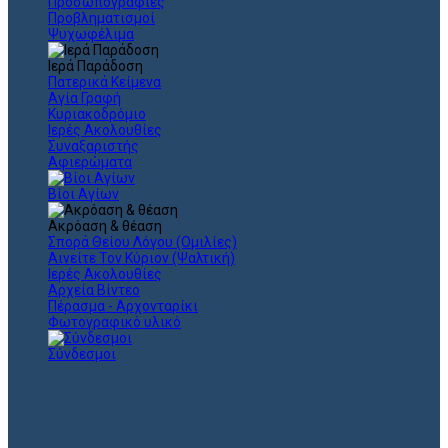
Προσωπογραφίες
Προβληματισμοί
Ψυχωφέλιμα
Ιερά Παράδοση
Πατερικά Κείμενα
Αγία Γραφή
Κυριακοδρόμιο
Ιερές Ακολουθίες
Συναξαριστής
Αφιερώματα
Βίοι Αγίων
Ακρόαση & θέαση
Σπορά Θείου Λόγου (Ομιλίες)
Αινείτε Τον Κύριον (Ψαλτική)
Ιερές Ακολουθίες
Αρχεία Βίντεο
Πέρασμα - Αρχονταρίκι
Φωτογραφικό υλικό
Σύνδεσμοι