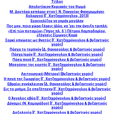
Τίτλος
Απολυτίκιον Κυριακής του Θωμά
Μ. Δευτέρα εσπέρας στον Ι. Ν. Παναγίας Φανερωμένης
Χολαργού [Γ. Χατζηχρόνογλου, 2013]
Ευαγγελίζου γη χαράν μεγάλην
Πες μου, ποια χώρα ξέρεις άλλη, να ‘χει την άνοιξη τριπλή;
«Ἐπὶ τῶν ποταμῶν» (Ἦχος πλ. δ´) Πέτρου Λαμπαδαρίου,
ἐξήγησις Σίμωνος Καρᾶ
Σαρκί υπνώσας ως θνητός [Γ. Χατζηχρόνογλου & βυζαντινός
χορός]
Πάσχα το τερπνόν [Δ. Θανασούλης & βυζαντινός χορός]
Πάσχα Ιερόν [Γ. Χατζηχρόνογλου & βυζαντινός χορός]
Πάσα πνοή [Γ. Χατζηχρόνογλου & βυζαντινός χορός]
Μεσούσης της εορτής [Γ. Χατζηχρόνογλου & βυζαντινός
χορός]
Λειτουργικά (Μήτρου) [βυζαντινός χορός]
Η πηγή της ζωαρχίας [Γ. Χατζηχρόνογλου & βυζαντινός χορός]
Εβραίοι συνέκλεισαν [Δ. Θανασούλης & βυζαντινός χορός]
Εις το μνήμα, Σε επεζήτησεν [Γ. Χατζηχρόνογλου & βυζαντινός
χορός]
Ο Άγγελος εβόα [Γ. Χατζηχρόνογλου & βυζαντινός χορός]
Δύναμις (Ν. Καμαράδου) [Γ. Χατζηχρόνογλου & βυζαντινός
χορός]
Δοξολογία [Γ. Χατζηχρόνογλου & βυζαντινός χορός]