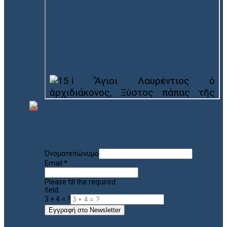
Όνοματεπώνυμο
Email
*
Please fill the required
field.
3 + 4 = ?
Εγγραφή στο Newsletter