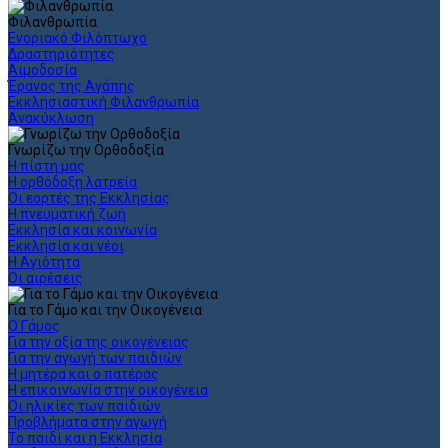
Φιλανθρωπία
Ενοριακό Φιλόπτωχο
Δραστηριότητες
Αιμοδοσία
Έρανος της Αγάπης
Εκκλησιαστική Φιλανθρωπία
Ανακύκλωση
Γνωρίζω την Ορθοδοξία
Η πίστη μας
Η ορθόδοξη λατρεία
Οι εορτές της Εκκλησίας
Η πνευματική ζωή
Εκκλησία και κοινωνία
Εκκλησία και νέοι
Η Αγιότητα
Οι αιρέσεις
Για το Γάμο και την Οικογένεια
Ο Γάμος
Για την αξία της οικογένειας
Για την αγωγή των παιδιών
Η μητέρα και ο πατέρας
Η επικοινωνία στην οικογένεια
Οι ηλικίες των παιδιών
Προβλήματα στην αγωγή
Το παιδί και η Εκκλησία