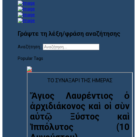
Γράψτε τη λέξη/φράση αναζήτησης
Αναζήτηση...
Popular Tags