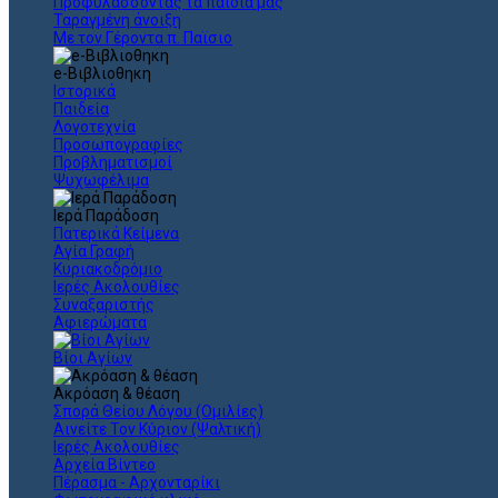
Προφυλάσσοντας τα παιδιά μας
Ταραγμένη άνοιξη
Με τον Γέροντα π. Παϊσιο
e-Βιβλιοθηκη
Ιστορικά
Παιδεία
Λογοτεχνία
Προσωπογραφίες
Προβληματισμοί
Ψυχωφέλιμα
Ιερά Παράδοση
Πατερικά Κείμενα
Αγία Γραφή
Κυριακοδρόμιο
Ιερές Ακολουθίες
Συναξαριστής
Αφιερώματα
Βίοι Αγίων
Ακρόαση & θέαση
Σπορά Θείου Λόγου (Ομιλίες)
Αινείτε Τον Κύριον (Ψαλτική)
Ιερές Ακολουθίες
Αρχεία Βίντεο
Πέρασμα - Αρχονταρίκι