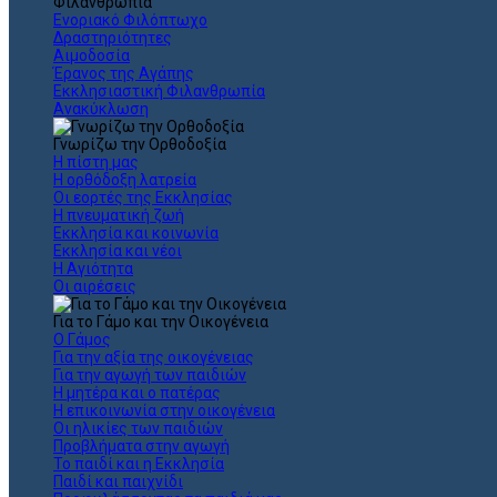
Φιλανθρωπία
Ενοριακό Φιλόπτωχο
Δραστηριότητες
Αιμοδοσία
Έρανος της Αγάπης
Εκκλησιαστική Φιλανθρωπία
Ανακύκλωση
Γνωρίζω την Ορθοδοξία
Η πίστη μας
Η ορθόδοξη λατρεία
Οι εορτές της Εκκλησίας
Η πνευματική ζωή
Εκκλησία και κοινωνία
Εκκλησία και νέοι
Η Αγιότητα
Οι αιρέσεις
Για το Γάμο και την Οικογένεια
Ο Γάμος
Για την αξία της οικογένειας
Για την αγωγή των παιδιών
Η μητέρα και ο πατέρας
Η επικοινωνία στην οικογένεια
Οι ηλικίες των παιδιών
Προβλήματα στην αγωγή
Το παιδί και η Εκκλησία
Παιδί και παιχνίδι