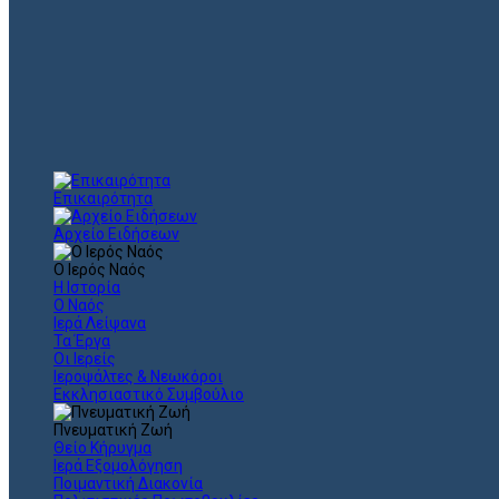
Επικαιρότητα
Αρχείο Ειδήσεων
Ο Ιερός Ναός
Η Ιστορία
Ο Ναός
Ιερά Λείψανα
Τα Έργα
Οι Ιερείς
Ιεροψάλτες & Νεωκόροι
Εκκλησιαστικό Συμβούλιο
Πνευματική Ζωή
Θείο Κήρυγμα
Ιερά Εξομολόγηση
Ποιμαντική Διακονία