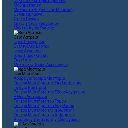
Πολιτιστικές Πρωτοβουλίες
Μαθηματάριον
Μαθήματα Βυζαντινής Μουσικής
Οι Κεκοιμημένοι
Σχολή Γονέων
Σύναξη Νέων Ζευγαριών
Μελέτη Αγίας Γραφής
Θεια Λατρεία
Ιερές Πανηγύρεις
Οι Μεγάλες Εορτές
Ιερές Αγρυπνίες
Ιερές Παρακλήσεις
Ευχέλαιο
Μαθητικές Θείες Λειτουργίες
Ιερά Μυστήρια
Άρθρα για τα Ιερά Μυστήρια
Τα ιερά Μυστήρια της Εκκλησίας μας
Το άγιο Βάπτισμα
Το ιερό Μυστήριο της Εξομολογήσεως
Η Θεία Λειτουργία
Το ιερό Μυστήριο του Γάμου
Το ιερό Μυστήριο του Ευχελαίου
Το ιερό Μυστήριο της Ιερωσύνης
Το ιερό Μυστήριο του Χρίσματος
Δικαιολογητικά για την άδεια γάμου