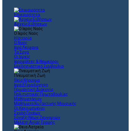
Επικαιρότητα
Αρχείο Ειδήσεων
Ο Ιερός Ναός
Η Ιστορία
Ο Ναός
Ιερά Λείψανα
Τα Έργα
Οι Ιερείς
Ιεροψάλτες & Νεωκόροι
Εκκλησιαστικό Συμβούλιο
Πνευματική Ζωή
Θείο Κήρυγμα
Ιερά Εξομολόγηση
Ποιμαντική Διακονία
Πολιτιστικές Πρωτοβουλίες
Μαθηματάριον
Μαθήματα Βυζαντινής Μουσικής
Οι Κεκοιμημένοι
Σχολή Γονέων
Σύναξη Νέων Ζευγαριών
Μελέτη Αγίας Γραφής