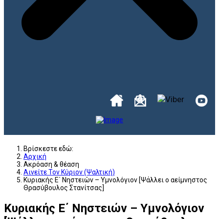
Βρίσκεστε εδώ:
Αρχική
Ακρόαση & θέαση
Αινείτε Τον Κύριον (Ψαλτική)
Κυριακής Ε΄ Νηστειών – Υμνολόγιον [Ψάλλει ο αείμνηστος
Θρασύβουλος Στανίτσας]
Κυριακής Ε΄ Νηστειών – Υμνολόγιον