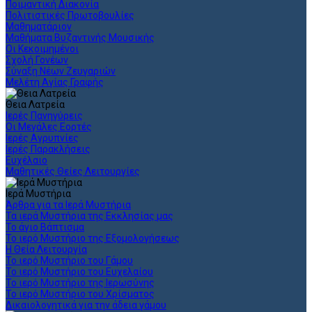
Ποιμαντική Διακονία
Πολιτιστικές Πρωτοβουλίες
Μαθηματάριον
Μαθήματα Βυζαντινής Μουσικής
Οι Κεκοιμημένοι
Σχολή Γονέων
Σύναξη Νέων Ζευγαριών
Μελέτη Αγίας Γραφής
Θεια Λατρεία
Ιερές Πανηγύρεις
Οι Μεγάλες Εορτές
Ιερές Αγρυπνίες
Ιερές Παρακλήσεις
Ευχέλαιο
Μαθητικές Θείες Λειτουργίες
Ιερά Μυστήρια
Άρθρα για τα Ιερά Μυστήρια
Τα ιερά Μυστήρια της Εκκλησίας μας
Το άγιο Βάπτισμα
Το ιερό Μυστήριο της Εξομολογήσεως
Η Θεία Λειτουργία
Το ιερό Μυστήριο του Γάμου
Το ιερό Μυστήριο του Ευχελαίου
Το ιερό Μυστήριο της Ιερωσύνης
Το ιερό Μυστήριο του Χρίσματος
Δικαιολογητικά για την άδεια γάμου