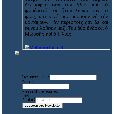
Όνοματεπώνυμο
Email
*
Please fill the required
field.
3 + 4 = ?
Εγγραφή στο Newsletter