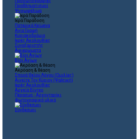
Προσωπογραφίες
Προβληματισμοί
Ψυχωφέλιμα
Ιερά Παράδοση
Πατερικά Κείμενα
Αγία Γραφή
Κυριακοδρόμιο
Ιερές Ακολουθίες
Συναξαριστής
Αφιερώματα
Βίοι Αγίων
Ακρόαση & θέαση
Σπορά Θείου Λόγου (Ομιλίες)
Αινείτε Τον Κύριον (Ψαλτική)
Ιερές Ακολουθίες
Αρχεία Βίντεο
Πέρασμα - Αρχονταρίκι
Φωτογραφικό υλικό
Σύνδεσμοι