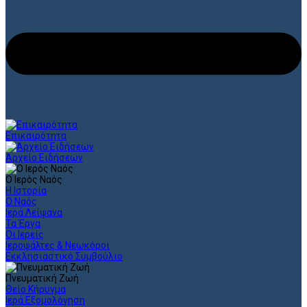
Επικαιρότητα
Αρχείο Ειδήσεων
Ο Ιερός Ναός
Η Ιστορία
Ο Ναός
Ιερά Λείψανα
Τα Έργα
Οι Ιερείς
Ιεροψάλτες & Νεωκόροι
Εκκλησιαστικό Συμβούλιο
Πνευματική Ζωή
Θείο Κήρυγμα
Ιερά Εξομολόγηση