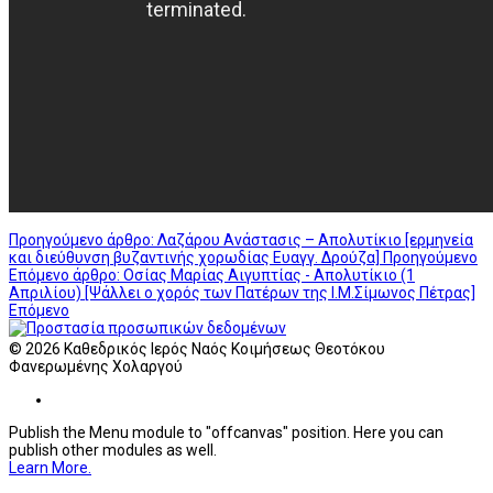
Προηγούμενο άρθρο: Λαζάρου Ανάστασις – Απολυτίκιο [ερμηνεία
και διεύθυνση βυζαντινής χορωδίας Ευαγγ. Δρούζα]
Προηγούμενο
Επόμενο άρθρο: Οσίας Μαρίας Αιγυπτίας - Απολυτίκιο (1
Απριλίου) [Ψάλλει ο χορός των Πατέρων της Ι.Μ.Σίμωνος Πέτρας]
Επόμενο
© 2026 Καθεδρικός Ιερός Ναός Κοιμήσεως Θεοτόκου
Φανερωμένης Χολαργού
Publish the Menu module to "offcanvas" position. Here you can
publish other modules as well.
Learn More.