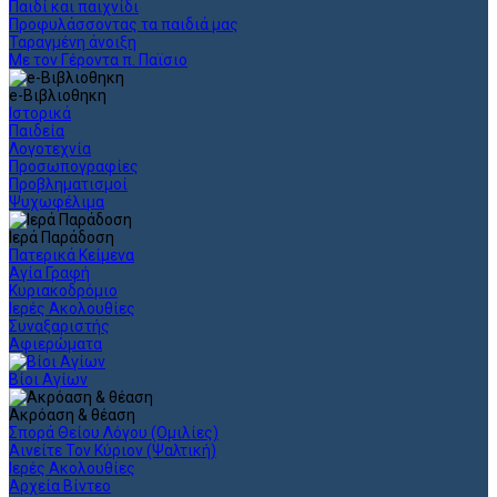
Παιδί και παιχνίδι
Προφυλάσσοντας τα παιδιά μας
Ταραγμένη άνοιξη
Με τον Γέροντα π. Παϊσιο
e-Βιβλιοθηκη
Ιστορικά
Παιδεία
Λογοτεχνία
Προσωπογραφίες
Προβληματισμοί
Ψυχωφέλιμα
Ιερά Παράδοση
Πατερικά Κείμενα
Αγία Γραφή
Κυριακοδρόμιο
Ιερές Ακολουθίες
Συναξαριστής
Αφιερώματα
Βίοι Αγίων
Ακρόαση & θέαση
Σπορά Θείου Λόγου (Ομιλίες)
Αινείτε Τον Κύριον (Ψαλτική)
Ιερές Ακολουθίες
Αρχεία Βίντεο