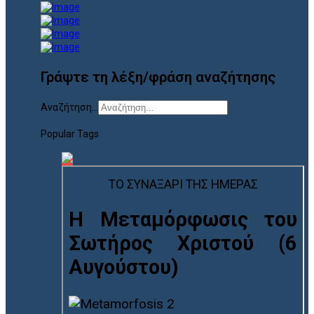
Γράψτε τη λέξη/φράση αναζήτησης
Αναζήτηση...
Popular Tags