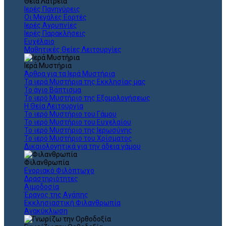
Θεια Λατρεία
Ιερές Πανηγύρεις
Οι Μεγάλες Εορτές
Ιερές Αγρυπνίες
Ιερές Παρακλήσεις
Ευχέλαιο
Μαθητικές Θείες Λειτουργίες
Ιερά Μυστήρια
Άρθρα για τα Ιερά Μυστήρια
Τα ιερά Μυστήρια της Εκκλησίας μας
Το άγιο Βάπτισμα
Το ιερό Μυστήριο της Εξομολογήσεως
Η Θεία Λειτουργία
Το ιερό Μυστήριο του Γάμου
Το ιερό Μυστήριο του Ευχελαίου
Το ιερό Μυστήριο της Ιερωσύνης
Το ιερό Μυστήριο του Χρίσματος
Δικαιολογητικά για την άδεια γάμου
Φιλανθρωπία
Ενοριακό Φιλόπτωχο
Δραστηριότητες
Αιμοδοσία
Έρανος της Αγάπης
Εκκλησιαστική Φιλανθρωπία
Ανακύκλωση