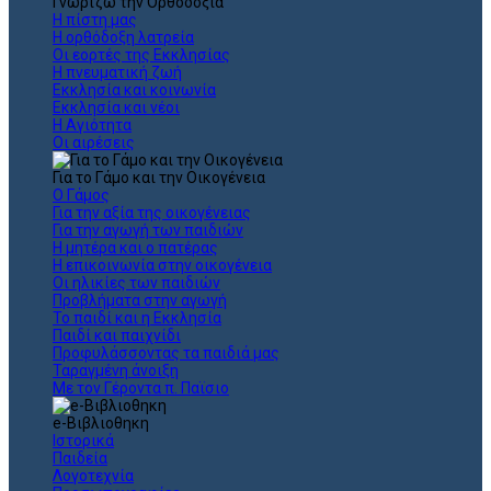
Γνωρίζω την Ορθοδοξία
Η πίστη μας
Η ορθόδοξη λατρεία
Οι εορτές της Εκκλησίας
Η πνευματική ζωή
Εκκλησία και κοινωνία
Εκκλησία και νέοι
Η Αγιότητα
Οι αιρέσεις
Για το Γάμο και την Οικογένεια
Ο Γάμος
Για την αξία της οικογένειας
Για την αγωγή των παιδιών
Η μητέρα και ο πατέρας
Η επικοινωνία στην οικογένεια
Οι ηλικίες των παιδιών
Προβλήματα στην αγωγή
Το παιδί και η Εκκλησία
Παιδί και παιχνίδι
Προφυλάσσοντας τα παιδιά μας
Ταραγμένη άνοιξη
Με τον Γέροντα π. Παϊσιο
e-Βιβλιοθηκη
Ιστορικά
Παιδεία
Λογοτεχνία