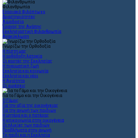
Φιλανθρωπία
Ενοριακό Φιλόπτωχο
Δραστηριότητες
Αιμοδοσία
Έρανος της Αγάπης
Εκκλησιαστική Φιλανθρωπία
Ανακύκλωση
Γνωρίζω την Ορθοδοξία
Η πίστη μας
Η ορθόδοξη λατρεία
Οι εορτές της Εκκλησίας
Η πνευματική ζωή
Εκκλησία και κοινωνία
Εκκλησία και νέοι
Η Αγιότητα
Οι αιρέσεις
Για το Γάμο και την Οικογένεια
Ο Γάμος
Για την αξία της οικογένειας
Για την αγωγή των παιδιών
Η μητέρα και ο πατέρας
Η επικοινωνία στην οικογένεια
Οι ηλικίες των παιδιών
Προβλήματα στην αγωγή
Το παιδί και η Εκκλησία